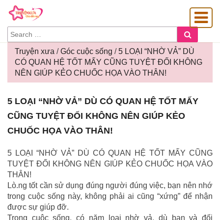
SEARCH
Search
FOR:
Truyện xưa
/
Góc cuộc sống
/
5 LOẠI “NHỜ VẢ” DÙ
CÓ QUAN HỆ TỐT MẤY CŨNG TUYỆT ĐỐI KHÔNG
NÊN GIÚP KẺO CHUỐC HỌA VÀO THÂN!
OÀNG GIA
5
5 LOẠI “NHỜ VẢ” DÙ CÓ QUAN HỆ TỐT MẤY
LOẠI
CŨNG TUYỆT ĐỐI KHÔNG NÊN GIÚP KẺO
“NHỜ
VẢ”
CHUỐC HỌA VÀO THÂN!
DÙ
CÓ
5 LOẠI “NHỜ VẢ” DÙ CÓ QUAN HỆ TỐT MẤY CŨNG
QUAN
TUYỆT ĐỐI KHÔNG NÊN GIÚP KẺO CHUỐC HỌA VÀO
HỆ
THÂN!
TỐT
Lò.ng tốt cần sử dụng đúng người đúng việc, bạn nên nhớ
MẤY
trong cuộc sống này, không phải ai cũng “xứng” để nhận
CŨNG
được sự giúp đỡ.
TUYỆT
Trong cuộc sống, có năm loại nhờ vả, dù bạn và đối