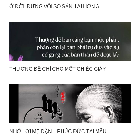
Ở ĐỜI, ĐỪNG VỘI SO SÁNH AI HƠN AI
THƯỢNG ĐẾ CHỈ CHO MỘT CHIẾC GIÀY
NHỚ LỜI MẸ DẶN – PHÚC ĐỨC TẠI MẪU