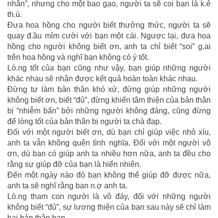
nhân”, nhưng cho một bao gạo, người ta sẽ coi bạn là k.ẻ
th.ù.
Đưa hoa hồng cho người biết thưởng thức, người ta sẽ
quay đ.ầu mỉm cười với bạn một cái. Ngược lại, đưa hoa
hồng cho người không biết ơn, anh ta chỉ biết “soi” g.ai
trên hoa hồng và nghĩ bạn không có ý tốt.
Lò.ng tốt của bạn cũng như vậy, bạn giúp những người
khác nhau sẽ nhận được kết quả hoàn toàn khác nhau.
Đừng tự làm bản thân khó xử, đừng giúp những người
không biết ơn, biết “đủ”, đừng khiến tâm thiện của bản thân
bị “nhiễm bẩn” bởi những người không đáng, cũng đừng
để lòng tốt của bản thân bị người ta chà đạp.
Đối với một người biết ơn, dù bạn chỉ giúp việc nhỏ xíu,
anh ta vẫn không quên tình nghĩa. Đối với một người vô
ơn, dù bạn có giúp anh ta nhiều hơn nữa, anh ta đều cho
rằng sự giúp đỡ của bạn là hiển nhiên.
Đến một ngày nào đó bạn không thể giúp đỡ được nữa,
anh ta sẽ nghĩ rằng bạn n.ợ anh ta.
Lò.ng tham con người là vô đáy, đối với những người
không biết “đủ”, sự lương thiện của bạn sau này sẽ chỉ làm
hại bản thân bạn.