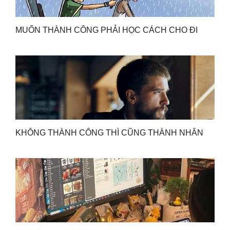
MUỐN THÀNH CÔNG PHẢI HỌC CÁCH CHO ĐI
KHÔNG THÀNH CÔNG THÌ CŨNG THÀNH NHÂN