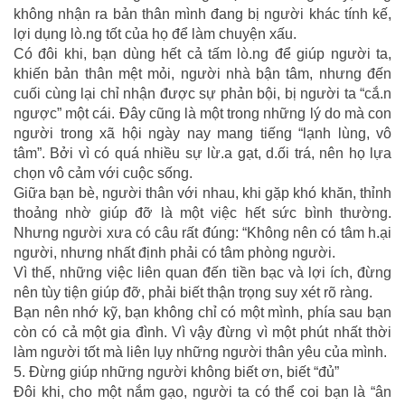
không nhận ra bản thân mình đang bị người khác tính kế,
lợi dụng lò.ng tốt của họ để làm chuyện xấu.
Có đôi khi, bạn dùng hết cả tấm lò.ng để giúp người ta,
khiến bản thân mệt mỏi, người nhà bận tâm, nhưng đến
cuối cùng lại chỉ nhận được sự phản bội, bị người ta “cắ.n
ngược” một cái. Đây cũng là một trong những lý do mà con
người trong xã hội ngày nay mang tiếng “lạnh lùng, vô
tâm”. Bởi vì có quá nhiều sự lừ.a gạt, d.ối trá, nên họ lựa
chọn vô cảm với cuộc sống.
Giữa bạn bè, người thân với nhau, khi gặp khó khăn, thỉnh
thoảng nhờ giúp đỡ là một việc hết sức bình thường.
Nhưng người xưa có câu rất đúng: “Không nên có tâm h.ại
người, nhưng nhất định phải có tâm phòng người.
Vì thế, những việc liên quan đến tiền bạc và lợi ích, đừng
nên tùy tiện giúp đỡ, phải biết thận trọng suy xét rõ ràng.
Bạn nên nhớ kỹ, bạn không chỉ có một mình, phía sau bạn
còn có cả một gia đình. Vì vậy đừng vì một phút nhất thời
làm người tốt mà liên lụy những người thân yêu của mình.
5. Đừng giúp những người không biết ơn, biết “đủ”
Đôi khi, cho một nắm gạo, người ta có thể coi bạn là “ân