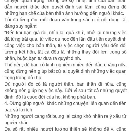
chuyện quan trọng. Đừng để sự nhiệt tình của bản thân
dẫn người khác đến quyết định sai lầm, cũng đừng để
những hạn chế của bản thân ảnh hưởng đến người khác.
Tôi đã từng đọc một đoạn văn trong sách có nội dung rất
đáng suy ngẫm:
“Đến khi bạn già rồi, nhìn lại quá khứ, nhớ lại những việc
đã từng trải qua, từ việc du học đến lần đầu tiên quyết định
công việc cho bản thân, từ việc chọn người yêu đến đối
tượng kết hôn, tất cả đều là những thay đổi lớn trong số
phận, buộc bạn tự đưa ra quyết định.
Thế nên, dù bạn có kinh nghiệm nhiều đến đâu chăng nữa
cũng đừng nên giúp bất cứ ai quyết định những việc quan
trọng trong đời họ.
Dù người đó có là người thân, bạn thân đi nữa, cũng
không nên giúp họ việc này. Bởi vì sau tất cả những quyết
định, đó là cuộc đời của họ, không phải bạn.
4. Đừng giúp người khác những chuyện liên quan đến tiền
bạc và lợi ích
Những người càng tốt bụ.ng lại càng khó nhận ra ý xấu từ
người khác.
Đa số rất nhiều người lương thiện sẽ không để ý, cũng