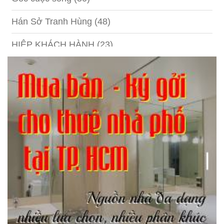
Hán Sở Tranh Hùng
(48)
HIỆP KHÁCH HÀNH
(23)
Hồng lâu mộng
(124)
Kinh tế
(1)
Kỹ năng
(18)
Liên Thành quyết
(13)
LỘC ĐỈNH KÝ
(52)
Nước ngoài
(5)
Phi Hồ ngoại truyện
(21)