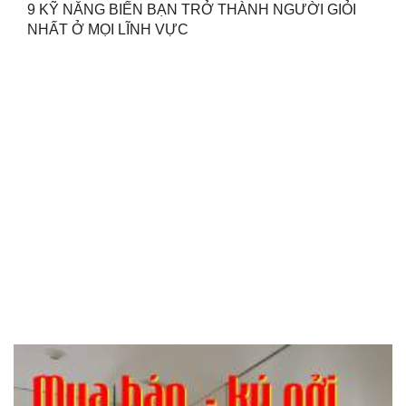
9 KỸ NĂNG BIẾN BẠN TRỞ THÀNH NGƯỜI GIỎI
NHẤT Ở MỌI LĨNH VỰC