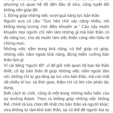
ĐỐI
phương có quan hệ tốt đến đâu đi nữa, cũng tuyệt đối
KHÔNG
không nên giúp đỡ.
NÊN
1. Đừng giúp những việc vượt quá năng lực bản thân
GIÚP
Người xưa có câu: “Sức hèn chớ vác nặng nhiều, nói
KẺO
không trọng lượng chớ điều khuyên ai.” Câu này muốn
CHUỐC
khuyên mọi người chỉ nên làm những gì mà bản thân có
HỌA
đủ năng lực, cho dù muốn làm việc thiện cũng nên hiểu rõ
VÀO
chừng mực.
THÂN!
Những việc nằm trong khả năng, có thể giúp cứ giúp,
những việc nằm ngoài khả năng, đừng miễn cưỡng bản
thân làm gì.
Vì cái tiếng “người tốt”, vì để giữ mối quan hệ bạn bè thân
thiết, cố ép bản thân đi giúp những việc nằm ngoài tầm
với, không chỉ tự gia tăng áp lực cho bản thân, mà còn mất
rất nhiều trí lực và thời gian, thậm chí có khi còn phản tác
dụng.
Biết cách từ chối, cũng là một trong những biểu hiện của
sự trưởng thành. Thực ra không giúp những việc không
thể, chính là lựa chọn tốt nhất cho bản thân và người khác:
vừa không tự làm khó bản thân, lại có thể để người kia tự