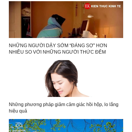
NHỮNG NGƯỜI DẬY SỚM “ĐÁNG SỢ” HƠN
NHIỀU SO VỚI NHỮNG NGƯỜI THỨC ĐÊM
Những phương pháp giảm cảm giác hồi hộp, lo lắng
hiệu quả