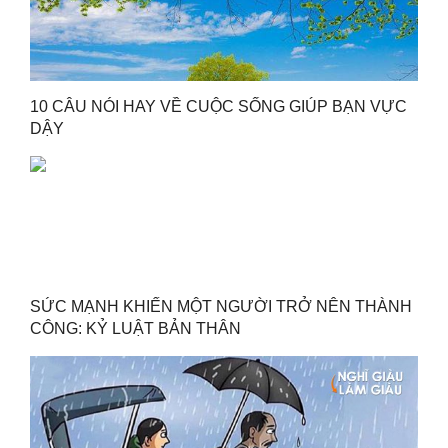
10 CÂU NÓI HAY VỀ CUỘC SỐNG GIÚP BẠN VỰC
DẬY
SỨC MẠNH KHIẾN MỘT NGƯỜI TRỞ NÊN THÀNH
CÔNG: KỶ LUẬT BẢN THÂN