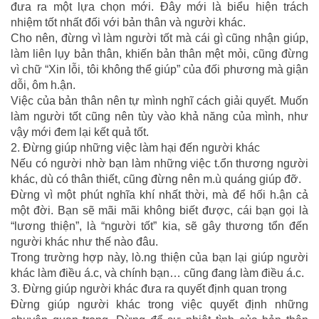
đưa ra một lựa chọn mới. Đây mới là biểu hiện trách
nhiệm tốt nhất đối với bản thân và người khác.
Cho nên, đừng vì làm người tốt mà cái gì cũng nhận giúp,
làm liên lụy bản thân, khiến bản thân mệt mỏi, cũng đừng
vì chữ “Xin lỗi, tôi không thể giúp” của đối phương mà giận
dỗi, ôm h.ận.
Việc của bản thân nên tự mình nghĩ cách giải quyết. Muốn
làm người tốt cũng nên tùy vào khả năng của mình, như
vậy mới đem lại kết quả tốt.
2. Đừng giúp những việc làm hại đến người khác
Nếu có người nhờ bạn làm những việc t.ổn thương người
khác, dù có thân thiết, cũng đừng nên m.ù quáng giúp đỡ.
Đừng vì một phút nghĩa khí nhất thời, mà để hối h.ận cả
một đời. Bạn sẽ mãi mãi không biết được, cái bạn gọi là
“lương thiện”, là “người tốt” kia, sẽ gây thương tổn đến
người khác như thế nào đâu.
Trong trường hợp này, lò.ng thiện của bạn lại giúp người
khác làm điều á.c, và chính bạn… cũng đang làm điều á.c.
3. Đừng giúp người khác đưa ra quyết định quan trọng
Đừng giúp người khác trong việc quyết định những