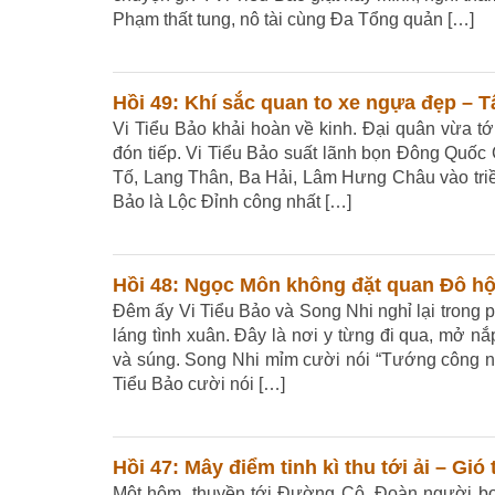
Phạm thất tung, nô tài cùng Đa Tổng quản […]
Hồi 49: Khí sắc quan to xe ngựa đẹp – 
Vi Tiểu Bảo khải hoàn về kinh. Đại quân vừa tới
đón tiếp. Vi Tiểu Bảo suất lãnh bọn Đông Quố
Tố, Lang Thân, Ba Hải, Lâm Hưng Châu vào triề
Bảo là Lộc Đỉnh công nhất […]
Hồi 48: Ngọc Môn không đặt quan Đô hộ
Đêm ấy Vi Tiểu Bảo và Song Nhi nghỉ lại trong 
láng tình xuân. Đây là nơi y từng đi qua, mở n
và súng. Song Nhi mỉm cười nói “Tướng công nhì
Tiểu Bảo cười nói […]
Hồi 47: Mây điểm tinh kì thu tới ải – Gió
Một hôm, thuyền tới Đường Cô. Đoàn người bọn