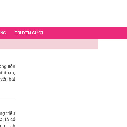
ỐNG
TRUYỆN CƯỜI
ăng liên
ột đoạn,
uyện bất
ng triệu
ại là có
ùng Tích