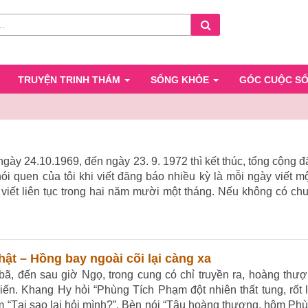
Search
TRUYỆN TRINH THÁM
SỐNG KHỎE
GÓC CUỘC S
gày 24.10.1969, đến ngày 23. 9. 1972 thì kết thúc, tổng cộng đ
ói quen của tôi khi viết đăng báo nhiều kỳ là mỗi ngày viết m
viết liên tục trong hai năm mười một tháng. Nếu không có ch
ật – Hồng bay ngoài cõi lại càng xa
bã, đến sau giờ Ngọ, trong cung có chỉ truyền ra, hoàng thượ
ến. Khang Hy hỏi “Phùng Tích Phạm đột nhiên thất tung, rốt l
ầm “Tại sao lại hỏi mình?”. Bèn nói “Tâu hoàng thượng, hôm Ph