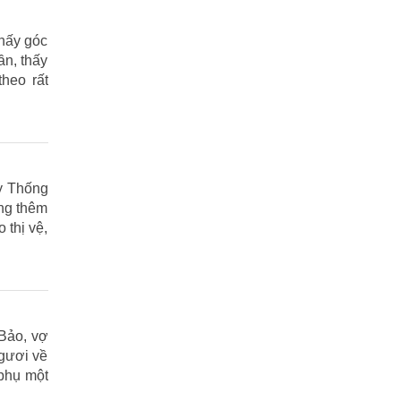
thấy góc
ần, thấy
heo rất
ấy Thống
ộng thêm
 thị vệ,
Bảo, vợ
Ngươi về
 phụ một