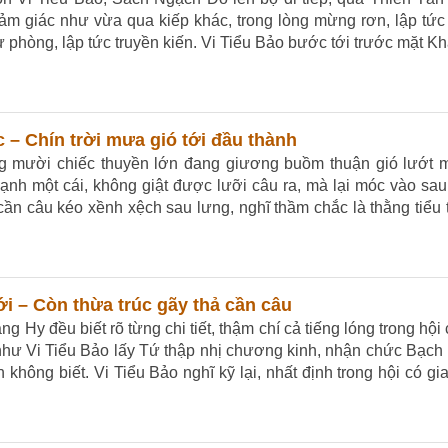
cảm giác như vừa qua kiếp khác, trong lòng mừng rơn, lập tức
phòng, lập tức truyền kiến. Vi Tiểu Bảo bước tới trước mặt K
 – Chín trời mưa gió tới đầu thành
ảng mười chiếc thuyền lớn đang giương buồm thuận gió lướt 
 mạnh một cái, không giật được lưỡi câu ra, mà lại móc vào sa
cần câu kéo xềnh xệch sau lưng, nghĩ thầm chắc là thằng tiểu 
i – Còn thừa trúc gãy thả cần câu
ng Hy đều biết rõ từng chi tiết, thậm chí cả tiếng lóng trong hội
 như Vi Tiểu Bảo lấy Tứ thập nhị chương kinh, nhận chức Bạch
không biết. Vi Tiểu Bảo nghĩ kỹ lại, nhất định trong hội có gia