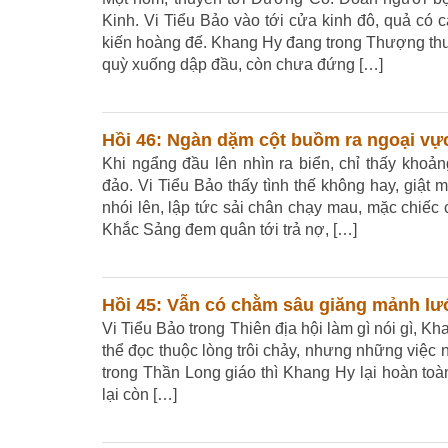
Kinh. Vi Tiểu Bảo vào tới cửa kinh đô, quả có 
kiến hoàng đế. Khang Hy đang trong Thượng thư 
quỳ xuống dập đầu, còn chưa đứng […]
Hồi 46: Ngàn dặm cột buồm ra ngoại vực
Khi ngẩng đầu lên nhìn ra biển, chỉ thấy kho
đảo. Vi Tiểu Bảo thấy tình thế không hay, giật
nhói lên, lập tức sải chân chạy mau, mặc chiếc 
Khắc Sảng đem quân tới trả nợ, […]
Hồi 45: Vẫn có chằm sâu giăng mảnh lướ
Vi Tiểu Bảo trong Thiên địa hội làm gì nói gì, Kha
thể đọc thuộc lòng trôi chảy, nhưng những việc
trong Thần Long giáo thì Khang Hy lại hoàn toàn 
lại còn […]