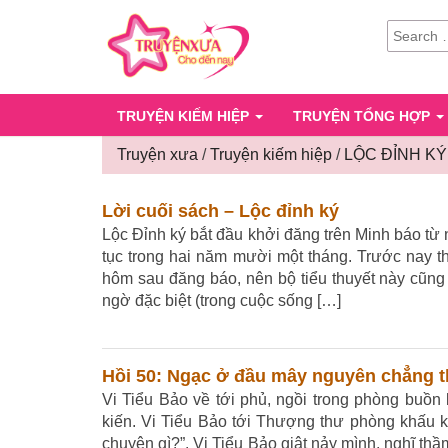
SEARCH
FOR:
TRUYỆN KIẾM HIỆP
TRUYỆN TỔNG HỢP
Truyện xưa
/
Truyện kiếm hiệp
/
LỘC ĐỈNH KÝ
Lời cuối sách – Lộc đỉnh ký
Lộc Đỉnh ký bắt đầu khởi đăng trên Minh báo từ n
tục trong hai năm mười một tháng. Trước nay th
hôm sau đăng báo, nên bộ tiểu thuyết này cũng 
ngờ đặc biệt (trong cuộc sống […]
Hồi 50: Ngạc ở đầu mây nguyên chẳng th
Vi Tiểu Bảo về tới phủ, ngồi trong phòng buồn 
kiến. Vi Tiểu Bảo tới Thượng thư phòng khấu ki
chuyện gì?”. Vi Tiểu Bảo giật nảy mình, nghĩ th