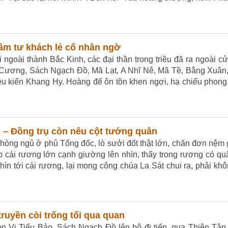
Tâm tư khách lẻ cố nhân ngờ
 ngoài thành Bắc Kinh, các đại thần trong triều đã ra ngoài c
c Cương, Sách Ngạch Đồ, Mã Lạt, A Nhĩ Nê, Mã Tề, Bằng Xuân,
u kiến Khang Hy. Hoàng đế ôn tồn khen ngợi, hạ chiếu phong
 – Đồng trụ còn nêu cột tướng quân
phòng ngủ ở phủ Tổng đốc, lò sưởi đốt thật lớn, chăn đơn nệm 
ắp cái rương lớn cạnh giường lên nhìn, thấy trong rương có q
n tới cái rương, lại mong công chúa La Sát chui ra, phải khô
 truyền còi trống tối qua quan
 Vi Tiểu Bảo, Sách Ngạch Đồ lên bộ đi tiếp, qua Thiên Tân 