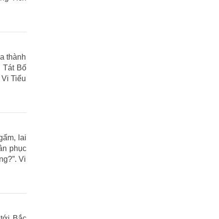
ửa thành
 Tát Bố
 Vi Tiểu
gấm, lai
uân phục
ng?”. Vi
tới Bắc