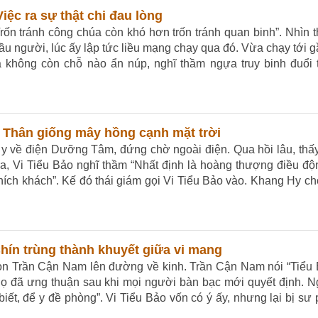
Việc ra sự thật chi đau lòng
ốn tránh công chúa còn khó hơn trốn tránh quan binh”. Nhìn 
 người, lúc ấy lập tức liều mạng chạy qua đó. Vừa chạy tới g
a không còn chỗ nào ẩn núp, nghĩ thầm ngựa truy binh đuổi t
– Thân giống mây hồng cạnh mặt trời
 y về điện Dưỡng Tâm, đứng chờ ngoài điện. Qua hồi lâu, th
ra, Vi Tiểu Bảo nghĩ thầm “Nhất định là hoàng thượng điều đ
ch khách”. Kế đó thái giám gọi Vi Tiểu Bảo vào. Khang Hy cho
 Chín trùng thành khuyết giữa vi mang
bọn Trần Cận Nam lên đường về kinh. Trần Cận Nam nói “Tiểu 
họ đã ưng thuận sau khi mọi người bàn bạc mới quyết định. 
iết, để y đề phòng”. Vi Tiểu Bảo vốn có ý ấy, nhưng lại bị sư