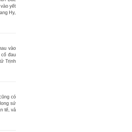
 vào yết
hang Hy,
mau vào
u cổ đau
tử Trịnh
 cũng có
 long sứ
n tế, vả