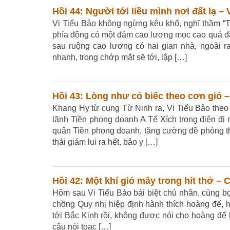
Hồi 44: Người tới liều mình nơi đất lạ – 
Vi Tiểu Bảo không ngừng kêu khổ, nghĩ thầm “Tr
phía đông có một đám cao lương mọc cao quá đầu
sau ruộng cao lương có hai gian nhà, ngoài r
nhanh, trong chớp mắt sẽ tới, lập […]
Hồi 43: Lòng như cỏ biếc theo cơn gió 
Khang Hy từ cung Từ Ninh ra, Vi Tiểu Bảo theo
lãnh Tiền phong doanh A Tế Xích trong điện đi 
quân Tiền phong doanh, tăng cường đề phòng thí
thái giám lui ra hết, bảo y […]
Hồi 42: Một khí gió mây trong hít thở –
Hôm sau Vi Tiểu Bảo bái biệt chủ nhân, cùng 
chồng Quy nhị hiệp định hành thích hoàng đế, 
tới Bắc Kinh rồi, không được nói cho hoàng đế b
câu nói toạc […]