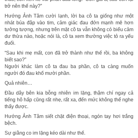
trở nên thế này?”
Hướng Ảnh Tâm cười lạnh, lời ba cô ta giống như một
nhát búa đập vào tim, cảm giác đau đớn mạnh mẽ hơn
tưởng tượng, nhưng trên mặt cô ta vẫn không có biểu cảm
dư thừa nào, hoặc nói là, cô ta xem thường việc tỏ ra yếu
đuối.
“Sau khi mẹ mất, con đã trở thành như thế rồi, ba không
biết sao?”
Người khác làm cô ta đau ba phần, cô ta càng muốn
người đó đau khổ mười phần.
Quả nhiên…
Đầu dây bên kia bỗng nhiên im lặng, thậm chí ngay cả
tiếng hô hấp cũng rất nhẹ, rất xa, đến mức không thể nghe
thấy được.
Hướng Ảnh Tâm siết chặt điện thoại, ngón tay hơi trắng
bệch.
Sự giằng co im lặng kéo dài như thế.