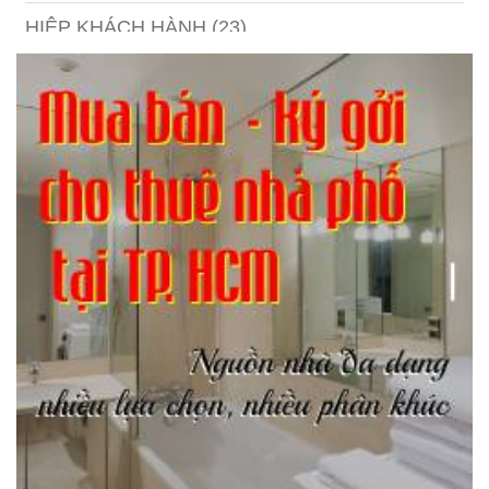
HIỆP KHÁCH HÀNH
(23)
Hồng lâu mộng
(124)
Kinh tế
(1)
Kỹ năng
(18)
Liên Thành quyết
(13)
LỘC ĐỈNH KÝ
(52)
Nước ngoài
(5)
Phi Hồ ngoại truyện
(21)
Phong thần diễn nghĩa
(100)
Sống khỏe
(7)