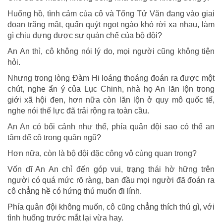
Huống hồ, tình cảm của cô và Tống Tử Văn đang vào giai
đoạn trăng mật, quấn quýt ngọt ngào khó rời xa nhau, làm
gì chịu đựng được sự quản chế của bộ đội?
An An thì, cô không nói lý do, mọi người cũng không tiện
hỏi.
Nhưng trong lòng Đàm Hi loáng thoáng đoán ra được một
chút, nghe ẩn ý của Lục Chinh, nhà họ An lăn lộn trong
giới xã hội đen, hơn nữa còn lăn lộn ở quy mô quốc tế,
nghe nói thế lực đã trải rộng ra toàn cầu.
An An có bối cảnh như thế, phía quân đội sao có thể an
tâm để cô trong quân ngũ?
Hơn nữa, còn là bộ đội đặc công vô cùng quan trọng?
Vốn dĩ An An chỉ đến góp vui, trạng thái hờ hững trên
người có quá mức rõ ràng, ban đầu mọi người đã đoán ra
cô chẳng hề có hứng thú muốn đi lính.
Phía quân đội không muốn, cô cũng chẳng thích thú gì, với
tình huống trước mắt lại vừa hay.