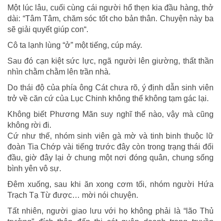
Một lúc lâu, cuối cùng cái người hổ thẹn kia đầu hàng, thở
dài: “Tâm Tâm, chăm sóc tốt cho bản thân. Chuyện này ba
sẽ giải quyết giúp con“.
Cô ta lạnh lùng “ở” một tiếng, cúp máy.
Sau đó cạn kiệt sức lực, ngã người lên giường, thất thần
nhìn chằm chằm lên trần nhà.
Do thái độ của phía ông Cát chưa rõ, ý định dẫn sinh viên
trở về căn cứ của Lục Chinh không thể không tạm gác lại.
Không biết Phương Mãn suy nghĩ thế nào, vậy mà cũng
không rời đi.
Cứ như thế, nhóm sinh viên gà mờ và tinh binh thuộc lữ
đoàn Tia Chớp vài tiếng trước đây còn trong trạng thái đối
đầu, giờ đây lại ở chung một nơi đóng quân, chung sống
bình yên vô sự.
Đêm xuống, sau khi ăn xong cơm tối, nhóm người Hứa
Trạch Tạ Từ được… mời nói chuyện.
Tất nhiên, người giao lưu với họ không phải là “lão Thủ