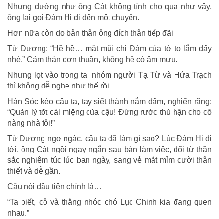
Nhưng dường như ông Cát không tính cho qua như vậy,
ông lại gọi Đàm Hi đi đến một chuyến.
Hơn nữa còn do bản thân ông đích thân tiếp đãi
Từ Dương: “Hề hề… mặt mũi chị Đàm của tớ to lắm đấy
nhé.” Cảm thán đơn thuần, không hề có âm mưu.
Nhưng lọt vào trong tai nhóm người Tạ Từ và Hứa Trạch
thì không dễ nghe như thế rồi.
Hàn Sóc kéo cậu ta, tay siết thành nắm đấm, nghiến răng:
“Quản lý tốt cái miệng của cậu! Đừng rước thù hận cho cô
nàng nhà tôi!”
Từ Dương ngơ ngác, cậu ta đã làm gì sao? Lúc Đàm Hi đi
tới, ông Cát ngồi ngay ngắn sau bàn làm việc, đổi từ thần
sắc nghiêm túc lúc ban ngày, sang vẻ mắt mỉm cười thân
thiết và dễ gần.
Câu nói đầu tiên chính là…
“Ta biết, cô và thằng nhóc chó Lục Chinh kia đang quen
nhau.”