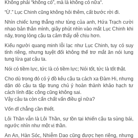
Không phải “không có”, mà là không có nữa“.
“Ừ.” Lục Chinh cũng không hỏi thêm, cất bước rời đi.
Nhìn chiếc lưng thẳng như tùng của anh, Hứa Trạch cười
nhạo bản thân mình, giây phút nhìn vào mắt Lục Chinh khi
nãy, trong lòng cậu ta cảm thấy dễ chịu hơn.
Kiểu người quang minh lỗi lạc như Lục Chinh, tuy có suy
tính riêng, nhưng tuyệt đối không thể trơ mắt ăn nói lung
tung lừa gạt cậu ta.
Nói có tiềm lực, tức là có tiềm lực; Nói tốt, tức là tốt thật.
Cho dù trong đó có ý đồ kêu cậu ta cách xa Đàm Hi, nhưng
dặn dò cậu ta tập trung chú ý hoàn thành khảo hạch tư
cách lính đặc công cũng không sai.
Vậy cậu ta còn cẩn chất vấn điều gì nữa?
Vốn dĩ chẳng cần thiết.
Lôi Thần vẫn là Lôi Thần, sự tồn tại khiến cậu ta sùng bái,
ngước nhìn như một vị thần.
An An, Hàn Sóc, Nhiễm Dao cũng được hẹn riêng, nhưng