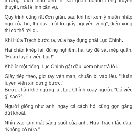
trưởng” đích thân đến thị sát quân doanh trong truyền
thuyết, mà là lính cần vụ.
Quy trình cũng rất đơn giản, sau khi hỏi xem ý muốn nhập
ngũ của họ, thì đưa một tờ giấy nguyện vọng”, điển xong
thì có thể rời đi.
Khi Hứa Trạch bước ra, vừa hay đụng phải Lục Chinh.
Hai chân khép lại, đứng nghiêm, hai tay để sát mép quần,
“Huấn luyện viên Lục!”
Khẽ ừ một tiếng, Lục Chinh gật đầu, xem như trả lời.
Giầy tiếp theo, giơ tay vén màn, chuẩn bị vào lều. “Huấn
luyện viên xin dừng bước.”
Bước chân khẽ ngừng lại, Lục Chỉnh xoay người: “Có việc
gì sao?”
Người giống như anh, ngay cả cách hỏi cũng gọn gàng
dứt khoát.
Nhìn vào tầm mắt sáng suốt của anh, Hứa Trạch lắc đầu:
“Không có nữa.”