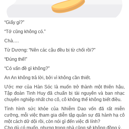
“Giấy gì?”
“Tớ cũng không có.”
Chà….
Từ Dương: “Nên các cậu đều bị từ chối rồi?”
“Đúng thế!”
“Có vấn đề gì không?”
An An không trả lời, bởi vì không cần thiết.
Ước mơ của Hàn Sóc là muốn trở thành một thiên hậu,
Tập đoàn Tinh Huy đã chuẩn bị tài nguyên và ban nhạc
chuyên nghiệp nhất cho cô, cô không thể không biết điều.
Tình hình sức khỏe của Nhiễm Dao vốn đã rất miễn
cưỡng, mỗi việc tham gia diễn tập quân sự đã hành hạ cô
một cách dữ dội rồi, còn nói gì đến việc đi lính?
Cho dù có muốn, nhưng trong nhà cũng sẽ không đồng ý.