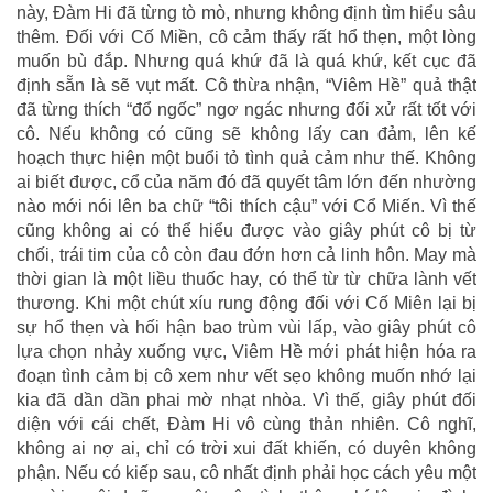
này, Đàm Hi đã từng tò mò, nhưng không định tìm hiểu sâu
thêm. Đối với Cố Miền, cô cảm thấy rất hổ thẹn, một lòng
muốn bù đắp. Nhưng quá khứ đã là quá khứ, kết cục đã
định sẵn là sẽ vụt mất. Cô thừa nhận, “Viêm Hề” quả thật
đã từng thích “đổ ngốc” ngơ ngác nhưng đối xử rất tốt với
cô. Nếu không có cũng sẽ không lấy can đảm, lên kế
hoạch thực hiện một buổi tỏ tình quả cảm như thế. Không
ai biết được, cổ của năm đó đã quyết tâm lớn đến nhường
nào mới nói lên ba chữ “tôi thích cậu” với Cổ Miến. Vì thế
cũng không ai có thể hiểu được vào giây phút cô bị từ
chối, trái tim của cô còn đau đớn hơn cả linh hôn. May mà
thời gian là một liều thuốc hay, có thể từ từ chữa lành vết
thương. Khi một chút xíu rung động đối với Cố Miên lại bị
sự hổ thẹn và hối hận bao trùm vùi lấp, vào giây phút cô
lựa chọn nhảy xuống vực, Viêm Hề mới phát hiện hóa ra
đoạn tình cảm bị cô xem như vết sẹo không muốn nhớ lại
kia đã dần dần phai mờ nhạt nhòa. Vì thế, giây phút đối
diện với cái chết, Đàm Hi vô cùng thản nhiên. Cô nghĩ,
không ai nợ ai, chỉ có trời xui đất khiến, có duyên không
phận. Nếu có kiếp sau, cô nhất định phải học cách yêu một