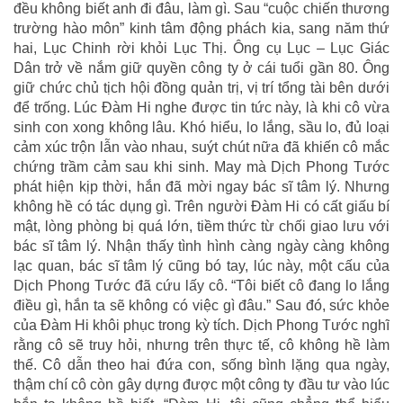
đều không biết anh đi đâu, làm gì. Sau “cuộc chiến thương
trường hào môn” kinh tâm động phách kia, sang năm thứ
hai, Lục Chinh rời khỏi Lục Thị. Ông cụ Lục – Lục Giác
Dân trở về nắm giữ quyền công ty ở cái tuổi gần 80. Ông
giữ chức chủ tịch hội đồng quản trị, vị trí tổng tài bên dưới
để trống. Lúc Đàm Hi nghe được tin tức này, là khi cô vừa
sinh con xong không lâu. Khó hiểu, lo lắng, sầu lo, đủ loại
cảm xúc trộn lẫn vào nhau, suýt chút nữa đã khiến cô mắc
chứng trầm cảm sau khi sinh. May mà Dịch Phong Tước
phát hiện kịp thời, hắn đã mời ngay bác sĩ tâm lý. Nhưng
không hề có tác dụng gì. Trên người Đàm Hi có cất giấu bí
mật, lòng phòng bị quá lớn, tiềm thức từ chối giao lưu với
bác sĩ tâm lý. Nhận thấy tình hình càng ngày càng không
lạc quan, bác sĩ tâm lý cũng bó tay, lúc này, một cấu của
Dịch Phong Tước đã cứu lấy cô. “Tôi biết cô đang lo lắng
điều gì, hắn ta sẽ không có việc gì đâu.” Sau đó, sức khỏe
của Đàm Hi khôi phục trong kỳ tích. Dịch Phong Tước nghĩ
rằng cô sẽ truy hỏi, nhưng trên thực tế, cô không hề làm
thế. Cô dẫn theo hai đứa con, sống bình lặng qua ngày,
thậm chí cô còn gây dựng được một công ty đầu tư vào lúc