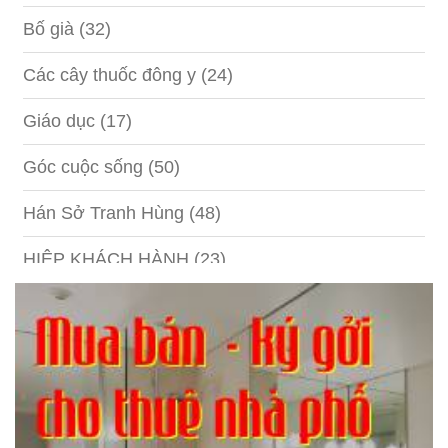
Bố già
(32)
Các cây thuốc đông y
(24)
Giáo dục
(17)
Góc cuộc sống
(50)
Hán Sở Tranh Hùng
(48)
HIỆP KHÁCH HÀNH
(23)
Hồng lâu mộng
(124)
Kinh tế
(1)
Kỹ năng
(18)
Liên Thành quyết
(13)