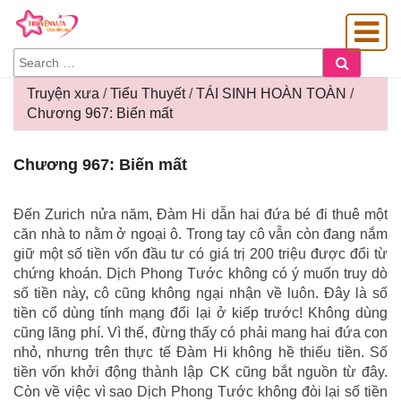
SEARCH
Search
FOR:
Truyện xưa
/
Tiểu Thuyết
/
TÁI SINH HOÀN TOÀN
/
Chương 967: Biến mất
OÀNG GIA
Chương
Chương 967: Biến mất
967:
Biến
mất
Đến Zurich nửa năm, Đàm Hi dẫn hai đứa bé đi thuê một
căn nhà to nằm ở ngoại ô. Trong tay cô vẫn còn đang nắm
giữ một số tiền vốn đầu tư có giá trị 200 triệu được đổi từ
chứng khoán. Dịch Phong Tước không có ý muốn truy dò
số tiền này, cô cũng không ngại nhận về luôn. Đây là số
tiền cổ dùng tính mạng đổi lại ở kiếp trước! Không dùng
cũng lãng phí. Vì thế, đừng thấy có phải mang hai đứa con
nhỏ, nhưng trên thực tế Đàm Hi không hề thiếu tiền. Số
tiền vốn khởi động thành lập CK cũng bắt nguồn từ đây.
Còn về việc vì sao Dịch Phong Tước không đòi lại số tiền