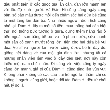
đầu phát triển ở các quốc gia lân cận, dần lớn mạnh lên
với tốc độ kinh người. Và Đàm Hi cũng cảng ngày càng
bận, số bảo mẫu được mời đến chăm sóc hai đứa bé cũng
từ một tăng lên đến ba. Nhà nhiều người, diện tích cũng
nhỏ lại. Đàm Hi lấy ra một số tiền, mua thẳng hai căn biệt
thự, nối thông bức tường ở giữa, dựng thêm hàng rào ở
bên ngoài, san bằng bể bơi và hồ phun nước, sửa thành
một sân cỏ xanh mướt rộng lớn, tiện cho hai đứa bé vui
đùa. Vệ sĩ và người làm vườn cũng được bố trí đầy đủ,
giống hệt dáng vẻ của một gia đình lớn, nhưng tất cả
những nhân viên làm việc ở đây đều biết, nơi này còn
thiếu một nam chủ nhân. Đi cùng với việc công ty ngày
càng lớn mạnh, giá trị của Đàm Hi cũng tăng lên vùn vụt.
Không phải không có các cậu trai trẻ ngỏ lời, thậm chí có
không ít người cùng giới, hoặc đối tác. Đàm Hi đều từ chối
hết, lý do là..