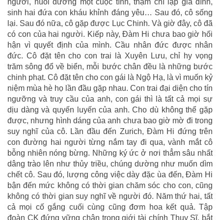
người, nuôi dưỡng một cuộc tình, thậm chí lập gia đình,
sinh hai đứa con kháu khỉnh đáng yêu… Sau đó, cô sống
lại. Sau đó nữa, cô gặp được Lục Chinh. Và giờ đây, cô đã
có con của hai người. Kiếp này, Đàm Hi chưa bao giờ hối
hận vì quyết định của mình. Cầu nhân đức được nhân
đức. Cô đặt tên cho con trai là Xuyên Lưu, chỉ hy vọng
trăm sông đổ về biển, mỗi bước chân đều là những bước
chinh phạt. Cô đặt tên cho con gái là Ngộ Hạ, là vì muốn kỷ
niệm mùa hè họ lần đầu gặp nhau. Con trai đại diện cho tín
ngưỡng và truy cầu của anh, con gái thì là tất cả mọi sự
dịu dàng và quyến luyến của anh. Cho dù không thể gặp
được, nhưng hình dáng của anh chưa bao giờ mờ đi trong
suy nghĩ của cô. Lần đầu đến Zurich, Đàm Hi đứng trên
con đường hai người từng nắm tay đi qua, vành mắt cô
bỗng nhiên nóng bừng. Những ký ức ở nơi thẳm sâu nhất
dâng trào lên như thủy triều, chúng dường như muốn dìm
chết cô. Sau đó, lượng công việc dày đặc ùa đến, Đàm Hi
bận đến mức không có thời gian chăm sóc cho con, cũng
không có thời gian suy nghĩ về người đó. Năm thứ hai, tất
cả mọi cố gắng cuối cùng cũng đơm hoa kết quả. Tập
đoàn CK đứng vững chân trong giới tài chính Thụy Sĩ, bắt