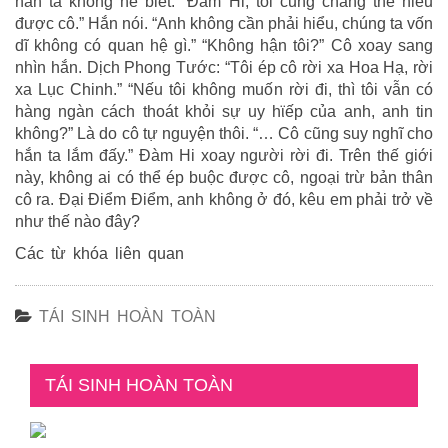
hắn ta không hề biết. “Đàm Hi, tôi cũng chẳng thể hiểu
được cô.” Hắn nói. “Anh không cần phải hiểu, chúng ta vốn
dĩ không có quan hệ gì.” “Không hận tôi?” Cô xoay sang
nhìn hắn. Dịch Phong Tước: “Tôi ép cô rời xa Hoa Hạ, rời
xa Lục Chinh.” “Nếu tôi không muốn rời đi, thì tôi vẫn có
hàng ngàn cách thoát khỏi sự uy hϊếp của anh, anh tin
không?” Là do cô tự nguyện thôi. “… Cô cũng suy nghĩ cho
hắn ta lắm đấy.” Đàm Hi xoay người rời đi. Trên thế giới
này, không ai có thể ép buộc được cô, ngoại trừ bản thân
cô ra. Đại Điểm Điểm, anh không ở đó, kêu em phải trở về
như thế nào đây?
Các từ khóa liên quan
TÁI SINH HOÀN TOÀN
TÁI SINH HOÀN TOÀN