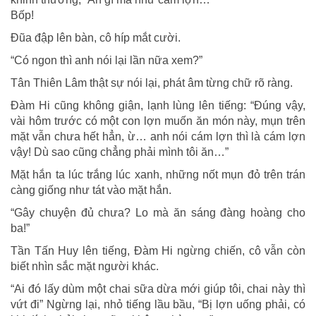
Bốp!
Đũa đập lên bàn, cô híp mắt cười.
“Có ngon thì anh nói lại lần nữa xem?”
Tân Thiên Lâm thật sự nói lại, phát âm từng chữ rõ ràng.
Đàm Hi cũng không giận, lạnh lùng lên tiếng: “Đúng vậy,
vài hôm trước có một con lợn muốn ăn món này, mụn trên
mặt vẫn chưa hết hẳn, ừ… anh nói cám lợn thì là cám lợn
vậy! Dù sao cũng chẳng phải mình tôi ăn…”
Mặt hắn ta lúc trắng lúc xanh, những nốt mụn đỏ trên trán
càng giống như tát vào mặt hắn.
“Gây chuyện đủ chưa? Lo mà ăn sáng đàng hoàng cho
ba!”
Tần Tấn Huy lên tiếng, Đàm Hi ngừng chiến, cô vẫn còn
biết nhìn sắc mặt người khác.
“Ai đó lấy dùm một chai sữa dừa mới giúp tôi, chai này thì
vứt đi” Ngừng lại, nhỏ tiếng lầu bầu, “Bị lợn uống phải, có