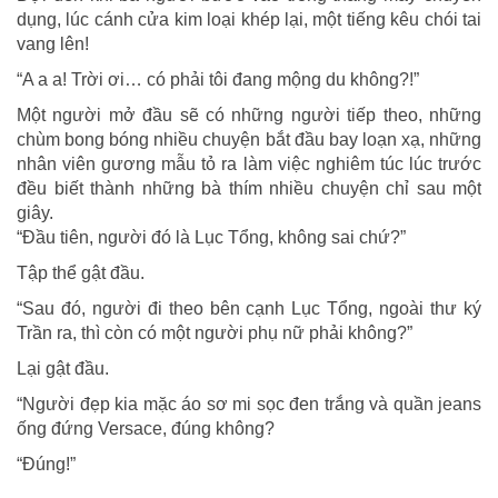
dụng, lúc cánh cửa kim loại khép lại, một tiếng kêu chói tai
vang lên!
“A a a! Trời ơi… có phải tôi đang mộng du không?!”
Một người mở đầu sẽ có những người tiếp theo, những
chùm bong bóng nhiều chuyện bắt đầu bay loạn xạ, những
nhân viên gương mẫu tỏ ra làm việc nghiêm túc lúc trước
đều biết thành những bà thím nhiều chuyện chỉ sau một
giây.
“Đầu tiên, người đó là Lục Tổng, không sai chứ?”
Tập thể gật đầu.
“Sau đó, người đi theo bên cạnh Lục Tổng, ngoài thư ký
Trần ra, thì còn có một người phụ nữ phải không?”
Lại gật đầu.
“Người đẹp kia mặc áo sơ mi sọc đen trắng và quần jeans
ống đứng Versace, đúng không?
“Đúng!”