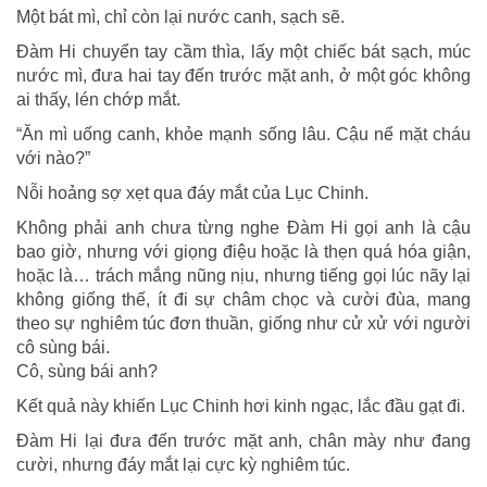
Một bát mì, chỉ còn lại nước canh, sạch sẽ.
Đàm Hi chuyển tay cầm thìa, lấy một chiếc bát sạch, múc
nước mì, đưa hai tay đến trước mặt anh, ở một góc không
ai thấy, lén chớp mắt.
“Ăn mì uống canh, khỏe mạnh sống lâu. Cậu nể mặt cháu
với nào?”
Nỗi hoảng sợ xẹt qua đáy mắt của Lục Chinh.
Không phải anh chưa từng nghe Đàm Hi gọi anh là cậu
bao giờ, nhưng với giọng điệu hoặc là thẹn quá hóa giận,
hoặc là… trách mắng nũng nịu, nhưng tiếng gọi lúc nãy lại
không giống thế, ít đi sự châm chọc và cười đùa, mang
theo sự nghiêm túc đơn thuần, giống như cử xử với người
cô sùng bái.
Cô, sùng bái anh?
Kết quả này khiến Lục Chinh hơi kinh ngạc, lắc đầu gạt đi.
Đàm Hi lại đưa đến trước mặt anh, chân mày như đang
cười, nhưng đáy mắt lại cực kỳ nghiêm túc.