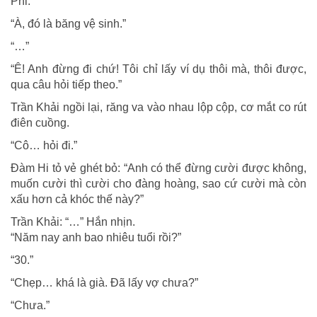
Phi.”
“À, đó là băng vệ sinh.”
“…”
“Ê! Anh đừng đi chứ! Tôi chỉ lấy ví dụ thôi mà, thôi được,
qua câu hỏi tiếp theo.”
Trần Khải ngồi lại, răng va vào nhau lộp cộp, cơ mắt co rút
điên cuồng.
“Cô… hỏi đi.”
Đàm Hi tỏ vẻ ghét bỏ: “Anh có thể đừng cười được không,
muốn cười thì cười cho đàng hoàng, sao cứ cười mà còn
xấu hơn cả khóc thế này?”
Trần Khải: “…” Hắn nhịn.
“Năm nay anh bao nhiêu tuổi rồi?”
“30.”
“Chẹp… khá là già. Đã lấy vợ chưa?”
“Chưa.”