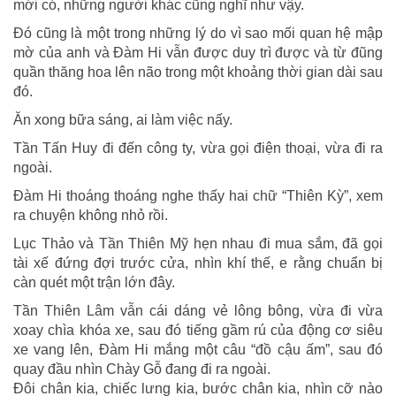
mới có, những người khác cũng nghĩ như vậy.
Đó cũng là một trong những lý do vì sao mối quan hệ mập
mờ của anh và Đàm Hi vẫn được duy trì được và từ đũng
quần thăng hoa lên não trong một khoảng thời gian dài sau
đó.
Ăn xong bữa sáng, ai làm việc nấy.
Tần Tấn Huy đi đến công ty, vừa gọi điện thoại, vừa đi ra
ngoài.
Đàm Hi thoáng thoáng nghe thấy hai chữ “Thiên Kỳ”, xem
ra chuyện không nhỏ rồi.
Lục Thảo và Tần Thiên Mỹ hẹn nhau đi mua sắm, đã gọi
tài xế đứng đợi trước cửa, nhìn khí thế, e rằng chuẩn bị
càn quét một trận lớn đây.
Tần Thiên Lâm vẫn cái dáng vẻ lông bông, vừa đi vừa
xoay chìa khóa xe, sau đó tiếng gầm rú của động cơ siêu
xe vang lên, Đàm Hi mắng một câu “đồ cậu ấm”, sau đó
quay đầu nhìn Chày Gỗ đang đi ra ngoài.
Đôi chân kia, chiếc lưng kia, bước chân kia, nhìn cỡ nào