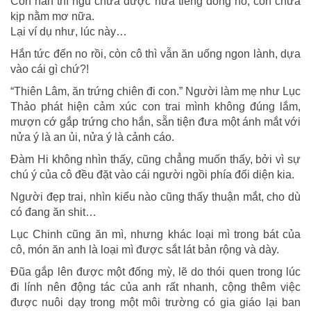
Còn hắn thì ngủ chưa được nửa tiếng đồng hồ, còn chưa
kịp nằm mơ nữa.
Lại ví dụ như, lúc này…
Hắn tức đến no rồi, còn cô thì vẫn ăn uống ngon lành, dựa
vào cái gì chứ?!
“Thiên Lâm, ăn trứng chiên đi con.” Người làm mẹ như Lục
Thảo phát hiện cảm xúc con trai mình không đúng lắm,
mượn cớ gắp trứng cho hắn, sẵn tiện đưa một ánh mắt với
nửa ý là an ủi, nửa ý là cảnh cáo.
Đàm Hi không nhìn thấy, cũng chẳng muốn thấy, bởi vì sự
chú ý của cô đều đặt vào cái người ngồi phía đối diện kia.
Người đẹp trai, nhìn kiểu nào cũng thấy thuận mắt, cho dù
có đang ăn shit…
Lục Chinh cũng ăn mì, nhưng khác loại mì trong bát của
cô, món ăn anh là loại mì được sắt lát bản rộng và dày.
Đũa gắp lên được một đống mỳ, lẽ do thói quen trong lúc
đi lính nên động tác của anh rất nhanh, cộng thêm việc
được nuôi dạy trong một môi trường có gia giáo lại ban