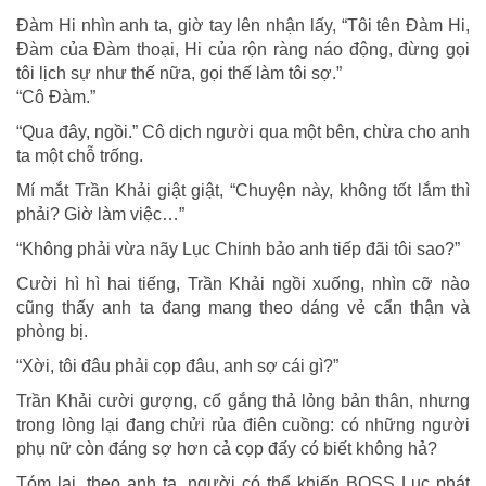
Đàm Hi nhìn anh ta, giờ tay lên nhận lấy, “Tôi tên Đàm Hi,
Đàm của Đàm thoại, Hi của rộn ràng náo động, đừng gọi
tôi lịch sự như thế nữa, gọi thế làm tôi sợ.”
“Cô Đàm.”
“Qua đây, ngồi.” Cô dịch người qua một bên, chừa cho anh
ta một chỗ trống.
Mí mắt Trần Khải giật giật, “Chuyện này, không tốt lắm thì
phải? Giờ làm việc…”
“Không phải vừa nãy Lục Chinh bảo anh tiếp đãi tôi sao?”
Cười hì hì hai tiếng, Trần Khải ngồi xuống, nhìn cỡ nào
cũng thấy anh ta đang mang theo dáng vẻ cẩn thận và
phòng bị.
“Xời, tôi đâu phải cọp đâu, anh sợ cái gì?”
Trần Khải cười gượng, cố gắng thả lỏng bản thân, nhưng
trong lòng lại đang chửi rủa điên cuồng: có những người
phụ nữ còn đáng sợ hơn cả cọp đấy có biết không hả?
Tóm lại, theo anh ta, người có thể khiến BOSS Lục phát