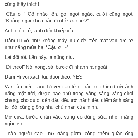
cũng thấy thích!
“Cậu ơi!” Cô nhào lên, gọi ngọt ngào, cười cũng ngọt,
“Không ngại cho cháu đi nhờ xe chứ?”
Anh nhìn cô, lạnh đến khϊếp vía.
Đàm Hi vờ như không thấy, nụ cười trên mặt vẫn rực rỡ
như nắng mùa hạ, “Cậu ơi ~”
Lại đổi rồi. Lần này, là nũng nịu.
“Đi theo!” Nói xong, sải bước đi nhanh ra ngoài.
Đàm Hi vội xách túi, đuổi theo, YES!
Vẫn là chiếc Land Rover cao lớn, thân xe chìm dưới ánh
nắng mặt trời, được bao phủ trong vầng sáng vàng chói
chang, cho dù đi đến đâu đều trở thành tiêu điểm ánh sáng
tới đó, cũng giống như chủ nhân của mình.
Mở cửa, bước chân vào, vùng eo dùng sức, nhẹ nhàng
ngồi lên.
Thân người cao 1m7 đáng gờm, cộng thêm quần ống