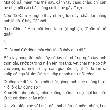
Một cô gái mềm mại thế này, cánh tay cẳng chân, chỉ cần
bẻ nhẹ một cái chắc cũng có thể bẻ gãy được.
Nếu để Đàm Hi nghe thấy những lời này, chắc lại mắng
anh là đồ “Chày Gỗ” thôi.
“Lục Chinh!” Ánh mắt long lanh tội nghiệp, “Chân tôi tê
quá!”
“…”
“Thật mà! Cử động một chút là đã thấy đau rồi.”
Bàn tay nóng ấm nắm lấy cổ tay cô, những ngón tay anh
thon dài, khớp xương hiện lên rõ ràng, vết chai nhẹ cọ xát
vào vùng da nơi cổ tay, cảm giác điện giật từ đó lan ra
khắp cả người, tim Đàm Hi đập nhanh như nổi trống.
“Xuống xe đi.” Ngừng một chút, giọng anh nhẹ nhàng hơn,
“Tôi ở đây, đừng sợ.”
Đàm Hi nhìn anh, lại nhìn xuống chân, do dự một lúc mới
từ từ cử động chân mình.
Khi vừa tiếp xúc với mặt đất, hai chân cô mềm nhũn, Lục