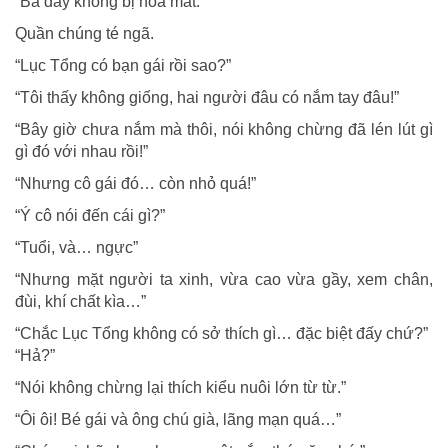
“Bà đây không bị hoa mắt.”
Quần chúng té ngã.
“Lục Tổng có bạn gái rồi sao?”
“Tôi thấy không giống, hai người đâu có nắm tay đâu!”
“Bây giờ chưa nắm mà thôi, nói không chừng đã lén lút gì
gì đó với nhau rồi!”
“Nhưng cô gái đó… còn nhỏ quá!”
“Ý cô nói đến cái gì?”
“Tuổi, và… ngực”
“Nhưng mặt người ta xinh, vừa cao vừa gầy, xem chân,
đùi, khí chất kìa…”
“Chắc Lục Tổng không có sở thích gì… đặc biệt đấy chứ?”
“Hả?”
“Nói không chừng lại thích kiểu nuôi lớn từ từ.”
“Ôi ôi! Bé gái và ông chú già, lãng mạn quá…”