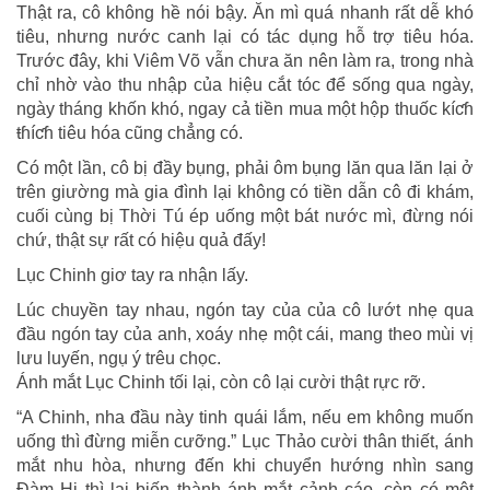
Thật ra, cô không hề nói bậy. Ăn mì quá nhanh rất dễ khó
tiêu, nhưng nước canh lại có tác dụng hỗ trợ tiêu hóa.
Trước đây, khi Viêm Võ vẫn chưa ăn nên làm ra, trong nhà
chỉ nhờ vào thu nhập của hiệu cắt tóc để sống qua ngày,
ngày tháng khốn khó, ngay cả tiền mua một hộp thuốc kíƈɦ
ŧɦíƈɦ tiêu hóa cũng chẳng có.
Có một lần, cô bị đầy bụng, phải ôm bụng lăn qua lăn lại ở
trên giường mà gia đình lại không có tiền dẫn cô đi khám,
cuối cùng bị Thời Tú ép uống một bát nước mì, đừng nói
chứ, thật sự rất có hiệu quả đấy!
Lục Chinh giơ tay ra nhận lấy.
Lúc chuyền tay nhau, ngón tay của của cô lướt nhẹ qua
đầu ngón tay của anh, xoáy nhẹ một cái, mang theo mùi vị
lưu luyến, ngụ ý trêu chọc.
Ánh mắt Lục Chinh tối lại, còn cô lại cười thật rực rỡ.
“A Chinh, nha đầu này tinh quái lắm, nếu em không muốn
uống thì đừng miễn cưỡng.” Lục Thảo cười thân thiết, ánh
mắt nhu hòa, nhưng đến khi chuyển hướng nhìn sang
Đàm Hi thì lại biến thành ánh mắt cảnh cáo, còn có một