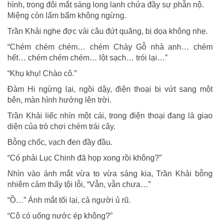
hình, trong đôi mắt sáng long lanh chứa đầy sự phẫn nộ.
Miệng còn lẩm bẩm không ngừng.
Trần Khải nghe đợc vài câu đứt quãng, bị dọa không nhẹ.
“Chém chém chém… chém Chày Gỗ nhà anh… chém
hết… chém chém chém… lột sạch… trói lại…”
“Khụ khụ! Chào cô.”
Đàm Hi ngừng lại, ngồi dậy, điện thoại bị vứt sang một
bên, màn hình hướng lên trời.
Trần Khải liếc nhìn một cái, trong điện thoại đang là giao
diện của trò chơi chém trái cây.
Bỗng chốc, vạch đen đầy đầu.
“Có phải Lục Chinh đã họp xong rồi không?”
Nhìn vào ánh mắt vừa to vừa sáng kia, Trần Khải bỗng
nhiêm cảm thấy tội lỗi, “Vẫn, vẫn chưa…”
“Ồ…” Ánh mắt tối lại, cả người ủ rũ.
“Cô có uống nước ép không?”