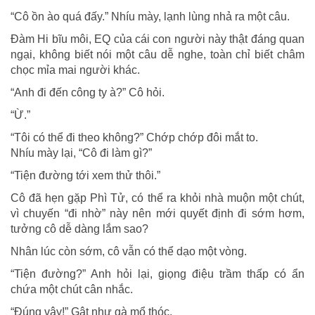
“Cô ồn ào quá đấy.” Nhíu mày, lạnh lùng nhả ra một câu.
Đàm Hi bĩu môi, EQ của cái con người này thật đáng quan
ngại, không biết nói một câu dễ nghe, toàn chỉ biết châm
chọc mỉa mai người khác.
“Anh đi đến công ty à?” Cô hỏi.
“Ừ.”
“Tôi có thể đi theo không?” Chớp chớp đôi mắt to.
Nhíu mày lại, “Cô đi làm gì?”
“Tiện đường tới xem thử thôi.”
Cô đã hẹn gặp Phì Tử, có thể ra khỏi nhà muộn một chút,
vì chuyến “đi nhờ” này nên mới quyết định đi sớm hơm,
tưởng cô dễ dàng lắm sao?
Nhân lúc còn sớm, cô vẫn có thể dạo một vòng.
“Tiện đường?” Anh hỏi lại, giọng điệu trầm thấp có ẩn
chứa một chút cân nhắc.
“Đúng vậy!” Gật như gà mổ thóc.