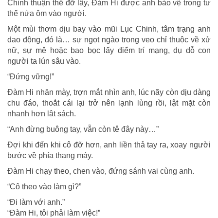
Chinh thuận thế đỡ lấy, Đàm Hi được anh bảo vệ trong tư
thế nửa ôm vào người.
Một mùi thơm dịu bay vào mũi Lục Chinh, tâm trạng anh
dao động, đó là… sự ngọt ngào trong veo chỉ thuộc về xử
nữ, sự mê hoặc bao bọc lấy điểm trí mạng, dụ dỗ con
người ta lún sâu vào.
“Đứng vững!”
Đàm Hi nhăn mày, trợn mắt nhìn anh, lúc nãy còn dịu dàng
chu đáo, thoắt cái lại trở nên lạnh lùng rồi, lật mặt còn
nhanh hơn lật sách.
“Anh đừng buông tay, vẫn còn tê đây này…”
Đợi khi đến khi cô đỡ hơn, anh liền thả tay ra, xoay người
bước về phía thang máy.
Đàm Hi chạy theo, chen vào, đứng sánh vai cùng anh.
“Cô theo vào làm gì?”
“Đi làm với anh.”
“Đàm Hi, tôi phải làm việc!”