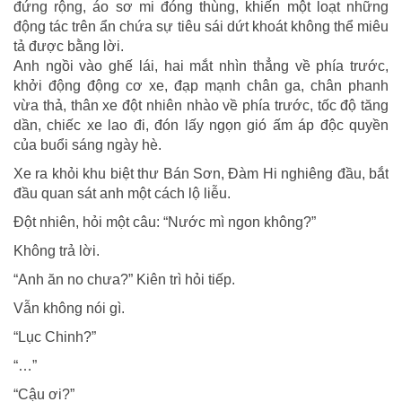
đứng rộng, áo sơ mi đóng thùng, khiến một loạt những
động tác trên ẩn chứa sự tiêu sái dứt khoát không thể miêu
tả được bằng lời.
Anh ngồi vào ghế lái, hai mắt nhìn thẳng về phía trước,
khởi động động cơ xe, đạp mạnh chân ga, chân phanh
vừa thả, thân xe đột nhiên nhào về phía trước, tốc độ tăng
dần, chiếc xe lao đi, đón lấy ngọn gió ấm áp độc quyền
của buổi sáng ngày hè.
Xe ra khỏi khu biệt thư Bán Sơn, Đàm Hi nghiêng đầu, bắt
đầu quan sát anh một cách lộ liễu.
Đột nhiên, hỏi một câu: “Nước mì ngon không?”
Không trả lời.
“Anh ăn no chưa?” Kiên trì hỏi tiếp.
Vẫn không nói gì.
“Lục Chinh?”
“…”
“Cậu ơi?”