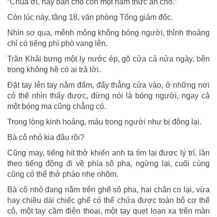
“Chúa ơi, hãy ban cho con một nắm thức ăn chó.”
Còn lúc này, tầng 18, văn phòng Tổng giám đốc.
Nhìn sơ qua, mênh mông không bóng người, thỉnh thoảng
chỉ có tiếng phì phò vang lên.
Trần Khải bưng một ly nước ép, gõ cửa cả nửa ngày, bên
trong không hề có ai trả lời.
Đặt tay lên tay nắm đấm, đẩy thẳng cửa vào, ở những nơi
có thể nhìn thấy được, đừng nói là bóng người, ngay cả
một bóng ma cũng chẳng có.
Trong lòng kinh hoảng, máu trong người như bị đông lại.
Bà cô nhỏ kia đâu rồi?
Cũng may, tiếng hít thở khiến anh ta tìm lại được lý trí, lần
theo tiếng động đi về phía sô pha, ngừng lại, cuối cùng
cũng có thể thở phào nhẹ nhõm.
Bà cô nhỏ đang nằm trên ghế sô pha, hai chân co lại, vừa
hay chiều dài chiếc ghế có thể chứa được toàn bộ cơ thể
cô, một tay cầm điện thoại, một tay quẹt loạn xạ trên màn