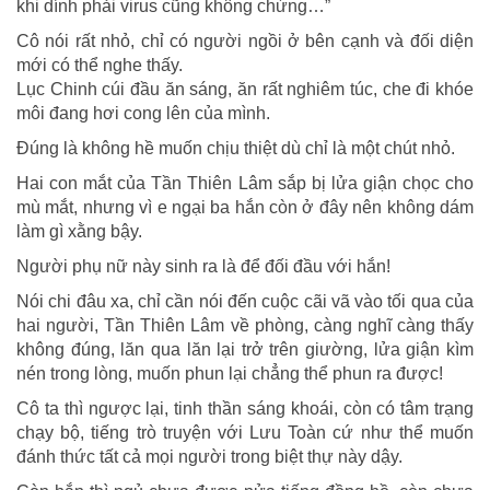
khi dính phải virus cũng không chừng…”
Cô nói rất nhỏ, chỉ có người ngồi ở bên cạnh và đối diện
mới có thể nghe thấy.
Lục Chinh cúi đầu ăn sáng, ăn rất nghiêm túc, che đi khóe
môi đang hơi cong lên của mình.
Đúng là không hề muốn chịu thiệt dù chỉ là một chút nhỏ.
Hai con mắt của Tần Thiên Lâm sắp bị lửa giận chọc cho
mù mắt, nhưng vì e ngại ba hắn còn ở đây nên không dám
làm gì xằng bậy.
Người phụ nữ này sinh ra là để đối đầu với hắn!
Nói chi đâu xa, chỉ cần nói đến cuộc cãi vã vào tối qua của
hai người, Tần Thiên Lâm về phòng, càng nghĩ càng thấy
không đúng, lăn qua lăn lại trở trên giường, lửa giận kìm
nén trong lòng, muốn phun lại chẳng thể phun ra được!
Cô ta thì ngược lại, tinh thần sáng khoái, còn có tâm trạng
chạy bộ, tiếng trò truyện với Lưu Toàn cứ như thể muốn
đánh thức tất cả mọi người trong biệt thự này dậy.