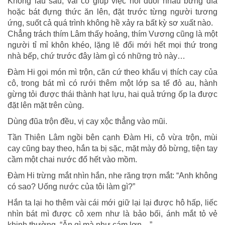
Không lâu sau, vài cô giúp việc nối đuôi nhau bưng đĩa
hoặc bát đựng thức ăn lên, đặt trước từng người tương
ứng, suốt cả quá trình không hề xảy ra bất kỳ sơ xuất nào.
Chẳng trách thím Lâm thấy hoảng, thím Vương cũng là một
người tỉ mỉ khôn khéo, lặng lẽ đổi mới hết mọi thứ trong
nhà bếp, chứ trước đây làm gì có những trò này…
Đàm Hi gọi món mì trộn, căn cứ theo khẩu vị thích cay của
cô, trong bát mì có rưới thêm một lớp sa tế đỏ au, hành
gừng tỏi được thái thành hạt lựu, hai quả trứng ốp la được
đặt lên mặt trên cùng.
Dùng đũa trộn đều, vị cay xộc thẳng vào mũi.
Tần Thiên Lâm ngồi bên cạnh Đàm Hi, cô vừa trộn, mùi
cay cũng bay theo, hắn ta bị sặc, mặt mày đỏ bừng, tiện tay
cầm một chai nước đổ hết vào mồm.
Đàm Hi trừng mắt nhìn hắn, nhe răng trợn mắt: “Anh không
có sao? Uống nước của tôi làm gì?”
Hắn ta lại ho thêm vài cái mới giữ lại lại được hô hấp, liếc
nhìn bát mì được cô xem như là bảo bối, ánh mắt tỏ vẻ
khinh thường, “Ăn gì mà như cám lợn…”