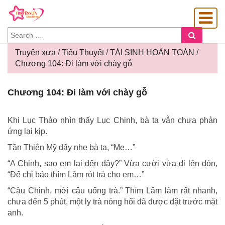
SEARCH
Search
FOR:
Truyện xưa
/
Tiểu Thuyết
/
TÁI SINH HOÀN TOÀN
/
Chương 104: Đi làm với chày gỗ
OÀNG GIA
Chương
Chương 104: Đi làm với chày gỗ
104:
Đi
làm
Khi Lục Thảo nhìn thấy Lục Chinh, bà ta vẫn chưa phản
với
ứng lại kịp.
chày
Tần Thiên Mỹ đẩy nhẹ bà ta, “Mẹ…”
gỗ
“A Chinh, sao em lại đến đây?” Vừa cười vừa đi lên đón,
“Để chị bảo thím Lâm rót trà cho em…”
“Cậu Chinh, mời cậu uống trà.” Thím Lâm làm rất nhanh,
chưa đến 5 phút, một ly trà nóng hổi đã được đặt trước mặt
anh.