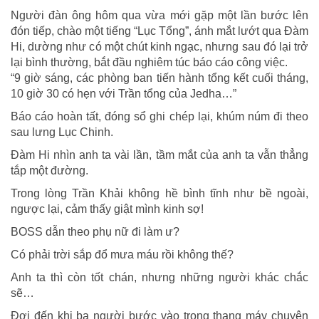
Người đàn ông hôm qua vừa mới gặp một lần bước lên
đón tiếp, chào một tiếng “Lục Tổng”, ánh mắt lướt qua Đàm
Hi, dường như có một chút kinh ngạc, nhưng sau đó lại trở
lại bình thường, bắt đầu nghiêm túc báo cáo công việc.
“9 giờ sáng, các phòng ban tiến hành tổng kết cuối tháng,
10 giờ 30 có hẹn với Trần tổng của Jedha…”
Báo cáo hoàn tất, đóng sổ ghi chép lại, khúm núm đi theo
sau lưng Lục Chinh.
Đàm Hi nhìn anh ta vài lần, tầm mắt của anh ta vẫn thẳng
tắp một đường.
Trong lòng Trần Khải không hề bình tĩnh như bề ngoài,
ngược lại, cảm thấy giật mình kinh sợ!
BOSS dẫn theo phụ nữ đi làm ư?
Có phải trời sắp đổ mưa máu rồi không thế?
Anh ta thì còn tốt chán, nhưng những người khác chắc
sẽ…
Đợi đến khi ba người bước vào trong thang máy chuyên