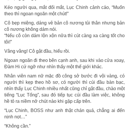
Kéo người qua, mắt đối mắt, Lục Chinh cảnh cáo, “Muốn
theo thì ngoan ngoãn một chút!”
Cô bẹp miệng, dáng vẻ bản cô nương tủi thân nhưng bản
cô nương không dám nói.
“Nếu cô còn dám lộn xộn nữa thì cút càng xa càng tốt cho
tôi!”
Vâng vâng! Cô gật đầu, hiểu rồi.
Ngoan ngoãn đi theo bên cạnh anh, sau khi vào cửa xoay,
Đàm Hi cứ ngỡ như nhìn thấy một thế giới khác.
Nhân viên nam nữ mặc đồ công sở bước đi vội vàng, có
người thì kẹp theo hồ sơ, có người thì cúi đầu bàn bạc,
nhìn thấy Lục Chinh nhiều nhất cũng chỉ gật đầu, chào một
tiếng “Lục Tổng”, sau đó tiếp tục cúi đầu làm việc, không
hề tỏ ra niềm nở chút nào khi gặp cấp trên.
“Lục Chinh, BOSS như anh thật chán quá, chẳng ai đến
nịnh nọt…”
“Không cần.”