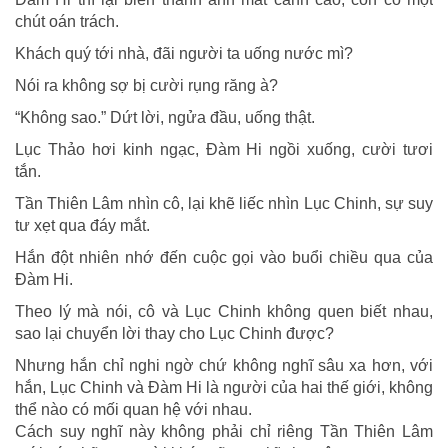
chút oán trách.
Khách quý tới nhà, đãi người ta uống nước mì?
Nói ra không sợ bị cười rụng răng à?
“Không sao.” Dứt lời, ngửa đầu, uống thật.
Lục Thảo hơi kinh ngạc, Đàm Hi ngồi xuống, cười tươi
tắn.
Tần Thiên Lâm nhìn cô, lại khẽ liếc nhìn Lục Chinh, sự suy
tư xẹt qua đáy mắt.
Hắn đột nhiên nhớ đến cuộc gọi vào buổi chiều qua của
Đàm Hi.
Theo lý mà nói, cô và Lục Chinh không quen biết nhau,
sao lại chuyển lời thay cho Lục Chinh được?
Nhưng hắn chỉ nghi ngờ chứ không nghĩ sâu xa hơn, với
hắn, Lục Chinh và Đàm Hi là người của hai thế giới, không
thể nào có mối quan hệ với nhau.
Cách suy nghĩ này không phải chỉ riêng Tần Thiên Lâm