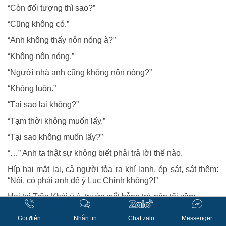
“Còn đối tượng thì sao?”
“Cũng không có.”
“Anh không thấy nôn nóng à?”
“Không nôn nóng.”
“Người nhà anh cũng không nôn nóng?”
“Không luôn.”
“Tại sao lại không?”
“Tạm thời không muốn lấy.”
“Tại sao không muốn lấy?”
“…” Anh ta thật sự không biết phải trả lời thế nào.
Híp hai mắt lại, cả người tỏa ra khí lạnh, ép sát, sát thêm:
“Nói, có phải anh để ý Lục Chinh không?!”
Hai tai Trần Khải ù ù, trước mắt bỗng trở nên tối sầm.
Mẹ ơi! Ai tới thu phục con yêu tinh này đi?
Gọi điện
Nhắn tin
Chat zalo
Messenger