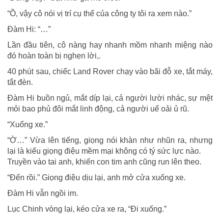
“Ồ, vậy cô nói vị trí cụ thể của công ty tôi ra xem nào.”
Đàm Hi: “…”
Lần đầu tiên, cô nàng hay nhanh mồm nhanh miệng nào
đó hoàn toàn bị nghẹn lời,.
40 phút sau, chiếc Land Rover chạy vào bãi đỗ xe, tắt máy,
tắt đèn.
Đàm Hi buồn ngủ, mắt díp lại, cả người lười nhác, sự mệt
mỏi bao phủ đôi mắt linh động, cả người uể oải ủ rũ.
“Xuống xe.”
“Ờ…” Vừa lên tiếng, giọng nói khàn như nhũn ra, nhưng
lại là kiểu giọng điệu mềm mại không có tý sức lực nào.
Truyền vào tai anh, khiến con tim anh cũng run lên theo.
“Đến rồi.” Giọng điệu dịu lại, anh mở cửa xuống xe.
Đàm Hi vẫn ngồi im.
Lục Chinh vòng lại, kéo cửa xe ra, “Đi xuống.”