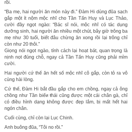
rồi.
“Ba mẹ, hai người ăn món này đi.” Đàm Hi dùng đũa sạch
gắp một ít nộm mộc nhĩ cho Tần Tấn Huy và Lục Thảo,
cười đầy ngọt ngào: “Bác sĩ nói, mộc nhĩ có tác dụng
dưỡng sinh, hai người ăn nhiều một chút, bây giờ trông ba
mẹ như 30 tuổi, biết đâu chừng ăn xong rồi lại trông chỉ
còn như 20 thôi.”
Giọng nói ngọt ngào, tính cách lại hoạt bát, quan trọng là
nịnh nọt đúng chỗ, ngay cả Tần Tấn Huy cũng phải mỉm
cười.
Hai người cứ thế ăn hết số mộc nhĩ cô gắp, còn tỏ ra vô
cùng hài lòng.
Cứ thế, Đàm Hi bắt đầu gắp cho em chồng, ngay cả ông
chồng như Tần biếи ŧɦái cũng được một cái chân gà, chỉ
có điều hình dạng không được đẹp lắm, bị mất hết hai
ngón chân.
Cuối cùng, chỉ còn lại Lục Chinh.
Anh buông đũa, “Tôi no rồi.”