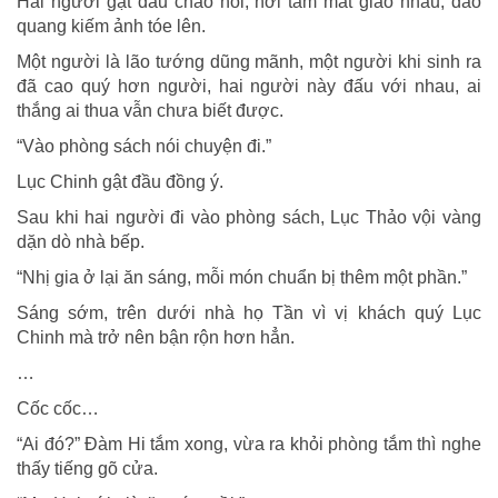
Hai người gật đầu chào hỏi, nơi tầm mắt giao nhau, đao
quang kiếm ảnh tóe lên.
Một người là lão tướng dũng mãnh, một người khi sinh ra
đã cao quý hơn người, hai người này đấu với nhau, ai
thắng ai thua vẫn chưa biết được.
“Vào phòng sách nói chuyện đi.”
Lục Chinh gật đầu đồng ý.
Sau khi hai người đi vào phòng sách, Lục Thảo vội vàng
dặn dò nhà bếp.
“Nhị gia ở lại ăn sáng, mỗi món chuẩn bị thêm một phần.”
Sáng sớm, trên dưới nhà họ Tần vì vị khách quý Lục
Chinh mà trở nên bận rộn hơn hẳn.
…
Cốc cốc…
“Ai đó?” Đàm Hi tắm xong, vừa ra khỏi phòng tắm thì nghe
thấy tiếng gõ cửa.