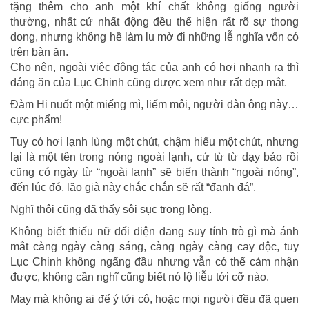
tặng thêm cho anh một khí chất không giống người
thường, nhất cử nhất động đều thể hiện rất rõ sự thong
dong, nhưng không hề làm lu mờ đi những lễ nghĩa vốn có
trên bàn ăn.
Cho nên, ngoài việc động tác của anh có hơi nhanh ra thì
dáng ăn của Lục Chinh cũng được xem như rất đẹp mắt.
Đàm Hi nuốt một miếng mì, liếm môi, người đàn ông này…
cực phẩm!
Tuy có hơi lạnh lùng một chút, chậm hiểu một chút, nhưng
lại là một tên trong nóng ngoài lạnh, cứ từ từ dạy bảo rồi
cũng có ngày từ “ngoài lạnh” sẽ biến thành “ngoài nóng”,
đến lúc đó, lão già này chắc chắn sẽ rất “đanh đá”.
Nghĩ thôi cũng đã thấy sôi sục trong lòng.
Không biết thiếu nữ đối diện đang suy tính trò gì mà ánh
mắt càng ngày càng sáng, càng ngày càng cay độc, tuy
Lục Chinh không ngẩng đầu nhưng vẫn có thể cảm nhận
được, không cần nghĩ cũng biết nó lộ liễu tới cỡ nào.
May mà không ai để ý tới cô, hoặc mọi người đều đã quen