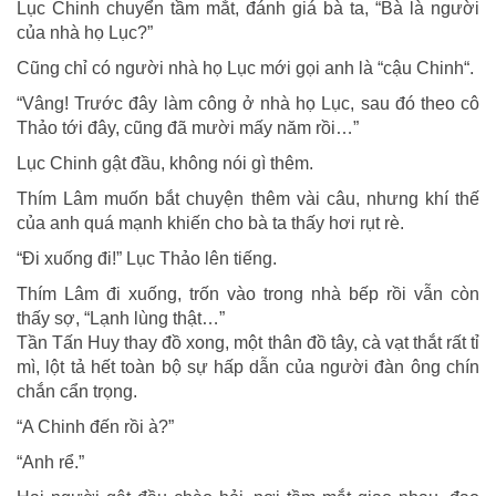
Lục Chinh chuyển tầm mắt, đánh giá bà ta, “Bà là người
của nhà họ Lục?”
Cũng chỉ có người nhà họ Lục mới gọi anh là “cậu Chinh“.
“Vâng! Trước đây làm công ở nhà họ Lục, sau đó theo cô
Thảo tới đây, cũng đã mười mấy năm rồi…”
Lục Chinh gật đầu, không nói gì thêm.
Thím Lâm muốn bắt chuyện thêm vài câu, nhưng khí thế
của anh quá mạnh khiến cho bà ta thấy hơi rụt rè.
“Đi xuống đi!” Lục Thảo lên tiếng.
Thím Lâm đi xuống, trốn vào trong nhà bếp rồi vẫn còn
thấy sợ, “Lạnh lùng thật…”
Tần Tấn Huy thay đồ xong, một thân đồ tây, cà vạt thắt rất tỉ
mì, lột tả hết toàn bộ sự hấp dẫn của người đàn ông chín
chắn cẩn trọng.
“A Chinh đến rồi à?”
“Anh rể.”