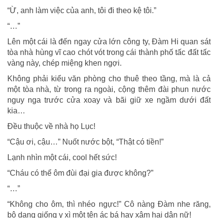
“Ừ, anh làm việc của anh, tôi đi theo kệ tôi.”
“…”
Lên một cái là đến ngay cửa lớn công ty, Đàm Hi quan sát
tòa nhà hùng vĩ cao chót vót trong cái thành phố tấc đất tấc
vàng này, chép miệng khen ngợi.
Không phải kiểu văn phòng cho thuê theo tầng, mà là cả
một tòa nhà, từ trong ra ngoài, cộng thêm đài phun nước
nguy nga trước cửa xoay và bãi giữ xe ngầm dưới đất
kia…
Đều thuộc về nhà họ Lục!
“Cậu ơi, cậu…” Nuốt nước bột, “Thật có tiền!”
Lạnh nhìn một cái, cool hết sức!
“Cháu có thể ôm đùi đại gia được không?”
“…”
“Không cho ôm, thì nhéo ngực!” Cô nàng Đàm nhe răng,
bộ dạng giống y xì một tên ác bá hay xâm hại dân nữ!