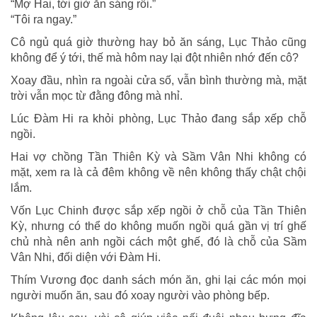
“Mợ Hai, tới giờ ăn sáng rồi.”
“Tôi ra ngay.”
Cô ngủ quá giờ thường hay bỏ ăn sáng, Lục Thảo cũng
không để ý tới, thế mà hôm nay lại đột nhiên nhớ đến cô?
Xoay đầu, nhìn ra ngoài cửa số, vẫn bình thường mà, mặt
trời vẫn mọc từ đằng đông mà nhỉ.
Lúc Đàm Hi ra khỏi phòng, Lục Thảo đang sắp xếp chỗ
ngồi.
Hai vợ chồng Tần Thiên Kỳ và Sầm Vân Nhi không có
mặt, xem ra là cả đêm không về nên không thấy chật chội
lắm.
Vốn Lục Chinh được sắp xếp ngồi ở chỗ của Tần Thiên
Kỳ, nhưng có thể do không muốn ngồi quá gần vị trí ghế
chủ nhà nên anh ngồi cách một ghế, đó là chỗ của Sầm
Vân Nhi, đối diện với Đàm Hi.
Thím Vương đọc danh sách món ăn, ghi lại các món mọi
người muốn ăn, sau đó xoay người vào phòng bếp.