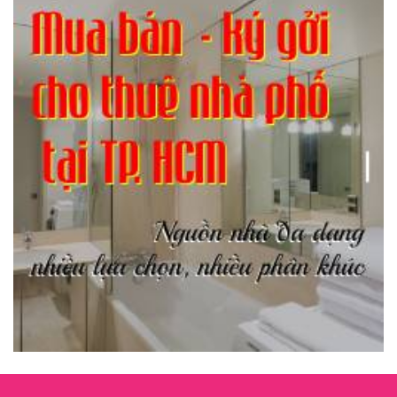
Hồng lâu mộng
(124)
Kinh tế
(1)
Kỹ năng
(18)
Liên Thành quyết
(13)
LỘC ĐỈNH KÝ
(52)
Nước ngoài
(5)
Phi Hồ ngoại truyện
(21)
Phong thần diễn nghĩa
(100)
Sống khỏe
(7)
TÁI SINH HOÀN TOÀN
(1.130)