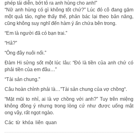
phép tái diễn, bớt tỏ ra anh hùng cho anh!”
“Nữ anh hùng có gì không tốt chứ?” Lúc đó cô đang gặm
một quả táo, nghe thấy thế, phản bác lại theo bản năng,
cũng không suy nghĩ đến hàm ý ấn chứa bên trong.
“Em là người đã có bạn trai.”
“Hả?”
“Ông đây nuôi nổi.”
Đàm Hi sửng sốt một lúc lâu: “Đó là tiền của anh chứ có
phải tiền của em đâu…”
“Tài sản chung.”
Câu hoàn chỉnh phải là…”Tài sản chung của vợ chồng“.
“Mặt mũi to nhỉ, ai là vợ chồng với anh?” Tuy trên miệng
không đồng ý nhưng trong lòng cứ như được uống mật
ong vậy, rất ngọt ngào.
Các từ khóa liên quan