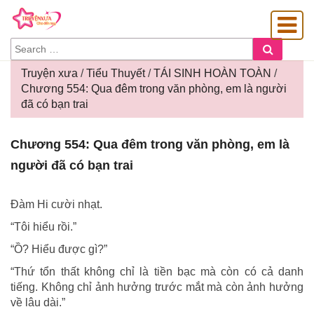
SEARCH
Search
FOR:
Truyện xưa
/
Tiểu Thuyết
/
TÁI SINH HOÀN TOÀN
/
Chương 554: Qua đêm trong văn phòng, em là người
đã có bạn trai
OÀNG GIA
Chương
Chương 554: Qua đêm trong văn phòng, em là
554:
người đã có bạn trai
Qua
đêm
trong
Đàm Hi cười nhạt.
văn
“Tôi hiểu rồi.”
phòng,
em
“Ồ? Hiểu được gì?”
là
“Thứ tổn thất không chỉ là tiền bạc mà còn có cả danh
người
tiếng. Không chỉ ảnh hưởng trước mắt mà còn ảnh hưởng
đã
về lâu dài.”
có