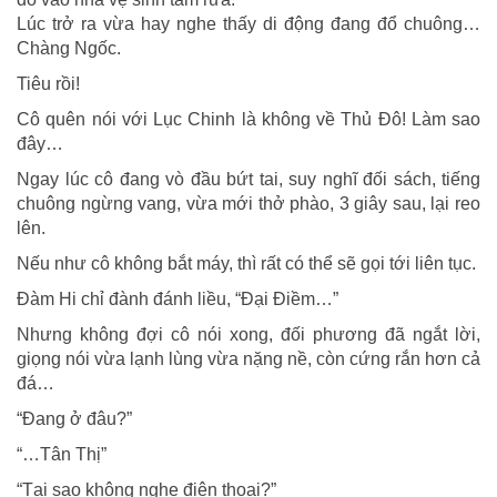
Lúc trở ra vừa hay nghe thấy di động đang đổ chuông…
Chàng Ngốc.
Tiêu rồi!
Cô quên nói với Lục Chinh là không về Thủ Đô! Làm sao
đây…
Ngay lúc cô đang vò đầu bứt tai, suy nghĩ đối sách, tiếng
chuông ngừng vang, vừa mới thở phào, 3 giây sau, lại reo
lên.
Nếu như cô không bắt máy, thì rất có thể sẽ gọi tới liên tục.
Đàm Hi chỉ đành đánh liều, “Đại Điềm…”
Nhưng không đợi cô nói xong, đối phương đã ngắt lời,
giọng nói vừa lạnh lùng vừa nặng nề, còn cứng rắn hơn cả
đá…
“Đang ở đâu?”
“…Tân Thị”
“Tại sao không nghe điện thoại?”