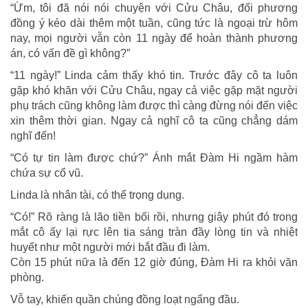
“Ừm, tôi đã nói nói chuyện với Cửu Châu, đối phương
đồng ý kéo dài thêm một tuần, cũng tức là ngoại trừ hôm
nay, mọi người vẫn còn 11 ngày để hoàn thành phương
án, có vấn đề gì không?”
“11 ngày!” Linda cảm thấy khó tin. Trước đây cô ta luôn
gặp khó khăn với Cửu Châu, ngay cả việc gặp mặt người
phụ trách cũng không làm được thì càng đừng nói đến việc
xin thêm thời gian. Ngay cả nghĩ cô ta cũng chẳng dám
nghĩ đến!
“Có tự tin làm được chứ?” Ánh mắt Đàm Hi ngầm hàm
chứa sự cổ vũ.
Linda là nhân tài, có thể trọng dụng.
“Có!” Rõ ràng là lão tiền bối rồi, nhưng giây phút đó trong
mắt cô ấy lại rực lên tia sáng tràn đầy lòng tin và nhiệt
huyết như một người mới bắt đầu đi làm.
Còn 15 phút nữa là đến 12 giờ đúng, Đàm Hi ra khỏi văn
phòng.
Vỗ tay, khiến quần chúng đồng loạt ngẩng đầu.