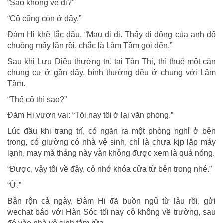
“Sao không về đi?”
“Cô cũng còn ở đây.”
Đàm Hi khẽ lắc đầu. “Mau đi đi. Thấy di động của anh đổ
chuông mấy lần rồi, chắc là Lâm Tầm gọi đến.”
Sau khi Lưu Diệu thường trú tại Tân Thị, thì thuê một căn
chung cư ở gần đây, bình thường đều ở chung với Lâm
Tầm.
“Thế cô thì sao?”
Đàm Hi vươn vai: “Tối nay tôi ở lại văn phòng.”
Lúc đầu khi trang trí, có ngăn ra một phòng nghỉ ở bên
trong, có giường có nhà vệ sinh, chỉ là chưa kịp lắp máy
lạnh, may mà tháng này vẫn không được xem là quá nóng.
“Được, vậy tôi về đây, cô nhớ khóa cửa từ bên trong nhé.”
“Ừ.”
Bận rộn cả ngày, Đàm Hi đã buồn ngủ từ lâu rồi, gửi
wechat báo với Hàn Sóc tối nay cô không về trường, sau
đó vào nhà vệ sinh tắm rửa.