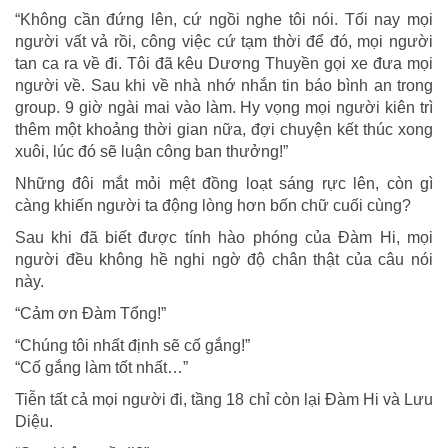
“Không cần đứng lên, cứ ngồi nghe tôi nói. Tối nay mọi
người vất vả rồi, công việc cứ tạm thời để đó, mọi người
tan ca ra về đi. Tôi đã kêu Dương Thuyền gọi xe đưa mọi
người về. Sau khi về nhà nhớ nhắn tin báo bình an trong
group. 9 giờ ngài mai vào làm. Hy vọng mọi người kiên trì
thêm một khoảng thời gian nữa, đợi chuyện kết thúc xong
xuôi, lúc đó sẽ luận công ban thưởng!”
Những đôi mắt mỏi mệt đồng loạt sáng rực lên, còn gì
càng khiến người ta động lòng hơn bốn chữ cuối cùng?
Sau khi đã biết được tính hào phóng của Đàm Hi, mọi
người đều không hề nghi ngờ độ chân thật của câu nói
này.
“Cảm ơn Đàm Tổng!”
“Chúng tôi nhất định sẽ cố gắng!”
“Cố gắng làm tốt nhất…”
Tiễn tất cả mọi người đi, tầng 18 chỉ còn lại Đàm Hi và Lưu
Diệu.