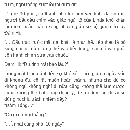
bạn
“Ừm, nghĩ thông suốt rồi thì đi ra đi”
trai
11 giờ 30 phút, cả thành phố trở nên yên tĩnh, đa số mọi
người bắt đầu chìm vào giấc ngủ, tổ của Linda khó khăn
lắm mới hoàn thành xong phương án sơ bộ giao đến tay
Đàm Hi.
“… Cấu trúc trước mắt đại khái là như thế, tiếp theo là bổ
sung chi tiết đầu tư cụ thể vào bên trong, sau đó vẫn phải
tiến hành chỉnh sửa trau chuốt.”
Đàm Hi: “Dự tính mất bao lâu?”
Trong mắt Linda ánh lên sự khó xử. Thời gian 5 ngày vốn
dĩ không đủ, cô rất muốn hoàn thành, nhưng cho dù có
không ngủ không nghỉ đi nữa cũng không thể làm được,
cũng không thể bất chấp đồng ý, để rồi đến lúc đó ai sẽ
đứng ra chịu trách nhiệm đây?
“Đàm Tổng…”
“Có gì cứ nói thẳng.”
“…Ít nhất cũng phải 10 ngày”