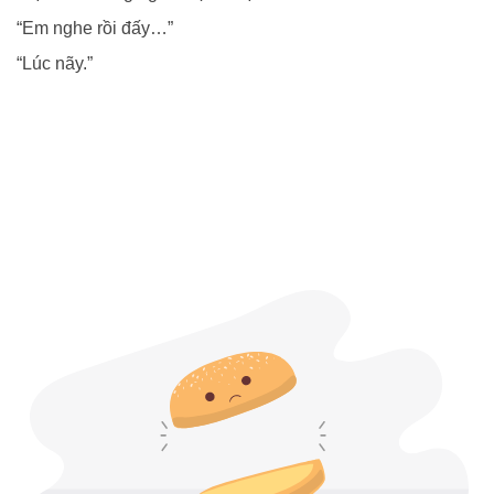
“Em nghe rồi đấy…”
“Lúc nãy.”