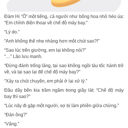
Đàm Hi “Ồ” một tiếng, cả người như bông hoa nhỏ héo úa:
“Em chỉnh điện thoại về chế độ máy bay.”
“Lý do.”
“Anh không thể nhẹ nhàng hơn một chút sao?!”
“Sao lúc trên giường, em lại không nói?”
“…” Lão lưu manh.
“Đừng đánh trống lảng, tại sao không ngồi tàu tốc hành trở
về, và tại sao lại để chế độ máy bay?”
“Xảy ra chút chuyện, em phải ở lại xử lý.”
Đầu dây bên kia trầm ngâm trong giây lát: “Chế độ máy
bay thì sao?”
“Lúc nãy đi gặp một người, sợ bị làm phiền giữa chừng.”
“Đàn ông?”
“Vâng.”