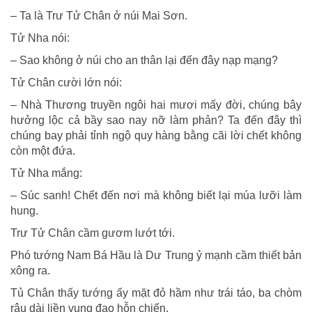
– Ta là Trư Tử Chân ở núi Mai Sơn.
Tử Nha nói:
– Sao không ở núi cho an thân lại đến đây nạp mạng?
Tử Chân cười lớn nói:
– Nhà Thương truyền ngôi hai mươi mấy đời, chúng bây
hưởng lộc cả bầy sao nay nỡ làm phản? Ta đến đây thì
chúng bay phải tỉnh ngộ quy hàng bằng cãi lời chết không
còn một đứa.
Tử Nha mắng:
– Súc sanh! Chết đến nơi mà không biết lại múa lưỡi làm
hung.
Trư Tử Chân cầm gươm lướt tới.
Phó tướng Nam Bá Hầu là Dư Trung ỷ mạnh cầm thiết bản
xông ra.
Tủ Chân thấy tướng ấy mặt đỏ hầm như trái táo, ba chòm
râu dài liền vung đao hỗn chiến.