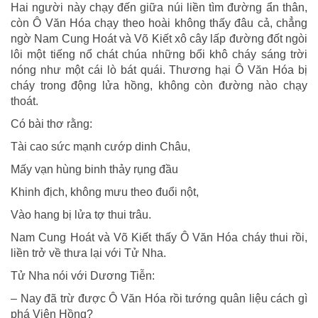
Hai người này chạy đến giữa núi liền tìm đường ẩn thân,
còn Ô Văn Hóa chạy theo hoài không thấy đâu cả, chẳng
ngờ Nam Cung Hoát và Võ Kiết xô cây lấp đường đốt ngòi
lôi một tiếng nổ chát chúa những bổi khô cháy sáng trời
nóng như một cái lò bát quái. Thương hại Ô Văn Hóa bị
cháy trong động lửa hồng, không còn đường nào chạy
thoát.
Có bài thơ rằng:
Tài cao sức mạnh cướp dinh Châu,
Mấy vạn hùng binh thảy rụng đầu
Khinh địch, không mưu theo đuổi nột,
Vào hang bị lửa tợ thui trâu.
Nam Cung Hoát và Võ Kiết thấy Ô Văn Hóa cháy thui rồi,
liền trở về thưa lại với Tử Nha.
Tử Nha nói với Dương Tiễn:
– Nay đã trừ được Ô Văn Hóa rồi tướng quân liệu cách gì
phá Viên Hồng?