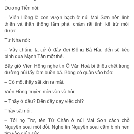
Dương Tiễn nói:
– Viên Hồng là con vượn bạch ở núi Mai Sơn nên linh
thiên và thần thông lắm phải chậm rãi tính kế trừ mới
được.
Tử Nha nói:
– Vậy chúng ta cứ ở đây đợi Ðông Bá Hầu đến sẽ kéo
binh qua Mạnh Tân một thể.
Bấy giờ Viên Hồng nghe tin Ô Văn Hoá bị thiêu chết trong
đường núi lấy làm buồn bã. Bỗng có quân vào báo:
– Có một thầy sãi xin ra mắt.
Viên Hồng truyền mời vào và hỏi:
– Thầy ở đâu? Ðến đây dạy việc chi?
Thầy sãi nói:
– Tôi họ Trư, tên Tử Chân ở núi Mai Sơn cách chỗ
Nguyên soái một đỗi, Nghe tin Nguyên soái cầm binh nên
tìm vào giúp sức.