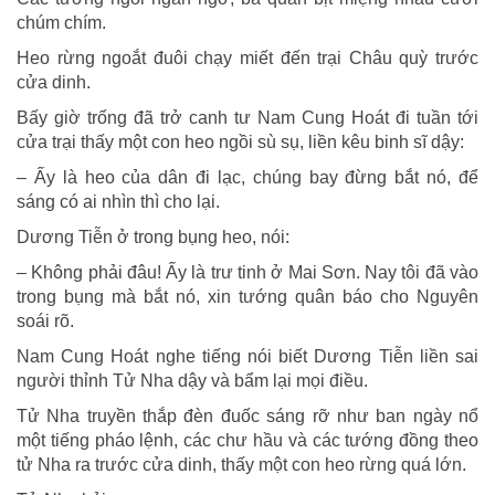
chúm chím.
Heo rừng ngoắt đuôi chạy miết đến trại Châu quỳ trước
cửa dinh.
Bấy giờ trống đã trở canh tư Nam Cung Hoát đi tuần tới
cửa trại thấy một con heo ngồi sù sụ, liền kêu binh sĩ dậy:
– Ấy là heo của dân đi lạc, chúng bay đừng bắt nó, để
sáng có ai nhìn thì cho lại.
Dương Tiễn ở trong bụng heo, nói:
– Không phải đâu! Ấy là trư tinh ở Mai Sơn. Nay tôi đã vào
trong bụng mà bắt nó, xin tướng quân báo cho Nguyên
soái rõ.
Nam Cung Hoát nghe tiếng nói biết Dương Tiễn liền sai
người thỉnh Tử Nha dậy và bẩm lại mọi điều.
Tử Nha truyền thắp đèn đuốc sáng rỡ như ban ngày nổ
một tiếng pháo lệnh, các chư hầu và các tướng đồng theo
tử Nha ra trước cửa dinh, thấy một con heo rừng quá lớn.