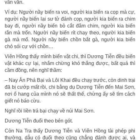
vân vân.
Ví dụ: Người nầy biến ra voi, người kia biến ra cọp mà cự,
người nầy biến lại sư tử đánh cọp, người kia biến ra chim
bay đi, người nầy biến bò cắt đâm chim, người kia biến
rắn mà trốn. Người nầy biến rít chạy theo, người kia biến
gà mà mổ. Người nầy biến chồn bắt gà, người kia biến
chó sói cự với chồn…
Viên Hồng thấy mình biến vật chi, thì Dương Tiễn đều biến
vật khác cự lại, nhắm chừng khó thắng được, bất quá thì
cầm đồng, nên nghĩ thầm:
– Nay Ân Phá Bại và Lôi Khai đều chạy trước, còn dinh trại
đã bị cướp mất rồi, chi bằng dụ Dương Tiễn đến Mai Sơn,
nơi ổ hang của mình nó sẽ thất thế, chừng ấy sẽ tìm cách
giết nó báo cừu.
Nghĩ rồi liền trá bại chạy về núi Mai Sơn.
Dương Tiễn đuổi theo bén gót.
Còn Na Tra thấy Dương Tiễn và Viên Hồng tài phép phi
thường, dẫu có đuổi theo cũng chẳng đánh được ai, và