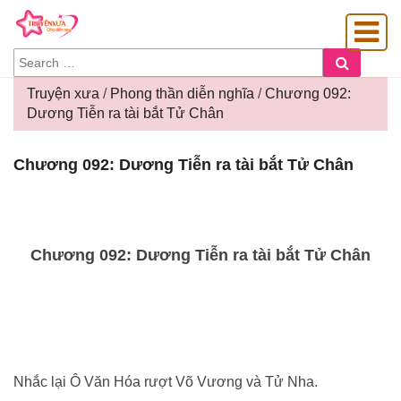
SEARCH
Search
FOR:
Truyện xưa
/
Phong thần diễn nghĩa
/
Chương 092:
Dương Tiễn ra tài bắt Tử Chân
OÀNG GIA
Chương
Chương 092: Dương Tiễn ra tài bắt Tử Chân
092:
Dương
Tiễn
ra
tài
Chương 092: Dương Tiễn ra tài bắt Tử Chân
bắt
Tử
Chân
Nhắc lại Ô Văn Hóa rượt Võ Vương và Tử Nha.