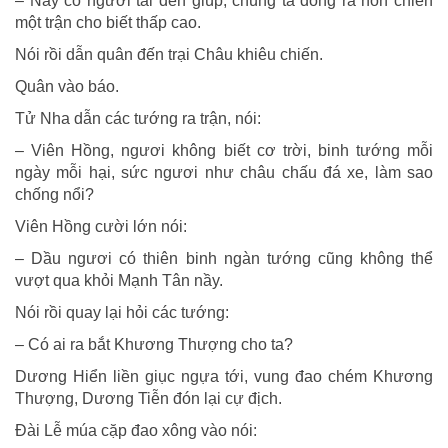
– Nay có người tài đến giúp, chúng ta đồng ra hỗn chiến
một trận cho biết thấp cao.
Nói rồi dẫn quân đến trại Châu khiêu chiến.
Quân vào báo.
Tử Nha dẫn các tướng ra trận, nói:
– Viên Hồng, ngươi không biết cơ trời, binh tướng mỗi
ngày mỗi hại, sức ngươi như châu chấu đá xe, làm sao
chống nổi?
Viên Hồng cười lớn nói:
– Dầu ngươi có thiên binh ngàn tướng cũng không thể
vượt qua khỏi Mạnh Tân nầy.
Nói rồi quay lại hỏi các tướng:
– Có ai ra bắt Khương Thượng cho ta?
Dương Hiển liền giục ngựa tới, vung đao chém Khương
Thượng, Dương Tiễn đón lại cự địch.
Ðài Lễ múa cặp đao xông vào nói: