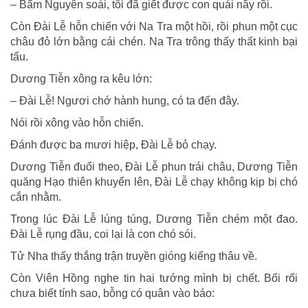
– Bẩm Nguyên soái, tôi đã giết được con quái nầy rồi.
Còn Ðài Lễ hỗn chiến với Na Tra một hồi, rồi phun một cục
châu đỏ lớn bằng cái chén. Na Tra trông thấy thất kinh bại
tẩu.
Dương Tiễn xông ra kêu lớn:
– Ðài Lễ! Ngươi chớ hành hung, có ta đến đây.
Nói rồi xông vào hỗn chiến.
Ðánh được ba mươi hiệp, Ðài Lễ bỏ chạy.
Dương Tiễn đuổi theo, Ðài Lễ phun trái châu, Dương Tiễn
quăng Hạo thiên khuyển lên, Ðài Lễ chạy không kịp bị chó
cắn nhằm.
Trong lúc Ðài Lễ lúng túng, Dương Tiễn chém một đao.
Ðài Lễ rụng đầu, coi lại là con chó sói.
Tử Nha thấy thắng trận truyền gióng kiểng thâu về.
Còn Viên Hồng nghe tin hai tướng mình bị chết. Bối rối
chưa biết tính sao, bỗng có quân vào báo: