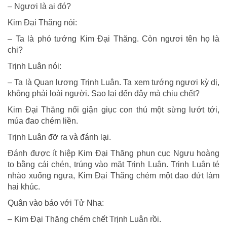
– Ngươi là ai đó?
Kim Ðại Thăng nói:
– Ta là phó tướng Kim Ðại Thăng. Còn ngươi tên họ là
chi?
Trịnh Luân nói:
– Ta là Quan lương Trịnh Luân. Ta xem tướng ngươi kỳ dị,
không phải loài người. Sao lại đến đây mà chịu chết?
Kim Ðại Thăng nổi giận giục con thú một sừng lướt tới,
múa đao chém liền.
Trịnh Luân đỡ ra và đánh lại.
Ðánh được ít hiệp Kim Ðại Thăng phun cục Ngưu hoàng
to bằng cái chén, trúng vào mặt Trịnh Luân. Trịnh Luân té
nhào xuống ngựa, Kim Ðại Thăng chém một đao đứt làm
hai khúc.
Quân vào báo với Tử Nha:
– Kim Ðại Thăng chém chết Trịnh Luân rồi.