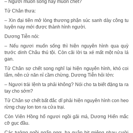
– Ngươi muốn sống hay muốn chết?
Tử Chân thưa:
– Xin đại tiên mở lòng thương phận súc sanh dày công tu
luyện nay mới được thành hình người.
Dương Tiễn nói:
– Nếu ngươi muốn sống thì hiện nguyên hình qua quỳ
trước dinh Châu thú tội. Còn cãi lời ta xé mất một nửa lá
gan.
Tử Chân sợ chết song nghĩ lại hiện nguyên hình, khó coi
lắm, nên cứ năn nỉ cầm chừng. Dương Tiễn hỏi lớn:
– Ngươi trái lệnh ta phải không? Nói cho ta biết đặng ta ra
tay cho sớm?
Tử Chân sợ chết bất đắc dĩ phải hiện nguyên hình con heo
rừng chạy lon ton ra cửa trại.
Còn Viên Hồng hổ ngươi ngồi gãi má, Dương Hiển mắc
cỡ gục đầu.
Các tướng ngồi ngẩn ngơ, ba quân bịt miệng nhau cười