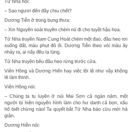
Tử Nha hỏi:
– Sao ngươi đến đây chịu chết?
Dương Tiễn ở trong bụng thưa:
– Xin Nguyên soái truyền chém nó đi cho tuyệt hậu họa.
Tử Nha truyền Nam Cung Hoát chém một đao, đầu heo rơi
xuống đất, máu phụt đỏ ối. Dương Tiễn theo vòi máu ấy
nhảy ra, ai nấy đều lạ lùng.
Tử Nha truyền bêu đầu heo rừng trước cửa.
Viên Hồng và Dương Hiển hay việc tồi tệ như vậy không
lẽ làm thinh.
Viên Hồng nói:
– Chúng ta tu luyện ở núi Mai Sơn cả ngàn năm, một
người bị hiện nguyên hình làm cho hư danh cả bọn, xấu
hổ biết chừng nào! Ta quyết bắt Tử Nha báo cừu mới hả
giận.
Dương Hiễn nói: