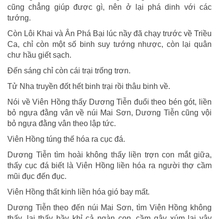
cũng chẳng giúp được gì, nên ở lại phá dinh với các
tướng.
Còn Lôi Khai và Ân Phá Bại lúc nầy đã chạy trước về Triều
Ca, chỉ còn một số binh suy tướng nhược, còn lại quân
chư hầu giết sạch.
Ðến sáng chỉ còn cái trại trống trơn.
Tử Nha truyền đốt hết binh trại rồi thâu binh về.
Nói về Viên Hồng thấy Dương Tiễn đuổi theo bén gót, liền
bỏ ngựa đằng vân về núi Mai Sơn, Dương Tiễn cũng vội
bỏ ngựa đằng vân theo lập tức.
Viên Hồng túng thế hóa ra cục đá.
Dương Tiễn tìm hoài không thấy liền trợn con mắt giữa,
thấy cục đá biết là Viên Hồng liền hóa ra người thợ cầm
mũi đục đến đục.
Viên Hồng thất kinh liền hóa gió bay mất.
Dương Tiễn theo đến núi Mai Sơn, tìm Viên Hồng không
thấy, lại thấy bầy khỉ cả ngàn con, cầm gậy xúm lại vây