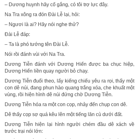
– Dương huynh hãy cố gắng, có tôi trợ lực đây.
Na Tra xông ra đón Ðài Lễ lại, hỏi:
– Ngươi là ai? Hãy nói nghe thử?
Ðài Lễ đáp:
– Ta là phó tướng tên Ðài Lễ.
Nói rồi đánh vùi với Na Tra.
Dương Tiễn đánh với Dương Hiển được ba chục hiệp,
Dương Hiển liền quay người bỏ chạy.
Dương Tiễn đuổi theo, lấy kiếng chiếu yêu ra rọi, thấy một
con dê núi, đang phun hào quang trắng xóa, che khuất một
vùng, rồi hiện hình dê núi đứng chờ Dương Tiễn.
Dương Tiễn hóa ra một con cọp, nhảy đến chụp con dê.
Dê thấy cọp sợ quá kêu lên một tiếng lăn cù dưới đất.
Dương Tiễn hiện lại hình người chém đầu dê xách về
trước trại nói lớn: