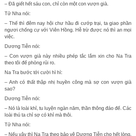
– Ðã giết hết sáu con, chỉ còn một con vượn già.
Tử Nha nói:
– Thế thì đêm nay hội chư hầu đi cướp trại, ta giao phần
ngươi chống cự với Viên Hồng. Hễ trừ được nó thì an mọi
việc.
Dương Tiễn nói:
– Con vượn già này nhiều phép tắc lắm xin cho Na Tra
theo tôi để phòng rủi ro.
Na Tra bước tới cười hì hì:
– Anh có thất thập nhị huyền công mà sợ con vượn già
sao?
Dương Tiễn nói:
– Nó là loài khỉ, tu luyện ngàn năm, thần thông đáo để. Các
loài thú ta chỉ sợ có khỉ mà thôi.
Tử Nha nói:
– Nếu vậy thì Na Tra theo bảo vệ Dương Tiễn cho hết lòng.