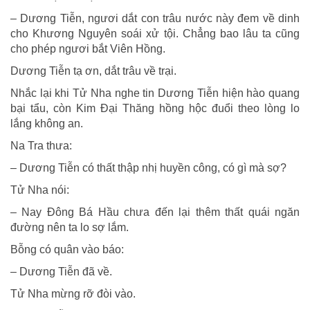
– Dương Tiễn, ngươi dắt con trâu nước này đem về dinh
cho Khương Nguyên soái xử tội. Chẳng bao lâu ta cũng
cho phép ngươi bắt Viên Hồng.
Dương Tiễn tạ ơn, dắt trâu về trại.
Nhắc lại khi Tử Nha nghe tin Dương Tiễn hiện hào quang
bại tẩu, còn Kim Ðại Thăng hồng hộc đuổi theo lòng lo
lắng không an.
Na Tra thưa:
– Dương Tiễn có thất thập nhị huyền công, có gì mà sợ?
Tử Nha nói:
– Nay Ðông Bá Hầu chưa đến lại thêm thất quái ngăn
đường nên ta lo sợ lắm.
Bỗng có quân vào báo:
– Dương Tiễn đã về.
Tử Nha mừng rỡ đòi vào.