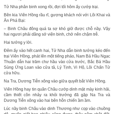
Tử Nha phân binh xong rồi, đợi tối hôm ấy cướp trại.
Bên kia Viên Hồng rầu rĩ, gượng khách nói với Lôi Khai và
Ân Phá Bại:
– Binh Châu đông quá ta sợ khó giữ được chỗ nầy. Vậy
hai ngươi phải dâng sớ viện binh, chớ nên chậm trễ.
Hai tướng y lời.
Ðêm ấy vào hết canh hai, Tử Nha dẫn binh tướng kéo đến
trại Viên Hồng, phát lên một tiếng pháo, Nam Bá Hầu Ngạc
Thuận dẫn hai trăm chư hầu vào cửa trước, Bắc Bá Hầu
Sùng Ứng Loan vào cửa tả, Lý Tịnh, Vi Hộ, Lôi Chấn Tử
cửa hữu.
Na Tra, Dương Tiễn xông vào giữa quyết bắt Viên Hồng.
Viên Hồng hay tin quân Châu cướp dinh mặt mày kinh hãi,
cầm thiết côn nhảy ra khỏi trướng đã gặp Na Tra và
Dương Tiễn xông vào hai bên hỗn chiến ầm ầm.
Lúc nầy binh Châu vào dinh Thương như cọp vào chuồng