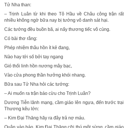
Tử Nha than:
– Trịnh Luân từ khi theo Tô Hầu về Châu công trận rất
nhiều không ngờ bữa nay bị tướng vô danh sát hại.
Các tướng đều buồn bã, ai nấy thương tiếc vô cùng.
Có bài thơ rằng:
Phép nhiệm thâu hồn ít kẻ đang,
Nào hay tới số bởi tay ngang
Gió thổi linh hồn nương mây bạc,
Vào cửa phong thần hưởng khói nhang.
Bữa sau Tử Nha hỏi các tướng:
– Ai muốn ra trận báo cừu cho Trịnh Luân?
Dương Tiễn lãnh mạng, cầm giáo lên ngựa, đến trước trại
Thương kêu lớn:
– Kim Ðại Thăng hãy ra đây trả nợ máu.
Quân vào báo, Kim Ðại Thăng cỡi thú một sừng, cầm giáo