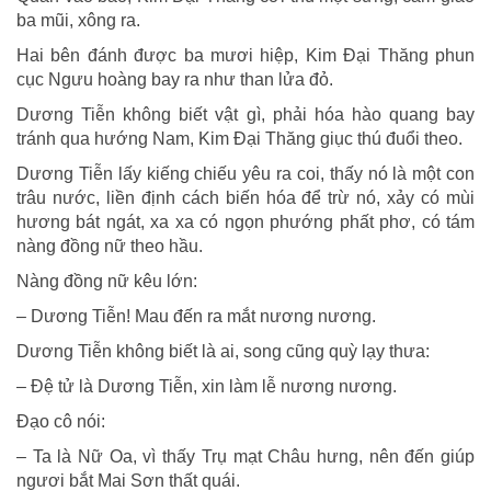
ba mũi, xông ra.
Hai bên đánh được ba mươi hiệp, Kim Ðại Thăng phun
cục Ngưu hoàng bay ra như than lửa đỏ.
Dương Tiễn không biết vật gì, phải hóa hào quang bay
tránh qua hướng Nam, Kim Ðại Thăng giục thú đuổi theo.
Dương Tiễn lấy kiếng chiếu yêu ra coi, thấy nó là một con
trâu nước, liền định cách biến hóa để trừ nó, xảy có mùi
hương bát ngát, xa xa có ngọn phướng phất phơ, có tám
nàng đồng nữ theo hầu.
Nàng đồng nữ kêu lớn:
– Dương Tiễn! Mau đến ra mắt nương nương.
Dương Tiễn không biết là ai, song cũng quỳ lạy thưa:
– Ðệ tử là Dương Tiễn, xin làm lễ nương nương.
Ðạo cô nói:
– Ta là Nữ Oa, vì thấy Trụ mạt Châu hưng, nên đến giúp
ngươi bắt Mai Sơn thất quái.