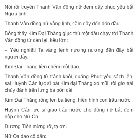
Nói rồi truyền Thanh Vân đồng nữ đem dây phục yêu bắt
Ngưu tinh.
Thanh Vân đồng nữ vâng lịnh, cầm dây đến đón đầu.
Bỗng thấy Kim Ðại Thăng giục thú một đầu chạy tới Thanh
Vân đồng tử cản lại, kêu lớn:
– Yêu nghiệt! Ta vâng lệnh nương nương đến đây bắt
ngươi đây.
Kim Ðại Thăng liền chém một đao.
Thanh Vân đồng tử tránh khỏi, quăng Phục yêu sách lên,
sai Huỳnh Cân lực sĩ bắt Kim đại Thăng xỏ mũi, rồi giơ trái
chùy đánh trên lưng ba bốn cái.
Kim Ðại Thăng rống lên ba tiếng, hiện hình con trâu nước.
Huỳnh Cân lực sĩ giao trâu nước cho đồng nữ bắt đem
nộp cho Nữ Oa.
Dương Tiễn mừng rỡ, tạ ơn.
Nữ Oa đạo cô dặn: