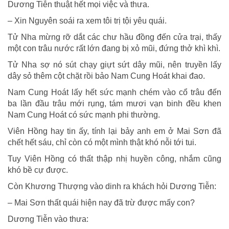
Dương Tiễn thuật hết mọi việc và thưa.
– Xin Nguyên soái ra xem tôi trị tội yêu quái.
Tử Nha mừng rỡ dắt các chư hầu đồng đến cửa trại, thấy
một con trâu nước rất lớn đang bị xỏ mũi, đứng thở khì khì.
Tử Nha sợ nó sút chạy giựt sứt dây mũi, nên truyền lấy
dây sỏ thêm cột chặt rồi bảo Nam Cung Hoát khai đao.
Nam Cung Hoát lấy hết sức mạnh chém vào cổ trâu đến
ba lần đầu trâu mới rụng, tám mươi vạn binh đều khen
Nam Cung Hoát có sức mạnh phi thường.
Viên Hồng hay tin ấy, tính lại bảy anh em ở Mai Sơn đã
chết hết sáu, chỉ còn có một mình thật khó nỗi tới tui.
Tuy Viên Hồng có thất thập nhị huyền công, nhắm cũng
khó bề cự được.
Còn Khương Thượng vào dinh ra khách hỏi Dương Tiễn:
– Mai Sơn thất quái hiện nay đã trừ được mấy con?
Dương Tiễn vào thưa: