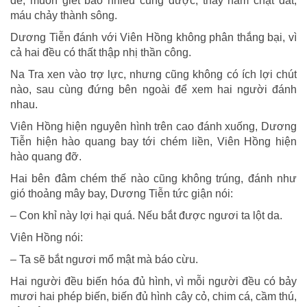
dê, muốn giết bao nhiêu cũng được, thây nằm chật đất,
máu chảy thành sông.
Dương Tiễn đánh với Viên Hồng không phân thắng bại, vì
cả hai đều có thất thập nhị thần công.
Na Tra xen vào trợ lực, nhưng cũng không có ích lợi chút
nào, sau cùng đứng bên ngoài để xem hai người đánh
nhau.
Viên Hồng hiện nguyên hình trên cao đánh xuống, Dương
Tiễn hiện hào quang bay tới chém liền, Viên Hồng hiện
hào quang đỡ.
Hai bên đâm chém thế nào cũng không trúng, đánh như
gió thoảng mây bay, Dương Tiễn tức giận nói:
– Con khỉ này lợi hại quá. Nếu bắt được ngươi ta lột da.
Viên Hồng nói:
– Ta sẽ bắt ngươi mổ mật mà báo cừu.
Hai người đều biến hóa đủ hình, vì mỗi người đều có bảy
mươi hai phép biến, biến đủ hình cây cỏ, chim cá, cầm thú,