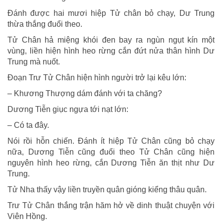
Ðánh được hai mươi hiệp Tử chân bỏ chạy, Dư Trung
thừa thắng đuổi theo.
Tử Chân hả miệng khói đen bay ra ngùn ngụt kín một
vùng, liền hiện hình heo rừng cắn đứt nửa thân hình Dư
Trung mà nuốt.
Ðoạn Trư Tử Chân hiện hình người trở lại kêu lớn:
– Khương Thượng dám đánh với ta chăng?
Dương Tiễn giục ngựa tới nạt lớn:
– Có ta đây.
Nói rồi hỗn chiến. Ðánh ít hiệp Tử Chân cũng bỏ chạy
nữa, Dương Tiễn cũng đuổi theo Tử Chân cũng hiện
nguyên hình heo rừng, cắn Dương Tiễn ăn thịt như Dư
Trung.
Tử Nha thấy vậy liền truyền quân gióng kiểng thâu quân.
Trư Tử Chân thắng trận hăm hở về dinh thuật chuyện với
Viên Hồng.