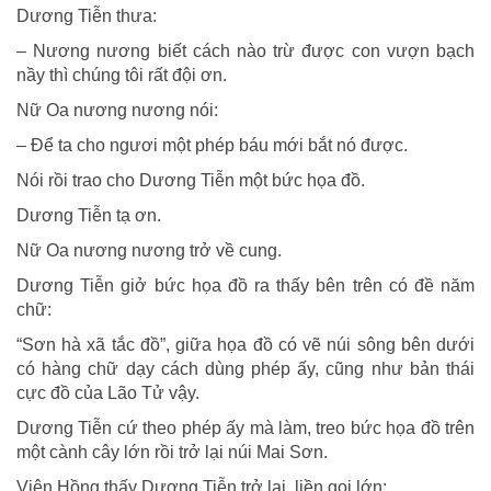
Dương Tiễn thưa:
– Nương nương biết cách nào trừ được con vượn bạch
nầy thì chúng tôi rất đội ơn.
Nữ Oa nương nương nói:
– Ðể ta cho ngươi một phép báu mới bắt nó được.
Nói rồi trao cho Dương Tiễn một bức họa đồ.
Dương Tiễn tạ ơn.
Nữ Oa nương nương trở về cung.
Dương Tiễn giở bức họa đồ ra thấy bên trên có đề năm
chữ:
“Sơn hà xã tắc đồ”, giữa họa đồ có vẽ núi sông bên dưới
có hàng chữ dạy cách dùng phép ấy, cũng như bản thái
cực đồ của Lão Tử vậy.
Dương Tiễn cứ theo phép ấy mà làm, treo bức họa đồ trên
một cành cây lớn rồi trở lại núi Mai Sơn.
Viên Hồng thấy Dương Tiễn trở lại, liền gọi lớn: