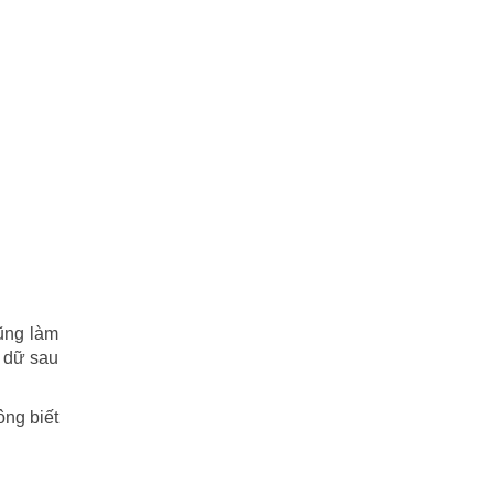
Tuyết sơn phi hồ
(11)
Văn học
(2)
Video
(2)
Võ lâm ngũ bá
(86)
Ỷ THIÊN ĐỒ LONG KÝ
(42)
Điệp viên 007 – Chiến Dịch Sấm Sét
(6)
ĐIỆP VIÊN 007 – SÒNG BẠC
cũng làm
HOÀNG GIA
 dữ sau
(27)
ông biết
ĐÔNG CHU LIỆT QUỐC
(110)