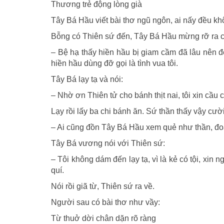
Thương trẻ động lòng già
Tây Bá Hầu viết bài thơ ngũ ngôn, ai nấy đều kh
Bỗng có Thiên sứ đến, Tây Bá Hầu mừng rỡ ra c
– Bệ hạ thấy hiền hầu bị giam cầm đã lâu nên đe
hiền hầu dùng đỡ gọi là tình vua tôi.
Tây Bá lạy tạ và nói:
– Nhờ ơn Thiên tử cho bánh thịt nai, tôi xin cầu
Lạy rồi lấy ba chi bánh ăn. Sứ thần thấy vậy cườ
– Ai cũng đồn Tây Bá Hầu xem quẻ như thần, đoán
Tây Bá vương nói với Thiên sứ:
– Tôi không dám đến lạy tạ, vì là kẻ có tội, xin
quí.
Nói rồi giã từ, Thiên sứ ra về.
Người sau có bài thơ như vầy:
Từ thuở dời chân dặn rõ ràng