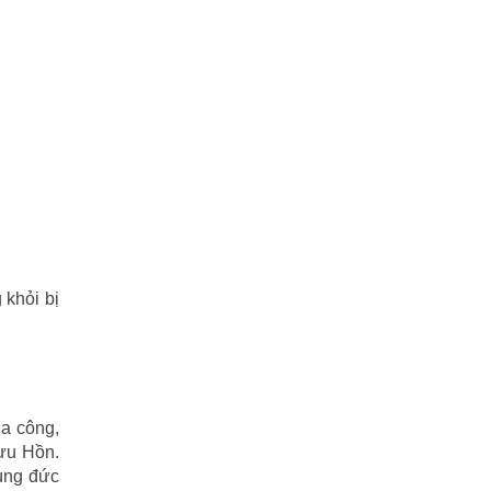
 khỏi bị
a công,
Vưu Hồn.
dùng đức