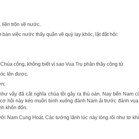
 liền trốn về nước.
 bàn việc nước thấy quân về quỳ lạy khóc, lật đật hỏi:
 Chúa công, không biết vì sao Vua Trụ phân thây công tử.
hóc lên được.
ớn:
 như vậy đã cắt nghĩa chúa tôi gây ra thù oán. Nay bên Nam 
n cơ hội này kéo muôn binh xuống đánh Nam ải trước đánh vua
ảnh khốn đốn.
ới Nam Cung Hoát, Các tướng lãnh lúc này lòng rối như tơ kh