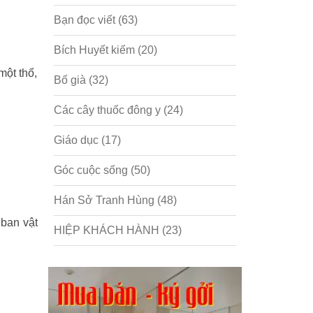
Bạn đọc viết
(63)
Bích Huyết kiếm
(20)
một thố,
Bố già
(32)
Các cây thuốc đông y
(24)
Giáo dục
(17)
Góc cuộc sống
(50)
Hán Sở Tranh Hùng
(48)
 ban vật
HIỆP KHÁCH HÀNH
(23)
Hồng lâu mộng
(124)
Kinh tế
(1)