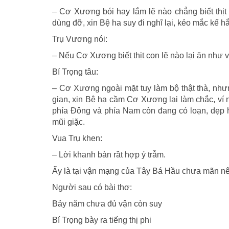
– Cơ Xương bói hay lắm lẽ nào chẳng biết thị
dùng đỡ, xin Bệ ha suy đi nghĩ lại, kẻo mắc kế h
Trụ Vương nói:
– Nếu Cơ Xương biết thịt con lẽ nào lại ăn như
Bí Trọng tâu:
– Cơ Xương ngoài mặt tuy làm bộ thật thà, nhưn
gian, xin Bệ hạ cầm Cơ Xương lại làm chắc, ví nh
phía Ðông và phía Nam còn đang có loạn, dẹp
mũi giặc.
Vua Trụ khen:
– Lời khanh bàn rầt hợp ý trẫm.
Ấy là tại vận mạng của Tây Bá Hầu chưa mãn nên
Người sau có bài thơ:
Bảy năm chưa đủ vận còn suy
Bí Trọng bày ra tiếng thị phi