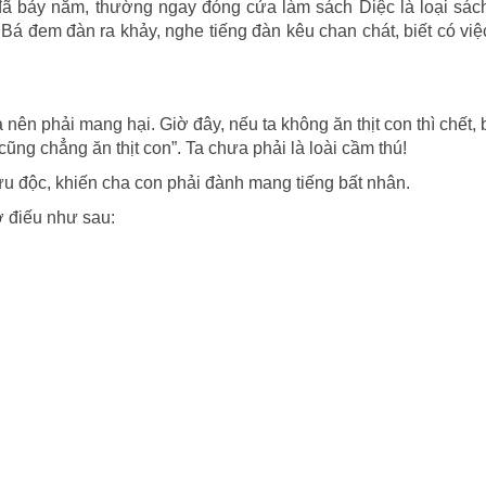
ã bảy năm, thường ngay đóng cửa làm sách Diệc là loại sách
y Bá đem đàn ra khảy, nghe tiếng đàn kêu chan chát, biết có vi
a nên phải mang hại. Giờ đây, nếu ta không ăn thịt con thì chết,
 cũng chẳng ăn thịt con”. Ta chưa phải là loài cầm thú!
ưu độc, khiến cha con phải đành mang tiếng bất nhân.
ơ điếu như sau: