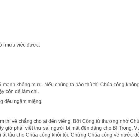
ới mưu việc được.
 ỷ mạnh không mưu. Nếu chúng ta báo thù thì Chúa công không
ậy còn để làm chi.
ũng đều ngậm miệng.
m thì về chẳng cho ai đến viếng. Bỡi Công tử thương nhớ Chú
ây giờ phải viết thư sai người bí mật đến dâng cho Bí Trọng, 
thì ắt tâu cho Chúa công khỏi tội. Chừng Chúa công về nước 