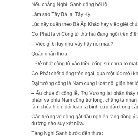
Nếu chẳng Nghi- Sanh dâng hối lộ
Làm sao Tây Bá lại Tây Kỳ.
Lúc nầy quân theo Bá Ấp Khảo hay việc giết chủ,
Cơ Phát là vị Công tử thứ hai đang ngồi trên điện
– Việc gì bi lụy như vậy hãy nói mau?
Quân nhân thưa:
– Ðệ nhất công tử vào triều cống sứ chưa rõ mặt
Cơ Phát chết điếng trên ngai, qua một lúc mới k
Ðại tướng công là Nam cung Hoát nổi giận hét l
– Ấu chúa đi cống lễ, Trụ Vương lại phân thây
phản và phía Nam cũng trở lòng, chăng ta nhâ
làm chúa hiền, đổi loạn ra bình cứu dân trong c
Các tướng võ đồng gật đầu nghiến răng đồng ý v
đường nào suy xét nữa.
Táng Nghi Sanh bước đến thưa: