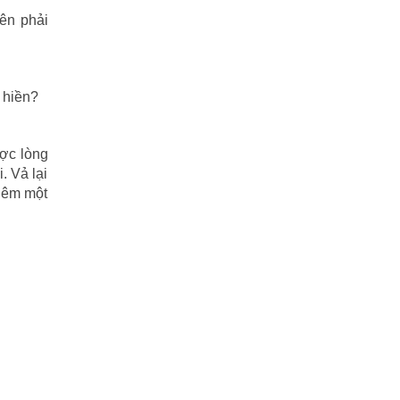
ên phải
THIÊN LONG BÁT BỘ
(51)
THƯ KIẾM ÂN CỪU LỤC
(24)
 hiền?
Thủy hử
(70)
Tiểu Lý Phi Đao
(27)
ược lòng
. Vả lại
TIẾU NGẠO GIANG HỒ
(162)
hêm một
Tiểu Thuyết
(1)
Truyện cười
(88)
Truyện kiếm hiệp
(1)
Truyện ngắn
(25)
Truyện tổng hợp
(57)