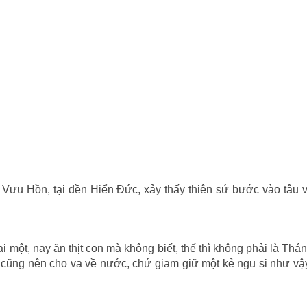
Vưu Hồn, tại đền Hiển Ðức, xảy thấy thiên sứ bước vào tâu 
 một, nay ăn thịt con mà không biết, thế thì không phải là Thá
 cũng nên cho va về nước, chứ giam giữ một kẻ ngu si như vậ