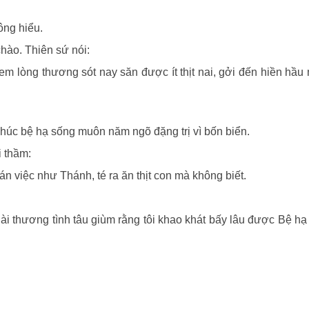
ông hiểu.
hào. Thiên sứ nói:
m lòng thương sót nay săn được ít thịt nai, gởi đến hiền hầu 
 chúc bệ hạ sống muôn năm ngõ đặng trị vì bốn biển.
i thầm:
 việc như Thánh, té ra ăn thịt con mà không biết.
 ngài thương tình tâu giùm rằng tôi khao khát bấy lâu được Bệ hạ