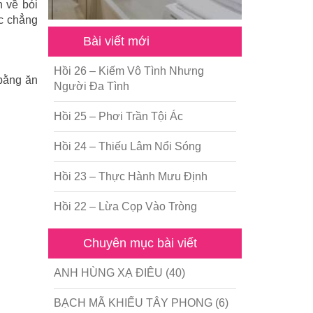
 về bói
ệc chẳng
Bài viết mới
Hồi 26 – Kiếm Vô Tình Nhưng
 bằng ăn
Người Đa Tình
Hồi 25 – Phơi Trần Tội Ác
Hồi 24 – Thiếu Lâm Nổi Sóng
Hồi 23 – Thực Hành Mưu Định
Hồi 22 – Lừa Cọp Vào Tròng
Chuyên mục bài viết
ANH HÙNG XẠ ĐIÊU
(40)
BẠCH MÃ KHIẾU TÂY PHONG
(6)