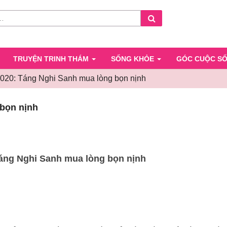
Search
TRUYỆN TRINH THÁM
SỐNG KHỎE
GÓC CUỘC S
20: Táng Nghi Sanh mua lòng bọn nịnh
Chương
bọn nịnh
020:
Táng
Nghi
Sanh
mua
áng Nghi Sanh mua lòng bọn nịnh
lòng
bọn
nịnh