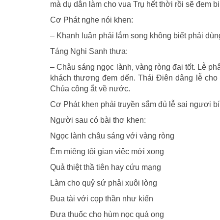
mà dụ dân làm cho vua Trụ hết thời rồi sẽ đem bi
Cơ Phát nghe nói khen:
– Khanh luận phải lắm song không biết phải dùn
Táng Nghi Sanh thưa:
– Châu sáng ngọc lành, vàng ròng đai tốt. Lễ p
khách thương đem dến. Thái Ðiên dâng lễ cho 
Chúa công ắt về nước.
Cơ Phát khen phải truyền sắm đủ lễ sai ngươi bí 
Người sau có bài thơ khen:
Ngọc lành châu sáng với vàng ròng
Ém miêng tôi gian việc mới xong
Quả thiệt thầ tiên hay cứu mạng
Làm cho quỷ sứ phải xuôi lòng
Ðua tài với cọp thần như kiến
Ðưa thuốc cho hùm nọc quá ong