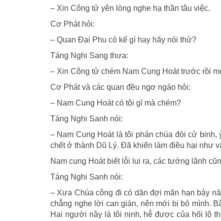
– Xin Công tử yên lòng nghe hạ thần tâu việc.
Cơ Phát hỏi:
– Quan Ðại Phu có kế gì hay hãy nói thử?
Táng Nghi Sang thưa:
– Xin Công tử chém Nam Cung Hoát trước rồi m
Cơ Phát và các quan đều ngơ ngáo hỏi:
– Nam Cung Hoát có tội gì mà chém?
Táng Nghi Sanh nói:
– Nam Cung Hoát là tôi phản chúa đòi cử binh,
chết ở thành Dũ Lý. Ðã khiến làm điều hại như v
Nam cung Hoát biết lỗi lui ra, các tướng lãnh c
Táng Nghi Sanh nói:
– Xưa Chúa công đi có dặn đợi mãn hạn bảy nă
chẳng nghe lời can gián, nên mới bị bỏ mình. B
Hai người nầy là tôi nịnh, hễ được của hối lộ 