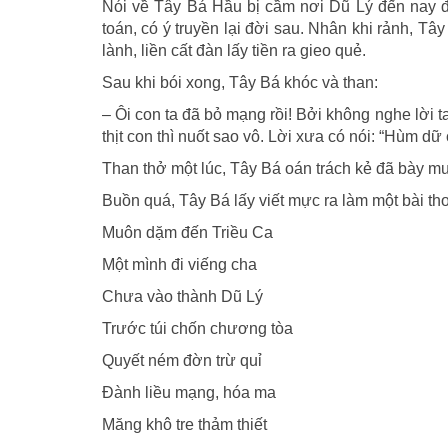
Nói về Tây Bá Hầu bị cầm nơi Dũ Lý đến nay đ
toán, có ý truyền lại đời sau. Nhân khi rảnh, Tâ
lành, liền cất đàn lấy tiền ra gieo quẻ.
Sau khi bói xong, Tây Bá khóc và than:
– Ôi con ta đã bỏ mạng rồi! Bởi không nghe lời t
thịt con thì nuốt sao vô. Lời xưa có nói: “Hùm dữ
Than thở một lúc, Tây Bá oán trách kẻ đã bày m
Buồn quá, Tây Bá lấy viết mực ra làm một bài th
Muôn dặm đến Triều Ca
Một mình đi viếng cha
Chưa vào thành Dũ Lý
Trước túi chốn chương tòa
Quyết ném đờn trừ quỉ
Ðành liều mạng, hóa ma
Măng khô tre thảm thiết