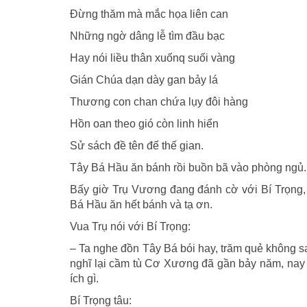
Ðừng thăm mà mắc họa liên can
Những ngờ dâng lễ tìm đầu bạc
Hay nói liều thân xuốnq suối vàng
Gián Chúa dạn dày gan bảy lá
Thương con chan chứa lụy đôi hàng
Hồn oan theo gió còn linh hiển
Sử sách đề tên để thế gian.
Tây Bá Hầu ăn bánh rồi buồn bã vào phòng ngủ.
Bấy giờ Trụ Vương đang đánh cờ với Bí Trọng, 
Bá Hầu ăn hết bánh và tạ ơn.
Vua Trụ nói với Bí Trọng:
– Ta nghe đồn Tây Bá bói hay, trăm quẻ không sai
nghĩ lại cầm tù Cơ Xương đã gần bảy năm, nay
ích gì.
Bí Trọng tâu: