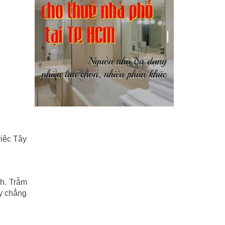
Kỹ năng
(18)
Liên Thành quyết
(13)
LỘC ĐỈNH KÝ
(52)
Nước ngoài
(5)
Phi Hồ ngoại truyện
(21)
Phong thần diễn nghĩa
(100)
Sống khỏe
(7)
việc Tây
TÁI SINH HOÀN TOÀN
(1.130)
Tam quốc diễn nghĩa
(126)
nh. Trẫm
y chẳng
Tây du ký
(100)
THẦN ĐIÊU ĐẠI HIỆP
(40)