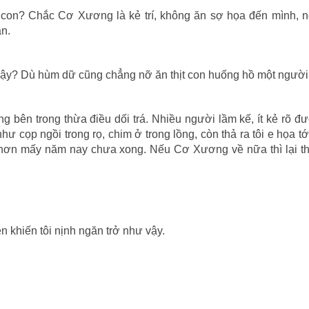
t con? Chắc Cơ Xương là kẻ trí, không ăn sợ họa đến mình, n
ắn.
 vậy? Dù hùm dữ cũng chẳng nỡ ăn thịt con huống hồ một người
g bên trong thừa điều dối trá. Nhiều người lầm kế, ít kẻ rõ đ
ư cọp ngồi trong rọ, chim ở trong lồng, còn thả ra tôi e họa tới
 hơn mấy năm nay chưa xong. Nếu Cơ Xương về nữa thì lại t
 khiến tôi nịnh ngăn trở như vậy.