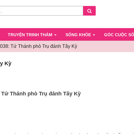
Search
TRUYỆN TRINH THÁM
SỐNG KHỎE
GÓC CUỘC S
38: Tứ Thánh phò Trụ đánh Tây Kỳ
Chương
y Kỳ
038:
Tứ
Thánh
phò
Trụ
 Tứ Thánh phò Trụ đánh Tây Kỳ
đánh
Tây
Kỳ