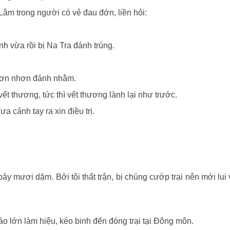
 trong người có vẻ đau đớn, liền hỏi:
h vừa rồi bị Na Tra đánh trúng.
chơn nhơn đánh nhằm.
vết thương, tức thì vết thương lành lại như trước.
cánh tay ra xin điều trị.
y mươi dặm. Bởi tôi thất trận, bị chúng cướp trại nên mới lui
o lớn làm hiệu, kéo binh đến đóng trại tại Ðông môn.