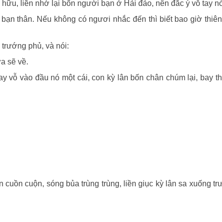
ữu, liền nhớ lại bốn người bạn ở Hải đảo, nên đắc ý vỗ tay nó
ạn thân. Nếu không có ngươi nhắc đến thì biết bao giờ thiên
 trướng phủ, và nói:
ữa sẽ về.
ay vỗ vào đầu nó một cái, con kỳ lân bốn chân chúm lại, bay t
cuồn cuộn, sóng bủa trùng trùng, liền giục kỳ lân sa xuống t