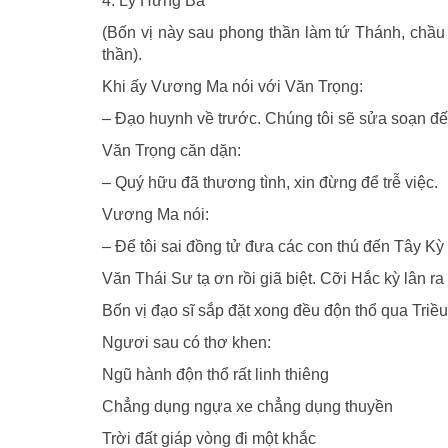
4. Lý Hưng Bá
(Bốn vị này sau phong thần làm tứ Thánh, chầu t
thần).
Khi ấy Vương Ma nói với Văn Trọng:
– Ðạo huynh về trước. Chúng tôi sẽ sửa soạn đế
Văn Trọng căn dặn:
– Quý hữu đã thương tình, xin đừng để trễ việc.
Vương Ma nói:
– Ðể tôi sai đồng tử đưa các con thú đến Tây Kỳ 
Văn Thái Sư tạ ơn rồi giã biệt. Cỡi Hắc kỳ lân ra
Bốn vị đạo sĩ sắp đặt xong đều độn thổ qua Triều
Ngươi sau có thơ khen:
Ngũ hành độn thổ rất linh thiêng
Chẳng dụng ngựa xe chẳng dụng thuyền
Trời đất giáp vòng đi một khắc