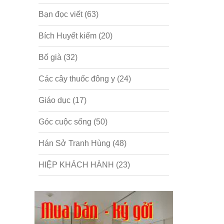
Bạn đọc viết
(63)
Bích Huyết kiếm
(20)
Bố già
(32)
Các cây thuốc đông y
(24)
Giáo dục
(17)
Góc cuộc sống
(50)
Hán Sở Tranh Hùng
(48)
HIỆP KHÁCH HÀNH
(23)
Hồng lâu mộng
(124)
Kinh tế
(1)