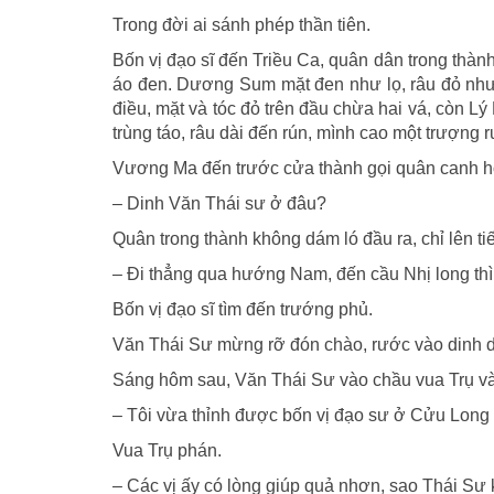
Trong đời ai sánh phép thần tiên.
Bốn vị đạo sĩ đến Triều Ca, quân dân trong thàn
áo đen. Dương Sum mặt đen như lọ, râu đỏ nh
điều, mặt và tóc đỏ trên đầu chừa hai vá, còn 
trùng táo, râu dài đến rún, mình cao một trượng r
Vương Ma đến trước cửa thành gọi quân canh h
– Dinh Văn Thái sư ở đâu?
Quân trong thành không dám ló đầu ra, chỉ lên ti
– Ði thẳng qua hướng Nam, đến cầu Nhị long thì 
Bốn vị đạo sĩ tìm đến trướng phủ.
Văn Thái Sư mừng rỡ đón chào, rước vào dinh dọn
Sáng hôm sau, Văn Thái Sư vào chầu vua Trụ và
– Tôi vừa thỉnh được bốn vị đạo sư ở Cửu Long
Vua Trụ phán.
– Các vị ấy có lòng giúp quả nhơn, sao Thái Sư