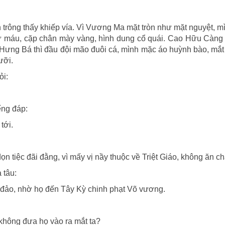
h trông thấy khiếp vía. Vì Vương Ma mặt tròn như mặt nguyệt, 
ư máu, cặp chân mày vàng, hình dung cổ quái. Cao Hữu Càng
Lý Hưng Bá thì đầu đội mão đuôi cá, mình mặc áo huỳnh bào, mắ
ưỡi.
ỏi:
ếng đáp:
tới.
 tiệc đãi đằng, vì mấy vị nầy thuộc về Triệt Giáo, không ăn ch
 tâu:
 đảo, nhờ họ đến Tây Kỳ chinh phạt Võ vương.
 không đưa họ vào ra mắt ta?