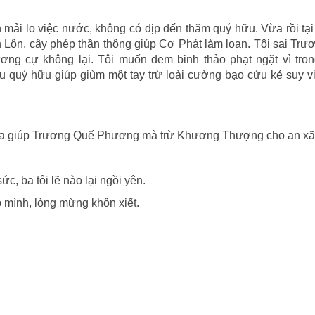
n mải lo việc nước, không có dịp đến thăm quý hữu. Vừa rồi tạ
n Lôn, cậy phép thần thông giúp Cơ Phát làm loạn. Tôi sai Tr
g cự không lại. Tôi muốn đem binh thảo phạt ngặt vì tro
u quý hữu giúp giùm một tay trừ loài cường bạo cứu kẻ suy vi 
 ra giúp Trương Quế Phương mà trừ Khương Thượng cho an xã 
, ba tôi lẽ nào lại ngồi yên.
 mình, lòng mừng khôn xiết.