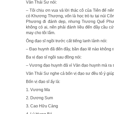
Văn Thái Sư nói:
– Tôi chịu ơn vua và lời thác cô của Tiên đế nê
có Khương Thượng, vốn là học trò tu tại núi Cô
Phương đi đánh dẹp, nhưng Trương Quế Phươn
không có ai, nên phải đánh liều đến đây cầu cứ
may cho tôi lắm.
Ông đạo sĩ ngồi trước cất tiếng lanh lảnh nói:
– Ðạo huynh đã đến đây, bần đạo lẽ nào không
Ba vị đạo sĩ ngồi sau đồng nói:
– Vương đạo huynh đã vì Văn đạo huynh mà ra sức
Văn Thái Sư nghe cả bốn vị đạo sư đều tỏ ý giúp
Bốn vị đạo sĩ ấy là:
1. Vương Ma
2. Dương Sum
3. Cao Hữu Càng