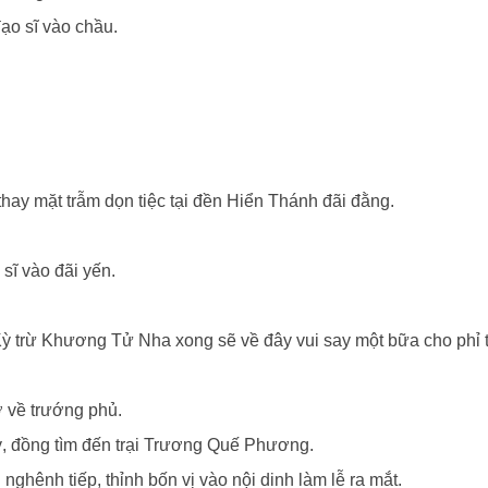
đạo sĩ vào chầu.
hay mặt trẫm dọn tiệc tại đền Hiển Thánh đãi đằng.
sĩ vào đãi yến.
Kỳ trừ Khương Tử Nha xong sẽ về đây vui say một bữa cho phỉ t
 về trướng phủ.
Kỳ, đồng tìm đến trại Trương Quế Phương.
hênh tiếp, thỉnh bốn vị vào nội dinh làm lễ ra mắt.