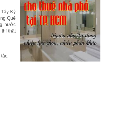
Kỹ năng
(18)
i Tây Kỳ
Liên Thành quyết
(13)
ương Quế
ng nước
LỘC ĐỈNH KÝ
(52)
thì thật
Nước ngoài
(5)
Phi Hồ ngoại truyện
(21)
tắc.
Phong thần diễn nghĩa
(100)
Sống khỏe
(7)
TÁI SINH HOÀN TOÀN
(1.130)
Tam quốc diễn nghĩa
(126)
Tây du ký
(100)
THẦN ĐIÊU ĐẠI HIỆP
(40)