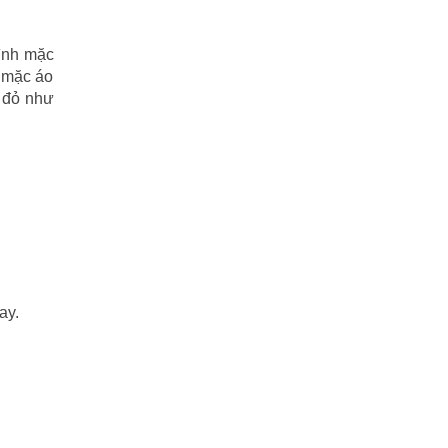
Tuyết sơn phi hồ
(11)
mình mặc
Văn học
(2)
 mặc áo
t đỏ như
Video
(2)
Võ lâm ngũ bá
(86)
Ỷ THIÊN ĐỒ LONG KÝ
(42)
Điệp viên 007 – Chiến Dịch Sấm Sét
(6)
ĐIỆP VIÊN 007 – SÒNG BẠC
ay.
HOÀNG GIA
(27)
ĐÔNG CHU LIỆT QUỐC
(110)