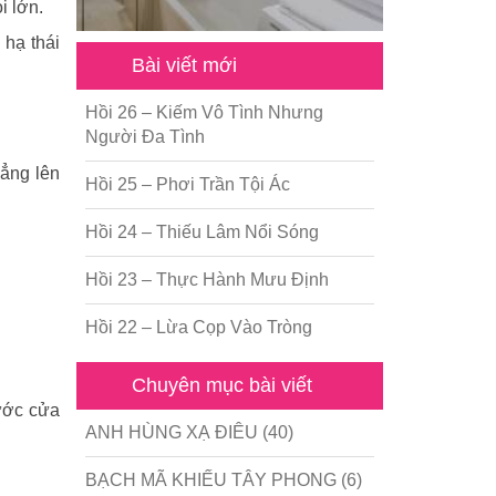
i lớn.
 hạ thái
Bài viết mới
Hồi 26 – Kiếm Vô Tình Nhưng
Người Đa Tình
hẳng lên
Hồi 25 – Phơi Trần Tội Ác
Hồi 24 – Thiếu Lâm Nổi Sóng
Hồi 23 – Thực Hành Mưu Định
Hồi 22 – Lừa Cọp Vào Tròng
Chuyên mục bài viết
rước cửa
ANH HÙNG XẠ ĐIÊU
(40)
BẠCH MÃ KHIẾU TÂY PHONG
(6)