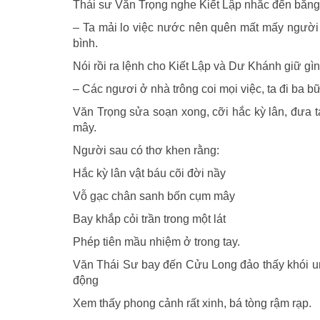
Thái sư Văn Trọng nghe Kiết Lập nhắc đến bằng h
– Ta mải lo việc nước nên quên mất mấy người b
bình.
Nói rồi ra lệnh cho Kiết Lập và Dư Khánh giữ gìn
– Các ngươi ở nhà trông coi mọi việc, ta đi ba b
Văn Trọng sửa soạn xong, cỡi hắc kỳ lân, đưa t
mây.
Người sau có thơ khen rằng:
Hắc kỳ lân vật báu cõi đời nầy
Vỗ gạc chân sanh bốn cụm mây
Bay khắp cỏi trần trong một lát
Phép tiên mầu nhiệm ở trong tay.
Văn Thái Sư bay đến Cửu Long đảo thấy khói un 
động
Xem thấy phong cảnh rất xinh, bá tòng rậm rạp.