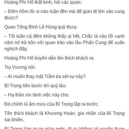
Hoàng Phi Hổ thất kinh, hỏi các quan:
– Ðêm hôm rồi vị nào tuần đền mà để gian tế lén vào cung
được?
Quan Tổng Binh Lê Hùng quỳ thưa:
– Tôi tuần cả đêm không thấy ai hết. Chắc là vào lối canh
năm nó trà trộn với quan trào vào lầu Phấn Cung để xuẩn
nghịch đấy.
Hoàng Phi Hổ truyền dẫn tên thích khách ra.
Trụ Vương nói:
– Ai muốn thay mặt Trẫm tra xét vụ này?
Bí Trọng liền bước tới quỳ tâu:
– Hạ thần xin lãnh việc này cho.
Ðó chính là âm mưu của Bí Trọng lập ra trước.
Tên thích khách là Khương Hoàn, gia nhân của Bí Trọng
sai khiến.
Bí Trọng làm quan gián nghị, lẽ ra không có quyền tham