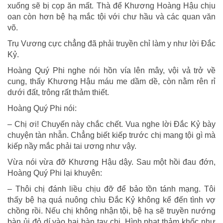
xuống sẽ bị cọp ăn mất. Thà để Khương Hoàng Hậu chịu
oan còn hơn bệ hạ mắc tội với chư hầu và các quan văn
võ.
Trụ Vương cực chẳng đã phải truyền chỉ làm y như lời Ðắc
Kỷ.
Hoàng Quý Phi nghe nói hồn vía lên mây, vội vả trở về
cung, thấy Khương Hậu máu me dầm dề, còn nằm rên rỉ
dưới đất, trông rất thảm thiết.
Hoàng Quý Phi nói:
– Chị ơi! Chuyến này chắc chết. Vua nghe lời Ðắc Kỷ bày
chuyện tàn nhẫn. Chẳng biết kiếp trước chị mang tội gì mà
kiếp nầy mắc phải tai ương như vậy.
Vừa nói vừa đỡ Khương Hậu dậy. Sau một hồi đau đớn,
Hoàng Quý Phi lại khuyên:
– Thôi chị đánh liều chịu đỡ để bảo tồn tánh mạng. Tôi
thấy bệ hạ quá nuông chìu Ðắc Kỷ không kể đến tình vợ
chồng rồi. Nếu chị không nhận tội, bệ hạ sẽ truyền nướng
bàn ủi đỏ dí vào hai bàn tay chị. Hình phạt thảm khốc như