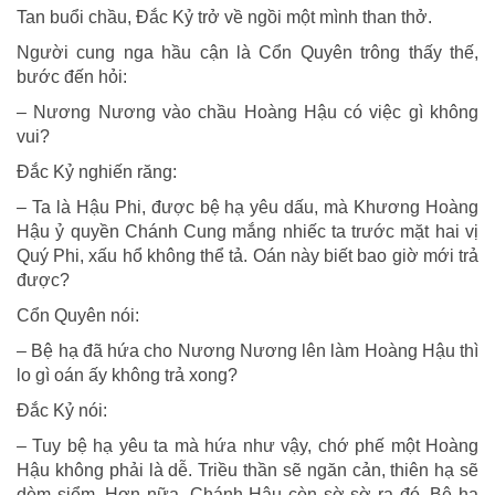
Tan buổi chầu, Ðắc Kỷ trở về ngồi một mình than thở.
Người cung nga hầu cận là Cổn Quyên trông thấy thế,
bước đến hỏi:
– Nương Nương vào chầu Hoàng Hậu có việc gì không
vui?
Ðắc Kỷ nghiến răng:
– Ta là Hậu Phi, được bệ hạ yêu dấu, mà Khương Hoàng
Hậu ỷ quyền Chánh Cung mắng nhiếc ta trước mặt hai vị
Quý Phi, xấu hổ không thể tả. Oán này biết bao giờ mới trả
được?
Cổn Quyên nói:
– Bệ hạ đã hứa cho Nương Nương lên làm Hoàng Hậu thì
lo gì oán ấy không trả xong?
Ðắc Kỷ nói:
– Tuy bệ hạ yêu ta mà hứa như vậy, chớ phế một Hoàng
Hậu không phải là dễ. Triều thần sẽ ngăn cản, thiên hạ sẽ
dèm siểm. Hơn nữa, Chánh Hậu còn sờ sờ ra đó. Bệ hạ