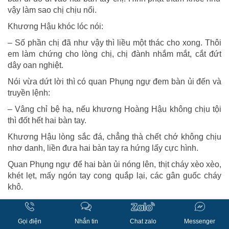
vậy làm sao chị chịu nổi.
Khương Hậu khóc lóc nói:
– Số phần chị đã như vậy thì liều một thác cho xong. Thôi
em làm chứng cho lòng chị, chị đành nhắm mắt, cắt đứt
dây oan nghiệt.
Nói vừa dứt lời thì có quan Phụng ngự đem bàn ủi đến và
truyền lệnh:
– Vâng chỉ bệ hạ, nếu khương Hoàng Hậu không chịu tội
thì đốt hết hai bàn tay.
Khương Hậu lòng sắc đá, chẳng thà chết chớ không chịu
nhơ danh, liền đưa hai bàn tay ra hứng lấy cực hình.
Quan Phụng ngự để hai bàn ủi nóng lên, thịt cháy xèo xèo,
khét lẹt, mấy ngón tay cong quắp lại, các gân guốc cháy
khô.
Khương Hậu hét lên một tiếng rồi chết giấc.
Người sau có làm thơ than:
Gọi điện
Nhắn tin
Chat zalo
Messenger