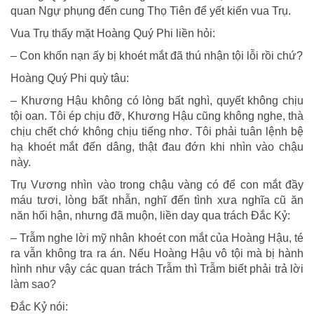
quan Ngự phụng đến cung Thọ Tiên để yết kiến vua Trụ.
Vua Trụ thấy mặt Hoàng Quý Phi liền hỏi:
– Con khốn nạn ấy bị khoét mắt đã thú nhận tội lỗi rồi chứ?
Hoàng Quý Phi quỳ tâu:
– Khương Hậu không có lòng bất nghì, quyết không chịu
tội oan. Tôi ép chịu đỡ, Khương Hậu cũng không nghe, thà
chịu chết chớ không chịu tiếng nhơ. Tôi phải tuân lệnh bệ
hạ khoét mắt đến dâng, thật đau đớn khi nhìn vào chậu
này.
Trụ Vương nhìn vào trong chậu vàng có để con mắt đầy
máu tươi, lòng bất nhẫn, nghĩ đến tình xưa nghĩa cũ ăn
năn hối hận, nhưng đã muộn, liền day qua trách Ðắc Kỷ:
– Trẫm nghe lời mỹ nhân khoét con mắt của Hoàng Hậu, té
ra vẫn không tra ra án. Nếu Hoàng Hậu vô tội mà bị hành
hình như vậy các quan trách Trẫm thì Trẫm biết phải trả lời
làm sao?
Ðắc Kỷ nói: