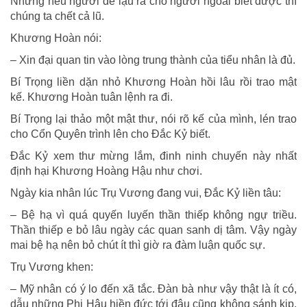
Nhưng nếu ngươi để lậu ra cho người ngoài biết được thì
chúng ta chết cả lũ.
Khương Hoàn nói:
– Xin đại quan tin vào lòng trung thành của tiểu nhân là đủ.
Bí Trọng liền dặn nhỏ Khương Hoàn hồi lâu rồi trao mật
kế. Khương Hoàn tuân lệnh ra đi.
Bí Trọng lại thảo một mật thư, nói rõ kế của mình, lén trao
cho Cổn Quyên trình lên cho Ðắc Kỷ biết.
Ðắc Kỷ xem thư mừng lắm, đinh ninh chuyến này nhất
định hại Khương Hoàng Hậu như chơi.
Ngày kia nhân lúc Trụ Vương đang vui, Ðắc Kỷ liền tâu:
– Bệ hạ vì quá quyến luyến thần thiếp không ngự triều.
Thần thiếp e bỏ lâu ngày các quan sanh dị tâm. Vậy ngày
mai bệ hạ nên bỏ chút ít thì giờ ra đàm luận quốc sự.
Trụ Vương khen:
– Mỹ nhân có ý lo đến xã tắc. Ðàn bà như vậy thật là ít có,
dẫu những Phi Hậu hiền đức tới đâu cũng không sánh kịp.