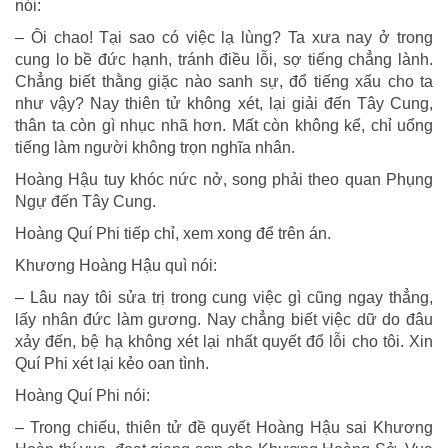
nói:
– Ôi chao! Tại sao có việc lạ lùng? Ta xưa nay ở trong
cung lo bề đức hạnh, tránh điều lỗi, sợ tiếng chẳng lành.
Chẳng biết thằng giặc nào sanh sự, đổ tiếng xấu cho ta
như vậy? Nay thiên tử không xét, lại giải đến Tây Cung,
thân ta còn gì nhục nhã hơn. Mất còn không kể, chỉ uổng
tiếng làm người không trọn nghĩa nhân.
Hoàng Hậu tuy khóc nức nở, song phải theo quan Phụng
Ngự đến Tây Cung.
Hoàng Quí Phi tiếp chỉ, xem xong để trên án.
Khương Hoàng Hậu quì nói:
– Lâu nay tôi sửa trị trong cung việc gì cũng ngay thẳng,
lấy nhân đức làm gương. Nay chẳng biết việc dữ do đâu
xảy đến, bệ hạ không xét lại nhất quyết đổ lỗi cho tôi. Xin
Quí Phi xét lại kẻo oan tình.
Hoàng Quí Phi nói:
– Trong chiếu, thiên tử đề quyết Hoàng Hậu sai Khương