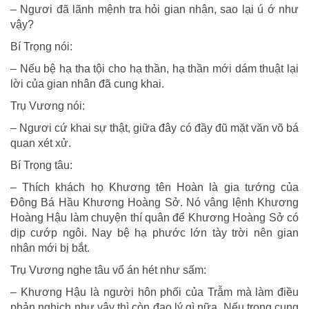
– Ngươi đã lãnh mệnh tra hỏi gian nhân, sao lại ú ớ như
vậy?
Bí Trọng nói:
– Nếu bệ hạ tha tội cho hạ thần, hạ thần mới dám thuật lại
lời của gian nhân đã cung khai.
Trụ Vương nói:
– Ngươi cứ khai sự thật, giữa đây có đầy đũ mặt văn võ bá
quan xét xử.
Bí Trọng tâu:
– Thích khách họ Khương tên Hoàn là gia tướng của
Ðông Bá Hầu Khương Hoàng Sở. Nó vâng lệnh Khương
Hoàng Hậu làm chuyện thí quân để Khương Hoàng Sở có
dịp cướp ngôi. Nay bệ hạ phước lớn tày trời nên gian
nhân mới bị bắt.
Trụ Vương nghe tâu vổ án hét như sấm:
– Khương Hậu là người hôn phối của Trẫm mà làm điều
phản nghịch như vậy thì còn đạo lý gì nữa. Nếu trong cung