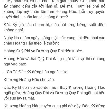
– Mỹ nhân cứ ca hát cho Trẫm giải khuây. Con khốn nạn
ấy chẳng đếm xỉa tới làm gì. Ðể mai Trẫm sẽ phế nó
xuống, lập mỹ nhân lên làm Hoàng Hậu. Trẫm uy quyền
tuyệt đỉnh, muốn làm gì chẳng được?
Ðắc Kỷ giả cách hoan hỉ, múa hát tưng bừng, suốt đêm
không nghỉ.
Ngày kia nhằm ngày mồng một, các cung phi đều phải vào
chầu Hoàng Hậu theo lệ thường.
Hoàng Quý Phi và Dương Quý Phi đến trước.
Hoàng Hậu và hai Quý Phi đang ngồi tâm sự thì có cung
nga vào báo:
– Có Tô Ðắc Kỷ đứng hầu ngoài cửa.
Khương Hoàng Hậu cho vào.
Ðắc Kỷ khép nép vào đến nơi, thấy Khương Hoàng Hậu
ngồi giữa, Hoàng Quý Phi và Dương Quý Phi ngồi hai bên
vội sụp lạy ra mắt.
Khương Hoàng Hậu truyền cung phi đỡ dậy, Ðắc Kỷ đứng