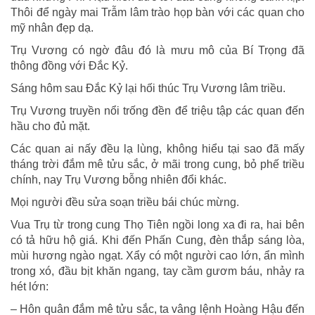
Thôi để ngày mai Trẫm lâm trào họp bàn với các quan cho
mỹ nhân đẹp dạ.
Trụ Vương có ngờ đâu đó là mưu mô của Bí Trọng đã
thông đồng với Ðắc Kỷ.
Sáng hôm sau Ðắc Kỷ lại hối thúc Trụ Vương lâm triều.
Trụ Vương truyền nổi trống đền để triệu tập các quan đến
hầu cho đủ mặt.
Các quan ai nấy đều lạ lùng, không hiểu tại sao đã mấy
tháng trời đắm mê tửu sắc, ở mãi trong cung, bỏ phế triều
chính, nay Trụ Vương bỗng nhiên đổi khác.
Mọi người đều sửa soạn triều bái chúc mừng.
Vua Trụ từ trong cung Thọ Tiên ngồi long xa đi ra, hai bên
có tả hữu hộ giá. Khi đến Phấn Cung, đèn thắp sáng lòa,
mùi hương ngào ngạt. Xẩy có một người cao lớn, ẩn mình
trong xó, đầu bịt khăn ngang, tay cầm gươm báu, nhảy ra
hét lớn:
– Hôn quân đắm mê tửu sắc, ta vâng lệnh Hoàng Hậu đến