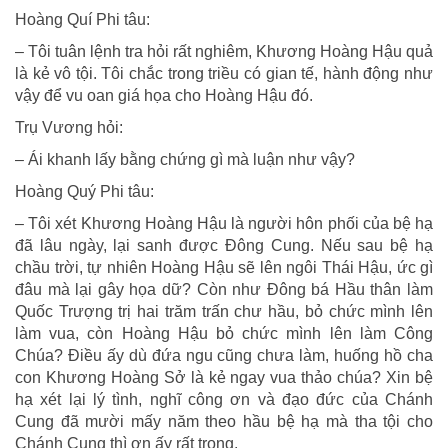
Hoàng Quí Phi tâu:
– Tôi tuân lệnh tra hỏi rất nghiêm, Khương Hoàng Hậu quả
là kẻ vô tội. Tôi chắc trong triều có gian tế, hành động như
vậy để vu oan giá họa cho Hoàng Hậu đó.
Trụ Vương hỏi:
– Ái khanh lấy bằng chứng gì mà luận như vậy?
Hoàng Quý Phi tâu:
– Tôi xét Khương Hoàng Hậu là người hôn phối của bệ hạ
đã lâu ngày, lại sanh được Ðông Cung. Nếu sau bệ hạ
chầu trời, tự nhiên Hoàng Hậu sẽ lên ngôi Thái Hậu, ức gì
đâu mà lại gây họa dữ? Còn như Ðông bá Hầu thân làm
Quốc Trượng trị hai trăm trấn chư hầu, bỏ chức mình lên
làm vua, còn Hoàng Hậu bỏ chức mình lên làm Công
Chúa? Ðiều ấy dù đứa ngu cũng chưa làm, huống hồ cha
con Khương Hoàng Sở là kẻ ngay vua thảo chúa? Xin bệ
hạ xét lại lý tình, nghĩ công ơn và đạo đức của Chánh
Cung đã mười mấy năm theo hầu bệ hạ mà tha tội cho
Chánh Cung thì ơn ấy rất trọng.