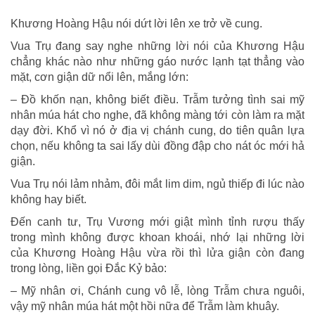
Khương Hoàng Hậu nói dứt lời lên xe trở về cung.
Vua Trụ đang say nghe những lời nói của Khương Hậu
chẳng khác nào như những gáo nước lạnh tạt thẳng vào
mặt, cơn giận dữ nổi lên, mắng lớn:
– Ðồ khốn nạn, không biết điều. Trẫm tưởng tình sai mỹ
nhân múa hát cho nghe, đã không màng tới còn làm ra mặt
dạy đời. Khổ vì nó ở địa vị chánh cung, do tiên quân lựa
chọn, nếu không ta sai lấy dùi đồng đập cho nát óc mới hả
giận.
Vua Trụ nói lảm nhảm, đôi mắt lim dim, ngủ thiếp đi lúc nào
không hay biết.
Ðến canh tư, Trụ Vương mới giật mình tỉnh rượu thấy
trong mình không được khoan khoái, nhớ lại những lời
của Khương Hoàng Hậu vừa rồi thì lửa giận còn đang
trong lòng, liền gọi Ðắc Kỷ bảo:
– Mỹ nhân ơi, Chánh cung vô lễ, lòng Trẫm chưa nguôi,
vậy mỹ nhân múa hát một hồi nữa để Trẫm làm khuây.