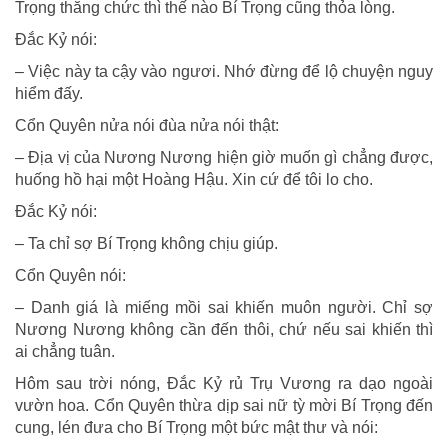
Trọng thăng chức thì thế nào Bí Trọng cũng thỏa lòng.
Ðắc Kỷ nói:
– Việc này ta cậy vào ngươi. Nhớ đừng để lộ chuyện nguy
hiểm đấy.
Cổn Quyên nửa nói đùa nửa nói thật:
– Ðịa vị của Nương Nương hiện giờ muốn gì chẳng được,
huống hồ hại một Hoàng Hậu. Xin cứ để tôi lo cho.
Ðắc Kỷ nói:
– Ta chỉ sợ Bí Trọng không chịu giúp.
Cổn Quyên nói:
– Danh giá là miếng mồi sai khiến muôn người. Chỉ sợ
Nương Nương không cần đến thôi, chứ nếu sai khiến thì
ai chẳng tuân.
Hôm sau trời nóng, Ðắc Kỷ rủ Trụ Vương ra dạo ngoài
vườn hoa. Cổn Quyên thừa dịp sai nữ tỳ mời Bí Trọng đến
cung, lén đưa cho Bí Trọng một bức mật thư và nói: