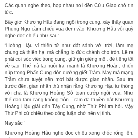
Các quan nghe theo, họp nhau nơi đền Cửu Giao chờ tin
tức.
Bây giờ Khương Hậu đang ngồi trong cung, xẩy thấy quan
Phụng Ngự cầm chiếu vua đem vào. Khương Hậu vội quỳ
nghe đọc chiếu như sau:
“Hoàng Hậu ví thiên tử như đất sánh với trời, làm mẹ
chung cả thiên hạ, mà chẳng lo đức chánh cho tròn. Lẽ ra
phải coi sóc việc trong cung, giữ gìn giềng mối, để tiếng tốt
về sau. Thế mà lại nuôi trai mạnh là Khương Hoàn, khiến
núp trong Phấn Cung đón đường giết Trẫm. May mà mạng
Trẫm chưa tuyệt nên mới bắt được gian nhân. Sau tra
trước đền, gian nhân thú nhận rằng Khương Hậu tư thông
với cha là Khương Hoàng Sở toan cướp ngôi vua. Như
thế đạo tam cang không tròn. Trẫm đã truyền bắt Khương
Hoàng Hậu giải đến Tây Cung, nhờ Thứ Phi tra hỏi. Vậy
Thứ Phi cứ chiếu theo công luận chớ nên vị tình.
Nay sắc ”
Khương Hoàng Hậu nghe đọc chiếu xong khóc rống lên,