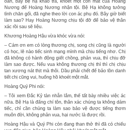
oán, bày bệ hạ khảo tra, khoét một con mắt của Hoàng
Nương để Hoàng Nương nhận tội. Bệ Hạ không tưởng
tình chăn gối, đã nghe theo lời con ác phụ đó. Bây giờ biết
làm sao? Hay Hoàng Nương chịu tội đỡ để bảo vệ thân
xác rồi sau sẽ liệu.
Khương Hoàng Hậu vừa khóc vừa nói:
– Cám ơn em có lòng thương chị, song chị cũng là người
có học, lẽ nào tiếc sinh mạng mình mà chịu tiếng nhơ. Chị
đã không có hành động giết chồng, phản vua, thì chịu đỡ
làm sao được. Nếu vua không thương chị thì thì chị chịu
tan xương nát thịt mà thôi. Dầu phải chết để bảo tồn danh
tiết chị cũng vui, huống hồ khoét một mắt.
Hoàng Quý Phi nói:
– Tôi xem Ðắc Kỷ tàn nhẫn lắm, thế tất bày nhiều việc ác
nữa. Bệ Hạ là đấng chí tôn, thân xác chúng ta không dám
tiếc, chỉ cần chúng ta làm sao bảo vệ được tiếng thơm
muôn đời, không phản vua, hại nước là được rồi.
Hoàng Hậu và Quý Phi còn đang than thở thì đã có chiếu