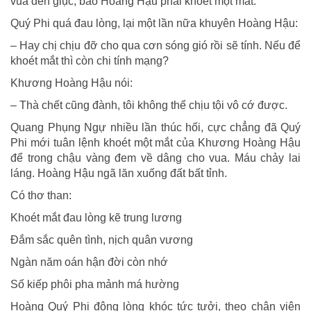
vua đến giục, bảo Hoàng Hậu phải khoét một mắt.
Quý Phi quá đau lòng, lại một lần nữa khuyên Hoàng Hậu:
– Hay chị chịu đỡ cho qua cơn sóng gió rồi sẽ tính. Nếu để
khoét mắt thì còn chi tính mạng?
Khương Hoàng Hậu nói:
– Thà chết cũng đành, tôi không thể chịu tội vô cớ được.
Quang Phụng Ngự nhiều lần thúc hối, cực chẳng đã Quý
Phi mới tuân lệnh khoét một mắt của Khương Hoàng Hậu
để trong chậu vàng đem về dâng cho vua. Máu chảy lai
láng. Hoàng Hậu ngã lăn xuống đất bất tỉnh.
Có thơ than:
Khoét mắt đau lòng kẽ trung lương
Ðắm sắc quên tình, nịch quân vương
Ngàn năm oán hận đời còn nhớ
Số kiếp phôi pha mảnh má hường
Hoàng Quý Phi động lòng khóc tức tưởi, theo chân viên