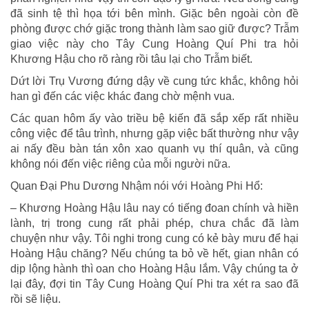
đã sinh tệ thì họa tới bên mình. Giặc bên ngoài còn đề
phòng được chớ giặc trong thành làm sao giữ được? Trẫm
giao việc này cho Tây Cung Hoàng Quí Phi tra hỏi
Khương Hậu cho rõ ràng rồi tâu lại cho Trẫm biết.
Dứt lời Trụ Vương đứng dậy về cung tức khắc, không hỏi
han gì đến các việc khác đang chờ mệnh vua.
Các quan hôm ấy vào triều bệ kiến đã sắp xếp rất nhiều
công việc để tâu trình, nhưng gặp việc bất thường như vậy
ai nấy đều bàn tán xôn xao quanh vụ thí quân, và cũng
không nói đến việc riêng của mỗi người nữa.
Quan Ðại Phu Dương Nhậm nói với Hoàng Phi Hổ:
– Khương Hoàng Hậu lâu nay có tiếng đoan chính và hiền
lành, trị trong cung rất phải phép, chưa chắc đã làm
chuyện như vậy. Tôi nghi trong cung có kẻ bày mưu để hại
Hoàng Hậu chăng? Nếu chúng ta bỏ về hết, gian nhân có
dịp lộng hành thì oan cho Hoàng Hậu lắm. Vậy chúng ta ở
lại đây, đợi tin Tây Cung Hoàng Quí Phi tra xét ra sao đã
rồi sẽ liệu.