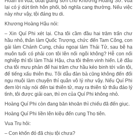
Hoàn thí vua, đoạt giang sơn cho Khương Hoàng Sở. Vua
lại có ý dứt tình hôn phối, bỏ nghĩa cang thường. Nếu việc
này như vậy, tội đáng tru di.
Khương Hoàng Hậu nói:
– Xin Quí Phi xét lại. Cha tôi cầm đầu hai trăm trấn chư
hầu nhỏ, thân làm Quốc Trượng, chức đến Tam Công, con
gái làm Chánh Cung, cháu ngoại làm Thái Tử, sau bệ hạ
muôn tuổi có phải con tôi lên nối ngôi không? Hễ con nối
nghiệp thì tôi làm Thái Hậu, cha tôi thêm vinh hiển. Lẽ đâu
cha tôi mưu phản để hai trăm chư hầu kéo binh tới vấn tội,
để tiếng xấu thiên thu. Tôi dẫu đàn bà cũng không đến đổi
ngu muội làm chuyện thí quân vô lý như vậy. Nếu Quí Phi
đem lời này nói đến tai thiên tử, may ra thiên tử thấu đáo lý
tình, tôi được giải oan, thì ơn của Quí Phi không nhỏ.
Hoàng Quí Phi còn đang băn khoăn thì chiếu đã đến giục.
Hoàng Quí Phi liền lên kiệu đến cung Thọ tiên.
Vua Trụ hỏi:
– Con khốn đó đã chịu tội chưa?