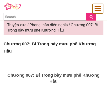
SEARCH
Search
FOR:
Truyện xưa
/
Phong thần diễn nghĩa
/
Chương 007: Bí
Trọng bày mưu phế Khượng Hậu
OÀNG GIA
Chương
Chương 007: Bí Trọng bày mưu phế Khượng
007:
Hậu
Bí
Trọng
bày
mưu
phế
Chương 007: Bí Trọng bày mưu phế Khượng
Khượng
Hậu
Hậu