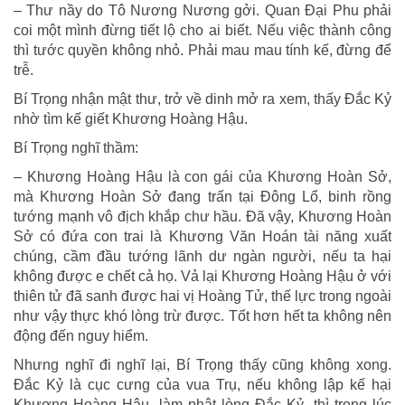
– Thư nầy do Tô Nương Nương gởi. Quan Ðại Phu phải
coi một mình đừng tiết lộ cho ai biết. Nếu việc thành công
thì tước quyền không nhỏ. Phải mau mau tính kế, đừng để
trễ.
Bí Trọng nhận mật thư, trở về dinh mở ra xem, thấy Ðắc Kỷ
nhờ tìm kế giết Khương Hoàng Hậu.
Bí Trọng nghĩ thầm:
– Khương Hoàng Hậu là con gái của Khương Hoàn Sở,
mà Khương Hoàn Sở đang trấn tại Ðông Lổ, binh rồng
tướng mạnh vô địch khắp chư hầu. Ðã vậy, Khương Hoàn
Sở có đứa con trai là Khương Văn Hoán tài năng xuất
chúng, cầm đầu tướng lãnh dư ngàn người, nếu ta hại
không được e chết cả họ. Vả lại Khương Hoàng Hậu ở với
thiên tử đã sanh được hai vị Hoàng Tử, thế lực trong ngoài
như vậy thực khó lòng trừ được. Tốt hơn hết ta không nên
động đến nguy hiểm.
Nhưng nghĩ đi nghĩ lại, Bí Trọng thấy cũng không xong.
Ðắc Kỷ là cục cưng của vua Trụ, nếu không lập kế hại
Khương Hoàng Hậu, làm phật lòng Ðắc Kỷ, thì trong lúc