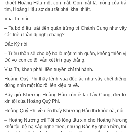
khoét Hoàng Hậu một con mắt. Con mắt là mộng của trái
tim, Hoàng Hậu sợ đau tất phải khai thiệt.
Vua Trụ nói:
– Ta bỏ điều luật tiên quân trừng trị Chánh Cung như vậy,
các triều thần dị nghị chăng?
Ðắc Kỷ nói:
– Triều thần sẽ cho bệ hạ là một minh quân, không thiên vị.
Dù vợ con có tội vẫn xét trị ngay thẳng.
Vua Trụ khen phải, liền truyền chỉ thi hành.
Hoàng Quý Phi thấy lệnh vua độc ác như vậy chết điếng,
đứng nhìn một lúc rồi lên kiệu ra về.
Bấy giờ Khương Hoàng Hậu còn ở tại Tây Cung, đợi lời
xin tội của Hoàng Quý Phi.
Hoàng Quý Phi về đến thấy Khương Hậu thì khóc oà, nói:
– Hoàng Nương ơi! Tôi có lòng tâu xin cho Hoàng Nương
khỏi tội, bệ hạ sắp nghe theo, nhưng Ðắc Kỹ ghen hờn, thù