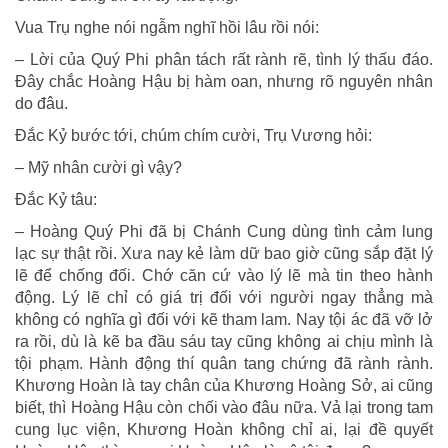
Vua Trụ nghe nói ngẫm nghĩ hồi lâu rồi nói:
– Lời của Quý Phi phân tách rất rành rẽ, tình lý thấu đáo.
Ðây chắc Hoàng Hậu bị hàm oan, nhưng rõ nguyên nhân
do đâu.
Ðắc Kỷ bước tới, chúm chím cười, Trụ Vương hỏi:
– Mỹ nhân cười gì vậy?
Ðắc Kỷ tâu:
– Hoàng Quý Phi đã bị Chánh Cung dùng tình cảm lung
lạc sự thật rồi. Xưa nay kẻ làm dữ bao giờ cũng sắp đặt lý
lẽ để chống đối. Chớ căn cứ vào lý lẽ mà tin theo hành
động. Lý lẽ chỉ có giá trị đối với người ngay thẳng mà
không có nghĩa gì đối với kẽ tham lam. Nay tội ác đã vỡ lở
ra rồi, dù là kẽ ba đầu sáu tay cũng không ai chịu mình là
tội phạm. Hành động thí quân tang chứng đã rành rành.
Khương Hoàn là tay chân của Khương Hoàng Sở, ai cũng
biết, thì Hoàng Hậu còn chối vào đâu nữa. Vả lại trong tam
cung lục viện, Khương Hoàn không chỉ ai, lại đề quyết