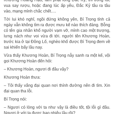
vua say rượu, hoặc đang lúc ấp yêu, Ðắc Kỷ tâu ra tâu
vào, mạng mình chắc chết….
Tới lui khó nghĩ, ngồi đứng không yên, Bí Trọng tính cả
ngày vẫn không tìm ra được mưu kế nào thích đáng. Bỗng
có tên gia nhân khổ người vạm vỡ, mình cao một trượng,
lưng nách như voi vừa đi tới. người tên Khương Hoàn,
trước kia ở tại Ðông Lổ, nghèo khổ được Bí Trọng đem về
sai khiến bấy lâu nay.
Vừa thấy Khương Hoàn, Bí Trọng nẫy sanh ra một kế, vội
gọi Khương Hoàn đến hỏi:
– Khương Hoàn, ngươi đi đâu vậy?
Khương Hoàn thưa:
– Tôi thấy vắng đại quan nơi thính đường nên đi tìm. Xin
đại quan tha lỗi.
Bí Trọng nói:
– Ngươi có lòng với ta như vậy là điều tốt, tội lỗi gì đâu.
Ngươi ở với ta được bao nhiêu lâu rồi?