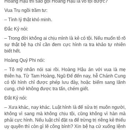
Hoàng Hậu thì sao gọi Hoàng Hậu là vô tội được?
Vua Trụ ngồi trầm tư:
– Tình lý thật khó minh.
Ðắc Kỷ nói:
– Trong đời không ai chịu mình là kẻ có tội. Nếu muốn tỏ rõ
sự thật bệ hạ chỉ cần đem cực hình ra tra khảo tự nhiên
biết hết.
Hoàng Quý Phi nói:
– Tô mỹ nhân nói sai rồi. Hoàng Hậu án với vua là mẹ
thiên hạ. Từ Tam Hoàng, Ngũ Ðế đến nay, hễ Chánh Cung
có tội hình chỉ được phép lưu đày, hoặc biếm sang lãnh
cung, chớ không được tra tấn, chém giết.
Ðắt Kỷ nói:
– Xưa khác, nay khác. Luật hình là để sửa trị muôn người,
không vì sang mà không chịu tội, cũng không vì hàn mà
phải cực hình. Nếu luật chỉ đặt ra để trừng trị riêng kẻ thiếu
uy quyền thì còn gì lẽ công bình? Xin bệ hạ cứ xuống lệnh