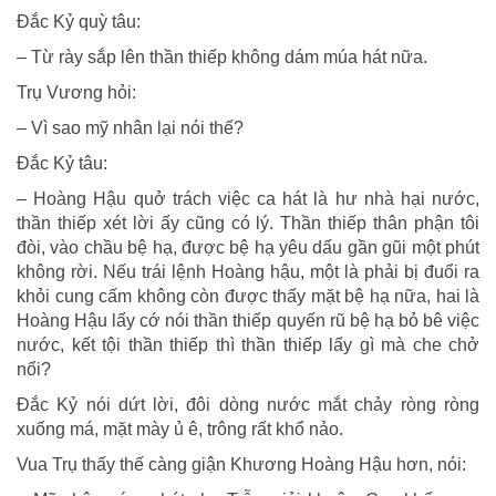
Ðắc Kỷ quỳ tâu:
– Từ rày sắp lên thần thiếp không dám múa hát nữa.
Trụ Vương hỏi:
– Vì sao mỹ nhân lại nói thế?
Ðắc Kỷ tâu:
– Hoàng Hậu quở trách việc ca hát là hư nhà hại nước,
thần thiếp xét lời ấy cũng có lý. Thần thiếp thân phận tôi
đòi, vào chầu bệ hạ, được bệ hạ yêu dấu gần gũi một phút
không rời. Nếu trái lệnh Hoàng hậu, một là phải bị đuổi ra
khỏi cung cấm không còn được thấy mặt bệ hạ nữa, hai là
Hoàng Hậu lấy cớ nói thần thiếp quyến rũ bệ hạ bỏ bê việc
nước, kết tội thần thiếp thì thần thiếp lấy gì mà che chở
nổi?
Ðắc Kỷ nói dứt lời, đôi dòng nước mắt chảy ròng ròng
xuống má, mặt mày ủ ê, trông rất khổ nảo.
Vua Trụ thấy thế càng giận Khương Hoàng Hậu hơn, nói: