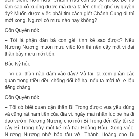
làm sao xô xuống được mà đưa ta lên chiếc ghế uy quyền
ấy? Muốn được việc phải tìm cách giết Chánh Cung đi thì
mới xong. Ngươi có mưu nào hay không?
Cổn Quyên nói:
– Tôi là phận đàn bà con gái, tính kế sao được? Nếu
Nương Nương muốn mưu việc lớn thì nên cậy một vị đại
thần bày mưu mới tiện.
Ðắc Kỷ hỏi:
– Vị đại thần nào dám vào đây? Vả lại, ta xem phần các
quan trong triều đều chống đối bệ hạ, nếu ta mời tới e lậu
tiếng chăng.
Cổn Quyên nói:
– Tôi có biết quan cận thần Bí Trọng được vua yêu dùng
và cũng rất ham tiền của địa vị. ngày mai nhân lúc bệ hạ đi
dạo vườn, Nương Nương cho mời Bí Trọng đến đây tôi sẽ
cậy Bí Trọng bày một kế mà hại Hoàng Hậu. Xong việc,
Nương Nương nhớ bảo tâu với Thánh Hoàng cho Bí