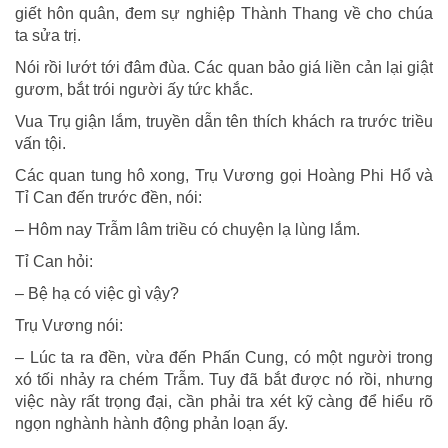
giết hôn quân, đem sự nghiệp Thành Thang về cho chúa
ta sửa trị.
Nói rồi lướt tới đâm đùa. Các quan bảo giá liền cản lại giật
gươm, bắt trói người ấy tức khắc.
Vua Trụ giận lắm, truyền dẫn tên thích khách ra trước triều
vấn tội.
Các quan tung hô xong, Trụ Vương gọi Hoàng Phi Hổ và
Tỉ Can đến trước đền, nói:
– Hôm nay Trẫm lâm triều có chuyện lạ lùng lắm.
Tỉ Can hỏi:
– Bệ hạ có việc gì vậy?
Trụ Vương nói:
– Lúc ta ra đền, vừa đến Phấn Cung, có một người trong
xó tối nhảy ra chém Trẫm. Tuy đã bắt được nó rồi, nhưng
việc này rất trọng đại, cần phải tra xét kỹ càng để hiểu rõ
ngọn nghành hành động phản loạn ấy.