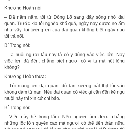
Khương Hoàn nói:
– Ðã năm năm, tôi từ Ðông Lổ sang đây sống nhờ đại
quan. Trước kia tôi nghèo khổ quá, ngày nay được no ấm
như vầy, tôi tưởng ơn của đại quan không biết ngày nào
tôi trả nổi.
Bí Trọng nói:
– Ta nuôi ngươi lâu nay là có ý dùng vào việc lớn. Nay
việc lớn đã đến, chẳng biết ngươi có vì ta mà hết lòng
không?
Khương Hoàn thưa:
– Tôi mang ơn đại quan, dù tan xương nát thịt tôi vẫn
không dám từ nan. Nếu đại quan có việc gì cần đến kẻ ngu
muội này thì xin cứ chỉ bảo.
Bí Trọng nói:
– Việc này hệ trọng lắm. Nếu ngươi làm được chẳng
những lộc lớn quyền cao mà ngươi có thể tiến thân nữa.