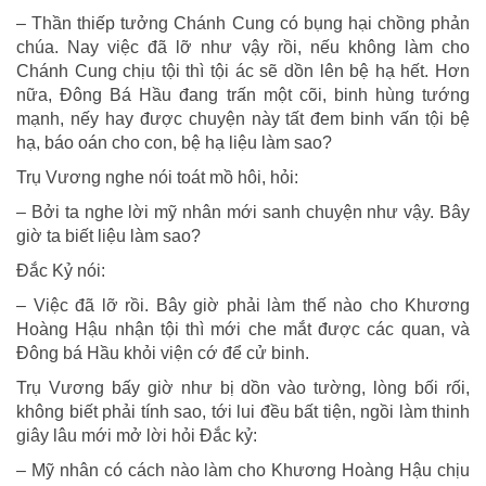
– Thần thiếp tưởng Chánh Cung có bụng hại chồng phản
chúa. Nay việc đã lỡ như vậy rồi, nếu không làm cho
Chánh Cung chịu tội thì tội ác sẽ dồn lên bệ hạ hết. Hơn
nữa, Ðông Bá Hầu đang trấn một cõi, binh hùng tướng
mạnh, nếy hay được chuyện này tất đem binh vấn tội bệ
hạ, báo oán cho con, bệ hạ liệu làm sao?
Trụ Vương nghe nói toát mồ hôi, hỏi:
– Bởi ta nghe lời mỹ nhân mới sanh chuyện như vậy. Bây
giờ ta biết liệu làm sao?
Ðắc Kỷ nói:
– Việc đã lỡ rồi. Bây giờ phải làm thế nào cho Khương
Hoàng Hậu nhận tội thì mới che mắt được các quan, và
Ðông bá Hầu khỏi viện cớ để cử binh.
Trụ Vương bấy giờ như bị dồn vào tường, lòng bối rối,
không biết phải tính sao, tới lui đều bất tiện, ngồi làm thinh
giây lâu mới mở lời hỏi Ðắc kỷ:
– Mỹ nhân có cách nào làm cho Khương Hoàng Hậu chịu