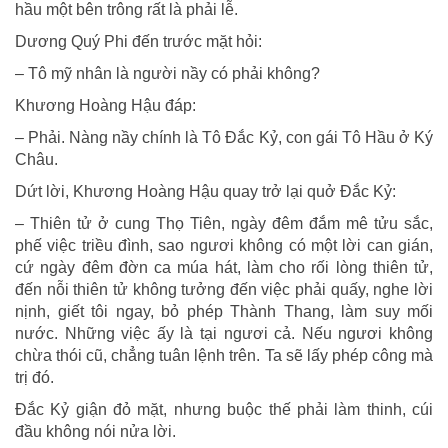
hầu một bên trông rất là phải lễ.
Dương Quý Phi đến trước mặt hỏi:
– Tô mỹ nhân là người nầy có phải không?
Khương Hoàng Hậu đáp:
– Phải. Nàng nầy chính là Tô Ðắc Kỷ, con gái Tô Hầu ở Ký
Châu.
Dứt lời, Khương Hoàng Hậu quay trở lại quở Ðắc Kỷ:
– Thiên tử ở cung Thọ Tiên, ngày đêm đắm mê tửu sắc,
phế việc triều đình, sao ngươi không có một lời can gián,
cứ ngày đêm đờn ca múa hát, làm cho rối lòng thiên tử,
đến nỗi thiên tử không tưởng đến việc phải quấy, nghe lời
nịnh, giết tôi ngay, bỏ phép Thành Thang, làm suy mối
nước. Những việc ấy là tại ngươi cả. Nếu ngươi không
chừa thói cũ, chẳng tuân lệnh trên. Ta sẽ lấy phép công mà
trị đó.
Ðắc Kỷ giận đỏ mặt, nhưng buộc thế phải làm thinh, cúi
đầu không nói nửa lời.