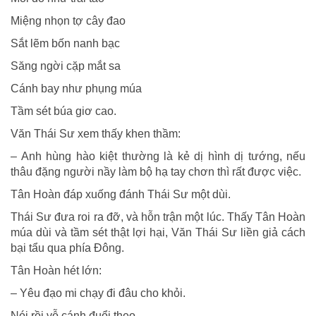
Miệng nhọn tợ cây đao
Sắt lẽm bốn nanh bạc
Săng ngời cặp mắt sa
Cánh bay như phụng múa
Tầm sét búa giơ cao.
Văn Thái Sư xem thấy khen thầm:
– Anh hùng hào kiệt thường là kẻ dị hình dị tướng, nếu
thâu đặng người nầy làm bộ hạ tay chơn thì rất được việc.
Tân Hoàn đáp xuống đánh Thái Sư một dùi.
Thái Sư đưa roi ra đỡ, và hỗn trận một lúc. Thấy Tân Hoàn
múa dùi và tầm sét thật lợi hại, Văn Thái Sư liền giả cách
bại tẩu qua phía Ðông.
Tân Hoàn hét lớn:
– Yêu đạo mi chạy đi đâu cho khỏi.
Nói rồi vỗ cánh đuổi theo.