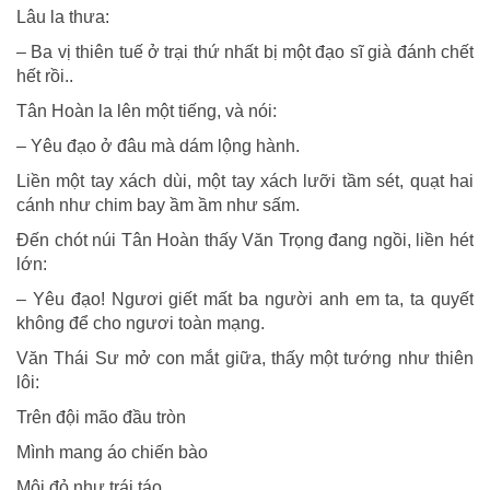
Lâu la thưa:
– Ba vị thiên tuế ở trại thứ nhất bị một đạo sĩ già đánh chết
hết rồi..
Tân Hoàn la lên một tiếng, và nói:
– Yêu đạo ở đâu mà dám lộng hành.
Liền một tay xách dùi, một tay xách lưỡi tầm sét, quạt hai
cánh như chim bay ầm ầm như sấm.
Ðến chót núi Tân Hoàn thấy Văn Trọng đang ngồi, liền hét
lớn:
– Yêu đạo! Ngươi giết mất ba người anh em ta, ta quyết
không để cho ngươi toàn mạng.
Văn Thái Sư mở con mắt giữa, thấy một tướng như thiên
lôi:
Trên đội mão đầu tròn
Mình mang áo chiến bào
Môi đỏ như trái táo