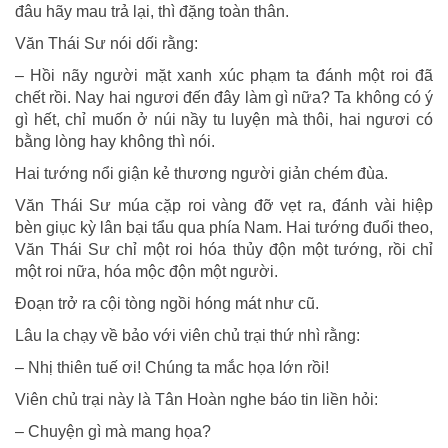
đâu hãy mau trả lại, thì đặng toàn thân.
Văn Thái Sư nói dối rằng:
– Hồi nãy người mặt xanh xúc phạm ta đánh một roi đã
chết rồi. Nay hai ngươi đến đây làm gì nữa? Ta không có ý
gì hết, chỉ muốn ở núi nầy tu luyện mà thôi, hai ngươi có
bằng lòng hay không thì nói.
Hai tướng nổi giận kẻ thương người giản chém đùa.
Văn Thái Sư múa cặp roi vàng đỡ vẹt ra, đánh vài hiệp
bèn giục kỳ lân bại tẩu qua phía Nam. Hai tướng đuổi theo,
Văn Thái Sư chỉ một roi hóa thủy độn một tướng, rồi chỉ
một roi nữa, hóa mộc độn một người.
Ðoạn trở ra cội tòng ngồi hóng mát như cũ.
Lâu la chạy về bảo với viên chủ trại thứ nhì rằng:
– Nhị thiên tuế ơi! Chúng ta mắc họa lớn rồi!
Viên chủ trại này là Tân Hoàn nghe báo tin liền hỏi:
– Chuyện gì mà mang họa?