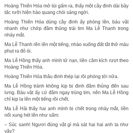
Hoàng Thiên Hóa mở túi gấm ra, thấy một cây đinh dài bảy
tấc rưỡi hiện hào quang chói sáng ngời.
Hoàng Thiên Hóa dùng cây đinh ấy phóng lên, báu vật
nhanh như chớp đâm thủng trái tim Ma Lễ Thanh trong
nháy mắt.
Ma Lễ Thanh rên lên một tiếng, nhào xuống đất tắt thở máu
phụt ra đỏ ói.
Ma Lễ Hồng thấy anh mình tử nạn, liền cầm kích rượt theo
Hoàng Thiên Hóa.
Hoàng Thiên Hóa thâu đinh thép lại rồi phóng tới nữa.
Ma Lễ Hồng tránh không kịp bị đinh đâm thủng đến sau
lưng. Báu vật ấy cứ đâm ngay trúng tim, nên Ma Lễ Hồng
chỉ kịp la lên một tiếng rồi chết.
Ma Lễ Hải thấy hai anh mình bị chết trong nháy mắt, liền
nổi xung hét lên như sấm:
– Súc sanh! Ngươi đùng vật gì mà sát hại hai anh ta như
vậy?