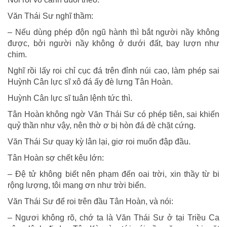
Văn Thái Sư nghĩ thầm:
– Nếu dùng phép độn ngũ hành thì bắt người nầy không
được, bởi người nầy không ở dưới đất, bay lượn như
chim.
Nghĩ rồi lấy roi chỉ cục đá trên đỉnh núi cao, làm phép sai
Huỳnh Cân lực sĩ xô đá ấy đè lưng Tân Hoàn.
Huỳnh Cân lực sĩ tuân lệnh tức thì.
Tân Hoàn không ngờ Văn Thái Sư có phép tiên, sai khiến
quỷ thần như vậy, nên thờ ơ bị hòn đá đè chặt cứng.
Văn Thái Sư quay kỳ lân lại, giơ roi muốn đập đầu.
Tân Hoàn sợ chết kêu lớn:
– Ðệ tử không biết nên phạm đến oai trời, xin thầy từ bi
rộng lượng, tôi mang ơn như trời biển.
Văn Thái Sư để roi trên đầu Tân Hoàn, và nói:
– Ngươi không rõ, chớ ta là Văn Thái Sư ở tại Triều Ca