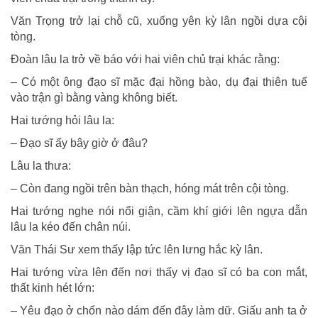
Văn Trọng trở lại chỗ cũ, xuống yên kỳ lân ngồi dựa cội
tòng.
Ðoàn lâu la trở về báo với hai viên chủ trại khác rằng:
– Có một ông đạo sĩ mặc đại hồng bào, dụ đại thiên tuế
vào trận gì bằng vàng không biết.
Hai tướng hỏi lâu la:
– Ðạo sĩ ấy bây giờ ở đâu?
Lâu la thưa:
– Còn đang ngồi trên bàn thạch, hóng mát trên cội tòng.
Hai tướng nghe nói nổi giận, cầm khí giới lên ngựa dẫn
lâu la kéo đến chân núi.
Văn Thái Sư xem thấy lập tức lên lưng hắc kỳ lân.
Hai tướng vừa lên đến nơi thấy vị đạo sĩ có ba con mắt,
thất kinh hét lớn:
– Yêu đạo ở chốn nào dám đến đây làm dữ. Giấu anh ta ở