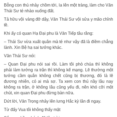
Bỗng con thú nhảy chồm tới, la lên một tràng, làm cho Văn
Thái Sư té nhào xuống đất.
Tả hữu vội vàng đỡ dậy, Văn Thái Sư vội sửa y mão chỉnh
tề.
Khi ấy có quan Hạ Ðại phu là Văn Tiếp tâu rằng:
– Thái Sư vừa xuất quân mà té như vậy đã là điềm chẳng
lành. Xin Bệ hạ sai tướng khác.
Văn Thái Sư nói:
– Quan Ðại phu nói sai rồi. Làm tôi phò chúa thì không
phải làm tướng ra trận thì không kể mạng. Lẽ thường một
tướng cầm quân không chết cũng bị thương, đó là lẽ
đương nhiên, có ai mà sợ. Ta xem con thú nầy lâu nay
không ra trận, ở không lâu cũng yếu đi, nên khó cỡi một
chút, xin quan Ðại phu đừng bàn nữa.
Dứt lời, Văn Trọng nhảy lên lưng Hắc kỳ lân đi ngay.
Từ đấy Vua tôi không thấy mặt