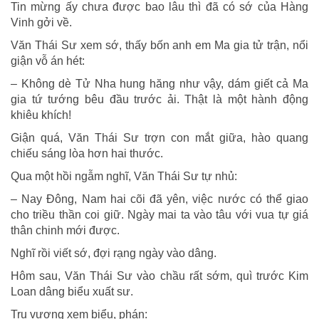
Tin mừng ấy chưa được bao lâu thì đã có sớ của Hàng
Vinh gởi về.
Văn Thái Sư xem sớ, thấy bốn anh em Ma gia tử trận, nổi
giận vỗ án hét:
– Không dè Tử Nha hung hăng như vậy, dám giết cả Ma
gia tứ tướng bêu đầu trước ải. Thật là một hành động
khiêu khích!
Giận quá, Văn Thái Sư trợn con mắt giữa, hào quang
chiếu sáng lòa hơn hai thước.
Qua một hồi ngẫm nghĩ, Văn Thái Sư tự nhủ:
– Nay Ðông, Nam hai cõi đã yên, việc nước có thể giao
cho triều thần coi giữ. Ngày mai ta vào tâu với vua tự giá
thân chinh mới được.
Nghĩ rồi viết sớ, đợi rạng ngày vào dâng.
Hôm sau, Văn Thái Sư vào chầu rất sớm, quì trước Kim
Loan dâng biểu xuất sư.
Trụ vương xem biểu, phán: