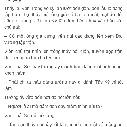
Thấy lạ, Văn Trọng vỗ kỳ lân lướt đến gần, bọn lâu la đang
tập trận chợt thấy một ông già có ba con mắt, mặt áo đỏ,
cầm roi vàng, cỡi con Kỳ lân đen, liền chạy vào báo với
chủ trại:
– Có một ông già đứng trên núi cao đang lén xem Ðại
vương lập trận.
Viên chủ trại nhìn lên trông thấy nổi giận, truyền dẹp trận
đồ, cỡi ngựa bôn ba lên núi.
Văn Thái Sư thấy tướng ấy mạnh bạo đáng mặt anh hùng,
khen thầm:
– Phải chi ta thâu đặng tướng nay đi đánh Tây Kỳ thì tốt
lắm.
Tướng ấy vừa đến nơi đã hét lớn hỏi:
– Ngươi là ai mà dám đến đây thám thính núi ta?
Văn Thái Sư nói trớ rằng:
– Bần đạo thấy núi nầy tốt lắm, muốn tìm một cái động an