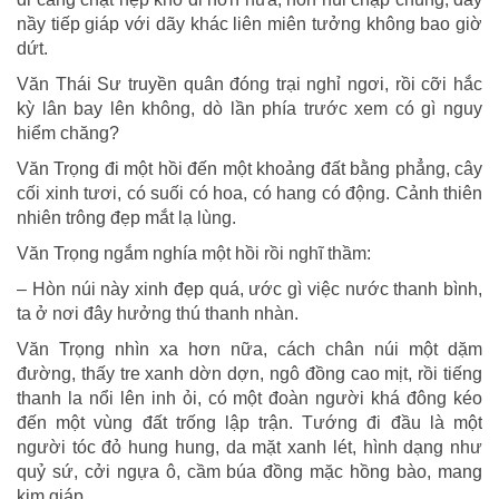
nầy tiếp giáp với dãy khác liên miên tưởng không bao giờ
dứt.
Văn Thái Sư truyền quân đóng trại nghỉ ngơi, rồi cỡi hắc
kỳ lân bay lên không, dò lần phía trước xem có gì nguy
hiểm chăng?
Văn Trọng đi một hồi đến một khoảng đất bằng phẳng, cây
cối xinh tươi, có suối có hoa, có hang có động. Cảnh thiên
nhiên trông đẹp mắt lạ lùng.
Văn Trọng ngắm nghía một hồi rồi nghĩ thầm:
– Hòn núi này xinh đẹp quá, ước gì việc nước thanh bình,
ta ở nơi đây hưởng thú thanh nhàn.
Văn Trọng nhìn xa hơn nữa, cách chân núi một dặm
đường, thấy tre xanh dờn dợn, ngô đồng cao mịt, rồi tiếng
thanh la nổi lên inh ỏi, có một đoàn người khá đông kéo
đến một vùng đất trống lập trận. Tướng đi đầu là một
người tóc đỏ hung hung, da mặt xanh lét, hình dạng như
quỷ sứ, cởi ngựa ô, cầm búa đồng mặc hồng bào, mang
kim giáp.