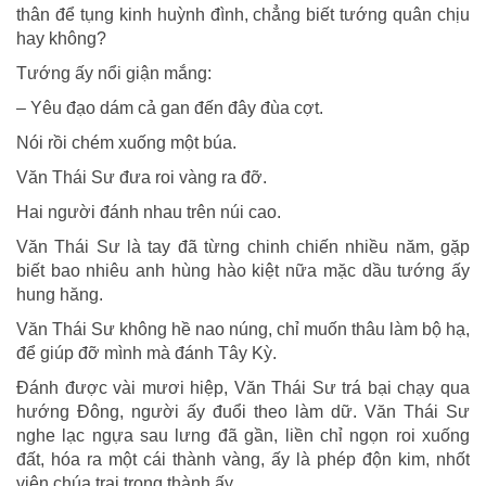
thân để tụng kinh huỳnh đình, chẳng biết tướng quân chịu
hay không?
Tướng ấy nổi giận mắng:
– Yêu đạo dám cả gan đến đây đùa cợt.
Nói rồi chém xuống một búa.
Văn Thái Sư đưa roi vàng ra đỡ.
Hai người đánh nhau trên núi cao.
Văn Thái Sư là tay đã từng chinh chiến nhiều năm, gặp
biết bao nhiêu anh hùng hào kiệt nữa mặc dầu tướng ấy
hung hăng.
Văn Thái Sư không hề nao núng, chỉ muốn thâu làm bộ hạ,
để giúp đỡ mình mà đánh Tây Kỳ.
Ðánh được vài mươi hiệp, Văn Thái Sư trá bại chạy qua
hướng Ðông, người ấy đuổi theo làm dữ. Văn Thái Sư
nghe lạc ngựa sau lưng đã gần, liền chỉ ngọn roi xuống
đất, hóa ra một cái thành vàng, ấy là phép độn kim, nhốt
viên chúa trại trong thành ấy.