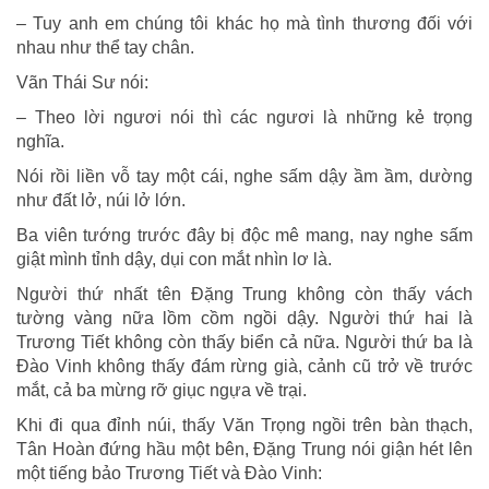
– Tuy anh em chúng tôi khác họ mà tình thương đối với
nhau như thể tay chân.
Vãn Thái Sư nói:
– Theo lời ngươi nói thì các ngươi là những kẻ trọng
nghĩa.
Nói rồi liền vỗ tay một cái, nghe sấm dậy ầm ầm, dường
như đất lở, núi lở lớn.
Ba viên tướng trước đây bị độc mê mang, nay nghe sấm
giật mình tỉnh dậy, dụi con mắt nhìn lơ là.
Người thứ nhất tên Ðặng Trung không còn thấy vách
tường vàng nữa lồm cồm ngồi dậy. Người thứ hai là
Trương Tiết không còn thấy biển cả nữa. Người thứ ba là
Ðào Vinh không thấy đám rừng già, cảnh cũ trở về trước
mắt, cả ba mừng rỡ giục ngựa về trại.
Khi đi qua đỉnh núi, thấy Văn Trọng ngồi trên bàn thạch,
Tân Hoàn đứng hầu một bên, Ðặng Trung nói giận hét lên
một tiếng bảo Trương Tiết và Ðào Vinh: