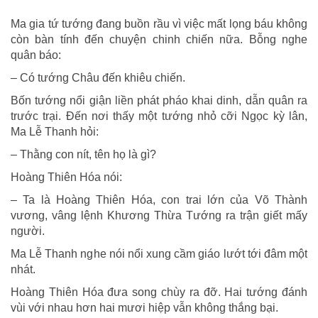
Ma gia tứ tướng đang buồn rầu vì việc mất lọng báu không
còn bàn tính đến chuyện chinh chiến nữa. Bỗng nghe
quân báo:
– Có tướng Châu đến khiêu chiến.
Bốn tướng nổi giận liền phát pháo khai dinh, dẫn quân ra
trước trại. Ðến nơi thấy một tướng nhỏ cỡi Ngọc kỳ lân,
Ma Lễ Thanh hỏi:
– Thằng con nít, tên họ là gì?
Hoàng Thiên Hóa nói:
– Ta là Hoàng Thiên Hóa, con trai lớn của Võ Thành
vương, vâng lệnh Khương Thừa Tướng ra trận giết mấy
người.
Ma Lễ Thanh nghe nói nổi xung cầm giáo lướt tới đâm một
nhát.
Hoàng Thiên Hóa đưa song chùy ra đỡ. Hai tướng đánh
vùi với nhau hơn hai mươi hiệp vẫn không thắng bại.