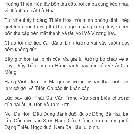
Hoàng Thiên Hóa lấy bốn thủ cấp, rồi cả ba cùng kéo nhau
về thành ra mắt Tử Nha.
Tử Nha thấy Hoàng Thiên Hóa một mình phóng đinh thép
giết luôn bốn tướng thì khen ngợi chẳng cùng, truyền bêu
bốn thủ cấp trên mặt thành và tâu với Võ Vương hay.
Chúa tôi mở tiệc đải đằng, binh tướng vui vầy suốt ngày
đêm không dứt.
Bấy giờ bọn tàn binh của Ma gia tứ tướng bỏ chạy về ải
Tụy Thủy, bảo tin cho Hàng Vinh hay, rồi kéo về ải Giai
Mộng.
Hàng Vinh được tin Ma gia tứ tướng tử trận thất kinh, vội
làm sớ gởi về Triền Ca báo tin khẩn cấp.
Lúc bấy giờ, Thái Sư Văn Trọng vừa xem biểu chương
của hai ải Du Hồn và Tam Sơn.
Nơi Du Hồn, Ðậu Dung đánh đuổi được Ðông Bá Hầu bại
tẩu. Còn nơi Tam Sơn, Ðặng Cửu Công nhờ có con gọi là
Ðặng Thiều Ngọc đuổi Nam Bá Hầu lui binh.