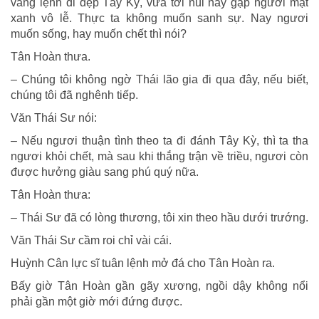
vâng lệnh đi dẹp Tây Kỳ, vừa tới núi nầy gặp người mặt
xanh vô lễ. Thực ta không muốn sanh sự. Nay ngươi
muốn sống, hay muốn chết thì nói?
Tân Hoàn thưa.
– Chúng tôi không ngờ Thái lão gia đi qua đây, nếu biết,
chúng tôi đã nghênh tiếp.
Văn Thái Sư nói:
– Nếu ngươi thuận tình theo ta đi đánh Tây Kỳ, thì ta tha
ngươi khỏi chết, mà sau khi thắng trận về triều, ngươi còn
được hưởng giàu sang phú quý nữa.
Tân Hoàn thưa:
– Thái Sư đã có lòng thương, tôi xin theo hầu dưới trướng.
Văn Thái Sư cầm roi chỉ vài cái.
Huỳnh Cân lực sĩ tuân lệnh mở đá cho Tân Hoàn ra.
Bấy giờ Tân Hoàn gần gãy xương, ngồi dậy không nổi
phải gần một giờ mới đứng được.