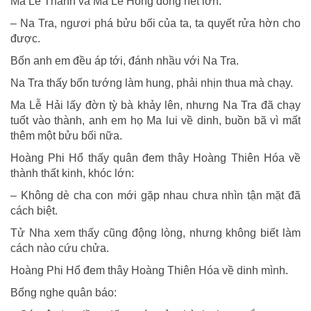
Ma Lễ Thanh và Ma Lễ Hồng đồng hét lớn:
– Na Tra, ngươi phá bửu bối của ta, ta quyết rửa hờn cho
được.
Bốn anh em đều áp tới, đánh nhầu với Na Tra.
Na Tra thấy bốn tướng làm hung, phải nhịn thua mà chạy.
Ma Lễ Hải lấy đờn tỳ bà khảy lên, nhưng Na Tra đã chạy
tuốt vào thành, anh em họ Ma lui về dinh, buồn bã vì mất
thêm một bửu bối nữa.
Hoàng Phi Hổ thấy quân đem thây Hoàng Thiên Hóa về
thành thất kinh, khóc lớn:
– Không dè cha con mới gặp nhau chưa nhìn tận mặt đã
cách biệt.
Tử Nha xem thấy cũng động lòng, nhưng không biết làm
cách nào cứu chửa.
Hoàng Phi Hổ đem thây Hoàng Thiên Hóa về dinh mình.
Bổng nghe quân báo: