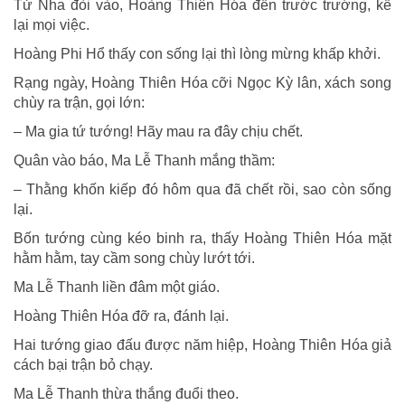
Tử Nha đòi vào, Hoàng Thiên Hóa đến trước trướng, kể
lại mọi việc.
Hoàng Phi Hổ thấy con sống lại thì lòng mừng khấp khởi.
Rạng ngày, Hoàng Thiên Hóa cỡi Ngọc Kỳ lân, xách song
chùy ra trận, gọi lớn:
– Ma gia tứ tướng! Hãy mau ra đây chịu chết.
Quân vào báo, Ma Lễ Thanh mắng thầm:
– Thằng khốn kiếp đó hôm qua đã chết rồi, sao còn sống
lại.
Bốn tướng cùng kéo binh ra, thấy Hoàng Thiên Hóa mặt
hằm hằm, tay cầm song chùy lướt tới.
Ma Lễ Thanh liền đâm một giáo.
Hoàng Thiên Hóa đỡ ra, đánh lại.
Hai tướng giao đấu được năm hiệp, Hoàng Thiên Hóa giả
cách bại trận bỏ chạy.
Ma Lễ Thanh thừa thắng đuổi theo.