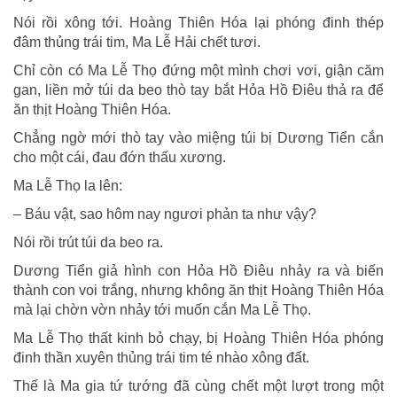
Nói rồi xông tới. Hoàng Thiên Hóa lại phóng đinh thép
đâm thủng trái tim, Ma Lễ Hải chết tươi.
Chỉ còn có Ma Lễ Thọ đứng một mình chơi vơi, giận căm
gan, liền mở túi da beo thò tay bắt Hỏa Hồ Ðiêu thả ra để
ăn thịt Hoàng Thiên Hóa.
Chẳng ngờ mới thò tay vào miệng túi bị Dương Tiển cắn
cho một cái, đau đớn thấu xương.
Ma Lễ Thọ la lên:
– Báu vật, sao hôm nay ngươi phản ta như vậy?
Nói rồi trút túi da beo ra.
Dương Tiển giả hình con Hỏa Hồ Ðiêu nhảy ra và biến
thành con voi trắng, nhưng không ăn thịt Hoàng Thiên Hóa
mà lại chờn vờn nhảy tới muốn cắn Ma Lễ Thọ.
Ma Lễ Thọ thất kinh bỏ chạy, bị Hoàng Thiên Hóa phóng
đinh thần xuyên thủng trái tim té nhào xông đất.
Thế là Ma gia tứ tướng đã cùng chết một lượt trong một