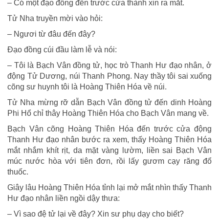
– Có một đạo đồng đến trước cửa thành xin ra mắt.
Tử Nha truyền mời vào hỏi:
– Ngươi từ đâu đến đây?
Ðạo đồng cúi đầu làm lễ và nói:
– Tôi là Bạch Vân đồng tử, học trò Thanh Hư đạo nhân, ở
động Tử Dương, núi Thanh Phong. Nay thầy tôi sai xuống
cõng sư huynh tôi là Hoàng Thiên Hóa về núi.
Tử Nha mừng rỡ dẫn Bạch Vân đồng tử đến dinh Hoàng
Phi Hổ chỉ thây Hoàng Thiên Hóa cho Bạch Vân mang về.
Bạch Vân cõng Hoàng Thiên Hóa đến trước cửa động
Thanh Hư đạo nhân bước ra xem, thấy Hoàng Thiên Hóa
mắt nhắm khít rịt, da mặt vàng lườm, liền sai Bạch Vân
múc nước hòa với tiên đơn, rồi lấy gươm cạy răng đổ
thuốc.
Giây lâu Hoàng Thiên Hóa tỉnh lại mở mắt nhìn thấy Thanh
Hư đạo nhân liền ngồi dậy thưa:
– Vì sao đệ tử lại về đây? Xin sư phụ dạy cho biết?