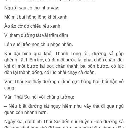
Người sau có thơ như vầy:
Mù mịt bụi hồng lộng khói xanh
Ào ào cờ đỏ chiếu rêu xanh
Vì tham đường tắt vài trăm dặm
Lên suối trèo non chịu nhọc nhằn.
Khi đại binh qua khỏi Thanh Long rồi, đường sá gập
ghềnh, rất hiểm trở, cứ đi một bước lại phát chồn chân, đôi
khi đi một bước lại trợt chân thành ba bốn bước, có lúc
đồn lại thành đống, có lúc phải chạy cả đoàn.
Văn Thái Sư thấy đường đi khổ cực bằng hai, hối hận vô
cùng.
Văn Thái Sư nói với chúng tướng:
– Nếu biết đường tắt nguy hiểm như vầy thà đi qua ngũ
quan còn nhanh hơn.
Ngày kia, đại binh Thái Sư đến núi Huỳnh Hoa đường sá
đi càng chật hẹp khó đi hơn nữa; non núi chập chùng, dãy