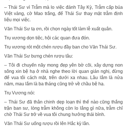
– Thái Sư vì Trẫm mà lo việc đánh Tây Kỳ, Trẫm cấp búa
Việt vàng, cờ Mao trắng, để Thái Sư thay mặt trẫm định
liệu mọi việc.
Văn Thái Sư tạ ơn, rồi chọn ngày tốt làm lễ xuất quân.
Trụ vương dọn tiệc, hội các quan đưa đón.
Trụ vương rót một chén rượu đầy ban cho Văn Thái Sư.
Văn Thái Sư bưng chén rượu tâu:
– Tôi đi chuyến nãy mong đẹp yên bờ cõi, xây dựng non
sông xin bệ hạ ở nhà nghe theo lời quan gián nghị, đừng
để vua tôi cách mặt, trên dưới xa nhau. Lâu lắm là nửa
năm, mau lắm là ba tháng cũng trở về chầu bệ hạ.
Trụ Vương nói:
– Thái Sư đã thân chinh dẹp loạn thì thế nào cũng thắng
trận ban sư, lòng trẫm không còn lo lắng gì nữa, trẫm chỉ
chờ Thái Sư trở về vua tôi chung hưởng thái bình.
Văn Thái Sư uống rượu rồi lên Hắc kỳ lân.