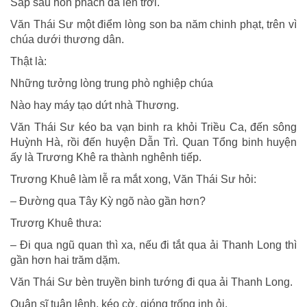
Sắp sau hồn phách đã lên trời.
Văn Thái Sư một điểm lòng son ba năm chinh phạt, trên vì
chúa dưới thương dân.
Thật là:
Những tưởng lòng trung phò nghiệp chúa
Nào hay máy tạo dứt nhà Thương.
Văn Thái Sư kéo ba vạn binh ra khỏi Triều Ca, đến sông
Huỳnh Hà, rồi đến huyện Dẫn Trì. Quan Tổng binh huyện
ấy là Trương Khê ra thành nghênh tiếp.
Trương Khuê làm lễ ra mắt xong, Văn Thái Sư hỏi:
– Ðường qua Tây Kỳ ngõ nào gần hơn?
Trươrg Khuê thưa:
– Ði qua ngũ quan thì xa, nếu đi tắt qua ải Thanh Long thì
gần hơn hai trăm dặm.
Văn Thái Sư bèn truyền binh tướng đi qua ải Thanh Long.
Quân sĩ tuân lệnh, kéo cờ, gióng trống inh ỏi.