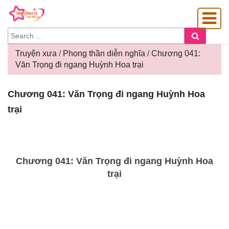
SEARCH
Search
FOR:
Truyện xưa
/
Phong thần diễn nghĩa
/
Chương 041:
Văn Trọng đi ngang Huỳnh Hoa trại
OÀNG GIA
Chương
Chương 041: Văn Trọng đi ngang Huỳnh Hoa
041:
trại
Văn
Trọng
đi
ngang
Huỳnh
Chương 041: Văn Trọng đi ngang Huỳnh Hoa
Hoa
trại
trại