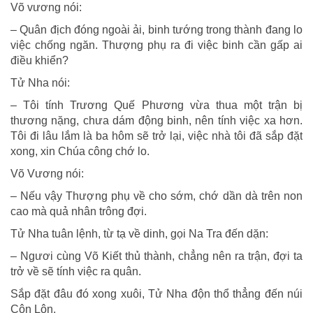
Võ vương nói:
– Quân địch đóng ngoài ải, binh tướng trong thành đang lo
việc chống ngăn. Thượng phụ ra đi việc binh cần gấp ai
điều khiển?
Tử Nha nói:
– Tôi tính Trương Quế Phương vừa thua một trận bị
thương nặng, chưa dám động binh, nên tính việc xa hơn.
Tôi đi lâu lắm là ba hôm sẽ trở lại, việc nhà tôi đã sắp đặt
xong, xin Chúa công chớ lo.
Võ Vương nói:
– Nếu vậy Thượng phụ về cho sớm, chớ dần dà trên non
cao mà quả nhân trông đợi.
Tử Nha tuân lệnh, từ tạ về dinh, gọi Na Tra đến dặn:
– Ngươi cùng Võ Kiết thủ thành, chẳng nên ra trận, đợi ta
trở về sẽ tính việc ra quân.
Sắp đặt đâu đó xong xuôi, Tử Nha độn thổ thẳng đến núi
Côn Lôn.