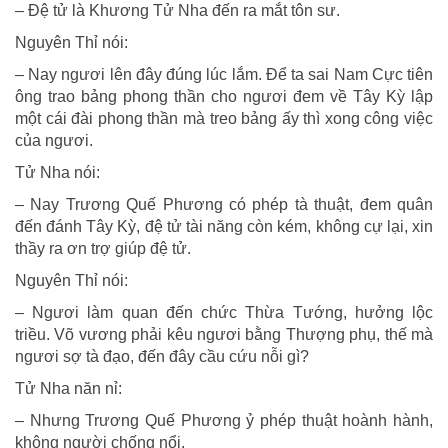
– Ðệ tử là Khương Tử Nha đến ra mắt tôn sư.
Nguyên Thỉ nói:
– Nay ngươi lên đây đúng lúc lắm. Ðể ta sai Nam Cực tiên
ông trao bảng phong thần cho ngươi đem về Tây Kỳ lập
một cái đài phong thần mà treo bảng ấy thì xong công việc
của ngươi.
Tử Nha nói:
– Nay Trương Quế Phương có phép tà thuật, đem quân
đến đánh Tây Kỳ, đệ tử tài năng còn kém, không cự lại, xin
thầy ra ơn trợ giúp đệ tử.
Nguyên Thỉ nói:
– Ngươi làm quan đến chức Thừa Tướng, hưởng lộc
triều. Võ vương phải kêu ngươi bằng Thượng phụ, thế mà
ngươi sợ tà đạo, đến đây cầu cứu nỗi gì?
Tử Nha năn nỉ:
– Nhưng Trương Quế Phương ỷ phép thuật hoành hành,
không người chống nổi.