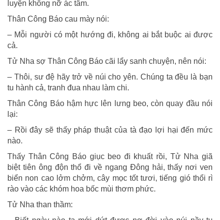
luyện không nỡ ác tâm.
Thân Công Báo cau mày nói:
– Mỗi người có một hướng đi, không ai bắt buộc ai được
cả.
Tử Nha sợ Thân Công Báo cãi lẩy sanh chuyện, nên nói:
– Thôi, sư đệ hãy trở về núi cho yên. Chúng ta đều là bạn
tu hành cả, tranh đua nhau làm chi.
Thân Công Báo hậm hực lên lưng beo, còn quay đầu nói
lại:
– Rồi đây sẽ thấy pháp thuật của tà đạo lợi hại đến mức
nào.
Thấy Thân Công Báo giục beo đi khuất rồi, Tử Nha giã
biệt tiên ông độn thổ đi về ngang Ðông hải, thấy nơi ven
biển non cao lởm chởm, cây mọc tốt tươi, tiếng gió thổi rì
rào vào các khóm hoa bốc mùi thơm phức.
Tử Nha than thầm: