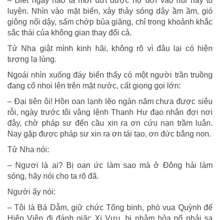
– Biết ngày nào ta mới dứt được nợ đời vào núi nầy tu
luyện. Nhìn vào mặt biển, xảy thảy sóng dậy ầm ầm, gió
giông nổi dậy, sấm chớp bủa giăng, chỉ trong khoảnh khắc
sắc thái của không gian thay đổi cả.
Tử Nha giật mình kinh hãi, không rõ vì đâu lại có hiện
tượng lạ lùng.
Ngoái nhìn xuống đáy biển thấy có một người trần truồng
đang cố nhoi lên trên mặt nước, cất giọng gọi lớn:
– Ðại tiên ôi! Hồn oan lạnh lẽo ngàn năm chưa được siêu
rỗi, ngày trước tôi vâng lệnh Thanh Hư đạo nhân đợi nơi
đây, chờ pháp sư đến cầu xin ra ơn cứu nạn trầm luân.
Nay gặp được pháp sư xin ra ơn tái tạo, ơn đức bằng non.
Tử Nha nói:
– Ngươi là ai? Bị oan ức làm sao mà ở Ðông hải làm
sóng, hãy nói cho ta rõ đã.
Người ấy nói:
– Tôi là Bá Dẫm, giữ chức Tổng binh, phò vua Quỳnh đế
Hiên Viên đi đánh giặc Xi Vưu, bị nhâm hỏa nổ phải sa