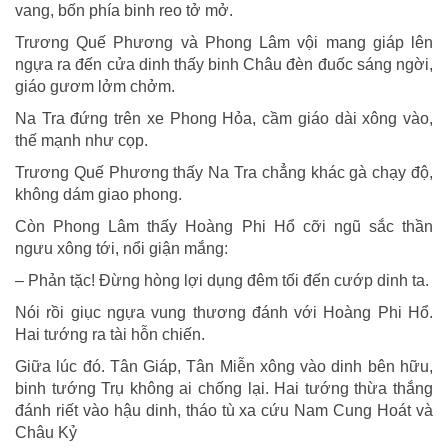
vang, bốn phía binh reo tở mở.
Trương Quế Phương và Phong Lâm vội mang giáp lên
ngựa ra đến cửa dinh thấy binh Châu đèn đuốc sáng ngời,
giáo gươm lởm chởm.
Na Tra đứng trên xe Phong Hỏa, cầm giáo dài xông vào,
thế mạnh như cọp.
Trương Quế Phương thấy Na Tra chẳng khác gà chạy độ,
không dám giao phong.
Còn Phong Lâm thấy Hoàng Phi Hổ cỡi ngũ sắc thần
ngưu xông tới, nổi giận mắng:
– Phản tặc! Ðừng hòng lợi dụng đêm tối đến cướp dinh ta.
Nói rồi giục ngựa vung thương đánh với Hoàng Phi Hổ.
Hai tướng ra tài hỗn chiến.
Giữa lúc đó. Tân Giáp, Tân Miễn xông vào dinh bên hữu,
binh tướng Trụ không ai chống lại. Hai tướng thừa thắng
đánh riết vào hậu dinh, tháo tù xa cứu Nam Cung Hoát và
Châu Kỷ