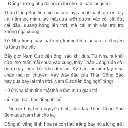
– Ðấng trượng phụ đã nói ra thì nhớ, lẽ nào lại quên.
Thân Công Báo liền mở hồ bao lấy ra một thanh gươm, tay
trái nắm tóc mình, tay mặt cứa lưỡi gươm vào cổ, cắt đứt
cái đầu, quăng bỗng lên trời, mà cái mình vẫn trơ trơ
không ngã xuống.
Tử Nha trông thấy thất kinh, không hiểu tại sao có chuyện
lạ lùng như vậy.
Bấy giờ Nam Cực tiên ông, sau khi đưa Tử Nha ra khỏi
cửa, thơ thẩn mải chưa vào cung, thấy Thân Công Báo cởi
beo chạy theo Tử Nha đến núi Kỳ Lân lại múa tay múa
chân mà nói chuyện. Xảy thấy đầu của Thân Công Báo
bay qua bay lại trên trời. Nam Cực tiên ông nghĩ rằng:
– Tử Nha tánh tình thật thà e lầm mưu gian trá.
Liền gọi Bạc hạc đồng tử nói:
– Ngươi hãy hiện nguyên hình, tha đầu Thân Công Báo
đem qua Nam hải cho ta.
Ðồng tử vâng lệnh hóa ra con hạc trắng bay nửa lừng trời