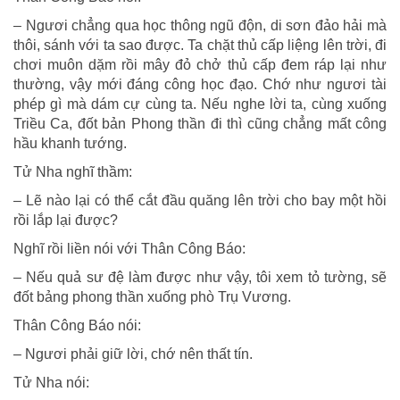
– Ngươi chẳng qua học thông ngũ độn, di sơn đảo hải mà
thôi, sánh với ta sao được. Ta chặt thủ cấp liệng lên trời, đi
chơi muôn dặm rồi mây đỏ chở thủ cấp đem ráp lại như
thường, vậy mới đáng công học đạo. Chớ như ngươi tài
phép gì mà dám cự cùng ta. Nếu nghe lời ta, cùng xuống
Triều Ca, đốt bản Phong thần đi thì cũng chẳng mất công
hầu khanh tướng.
Tử Nha nghĩ thầm:
– Lẽ nào lại có thể cắt đầu quăng lên trời cho bay một hồi
rồi lắp lại được?
Nghĩ rồi liền nói với Thân Công Báo:
– Nếu quả sư đệ làm được như vậy, tôi xem tỏ tường, sẽ
đốt bảng phong thần xuống phò Trụ Vương.
Thân Công Báo nói:
– Ngươi phải giữ lời, chớ nên thất tín.
Tử Nha nói: