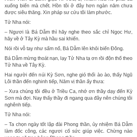
xuống biển mà chết. Hồn tôi ở đây hơn ngàn năm chưa
được siêu thăng. Xin pháp sư cứu tôi làm phước.
Tử Nha nói:
– Ngươi là Bá Dẫm thì hãy nghe theo sắc chỉ Ngọc Hư,
hãy về ở Tây Kỳ mà hầu sai khiến.
Nói rồi vỗ tay như sấm nổ, Bá Dẫm lên khỏi biển Ðông.
Bá Dẫm mừng thoát nạn, lạy Tử Nha tạ ơn rồi độn thổ theo
Tử Nha về Tây Kỳ.
Hai người đến núi Kỳ Sơn, nghe gió thổi ào ào, thấy Ngũ
Lôi thần đến nghinh tiếp, Năm vị thần ấy thưa:
– Xưa chúng tôi đều ở Triều Ca, nhớ ơn thầy dạy đến Kỳ
Sơn mà đợi. Nay thấy thầy đi ngang qua đây nên chúng tôi
nghênh tiếp.
Tử Nha nói:
– Ta chọn ngày tốt lập đài Phong thần, ủy nhiệm Bá Dẫm
làm đốc công, các ngươi cố sức giúp việc. Chừng nào