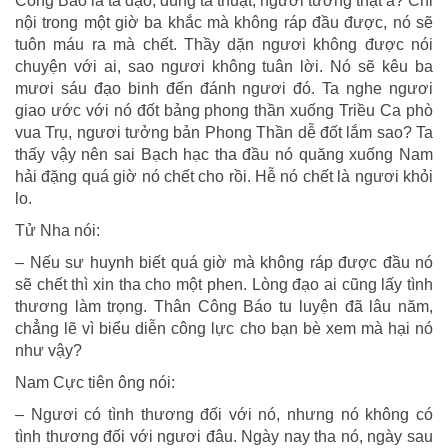
Công Báo là tà đạo, dùng tà thuật, ngươi tưởng thật à? Chỉ
nội trong một giờ ba khắc mà không ráp đầu được, nó sẽ
tuôn máu ra mà chết. Thầy dặn ngươi không được nói
chuyện với ai, sao ngươi không tuân lời. Nó sẽ kêu ba
mươi sáu đạo binh đến đánh ngươi đó. Ta nghe ngươi
giao ước với nó đốt bảng phong thần xuống Triều Ca phò
vua Trụ, ngươi tưởng bản Phong Thần dễ đốt lắm sao? Ta
thấy vậy nên sai Bạch hạc tha đầu nó quăng xuống Nam
hải đặng quá giờ nó chết cho rồi. Hễ nó chết là ngươi khỏi
lo.
Tử Nha nói:
– Nếu sư huynh biết quá giờ mà không ráp được đầu nó
sẽ chết thì xin tha cho một phen. Lòng đạo ai cũng lấy tình
thương làm trọng. Thân Công Báo tu luyện đã lâu năm,
chẳng lẽ vì biểu diễn công lực cho bạn bè xem mà hại nó
như vậy?
Nam Cực tiên ông nói:
– Ngươi có tình thương đối với nó, nhưng nó không có
tình thương đối với ngươi đâu. Ngày nay tha nó, ngày sau