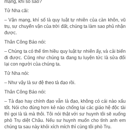
mạng, khí số sao?
Tử Nha cãi:
– Vận mạng, khí số là quy luật tự nhiên của càn khôn, vũ
trụ, sự chuyển vận của trời đất, chúng ta làm sao phủ nhận
được.
Thân Công Báo nói:
– Chúng ta có thể tìm hiều quy luật tự nhiên ấy, và cải biến
đi được. Cũng như chúng ta đang tu luyện tức là sửa đổi
lại con người của chúng ta.
Tử Nha nói:
– Như vậy là sư đệ theo tà đạo rồi.
Thân Công Báo nói:
– Tà đạo hay chính đạo vẫn là đạo, không có cái nào xấu
tốt. Nói cho đúng hơn kẻ nào chống lại các giáo hệ độc tài
thì gọi là tà mà thôi. Tôi nói thật với sư huynh tôi sẽ xuống
phò Trụ diệt Châu. Nếu sư huynh muốn cho tình anh em
chúng ta sau này khỏi xích mích thì cùng tôi phò Trụ.