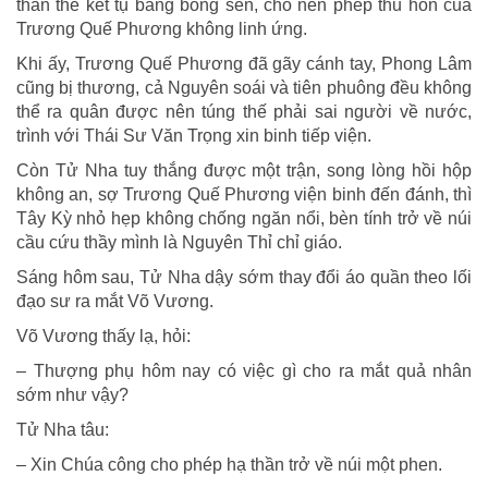
thân thể kết tụ bằng bông sen, cho nên phép thu hồn của
Trương Quế Phương không linh ứng.
Khi ấy, Trương Quế Phương đã gãy cánh tay, Phong Lâm
cũng bị thương, cả Nguyên soái và tiên phuông đều không
thể ra quân được nên túng thế phải sai người về nước,
trình với Thái Sư Văn Trọng xin binh tiếp viện.
Còn Tử Nha tuy thắng được một trận, song lòng hồi hộp
không an, sợ Trương Quế Phương viện binh đến đánh, thì
Tây Kỳ nhỏ hẹp không chống ngăn nổi, bèn tính trở về núi
cầu cứu thầy mình là Nguyên Thỉ chỉ giáo.
Sáng hôm sau, Tử Nha dậy sớm thay đổi áo quần theo lối
đạo sư ra mắt Võ Vương.
Võ Vương thấy lạ, hỏi:
– Thượng phụ hôm nay có việc gì cho ra mắt quả nhân
sớm như vậy?
Tử Nha tâu:
– Xin Chúa công cho phép hạ thần trở về núi một phen.