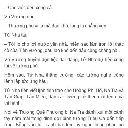
– Các việc đều xong cả.
Võ Vương nói:
– Thượng phụ vì ta mà đau khổ, lòng ta chẳng yên.
Tử Nha tâu:
– Tôi lo cho lợi nước yên nhà, miễn sao làm trọn lời thác
cô của Tiên vương, dầu lao khổ đến đâu cũng chẳng nài.
Võ Vương truyền dọn tiệc đãi đằng, Tử Nha dự tiệc xong
lui về tướng phủ.
Hôm sau, Tử Nha thăng trướng, các tướng nghe trống
lệnh lập tức ứng hầu.
Tử Nha liền viết lịnh tiễn trao cho Hoàng Phi Hổ, Na Tra và
Tân Giáp, Tân Miễn, dặn các tướng cứ theo mật lệnh mà
thi hành.
Nói về Trương Quế Phương bị Na Tra đánh xụi một cánh
tay nằm mãi trong dinh đợi binh tướng Triều Ca đến tiếp
ứng. Bỗng vào lúc canh ba đêm ấy nghe tiếng pháo nổ