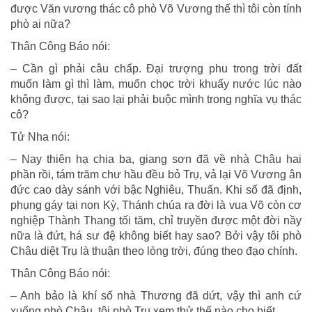
được Văn vương thác cô phò Võ Vương thế thì tôi còn tính
phò ai nữa?
Thân Công Báo nói:
– Cần gì phải câu chấp. Ðại trượng phu trong trời đất
muốn làm gì thì làm, muốn chọc trời khuấy nước lúc nào
không được, tại sao lại phải buộc mình trong nghĩa vụ thác
cô?
Tử Nha nói:
– Nay thiên hạ chia ba, giang sơn đã về nhà Châu hai
phần rồi, tám trăm chư hầu đều bỏ Trụ, vả lại Võ Vương ân
đức cao dày sánh với bậc Nghiêu, Thuấn. Khi số đã định,
phụng gáy tại non Kỳ, Thánh chúa ra đời là vua Võ còn cơ
nghiệp Thành Thang tối tăm, chỉ truyền được một đời nầy
nữa là đứt, há sư đệ không biết hay sao? Bởi vậy tôi phò
Châu diệt Trụ là thuận theo lòng trời, đúng theo đạo chính.
Thân Công Báo nói:
– Anh bảo là khí số nhà Thương đã dứt, vậy thì anh cứ
xuống phò Châu, tôi phò Trụ xem thử thế nào cho biết.