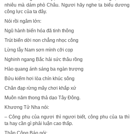
nhiêu mà dám phò Châu. Ngươi hãy nghe ta biểu dương
công lực của ta đây.
Nói rồi ngâm lớn:
Ngũ hành biến hóa đã tinh thông
Trút biển dời non chẳng nhọc công
Lừng lẫy Nam sơn mình cỡi cọp
Nghinh ngang Bắc hải sức thâu rồng
Hào quang ánh sáng ba ngàn trượng
Bửu kiếm hơi lòa chín khúc sông
Chân đạp rừng mây chơi khắp xứ
Muôn năm thong thả dạo Tây Ðông.
Khương Tử Nha nói:
– Công phu của ngươi thì ngươi biết, công phu của ta thì
ta hay cần gì phải luận cao thấp.
Thân Công Báo nói: