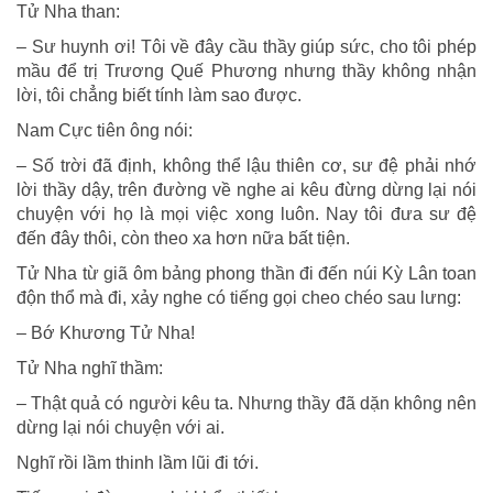
Tử Nha than:
– Sư huynh ơi! Tôi về đây cầu thầy giúp sức, cho tôi phép
mầu để trị Trương Quế Phương nhưng thầy không nhận
lời, tôi chẳng biết tính làm sao được.
Nam Cực tiên ông nói:
– Số trời đã định, không thể lậu thiên cơ, sư đệ phải nhớ
lời thầy dậy, trên đường về nghe ai kêu đừng dừng lại nói
chuyện với họ là mọi việc xong luôn. Nay tôi đưa sư đệ
đến đây thôi, còn theo xa hơn nữa bất tiện.
Tử Nha từ giã ôm bảng phong thần đi đến núi Kỳ Lân toan
độn thổ mà đi, xảy nghe có tiếng gọi cheo chéo sau lưng:
– Bớ Khương Tử Nha!
Tử Nha nghĩ thầm:
– Thật quả có người kêu ta. Nhưng thầy đã dặn không nên
dừng lại nói chuyện với ai.
Nghĩ rồi lầm thinh lầm lũi đi tới.