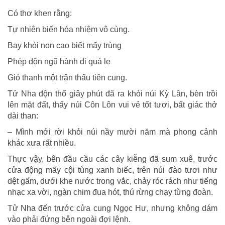
Có thơ khen rằng:
Tự nhiên biến hóa nhiệm vô cùng.
Bay khỏi non cao biết mấy trùng
Phép độn ngũ hành đi quá lẹ
Gió thanh một trận thấu tiên cung.
Tử Nha độn thổ giây phút đã ra khỏi núi Kỳ Lân, bèn trồi
lên mặt đất, thấy núi Côn Lôn vui vẻ tốt tươi, bất giác thở
dài than:
– Mình mới rời khỏi núi nầy mười năm mà phong cảnh
khác xưa rất nhiều.
Thực vậy, bên đầu cầu các cây kiễng đã sum xuê, trước
cửa động mấy cội tùng xanh biếc, trên núi đào tươi như
dệt gấm, dưới khe nước trong vắc, chảy róc rách như tiếng
nhạc xa vời, ngàn chim đua hót, thú rừng chạy từng đoàn.
Tử Nha đến trước cửa cung Ngọc Hư, nhưng không dám
vào phải đứng bên ngoài đợi lệnh.