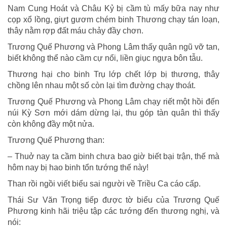
Nam Cung Hoát và Châu Kỷ bị cầm tù mấy bữa nay như
cọp xổ lồng, giựt gươm chém binh Thương chạy tán loạn,
thây nằm rợp đất máu chảy đầy chơn.
Trương Quế Phương và Phong Lâm thấy quân ngũ vỡ tan,
biết không thể nào cầm cự nổi, liền giục ngựa bôn tẫu.
Thương hại cho binh Trụ lớp chết lớp bị thương, thây
chồng lên nhau một số còn lại tìm đường chạy thoát.
Trương Quế Phương và Phong Lâm chạy riết một hồi đến
núi Kỳ Sơn mới dám dừng lại, thu góp tàn quân thì thấy
còn không đầy một nửa.
Trương Quế Phương than:
– Thuở nay ta cầm binh chưa bao giờ biết bại trận, thế mà
hôm nay bị hao binh tổn tướng thế này!
Than rồi ngồi viết biểu sai người về Triều Ca cáo cấp.
Thái Sư Văn Trọng tiếp được tờ biểu của Trương Quế
Phương kinh hãi triệu tập các tướng đến thương nghị, và
nói: