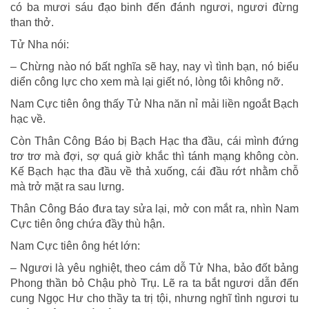
có ba mươi sáu đạo binh đến đánh ngươi, ngươi đừng
than thở.
Tử Nha nói:
– Chừng nào nó bất nghĩa sẽ hay, nay vì tình bạn, nó biểu
diển công lực cho xem mà lại giết nó, lòng tôi không nỡ.
Nam Cực tiên ông thấy Tử Nha năn nỉ mải liền ngoắt Bạch
hạc về.
Còn Thân Công Báo bị Bạch Hạc tha đầu, cái mình đứng
trơ trơ mà đợi, sợ quá giờ khắc thì tánh mạng không còn.
Kế Bạch hạc tha đầu về thả xuống, cái đầu rớt nhằm chỗ
mà trở mặt ra sau lưng.
Thân Công Báo đưa tay sửa lại, mở con mắt ra, nhìn Nam
Cực tiên ông chứa đầy thù hận.
Nam Cực tiên ông hét lớn:
– Ngươi là yêu nghiệt, theo cám dỗ Tử Nha, bảo đốt bảng
Phong thần bỏ Chậu phò Trụ. Lẽ ra ta bắt ngươi dẫn đến
cung Ngọc Hư cho thầy ta trị tội, nhưng nghĩ tình ngươi tu