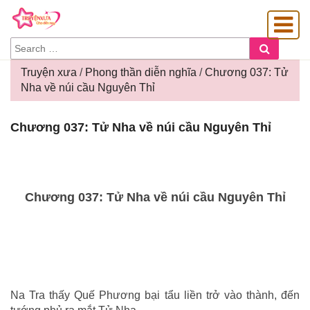
SEARCH
Search
FOR:
Truyện xưa
/
Phong thần diễn nghĩa
/
Chương 037: Tử
Nha về núi cầu Nguyên Thỉ
OÀNG GIA
Chương
Chương 037: Tử Nha về núi cầu Nguyên Thỉ
037:
Tử
Nha
về
núi
Chương 037: Tử Nha về núi cầu Nguyên Thỉ
cầu
Nguyên
Thỉ
Na Tra thấy Quế Phương bại tẩu liền trở vào thành, đến