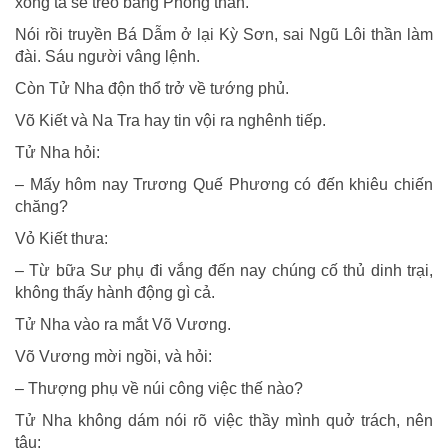
xong ta sẽ treo bảng Phong thần.
Nói rồi truyền Bá Dẫm ở lại Kỳ Sơn, sai Ngũ Lôi thần làm
đài. Sáu người vâng lệnh.
Còn Tử Nha độn thổ trở về tướng phủ.
Võ Kiết và Na Tra hay tin vội ra nghênh tiếp.
Tử Nha hỏi:
– Mấy hôm nay Trương Quế Phương có đến khiêu chiến
chăng?
Vỏ Kiết thưa:
– Từ bữa Sư phụ đi vắng đến nay chúng cố thủ dinh trại,
không thấy hành động gì cả.
Tử Nha vào ra mắt Võ Vương.
Võ Vương mời ngồi, và hỏi:
– Thượng phụ về núi công việc thế nào?
Tử Nha không dám nói rõ việc thầy mình quở trách, nên
tâu: