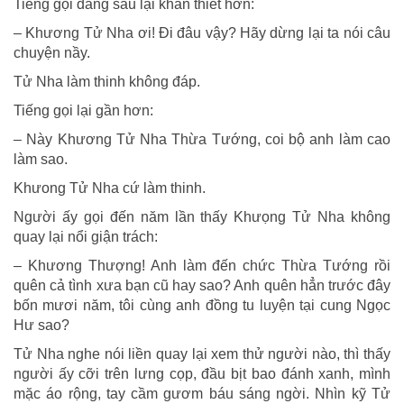
Tiếng gọi đàng sau lại khẩn thiết hơn:
– Khương Tử Nha ơi! Ði đâu vậy? Hãy dừng lại ta nói câu
chuyện nầy.
Tử Nha làm thinh không đáp.
Tiếng gọi lại gần hơn:
– Này Khương Tử Nha Thừa Tướng, coi bộ anh làm cao
làm sao.
Khưong Tử Nha cứ làm thinh.
Người ấy gọi đến năm lần thấy Khưọng Tử Nha không
quay lại nổi giận trách:
– Khương Thượng! Anh làm đến chức Thừa Tướng rồi
quên cả tình xưa bạn cũ hay sao? Anh quên hẳn trước đây
bốn mươi năm, tôi cùng anh đồng tu luyện tại cung Ngọc
Hư sao?
Tử Nha nghe nói liền quay lại xem thử người nào, thì thấy
người ấy cỡi trên lưng cọp, đầu bịt bao đánh xanh, mình
mặc áo rộng, tay cầm gươm báu sáng ngời. Nhìn kỹ Tử