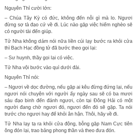
Nguyên Thỉ cười lớn:
– Chúa Tây Kỳ có đức, không đến nỗi gì mà lo. Ngươi
đừng sợ tà đạo cứ về đi. Lúc nào gặp việc hiểm nghèo sẽ
có người tài đến giúp.
Tử Nha không dám nói nữa liền cúi lạy bước ra khỏi cửa
thì Bạch Hạc đồng tử đã bước theo gọi lại:
– Sư huynh, thầy gọi lại có việc.
Tử Nha vội bước vào quì dưới đài.
Nguyên Thỉ nói:
– Ngươi về dọc đường, nếu gặp ai kêu đừng đứng lại, nếu
ngươi nói chuyện với người ấy ngày sau sẽ có ba mươi
sáu đạo binh đến đánh ngươi, còn tại Ðông Hải có một
người đang chờ ngươi đó, ngươi đến đó sẽ gặp. Ta nói
trước cho ngươi hay để khỏi ân hận. Thôi, hãy về đi.
Tử Nha lạy tạ ra khỏi cửa động, bỗng gặp Nam Cực tiên
ông đón lại, trao bảng phong thần và theo đưa đón.