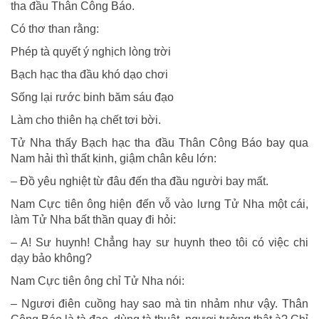
tha đầu Thân Công Báo.
Có thơ than rằng:
Phép tà quyết ý nghịch lòng trời
Bạch hạc tha đầu khó dạo chơi
Sống lại rước binh băm sáu đạo
Làm cho thiên hạ chết tơi bời.
Tử Nha thấy Bạch hạc tha đầu Thân Công Báo bay qua
Nam hải thì thất kinh, giậm chân kêu lớn:
– Ðồ yêu nghiệt từ đâu đến tha đầu người bay mất.
Nam Cực tiên ông hiện đến vỗ vào lưng Tử Nha một cái,
làm Tử Nha bất thần quay đi hỏi:
– A! Sư huynh! Chẳng hay sư huynh theo tôi có việc chi
dạy bảo không?
Nam Cực tiên ông chỉ Tử Nha nói:
– Ngươi điên cuồng hay sao mà tin nhảm như vậy. Thân