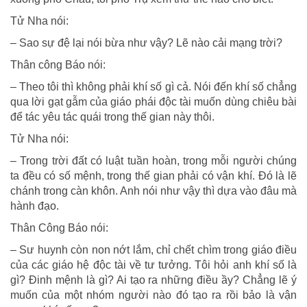
Tử Nha nói:
– Sao sự đệ lại nói bừa như vậy? Lẽ nào cải mạng trời?
Thân công Báo nói:
– Theo tôi thì không phải khí số gì cả. Nói đến khí số chẳng
qua lời gạt gẫm của giáo phái độc tài muốn dùng chiêu bài
để tác yêu tác quái trong thế gian này thôi.
Tử Nha nói:
– Trong trời đất có luật tuần hoàn, trong mỗi người chúng
ta đều có số mệnh, trong thế gian phải có vận khí. Ðó là lẽ
chánh trong càn khôn. Anh nói như vậy thì dựa vào đâu mà
hành đạo.
Thân Công Báo nói:
– Sư huynh còn non nớt lắm, chỉ chết chìm trong giáo điều
của các giáo hệ độc tài về tư tưởng. Tôi hỏi anh khí số là
gì? Ðinh mệnh là gì? Ai tạo ra những điều ầy? Chẳng lẽ ý
muốn của một nhóm người nào đó tạo ra rồi bảo là vận