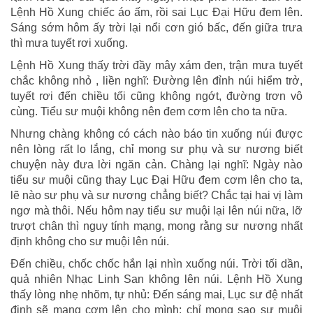
Lệnh Hồ Xung chiếc áo ấm, rồi sai Lục Đại Hữu đem lên.
Sáng sớm hôm ấy trời lại nổi cơn gió bấc, đến giữa trưa
thì mưa tuyết rơi xuống.
Lệnh Hồ Xung thấy trời đầy mây xám đen, trận mưa tuyết
chắc không nhỏ , liền nghĩ: Đường lên đỉnh núi hiểm trở,
tuyết rơi đến chiều tối cũng không ngớt, đường trơn vô
cùng. Tiểu sư muội không nên đem cơm lên cho ta nữa.
Nhưng chàng không có cách nào báo tin xuống núi được
nên lòng rất lo lắng, chỉ mong sư phụ và sư nương biết
chuyện này đưa lời ngăn cản. Chàng lại nghĩ: Ngày nào
tiểu sư muội cũng thay Lục Đại Hữu đem cơm lên cho ta,
lẽ nào sư phụ và sư nương chẳng biết? Chắc tại hai vị làm
ngơ mà thôi. Nếu hôm nay tiểu sư muội lại lên núi nữa, lỡ
trượt chân thì nguy tính mạng, mong rằng sư nương nhất
định không cho sư muội lên núi.
Đến chiều, chốc chốc hắn lại nhìn xuống núi. Trời tối dần,
quả nhiên Nhạc Linh San không lên núi. Lệnh Hồ Xung
thấy lòng nhẹ nhõm, tự nhủ: Đến sáng mai, Lục sư đệ nhất
định sẽ mang cơm lên cho mình; chỉ mong sao sư muội