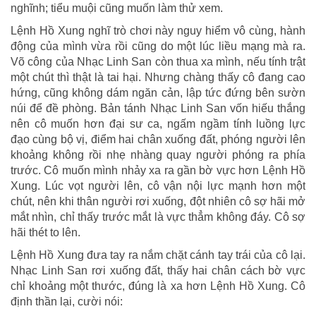
nghĩnh; tiểu muội cũng muốn làm thử xem.
Lệnh Hồ Xung nghĩ trò chơi này nguy hiểm vô cùng, hành
động của mình vừa rồi cũng do một lúc liều mạng mà ra.
Võ công của Nhạc Linh San còn thua xa mình, nếu tính trật
một chút thì thật là tai hại. Nhưng chàng thấy cô đang cao
hứng, cũng không dám ngăn cản, lập tức đứng bên sườn
núi để đề phòng. Bản tánh Nhạc Linh San vốn hiếu thắng
nên cô muốn hơn đại sư ca, ngấm ngầm tính luồng lực
đạo cùng bộ vị, điểm hai chân xuống đất, phóng người lên
khoảng không rồi nhẹ nhàng quay người phóng ra phía
trước. Cô muốn mình nhảy xa ra gần bờ vực hơn Lệnh Hồ
Xung. Lúc vọt người lên, cô vận nội lực mạnh hơn một
chút, nên khi thân người rơi xuống, đột nhiên cô sợ hãi mở
mắt nhìn, chỉ thấy trước mắt là vực thẳm không đáy. Cô sợ
hãi thét to lên.
Lệnh Hồ Xung đưa tay ra nắm chặt cánh tay trái của cô lại.
Nhạc Linh San rơi xuống đất, thấy hai chân cách bờ vực
chỉ khoảng một thước, đúng là xa hơn Lệnh Hồ Xung. Cô
định thần lại, cười nói: