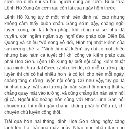
cơm lên đỉnh núi và hai người cùng ăn cơm. Buổi trưa
Lệnh Hồ Xung ăn cơm rau còn lại của ngày hôm trước.
Lệnh Hồ Xung tuy ở một mình trên đỉnh núi cao nhưng
không cảm thấy buồn chán. Sáng sớm dậy, chàng ngồi
luyện công, ôn lại kiếm pháp, khí công mà sư phụ đã
truyền, còn ngấm ngầm suy nghĩ đao pháp của Điền Bá
Quang và chiêu “Vô song vô đối, Ninh thị nhất kiếm” của
sư nương chế ra. “Ninh thị nhất kiếm” tuy chỉ có một chiêu
nhưng bao hàm cả tuyệt chỉ khí công và kiếm pháp của
phái Hoa Sơn. Lệnh Hồ Xung tự biết nội công kiếm thuật
của mình chưa đạt được cảnh giới đó, cứ miễn cưỡng tập
luyện thì chỉ có hại nhiều hơn là có lợi, cho nên mỗi ngày,
chàng tăng cường luyện nội công. Cứ như vậy, tuy gọi là
bị phạt quay mặt vào tường ăn năn sám hối nhưng thật ra
chẳng quay mặt vào tường, và cũng chẳng ăn năn sám hối
gì cả. Ngoài lúc hoàng hôn cùng với Nhạc Linh San nói
chuyện ra, thì mỗi ngày chàng không phải lo điều gì, chỉ
chuyên chú luyện công thôi.
Trải qua hơn hai tháng, đỉnh Hoa Sơn càng ngày càng
lạnh lẽo. Lại trải qua mấy ngày, Nhạc phu nhân đan cho