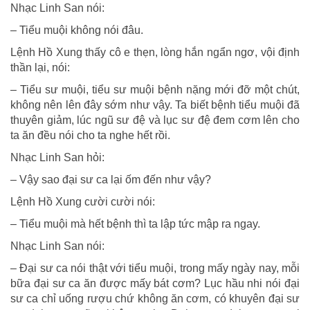
Nhạc Linh San nói:
– Tiểu muội không nói đâu.
Lệnh Hồ Xung thấy cô e thẹn, lòng hắn ngẩn ngơ, vội định
thần lại, nói:
– Tiểu sư muội, tiểu sư muội bệnh nặng mới đỡ một chút,
không nên lên đây sớm như vậy. Ta biết bệnh tiểu muội đã
thuyên giảm, lúc ngũ sư đệ và lục sư đệ đem cơm lên cho
ta ăn đều nói cho ta nghe hết rồi.
Nhạc Linh San hỏi:
– Vậy sao đại sư ca lại ốm đến như vậy?
Lệnh Hồ Xung cười cười nói:
– Tiểu muội mà hết bệnh thì ta lập tức mập ra ngay.
Nhạc Linh San nói:
– Đại sư ca nói thật với tiểu muội, trong mấy ngày nay, mỗi
bữa đại sư ca ăn được mấy bát cơm? Lục hầu nhi nói đại
sư ca chỉ uống rượu chứ không ăn cơm, có khuyên đại sư