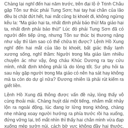
Chàng lại nghĩ đến hai năm trước, trên đại lộ ở Trịnh Châu
gặp Tôn sư thúc phái Tung Sơn; hai tay hai chân của lão
đều bị chặt đứt hết, hai mắt cũng bị khoét đi, không ngừng
kêu la: “Ma giáo hại ta, nhất định phải báo thù! Ma giáo hại
ta, nhất định phải báo thù!” Lúc đó phái Tung Sơn đã có
người đến tiếp ứng, nhưng Tôn sư thúc bị thương nặng
như vậy thì làm sao có thể chữa trị được? Lệnh Hồ Xung
nghĩ đến hai mắt của lão bị khoét, bất giác thấy lạnh
xương sống, nghĩ thầm: Người trong Ma giáo làm nhiều
chuyện ác như vậy, ông cháu Khúc Dương ra tay cứu
mình, nhất định không phải là do lòng tốt. Sư phụ hỏi ta
sau này gặp người trong Ma giáo có nên hạ sát hay không
mà ta còn do dự gì nữa? Đương nhiên là phải rút kiếm ra
giết liền.
Lệnh Hồ Xung đả thông được vấn đề này, lòng thấy vô
cùng thoải mái. Chàng huýt dài một tiếng, nhắm mắt nhảy
lộn ra ngoài động, lúc đang lơ lửng trong không, chàng
nhẹ nhàng xoay người hướng ra phía trước rồi hạ xuống,
đứng vững lại, trố mắt nhìn thì thấy hai chân mình vừa đạp
xuống mép sườn núi, cách bờ vực không đầy hai thước.