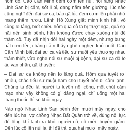
hôm đó, Cao Căn Minh đem cơm lên núi, nói rằng Nhạc
Linh San bị cảm, sốt li bì, đang nằm trên giường, lúc nào
cũng nghĩ đến đại sư ca, bảo gã lúc đem cơm lên phải nhớ
mang thêm rượu. Lệnh Hồ Xung giật mình kinh hãi, vô
cùng lo lắng, biết chiều hôm qua cô ta bị trượt ngã, quá sợ
hãi nên sinh bệnh, hận không được chạy xuống núi để
thăm cô. Tuy đã nhịn đói hai ngày một đêm, nhưng bưng
bát cơm lên, chàng cảm thấy nghèn nghẹn khó nuốt. Cao
Căn Minh biết đại sư ca và tiểu sư muội yêu thương nhau
thắm thiết, vừa nghe nói sư muội bị bệnh, đại sư ca đã lo
âu vạn phần, gã khuyên:
– Đại sư ca không nên lo lắng quá. Hôm qua tuyết rơi
nhiều, chắc tiểu sư muội ham chơi tuyết nên bị cảm lạnh.
Chúng ta đều là người tu luyện nội công, một chút cảm
mạo như vậy không có gì đáng ngại, chỉ uống một hai
thang thuốc thì sẽ khỏi ngay.
Nào ngờ Nhạc Linh San bệnh đến mười mấy ngày, cho
đến lúc hai vợ chồng Nhạc Bất Quần trở về, dùng nội lực
để tống khí lạnh ra khỏi người cô, cô mới thuyên giảm.
Đến lúc cô lên núi lại thì đã trải qua hai mươi mấy ngày.