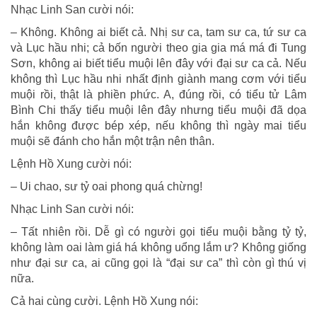
Nhạc Linh San cười nói:
– Không. Không ai biết cả. Nhị sư ca, tam sư ca, tứ sư ca
và Lục hầu nhi; cả bốn người theo gia gia má má đi Tung
Sơn, không ai biết tiểu muội lên đây với đại sư ca cả. Nếu
không thì Lục hầu nhi nhất định giành mang cơm với tiểu
muội rồi, thật là phiền phức. A, đúng rồi, có tiểu tử Lâm
Bình Chi thấy tiểu muội lên đây nhưng tiểu muội đã dọa
hắn không được bép xép, nếu không thì ngày mai tiểu
muội sẽ đánh cho hắn một trận nên thân.
Lệnh Hồ Xung cười nói:
– Ui chao, sư tỷ oai phong quá chừng!
Nhạc Linh San cười nói:
– Tất nhiên rồi. Dễ gì có người gọi tiểu muội bằng tỷ tỷ,
không làm oai làm giá há không uổng lắm ư? Không giống
như đại sư ca, ai cũng gọi là “đại sư ca” thì còn gì thú vị
nữa.
Cả hai cùng cười. Lệnh Hồ Xung nói: