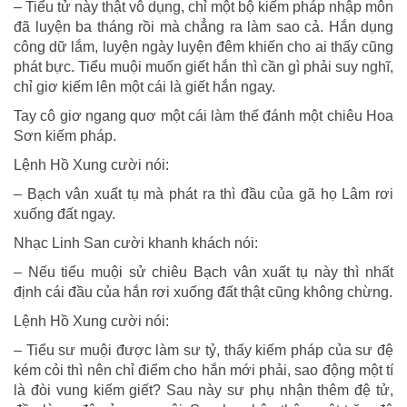
– Tiểu tử này thật vô dụng, chỉ một bộ kiếm pháp nhập môn
đã luyện ba tháng rồi mà chẳng ra làm sao cả. Hắn dụng
công dữ lắm, luyện ngày luyện đêm khiến cho ai thấy cũng
phát bực. Tiểu muội muốn giết hắn thì cần gì phải suy nghĩ,
chỉ giơ kiếm lên một cái là giết hắn ngay.
Tay cô giơ ngang quơ một cái làm thế đánh một chiêu Hoa
Sơn kiếm pháp.
Lệnh Hồ Xung cười nói:
– Bạch vân xuất tụ mà phát ra thì đầu của gã họ Lâm rơi
xuống đất ngay.
Nhạc Linh San cười khanh khách nói:
– Nếu tiểu muội sử chiêu Bạch vân xuất tụ này thì nhất
định cái đầu của hắn rơi xuống đất thật cũng không chừng.
Lệnh Hồ Xung cười nói:
– Tiểu sư muội được làm sư tỷ, thấy kiếm pháp của sư đệ
kém cỏi thì nên chỉ điểm cho hắn mới phải, sao động một tí
là đòi vung kiếm giết? Sau này sư phụ nhận thêm đệ tử,