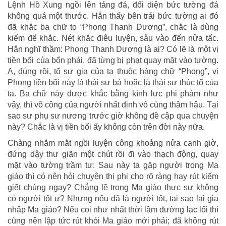
Lệnh Hồ Xung ngồi lên tảng đá, đối diện bức tường đá
không quá một thước. Hắn thấy bên trái bức tường ai đó
đã khắc ba chữ to “Phong Thanh Dương”, chắc là dùng
kiếm để khắc. Nét khắc điêu luyện, sâu vào đến nửa tấc.
Hắn nghĩ thầm: Phong Thanh Dương là ai? Có lẽ là một vị
tiền bối của bổn phái, đã từng bị phạt quay mặt vào tường.
A, đúng rồi, tổ sư gia của ta thuộc hàng chữ “Phong”, vị
Phong tiền bối này là thái sư bá hoặc là thái sư thúc tổ của
ta. Ba chữ này được khắc bằng kình lực phi phàm như
vậy, thì võ công của người nhất định vô cùng thâm hậu. Tại
sao sư phụ sư nương trước giờ không đề cập qua chuyện
này? Chắc là vị tiền bối ấy không còn trên đời này nữa.
Chàng nhắm mắt ngồi luyện công khoảng nửa canh giờ,
đứng dậy thư giãn một chút rồi đi vào thạch động, quay
mặt vào tường trầm tư: Sau này ta gặp người trong Ma
giáo thì có nên hỏi chuyện thị phi cho rõ ràng hay rút kiếm
giết chúng ngay? Chẳng lẽ trong Ma giáo thực sự không
có người tốt ư? Nhưng nếu đã là người tốt, tại sao lại gia
nhập Ma giáo? Nếu coi như nhất thời lầm đường lạc lối thì
cũng nên lập tức rút khỏi Ma giáo mới phải; đã không rút