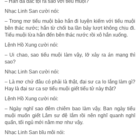
– Hắn đã đắc tội ra sao với tiểu muội?
Nhạc Linh San cười nói:
– Trong mơ tiểu muội bảo hắn đi luyện kiếm với tiểu muội
bên thác nước; hắn từ chối ba lần bảy lượt không chịu đi.
Tiểu muội lừa hắn đến bên thác nước rồi xô hắn xuống.
Lệnh Hồ Xung cười nói:
– Ui chao, sao tiểu muội làm vậy, lỡ xảy ra án mạng thì
sao?
Nhạc Linh San cười nói:
– Là mơ chứ đâu có phải là thật, đại sư ca lo lắng làm gì?
Hay là đại sư ca sợ tiểu muội giết tiểu tử này thật?
Lệnh Hồ Xung cười nói:
– Ngày nghĩ sao đêm chiêm bao làm vậy. Ban ngày tiểu
muội muốn giết Lâm sư đệ lắm rồi nên nghĩ quanh nghĩ
quẩn, tối ngủ mới nằm mơ như vậy.
Nhạc Linh San bĩu môi nói: