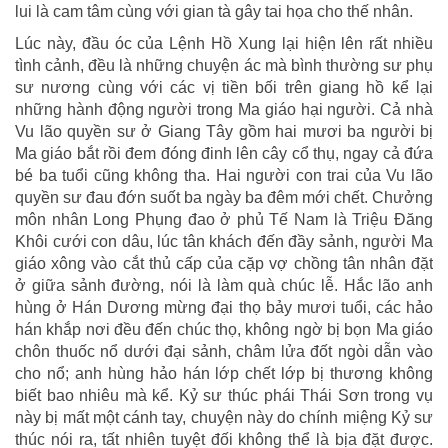
lui là cam tâm cùng với gian tà gây tai họa cho thế nhân.
Lúc này, đầu óc của Lệnh Hồ Xung lại hiện lên rất nhiều
tình cảnh, đều là những chuyện ác mà bình thường sư phụ
sư nương cùng với các vị tiền bối trên giang hồ kể lại
những hành động người trong Ma giáo hại người. Cả nhà
Vu lão quyền sư ở Giang Tây gồm hai mươi ba người bị
Ma giáo bắt rồi đem đóng đinh lên cây cổ thụ, ngay cả đứa
bé ba tuổi cũng không tha. Hai người con trai của Vu lão
quyền sư đau đớn suốt ba ngày ba đêm mới chết. Chưởng
môn nhân Long Phụng đao ở phủ Tế Nam là Triệu Đăng
Khôi cưới con dâu, lúc tân khách đến đầy sảnh, người Ma
giáo xông vào cắt thủ cấp của cặp vợ chồng tân nhân đặt
ở giữa sảnh đường, nói là làm quà chúc lễ. Hắc lão anh
hùng ở Hán Dương mừng đại thọ bảy mươi tuổi, các hảo
hán khắp nơi đều đến chúc thọ, không ngờ bị bọn Ma giáo
chôn thuốc nổ dưới đại sảnh, châm lửa đốt ngòi dẫn vào
cho nổ; anh hùng hảo hán lớp chết lớp bị thương không
biết bao nhiêu mà kể. Kỷ sư thúc phái Thái Sơn trong vụ
này bị mất một cánh tay, chuyện này do chính miệng Kỷ sư
thúc nói ra, tất nhiên tuyệt đối không thể là bịa đặt được.