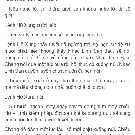
– Nếu nghe lời thì không giết, còn không nghe lời thì sẽ
giết.
Lệnh Hồ Xung cười nói:
– Tiểu sư tỷ, cầu xin tiểu sư tỷ nương tình cho.
Lệnh Hồ Xung thấy tuyết đã ngừng rơi, sợ bọn sư đệ sư
muội phát hiện không thấy Nhạc Linh San đâu, sẽ nói
bóng nói gió thì sẽ vô cùng có lỗi với Nhạc Linh San.
Chàng nói đùa một lúc nữa rồi hối thúc cô xuống núi. Nhạc
Linh San quyến luyến chưa muốn đi, bèn nói:
– Tiểu muội muốn ở đây chơi thêm một chút nữa; gia gia
má má đều không có ở nhà, buồn chết đi được.
Lệnh Hồ Xung nói:
– Sư muội ngoan, mấy ngày nay ta đã nghĩ ra mấy chiêu
Hồ – Linh kiếm pháp, đợi sau khi ta xuống núi, sẽ cùng
tiểu muội đến thác nước luyện kiếm.
Chàng dỗ dành một lúc lâu, cô mới chịu xuống núi. Chiều