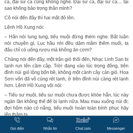
ca, đại sư ca cũng không nghe. Đại sư ca, đại sư ca… tại
sao không bảo trọng thân mình?
Cô nói đến đây thì hai mắt đỏ lên.
Lệnh Hồ Xung nói:
– Hắn nói lung tung, tiểu muội đừng thèm nghe. Bất luận
nói chuyện gì, Lục hầu nhi đều dặm mắm thêm muối, ta
đâu chỉ có uống rượu mà không ăn cơm?
Chàng nói đến đây, một trận gió thổi đến, Nhạc Linh San bị
lạnh run lên cầm cập. Trời đang vào lúc trọng đông, trên
đỉnh núi gió lộng bốn bề, không một cành cây cản gió. Hoa
Sơn vốn đã vô cùng rét lạnh, ở trên đỉnh núi càng rét lạnh
hơn. Lệnh Hồ Xung vội nói:
– Tiểu sư muội, tiểu sư muội chưa được khỏe hẳn, lúc này
ngàn lần không thể để bị lạnh nữa. Mau mau xuống núi đi;
đợi hôm nào có nắng, tiểu muội hoàn toàn bình phục hãy
lên thăm ta.
Nhạc Linh San nói:
Gọi điện
Nhắn tin
Chat zalo
Messenger