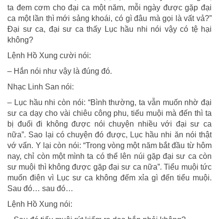
ta đem cơm cho đại ca một năm, mỗi ngày được gặp đại
ca một lần thì mới sảng khoái, có gì đâu mà gọi là vất vả?”
Đại sư ca, đại sư ca thấy Lục hầu nhi nói vậy có tệ hại
không?
Lệnh Hồ Xung cười nói:
– Hắn nói như vậy là đúng đó.
Nhạc Linh San nói:
– Lục hầu nhi còn nói: “Bình thường, ta vẫn muốn nhờ đại
sư ca dạy cho vài chiêu công phu, tiểu muội mà đến thì ta
bị đuổi đi không được nói chuyện nhiều với đại sư ca
nữa”. Sao lại có chuyện đó được, Lục hầu nhi ăn nói thật
vớ vẩn. Y lại còn nói: “Trong vòng một năm bắt đầu từ hôm
nay, chỉ còn một mình ta có thể lên núi gặp đại sư ca còn
sư muội thì không được gặp đại sư ca nữa”. Tiểu muội tức
muốn điên vì Lục sư ca không đếm xỉa gì đến tiểu muội.
Sau đó… sau đó…
Lệnh Hồ Xung nói: