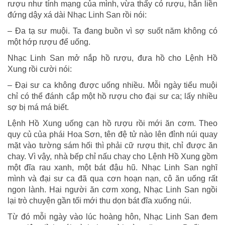
rượu như tính mạng của mình, vừa thấy có rượu, hắn liền
đứng dậy xá dài Nhạc Linh San rồi nói:
– Đa tạ sư muội. Ta đang buồn vì sợ suốt năm không có
một hớp rượu để uống.
Nhạc Linh San mở nắp hồ rượu, đưa hồ cho Lệnh Hồ
Xung rồi cười nói:
– Đại sư ca không được uống nhiều. Mỗi ngày tiểu muội
chỉ có thể đánh cắp một hồ rượu cho đại sư ca; lấy nhiều
sợ bị má má biết.
Lệnh Hồ Xung uống cạn hồ rượu rồi mới ăn cơm. Theo
quy củ của phái Hoa Sơn, tên đệ tử nào lên đỉnh núi quay
mặt vào tường sám hối thì phải cữ rượu thịt, chỉ được ăn
chay. Vì vậy, nhà bếp chỉ nấu chay cho Lệnh Hồ Xung gồm
một đĩa rau xanh, một bát đậu hũ. Nhạc Linh San nghĩ
mình và đại sư ca đã qua cơn hoạn nạn, cô ăn uống rất
ngon lành. Hai người ăn cơm xong, Nhạc Linh San ngồi
lại trò chuyện gần tối mới thu dọn bát đĩa xuống núi.
Từ đó mỗi ngày vào lúc hoàng hôn, Nhạc Linh San đem