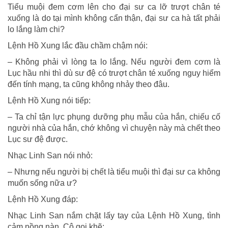
Tiểu muội đem cơm lên cho đại sư ca lỡ trượt chân té
xuống là do tại mình không cẩn thận, đại sư ca hà tất phải
lo lắng làm chi?
Lệnh Hồ Xung lắc đầu chầm chậm nói:
– Không phải vì lòng ta lo lắng. Nếu người đem cơm là
Lục hầu nhi thì dù sư đệ có trượt chân té xuống nguy hiểm
đến tính mạng, ta cũng không nhảy theo đâu.
Lệnh Hồ Xung nói tiếp:
– Ta chỉ tận lực phụng dưỡng phụ mẫu của hắn, chiếu cố
người nhà của hắn, chớ không vì chuyện này mà chết theo
Lục sư đệ được.
Nhạc Linh San nói nhỏ:
– Nhưng nếu người bị chết là tiểu muội thì đại sư ca không
muốn sống nữa ư?
Lệnh Hồ Xung đáp:
Nhạc Linh San nắm chặt lấy tay của Lệnh Hồ Xung, tình
cảm nồng nàn. Cô gọi khẽ: