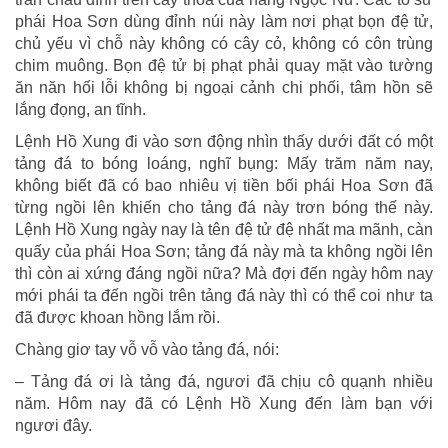
phái Hoa Sơn dùng đỉnh núi này làm nơi phạt bọn đệ tử,
chủ yếu vì chỗ này không có cây cỏ, không có côn trùng
chim muông. Bọn đệ tử bị phạt phải quay mặt vào tường
ăn năn hối lỗi không bị ngoại cảnh chi phối, tâm hồn sẽ
lắng đọng, an tĩnh.
Lệnh Hồ Xung đi vào sơn động nhìn thấy dưới đất có một
tảng đá to bóng loáng, nghĩ bụng: Mấy trăm năm nay,
không biết đã có bao nhiêu vị tiền bối phái Hoa Sơn đã
từng ngồi lên khiến cho tảng đá này trơn bóng thế này.
Lệnh Hồ Xung ngày nay là tên đệ tử đệ nhất ma mãnh, càn
quấy của phái Hoa Sơn; tảng đá này mà ta không ngồi lên
thì còn ai xứng đáng ngồi nữa? Mà đợi đến ngày hôm nay
mới phái ta đến ngồi trên tảng đá này thì có thể coi như ta
đã được khoan hồng lắm rồi.
Chàng giơ tay vỗ vỗ vào tảng đá, nói:
– Tảng đá ơi là tảng đá, ngươi đã chịu cô quạnh nhiều
năm. Hôm nay đã có Lệnh Hồ Xung đến làm bạn với
ngươi đây.