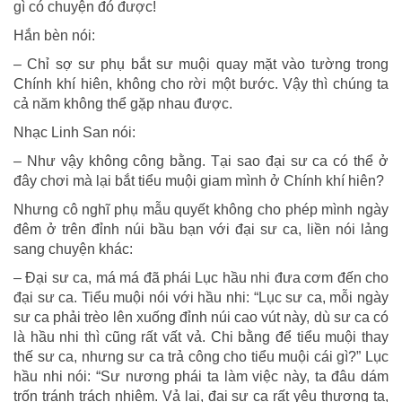
gì có chuyện đó được!
Hắn bèn nói:
– Chỉ sợ sư phụ bắt sư muội quay mặt vào tường trong
Chính khí hiên, không cho rời một bước. Vậy thì chúng ta
cả năm không thể gặp nhau được.
Nhạc Linh San nói:
– Như vậy không công bằng. Tại sao đại sư ca có thể ở
đây chơi mà lại bắt tiểu muội giam mình ở Chính khí hiên?
Nhưng cô nghĩ phụ mẫu quyết không cho phép mình ngày
đêm ở trên đỉnh núi bầu bạn với đại sư ca, liền nói lảng
sang chuyện khác:
– Đại sư ca, má má đã phái Lục hầu nhi đưa cơm đến cho
đại sư ca. Tiểu muội nói với hầu nhi: “Lục sư ca, mỗi ngày
sư ca phải trèo lên xuống đỉnh núi cao vút này, dù sư ca có
là hầu nhi thì cũng rất vất vả. Chi bằng để tiểu muội thay
thế sư ca, nhưng sư ca trả công cho tiểu muội cái gì?” Lục
hầu nhi nói: “Sư nương phái ta làm việc này, ta đâu dám
trốn tránh trách nhiệm. Vả lại, đại sư ca rất yêu thương ta,