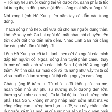
– Tối nay tiểu muội không thể về được rồi, đành phải tá túc
lại trong thạch động này một đêm, sáng mai hãy xuống núi.
Nói xong Lệnh Hồ Xung liền nắm tay cô dẫn vào trong
động.
Thạch động nhỏ hẹp, chỉ vừa đủ cho hai người dung thân,
khó bề xoay xở. Cả hai ngồi đối mặt nhau nói chuyện trên
trời dưới đất cho đến nửa đêm. Nhạc Linh San nói càng
lúc càng nhỏ dần rồi thiếp đi.
Lệnh Hồ Xung sợ cô ta bị lạnh, bèn cởi áo ngoài của mình
đắp lên người cô. Ngoài động ánh tuyết phản chiếu, thấy
lờ mờ nét mặt xinh xắn của Linh San. Lệnh Hồ Xung nghĩ
thầm: Ân tình của sư muội đối với ta nặng như vậy thì ta có
vì sư muội mà tan xương nát thịt cũng nguyện cam lòng.
Chàng lặng lẽ trầm tư. Từ nhỏ ta đã không có cha mẹ,
hoàn toàn nhờ sư phụ sư nương nuôi dưỡng đến lớn,
thương yêu như con ruột. Ta là đại đệ tử của chưởng môn
phái Hoa Sơn, không những nhập môn sớm nhất mà võ
công cũng cao cường hơn bọn sư đệ, sau này chắc chắn
là người kế thừa ngôi vị của sư phụ, lên nắm quyền phái