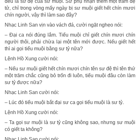
đều là sư đệ của sư muội. Sư phụ nhận thêm một trăm đệ
tử, chỉ trong vòng mấy ngày bị sư muội giết hết chín mươi
chín người, vậy thì làm sao đây?
Nhạc Linh San vịn vào vách đá, cười ngặt nghẹo nói:
– Đại ca nói đúng lắm. Tiểu muội chỉ giết chín mươi chín
người thôi, phải chừa lại một tên mới được. Nếu giết hết
thì ai gọi tiểu muội bằng sư tỷ nữa?
Lệnh Hồ Xung cười nói:
– Nếu sư muội giết hết chín mươi chín tên sư đệ thì tên thứ
một trăm chắc cũng bỏ trốn đi luôn, tiểu muội đâu còn làm
sư tỷ được nữa?
Nhạc Linh San cười nói:
– Lúc đó tiểu muội bắt đại sư ca gọi tiểu muội là sư tỷ.
Lệnh Hồ Xung cười nói:
– Ta gọi sư muội là sư tỷ cũng không sao, nhưng sư muội
có giết ta không?
Nhạc Linh San cười nói: