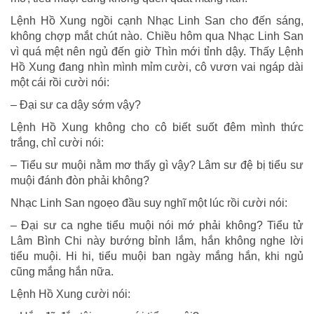
Lệnh Hồ Xung ngồi cạnh Nhạc Linh San cho đến sáng,
không chợp mắt chút nào. Chiều hôm qua Nhạc Linh San
vì quá mệt nên ngủ đến giờ Thìn mới tỉnh dậy. Thấy Lệnh
Hồ Xung đang nhìn mình mỉm cười, cô vươn vai ngáp dài
một cái rồi cười nói:
– Đại sư ca dậy sớm vậy?
Lệnh Hồ Xung không cho cô biết suốt đêm mình thức
trắng, chỉ cười nói:
– Tiểu sư muội nằm mơ thấy gì vậy? Lâm sư đệ bị tiểu sư
muội đánh đòn phải không?
Nhạc Linh San ngoẹo đầu suy nghĩ một lúc rồi cười nói:
– Đại sư ca nghe tiểu muội nói mớ phải không? Tiểu tử
Lâm Bình Chi này bướng bỉnh lắm, hắn không nghe lời
tiểu muội. Hi hi, tiểu muội ban ngày mắng hắn, khi ngủ
cũng mắng hắn nữa.
Lệnh Hồ Xung cười nói: