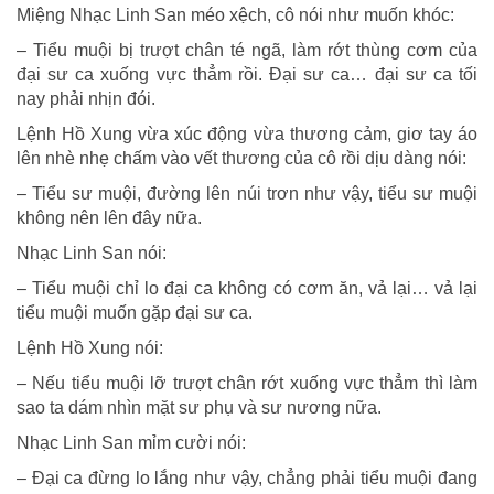
Miệng Nhạc Linh San méo xệch, cô nói như muốn khóc:
– Tiểu muội bị trượt chân té ngã, làm rớt thùng cơm của
đại sư ca xuống vực thẳm rồi. Đại sư ca… đại sư ca tối
nay phải nhịn đói.
Lệnh Hồ Xung vừa xúc động vừa thương cảm, giơ tay áo
lên nhè nhẹ chấm vào vết thương của cô rồi dịu dàng nói:
– Tiểu sư muội, đường lên núi trơn như vậy, tiểu sư muội
không nên lên đây nữa.
Nhạc Linh San nói:
– Tiểu muội chỉ lo đại ca không có cơm ăn, vả lại… vả lại
tiểu muội muốn gặp đại sư ca.
Lệnh Hồ Xung nói:
– Nếu tiểu muội lỡ trượt chân rớt xuống vực thẳm thì làm
sao ta dám nhìn mặt sư phụ và sư nương nữa.
Nhạc Linh San mỉm cười nói:
– Đại ca đừng lo lắng như vậy, chẳng phải tiểu muội đang