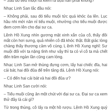
– Sau đó tiểu muội rút kiếm ra dọa hắn phải không?
Nhạc Linh San lắc đầu nói:
– Không phải, sau đó tiểu muội tức quá khóc òa lên. Lục
hầu nhi mới năn nỉ tiểu muội, nhường cho tiểu muội được
đem cơm lên cho đại sư ca.
Lệnh Hồ Xung nhìn gương mặt xinh xắn của cô, thấy đôi
mắt còn hơi sưng, quả nhiên cô đã khóc thật. Bất giác lòng
chàng thấy thương cảm vô cùng. L ệnh Hồ Xung nghĩ: Sư
muội đối với ta nặng tình như vậy thì ta có vì cô ta mà chết
đến trăm ngàn lần cũng cam lòng.
Nhạc Linh San mở thùng đựng cơm, lấy hai chiếc đĩa, hai
cái bát, hai đôi đũa để trên tảng đá. Lệnh Hồ Xung nói:
– Có đến hai cái bát và hai đôi đũa ư?
Nhạc Linh San cười nói:
– Tiểu muội cũng ăn một chút với đại sư ca. Đại sư ca xem
thử đây là cái gì?
Từ trong thùng, cô lấy ra một hồ rượu. Lệnh Hồ Xung quý