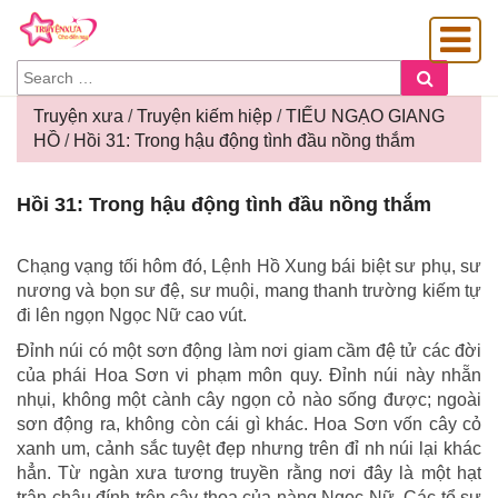
SEARCH
Search
FOR:
Truyện xưa
/
Truyện kiếm hiệp
/
TIẾU NGẠO GIANG
HỒ
/
Hồi 31: Trong hậu động tình đầu nồng thắm
OÀNG GIA
Hồi
Hồi 31: Trong hậu động tình đầu nồng thắm
31:
Trong
hậu
Chạng vạng tối hôm đó, Lệnh Hồ Xung bái biệt sư phụ, sư
động
nương và bọn sư đệ, sư muội, mang thanh trường kiếm tự
tình
đi lên ngọn Ngọc Nữ cao vút.
đầu
Đỉnh núi có một sơn động làm nơi giam cầm đệ tử các đời
nồng
của phái Hoa Sơn vi phạm môn quy. Đỉnh núi này nhẵn
thắm
nhụi, không một cành cây ngọn cỏ nào sống được; ngoài
sơn động ra, không còn cái gì khác. Hoa Sơn vốn cây cỏ
xanh um, cảnh sắc tuyệt đẹp nhưng trên đỉ nh núi lại khác
hẳn. Từ ngàn xưa tương truyền rằng nơi đây là một hạt
trân châu đính trên cây thoa của nàng Ngọc Nữ. Các tổ sư