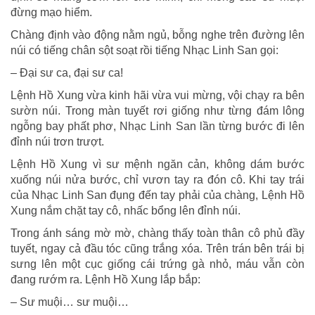
đừng mạo hiểm.
Chàng định vào động nằm ngủ, bỗng nghe trên đường lên
núi có tiếng chân sột soạt rồi tiếng Nhạc Linh San gọi:
– Đại sư ca, đại sư ca!
Lệnh Hồ Xung vừa kinh hãi vừa vui mừng, vội chạy ra bên
sườn núi. Trong màn tuyết rơi giống như từng đám lông
ngỗng bay phất phơ, Nhạc Linh San lần từng bước đi lên
đỉnh núi trơn trượt.
Lệnh Hồ Xung vì sư mệnh ngăn cản, không dám bước
xuống núi nửa bước, chỉ vươn tay ra đón cô. Khi tay trái
của Nhạc Linh San đụng đến tay phải của chàng, Lệnh Hồ
Xung nắm chặt tay cô, nhấc bổng lên đỉnh núi.
Trong ánh sáng mờ mờ, chàng thấy toàn thân cô phủ đầy
tuyết, ngay cả đầu tóc cũng trắng xóa. Trên trán bên trái bị
sưng lên một cục giống cái trứng gà nhỏ, máu vẫn còn
đang rướm ra. Lệnh Hồ Xung lắp bắp:
– Sư muội… sư muội…