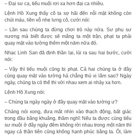
– Đại sư ca, tiểu muội rơi xa hơn đại ca nhiều.
Lệnh Hồ Xung thấy cô ta sợ hãi đến nỗi mặt không còn
chút máu, liền vỗ nhẹ lưng cô, cười nói:
– Lần sau chúng ta đừng chơi trò này nữa. Sư phụ sư
nương mà biết được sẽ mắng ta một trận, phạt ta phải
quay mặt vào tường thêm một năm nữa đó.
Nhạc Linh San đã định thần lại, lùi ra sau hai bước, cười
nói:
– Vậy thì tiểu muội cũng bị phạt. Cả hai chúng ta ở đây
cùng quay mặt vào tường há chẳng thú vị lắm sao? Ngày
ngày, chúng ta có thể thi với nhau xem ai nhảy xa hơn.
Lệnh Hồ Xung nói:
– Chúng ta ngày ngày ở đây quay mặt vào tường ư?
Chàng nói xong, đưa mắt nhìn vào thạch động, bất giác
trong đầu bâng khuâng, thầm nghĩ: Nếu ta được cùng tiểu
sư muội ở đây ngày đêm không rời nhau trong một năm thì
ngay cả thần tiên cũng không hạnh phúc bằng ta. Ôi, làm