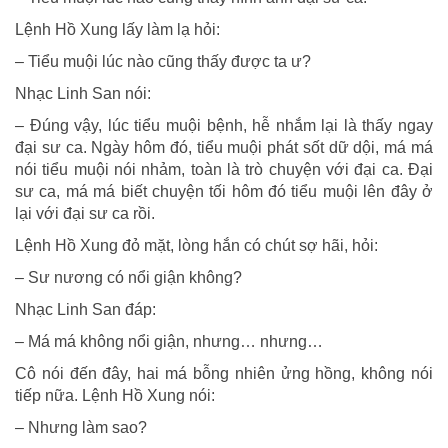
Lệnh Hồ Xung lấy làm lạ hỏi:
– Tiểu muội lúc nào cũng thấy được ta ư?
Nhạc Linh San nói:
– Đúng vậy, lúc tiểu muội bệnh, hễ nhắm lại là thấy ngay
đại sư ca. Ngày hôm đó, tiểu muội phát sốt dữ dội, má má
nói tiểu muội nói nhảm, toàn là trò chuyện với đại ca. Đại
sư ca, má má biết chuyện tối hôm đó tiểu muội lên đây ở
lại với đại sư ca rồi.
Lệnh Hồ Xung đỏ mặt, lòng hắn có chút sợ hãi, hỏi:
– Sư nương có nổi giận không?
Nhạc Linh San đáp:
– Má má không nổi giận, nhưng… nhưng…
Cô nói đến đây, hai má bỗng nhiên ửng hồng, không nói
tiếp nữa. Lệnh Hồ Xung nói:
– Nhưng làm sao?