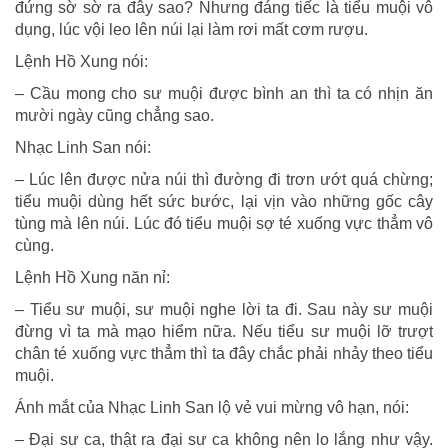
đứng sờ sờ ra đây sao? Nhưng đáng tiếc là tiểu muội vô
dụng, lúc vội leo lên núi lại làm rơi mất cơm rượu.
Lệnh Hồ Xung nói:
– Cầu mong cho sư muội được bình an thì ta có nhịn ăn
mười ngày cũng chẳng sao.
Nhạc Linh San nói:
– Lúc lên được nửa núi thì đường đi trơn ướt quá chừng;
tiểu muội dùng hết sức bước, lại vịn vào những gốc cây
tùng mà lên núi. Lúc đó tiểu muội sợ té xuống vực thẳm vô
cùng.
Lệnh Hồ Xung năn nỉ:
– Tiểu sư muội, sư muội nghe lời ta đi. Sau này sư muội
đừng vì ta mà mạo hiểm nữa. Nếu tiểu sư muội lỡ trượt
chân té xuống vực thẳm thì ta đây chắc phải nhảy theo tiểu
muội.
Ánh mắt của Nhạc Linh San lộ vẻ vui mừng vô hạn, nói:
– Đại sư ca, thật ra đại sư ca không nên lo lắng như vậy.