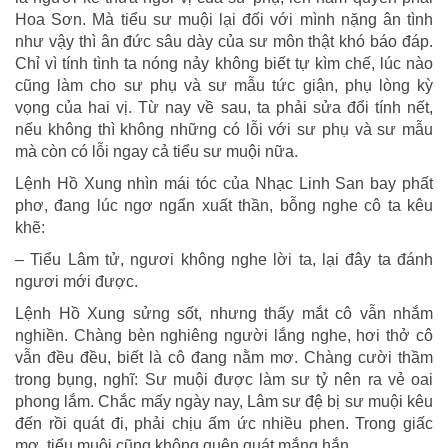
Hoa Sơn. Mà tiểu sư muội lại đối với mình nặng ân tình
như vậy thì ân đức sâu dày của sư môn thật khó báo đáp.
Chỉ vì tính tình ta nóng nảy không biết tự kìm chế, lúc nào
cũng làm cho sư phụ và sư mẫu tức giận, phụ lòng kỳ
vọng của hai vị. Từ nay về sau, ta phải sửa đổi tính nết,
nếu không thì không những có lỗi với sư phụ và sư mẫu
mà còn có lỗi ngay cả tiểu sư muội nữa.
Lệnh Hồ Xung nhìn mái tóc của Nhạc Linh San bay phất
phơ, đang lúc ngơ ngẩn xuất thần, bỗng nghe cô ta kêu
khẽ:
– Tiểu Lâm tử, ngươi không nghe lời ta, lại đây ta đánh
ngươi mới được.
Lệnh Hồ Xung sửng sốt, nhưng thấy mắt cô vẫn nhắm
nghiền. Chàng bèn nghiêng người lắng nghe, hơi thở cô
vẫn đều đều, biết là cô đang nằm mơ. Chàng cười thầm
trong bụng, nghĩ: Sư muội được làm sư tỷ nên ra vẻ oai
phong lắm. Chắc mấy ngày nay, Lâm sư đệ bị sư muội kêu
đến rồi quát đi, phải chịu ấm ức nhiều phen. Trong giấc
mơ, tiểu muội cũng không quên quát mắng hắn.