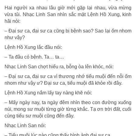
Hai người xa nhau lâu giờ mới gặp lại nhau, vừa mừng
vừa tủi. Nhạc Linh San nhìn sắc mặt Lệnh Hồ Xung, kinh
hãi nói:
– Đại sư ca, đại sư ca cũng bị bệnh sao? Sao lại ốm nhom
như vậy?
Lệnh Hồ Xung lắc đầu nói:
– Ta đâu có bệnh. Ta… ta…
Nhạc Linh San chợt hiểu ra, bỗng òa lên khóc, nói:
– Đại sư ca, đại sư ca vì thương nhớ tiểu muội đến nỗi ốm
nhom như vậy ư? Đại sư ca, tiểu muội đã khỏe rồi đây.
Lệnh Hồ Xung nắm lấy tay nàng khẽ nói:
– Mấy ngày nay, ta ngày đêm nhìn theo con đường xuống
núi, mong sư muội từng giờ từng khắc. Tạ ơn trời đất, cuối
cùng tiểu sư muội cũng đến đây.
Nhạc Linh San nói:
– Tiểu muội lúc nào cũng thấy hình ảnh đại sư ca.