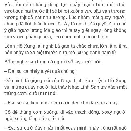
Vừa rồi nếu chàng dùng lực nhảy mạnh hơn một chút,
vượt quá hai thước thì sẽ bị rơi xuống vực sâu vạn trượng,
xương thịt đã nát như tương. Lúc nhắm mắt quay người,
chàng đã tính toán trước rồi. Ấy là do khi đã quyết định chủ
ý gặp người trong Ma giáo thì ra tay giết ngay, lòng không
còn vướng bận gì nữa, liền chơi một trò mạo hiểm.
Lệnh Hồ Xung lại nghĩ: Lá gan ta chắc chưa lớn lắm, ít ra
nên nhảy ra xa một thước nữa mới xứng danh nam tử.
Bỗng nghe sau lưng có người vỗ tay, cười nói:
– Đại sư ca nhảy tuyệt quá chừng!
Đó chính là giọng nói của Nhạc Linh San. Lệnh Hồ Xung
vui mừng quay người lại, thấy Nhạc Linh San tay xách một
thùng cơm, cười hì hì nói:
– Đại sư ca, tiểu muội đem cơm đến cho đại sư ca đây!
Cô để thùng cơm xuống, đi vào thạch động, xoay người
ngồi xuống tảng đá to, rồi nói:
– Đại sư ca ở đây nhắm mắt xoay mình nhảy trông rất ngộ