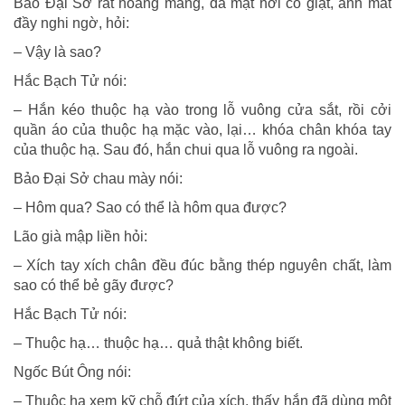
Bảo Đại Sở rất hoang mang, da mặt hơi co giật, ánh mắt
đầy nghi ngờ, hỏi:
– Vậy là sao?
Hắc Bạch Tử nói:
– Hắn kéo thuộc hạ vào trong lỗ vuông cửa sắt, rồi cởi
quần áo của thuộc hạ mặc vào, lại… khóa chân khóa tay
của thuộc hạ. Sau đó, hắn chui qua lỗ vuông ra ngoài.
Bảo Đại Sở chau mày nói:
– Hôm qua? Sao có thể là hôm qua được?
Lão già mập liền hỏi:
– Xích tay xích chân đều đúc bằng thép nguyên chất, làm
sao có thể bẻ gãy được?
Hắc Bạch Tử nói:
– Thuộc hạ… thuộc hạ… quả thật không biết.
Ngốc Bút Ông nói:
– Thuộc hạ xem kỹ chỗ đứt của xích, thấy hắn đã dùng một