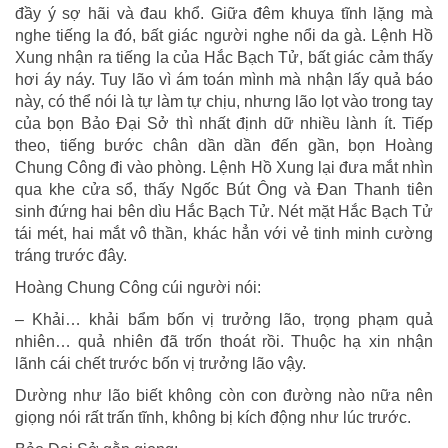
đầy ý sợ hãi và đau khổ. Giữa đêm khuya tĩnh lặng mà
nghe tiếng la đó, bất giác người nghe nổi da gà. Lệnh Hồ
Xung nhận ra tiếng la của Hắc Bạch Tử, bất giác cảm thấy
hơi áy náy. Tuy lão vì ám toán mình mà nhận lấy quả báo
này, có thể nói là tự làm tự chịu, nhưng lão lọt vào trong tay
của bọn Bảo Đại Sở thì nhất định dữ nhiều lành ít. Tiếp
theo, tiếng bước chân dần dần đến gần, bọn Hoàng
Chung Công đi vào phòng. Lệnh Hồ Xung lại đưa mắt nhìn
qua khe cửa sổ, thấy Ngốc Bút Ông và Đan Thanh tiên
sinh đứng hai bên dìu Hắc Bạch Tử. Nét mặt Hắc Bạch Tử
tái mét, hai mắt vô thần, khác hẳn với vẻ tinh minh cường
tráng trước đây.
Hoàng Chung Công cúi người nói:
– Khải… khải bẩm bốn vị trưởng lão, trọng phạm quả
nhiên… quả nhiên đã trốn thoát rồi. Thuộc hạ xin nhận
lãnh cái chết trước bốn vị trưởng lão vậy.
Dường như lão biết không còn con đường nào nữa nên
giọng nói rất trấn tĩnh, không bị kích động như lúc trước.