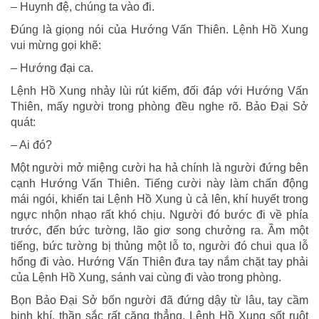
– Huynh đệ, chúng ta vào đi.
Đúng là giọng nói của Hướng Vấn Thiên. Lệnh Hồ Xung
vui mừng gọi khẽ:
– Hướng đại ca.
Lệnh Hồ Xung nhảy lùi rút kiếm, đối đáp với Hướng Vấn
Thiên, mấy người trong phòng đều nghe rõ. Bảo Đại Sở
quát:
– Ai đó?
Một người mở miệng cười ha hả chính là người đứng bên
cạnh Hướng Vấn Thiên. Tiếng cười này làm chấn động
mái ngói, khiến tai Lệnh Hồ Xung ù cả lên, khí huyết trong
ngực nhộn nhạo rất khó chịu. Người đó bước đi về phía
trước, đến bức tường, lão giơ song chưởng ra. Ầm một
tiếng, bức tường bị thủng một lỗ to, người đó chui qua lỗ
hổng đi vào. Hướng Vấn Thiên đưa tay nắm chặt tay phải
của Lệnh Hồ Xung, sánh vai cùng đi vào trong phòng.
Bọn Bảo Đại Sở bốn người đã đứng dậy từ lâu, tay cầm
binh khí, thần sắc rất căng thẳng. Lệnh Hồ Xung sốt ruột