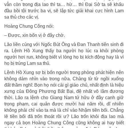
vẫn còn trong địa lao thì ta… hừ… thì Đại Sở ta sẽ khấu
đầu bồi tội trước ba vị, sẽ lập tức giải khai cực hình Lam
sa thủ cho các vị.
Hoàng Chung Công nói:
– Được, xin bốn vị ở đây chờ.
Lão liền cùng với Ngốc Bút Ông và Đan Thanh tiên sinh đi
ra. Lệnh Hồ Xung thấy ba người họ lúc ra khỏi phòng
người hơi run, không biết vì lòng họ bị kích động hay là vì
họ bị trúng Lam sa thủ.
Lệnh Hồ Xung sợ bị bốn người trong phòng phát hiện nên
không dám nhìn vào trong nữa. Chàng từ từ ngồi xuống
đất thầm nghĩ: Bọn họ nói cái gì giáo chủ, nhất định là hiệu
xưng của Đông Phương Bất Bại, đệ nhất võ lâm đương
thời. Lão ra lệnh cho Giang Nam tứ hữu ở đây canh giữ
trọng phạm, cai quản được mười hai năm rồi, dĩ nhiên
không phải chỉ vào ta mà là chỉ vào Nhậm tiền bối. Chẳng
lẽ tiền bối đã trốn thoát rồi ư? Lão trốn khỏi địa lao mà
ngay cả bọn Hoàng Chung Công cũng không ai hay biết