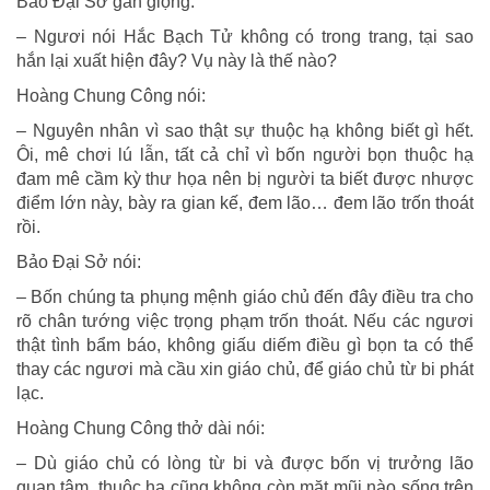
Bảo Đại Sở gằn giọng:
– Ngươi nói Hắc Bạch Tử không có trong trang, tại sao
hắn lại xuất hiện đây? Vụ này là thế nào?
Hoàng Chung Công nói:
– Nguyên nhân vì sao thật sự thuộc hạ không biết gì hết.
Ôi, mê chơi lú lẫn, tất cả chỉ vì bốn người bọn thuộc hạ
đam mê cầm kỳ thư họa nên bị người ta biết được nhược
điểm lớn này, bày ra gian kế, đem lão… đem lão trốn thoát
rồi.
Bảo Đại Sở nói:
– Bốn chúng ta phụng mệnh giáo chủ đến đây điều tra cho
rõ chân tướng việc trọng phạm trốn thoát. Nếu các ngươi
thật tình bẩm báo, không giấu diếm điều gì bọn ta có thể
thay các ngươi mà cầu xin giáo chủ, để giáo chủ từ bi phát
lạc.
Hoàng Chung Công thở dài nói:
– Dù giáo chủ có lòng từ bi và được bốn vị trưởng lão
quan tâm, thuộc hạ cũng không còn mặt mũi nào sống trên