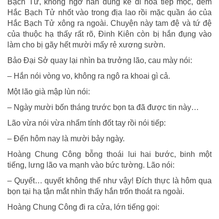
Bạch Tử, không ngờ hắn dùng kế di hoa tiếp mộc, đem
Hắc Bạch Tử nhốt vào trong địa lao rồi mặc quần áo của
Hắc Bạch Tử xông ra ngoài. Chuyện này tam đệ và tứ đệ
của thuộc hạ thấy rất rõ, Đinh Kiên còn bị hắn đụng vào
làm cho bị gãy hết mười mấy rẻ xương sườn.
Bảo Đại Sở quay lại nhìn ba trưởng lão, cau mày nói:
– Hắn nói vòng vo, không ra ngô ra khoai gì cả.
Một lão già mập lùn nói:
– Ngày mười bốn tháng trước bọn ta đã được tin này…
Lão vừa nói vừa nhẩm tính đốt tay rồi nói tiếp:
– Đến hôm nay là mười bảy ngày.
Hoàng Chung Công bỗng thoái lui hai bước, binh một
tiếng, lưng lão va mạnh vào bức tường. Lão nói:
– Quyết… quyết không thể như vậy! Đích thực là hôm qua
bọn tại hạ tận mắt nhìn thấy hắn trốn thoát ra ngoài.
Hoàng Chung Công đi ra cửa, lớn tiếng gọi: