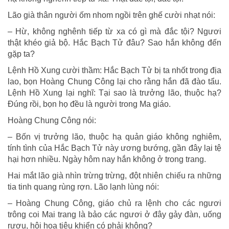
Lão già thân người ốm nhom ngồi trên ghế cười nhạt nói:
– Hừ, không nghênh tiếp từ xa có gì mà đắc tội? Ngươi
thật khéo giả bộ. Hắc Bạch Tử đâu? Sao hắn không đến
gặp ta?
Lệnh Hồ Xung cười thầm: Hắc Bạch Tử bị ta nhốt trong địa
lao, bọn Hoàng Chung Công lại cho rằng hắn đã đào tẩu.
Lệnh Hồ Xung lại nghĩ: Tại sao là trưởng lão, thuộc hạ?
Đúng rồi, bọn họ đều là người trong Ma giáo.
Hoàng Chung Công nói:
– Bốn vị trưởng lão, thuộc hạ quản giáo không nghiêm,
tính tình của Hắc Bạch Tử này ương bướng, gần đây lại tệ
hại hơn nhiều. Ngày hôm nay hắn không ở trong trang.
Hai mắt lão già nhìn trừng trừng, đột nhiên chiếu ra những
tia tinh quang rùng rợn. Lão lạnh lùng nói:
– Hoàng Chung Công, giáo chủ ra lệnh cho các ngươi
trông coi Mai trang là bảo các ngươi ở đây gảy đàn, uống
rượu, hội họa tiêu khiển có phải không?