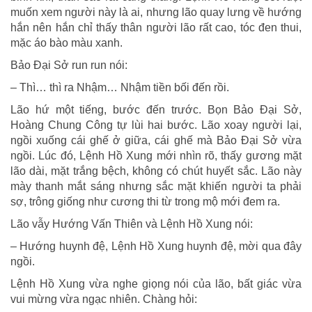
muốn xem người này là ai, nhưng lão quay lưng về hướng
hắn nên hắn chỉ thấy thân người lão rất cao, tóc đen thui,
mặc áo bào màu xanh.
Bảo Đại Sở run run nói:
– Thì… thì ra Nhậm… Nhậm tiền bối đến rồi.
Lão hứ một tiếng, bước đến trước. Bọn Bảo Đại Sở,
Hoàng Chung Công tự lùi hai bước. Lão xoay người lại,
ngồi xuống cái ghế ở giữa, cái ghế mà Bảo Đại Sở vừa
ngồi. Lúc đó, Lệnh Hồ Xung mới nhìn rõ, thấy gương mặt
lão dài, mặt trắng bệch, không có chút huyết sắc. Lão này
mày thanh mắt sáng nhưng sắc mặt khiến người ta phải
sợ, trông giống như cương thi từ trong mộ mới đem ra.
Lão vẫy Hướng Vấn Thiên và Lệnh Hồ Xung nói:
– Hướng huynh đệ, Lệnh Hồ Xung huynh đệ, mời qua đây
ngồi.
Lệnh Hồ Xung vừa nghe giọng nói của lão, bất giác vừa
vui mừng vừa ngạc nhiên. Chàng hỏi: