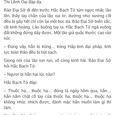
Thi Lệnh Oai đáp dạ.
Bảo Đại Sở đi đến trước Hắc Bạch Tử túm ngực nhấc lão
lên, thấy tay chân của lão xụi lơ, dường như xương cốt
đều bị gãy hết chỉ còn lại một bọc da. Bảo Đại Sở biến sắc,
rất kinh hoàng. Lão buông tay ra. Hắc Bạch Tử ngã xuống
đất không đứng dậy được. Một lão già quắc thước cao ráo
nói:
– Đúng vậy, hắn bị trúng… trúng Hấp tinh đại pháp, tinh
lực toàn thân đều bị hút sạch.
Giọng nói của lão run run, vô cùng kinh hãi. Bảo Đại Sở
hỏi Hắc Bạch Tử:
– Ngươi bị hắn hại lúc nào?
Hắc Bạch Tử đáp:
– Thuộc hạ… thuộc hạ… đúng là ngày hôm qua, hắn…
hắn nắm chặt cổ tay của thuộc hạ, thuộc hạ… thuộc hạ
không nhúc nhích được, đành mặc hắn muốn làm gì thì
làm.