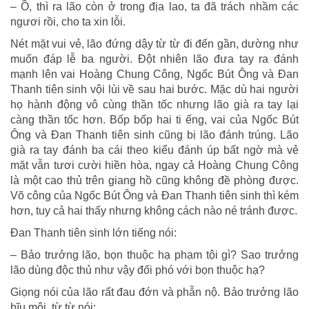
– Ồ, thì ra lão còn ở trong địa lao, ta đã trách nhầm các
ngươi rồi, cho ta xin lỗi.
Nét mặt vui vẻ, lão đứng dậy từ từ đi đến gần, dường như
muốn đáp lễ ba người. Đột nhiên lão đưa tay ra đánh
mạnh lên vai Hoàng Chung Công, Ngốc Bút Ông và Đan
Thanh tiên sinh vội lùi về sau hai bước. Mặc dù hai người
họ hành động vô cùng thần tốc nhưng lão già ra tay lại
càng thần tốc hơn. Bốp bốp hai ti ếng, vai của Ngốc Bút
Ông và Đan Thanh tiên sinh cũng bị lão đánh trúng. Lão
già ra tay đánh ba cái theo kiểu đánh úp bất ngờ mà vẻ
mặt vẫn tươi cười hiền hòa, ngay cả Hoàng Chung Công
là một cao thủ trên giang hồ cũng không đề phòng được.
Võ công của Ngốc Bút Ông và Đan Thanh tiên sinh thì kém
hơn, tuy cả hai thấy nhưng không cách nào né tránh được.
Đan Thanh tiên sinh lớn tiếng nói:
– Bảo trưởng lão, bọn thuộc hạ phạm tội gì? Sao trưởng
lão dùng độc thủ như vậy đối phó với bọn thuộc hạ?
Giọng nói của lão rất đau đớn và phẫn nộ. Bảo trưởng lão
bĩu môi, từ từ nói: