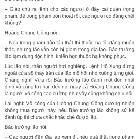
– Giáo chủ ra lệnh cho các ngươi ở đây cai quản trọng
phạm, để trọng phạm trốn thoát rồi, các ngươi có đáng chết
không?
Hoàng Chung Công nói:
– Nếu trọng phạm đào tẩu thật thì thuộc hạ tội đáng muôn
thác, nhưng lão vẫn còn bị giam trong địa lao. Bảo trưởng
lão lạm dụng độc hình, khiến bọn thuộc hạ không phục.
Lúc lão nói, thân người hơi nghiêng. Lệnh Hồ Xung đứng
ngoài cửa sổ thấy trán của lão mồ hôi nhỏ xuống từng giọt.
Chàng nghĩ: Vừa rồi Bảo trưởng lão đánh một đòn nhất
định vô cùng lợi hại, đến nỗi ngay cả Hoàng Chung Công
là người võ công cao cường như vậy cũng không chịu nổi.
Lại nghĩ: Võ công của Hoàng Chung Công đương nhiên
không thua người này, nếu Bảo trưởng lão không sử kế
đánh úp thì chưa chắc khắc chế được lão.
Bảo trưởng lão nói:
– Các ngươi đến địa lao xem đi, nếu quả thật trọng phạm