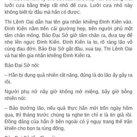
lưỡi cưa bằng thép rất nhỏ để cưa. Lưỡi cưa nhỏ này
không biết từ đâu mà hắn có được.
Thi Lệnh Oai dẫn hai tên gia nhân khiêng Đinh Kiên vào.
Đinh Kiên nằm trên cái giường hẹp, trên người phủ một
tấm chăn mỏng. Bảo Đại Sở giở tấm chăn ra, đưa tay để
nhẹ lên ngực Đinh Kiên. Đinh Kiên la to, rõ ràng lão vô
cùng đau đớn. Bảo Đại Sở gật đầu, xua tay. Thi Lệnh Oai
và hai tên gia nhân khiêng Đinh Kiên ra.
Bảo Đại Sở nói:
– Hắn bị đụng quả nhiên rất nặng, đúng là do lão ấy gây ra
rồi.
Người phụ nữ nãy giờ không mở miệng, bây giờ bỗng
nhiên nói:
– Bảo trưởng lão, nếu quả thực hắn mới trốn ngày hôm
qua, thì tháng trước chúng ta nghe tin chỉ e là tin giả rồi.
Đồng đảng của hắn ở bên ngoài có ý ngụy trang thế trận
khiến cho bọn ta rúng động.