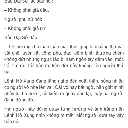
Bảo Đại Sở lắc đầu nói:
– Không phải giả đâu.
Người phụ nữ hỏi:
– Không phải giả ư?
Bảo Đại Sở đáp:
– Tiết hương chủ toàn thân mặc thiết giáp làm bằng thứ vải
sắt chế luyện rất công phu, đao kiếm bình thường chém
không đứt nhưng ngực lão bị năm ngón tay đâm vào, móc
trái tim ra. Trừ hắn ra, trên đời này không còn người thứ
hai…
Lệnh Hồ Xung đang lắng nghe đến xuất thần, bỗng nhiên
có người vỗ nhẹ lên vai. Cái vỗ này bất ngờ, hắn giật mình
nhảy lùi ba bước, rút kiếm ra quay đầu lại, thấy hai người
đang đứng đó.
Hai người này đứng quay lưng hướng về ánh trăng nên
Lệnh Hồ Xung nhìn không rõ mặt. Một người đưa tay vẫy
hắn nói: