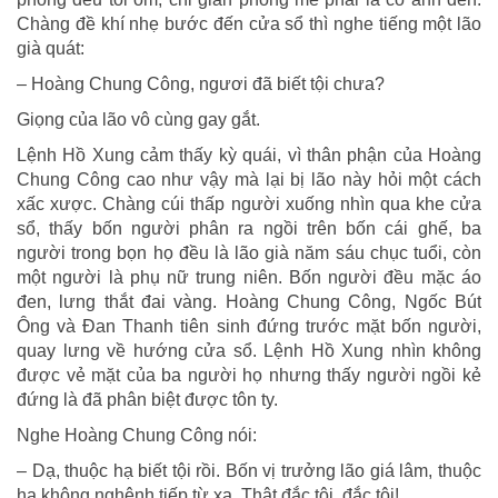
Chàng đề khí nhẹ bước đến cửa sổ thì nghe tiếng một lão
già quát:
– Hoàng Chung Công, ngươi đã biết tội chưa?
Giọng của lão vô cùng gay gắt.
Lệnh Hồ Xung cảm thấy kỳ quái, vì thân phận của Hoàng
Chung Công cao như vậy mà lại bị lão này hỏi một cách
xấc xược. Chàng cúi thấp người xuống nhìn qua khe cửa
sổ, thấy bốn người phân ra ngồi trên bốn cái ghế, ba
người trong bọn họ đều là lão già năm sáu chục tuổi, còn
một người là phụ nữ trung niên. Bốn người đều mặc áo
đen, lưng thắt đai vàng. Hoàng Chung Công, Ngốc Bút
Ông và Đan Thanh tiên sinh đứng trước mặt bốn người,
quay lưng về hướng cửa sổ. Lệnh Hồ Xung nhìn không
được vẻ mặt của ba người họ nhưng thấy người ngồi kẻ
đứng là đã phân biệt được tôn ty.
Nghe Hoàng Chung Công nói:
– Dạ, thuộc hạ biết tội rồi. Bốn vị trưởng lão giá lâm, thuộc
hạ không nghênh tiếp từ xa. Thật đắc tội, đắc tội!