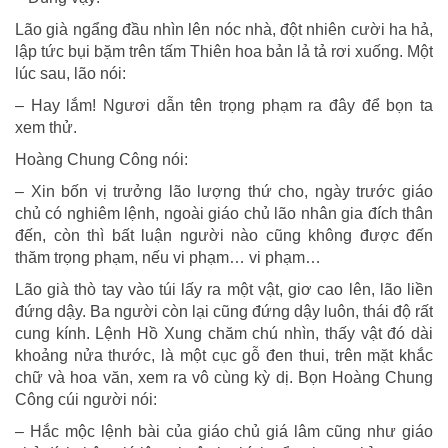
Lão già ngẩng đầu nhìn lên nóc nhà, đột nhiên cười ha hả,
lập tức bụi bặm trên tấm Thiên hoa bản lả tả rơi xuống. Một
lúc sau, lão nói:
– Hay lắm! Ngươi dẫn tên trọng phạm ra đây để bọn ta
xem thử.
Hoàng Chung Công nói:
– Xin bốn vị trưởng lão lượng thứ cho, ngày trước giáo
chủ có nghiêm lệnh, ngoài giáo chủ lão nhân gia đích thân
đến, còn thì bất luận người nào cũng không được đến
thăm trọng phạm, nếu vi phạm… vi phạm…
Lão già thò tay vào túi lấy ra một vật, giơ cao lên, lão liền
đứng dậy. Ba người còn lại cũng đứng dậy luôn, thái độ rất
cung kính. Lệnh Hồ Xung chăm chú nhìn, thấy vật đó dài
khoảng nửa thước, là một cục gỗ đen thui, trên mặt khắc
chữ và hoa văn, xem ra vô cùng kỳ dị. Bọn Hoàng Chung
Công cúi người nói:
– Hắc mộc lệnh bài của giáo chủ giá lâm cũng như giáo