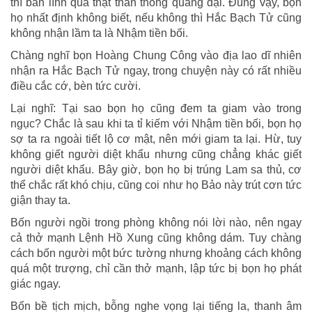
thì bản lĩnh quả thật thần thông quảng đại. Đúng vậy, bọn
họ nhất định không biết, nếu không thì Hắc Bạch Tử cũng
không nhận lầm ta là Nhậm tiền bối.
Chàng nghĩ bọn Hoàng Chung Công vào địa lao dĩ nhiên
nhận ra Hắc Bạch Tử ngay, trong chuyện này có rất nhiều
điều cắc cớ, bèn tức cười.
Lại nghĩ: Tại sao bọn họ cũng đem ta giam vào trong
ngục? Chắc là sau khi ta tỉ kiếm với Nhậm tiền bối, bọn họ
sợ ta ra ngoài tiết lộ cơ mật, nên mới giam ta lại. Hừ, tuy
không giết người diệt khẩu nhưng cũng chẳng khác giết
người diệt khẩu. Bây giờ, bọn họ bị trúng Lam sa thủ, cơ
thể chắc rất khó chịu, cũng coi như họ Bảo này trút cơn tức
giận thay ta.
Bốn người ngồi trong phòng không nói lời nào, nên ngay
cả thở mạnh Lệnh Hồ Xung cũng không dám. Tuy chàng
cách bốn người một bức tường nhưng khoảng cách không
quá một trượng, chỉ cần thở mạnh, lập tức bị bọn họ phát
giác ngay.
Bốn bề tịch mịch, bỗng nghe vọng lại tiếng la, thanh âm