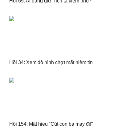
Hồi 65: Ai đang giữ Tịch tà kiếm phổ?
Hồi 34: Xem đồ hình chợt mất niềm tin
Hồi 154: Mật hiệu “Cút con bà mày đi!”