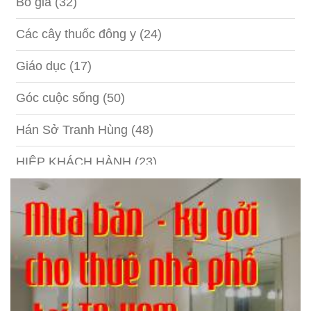
Bố già
(32)
Các cây thuốc đông y
(24)
Giáo dục
(17)
Góc cuộc sống
(50)
Hán Sở Tranh Hùng
(48)
HIỆP KHÁCH HÀNH
(23)
Hồng lâu mộng
(124)
Kinh tế
(1)
Kỹ năng
(18)
Liên Thành quyết
(13)