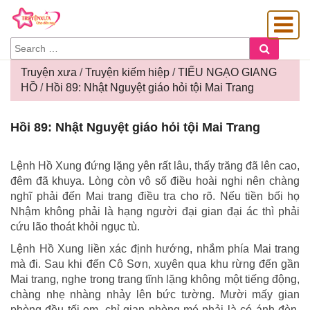
SEARCH
Search
FOR:
Truyện xưa
/
Truyện kiếm hiệp
/
TIẾU NGẠO GIANG
HỒ
/
Hồi 89: Nhật Nguyệt giáo hỏi tội Mai Trang
OÀNG GIA
Hồi
Hồi 89: Nhật Nguyệt giáo hỏi tội Mai Trang
89:
Nhật
Nguyệt
Lệnh Hồ Xung đứng lặng yên rất lâu, thấy trăng đã lên cao,
giáo
đêm đã khuya. Lòng còn vô số điều hoài nghi nên chàng
hỏi
nghĩ phải đến Mai trang điều tra cho rõ. Nếu tiền bối họ
tội
Nhậm không phải là hạng người đại gian đại ác thì phải
Mai
cứu lão thoát khỏi ngục tù.
Trang
Lệnh Hồ Xung liền xác định hướng, nhắm phía Mai trang
mà đi. Sau khi đến Cô Sơn, xuyên qua khu rừng đến gần
Mai trang, nghe trong trang tĩnh lặng không một tiếng động,
chàng nhẹ nhàng nhảy lên bức tường. Mười mấy gian
phòng đều tối om, chỉ gian phòng mé phải là có ánh đèn.