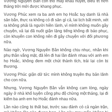
Vương Nguyên Bân còn thổ mấy khẩu huyết, điều trị hơn
tháng trời mới được khang phục.
Vương Phúc xem ra ba anh em họ Hoắc tuy danh là nhà
săn bắn, thực ra không có đi săn gì cả, lai lịch bất minh, xét
ra không phải là người hiền lành, vì mình không muốn gây
chuyện, vả lại đã nuốt giận lặng tiếng không đi báo phục,
còn khuyên con không nên đi gây chuyện với đối phương
nữa.
Nào ngờ, Vương Nguyên Bân không chịu nhục, nhân khi
phụ thân vắng mặt, đã lẻn đi hai lần đánh nhau với anh em
họ Hoắc, không đem một chút thành tích, trái lại còn bị
thương.
Vương Phúc giận dữ tức mình không truyền thụ bản lãnh
cho con nữa.
Nhưng, Vương Nguyên Bân vẫn không cam lòng, ngày
ngày ở nhà khổ luyện công phu độ chừng một tháng, lại đi
kiếm ba anh em họ Hoắc đánh nhau nữa.
Lần nào cũng bị thất bại, trước sau đánh có cả ngàn trận,