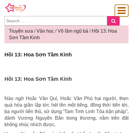
SEARCH
Search
FOR:
Truyện xưa
/
Văn học
/
Võ lâm ngũ bá
/
Hồi 13: Hoa
Sơn Tầm Kinh
OÀNG GIA
Hồi
Hồi 13: Hoa Sơn Tầm Kinh
13:
Hoa
Sơn
Tầm
Hồi 13: Hoa Sơn Tầm Kinh
Kinh
Nào ngờ Hoắc Văn Quí, Hoắc Văn Phú hai người, thẹn
quá hóa giận lập tức hét lên một tiếng, đồng thời tiến tới,
ba người liên thủ, sử dụng “Tam Tinh Linh Tỏa trận pháp”,
đánh Vương Nguyên Bân trọng thương, nằm trên đất
không nhúc nhích được.