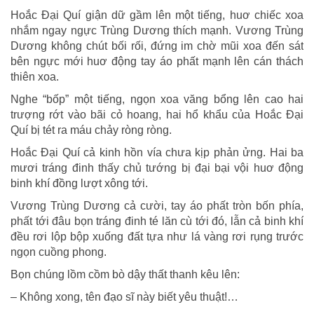
Hoắc Đại Quí giận dữ gầm lên một tiếng, huơ chiếc xoa
nhắm ngay ngực Trùng Dương thích mạnh. Vương Trùng
Dương không chút bối rối, đứng im chờ mũi xoa đến sát
bên ngực mới huơ động tay áo phất mạnh lên cán thách
thiên xoa.
Nghe “bốp” một tiếng, ngọn xoa văng bổng lên cao hai
trượng rớt vào bãi cỏ hoang, hai hổ khẩu của Hoắc Đại
Quí bị tét ra máu chảy ròng ròng.
Hoắc Đại Quí cả kinh hồn vía chưa kịp phản ửng. Hai ba
mươi tráng đinh thấy chủ tướng bị đại bại vội huơ động
binh khí đồng lượt xông tới.
Vương Trùng Dương cả cười, tay áo phất tròn bốn phía,
phất tới đâu bọn tráng đinh té lăn cù tới đó, lẫn cả binh khí
đều rơi lộp bộp xuống đất tựa như lá vàng rơi rụng trước
ngọn cuồng phong.
Bọn chúng lồm cồm bò dậy thất thanh kêu lên:
– Không xong, tên đạo sĩ này biết yêu thuật!…