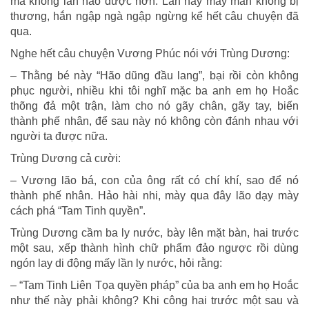
mà không lần nào được hơn. Lần này may mắn không bị
thương, hắn ngập ngà ngập ngừng kể hết câu chuyện đã
qua.
Nghe hết câu chuyện Vương Phúc nói với Trùng Dương:
– Thằng bé này “Hão dũng đầu lang”, bại rồi còn không
phục người, nhiều khi tôi nghĩ mặc ba anh em họ Hoắc
thõng đả một trận, làm cho nó gãy chân, gãy tay, biến
thành phế nhân, để sau này nó không còn đánh nhau với
người ta được nữa.
Trùng Dương cả cười:
– Vương lão bá, con của ông rất có chí khí, sao để nó
thành phế nhân. Hảo hài nhi, mày qua đây lão dạy mày
cách phá “Tam Tinh quyền”.
Trùng Dương cầm ba ly nước, bày lên mặt bàn, hai trước
một sau, xếp thành hình chữ phẩm đảo ngược rồi dùng
ngón lay di động mấy lần ly nước, hỏi rằng:
– “Tam Tinh Liên Tọa quyền pháp” của ba anh em họ Hoắc
như thế này phải không? Khi công hai trước một sau và