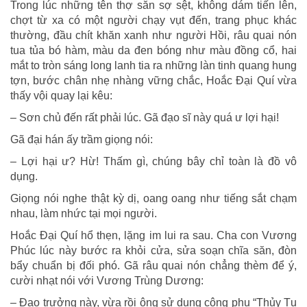
Trong lúc những tên thợ săn sợ sệt, không dám tiến lên,
chợt từ xa có một người chạy vụt đến, trang phục khác
thường, đầu chít khăn xanh như người Hồi, râu quai nón
tua tủa bó hàm, màu da đen bóng như màu đồng cổ, hai
mắt to tròn sáng long lanh tia ra những làn tinh quang hung
tợn, bước chân nhẹ nhàng vững chắc, Hoắc Đại Quí vừa
thấy vội quay lại kêu:
– Sơn chủ đến rất phải lúc. Gã đạo sĩ này quá ư lợi hại!
Gã đại hán ấy trầm giọng nói:
– Lợi hại ư? Hừ! Thấm gì, chúng bây chỉ toàn là đồ vô
dụng.
Giọng nói nghe thật kỳ dị, oang oang như tiếng sắt chạm
nhau, làm nhức tại mọi người.
Hoắc Đại Quí hổ thẹn, lặng im lui ra sau. Cha con Vương
Phúc lúc này bước ra khỏi cửa, sửa soạn chĩa săn, đòn
bẩy chuẩn bị đối phó. Gã râu quai nón chẳng thèm để ý,
cười nhạt nói với Vương Trùng Dương:
– Đạo trưởng này, vừa rồi ông sử dụng công phu “Thủy Tụ