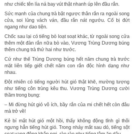
như chiếc tên lìa ná bay vút thật nhanh úp lên đầu rắn.
Sức mạnh của chung trà bật ngược thân rắn ra ngoài song
cửa, soi lủng vách ván, đầu rắn nát ngướu. Cổ bị đứt
ngang như dao tiện.
Chốc sau lại có tiếng bò loạt soạt khác, từ ngoài song cửa
thêm một đàn rắn nữa bò vào, Vương Trùng Dương búng
thêm chung trà thứ hai như trước.
Cứ như thế Trùng Dương búng hết năm chung trà trước
mặt liên tiếp giết chết năm con rắn độc hình dạng như
nhau.
Đột nhiên có tiếng người hút gió thật khẽ, mường tượng
như tiếng côn trùng kêu thu. Vương Trùng Dương cười
thầm trong bụng:
– Mi đừng hút gió vô ích, bầy rắn của mi chết hết còn đâu
mà trở về!
Kẻ bí mật hút gió một hồi, thấy không động tĩnh gì thôi
ngưng hẳn tiếng hút gió. Trong nháy mắt sau dó, tiếng sột
soạt vang động khắp nơi, rào rào như tiếng tằm ăn dâu.