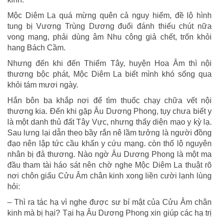
Mộc Diêm La quá mừng quên cả nguy hiểm, đề lộ hình
tung bị Vương Trùng Dương đuổi đánh thiếu chút nữa
vong mạng, phải dùng âm Nhu công giả chết, trốn khỏi
hang Bách Cầm.
Nhưng đến khi đến Thiểm Tây, huyện Hoa Âm thì nội
thương bộc phát, Mộc Diêm La biết mình khó sống qua
khỏi tám mươi ngày.
Hắn bôn ba khắp nơi để tìm thuốc chạy chữa vết nội
thương kia. Đến khi gặp Âu Dương Phong, tụy chưa biết y
là một danh thủ đất Tây Vực, nhưng thấy diện mạo y kỳ lạ.
Sau lưng lại dẫn theo bầy rắn nê lầm tưởng là người đồng
đạo nên lập tức cầu khẩn y cứu mạng. còn thố lộ nguyên
nhân bị đả thương. Nào ngờ Âu Dương Phong là một ma
đầu tham tài háo sát nên chờ nghe Mộc Diêm La thuật rõ
nơi chôn giấu Cửu Âm chân kinh xong liền cười lạnh lùng
hỏi:
– Thì ra tác hạ vì nghe được sư bí mật của Cửu Âm chân
kinh mà bị hại? Tại hạ Âu Dương Phong xin giúp các hạ trị