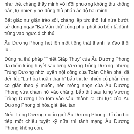
như thế, chàng thấy mình với đối phương không thù không
oán, tự nhiễn y nỡ dùng thủ pháp ác độ hại mình.
Bất giác nư giận trào sôi, chàng lập tức thối lui nửa bướt,
sử dụng ngay “Bài Vân thủ” công phu, phất áo bên tả đánh
trúng vào ngực địch thủ.
Âu Dương Phong hét lên một tiếng thất thanh lả đảo thối
lui.
Đúng ra, thủ pháp “Thiết Giáp Thùy” của Âu Dương Phong
đã điểm trúng huyệt sau lưng Vương Trùng Dương, nhưng
Trùng Dương nhờ luyện nội công của Toàn Chân phái đã
đến lúc “Lư hỏa thuần thanh” bắp thịt tự nhiên có phản ứng
co giãn theo ý muốn, nên móng nhọn của Âu Dương
Phong vừa chạm hờ vào chàng, bắp thịt sau lưng Vương
Trùng Dương liền lõm vào sâu, thành ra chi lực của Âu
Dương Phong bị hóa giải tiêu tan.
Nếu Trùng Dương muốn giết Âu Dương Phong chỉ cần bồi
tiếp một chiêu tuyệt kỹ nữa thì tánh mạng Âu Dương
Phong không còn.