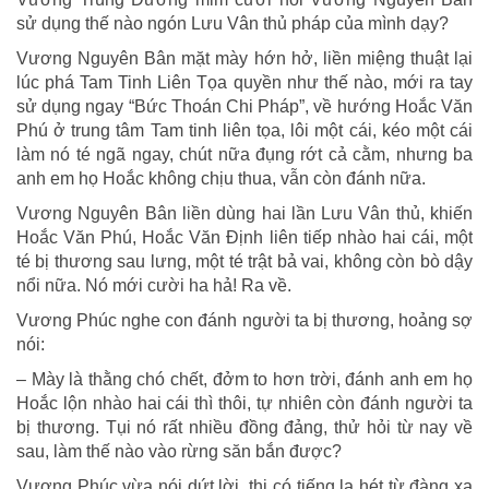
sử dụng thế nào ngón Lưu Vân thủ pháp của mình dạy?
Vương Nguyên Bân mặt mày hớn hở, liền miệng thuật lại
lúc phá Tam Tinh Liên Tọa quyền như thế nào, mới ra tay
sử dụng ngay “Bức Thoán Chi Pháp”, về hướng Hoắc Văn
Phú ở trung tâm Tam tinh liên tọa, lôi một cái, kéo một cái
làm nó té ngã ngay, chút nữa đụng rớt cả cằm, nhưng ba
anh em họ Hoắc không chịu thua, vẫn còn đánh nữa.
Vương Nguyên Bân liền dùng hai lần Lưu Vân thủ, khiến
Hoắc Văn Phú, Hoắc Văn Định liên tiếp nhào hai cái, một
té bị thương sau lưng, một té trật bả vai, không còn bò dậy
nổi nữa. Nó mới cười ha hả! Ra về.
Vương Phúc nghe con đánh người ta bị thương, hoảng sợ
nói:
– Mày là thằng chó chết, đởm to hơn trời, đánh anh em họ
Hoắc lộn nhào hai cái thì thôi, tự nhiên còn đánh người ta
bị thương. Tụi nó rất nhiều đồng đảng, thử hỏi từ nay về
sau, làm thế nào vào rừng săn bắn được?
Vương Phúc vừa nói dứt lời, thi có tiếng la hét từ đàng xa