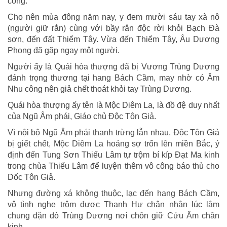
công.
Cho nên mùa đông năm nay, y đem mười sáu tay xà nô
(người giữ rắn) cùng với bầy rắn độc rời khỏi Bạch Đà
sơn, đến đất Thiểm Tây. Vừa đến Thiểm Tây, Âu Dương
Phong đã gặp ngay một người.
Người ấy là Quái hòa thượng đã bị Vương Trùng Dương
đánh trọng thương tại hang Bách Cầm, may nhờ có Âm
Nhu công nên giả chết thoát khỏi tay Trùng Dương.
Quái hòa thượng ấy tên là Mộc Diêm La, là đồ đệ duy nhất
của Ngũ Âm phái, Giáo chủ Độc Tôn Giả.
Vì nội bộ Ngũ Âm phái thanh trừng lẫn nhau, Độc Tôn Giả
bị giết chết, Mộc Diêm La hoảng sợ trốn lên miền Bắc, ý
định đến Tung Sơn Thiếu Lâm tự trộm bí kíp Đạt Ma kinh
trong chùa Thiếu Lâm để luyện thêm vô công báo thù cho
Dốc Tôn Giả.
Nhưng đường xá không thuộc, lạc đến hang Bách Cầm,
vô tình nghe trộm được Thanh Hư chân nhân lúc lâm
chung dặn dò Trùng Dương nơi chôn giữ Cửu Âm chân
kinh.