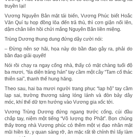
truyền lại!
Vương Nguyên Bân mặt tái biến, Vương Phúc biết Hoắc
Văn Quí tụ họp đồng lõa đến trả thù, thì cơn giận nổi lên,
dậm chân liên hồi chửi mắng Nguyên Bân liền miệng.
Trùng Dương thung dung đứng dậy cười nói:
– Đừng nên sợ hãi, họa này do bần đạo gây ra, phải do
bần đạo giải quyết!
Nói rồi chạy ra ngay cổng nhà, thấy có mặt chàng tuổi độ
ba mươi, “tía diện tráng hán” tay cầm một cây “Tam cổ thác
thiên sai”, thanh thế hung hăng.
Theo sau, hai ba mươi người trang phục “lạp hộ” tay cầm
lạp sai, trường thương sáng lóng lánh và đòn bảy dây
móc, khí thế dữ tợn hướng vào Vương gia xốc tới.
Vương Trùng Dương đứng ngang trước cổng, cúi đầu
chắp tay, niệm một tiếng “Vô lượng thọ Phật”. Bọn chúng
thấy trong nhà Vương phúc có thêm một vị đạo nhân mặt
mũi hiền từ, y quan sáng rỡ, ăn mặc rất tề chỉnh thì lấy làm