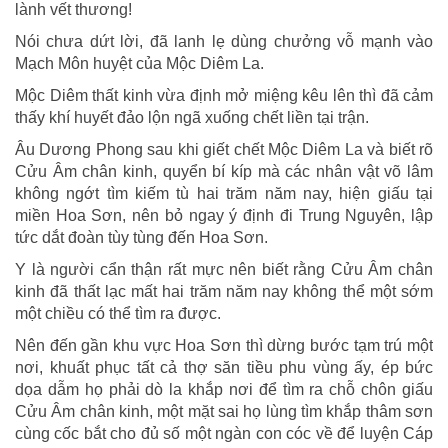
lành vết thương!
Nói chưa dứt lời, đã lanh lẹ dùng chưởng vỗ mạnh vào
Mạch Môn huyệt của Mộc Diêm La.
Mộc Diêm thất kinh vừa định mở miệng kêu lên thì đã cảm
thấy khí huyết đảo lộn ngã xuống chết liền tại trận.
Âu Dương Phong sau khi giết chết Mộc Diêm La và biết rõ
Cửu Âm chân kinh, quyển bí kíp mà các nhân vật võ lâm
không ngớt tìm kiếm tù hai trăm năm nay, hiện giấu tại
miền Hoa Sơn, nên bỏ ngay ý định đi Trung Nguyên, lập
tức dắt đoàn tùy tùng đến Hoa Sơn.
Y là người cẩn thận rất mực nên biết rằng Cửu Âm chân
kinh đã thất lạc mất hai trăm năm nay không thể một sớm
một chiều có thể tìm ra được.
Nên đến gần khu vực Hoa Sơn thì dừng bước tạm trú một
nơi, khuất phục tất cả thợ săn tiều phu vùng ấy, ép bức
dọa dẫm họ phải dò la khắp nơi để tìm ra chỗ chôn giấu
Cửu Âm chân kinh, một mặt sai họ lùng tìm khắp thâm sơn
cùng cốc bắt cho đủ số một ngàn con cóc về để luyện Cáp