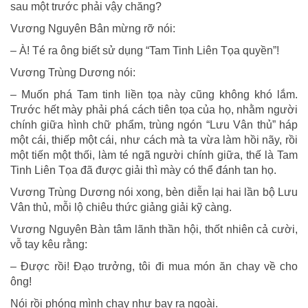
sau một trước phải vậy chăng?
Vương Nguyên Bân mừng rỡ nói:
– À! Té ra ông biết sử dụng “Tam Tinh Liên Tọa quyền”!
Vương Trùng Dương nói:
– Muốn phá Tam tinh liền tọa này cũng không khó lắm.
Trước hết mày phải phá cách tiên tọa của họ, nhằm người
chính giữa hình chữ phẩm, trùng ngón “Lưu Vân thủ” háp
một cái, thiếp một cái, như cách mà ta vừa làm hồi nãy, rồi
một tiến một thối, làm té ngã người chính giữa, thế là Tam
Tinh Liên Tọa đã được giải thì mày có thể đánh tan họ.
Vương Trùng Dương nói xong, bèn diễn lại hai lần bộ Lưu
Vân thủ, mỗi lộ chiêu thức giảng giải kỹ càng.
Vương Nguyên Bàn tâm lãnh thần hội, thốt nhiên cả cười,
vỗ tay kêu rằng:
– Được rồi! Đạo trưởng, tôi đi mua món ăn chay về cho
ông!
Nói rồi phóng mình chạy như bay ra ngoài.