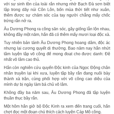
với sự sinh tồn của loài rắn nhưng nhờ Bạch Đà sơn biệt
lập trong dãy núi Côn Lôn, bốn mùa thời tiết như xuân,
thêm được sự chăm sóc của tay người chẳng mấy chốc
trứng rắn nở ra.
Âu Dương Phong ra công săn sóc, gây giống lẫn lộn nhau,
không đầy một năm, hắn đã có thêm mấy mươi loại độc xà.
Tuy nhiên bản tánh Âu Dương Phong hoang dâm, độc ác
nhưng lại cương quyết dị thường. Bao năm nay hắn nhứt
tâm luyện tập võ công để mong đoạt cho được danh: Đệ
nhất võ lâm cao thủ.
Hắn còn nghiên cứu quyển Độc kinh của Ngọc Động chân
nhân truyền lại khi xưa, luyện tập bầy rắn đang nuôi bày
thành xà trận, cùng phối hợp với võ công cao diệu của
mình dự bị ngày làm bá chủ võ lâm.
Không đầy ba năm sau, Âu Dương Phong đã tập luyện
thuần thục bầy rắn.
Một hôm hắn giở bộ Độc Kinh ra xem đến trang cuối, hắn
chợt đọc một đoạn chú thích cách luyện Cáp Mô công.