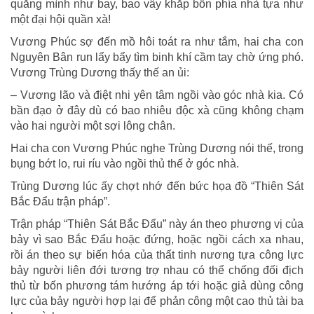
quăng mình như bay, bao vây khắp bốn phía nhà tựa như
một đại hội quần xà!
Vương Phúc sợ đến mồ hôi toát ra như tắm, hai cha con
Nguyên Bân run lẩy bẩy tìm binh khí cầm tay chờ ứng phó.
Vương Trùng Dương thấy thế an ủi:
– Vương lão và điệt nhi yên tâm ngồi vào góc nhà kia. Có
bần đạo ở đây dù có bao nhiêu độc xà cũng không chạm
vào hai người một sợi lông chân.
Hai cha con Vương Phúc nghe Trùng Dương nói thế, trong
bụng bớt lo, rui ríu vào ngồi thủ thế ở góc nhà.
Trùng Dương lúc ấy chợt nhớ đến bức họa đồ “Thiên Sát
Bắc Đẩu trận pháp”.
Trận pháp “Thiên Sát Bắc Đẩu” này án theo phương vị của
bảy vì sao Bắc Đẩu hoặc đứng, hoặc ngồi cách xa nhau,
rồi án theo sự biến hóa của thất tinh nương tựa công lực
bảy người liên đới tương trợ nhau có thể chống đối địch
thủ từ bốn phương tám hướng áp tới hoặc giả dùng công
lực của bảy người hợp lại để phản công một cao thủ tài ba