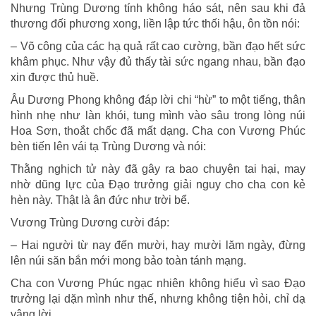
Nhưng Trùng Dương tính không háo sát, nên sau khi đả
thương đối phương xong, liền lập tức thối hậu, ôn tồn nói:
– Võ công của các hạ quả rất cao cường, bần đạo hết sức
khâm phục. Như vậy đủ thấy tài sức ngang nhau, bần đạo
xin được thủ huề.
Âu Dương Phong không đáp lời chi “hừ” to một tiếng, thân
hình nhẹ như làn khói, tung mình vào sâu trong lòng núi
Hoa Sơn, thoắt chốc đã mất dạng. Cha con Vương Phúc
bèn tiến lên vái tạ Trùng Dương và nói:
Thằng nghịch tử này đã gây ra bao chuyện tai hại, may
nhờ dũng lực của Đạo trưởng giải nguy cho cha con kẻ
hèn này. Thật là ân đức như trời bể.
Vương Trùng Dương cười đáp:
– Hai người từ nay đến mười, hay mười lăm ngày, đừng
lên núi săn bắn mới mong bảo toàn tánh mạng.
Cha con Vương Phúc ngạc nhiên không hiểu vì sao Đạo
trưởng lại dặn mình như thế, nhưng không tiện hỏi, chỉ dạ
vâng lời.