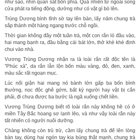
như sao, nhìn quan sát bốn phía. Quả nhiên từ ngoài song
cửa phát ra tiếng động, dường như có vật gì bò lên.
Trùng Dương bình tĩnh sờ tay lên bàn, lấy năm chung trà
sắp thành một hàng ngang trước chỗ ngồi.
Thời gian không đây một tuần trà, một con rắn ló đầu vào,
hai mang bạnh ra, đầu bằng cái bát lớn, thở khè khè định
chui vào nhà.
Vương Trùng Dương nhận ra là loài rắn rất độc tên là
“Phúc xà”, da rắn lẫn lộn bốn màu vàng, đỏ, đen, xanh,
màu sắc rất ngoạn mục.
Lúc nổi giận hai mang nó bành lớn gấp ba bốn bình
thường, nọc độc ghê gớm, bất kỳ người hay vật bị cắn
phải, đi chưa được ba bước là ngã xuống chết liền.
Vương Trùng Dương biết rõ loài rắn này không hề có ở
miền Tây Bắc hoang sơ lạnh lẽo, và như vậy loài rắn này
tất nhiên có người nuôi dưỡng.
Chàng không còn trù trừ, cầm lấy chung trà để lên lòng
bàn tay, dùng hai ngón tay kia búng thật mạnh, chung trà