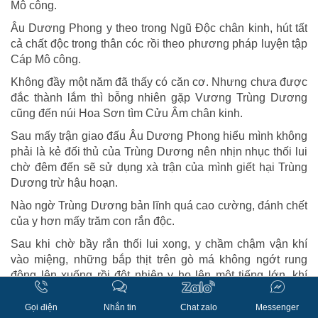
Mô công.
Âu Dương Phong y theo trong Ngũ Độc chân kinh, hút tất
cả chất độc trong thân cóc rồi theo phương pháp luyện tập
Cáp Mô công.
Không đầy một năm đã thấy có căn cơ. Nhưng chưa được
đắc thành lắm thì bỗng nhiên gặp Vương Trùng Dương
cũng đến núi Hoa Sơn tìm Cửu Âm chân kinh.
Sau mấy trận giao đấu Âu Dương Phong hiểu mình không
phải là kẻ đối thủ của Trùng Dương nên nhịn nhục thối lui
chờ đêm đến sẽ sử dụng xà trận của mình giết hại Trùng
Dương trừ hậu hoạn.
Nào ngờ Trùng Dương bản lĩnh quá cao cường, đánh chết
của y hơn mấy trăm con rắn độc.
Sau khi chờ bầy rắn thối lui xong, y chầm chậm vận khí
vào miệng, những bắp thịt trên gò má không ngớt rung
động lên xuống rồi đột nhiên y ho lên một tiếng lớn, khí
chưởng đẩy mạnh vào nhà của cha con Vương Phúc.
Gọi điện
Nhắn tin
Chat zalo
Messenger
Cáp Mô công quả thật lợi hại, “ầm” một tiếng rung chuyển