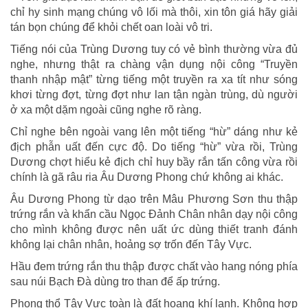
chỉ hy sinh mạng chúng vô lối mà thôi, xin tôn giá hãy giải
tán bọn chúng để khỏi chết oan loài vô tri.
Tiếng nói của Trùng Dương tuy có vẻ bình thường vừa đủ
nghe, nhưng thật ra chàng vận dụng nội công “Truyền
thanh nhập mật” từng tiếng một truyền ra xa tít như sóng
khơi từng đợt, từng đợt như lan tận ngàn trùng, dù người
ở xa một dặm ngoài cũng nghe rõ ràng.
Chỉ nghe bên ngoài vang lên một tiếng “hừ” dáng như kẻ
địch phẫn uất đến cực độ. Do tiếng “hừ” vừa rồi, Trùng
Dương chợt hiểu kẻ địch chỉ huy bầy rắn tấn công vừa rồi
chính là gã râu ria Âu Dương Phong chứ không ai khác.
Âu Dương Phong từ dạo trên Mâu Phương Sơn thu thập
trứng rắn và khẩn cầu Ngọc Đảnh Chân nhân dạy nội công
cho mình không được nên uất ức dùng thiết tranh đánh
không lại chân nhân, hoảng sợ trốn đến Tây Vực.
Hầu đem trứng rắn thu thập được chất vào hang nóng phía
sau núi Bạch Đà dùng tro than để ấp trứng.
Phong thổ Tây Vực toàn là đất hoang khí lạnh. Không hợp