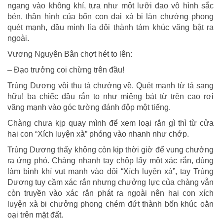
ngang vào không khí, tựa như một lưỡi đao vô hình sắc
bén, thân hình của bốn con đại xà bị làn chưởng phong
quét mạnh, đầu mình lìa đôi thành tám khúc văng bật ra
ngoài.
Vương Nguyên Bân chợt hét to lên:
– Đạo trưởng coi chừng trên đầu!
Trùng Dương vội thu tả chưởng về. Quét mạnh từ tả sang
hữu! ba chiếc đầu rắn to như miệng bát từ trên cao rơi
văng mạnh vào góc tường đánh độp một tiếng.
Chàng chưa kịp quay mình để xem loại rắn gì thì từ cửa
hai con “Xích luyện xà” phóng vào nhanh như chớp.
Trùng Dương thấy không còn kịp thời giờ để vung chưởng
ra ứng phó. Chàng nhanh tay chộp lấy một xác rắn, dùng
làm binh khí vụt mạnh vào đôi “Xích luyện xà”, tay Trùng
Dương tuy cầm xác rắn nhưng chưởng lực của chàng vẫn
còn truyền vào xác rắn phát ra ngoài nên hai con xích
luyện xà bi chưởng phong chém đứt thành bốn khúc oằn
oại trên mặt đất.