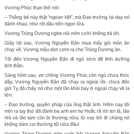
Vương Phúc than thở nói:
– Thằng bé này thật “ngoan liệt”, mà Đạo trưởng lại dạy nó
đánh nhau, như rót dầu trên ngọn lửa.
Vương Trùng Dương nghe nói mỉm cười không trả lời.
Giây lát sau, Vương Nguyên Bân mua mấy gói món ăn
chay về. Vương mẫu dọn cơm ra cho Trùng Dương ăn.
Tối đến Vương Nguyên Bân đi ngủ sớm để tĩnh dưỡng
tinh thần.
Sáng hôm sau, vợ chồng Vương Phúc còn ngủ chưa thức
dậy, Vương Nguyên Bân đã chạy ra ngoài rồi, chưa đến
giờ Tỵ đã chấy nó như một lần khói bay ở ngoài chạy về la
lớn:
– Đạo trưởng, quyền pháp của ông thật linh. Hôm nay tôi
mới ra tay thử đã đánh ba anh em họ Hoắc rã rời tơi tả, lão
nhị và lão tam còn bị thương nữa, từ nay trở đi chúng nó
không dám coi thường tôi nữa đâu!
Vương Trùng Dương mỉm cười hỏi Vương Nguyên Bân