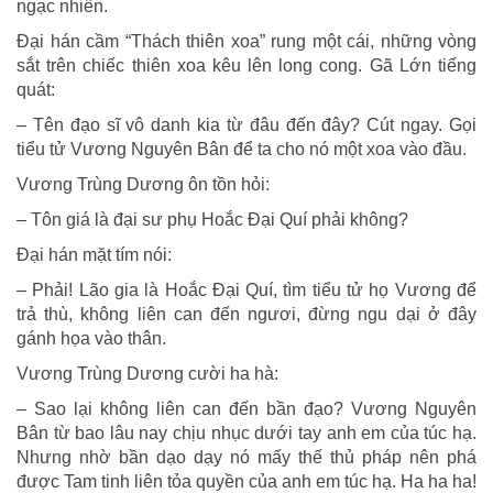
ngạc nhiên.
Đại hán cầm “Thách thiên xoa” rung một cái, những vòng
sắt trên chiếc thiên xoa kêu lên long cong. Gã Lớn tiếng
quát:
– Tên đạo sĩ vô danh kia từ đâu đến đây? Cút ngay. Gọi
tiểu tử Vương Nguyên Bân để ta cho nó một xoa vào đầu.
Vương Trùng Dương ôn tồn hỏi:
– Tôn giá là đại sư phụ Hoắc Đại Quí phải không?
Đại hán mặt tím nói:
– Phải! Lão gia là Hoắc Đại Quí, tìm tiểu tử họ Vương để
trả thù, không liên can đến ngươi, đừng ngu dại ở đây
gánh họa vào thân.
Vương Trùng Dương cười ha hà:
– Sao lại không liên can đến bần đạo? Vương Nguyên
Bân từ bao lâu nay chịu nhục dưới tay anh em của túc hạ.
Nhưng nhờ bần dạo dạy nó mấy thế thủ pháp nên phá
được Tam tinh liên tỏa quyền của anh em túc hạ. Ha ha ha!