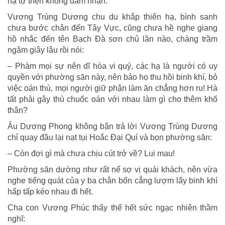
hạ tự thẹn không dám nhận.
Vương Trùng Dương chu du khắp thiên hạ, bình sanh
chưa bước chân đến Tây Vực, cũng chưa hề nghe giang
hồ nhắc đến tên Bạch Đà sơn chủ lần nào, chàng trầm
ngâm giây lâu rồi nói:
– Phàm mọi sự nên dĩ hòa vi quý, các hạ là người có uy
quyền với phường săn này, nên bảo họ thu hồi binh khí, bỏ
việc oán thù, mọi người giữ phận làm ăn chẳng hơn ru! Hà
tất phải gây thù chuốc oán với nhau làm gì cho thêm khổ
thân?
Âu Dương Phong không bận trả lời Vương Trùng Dương
chỉ quay đầu lại nạt tụi Hoắc Đại Quí và bọn phường săn:
– Còn đợi gì mà chưa chịu cút trở về? Lui mau!
Phường săn dường như rất nể sợ vị quái khách, nên vừa
nghe tiếng quát của y ba chân bốn cẳng lượm lấy binh khí
hấp tấp kéo nhau đi hết.
Cha con Vương Phúc thấy thế hết sức ngạc nhiên thầm
nghĩ: