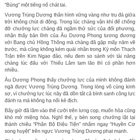
“Bùng” một tiếng nổ chát tai.
Vương Trùng Dương thân hình vững vàng như trụ đá giữa
trời không chút di động. Trong lúc chàng vận khí để chống
đỡ chưởng lực chàng đã ngầm thử sức của đối phương,
nhận thấy bản lĩnh của Âu Dương Phong tương đương
với Bang chủ Hồng Thông mà chàng đã gặp mấy năm về
trước, mà cũng không kém quái nhân trong Kỳ môn Thạch
Trận trên Kim Ngao đảo, nếu đem so sánh với tài năng
chàng lúc đấu với Thiếu Lâm tam lão thì có phần hơn
nhiều.
Âu Dương Phong thấy chưởng lực của mình không đánh
ngã được Vương Trùng Dương. Trong lòng vô cùng kinh
sợ, vì chưởng lực lúc nãy đã dồn tất cả bình sanh công lực
đánh ra mà không hạ nổi kẻ địch.
Bây giờ đã lâm vào thế cưỡi trên lưng cọp, muốn hòa cũng
khó mở miệng hòa. Nghĩ thế, y bèn song chưởng lật lại
thành chiêu “Phân Bộ Điệu Tiện” nhắm ngay “Huyền Cơ
song huyệt” trên ngực Vương Trùng Dương phạt mạnh.