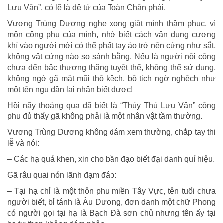
Lưu Vân”, có lẽ là đệ tử của Toàn Chân phái.
Vương Trùng Dương nghe xong giật mình thầm phục, vì
môn công phu của mình, nhờ biết cách vận dung cương
khí vào người mới có thể phất tay áo trở nên cứng như sắt,
không vật cứng nào so sánh bằng. Nếu là người nội công
chưa đến bậc thượng thặng tuyệt thế, không thể sử dụng,
không ngờ gã mặt mũi thô kệch, bộ tịch ngờ nghệch như
một tên ngu đần lại nhận biết được!
Hồi nãy thoáng qua đã biết là “Thủy Thủ Lưu Vân” công
phu đủ thấy gã không phải là một nhân vật tầm thường.
Vương Trùng Dương không dám xem thường, chắp tay thi
lễ và nói:
– Các hạ quá khen, xin cho bần đạo biết đại danh quí hiệu.
Gã râu quai nón lãnh đạm đáp:
– Tại hạ chỉ là một thôn phu miền Tây Vực, tên tuổi chưa
người biết, bỉ tánh là Âu Dương, đơn danh một chữ Phong
có người gọi tại hạ là Bạch Đà sơn chủ nhưng tên ấy tại