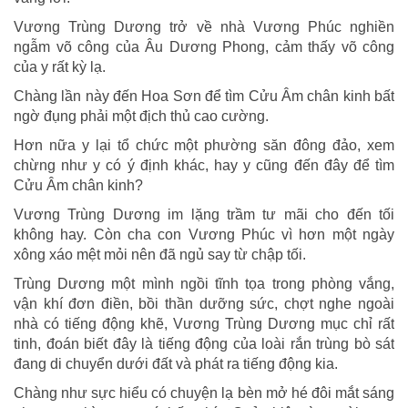
Vương Trùng Dương trở về nhà Vương Phúc nghiền
ngẫm võ công của Âu Dương Phong, cảm thấy võ công
của y rất kỳ lạ.
Chàng lần này đến Hoa Sơn để tìm Cửu Âm chân kinh bất
ngờ đụng phải một địch thủ cao cường.
Hơn nữa y lại tổ chức một phường săn đông đảo, xem
chừng như y có ý định khác, hay y cũng đến đây để tìm
Cửu Âm chân kinh?
Vương Trùng Dương im lặng trầm tư mãi cho đến tối
không hay. Còn cha con Vương Phúc vì hơn một ngày
xông xáo mệt mỏi nên đã ngủ say từ chập tối.
Trùng Dương một mình ngồi tĩnh tọa trong phòng vắng,
vận khí đơn điền, bồi thần dưỡng sức, chợt nghe ngoài
nhà có tiếng động khẽ, Vương Trùng Dương mục chỉ rất
tinh, đoán biết đây là tiếng động của loài rắn trùng bò sát
đang di chuyển dưới đất và phát ra tiếng động kia.
Chàng như sực hiểu có chuyện lạ bèn mở hé đôi mắt sáng