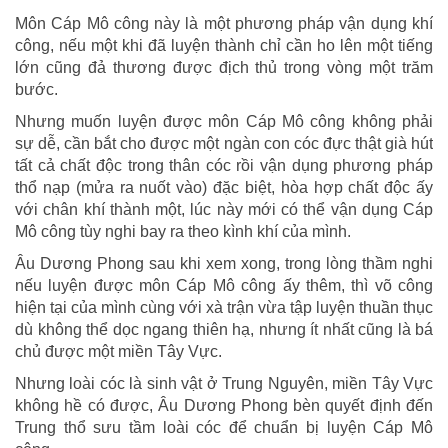
Môn Cáp Mô công này là một phương pháp vận dụng khí
công, nếu một khi đã luyện thành chỉ cần ho lên một tiếng
lớn cũng đả thương được địch thủ trong vòng một trăm
bước.
Nhưng muốn luyện được môn Cáp Mô công không phải
sự dễ, cần bắt cho được một ngàn con cóc đực thật già hút
tất cả chất độc trong thân cóc rồi vận dụng phương pháp
thổ nạp (mửa ra nuốt vào) đặc biệt, hòa hợp chất độc ấy
với chân khí thành một, lúc này mới có thể vận dụng Cáp
Mô công tùy nghi bay ra theo kình khí của mình.
Âu Dương Phong sau khi xem xong, trong lòng thầm nghi
nếu luyện được môn Cáp Mô công ấy thêm, thì võ công
hiện tại của mình cùng với xà trận vừa tập luyện thuần thục
dù không thể dọc ngang thiên hạ, nhưng ít nhất cũng là bá
chủ được một miền Tây Vực.
Nhưng loài cóc là sinh vật ở Trung Nguyên, miền Tây Vực
không hề có được, Âu Dương Phong bèn quyết định đến
Trung thổ sưu tầm loài cóc để chuẩn bị luyện Cáp Mô