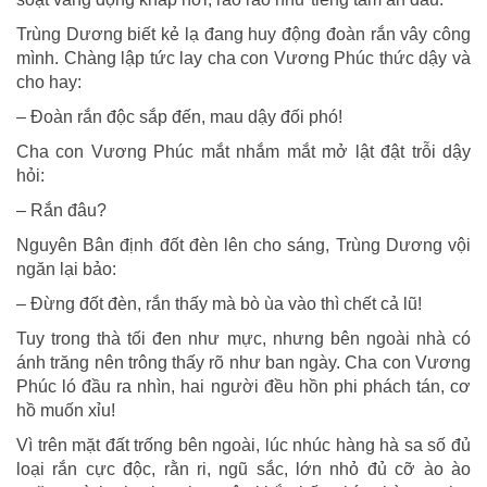
Trùng Dương biết kẻ lạ đang huy động đoàn rắn vây công
mình. Chàng lập tức lay cha con Vương Phúc thức dậy và
cho hay:
– Đoàn rắn độc sắp đến, mau dậy đối phó!
Cha con Vương Phúc mắt nhắm mắt mở lật đật trỗi dậy
hỏi:
– Rắn đâu?
Nguyên Bân định đốt đèn lên cho sáng, Trùng Dương vội
ngăn lại bảo:
– Đừng đốt đèn, rắn thấy mà bò ùa vào thì chết cả lũ!
Tuy trong thà tối đen như mực, nhưng bên ngoài nhà có
ánh trăng nên trông thấy rõ như ban ngày. Cha con Vương
Phúc ló đầu ra nhìn, hai người đều hồn phi phách tán, cơ
hồ muốn xỉu!
Vì trên mặt đất trống bên ngoài, lúc nhúc hàng hà sa số đủ
loại rắn cực độc, rằn ri, ngũ sắc, lớn nhỏ đủ cỡ ào ào