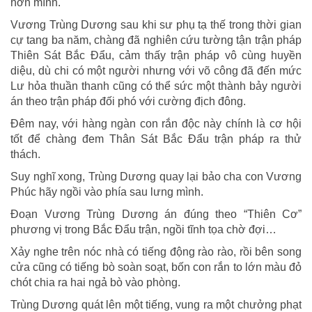
hơn mình.
Vương Trùng Dương sau khi sư phụ tạ thế trong thời gian
cự tang ba năm, chàng đã nghiên cứu tường tận trận pháp
Thiên Sát Bắc Đẩu, cảm thấy trận pháp vô cùng huyền
diệu, dù chi có một người nhưng với võ công đã đến mức
Lư hỏa thuần thanh cũng có thể sức một thành bảy người
án theo trận pháp đối phó với cường địch đông.
Đêm nay, với hàng ngàn con rắn độc này chính là cơ hội
tốt để chàng đem Thân Sát Bắc Đẩu trận pháp ra thử
thách.
Suy nghĩ xong, Trùng Dương quay lại bảo cha con Vương
Phúc hãy ngồi vào phía sau lưng mình.
Đoạn Vương Trùng Dương án đúng theo “Thiên Cơ”
phương vị trong Bắc Đẩu trận, ngồi tĩnh tọa chờ đợi…
Xảy nghe trên nóc nhà có tiếng động rào rào, rồi bên song
cửa cũng có tiếng bò soàn soạt, bốn con rắn to lớn màu đỏ
chót chia ra hai ngả bò vào phòng.
Trùng Dương quát lên một tiếng, vung ra một chưởng phạt