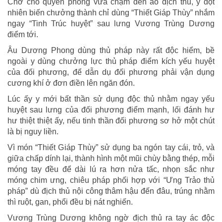
Chờ cho quyền phong vừa chạm đến áo địch thủ, y đột
nhiên biến chưởng thành chỉ dùng “Thiết Giáp Thùy” nhắm
ngay “Tinh Trúc huyệt” sau lưng Vương Trùng Dương
điểm tới.
Âu Dương Phong dùng thủ pháp này rất độc hiểm, bề
ngoài y dùng chưởng lực thủ pháp điểm kích yếu huyệt
của đối phương, để dẫn dụ đối phương phải vận dụng
cương khí ở đơn điền lên ngăn đón.
Lúc ấy y mới bất thần sử dụng độc thủ nhằm ngay yếu
huyệt sau lưng của đối phương điểm mạnh, lối đánh hư
hư thiệt thiệt ấy, nếu tinh thần đối phương sơ hở một chút
là bị nguy liền.
Vì món “Thiết Giáp Thùy” sử dụng ba ngón tay cái, trỏ, và
giữa chấp dính lại, thành hình một mũi chùy bằng thép, mỗi
móng tay đều để dài lú ra hơn nửa tấc, nhọn sắc như
móng chim ưng, chiêu pháp phối hợp với “Ưng Trảo thủ
pháp” dù địch thủ nội công thâm hậu đến đâu, trúng nhằm
thì ruột, gan, phổi đều bị nát nghiến.
Vương Trùng Dương không ngờ địch thủ ra tay ác độc