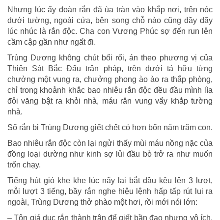
Nhưng lúc ấy đoàn rắn đã ùa tràn vào khắp nơi, trên nóc
dưới tường, ngoài cửa, bên song chỗ nào cũng đầy dãy
lúc nhúc là rắn độc. Cha con Vương Phúc sợ đến run lên
cầm cập gần như ngất đi.
Trùng Dương không chút bối rối, án theo phương vị của
Thiên Sát Bắc Đẩu trận pháp, trên dưới tả hữu từng
chưởng một vung ra, chưởng phong ào ào ra thắp phòng,
chỉ trong khoảnh khắc bao nhiêu rắn độc đều đầu mình lìa
đôi văng bật ra khỏi nhà, máu rắn vung vẩy khắp tường
nhà.
Số rắn bi Trùng Dương giết chết có hơn bốn năm trăm con.
Bao nhiêu rắn độc còn lại ngửi thấy mùi máu nồng nặc của
đồng loại dường như kinh sợ lủi đầu bò trở ra như muốn
trốn chạy.
Tiếng hút gió khe khe lúc nãy lại bắt đầu kêu lên 3 lượt,
mỗi lượt 3 tiếng, bầy rắn nghe hiệu lệnh hấp tấp rút lui ra
ngoài, Trùng Dương thở phào một hơi, rồi mới nói lớn:
– Tôn giá dục rắn thành trận để giết bần đạo nhưng vô ích,