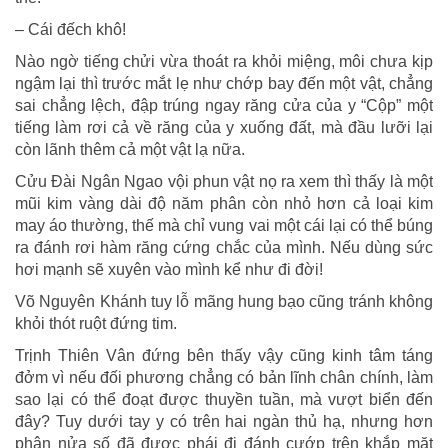
– Cái đếch khô!
Nào ngờ tiếng chửi vừa thoát ra khỏi miệng, môi chưa kịp
ngậm lại thì trước mắt lẹ như chớp bay đến một vật, chẳng
sai chẳng lệch, đập trúng ngay răng cửa của y “Cộp” một
tiếng làm rơi cả về răng của y xuống đất, mà đầu lưỡi lại
còn lãnh thêm cả một vật lạ nữa.
Cửu Đài Ngân Ngao vội phun vật nọ ra xem thì thấy là một
mũi kim vàng dài độ năm phân còn nhỏ hơn cả loại kim
may áo thường, thế mà chỉ vung vai một cái lại có thể búng
ra đánh rơi hàm răng cứng chắc của mình. Nếu dùng sức
hơi mạnh sẽ xuyên vào mình kể như đi đời!
Võ Nguyên Khánh tuy lỗ mãng hung bạo cũng tránh không
khỏi thót ruột đứng tim.
Trịnh Thiên Vân đứng bên thấy vậy cũng kinh tâm táng
đởm vì nếu đối phương chẳng có bản lĩnh chân chính, làm
sao lại có thể đoạt được thuyền tuần, mà vượt biển đến
đây? Tuy dưới tay y có trên hai ngàn thủ hạ, nhưng hơn
phân nửa số đã được phái đi đánh cướp trên khắp mặt