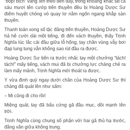
“bốp! bịch” vang lên theo đến đấy, trong khoảng khắc tất cả
sáu mươi tên cướp trên thuyền đều bị Hoàng Dược Sư
điểm huyệt chỏng vó quay lơ nằm ngổn ngang khắp sàn
thuyền.
Thanh toán xong số tặc đảng trên thuyền, Hoàng Dược Sư
hả hê cười dài một tiếng, đi đến vách thuyền, thấy Trịnh
Nghĩa lúc lắc cái đầu giữa lỗ hổng, tay chân vùng vẫy bơi
đạp lung tung vẫn không sao rút đầu ra được.
Hoàng Dược Sư tiến ra trước nhấc tay một chưởng “tách!
tách!” mấy tiếng, vách mui đã bị chưởng lực chàng chẻ ra
làm mấy mảnh, Trịnh Nghĩa mới thoát ra được.
Y vừa định quỳ ngay dưới chân của Hoàng Dược Sư thì
chàng đã quát lên như sấm:
– Mi cũng đi cho rồi!
Miệng quát, tay đã bấu cứng gã đầu mục, dồi mạnh lên
trời.
Trịnh Nghĩa cùng chung số phận với hai gã thủ hạ trước,
đằng vân giữa không trung.