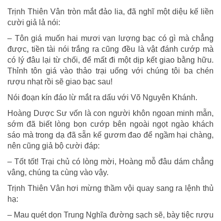
Trịnh Thiên Vân tròn mắt đảo lia, đã nghĩ một diệu kế liền
cười giả lả nói:
– Tôn giá muốn hai mươi vạn lượng bạc có gì mà chẳng
được, tiền tài nói trắng ra cũng đều là vật đánh cướp mà
có lý đâu lại từ chối, để mất đi một dịp kết giao bằng hữu.
Thỉnh tôn giá vào thảo trại uống với chúng tôi ba chén
rượu nhạt rồi sẽ giao bạc sau!
Nói đoạn kín đáo lừ mắt ra dấu với Võ Nguyên Khánh.
Hoàng Dược Sư vốn là con người khôn ngoan minh mẫn,
sớm đã biết lòng bọn cướp bên ngoài ngọt ngào khách
sáo mà trong dạ đã sẵn kế gươm đao để ngầm hại chàng,
nên cũng giả bộ cười đáp:
– Tốt tốt! Trại chủ có lòng mời, Hoàng mỗ đâu dám chẳng
vâng, chúng ta cùng vào vậy.
Trịnh Thiên Vân hơi mừng thầm vội quay sang ra lệnh thủ
hạ:
– Mau quét dọn Trung Nghĩa đường sạch sẽ, bày tiệc rượu