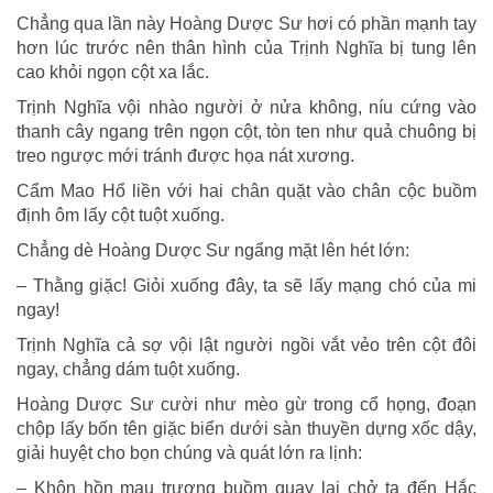
Chẳng qua lần này Hoàng Dược Sư hơi có phần mạnh tay
hơn lúc trước nên thân hình của Trịnh Nghĩa bị tung lên
cao khỏi ngọn cột xa lắc.
Trịnh Nghĩa vội nhào người ở nửa không, níu cứng vào
thanh cây ngang trên ngọn cột, tòn ten như quả chuông bị
treo ngược mới tránh được họa nát xương.
Cẩm Mao Hổ liền với hai chân quặt vào chân cộc buồm
định ôm lấy cột tuột xuống.
Chẳng dè Hoàng Dược Sư ngẩng mặt lên hét lớn:
– Thằng giặc! Giỏi xuống đây, ta sẽ lấy mạng chó của mi
ngay!
Trịnh Nghĩa cả sợ vội lật người ngồi vắt vẻo trên cột đôi
ngay, chẳng dám tuột xuống.
Hoàng Dược Sư cười như mèo gừ trong cổ họng, đoạn
chộp lấy bốn tên giặc biển dưới sàn thuyền dựng xốc dậy,
giải huyệt cho bọn chúng và quát lớn ra lịnh:
– Khôn hồn mau trương buồm quay lại chở ta đến Hắc