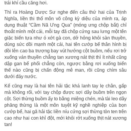
trái khí cầu căng hơi.
Thì ra Hoàng Dược Sư nghe đến câu thứ hai của Trịnh
Nghĩa, liền thi thố môn võ công kỳ diệu của mình ra, áp
dụng thuật “Cầm Nã Ưng Qua” (móng ưng chộp bắt) chỉ
thoắt mình một cái, mỗi tay đã chộp cứng sau lưng một tên
giặc biển tựa như ó xớt gà con, dở hỏng khỏi sàn thuyền,
dùng sức dồi mạnh một cái, hai tên cướp bể thân hình bị
dồi lên cao ba trượng bay vút hướng cột buồm, nếu rơi trở
xuống ván thuyền chẳng tan xương nát thịt thì ít nhất cũng
dập gan bể phổi chẳng còn, ngược bằng rơi xuống biển
thế nào cũng bị chấn động mê man, rồi cũng chìm sâu
dưới đáy nước.
Kể cũng may là hai tên hải tặc khá lanh tay lẹ chân, gấp
mà không rối, với tay chộp được sợi dây buồm trên ngọn
cột. Sợi thừng buồm ấy to bằng miệng chén, mà tài leo dây
phăng thừng là một môn tuyệt kỹ nghề nghiệp của bọn
cướp bể, hai gã hải tặc liền níu cứng sợi thừng tòn ten trên
cao như hai con khỉ đột, mới khỏi rớt xuống thịt nát xương
tan!