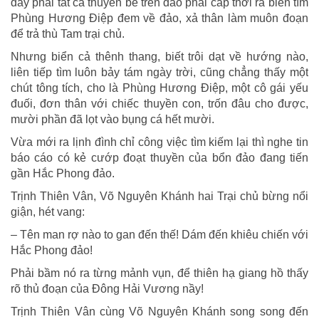
đấy phái tất cả thuyền bè trên đảo phải cấp thời ra biển tìm
Phùng Hương Điệp đem về đảo, xả thân làm muôn đoạn
để trả thù Tam trại chủ.
Nhưng biển cả thênh thang, biết trôi dạt về hướng nào,
liên tiếp tìm luôn bảy tám ngày trời, cũng chẳng thấy một
chút tông tích, cho là Phùng Hương Điệp, một cô gái yếu
đuối, đơn thân với chiếc thuyền con, trốn đâu cho được,
mười phần đã lọt vào bụng cá hết mười.
Vừa mới ra lịnh đình chỉ công việc tìm kiếm lại thì nghe tin
báo cáo có kẻ cướp đoạt thuyền của bổn đảo đang tiến
gần Hắc Phong đảo.
Trịnh Thiên Vân, Võ Nguyên Khánh hai Trại chủ bừng nổi
giận, hét vang:
– Tên man rợ nào to gan đến thế! Dám đến khiêu chiến với
Hắc Phong đảo!
Phải bầm nó ra từng mảnh vụn, để thiên hạ giang hồ thấy
rõ thủ đoạn của Đông Hải Vương nầy!
Trịnh Thiên Vân cùng Võ Nguyên Khánh song song đến