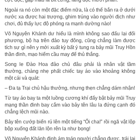
Ngoài ra nó còn một đặc điểm nữa, là có thể bắn ra ở dưới
nước xa được hai trượng, ghim trúng vào người địch như
chơi, đủ thấy lực độ phóng ra mạnh dường nào!
Võ Nguyên Khánh dư hiểu là mình không sao đấu lại đối
phương, bộ hạ trên đảo tuy đông, cũng chẳng làm được
tích sự gì nên y mới xuất kỳ bất ý tung ra bảy mũi Truy Hồn
thần đinh, mạo hiểm cầu may để thủ thắng.
Song le Đào Hoa đảo chủ đâu phải là nhân vật tầm
thường, chàng nhẹ phất chiếc tay áo vào khoảng không
một cái và quát:
– Đa tạ Trại chủ hậu thưởng, nhưng thẹn chẳng dám nhận!
Từ tay áo bay ta một luồng cương khí đẩy bật bảy mũi Truy
mạng thần đinh bay cắm vào bảy tên lâu la đứng cạnh đó
chẳng lệch mũi nào.
Bảy tên cướp biển rú lên một tiếng “Ối cha!” rồi ngã vật lộp
bộp xuống đất lăn lộn rên la như bọng!
Võ Nguyên Khánh định ám toán người chẳng được, trái lại