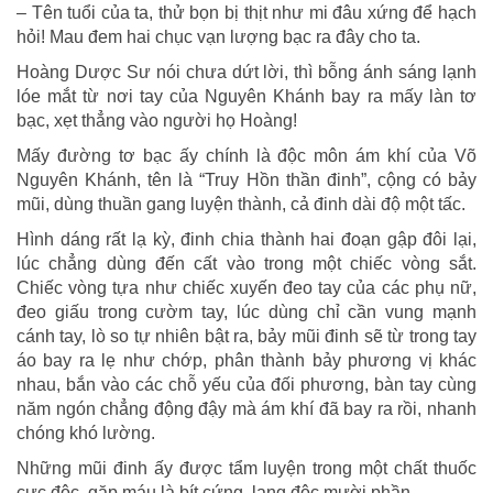
– Tên tuổi của ta, thử bọn bị thịt như mi đâu xứng để hạch
hỏi! Mau đem hai chục vạn lượng bạc ra đây cho ta.
Hoàng Dược Sư nói chưa dứt lời, thì bỗng ánh sáng lạnh
lóe mắt từ nơi tay của Nguyên Khánh bay ra mấy làn tơ
bạc, xẹt thẳng vào người họ Hoàng!
Mấy đường tơ bạc ấy chính là độc môn ám khí của Võ
Nguyên Khánh, tên là “Truy Hồn thần đinh”, cộng có bảy
mũi, dùng thuần gang luyện thành, cả đinh dài độ một tấc.
Hình dáng rất lạ kỳ, đinh chia thành hai đoạn gập đôi lại,
lúc chẳng dùng đến cất vào trong một chiếc vòng sắt.
Chiếc vòng tựa như chiếc xuyến đeo tay của các phụ nữ,
đeo giấu trong cườm tay, lúc dùng chỉ cần vung mạnh
cánh tay, lò so tự nhiên bật ra, bảy mũi đinh sẽ từ trong tay
áo bay ra lẹ như chớp, phân thành bảy phương vị khác
nhau, bắn vào các chỗ yếu của đối phương, bàn tay cùng
năm ngón chẳng động đậy mà ám khí đã bay ra rồi, nhanh
chóng khó lường.
Những mũi đinh ấy được tẩm luyện trong một chất thuốc
cực độc, gặp máu là bít cứng, lang độc mười phần.