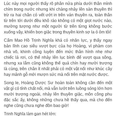
Lúc này mọi người thấy rõ phân nửa phía dưới thân mình
chìm trong nước nhưng khi chàng nhảy lên sàn thuyền thì
trừ ra hai chân có vết ướt in trên ván thuyền ra, toàn thân
từ trên tới dưới đều khô ráo không có một giọt nước nào,
mường tượng như một người từ trên từng không bước
xuống vậy, khiến bọn giặc trong thuyền kinh sợ la ó ỏm tỏi!
Cẩm Mao Hồ Trịnh Nghĩa khá có nhãn lực, y thấy ngay
bản lĩnh cao siêu vượt bực của họ Hoàng, vì phàm con
nhà võ, khinh công luyện đến mức thân hình nhẹ như
chiếc lá rơi, có thể nhảy lên lục bình để vượt qua sông,
nhưng xa lắm cũng không thể quá chín hay mười trượng
là cùng, trên chân ít nhất phải có một vật nổi như khúc cây
hay mảnh gỗ mới mượn sức mà nổi trên mặt nước được.
Song le, Hoàng Dược Sư hoàn toàn không cần đến một
vật gì có tính chất nổi, mà vẫn lướt trên luồng sóng lớn hơn
mười trượng ngoài, nhảy lên thuyền giặc, môn công phu
đặc sắc ấy, không những chưa hề thấy qua, mà cho đến
nghe cũng chưa nghe đồn bao giờ!
Trinh Nghĩa làm gan hét lớn: