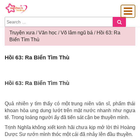
SEARCH
Search
FOR:
Truyện xưa
/
Văn học
/
Võ lâm ngũ bá
/
Hồi 63: Ra
Biển Tìm Thù
OÀNG GIA
Hồi
Hồi 63: Ra Biển Tìm Thù
63:
Ra
Biển
Tìm
Hồi 63: Ra Biển Tìm Thù
Thù
Quả nhiên y tìm thấy có một trung niên văn sĩ, phẩm thái
khoan hòa ung dung lướt trên mặt nước nhanh như ngựa
tế. Trong loáng người ấy đã tiến sát cận be thuyền mình.
Trịnh Nghĩa không xiết kinh hãi chưa kịp mở lời thì Hoàng
Dược Sư rướn mình thóc một cái đã nhảy lên đầu thuyền.