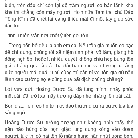
biển, trên đảo chỉ còn lại độ trăm người, có bản lãnh kha
khá thì chẳng còn mấy người. Hơn nữa Tam trại chủ Đào
Tông Kĩnh đã chết lại càng thiếu mất đi một tay giúp sức
đắc lực.
Trịnh Thiên Vân hơi chột ý liền gọi lớn:
– Trong bốn bể đều là anh em cả! Nếu tôn giá muốn có bạc
để chi dụng, chúng tôi sẽ niệm tình phái võ lâm, giang hồ
đồng nghiệp, hoặc ít nhiều quyết không chịu hẹp bụng tôn
giá, chẳng qua là các hạ đòi hai chục vạn lượng e rằng
bức người thái quá. “Thú cùng thì cắn bừa”, tôn giá dù bản
lãnh cao cường sợ e cũng quả bất địch chúng chăng?
Lời vừa dứt, Hoàng Dược Sư đã tung mình, nhảy phóc
một cái, đã lướt xa mấy trượng đáp nhẹ nhàng lên bãi cát.
Bọn giặc liền reo hò tở mở, đao thương cử ra trước tua tủa
sáng ngời.
Hoàng Dược Sư tưởng tượng như không nhìn thấy thế
trận hào hùng của bọn giặc, ung dung xông vào đoàn
người, tức thì có hai tên lỗ mãng hung hãn nhứt trong bọn,