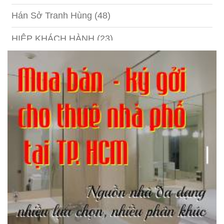
Hán Sở Tranh Hùng
(48)
HIỆP KHÁCH HÀNH
(23)
Hồng lâu mộng
(124)
Kinh tế
(1)
Kỹ năng
(18)
Liên Thành quyết
(13)
LỘC ĐỈNH KÝ
(52)
Nước ngoài
(5)
Phi Hồ ngoại truyện
(21)
Phong thần diễn nghĩa
(100)