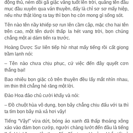
động thủ, ném dồi gã giặc văng tuốt lên trời, quăng tên đầu
mục đầu xuyên qua ván thuyền, đấy là chỉ sơ sơ mấy hiệp,
nếu như thật lòng ra tay thì bọn họ còn mong gì sống sót.
Tên nào tên nầy khiếp sợ run lên cầm cập, mặc cho hai tên
trên cao, một tên dưới thấp la hét vang trời, bọn chúng
chẳng một ai dám tiến ra trước.
Hoàng Dược Sư liên tiếp hừ nhạt mấy tiếng rồi cất giọng
trầm lạnh nói:
– Tên nào chưa chịu phục, cứ việc đến đây quyết cơn
thắng bại!
Bao nhiêu bọn giặc cỏ trên thuyền đều lấy mắt nhìn nhau,
im thin thít chẳng hé răng một lời.
Đào Hoa đảo chủ cười khẩy và nói:
– Đồ chuột hùa vô dụng, bọn bây chẳng chịu đấu với ta thì
ta tìm bọn bây mà xả hơi vậy!
Tiếng “Vậy!” vừa dứt, bóng áo xanh đã thấp thoáng xông
xáo vào đám bọn cướp, người chàng lướt đến đâu là tiếng