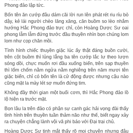
Phong đảo lập tức.
Bốn tên ăn cướp đâu dám cãi lời run lên phát rét riu ríu bò
dậy, kẻ lái người chèo lăng xăng, căn buồm so lèo nhắm
hướng Hắc Phong đảo trực chỉ, còn Hoàng Dược Sư oai
phong lẫm lẫm đứng trước đầu thuyền nhìn bọn chúng lom
lom như cọp chăn mồi.
Tình hình chiếc thuyền giặc lúc ấy thật đáng buồn cười,
trên cột buồm thì lủng lẳng ba tên cướp lắc lư theo lượn
sóng dồi, chực muốn rơi đầu xuống biển, trên sạp thuyền
thì lổm chổm nằm ngửa nằm nghiêng trên năm mươi tên
giặc biển, chỉ có bốn tên là cử động được nhưng cậu nào
cũng mặt la mày lét sợ muốn đứng tim.
Không đầy thời gian một buổi cơm, thì Hắc Phong đảo lồ
lộ hiện ra trước mặt.
Bọn lâu la trên đảo có phận sự canh gác hải vọng đài thấy
tình hình trên thuyền tuần thảm não như thế, biết ngay xảy
ra chuyện chẳng lành vội vã phi báo với Đại trại chủ.
Hoàng Dược Sư tinh mắt thấy rõ mọi chuyện nhưng đâu