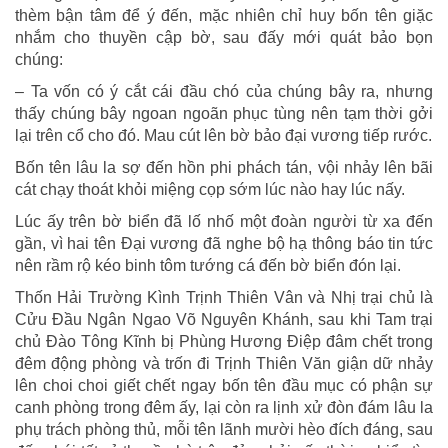
thèm bận tâm để ý đến, mặc nhiên chỉ huy bốn tên giặc
nhắm cho thuyền cập bờ, sau đấy mới quát bảo bọn
chúng:
– Ta vốn có ý cắt cái đầu chó của chúng bây ra, nhưng
thấy chúng bây ngoan ngoãn phục tùng nên tạm thời gởi
lại trên cổ cho đó. Mau cút lên bờ bảo đại vương tiếp rước.
Bốn tên lâu la sợ đến hồn phi phách tán, vội nhảy lên bãi
cát chạy thoát khỏi miệng cọp sớm lúc nào hay lúc nấy.
Lúc ấy trên bờ biển đã lố nhố một đoàn người từ xa đến
gần, vì hai tên Đại vương đã nghe bộ hạ thông báo tin tức
nên rầm rộ kéo binh tôm tướng cá đến bờ biển đón lại.
Thốn Hải Trường Kình Trịnh Thiên Vân và Nhị trại chủ là
Cửu Đầu Ngân Ngao Võ Nguyên Khánh, sau khi Tam trại
chủ Đào Tông Kĩnh bị Phùng Hương Điệp đâm chết trong
đêm động phòng và trốn đi Trịnh Thiên Văn giận dữ nhảy
lên choi choi giết chết ngay bốn tên đầu mục có phận sự
canh phòng trong đêm ấy, lại còn ra lịnh xử đòn đám lâu la
phụ trách phòng thủ, mỗi tên lãnh mười hèo đích đáng, sau