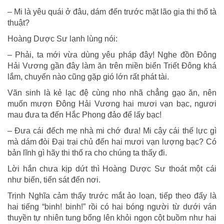
– Mi là yêu quái ở đâu, dám đến trước mặt lão gia thi thố tà
thuật?
Hoàng Dược Sư lạnh lùng nói:
– Phải, ta mới vừa dùng yêu pháp đây! Nghe đồn Đông
Hải Vương gần đây làm ăn trên miền biển Triết Đông khá
lắm, chuyến nào cũng gặp gió lớn rất phát tài.
Vãn sinh là kẻ lạc đệ cùng nho nhã chẳng gạo ăn, nên
muốn mượn Đông Hải Vương hai mươi vạn bạc, ngươi
mau đưa ta đến Hắc Phong đảo để lấy bạc!
– Đưa cái đếch mẹ nhà mi chớ đưa! Mi cậy cái thế lực gì
mà dám đòi Đại trại chủ đến hai mươi vạn lượng bạc? Có
bản lĩnh gì hãy thi thố ra cho chúng ta thấy đi.
Lời hắn chưa kịp dứt thì Hoàng Dược Sư thoát một cái
như biến, tiến sát đến nơi.
Trịnh Nghĩa cảm thấy trước mắt ảo loạn, tiếp theo đấy là
hai tiếng “binh! binh!” rồi có hai bóng người từ dưới ván
thuyền tự nhiên tung bổng lên khỏi ngọn cột buồm như hai