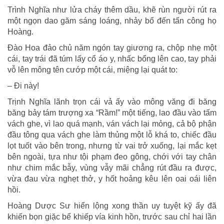
Trình Nghĩa như lửa cháy thêm dầu, khẽ rùn người rút ra
một ngọn dao găm sáng loáng, nhảy bổ đến tấn công họ
Hoàng.
Đào Hoa đảo chủ năm ngón tay giương ra, chộp nhẹ một
cái, tay trái đã túm lấy cổ áo y, nhấc bổng lên cao, tay phải
vỗ lên mông tên cướp một cái, miệng lại quát to:
– Đi này!
Trịnh Nghĩa lãnh trọn cái vả ấy vào mông văng đi băng
băng bảy tám trượng xa “Rầm!” một tiếng, lao đầu vào tấm
vách ghe, vì lao quá mạnh, ván vách lại mỏng, cả bộ phận
đầu tông qua vách ghe làm thủng một lỗ khá to, chiếc đầu
lọt tuốt vào bên trong, nhưng từ vai trở xuống, lại mắc kẹt
bên ngoài, tựa như tội phạm đeo gông, chới với tay chân
như chim mắc bẫy, vùng vẫy mãi chẳng rút đầu ra được,
vừa đau vừa nghẹt thở, y hốt hoảng kêu lên oai oái liên
hồi.
Hoàng Dược Sư hiển lộng xong thần uy tuyệt kỹ ấy đã
khiến bọn giặc bể khiếp vía kinh hồn, trước sau chỉ hai lần