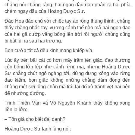
chẳng nói chẳng rằng, hai ngọn đầu đao phân ra hai phía
chém ngay đầu của Hoàng Dược Sư.
Đào Hoa đảo chủ với chiếc tay áo rộng thùng thình, chẳng
thấy chàng nhấc tay, vương cánh thế nào mà hai ngọn đao
của hai gã cướp văng bổng lên trời rồi người chúng cũng
bị bật lùi ra sau hai trượng.
Bọn cướp tất cả đều kinh mang khiếp vía.
Lúc ấy trên bãi cát có hơn mấy trăm tên giặc, đao thương
côn bổng lớp lớp như cánh rừng ma, nhưng Hoàng Dược
Sư chẳng chút ngó ngàng tới, dửng dưng xông vào rừng
đao kiếm, bọn giặc không những chẳng dám động đến
chàng một sợi lông chân mà trái lại đổ xô tránh vẹt hai bên
để nhường đường.
Trịnh Thiên Vân và Võ Nguyên Khánh thấy không xong
liền la lớn:
– Tôn giá cho biết đại danh?
Hoàng Dược Sư lạnh lùng nói: