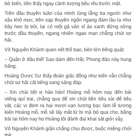
bờ biển, liền thấy ngay cảnh tượng bêu rếu trước mặt.
Trên đầu thuyền tuần của mình lủng lẳng ba người như
xâu khô mực, trên sạp thuyền ngổn ngang đám lâu la như
bầy heo bị trói, lại có một gã văn sĩ áo xanh đứng sững
trước đầu thuyền, ngang nhiên ngạo mạn chẳng chút sợ
hãi.
Võ Nguyên Khánh quen nết thô bạo, bèn lớn tiếng quát:
– Quân ở đâu thế! Sao dám đến Hắc Phong đảo này hung
hăng.
Hoàng Dược Sư thấy đoàn giặc đông như kiến vẫn chẳng
chút sợ hãi cất tiếng sang sảng đáp:
– Xin chài liệt vị hảo hán! Hoàng mỗ hôm nay đến bái
viếng quí trại, chẳng qua để xin chút tiền tiêu xài để tiêu
vặt, các vị đem ra hai mươi vạn lượng bạc làm lễ tương
kiến Hoàng mỗ, mỗ sẽ lấy mắt từ bi mà bỏ qua cho, bằng
trái lại hôm nay họ Hoàng tôi đành đại khai sát giới vậy.
Võ Nguyên Khánh giận chẳng chịu được, buộc miệng chửi
thề: