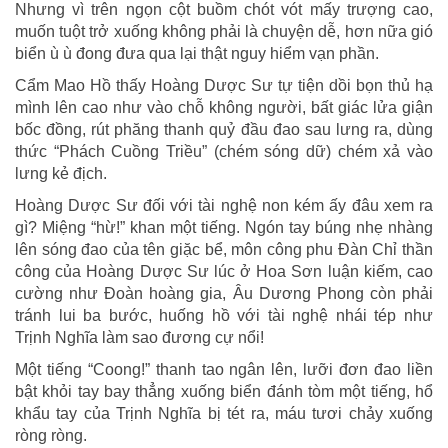
Nhưng vì trên ngọn cột buồm chót vót mấy trượng cao,
muốn tuột trở xuống không phải là chuyện dễ, hơn nữa gió
biển ù ù đong đưa qua lại thật nguy hiểm vạn phần.
Cẩm Mao Hồ thấy Hoàng Dược Sư tự tiện dồi bọn thủ hạ
mình lên cao như vào chỗ không người, bất giác lửa giận
bốc đồng, rút phăng thanh quỷ đầu đao sau lưng ra, dùng
thức “Phách Cuồng Triều” (chém sóng dữ) chém xả vào
lưng kẻ địch.
Hoàng Dược Sư đối với tài nghệ non kém ấy đâu xem ra
gì? Miệng “hừ!” khan một tiếng. Ngón tay búng nhẹ nhàng
lên sóng đao của tên giặc bể, môn công phu Đàn Chỉ thần
công của Hoàng Dược Sư lúc ở Hoa Sơn luận kiếm, cao
cường như Đoàn hoàng gia, Âu Dương Phong còn phải
tránh lui ba bước, huống hồ với tài nghệ nhái tép như
Trịnh Nghĩa làm sao đương cự nổi!
Một tiếng “Coong!” thanh tao ngân lên, lưỡi đơn đao liền
bật khỏi tay bay thẳng xuống biển đánh tòm một tiếng, hổ
khẩu tay của Trịnh Nghĩa bị tét ra, máu tươi chảy xuống
ròng ròng.