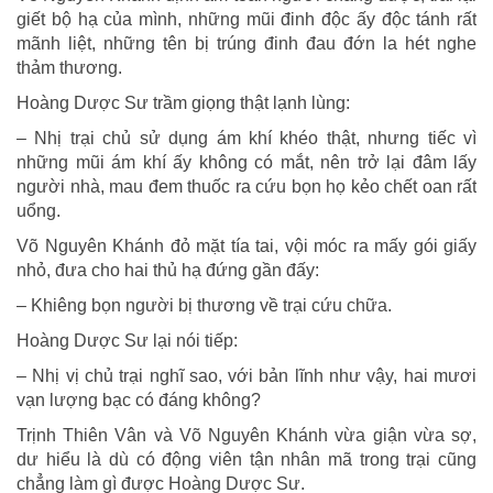
giết bộ hạ của mình, những mũi đinh độc ấy độc tánh rất
mãnh liệt, những tên bị trúng đinh đau đớn la hét nghe
thảm thương.
Hoàng Dược Sư trầm giọng thật lạnh lùng:
– Nhị trại chủ sử dụng ám khí khéo thật, nhưng tiếc vì
những mũi ám khí ấy không có mắt, nên trở lại đâm lấy
người nhà, mau đem thuốc ra cứu bọn họ kẻo chết oan rất
uổng.
Võ Nguyên Khánh đỏ mặt tía tai, vội móc ra mấy gói giấy
nhỏ, đưa cho hai thủ hạ đứng gần đấy:
– Khiêng bọn người bị thương về trại cứu chữa.
Hoàng Dược Sư lại nói tiếp:
– Nhị vị chủ trại nghĩ sao, với bản lĩnh như vậy, hai mươi
vạn lượng bạc có đáng không?
Trịnh Thiên Vân và Võ Nguyên Khánh vừa giận vừa sợ,
dư hiểu là dù có động viên tận nhân mã trong trại cũng
chẳng làm gì được Hoàng Dược Sư.