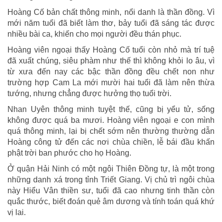
Hoàng Cố bản chất thông minh, nổi danh là thần đồng. Vì
mới năm tuổi đã biết làm thơ, bảy tuổi đã sáng tác được
nhiều bài ca, khiến cho mọi người đều thán phục.
Hoàng viên ngoại thấy Hoàng Cố tuổi còn nhỏ mà trí tuệ
đã xuất chúng, siêu phàm như thế thì không khỏi lo âu, vì
từ xưa đến nay các bậc thần đồng đều chết non như
trường hợp Cam La mới mười hai tuổi đã làm nên thừa
tướng, nhưng chẳng được hưởng thọ tuổi trời.
Nhan Uyên thông minh tuyệt thế, cũng bị yểu tử, sống
không được quá ba mươi. Hoàng viên ngoại e con mình
quá thông minh, lại bị chết sớm nên thường thường dẫn
Hoàng công tử đến các nơi chùa chiền, lễ bái đầu khấn
phật trời ban phước cho họ Hoàng.
Ở quận Hải Ninh có một ngôi Thiên Đồng tự, là một trong
những danh xá trong tỉnh Triết Giang. Vị chủ trì ngôi chùa
này Hiểu Vân thiền sư, tuổi đã cao nhưng tinh thần còn
quắc thước, biết đoán quẻ âm dương và tính toán quá khứ
vị lai.