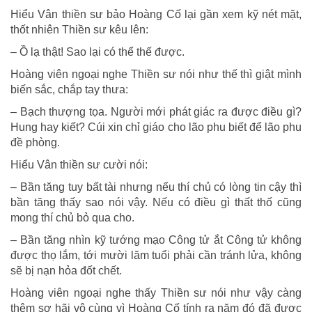
Hiểu Vân thiền sư bảo Hoàng Cố lại gần xem kỹ nét mặt,
thốt nhiên Thiền sư kêu lên:
– Ồ lạ thật! Sao lại có thể thế được.
Hoàng viên ngoại nghe Thiền sư nói như thế thì giật mình
biến sắc, chắp tay thưa:
– Bạch thượng tọa. Người mới phát giác ra được điều gì?
Hung hay kiết? Cúi xin chỉ giáo cho lão phu biết để lão phu
đề phòng.
Hiểu Vân thiền sư cười nói:
– Bần tăng tuy bất tài nhưng nếu thí chủ có lòng tin cậy thì
bần tăng thấy sao nói vậy. Nếu có điều gì thất thố cũng
mong thí chủ bỏ qua cho.
– Bần tăng nhìn kỹ tướng mạo Công tử ắt Công tử không
được thọ lắm, tới mười lăm tuổi phải cần tránh lửa, không
sẽ bị nạn hỏa đốt chết.
Hoàng viên ngoại nghe thấy Thiền sư nói như vậy càng
thêm sợ hãi vô cùng vì Hoàng Cố tính ra năm đó đã được