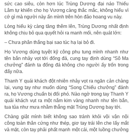
sức cao siêu, còn hơn lúc Trùng Dương đại náo Thiếu
Lâm tự khiến cho họ Vương càng thắc mắc, không hiểu vì
cớ gì mà người này ẩn mình trên hòn đảo hoang vu này.
Lòng hiếu kỳ càng tăng thêm lên, Trùng Dương nhất định
không chịu bỏ qua quyết hỏi ra manh mối, nên quát lớn:
– Chưa phân thắng bại sao túc hạ lại bỏ đi.
Họ Vương dùng tuyệt kỹ công phu tung mình nhanh như
tên bắn nhảy vọt tới đống đá, cung tay định dùng “Sô Ma
chưởng” đánh ta đống đá không cho người ấy trốn trong
đấy nữa.
Thanh Y quái khách đột nhiên nhảy vọt ra ngăn cản chàng
lại, vung tay như muốn dùng “Song Chiếu chưởng” đánh
ra, họ Vương chuẩn bị đối phó. Nào ngờ trong tay Thanh Y
quái khách vụt ra một nắm kim vàng nhanh như tên bắn,
tua tủa như mưa nhằm thẳng mặt Trùng Dương bay tới.
Chàng giật mình biết không sao tránh khỏi vội vận nội
công toàn thân cứng như thép, giơ tay trái lên che lấy mắt
và mặt, còn tay phải phất mạnh một cái, một luồng chưởng