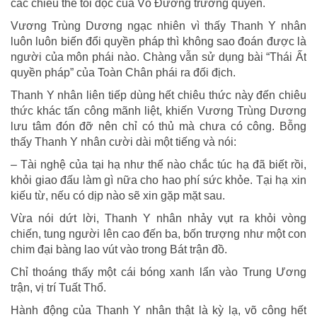
các chiêu thế tối độc của Võ Đương trường quyền.
Vương Trùng Dương ngạc nhiên vì thấy Thanh Y nhân
luôn luôn biến đổi quyền pháp thì không sao đoán được là
người của môn phái nào. Chàng vẫn sử dụng bài “Thái Ất
quyền pháp” của Toàn Chân phái ra đối địch.
Thanh Y nhân liên tiếp dùng hết chiêu thức này đến chiêu
thức khác tấn công mãnh liệt, khiến Vương Trùng Dương
lưu tâm đón đỡ nên chỉ có thủ mà chưa có công. Bỗng
thấy Thanh Y nhân cười dài một tiếng và nói:
– Tài nghệ của tại hạ như thế nào chắc túc hạ đã biết rồi,
khỏi giao đấu làm gì nữa cho hao phí sức khỏe. Tại hạ xin
kiếu từ, nếu có dịp nào sẽ xin gặp mặt sau.
Vừa nói dứt lời, Thanh Y nhân nhảy vụt ra khỏi vòng
chiến, tung người lên cao đến ba, bốn trượng như một con
chim đại bàng lao vút vào trong Bát trận đồ.
Chỉ thoáng thấy một cái bóng xanh lẩn vào Trung Ương
trận, vị trí Tuất Thổ.
Hành động của Thanh Y nhân thật là kỳ lạ, võ công hết