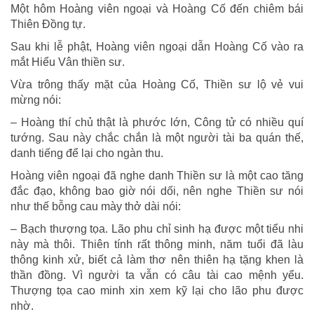
Một hôm Hoàng viên ngoại và Hoàng Cố đến chiêm bái
Thiên Đồng tự.
Sau khi lễ phật, Hoàng viên ngoại dẫn Hoàng Cố vào ra
mắt Hiểu Vân thiền sư.
Vừa trông thấy mặt của Hoàng Cố, Thiền sư lộ vẻ vui
mừng nói:
– Hoàng thí chủ thật là phước lớn, Công tử có nhiều quí
tướng. Sau này chắc chắn là một người tài ba quán thế,
danh tiếng để lại cho ngàn thu.
Hoàng viên ngoại đã nghe danh Thiền sư là một cao tăng
đắc đạo, không bao giờ nói dối, nên nghe Thiền sư nói
như thế bỗng cau mày thở dài nói:
– Bạch thượng tọa. Lão phu chỉ sinh hạ được một tiểu nhi
này mà thôi. Thiên tính rất thông minh, năm tuổi đã làu
thông kinh xử, biết cả làm thơ nên thiên hạ tặng khen là
thần đồng. Vì người ta vẫn có câu tài cao mệnh yểu.
Thượng tọa cao minh xin xem kỹ lại cho lão phu được
nhờ.