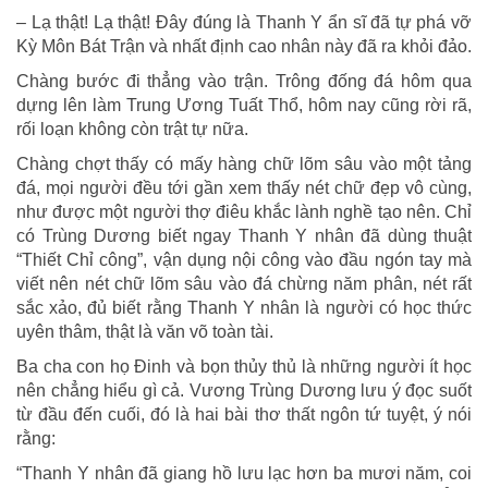
– Lạ thật! Lạ thật! Đây đúng là Thanh Y ẩn sĩ đã tự phá vỡ
Kỳ Môn Bát Trận và nhất định cao nhân này đã ra khỏi đảo.
Chàng bước đi thẳng vào trận. Trông đống đá hôm qua
dựng lên làm Trung Ương Tuất Thổ, hôm nay cũng rời rã,
rối loạn không còn trật tự nữa.
Chàng chợt thấy có mấy hàng chữ lõm sâu vào một tảng
đá, mọi người đều tới gần xem thấy nét chữ đẹp vô cùng,
như được một người thợ điêu khắc lành nghề tạo nên. Chỉ
có Trùng Dương biết ngay Thanh Y nhân đã dùng thuật
“Thiết Chỉ công”, vận dụng nội công vào đầu ngón tay mà
viết nên nét chữ lõm sâu vào đá chừng năm phân, nét rất
sắc xảo, đủ biết rằng Thanh Y nhân là người có học thức
uyên thâm, thật là văn võ toàn tài.
Ba cha con họ Đinh và bọn thủy thủ là những người ít học
nên chẳng hiểu gì cả. Vương Trùng Dương lưu ý đọc suốt
từ đầu đến cuối, đó là hai bài thơ thất ngôn tứ tuyệt, ý nói
rằng:
“Thanh Y nhân đã giang hồ lưu lạc hơn ba mươi năm, coi