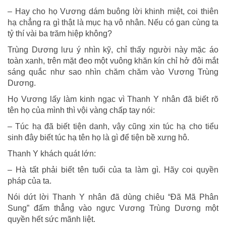
– Hay cho họ Vương dám buông lời khinh miệt, coi thiên
hạ chẳng ra gì thật là mục hạ vô nhân. Nếu có gan cùng ta
tỷ thí vài ba trăm hiệp không?
Trùng Dương lưu ý nhìn kỹ, chỉ thấy người này mặc áo
toàn xanh, trên mặt đeo một vuông khăn kín chỉ hở đôi mắt
sáng quắc như sao nhìn chăm chăm vào Vương Trùng
Dương.
Họ Vương lấy làm kinh ngạc vì Thanh Y nhân đã biết rõ
tên họ của mình thì vội vàng chấp tay nói:
– Túc hạ đã biết tiện danh, vậy cũng xin túc hạ cho tiểu
sinh đây biết túc hạ tên họ là gì để tiện bề xưng hô.
Thanh Y khách quát lớn:
– Hà tất phải biết tên tuổi của ta làm gì. Hãy coi quyền
pháp của ta.
Nói dứt lời Thanh Y nhân đã dùng chiêu “Đã Mã Phân
Sung” đấm thẳng vào ngực Vương Trùng Dương một
quyền hết sức mãnh liệt.