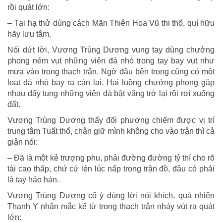
Khách
rồi quát lớn:
– Tại hạ thử dùng cách Mãn Thiên Hoa Vũ thi thố, quí hữu
hãy lưu tâm.
Nói dứt lời, Vương Trùng Dương vung tay dùng chưởng
phong ném vụt những viên đá nhỏ trong tay bay vụt như
mưa vào trong thạch trận. Ngờ đâu bên trong cũng có một
loạt đá nhỏ bay ra cản lại. Hai luồng chưởng phong gặp
nhau đẩy tung những viên đá bật văng trở lại rồi rơi xuống
đất.
Vương Trùng Dương thấy đối phương chiếm được vị trí
trung tâm Tuất thổ, chận giữ mình không cho vào trận thì cả
giận nói:
– Đã là một kẻ trượng phu, phải đường đường tỷ thí cho rõ
tài cao thấp, chứ cứ lén lúc nấp trong trận đồ, đâu có phải
là tay hảo hán.
Vương Trùng Dương cố ý dùng lời nói khích, quả nhiên
Thanh Y nhân mắc kế từ trong thạch trận nhảy vút ra quát
lớn: