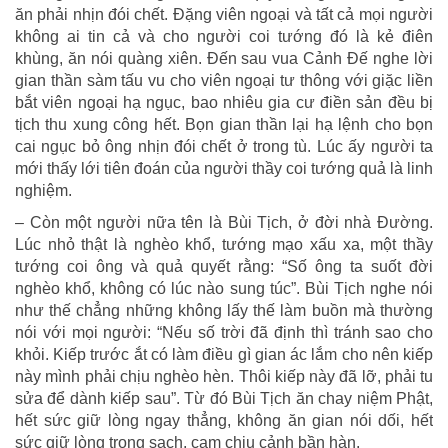
ăn phải nhịn đói chết. Đặng viên ngoại và tất cả mọi người
không ai tin cả và cho người coi tướng đó là kẻ điên
khùng, ăn nói quàng xiên. Đến sau vua Cảnh Đế nghe lời
gian thần sàm tấu vu cho viên ngoại tư thông với giặc liền
bắt viên ngoại hạ ngục, bao nhiêu gia cư điền sản đều bị
tịch thu xung công hết. Bọn gian thần lại hạ lệnh cho bọn
cai ngục bỏ ông nhịn đói chết ở trong tù. Lúc ấy người ta
mới thấy lới tiên đoán của người thầy coi tướng quả là linh
nghiệm.
– Còn một người nữa tên là Bùi Tịch, ở đời nhà Đường.
Lúc nhỏ thật là nghèo khổ, tướng mạo xấu xa, một thầy
tướng coi ông và quả quyết rằng: “Số ông ta suốt đời
nghèo khổ, không có lúc nào sung túc”. Bùi Tịch nghe nói
như thế chẳng những không lấy thế làm buồn mà thường
nói với mọi người: “Nếu số trời đã định thì tránh sao cho
khỏi. Kiếp trước ắt có làm điều gì gian ác lắm cho nên kiếp
này mình phải chịu nghèo hèn. Thôi kiếp này đã lỡ, phải tu
sửa để dành kiếp sau”. Từ đó Bùi Tịch ăn chay niệm Phật,
hết sức giữ lòng ngay thẳng, không ăn gian nói dối, hết
sức giữ lòng trong sạch, cam chịu cảnh bần hàn.