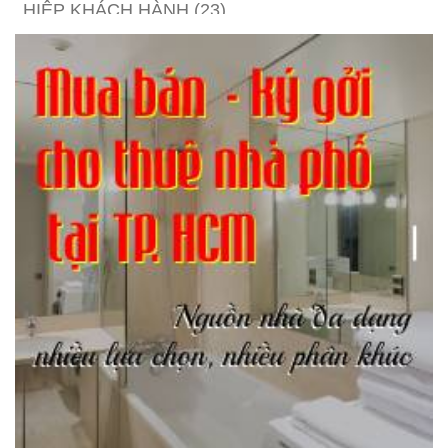
HIỆP KHÁCH HÀNH
(23)
Hồng lâu mộng
(124)
Kinh tế
(1)
Kỹ năng
(18)
Liên Thành quyết
(13)
LỘC ĐỈNH KÝ
(52)
Nước ngoài
(5)
Phi Hồ ngoại truyện
(21)
Phong thần diễn nghĩa
(100)
Sống khỏe
(7)