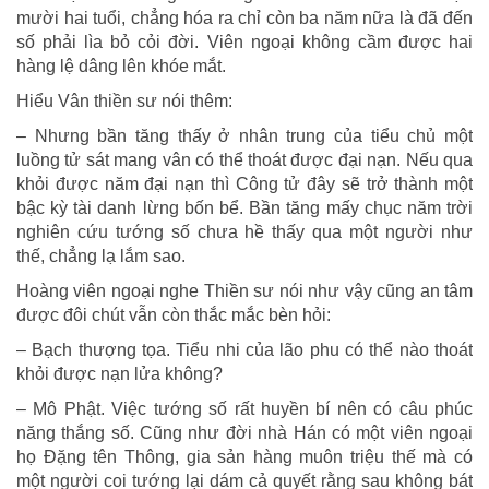
mười hai tuổi, chẳng hóa ra chỉ còn ba năm nữa là đã đến
số phải lìa bỏ cỏi đời. Viên ngoại không cầm được hai
hàng lệ dâng lên khóe mắt.
Hiểu Vân thiền sư nói thêm:
– Nhưng bần tăng thấy ở nhân trung của tiểu chủ một
luồng tử sát mang vân có thể thoát được đại nạn. Nếu qua
khỏi được năm đại nạn thì Công tử đây sẽ trở thành một
bậc kỳ tài danh lừng bốn bể. Bần tăng mấy chục năm trời
nghiên cứu tướng số chưa hề thấy qua một người như
thế, chẳng lạ lắm sao.
Hoàng viên ngoại nghe Thiền sư nói như vậy cũng an tâm
được đôi chút vẫn còn thắc mắc bèn hỏi:
– Bạch thượng tọa. Tiểu nhi của lão phu có thể nào thoát
khỏi được nạn lửa không?
– Mô Phật. Việc tướng số rất huyền bí nên có câu phúc
năng thắng số. Cũng như đời nhà Hán có một viên ngoại
họ Đặng tên Thông, gia sản hàng muôn triệu thế mà có
một người coi tướng lại dám cả quyết rằng sau không bát