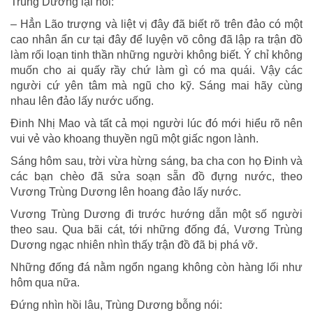
Trùng Dương lại nói:
– Hẳn Lão trượng và liệt vị đây đã biết rõ trên đảo có một
cao nhân ẩn cư tại đây để luyện võ công đã lập ra trận đồ
làm rối loạn tinh thần những người không biết. Ý chỉ không
muốn cho ai quấy rầy chứ làm gì có ma quái. Vậy các
người cứ yên tâm mà ngũ cho kỹ. Sáng mai hãy cùng
nhau lên đảo lấy nước uống.
Đinh Nhị Mao và tất cả mọi người lúc đó mới hiểu rõ nên
vui vẻ vào khoang thuyền ngũ một giấc ngon lành.
Sáng hôm sau, trời vừa hừng sáng, ba cha con họ Đinh và
các bạn chèo đã sửa soạn sẵn đồ đựng nước, theo
Vương Trùng Dương lên hoang đảo lấy nước.
Vương Trùng Dương đi trước hướng dẫn một số người
theo sau. Qua bãi cát, tới những đống đá, Vương Trùng
Dương ngạc nhiên nhìn thấy trận đồ đã bị phá vỡ.
Những đống đá nằm ngổn ngang không còn hàng lối như
hôm qua nữa.
Đứng nhìn hồi lâu, Trùng Dương bỗng nói: