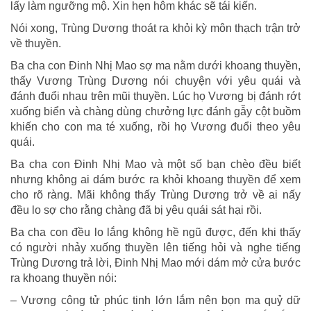
lấy làm ngưỡng mộ. Xin hẹn hôm khác sẽ tái kiến.
Nói xong, Trùng Dương thoát ra khỏi kỳ môn thạch trận trở
về thuyền.
Ba cha con Đinh Nhị Mao sợ ma nằm dưới khoang thuyền,
thấy Vương Trùng Dương nói chuyện với yêu quái và
đánh đuổi nhau trên mũi thuyền. Lúc họ Vương bị đánh rớt
xuống biển và chàng dùng chưởng lực đánh gẫy cột buồm
khiến cho con ma té xuống, rồi họ Vương đuổi theo yêu
quái.
Ba cha con Đinh Nhị Mao và một số bạn chèo đều biết
nhưng không ai dám bước ra khỏi khoang thuyền để xem
cho rõ ràng. Mãi không thấy Trùng Dương trở về ai nấy
đều lo sợ cho rằng chàng đã bị yêu quái sát hại rồi.
Ba cha con đều lo lắng không hề ngũ được, đến khi thấy
có người nhảy xuống thuyền lên tiếng hỏi và nghe tiếng
Trùng Dương trả lời, Đinh Nhị Mao mới dám mở cửa bước
ra khoang thuyền nói:
– Vương công tử phúc tinh lớn lắm nên bọn ma quỷ dữ