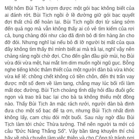
Một hôm Bùi Tịch lượm được một gói bạc không biết của
ai đánh rớt. Bùi Tịch ngồi ở lề đường giữ gói bạc quyết
đợi thất chủ để hoàn lại. Bùi Tịch ngồi đợi từ sáng sớm
đến quá ngọ mà vẫn không thấy ai có vẻ tìm kiếm của rơi
cả, bụng chàng đói như cào đã định bỏ đi tìm hàng ăn cho
đỡ đói. Nhưng nghĩ lại nếu bỏ đi lỡ người bị mất của qua
đây không tìm thấy thì mình biết ai mà trả lại, nghĩ vậy nên
chàng ráng ngồi chờ đợi. Cho đến gần đầu giờ mùi, họ Bùi
vừa đói vừa mệt, hai mắt lim dim muốn ngồi ngũ gục. Bỗng
nghe tiếng khóc thảm thiết của một người đàn bà vừa khóc
vừa kể lể: chồng chết không có tiền chôn, đến thị trấn vay
được một số đem về làm tang, chẳng may lúc bối rối làm
mất dọc đường. Bùi Tịch choàng tỉnh dậy hỏi đầu đuôi gốc
ngọn và trao trả bạc lại cho bà ta không thiếu một đồng
nào. Thấy Bùi Tịch ăn mặc rách rưới, người đàn bà định
đưa cho một số bạc để tạ ơn, nhưng Bùi Tịch nhất định
không lấy, cam chịu đói một buổi. Sau này ngờ đâu Bùi
Tịch làm tới chức Thừa tướng. Thế nên người ta mới có
câu “Đức Năng Thắng Số”. Vậy bần tăng khuyên thí chủ
hãy về nhà chuyên làm việc thiện và cho Công tử tránh nơi