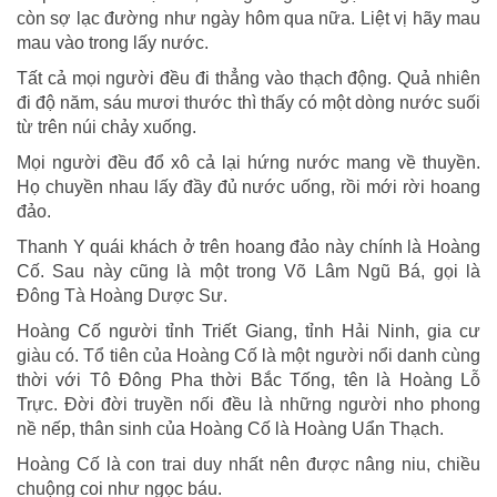
còn sợ lạc đường như ngày hôm qua nữa. Liệt vị hãy mau
mau vào trong lấy nước.
Tất cả mọi người đều đi thẳng vào thạch động. Quả nhiên
đi độ năm, sáu mươi thước thì thấy có một dòng nước suối
từ trên núi chảy xuống.
Mọi người đều đổ xô cả lại hứng nước mang về thuyền.
Họ chuyền nhau lấy đầy đủ nước uống, rồi mới rời hoang
đảo.
Thanh Y quái khách ở trên hoang đảo này chính là Hoàng
Cố. Sau này cũng là một trong Võ Lâm Ngũ Bá, gọi là
Đông Tà Hoàng Dược Sư.
Hoàng Cố người tỉnh Triết Giang, tỉnh Hải Ninh, gia cư
giàu có. Tổ tiên của Hoàng Cố là một người nổi danh cùng
thời với Tô Đông Pha thời Bắc Tống, tên là Hoàng Lỗ
Trực. Đời đời truyền nối đều là những người nho phong
nề nếp, thân sinh của Hoàng Cố là Hoàng Uẩn Thạch.
Hoàng Cố là con trai duy nhất nên được nâng niu, chiều
chuộng coi như ngọc báu.