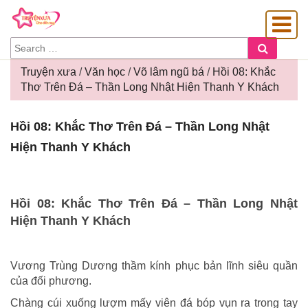
SEARCH
Search
FOR:
Truyện xưa
/
Văn học
/
Võ lâm ngũ bá
/
Hồi 08: Khắc
Thơ Trên Đá – Thần Long Nhật Hiện Thanh Y Khách
OÀNG GIA
Hồi
Hồi 08: Khắc Thơ Trên Đá – Thần Long Nhật
08:
Hiện Thanh Y Khách
Khắc
Thơ
Trên
Đá
Hồi 08: Khắc Thơ Trên Đá – Thần Long Nhật
–
Hiện Thanh Y Khách
Thần
Long
Nhật
Vương Trùng Dương thầm kính phục bản lĩnh siêu quần
Hiện
của đối phương.
Thanh
Y
Chàng cúi xuống lượm mấy viên đá bóp vụn ra trong tay