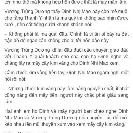
tợn như thế mà không hớp hồn được thật là may mắn lắm.
Vương Trùng Dương thấy Đinh Nhị Mao hãy còn mê muội
cho rằng Thanh Y nhân là ma quỷ thì không sao nhịn được
cười, nên cất tiếng cười khanh khách nói:
– Không phải là ma quái đâu. Chính là vị ẩn sĩ bày ra Bát
trận đồ để ngăn cản không cho ai tới hòn đảo này.
Vương Trùng Dương kể lại đầu đuôi câu chuyện giao đấu
với Thanh Y quái khách cho cha con họ Đinh nghe và
chàng lấy ra mấy cây kim vàng cho Đinh Nhị Mao xem.
Cầm chiếc kim vàng trên tay, Đinh Nhị Mao ngẫm nghĩ một
hồi rồi nói:
– Những chiếc kim vàng này làm bằng nguyên chất, ít nhất
cũng nặng đến mấy tiền, người này chắc phải giàu sang
lắm.
Hai anh em họ Đinh và mấy người bạn chèo nghe Đinh
Nhị Mao và Vương Trùng Dương nói chuyện, lúc đó mới
kéo nhau lên mũi thuyền xúm vào xem mấy cây kim vàng.