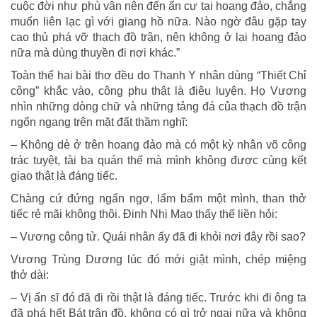
cuộc đời như phù vân nên đến ẩn cư tại hoang đảo, chẳng
muốn liên lạc gì với giang hồ nữa. Nào ngờ đâu gặp tay
cao thủ phá vỡ thạch đồ trận, nên không ở lại hoang đảo
nữa mà dùng thuyền đi nơi khác.”
Toàn thể hai bài thơ đều do Thanh Y nhân dùng “Thiết Chỉ
công” khắc vào, công phu thật là điêu luyện. Họ Vương
nhìn những dòng chữ và những tảng đá của thạch đồ trận
ngổn ngang trên mặt đất thầm nghĩ:
– Không dè ở trên hoang đảo mà có một kỳ nhân võ công
trác tuyệt, tài ba quán thế mà mình không được cùng kết
giao thật là đáng tiếc.
Chàng cứ đứng ngẩn ngơ, lẩm bẩm một mình, than thở
tiếc rẻ mãi không thôi. Đinh Nhị Mao thấy thế liền hỏi:
– Vương công tử. Quái nhân ấy đã đi khỏi nơi đây rồi sao?
Vương Trùng Dương lúc đó mới giật mình, chép miệng
thở dài:
– Vị ẩn sĩ đó đã đi rồi thật là đáng tiếc. Trước khi đi ông ta
đã phá hết Bát trận đồ, không có gì trở ngại nữa và không