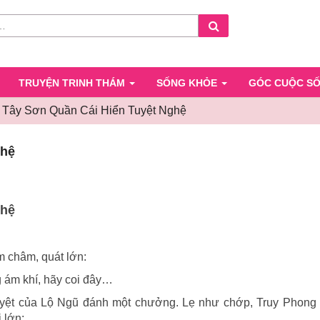
Search
TRUYỆN TRINH THÁM
SỐNG KHỎE
GÓC CUỘC S
: Tây Sơn Quần Cái Hiển Tuyệt Nghệ
Hồi
ghệ
05:
Tây
Sơn
Quần
ghệ
Cái
Hiển
Tuyệt
 châm, quát lớn:
Nghệ
g ám khí, hãy coi đây…
uyệt của Lộ Ngũ đánh một chưởng. Lẹ như chớp, Truy Phong
 lớn: