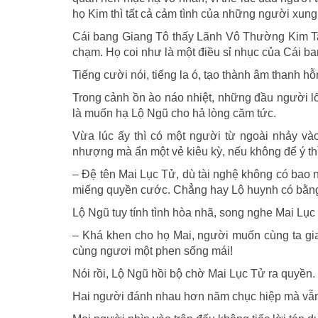
họ Kim thì tất cả cảm tình của những người xun
Cái bang Giang Tô thấy Lãnh Vô Thường Kim Tam
chạm. Họ coi như là một điều sỉ nhục của Cái b
Tiếng cười nói, tiếng la ó, tạo thành âm thanh hỗ
Trong cảnh ồn ào náo nhiệt, những đầu người l
là muốn hạ Lộ Ngũ cho hả lòng căm tức.
Vừa lúc ấy thì có một người từ ngoài nhảy vào
nhượng mà ẩn một vẻ kiêu kỳ, nếu không để ý thì 
– Đệ tên Mai Lục Tử, dù tài nghệ không có bao 
miếng quyền cước. Chẳng hay Lộ huynh có bằng
Lộ Ngũ tuy tính tình hòa nhã, song nghe Mai Lục T
– Khá khen cho họ Mai, người muốn cùng ta giao
cùng ngươi một phen sống mái!
Nói rồi, Lộ Ngũ hồi bộ chờ Mai Lục Tử ra quyền.
Hai người đánh nhau hơn năm chục hiệp mà vẫn 