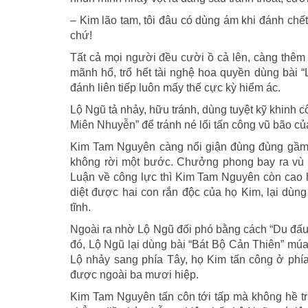
– Kim lão tam, tôi đâu có dùng ám khi đánh chế
chứ!
Tất cả mọi người đều cười ồ cả lên, càng thêm 
mãnh hổ, trổ hết tài nghệ hoa quyền dùng bà
đánh liên tiếp luôn mấy thế cực kỳ hiểm ác.
Lộ Ngũ tả nhảy, hữu tránh, dùng tuyệt kỹ khinh 
Miên Nhuyễn” để tránh né lối tấn công vũ bão củ
Kim Tam Nguyên càng nổi giận đùng đùng gầm t
không rời một bước. Chưởng phong bay ra vù v
Luận về công lực thì Kim Tam Nguyên còn cao h
diệt được hai con rắn độc của họ Kim, lại dùn
tĩnh.
Ngoài ra nhờ Lộ Ngũ đối phó bằng cách “Du đấu”
đó, Lộ Ngũ lại dùng bài “Bát Bộ Cản Thiên” múa
Lộ nhảy sang phía Tây, họ Kim tấn công ở phía
được ngoài ba mươi hiệp.
Kim Tam Nguyên tấn côn tới tấp mà không hề tr