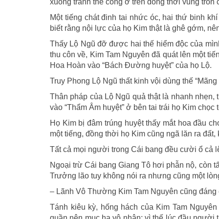
xuống tránh thế công ở trên đồng thời vung tròn
Một tiếng chát đinh tai nhức óc, hai thứ binh k
biết rằng nội lực của họ Kim thật là ghê gớm, nê
Thấy Lộ Ngũ đỡ được hai thế hiểm độc của mìn
thu côn về, Kim Tam Nguyên đã quát lên một tiế
Hoa Hoàn vào “Bách Đường huyệt” của họ Lộ.
Truy Phong Lộ Ngũ thất kinh vội dùng thế “Mãn
Thân pháp của Lộ Ngũ quả thật là nhanh nhẹn, 
vào “Thẩm Âm huyệt” ở bên tai trái họ Kim chọc 
Họ Kim bị đâm trúng huyệt thấy mắt hoa đầu cho
một tiếng, đồng thời họ Kim cũng ngã lăn ra đấ
Tất cả mọi người trong Cái bang đều cười ổ cả l
Ngoại trừ Cái bang Giang Tô hơi phẫn nộ, còn tấ
Trưởng lão tuy không nói ra nhưng cũng một lòn
– Lãnh Vô Thường Kim Tam Nguyên cũng đáng để
Tánh kiêu kỳ, hống hách của Kim Tam Nguyên l
quần nên mục hạ vô nhân; vì thế lúc đầu người t