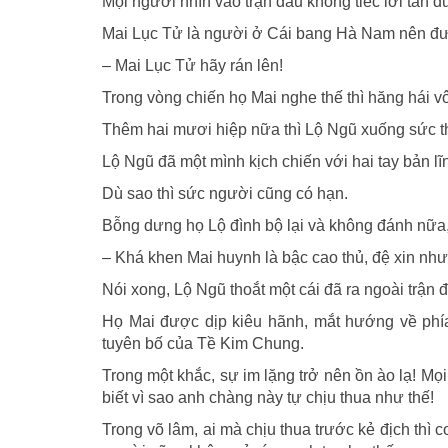
Mọi người nhìn vào trận đấu không tiếc lời tán 
Mai Lục Tử là người ở Cái bang Hà Nam nên đượ
– Mai Lục Tử hãy rán lên!
Trong vòng chiến họ Mai nghe thế thì hăng hái v
Thêm hai mươi hiệp nữa thì Lộ Ngũ xuống sức th
Lộ Ngũ đã một mình kịch chiến với hai tay bản lĩ
Dù sao thì sức người cũng có hạn.
Bỗng dưng họ Lộ đình bộ lại và không đánh nữa,
– Khá khen Mai huynh là bậc cao thủ, đệ xin nh
Nói xong, Lộ Ngũ thoắt một cái đã ra ngoài trận 
Họ Mai được dịp kiêu hãnh, mắt hướng về phía
tuyên bố của Tề Kim Chung.
Trong một khắc, sự im lặng trở nên ồn ào lạ! Mọ
biết vì sao anh chàng này tự chịu thua như thế!
Trong võ lâm, ai mà chịu thua trước kẻ địch thì 