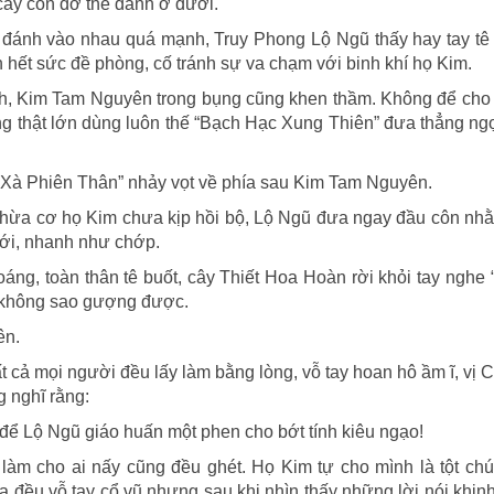
 cây côn đỡ thế đánh ở dưới.
hí đánh vào nhau quá mạnh, Truy Phong Lộ Ngũ thấy hay tay tê 
n hết sức đề phòng, cố tránh sự va chạm với binh khí họ Kim.
h, Kim Tam Nguyên trong bụng cũng khen thầm. Không để cho
ng thật lớn dùng luôn thế “Bạch Hạc Xung Thiên” đưa thẳng ng
g Xà Phiên Thân” nhảy vọt về phía sau Kim Tam Nguyên.
thừa cơ họ Kim chưa kịp hồi bộ, Lộ Ngũ đưa ngay đầu côn nh
tới, nhanh như chớp.
áng, toàn thân tê buốt, cây Thiết Hoa Hoàn rời khỏi tay nghe
t, không sao gượng được.
ên.
t cả mọi người đều lấy làm bằng lòng, vỗ tay hoan hô ầm ĩ, vị 
g nghĩ rằng:
 Lộ Ngũ giáo huấn một phen cho bớt tính kiêu ngạo!
àm cho ai nấy cũng đều ghét. Họ Kim tự cho mình là tột chú
a đều vỗ tay cổ vũ nhưng sau khi nhìn thấy những lời nói khinh