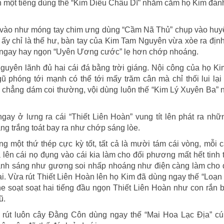
n một tiếng dùng thế “Kim Diêu Châu Dĩ” nhắm cằm họ Kim đán
 vào như móng tay chim ưng dùng “Cầm Nã Thủ” chụp vào huy
y chỉ là thế hư, bàn tay của Kim Tam Nguyên vừa xòe ra định
ng ngay hay ngọn “Uyên Ương cước” lẹ hơn chớp nhoáng.
Nguyên lãnh đủ hai cái đá bằng trời giáng. Nội công của họ Ki
 phóng tới mạnh có thể tới mấy trăm cân mà chỉ thối lui lạ
 chẳng dám coi thường, vội dùng luôn thế “Kim Lý Xuyên Ba” 
gay ở lưng ra cái “Thiết Liên Hoàn” vung tít lên phát ra nhữ
ng trắng toát bay ra như chớp sáng lòe.
 một thứ thép cực kỳ tốt, tất cả là mười tám cái vòng, mỗi 
ên cái nọ đụng vào cái kia làm cho đối phương mất hết tinh t
ánh sáng như gương soi nhấp nhoáng như điện càng làm cho đ
 hại. Vừa rút Thiết Liên Hoàn lên họ Kim đã dùng ngay thế “Loạ
he soạt soạt hai tiếng đầu ngọn Thiết Liên Hoàn như con rắn 
ũ.
rút luôn cây Đằng Côn dùng ngay thế “Mai Hoa Lạc Địa” cú