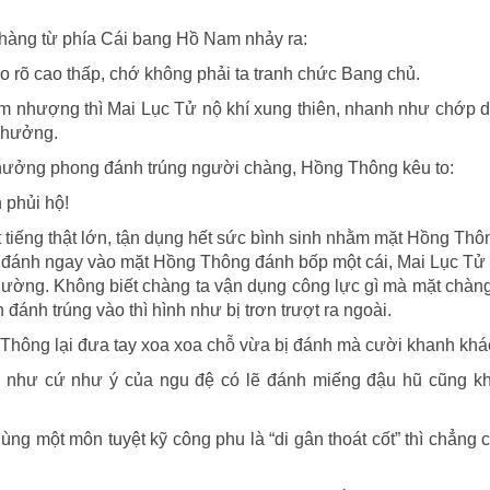
chàng từ phía Cái bang Hồ Nam nhảy ra:
ho rõ cao thấp, chớ không phải ta tranh chức Bang chủ.
 nhượng thì Mai Lục Tử nộ khí xung thiên, nhanh như chớp d
chưởng.
hưởng phong đánh trúng người chàng, Hồng Thông kêu to:
 phủi hộ!
t tiếng thật lớn, tận dụng hết sức bình sinh nhằm mặt Hồng Th
ại đánh ngay vào mặt Hồng Thông đánh bốp một cái, Mai Lục Tử
ường. Không biết chàng ta vận dụng công lực gì mà mặt chàng
ánh trúng vào thì hình như bị trơn trượt ra ngoài.
 Thông lại đưa tay xoa xoa chỗ vừa bị đánh mà cười khanh khá
g như cứ như ý của ngu đệ có lẽ đánh miếng đậu hũ cũng k
ùng một môn tuyệt kỹ công phu là “di gân thoát cốt” thì chẳng