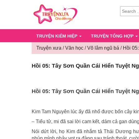
SEARCH
FOR:
TRUYỆN KIẾM HIỆP
TRUYỆN TỔNG HỢP
Truyện xưa
/
Văn học
/
Võ lâm ngũ bá
/
Hồi 05
Hồi 05: Tây Sơn Quần Cái Hiển Tuyệt N
Hồi 05: Tây Sơn Quần Cái Hiển Tuyệt N
Kim Tam Nguyên lúc ấy đã nhổ được bốn cây kim
– Tiểu tử, mi đã sai lời cam kết, dám cả gan dùn
Nói dứt lời, họ Kim đã nhắm tả Thái Dương h
nhún mình nhảy vọt ra đàng sau tránh thoát, cười