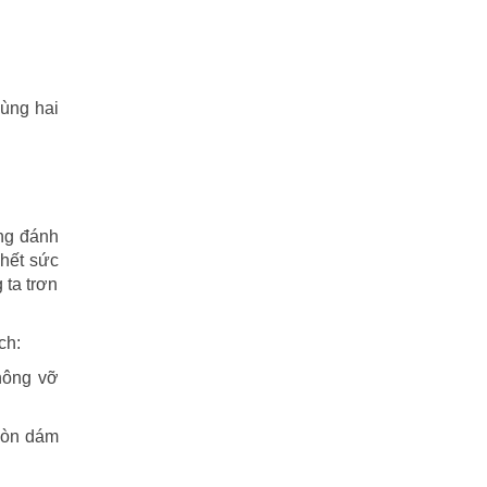
ùng hai
ông đánh
 hết sức
 ta trơn
ch:
hông vỡ
 còn dám