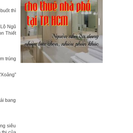
Kỹ năng
(18)
buốt thì
Liên Thành quyết
(13)
 Lộ Ngũ
LỘC ĐỈNH KÝ
(52)
ọn Thiết
Nước ngoài
(5)
Phi Hồ ngoại truyện
(21)
ằm trúng
Phong thần diễn nghĩa
(100)
 “Xoảng”
Sống khỏe
(7)
TÁI SINH HOÀN TOÀN
(1.130)
Cái bang
Tam quốc diễn nghĩa
(126)
Tây du ký
(100)
ng siêu
THẦN ĐIÊU ĐẠI HIỆP
(40)
 thị của