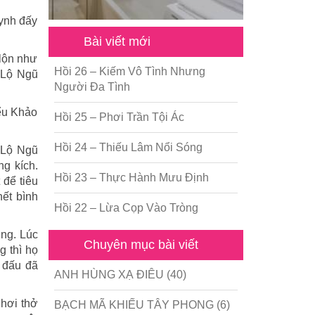
uynh đấy
Bài viết mới
 lộn như
Hồi 26 – Kiếm Vô Tình Nhưng
 Lộ Ngũ
Người Đa Tình
iểu Khảo
Hồi 25 – Phơi Trần Tội Ác
Hồi 24 – Thiếu Lâm Nổi Sóng
 Lộ Ngũ
g kích.
Hồi 23 – Thực Hành Mưu Định
 để tiêu
hết bình
Hồi 22 – Lừa Cọp Vào Tròng
ơng. Lúc
Chuyên mục bài viết
g thì họ
n đấu đã
ANH HÙNG XẠ ĐIÊU
(40)
 hơi thở
BẠCH MÃ KHIẾU TÂY PHONG
(6)