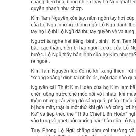
chẳng điều hòa, bỗng nhiên thấy Lộ Ngũ quát lê
quyền nhanh như chớp.
Kim Tam Nguyên xòe tay, năm ngón tay hơi cúp
của Lộ Ngũ, nhưng không ngờ Lộ Ngũ đánh thế ấ
tay họ Lộ thì Lộ Ngũ đã thu tay quyền về và tu
Người ta nghe hai tiếng “binh, binh”, Kim Tam 
bậc cao thâm, nên bị hai ngọn cước của Lộ Ngũ
bước. Lộ Ngũ thấy bản lãnh của họ Kim như thế
ra ngoài.
Kim Tam Nguyên lúc đó nộ khí xung thiên, rút n
“xoang xoảng” đinh tai nhức óc, một đạo hào qua
Nguyên cái Thiết Kim Hoàn của họ Kim làm bằng
chén uống nước chè móc nối với nhau, khi múa l
thêm những cái vòng đó sáng quá, phản chiếu 
bị hoa mắt, thật là một thứ khí giới vô cùng lợi
Kê” và tiếp theo thế “Thâu Chiết Liên Hoàn” ng
vào lưng và quét luôn xuống hai chân của Lộ Ng
Truy Phong Lộ Ngũ chẳng dám coi thường vội 