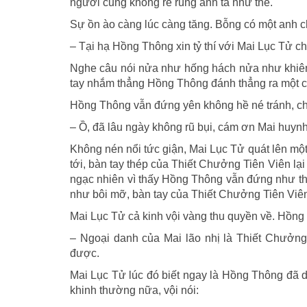
người cũng không rẻ rúng anh ta như thế.
Sự ồn ào càng lúc càng tăng. Bỗng có một anh 
– Tại hạ Hồng Thông xin tỷ thí với Mai Lục Tử c
Nghe câu nói nửa như hống hách nửa như khiêm
tay nhắm thẳng Hồng Thông đánh thẳng ra một 
Hồng Thông vẫn đứng yên không hề né tránh, c
– Ồ, đã lâu ngày không rũ bụi, cám ơn Mai huynh
Không nén nổi tức giận, Mai Lục Tử quát lên mộ
tới, bàn tay thép của Thiết Chưởng Tiên Viên l
ngạc nhiên vì thấy Hồng Thông vẫn đứng như th
như bôi mỡ, bàn tay của Thiết Chưởng Tiên Viên đ
Mai Lục Tử cả kinh vội vàng thu quyền về. Hồng
– Ngoại danh của Mai lão nhị là Thiết Chưởn
được.
Mai Lục Tử lúc đó biết ngay là Hồng Thông đã d
khinh thường nữa, vội nói: