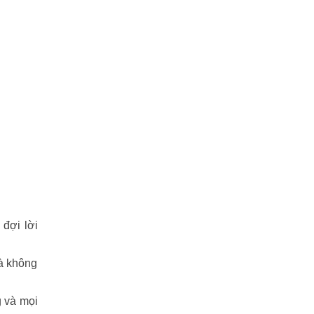
Tuyết sơn phi hồ
(11)
Văn học
(2)
Video
(2)
Võ lâm ngũ bá
(86)
Ỷ THIÊN ĐỒ LONG KÝ
(42)
Điệp viên 007 – Chiến Dịch Sấm Sét
(6)
ĐIỆP VIÊN 007 – SÒNG BẠC
HOÀNG GIA
đợi lời
(27)
là không
ĐÔNG CHU LIỆT QUỐC
(110)
g và mọi