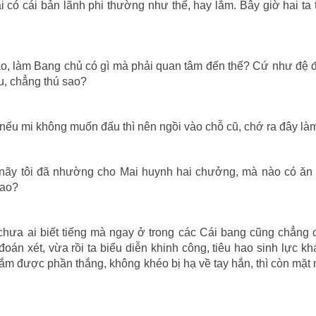
 có cái bản lãnh phi thường như thế, hay lắm. Bây giờ hai ta
ao, làm Bang chủ có gì mà phải quan tâm đến thế? Cứ như đệ 
ễu, chẳng thú sao?
 nếu mi không muốn đấu thì nên ngồi vào chỗ cũ, chớ ra đây là
i nãy tôi đã nhường cho Mai huynh hai chưởng, mà nào có ăn 
sao?
chưa ai biết tiếng mà ngay ở trong các Cái bang cũng chẳng
oán xét, vừa rồi ta biểu diễn khinh công, tiêu hao sinh lực kh
ắm được phần thắng, không khéo bị hạ về tay hắn, thì còn mặt