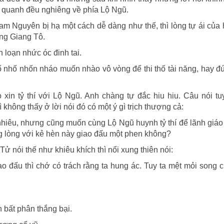
g quanh đều nghiêng về phía Lộ Ngũ.
 Nguyên bị hạ một cách dễ dàng như thế, thì lòng tự ái của 
ang Giang Tô.
n loạn nhức óc đinh tai.
ố nhố nhốn nháo muốn nhào vô vòng để thi thố tài năng, hay 
 xin tỷ thí với Lộ Ngũ. Anh chàng tự đắc hiu hiu. Câu nói t
không thấy ở lời nói đó có một ý gì trịch thượng cả:
nhiêu, nhưng cũng muốn cùng Lộ Ngũ huynh tỷ thí để lãnh giáo
 lòng với kẻ hèn này giao đấu một phen không?
ử nói thế như khiêu khích thì nổi xung thiên nói:
 đấu thì chớ có trách rằng ta hung ác. Tuy ta mệt mỏi song 
bất phân thắng bại.