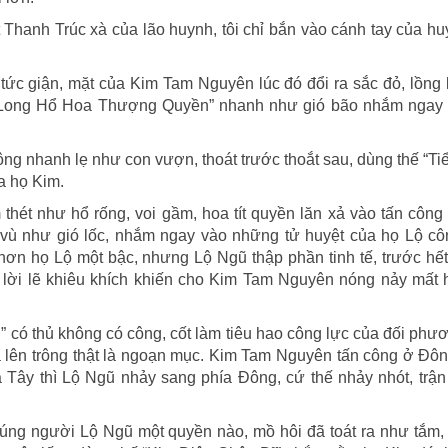
t Thanh Trúc xà của lão huynh, tôi chỉ bắn vào cánh tay của h
tức giận, mặt của Kim Tam Nguyên lúc đó đổi ra sắc đỏ, lồng
i “Long Hổ Hoa Thượng Quyền” nhanh như gió bão nhắm ngay
công nhanh lẹ như con vượn, thoát trước thoắt sau, dùng thế “T
a họ Kim.
hét như hổ rống, voi gầm, hoa tít quyền lăn xả vào tấn công
ù như gió lốc, nhắm ngay vào những tử huyệt của họ Lộ côn
ơn họ Lộ một bậc, nhưng Lộ Ngũ thập phần tinh tế, trước hết
g lời lẽ khiêu khích khiến cho Kim Tam Nguyên nóng nảy mất 
 có thủ không có công, cốt làm tiêu hao công lực của đối phư
 lên trông thật là ngoạn mục. Kim Tam Nguyên tấn công ở Đôn
 Tây thì Lộ Ngũ nhảy sang phía Đông, cứ thế nhảy nhót, trậ
úng người Lộ Ngũ một quyền nào, mồ hôi đã toát ra như tắm,