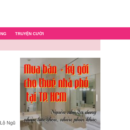
ỐNG
TRUYỆN CƯỜI
 Lộ Ngũ