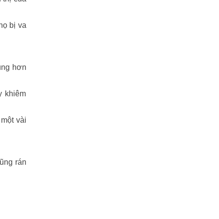
THIÊN LONG BÁT BỘ
(51)
họ bị va
THƯ KIẾM ÂN CỪU LỤC
(24)
Thủy hử
(70)
đúng hơn
Tiểu Lý Phi Đao
(27)
uy khiêm
TIẾU NGẠO GIANG HỒ
(162)
 một vài
Tiểu Thuyết
(1)
Truyện cười
(88)
cũng rán
Truyện kiếm hiệp
(1)
Truyện ngắn
(25)
Truyện tổng hợp
(57)