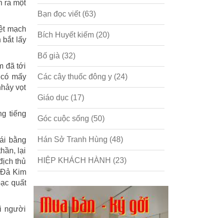
h ra một
Bạn đọc viết
(63)
ệt mạch
Bích Huyết kiếm
(20)
 bắt lấy
Bố già
(32)
m đã tới
i có mấy
Các cây thuốc đông y
(24)
nhảy vọt
Giáo dục
(17)
ng tiếng
Góc cuộc sống
(50)
Hán Sở Tranh Hùng
(48)
cái bằng
hần, lại
HIỆP KHÁCH HÀNH
(23)
ịch thủ
n Đả Kim
Hồng lâu mộng
(124)
bạc quất
Kinh tế
(1)
i người