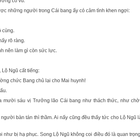
dương cổ vũ.
c những người trong Cái bang ấy có cảm tình khen ngợi:
ô cùng.
ấy rõ ràng.
nh nên làm gì còn sức lực.
 Lộ Ngũ cất tiếng:
ường chức Bang chủ lại cho Mai huynh!
đấu.
 mười sáu vị Trưởng lão Cái bang như thách thức, như chờ 
i người bàn tán thì thầm. Ai nấy cũng đều thấy tức cho Lộ Ngũ 
coi như bị hạ phục. Song Lộ Ngũ không coi điều đó là quan trọn