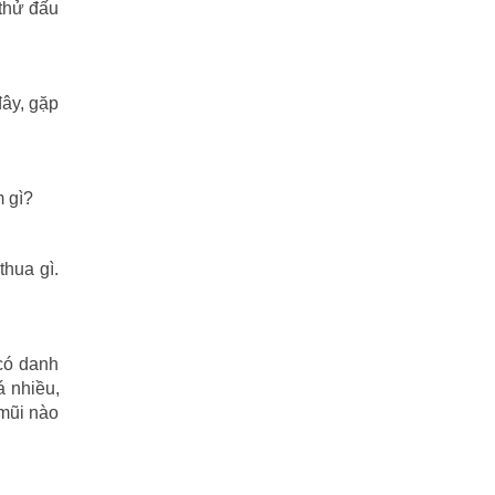
 thử đấu
đây, gặp
m gì?
thua gì.
 có danh
á nhiều,
 mũi nào