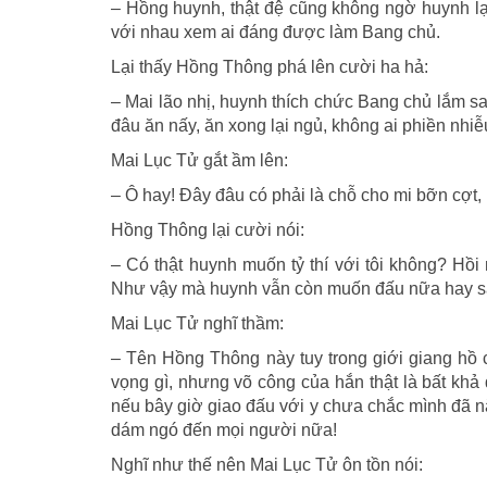
– Hồng huynh, thật đệ cũng không ngờ huynh lại
với nhau xem ai đáng được làm Bang chủ.
Lại thấy Hồng Thông phá lên cười ha hả:
– Mai lão nhị, huynh thích chức Bang chủ lắm s
đâu ăn nấy, ăn xong lại ngủ, không ai phiền nhi
Mai Lục Tử gắt ầm lên:
– Ô hay! Đây đâu có phải là chỗ cho mi bỡn cợt,
Hồng Thông lại cười nói:
– Có thật huynh muốn tỷ thí với tôi không? Hồ
Như vậy mà huynh vẫn còn muốn đấu nữa hay 
Mai Lục Tử nghĩ thầm:
– Tên Hồng Thông này tuy trong giới giang hồ 
vọng gì, nhưng võ công của hắn thật là bất khả đ
nếu bây giờ giao đấu với y chưa chắc mình đã n
dám ngó đến mọi người nữa!
Nghĩ như thế nên Mai Lục Tử ôn tồn nói: