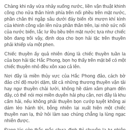
Chàng khi nãy vừa nhảy xuống nước, liền vận thuật khinh
công cho nửa thân hình phía trên nổi phều trên mặt nước,
phần chân thì ngập sâu dưới đáy biển rồi mượn khí kình
của khinh công vận lên nửa phần thân trên, lại nhờ sức nổi
của nước biển, lắc lư lều bều trên mặt nước tựa như chiếc
bồn đang trôi vậy, định dọa cho bọn hải tặc trên thuyền
phải khiếp vía một phen.
Chiếc thuyền ấy quả nhiên đúng là chiếc thuyền tuần la
của bọn hải tặc Hắc Phong, bọn họ thấy trên mặt bể có một
chiếc thuyền nhỏ đều xôn xao cả lên.
Nơi đây là miền thủy vực của Hắc Phong đảo, cách bờ
đảo chỉ độ mười dặm, tất cả những thương thuyền vận tải
hay ngư thuyền chài lưới, không hề dám xâm phạm đến
đây, có thể nói mọi miền duyên hải phụ cận, nơi đây là khu
cấm hải, nếu không phải thuyền bọn cướp tuyệt không ai
dám léo hánh tới, bỗng nhiên lại xuất hiện một chiếc
thuyền nan lạ, thử hỏi làm sao chúng chẳng lạ lùng ngạc
nhiên được.
Đang lúc còn thắc mắc chưa định thì chuyện lạ tự nhiên