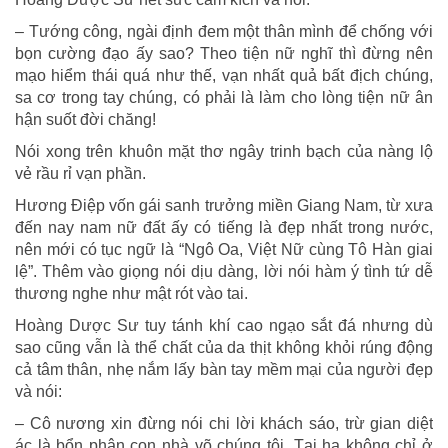
– Tướng công, ngài định đem một thân mình để chống với
bọn cường đạo ấy sao? Theo tiện nữ nghĩ thì đừng nên
mạo hiểm thái quá như thế, vạn nhất quả bất địch chúng,
sa cơ trong tay chúng, có phải là làm cho lòng tiện nữ ân
hận suốt đời chăng!
Nói xong trên khuôn mặt thơ ngây trinh bạch của nàng lộ
vẻ rầu rỉ vạn phần.
Hương Điệp vốn gái sanh trưởng miền Giang Nam, từ xưa
đến nay nam nữ đất ấy có tiếng là đẹp nhất trong nước,
nên mới có tục ngữ là “Ngô Oa, Việt Nữ cùng Tô Hàn giai
lệ”. Thêm vào giọng nói dịu dàng, lời nói hàm ý tình tứ dễ
thương nghe như mật rót vào tai.
Hoàng Dược Sư tuy tánh khí cao ngạo sắt đá nhưng dù
sao cũng vẫn là thể chất của da thịt không khỏi rúng động
cả tâm thân, nhẹ nắm lấy bàn tay mềm mại của người đẹp
và nói:
– Cô nương xin đừng nói chi lời khách sáo, trừ gian diệt
ác là bổn phận con nhà võ chúng tôi. Tại hạ không chỉ ở