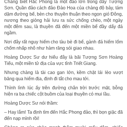
Chàng biết Hắc Phong là một đảo lớn trong dãy Tượng
Sơn. Quần đảo cách đảo Đào Hoa của chàng độ bảy, tám
dặm đường bể, bèn cho thuyền thuận theo ngọn gió Đông,
nương theo giòng hải lưu ra sức chống chèo, một ngày
một đêm sau, là thuyền đã đến một miền bể đầy dẩy đá
ngầm.
Nơi đây rất nguy hiểm cho tàu bè đi bể, gành đá hiểm lổm
chổm nhấp nhô như hàm răng sói giao nhau.
Hoàng Dược Sư dư hiểu đây là bãi Tượng Sơn Hoàng
Tiểu, một miền tử địa của vực tỉnh Triết Giang.
Nhưng chàng là tài cao gan lớn, kềm chặt lái lèo vượt
băng qua hiểm địa, định đi tắt cho mau tới.
Thình lình lúc ấy trên đường chân trời trước mặt, bỗng
hiện ra ba chiếc cột buồm của loại thuyền có mui lầu.
Hoàng Dược Sư nói thầm:
– Hay lắm! Ta định tìm đến Hắc Phong đảo, thì bọn giặc đã
đến nạp mình rồi!