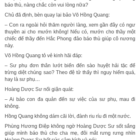
báo thù, nàng chắc còn vui lòng nữa?
Chủ đã định, bèn quay lại bảo Võ Hồng Quang:
– Con ra ngoài hỏi thăm người làng, xem gần đây có ngư
thuyền ai cho mướn không! Nếu có, mướn cho thầy một
chiếc để thầy đến Hắc Phong đảo báo thù giúp cô nương
này.
Võ Hồng Quang tỏ vẻ kinh hãi đáp:
– Sư phụ đơn thân lướt biển đến sào huyệt hải tặc để
trừng diệt chúng sao? Theo đệ tử thấy thì nguy hiểm quá,
hay là sư phụ…
Hoàng Dược Sư nổi giận quát:
– Ai bảo con đa quản đến sự việc của sư phụ, mau đi
không.
Hồng Quang không dám cãi lời, đành riu ríu đi một nước.
Phùng Hương Điệp không ngờ Hoàng Dược Sư sốt sắng
giúp mình báo thù cho cha mẹ, đôi mắt rưng rưng nhìn
Hoàng Dược Sư hết sức cảm kích và nói: