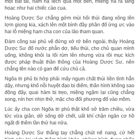
một bạt tai, hàm hạ lệch qua một bên, miệng há ra tàng
hoạc như hai chiếc cào cua.
Hoàng Dược Sư chẳng gớm mùi hôi thúi đang xông lên
lợm giọng kia, xách lên một bình đầy phân đổ ừng ực vào
hai lỗ miệng hạm cha con của lão tham quan.
Đám công sai phủ vệ đứng xớ rớ bên ngoài, thấy Hoàng
Dược Sư đổ nước phẫn dơ, tiểu thúi, cho chủ quan mình
uống, không khỏi la lối rùm lên nhưng vừa rồi mục kích
được pháp thuật thần thông của Hoàng Dược Sư, nên
chẳng tên nào có gan để cứu chủ cả.
Ngõa tri phủ bị hớp phải mấy ngụm chất thúi liền tỉnh hẳn
dậy, nhưng khổ nỗi huyệt đạo bị điểm, thân hình không sao
động đậy, quai hàm bị trẹo, miệng ngậm lại cũng chẳng
xong, nín hơi nhịn thở, mặc cho đối phương đổ vào mồm.
Lúc ấy cha con Ngõa tri phủ thật khổ sở trăm chiều, vừa
tức vừa giận, dở sống dở chết, uất khí chận ngăn cơ hồ
ngất đi thêm lần thứ hai nữa.
Hoàng Dược Sư thẳng tay chẳng chút nể nang, cứ hết