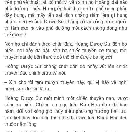
trên phủ về thuật lại, có một vị văn sinh họ Hoàng, đại náo
phủ đường Thiệu Hưng, ép hai cha con Tri phủ uống phân
đầy bụng, mà mấy tên sai dịch chẳng dám làm gì hung
phạm, nếu Hoàng Dược Sư chẳng có võ công hơn người
thì làm sao ra vào phủ đường một cách thong dong như
thế được?
Nên họ chỉ đành theo chân đưa Hoàng Dược Sư đến bờ
biển, nơi đây đã đậu sẵn ba chiếc thuyền cỡ trung, mỗi
thuyền dài độ bốn thước có thể chở được ba người.
Hoàng Dược Sư chẳng chút đắn đo nhảy vút lên chiếc
thuyền đậu chính giữa và nói:
– Xin cho tôi tạm mượn thuyền này, quí vị hãy về nghỉ
ngơi, tạm đợi tin lành.
Hoàng Dược Sư một mình một chiếc thuyền nan, vượt
sóng ra biển. Chàng cư ngụ trên Đào Hoa đảo đã bao
năm, đối với sóng gió thủy triều phương hướng hải lưu,
thời tiết thay đổi cùng hình thế đảo vực trên Đông Hải, đều
thuộc nằm lòng.