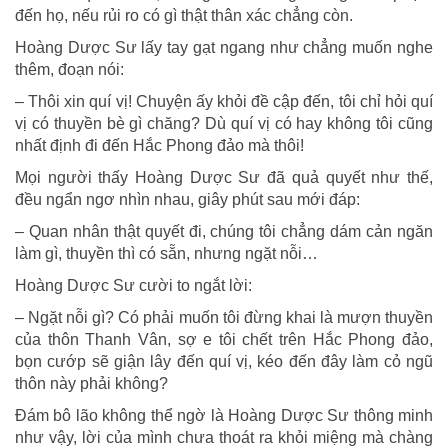
đến họ, nếu rủi ro có gì thật thân xác chẳng còn.
Hoàng Dược Sư lấy tay gạt ngang như chẳng muốn nghe
thêm, đoạn nói:
– Thôi xin quí vị! Chuyện ấy khỏi đề cập đến, tôi chỉ hỏi quí
vị có thuyền bè gì chăng? Dù quí vị có hay không tôi cũng
nhất định đi đến Hắc Phong đảo mà thôi!
Mọi người thấy Hoàng Dược Sư đã quả quyết như thế,
đều ngẩn ngơ nhìn nhau, giây phút sau mới đáp:
– Quan nhân thật quyết đi, chúng tôi chẳng dám cản ngăn
làm gì, thuyền thì có sẵn, nhưng ngặt nỗi…
Hoàng Dược Sư cười to ngắt lời:
– Ngặt nỗi gì? Có phải muốn tôi đừng khai là mượn thuyền
của thôn Thanh Vân, sợ e tôi chết trên Hắc Phong đảo,
bọn cướp sẽ giận lây đến quí vị, kéo đến đây làm cỏ ngũ
thôn này phải không?
Đám bô lão không thể ngờ là Hoàng Dược Sư thông minh
như vậy, lời của mình chưa thoát ra khỏi miệng mà chàng