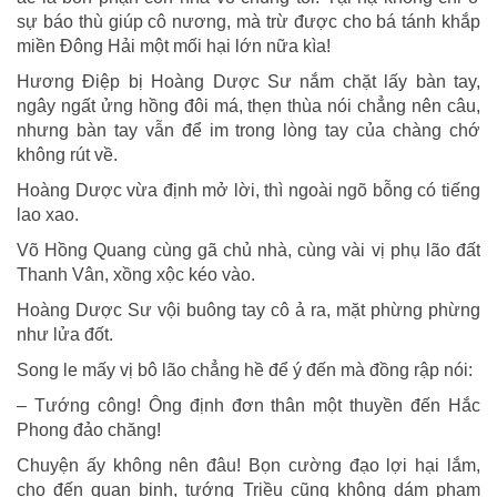
sự báo thù giúp cô nương, mà trừ được cho bá tánh khắp
miền Đông Hải một mối hại lớn nữa kìa!
Hương Điệp bị Hoàng Dược Sư nắm chặt lấy bàn tay,
ngây ngất ửng hồng đôi má, thẹn thùa nói chẳng nên câu,
nhưng bàn tay vẫn để im trong lòng tay của chàng chớ
không rút về.
Hoàng Dược vừa định mở lời, thì ngoài ngõ bỗng có tiếng
lao xao.
Võ Hồng Quang cùng gã chủ nhà, cùng vài vị phụ lão đất
Thanh Vân, xồng xộc kéo vào.
Hoàng Dược Sư vội buông tay cô ả ra, mặt phừng phừng
như lửa đốt.
Song le mấy vị bô lão chẳng hề để ý đến mà đồng rập nói:
– Tướng công! Ông định đơn thân một thuyền đến Hắc
Phong đảo chăng!
Chuyện ấy không nên đâu! Bọn cường đạo lợi hại lắm,
cho đến quan binh, tướng Triều cũng không dám phạm