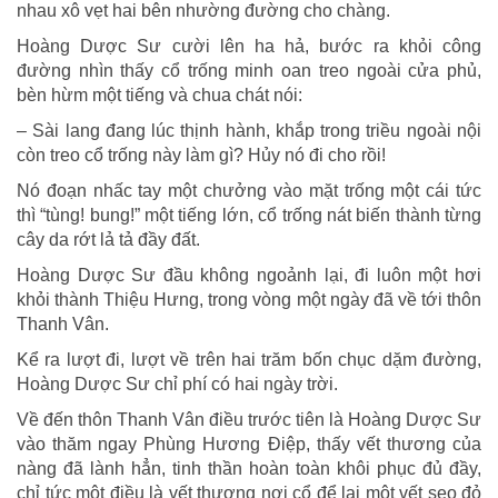
nhau xô vẹt hai bên nhường đường cho chàng.
Hoàng Dược Sư cười lên ha hả, bước ra khỏi công
đường nhìn thấy cổ trống minh oan treo ngoài cửa phủ,
bèn hừm một tiếng và chua chát nói:
– Sài lang đang lúc thịnh hành, khắp trong triều ngoài nội
còn treo cổ trống này làm gì? Hủy nó đi cho rồi!
Nó đoạn nhấc tay một chưởng vào mặt trống một cái tức
thì “tùng! bung!” một tiếng lớn, cổ trống nát biến thành từng
cây da rớt lả tả đầy đất.
Hoàng Dược Sư đầu không ngoảnh lại, đi luôn một hơi
khỏi thành Thiệu Hưng, trong vòng một ngày đã về tới thôn
Thanh Vân.
Kể ra lượt đi, lượt về trên hai trăm bốn chục dặm đường,
Hoàng Dược Sư chỉ phí có hai ngày trời.
Về đến thôn Thanh Vân điều trước tiên là Hoàng Dược Sư
vào thăm ngay Phùng Hương Điệp, thấy vết thương của
nàng đã lành hẳn, tinh thần hoàn toàn khôi phục đủ đầy,
chỉ tức một điều là vết thương nơi cổ để lại một vết sẹo đỏ