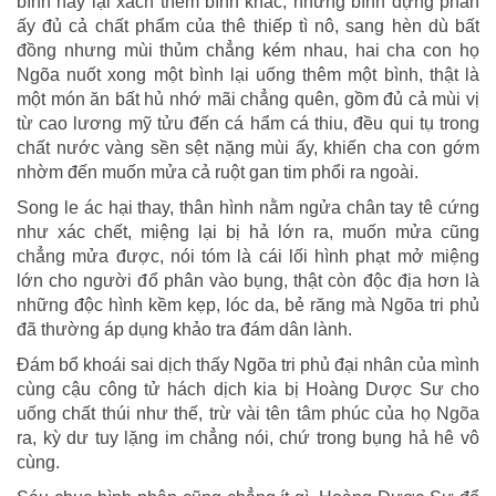
bình này lại xách thêm bình khác, những bình đựng phẩn
ấy đủ cả chất phẩm của thê thiếp tì nô, sang hèn dù bất
đồng nhưng mùi thủm chẳng kém nhau, hai cha con họ
Ngõa nuốt xong một bình lại uống thêm một bình, thật là
một món ăn bất hủ nhớ mãi chẳng quên, gồm đủ cả mùi vị
từ cao lương mỹ tửu đến cá hẩm cá thiu, đều qui tụ trong
chất nước vàng sền sệt nặng mùi ấy, khiến cha con gớm
nhờm đến muốn mửa cả ruột gan tim phổi ra ngoài.
Song le ác hại thay, thân hình nằm ngửa chân tay tê cứng
như xác chết, miệng lại bị hả lớn ra, muốn mửa cũng
chẳng mửa được, nói tóm là cái lối hình phạt mở miệng
lớn cho người đổ phân vào bụng, thật còn độc địa hơn là
những độc hình kềm kẹp, lóc da, bẻ răng mà Ngõa tri phủ
đã thường áp dụng khảo tra đám dân lành.
Đám bổ khoái sai dịch thấy Ngõa tri phủ đại nhân của mình
cùng cậu công tử hách dịch kia bị Hoàng Dược Sư cho
uống chất thúi như thế, trừ vài tên tâm phúc của họ Ngõa
ra, kỳ dư tuy lặng im chẳng nói, chứ trong bụng hả hê vô
cùng.