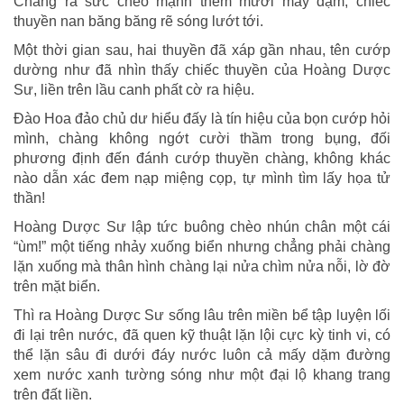
Chàng ra sức chèo mạnh thêm mười mấy dậm, chiếc
thuyền nan băng băng rẽ sóng lướt tới.
Một thời gian sau, hai thuyền đã xáp gần nhau, tên cướp
dường như đã nhìn thấy chiếc thuyền của Hoàng Dược
Sư, liền trên lầu canh phất cờ ra hiệu.
Đào Hoa đảo chủ dư hiểu đấy là tín hiệu của bọn cướp hỏi
mình, chàng không ngớt cười thầm trong bụng, đối
phương định đến đánh cướp thuyền chàng, không khác
nào dẫn xác đem nạp miệng cọp, tự mình tìm lấy họa tử
thần!
Hoàng Dược Sư lập tức buông chèo nhún chân một cái
“ùm!” một tiếng nhảy xuống biển nhưng chẳng phải chàng
lặn xuống mà thân hình chàng lại nửa chìm nửa nỗi, lờ đờ
trên mặt biển.
Thì ra Hoàng Dược Sư sống lâu trên miền bể tập luyện lối
đi lại trên nước, đã quen kỹ thuật lặn lội cực kỳ tinh vi, có
thể lặn sâu đi dưới đáy nước luôn cả mấy dặm đường
xem nước xanh tường sóng như một đại lộ khang trang
trên đất liền.