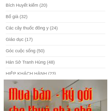
Bích Huyết kiếm
(20)
Bố già
(32)
Các cây thuốc đông y
(24)
Giáo dục
(17)
Góc cuộc sống
(50)
Hán Sở Tranh Hùng
(48)
HIỆP KHÁCH HÀNH
(23)
Hồng lâu mộng
(124)
Kinh tế
(1)
Kỹ năng
(18)