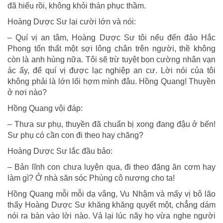
đã hiểu rồi, không khỏi thán phục thầm.
Hoàng Dược Sư lại cười lớn và nói:
– Quí vị an tâm, Hoàng Dược Sư tôi nếu đến đảo Hắc
Phong tổn thất một sợi lông chân trên người, thề không
còn là anh hùng nữa. Tôi sẽ trừ tuyệt bọn cường nhân vạn
ác ấy, để quí vị được lạc nghiệp an cư. Lời nói của tôi
không phải là lớn lối hợm mình đâu. Hồng Quang! Thuyền
ở nơi nào?
Hồng Quang vội đáp:
– Thưa sư phụ, thuyền đã chuẩn bị xong đang đậu ở bến!
Sư phụ có cần con đi theo hay chăng?
Hoàng Dược Sư lắc đầu bảo:
– Bản lĩnh con chưa luyện qua, đi theo đặng ăn cơm hay
làm gì? Ở nhà săn sóc Phùng cô nương cho ta!
Hồng Quang mỗi mỗi dạ vâng, Vu Nhậm và mấy vị bô lão
thấy Hoàng Dược Sư khăng khăng quyết một, chẳng dám
nói ra bàn vào lời nào. Vả lại lúc nãy họ vừa nghe người