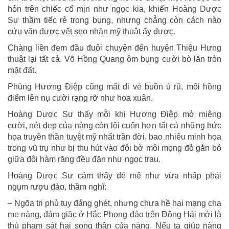
hỏn trên chiếc cổ mịn như ngọc kia, khiến Hoàng Dược
Sư thầm tiếc rẻ trong bụng, nhưng chẳng còn cách nào
cứu vãn được vết sẹo nhăn mỹ thuật ấy được.
Chàng liền đem đầu đuôi chuyện đến huyện Thiệu Hưng
thuật lại tất cả. Võ Hồng Quang ôm bụng cười bò lăn tròn
mặt đất.
Phùng Hương Điệp cũng mất đi vẻ buồn ủ rũ, môi hồng
điểm lên nụ cười rạng rỡ như hoa xuân.
Hoàng Dược Sư thấy mỗi khi Hương Điệp mở miệng
cười, nét đẹp của nàng còn lôi cuốn hơn tất cả những bức
họa truyền thần tuyệt mỹ nhất trần đời, bao nhiêu minh họa
trong vũ trụ như bị thu hút vào đôi bờ môi mọng đỏ gắn bó
giữa đôi hàm răng đều đặn như ngọc trau.
Hoàng Dược Sư cảm thấy đê mê như vừa nhấp phải
ngụm rượu đào, thầm nghĩ:
– Ngõa tri phủ tuy đáng ghét, nhưng chưa hề hại mạng cha
mẹ nàng, đám giặc ở Hắc Phong đảo trên Đông Hải mới là
thủ phạm sát hại song thân của nàng. Nếu ta giúp nàng