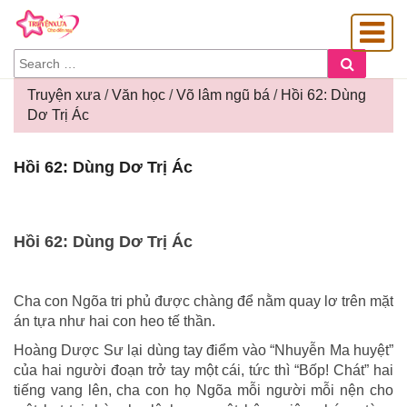
SEARCH
Search
FOR:
Truyện xưa
/
Văn học
/
Võ lâm ngũ bá
/
Hồi 62: Dùng
Dơ Trị Ác
OÀNG GIA
Hồi
Hồi 62: Dùng Dơ Trị Ác
62:
Dùng
Dơ
Trị
Hồi 62: Dùng Dơ Trị Ác
Ác
Cha con Ngõa tri phủ được chàng để nằm quay lơ trên mặt
án tựa như hai con heo tế thần.
Hoàng Dược Sư lại dùng tay điểm vào “Nhuyễn Ma huyệt”
của hai người đoạn trở tay một cái, tức thì “Bốp! Chát” hai
tiếng vang lên, cha con họ Ngõa mỗi người mỗi nện cho