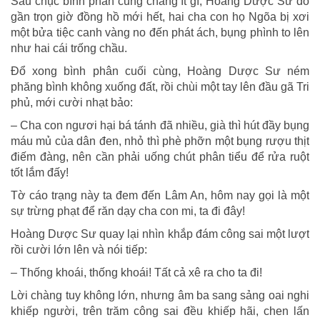
Sáu chục bình phân cũng chẳng ít gì, Hoàng Dược Sư đổ
gần trọn giờ đồng hồ mới hết, hai cha con họ Ngõa bị xơi
một bửa tiệc canh vàng no đến phát ách, bụng phình to lên
như hai cái trống chầu.
Đổ xong bình phân cuối cùng, Hoàng Dược Sư ném
phăng bình không xuống đất, rồi chùi một tay lên đầu gã Tri
phủ, mới cười nhạt bảo:
– Cha con ngươi hại bá tánh đã nhiều, già thì hút đầy bụng
máu mủ của dân đen, nhỏ thì phè phỡn một bụng rượu thịt
điếm đàng, nên cần phải uống chút phân tiểu để rửa ruột
tốt lắm đấy!
Tờ cáo trạng này ta đem đến Lâm An, hôm nay gọi là một
sự trừng phạt để răn dạy cha con mi, ta đi đây!
Hoàng Dược Sư quay lại nhìn khắp đám công sai một lượt
rồi cười lớn lên và nói tiếp:
– Thống khoái, thống khoái! Tất cả xê ra cho ta đi!
Lời chàng tuy không lớn, nhưng âm ba sang sảng oai nghi
khiếp người, trên trăm công sai đều khiếp hãi, chen lấn