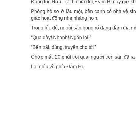
Đang lúc Hứa Trạch chia đội, Đàm Hi nãy giờ khôn
Phòng hồ sơ ở lầu một, bên cạnh có nhà vệ sinh
giác hoạt động nhẹ nhàng hơn.
Trong lúc đó, ngoài sân bóng rổ đang đầm đìa mồ
“Qua đây! Nhanh! Ngăn lại!”
“Bên trái, đúng, truyền cho tớ!”
Chớp mắt, 20 phút trôi qua, người trên sân đã ra
Lại nhìn về phía Đàm Hi.