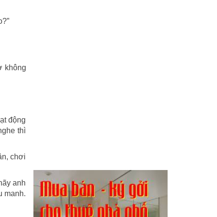
o?”
sờ không
oạt động
nghe thì
ân, chơi
nãy anh
ếu manh.