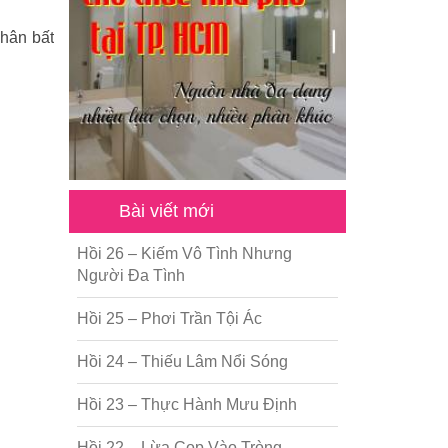
chân bất
Bài viết mới
Hồi 26 – Kiếm Vô Tình Nhưng
Người Đa Tình
Hồi 25 – Phơi Trần Tội Ác
Hồi 24 – Thiếu Lâm Nổi Sóng
Hồi 23 – Thực Hành Mưu Định
Hồi 22 – Lừa Cọp Vào Tròng