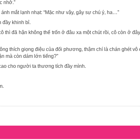
c nhở.”
 ánh mắt lạnh nhạt: “Mặc như vậy, gây sự chú ý, ha…”
n đầy khinh bỉ.
ô thì đã hận không thể trốn ở đâu xa một chút rồi, cô còn ở đâ
hông thích giọng điệu của đối phương, thậm chí là chán ghét vô 
trận mà còn dám lớn tiếng?”
à cao cho người ta thương tích đầy mình.
m.