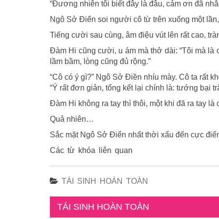
“Đương nhiên tôi biết đây là đâu, cảm ơn đã nhắ
Ngô Sở Điển soi người cô từ trên xuống một lần,
Tiếng cười sau cùng, âm điệu vút lên rất cao, trà
Đàm Hi cũng cười, u ám mà thở dài: “Tôi mà là c
lầm bầm, lòng cũng đủ rộng.”
“Cô có ý gì?” Ngô Sở Điền nhíu mày. Cô ta rất k
“Ý rất đơn giản, tổng kết lại chính là: tướng bại 
Đàm Hi không ra tay thì thôi, một khi đã ra tay l
Quả nhiên…
Sắc mặt Ngô Sở Điển nhất thời xấu đến cực điể
Các từ khóa liên quan
TÁI SINH HOÀN TOÀN
TÁI SINH HOÀN TOÀN