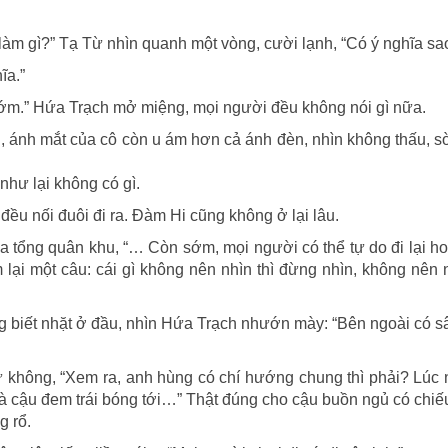
àm gì?” Tạ Từ nhìn quanh một vòng, cười lạnh, “Có ý nghĩa sa
ĩa.”
 sớm.” Hứa Trạch mở miệng, mọi người đều không nói gì nữa.
, ánh mắt của cô còn u ám hơn cả ánh đèn, nhìn không thấu, 
hư lại không có gì.
 đều nối đuôi đi ra. Đàm Hi cũng không ở lại lâu.
 của tổng quân khu, “… Còn sớm, mọi người có thể tự do đi lại h
 lại một câu: cái gì không nên nhìn thì đừng nhìn, không nên 
 biết nhặt ở đầu, nhìn Hứa Trạch nhướn mày: “Bên ngoài có s
hông, “Xem ra, anh hùng có chí hướng chung thì phải? Lúc 
là cậu đem trái bóng tới…” Thật đúng cho cậu buồn ngủ có chi
g rổ.