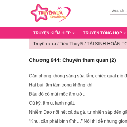
SEARCH
FOR:
TRUYỆN KIẾM HIỆP
TRUYỆN TỔNG HỢP
Truyện xưa
/
Tiểu Thuyết
/
TÁI SINH HOÀN T
Chương 944: Chuyến tham quan (2)
Căn phòng không sáng sủa lắm, chiếc quạt gió đan
Hạt bụi lấm tấm trong không khí.
Đâu đó có mùi mốc ẩm ướt.
Cũ kỹ, âm u, lạnh ngắt.
Nhiễm Dao nổi hết cả da gà, tự nhiên sáp đến g
“Khụ, cần phải bình tĩnh…” Nói thì dễ nhưng giọng