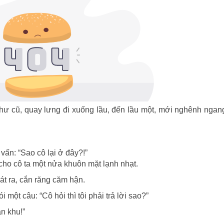
 như cũ, quay lưng đi xuống lầu, đến lầu một, mới nghênh ngan
vấn: “Sao cô lại ở đây?!”
ho cô ta một nửa khuôn mặt lạnh nhạt.
át ra, cắn răng căm hận.
một câu: “Cô hỏi thì tôi phải trả lời sao?”
n khu!”