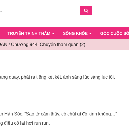
Search
TRUYỆN TRINH THÁM
SỐNG KHỎE
GÓC CUỘC S
OÀN
/
Chương 944: Chuyến tham quan (2)
Chương
944:
Chuyến
tham
g quay, phát ra tiếng két két, ánh sáng lúc sáng lúc tối.
quan
(2)
ần Hàn Sóc, “Sao tớ cảm thấy, có chút gì đó kinh khủng…”
 điệu cô lại hơi run run.