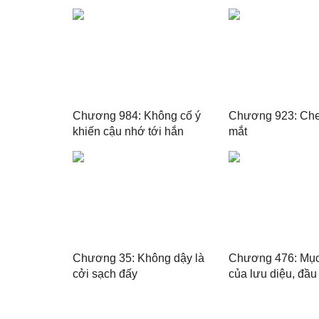
Chương 984: Không cố ý
Chương 923: Che 
khiến cậu nhớ tới hắn
mắt
Chương 35: Không dậy là
Chương 476: Mục 
cởi sạch đấy
của lưu diệu, đầu
thịnh mậu