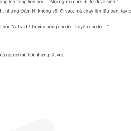
g lên tiếng liền nói… “Mọi người chơi đi, tớ đi vệ sinh.”
, nhưng Đàm Hi không vội đi vào, mà chạy lên lầu trên, tay 
 hôi. “A Trạch! Truyền bóng cho tớ! Truyền cho tớ…”
 cả người mồ hôi nhưng rất vui.