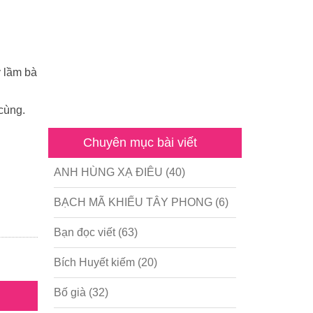
y lầm bà
cùng.
Chuyên mục bài viết
ANH HÙNG XẠ ĐIÊU
(40)
BẠCH MÃ KHIẾU TÂY PHONG
(6)
Bạn đọc viết
(63)
Bích Huyết kiếm
(20)
Bố già
(32)