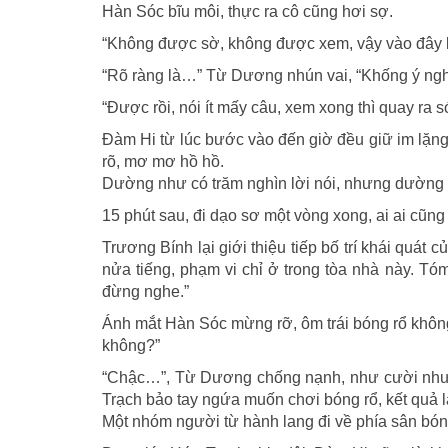
Hàn Sóc bĩu môi, thực ra cô cũng hơi sợ.
“Không được sờ, không được xem, vậy vào đây l
“Rõ ràng là…” Từ Dương nhún vai, “Khống ý ngh
“Được rồi, nói ít mấy câu, xem xong thì quay ra
Đàm Hi từ lúc bước vào đến giờ đều giữ im lặng
rõ, mơ mơ hồ hồ.
Dường như có trăm nghìn lời nói, nhưng dường n
15 phút sau, đi dạo sơ một vòng xong, ai ai cũng
Trương Bính lại giới thiệu tiếp bố trí khái quát
nửa tiếng, phạm vi chỉ ở trong tòa nhà này. Tóm
đừng nghe.”
Ánh mắt Hàn Sóc mừng rỡ, ôm trái bóng rổ không
không?”
“Chậc…”, Từ Dương chống nạnh, như cười như k
Trạch bảo tay ngứa muốn chơi bóng rổ, kết quả 
Một nhóm người từ hành lang đi về phía sân bón