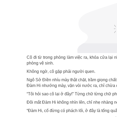
Cô đi từ trong phòng làm việc ra, khóa cửa lại
phòng vệ sinh.
Không ngờ, cô gặp phải người quen.
Ngô Sở Điền nhíu mày thật chặt, trầm giọng chất 
Đàm Hi nhướng mày, vặn vòi nước ra, chỉ chừa c
“Tôi hỏi sao cô lại ở đây!” Từng chữ từng chữ ph
Đôi mắt Đàm Hi không nhìn lên, chỉ nhẹ nhàng nói 
“Đàm Hi, cổ đừng có phách lối, ở đây là tổng quâ