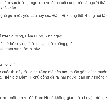
ải, chém sáu tướng, người cười đến cuối cùng mới là người thắ
 khó khăn.
 ghê gớm rồi, yêu cầu này của Đàm Hi không thể không nói là
gì miễn cưỡng, Đàm Hi hơi kinh ngạc.
t, từ bỏ suy nghĩ rời đi, lại ngồi xuống ghế.
sẽ tham dự cuộc thi này.”
 nói đi.”
 cuộc thi này rồi, vì ngưỡng mộ nên mới muốn gặp, cũng muốn
ước. Hiện giờ Đàm Hi chủ động đề ra, hai người gần như khôn
trước một bước, để Đàm Hi có không gian nói chuyện riêng 