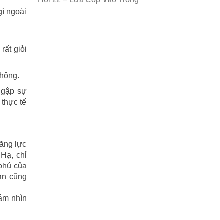
gì ngoài
rất giỏi
không.
 ngập sự
 thực tế
năng lực
 Hạ, chỉ
 phú của
oán cũng
dám nhìn