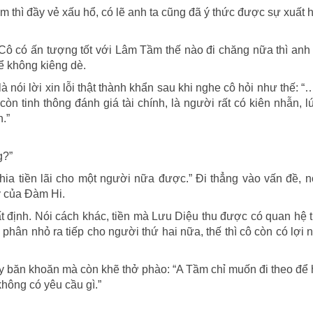
m thì đầy vẻ xấu hổ, có lẽ anh ta cũng đã ý thức được sự xuất 
 Cô có ấn tượng tốt với Lâm Tầm thế nào đi chăng nữa thì anh
hể không kiêng dè.
à nói lời xin lỗi thật thành khẩn sau khi nghe cô hỏi như thế: 
n tinh thông đánh giá tài chính, là người rất có kiên nhẫn, l
.”
g?”
a tiền lãi cho một người nữa được.” Đi thẳng vào vấn đề, nó
y của Đàm Hi.
t định. Nói cách khác, tiền mà Lưu Diệu thu được có quan hệ t
phân nhỏ ra tiếp cho người thứ hai nữa, thế thì cô còn có lợi 
 băn khoăn mà còn khẽ thở phào: “A Tầm chỉ muốn đi theo để 
không có yêu cầu gì.”