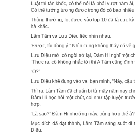
Luật thi tàn khốc, có thể nói là phải vượt năm 
Có thể tưởng tượng được trong đó có bao nhiêu
Thông thường, lọt được vào top 10 đã là cực kỳ
hà khắc.
Lâm Tầm và Lưu Diệu liếc nhìn nhau.
“Được, tôi đồng ý.” Nhìn cũng không thấy có vẻ 
Lưu Diệu mời cô ngồi trở lại, Đàm Hi nghĩ một chú
“Thực ra, cô không nhắc tới thì A Tầm cũng định 
“Ồ?”
Lưu Diệu khẽ đụng vào vai bạn mình, “Này, cậu tự
Thì ra, Lâm Tầm đã chuẩn bị từ mấy năm nay cho
Đàm Hi học hỏi một chút, coi như tập luyện tr
hợp.
“Là sao?” Đàm Hi nhướng mày, trùng hợp thế à?
Mục đích đã đạt thành, Lâm Tầm sáng suốt đi 
Diệu.