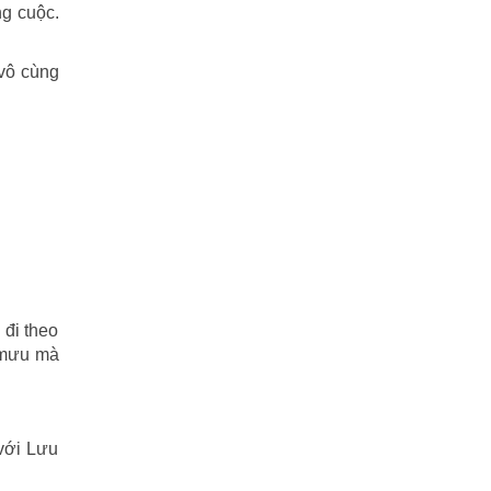
ng cuộc.
Tiểu Lý Phi Đao
(27)
TIẾU NGẠO GIANG HỒ
(162)
 vô cùng
Tiểu Thuyết
(1)
Truyện cười
(88)
Truyện kiếm hiệp
(1)
Truyện ngắn
(25)
Truyện tổng hợp
(57)
 đi theo
Tuyết sơn phi hồ
(11)
g mưu mà
Văn học
(2)
Video
(2)
với Lưu