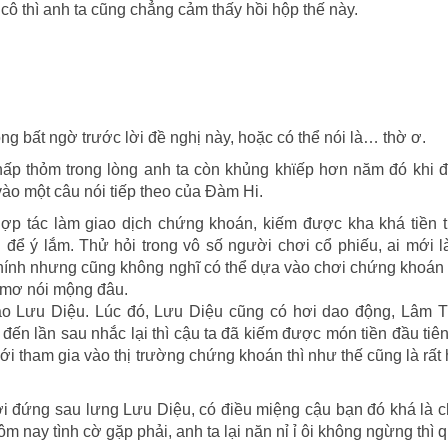
ô thì anh ta cũng chẳng cảm thấy hồi hộp thế này.
ng bất ngờ trước lời đề nghị này, hoặc có thể nói là… thờ ơ.
ấp thỏm trong lòng anh ta còn khủng khϊếp hơn năm đó khi đi
ào một câu nói tiếp theo của Đàm Hi.
ợp tác làm giao dịch chứng khoán, kiếm được kha khá tiền t
để ý lắm. Thử hỏi trong vô số người chơi cổ phiếu, ai mới l
chính nhưng cũng không nghĩ có thể dựa vào chơi chứng khoán
m mơ nói mộng đâu.
bảo Lưu Diệu. Lúc đó, Lưu Diệu cũng có hơi dao động, Lâm 
đến lần sau nhắc lại thì cậu ta đã kiếm được món tiền đầu tiê
ới tham gia vào thị trường chứng khoán thì như thế cũng là rất
 đứng sau lưng Lưu Diệu, có điều miệng cậu bạn đó khá là c
m nay tình cờ gặp phải, anh ta lại năn nỉ ỉ ôi không ngừng thì 