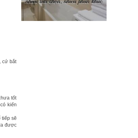
Phi Hồ ngoại truyện
(21)
Phong thần diễn nghĩa
(100)
Sống khỏe
(7)
TÁI SINH HOÀN TOÀN
(1.130)
, cứ bắt
Tam quốc diễn nghĩa
(126)
Tây du ký
(100)
THẦN ĐIÊU ĐẠI HIỆP
(40)
chưa tốt
 có kiến
THIÊN LONG BÁT BỘ
(51)
THƯ KIẾM ÂN CỪU LỤC
(24)
 tiếp sẽ
 ra được
Thủy hử
(70)