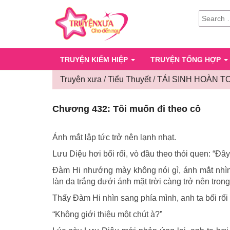
SEARCH
FOR:
TRUYỆN KIẾM HIỆP
TRUYỆN TỔNG HỢP
Truyện xưa
/
Tiểu Thuyết
/
TÁI SINH HOÀN T
Chương 432: Tôi muốn đi theo cô
Ánh mắt lập tức trở nên lạnh nhạt.
Lưu Diệu hơi bối rối, vò đầu theo thói quen: “Đâ
Đàm Hi nhướng mày không nói gì, ánh mắt nhìn
làn da trắng dưới ánh mặt trời càng trở nên trong
Thấy Đàm Hi nhìn sang phía mình, anh ta bối rối
“Không giới thiệu một chút à?”