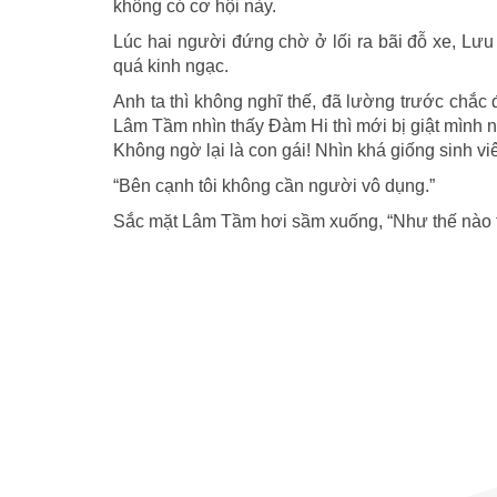
không có cơ hội này.
Lúc hai người đứng chờ ở lối ra bãi đỗ xe, Lưu 
quá kinh ngạc.
Anh ta thì không nghĩ thế, đã lường trước chắc đ
Lâm Tầm nhìn thấy Đàm Hi thì mới bị giật mình n
Không ngờ lại là con gái! Nhìn khá giống sinh v
“Bên cạnh tôi không cần người vô dụng.”
Sắc mặt Lâm Tầm hơi sầm xuống, “Như thế nào t