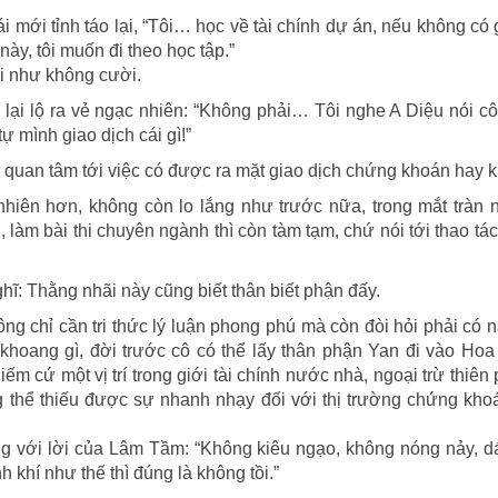
 mới tỉnh táo lại, “Tôi… học về tài chính dự án, nếu không có 
này, tôi muốn đi theo học tập.”
ời như không cười.
ại lộ ra vẻ ngạc nhiên: “Không phải… Tôi nghe A Diệu nói cô 
ự mình giao dịch cái gì!”
g quan tâm tới việc có được ra mặt giao dịch chứng khoán hay 
 nhiên hơn, không còn lo lắng như trước nữa, trong mắt tràn
u, làm bài thi chuyên ngành thì còn tàm tạm, chứ nói tới thao tác
ghĩ: Thằng nhãi này cũng biết thân biết phận đấy.
ông chỉ cần tri thức lý luận phong phú mà còn đòi hỏi phải có 
khoang gì, đời trước cô có thể lấy thân phận Yan đi vào Hoa
m cứ một vị trí trong giới tài chính nước nhà, ngoại trừ thiên
g thể thiếu được sự nhanh nhạy đối với thị trường chứng kh
ồng với lời của Lâm Tầm: “Không kiêu ngạo, không nóng nảy, 
 khí như thế thì đúng là không tồi.”