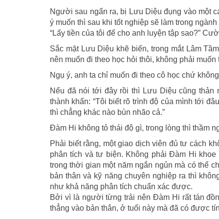
Người sau ngẩn ra, bị Lưu Diệu đụng vào một cái
ý muốn thì sau khi tốt nghiệp sẽ làm trong ngành 
“Lấy tiền của tôi để cho anh luyện tập sao?” Cư
Sắc mặt Lưu Diệu khẽ biến, trong mắt Lâm Tầm l
nên muốn đi theo học hỏi thôi, không phải muốn t
Ngụ ý, anh ta chỉ muốn đi theo cô học chứ khôn
Nếu đã nói tới đây rồi thì Lưu Diệu cũng thản
thành khẩn: “Tôi biết rõ trình độ của mình tới đâ
thì chẳng khác nào bùn nhão cả.”
Đàm Hi không tỏ thái độ gì, trong lòng thì thầm n
Phải biết rằng, một giao dịch viên đủ tư cách kh
phân tích và tư biện. Không phải Đàm Hi khoe 
trong thời gian một năm ngắn ngủn mà có thể chiế
bản thân và kỹ năng chuyên nghiệp ra thì khôn
như khả năng phân tích chuẩn xác được.
Bởi vì là người từng trải nên Đàm Hi rất tán đ
thẳng vào bản thân, ở tuổi này mà đã có được tính