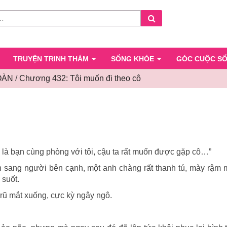
Search
TRUYỆN TRINH THÁM
SỐNG KHỎE
GÓC CUỘC S
OÀN
/
Chương 432: Tôi muốn đi theo cô
Chương
432:
Tôi
muốn
đi
y là bạn cùng phòng với tôi, cậu ta rất muốn được gặp cô…”
theo
cô
 sang người bên cạnh, một anh chàng rất thanh tú, mày rậm m
 suốt.
 rũ mắt xuống, cực kỳ ngây ngô.