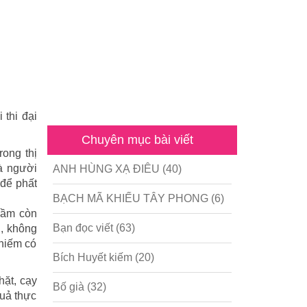
 thi đại
Chuyên mục bài viết
rong thị
à người
ANH HÙNG XẠ ĐIÊU
(40)
 để phất
BẠCH MÃ KHIẾU TÂY PHONG
(6)
Tầm còn
Bạn đọc viết
(63)
n, không
 hiếm có
Bích Huyết kiếm
(20)
hặt, cạy
Bố già
(32)
quả thực