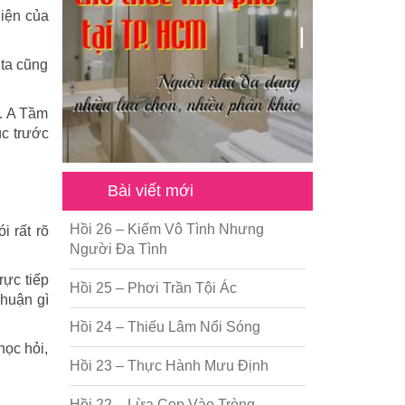
hiện của
 ta cũng
“… A Tầm
úc trước
Bài viết mới
Hồi 26 – Kiếm Vô Tình Nhưng
i rất rõ
Người Đa Tình
rực tiếp
Hồi 25 – Phơi Trần Tội Ác
nhuận gì
Hồi 24 – Thiếu Lâm Nổi Sóng
học hỏi,
Hồi 23 – Thực Hành Mưu Định
Hồi 22 – Lừa Cọp Vào Tròng