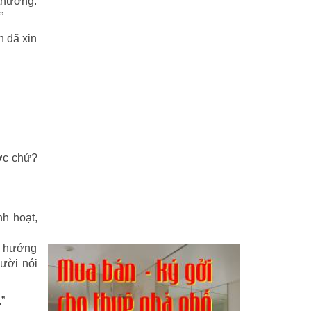
 thường:
”
n đã xin
ược chứ?
h hoạt,
g hướng
gười nói
”