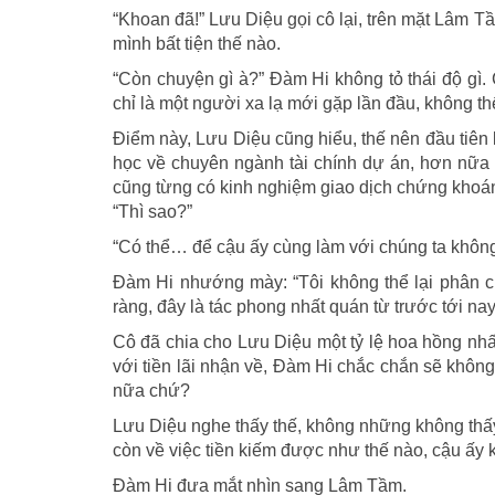
“Khoan đã!” Lưu Diệu gọi cô lại, trên mặt Lâm Tầ
mình bất tiện thế nào.
“Còn chuyện gì à?” Đàm Hi không tỏ thái độ gì.
chỉ là một người xa lạ mới gặp lần đầu, không t
Điểm này, Lưu Diệu cũng hiểu, thế nên đầu tiên l
học về chuyên ngành tài chính dự án, hơn nữa cò
cũng từng có kinh nghiệm giao dịch chứng khoán
“Thì sao?”
“Có thể… để cậu ấy cùng làm với chúng ta khôn
Đàm Hi nhướng mày: “Tôi không thể lại phân chi
ràng, đây là tác phong nhất quán từ trước tới na
Cô đã chia cho Lưu Diệu một tỷ lệ hoa hồng nhấ
với tiền lãi nhận về, Đàm Hi chắc chắn sẽ không 
nữa chứ?
Lưu Diệu nghe thấy thế, không những không thấy
còn về việc tiền kiếm được như thế nào, cậu ấy 
Đàm Hi đưa mắt nhìn sang Lâm Tầm.