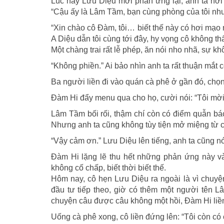
Lúc này Lưu Diệu mới phản ứng lại, anh ta hơi
“Cậu ấy là Lâm Tầm, bạn cùng phòng của tôi nhưn
“Xin chào cô Đàm, tôi… biết thế này có hơi mạo
A Diệu dẫn tôi cùng tới đây, hy vọng cô không th
Một chàng trai rất lễ phép, ăn nói nho nhã, sự 
“Không phiền.” Ai bảo nhìn anh ta rất thuận mắt cô
Ba người liền đi vào quán cà phê ở gần đó, chọ
Đàm Hi đẩy menu qua cho họ, cười nói: “Tôi mời
Lâm Tầm bối rối, thậm chí còn có điểm quẫn bá
Nhưng anh ta cũng không tùy tiện mở miệng từ 
“Vậy cảm ơn.” Lưu Diệu lên tiếng, anh ta cũng nó
Đàm Hi lặng lẽ thu hết những phản ứng này và
không cố chấp, biết thời biết thế.
Hôm nay, cô hẹn Lưu Diệu ra ngoài là vì chu
đầu tư tiếp theo, giờ có thêm một người tên L
chuyện câu được câu không một hồi, Đàm Hi liền
Uống cà phê xong, cô liền đứng lên: “Tôi còn có 