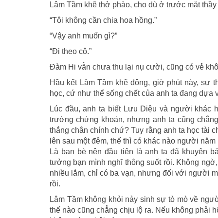
Lâm Tầm khẽ thở phào, cho dù ở trước mặt thầy c
“Tôi không cần chia hoa hồng.”
“Vậy anh muốn gì?”
“Đi theo cô.”
Đàm Hi vẫn chưa thu lại nụ cười, cũng có vẻ khô
Hầu kết Lâm Tầm khẽ động, giờ phút này, sự th
học, cứ như thể sống chết của anh ta đang dựa v
Lúc đầu, anh ta biết Lưu Diệu và người khác h
trường chứng khoán, nhưng anh ta cũng chẳng 
thắng chân chính chứ? Tuy rằng anh ta học tài 
lên sau một đêm, thế thì có khác nào người nằ
Là bạn bè nên đầu tiên là anh ta đã khuyên 
tưởng bạn mình nghĩ thông suốt rồi. Không ngờ, 
nhiều lắm, chỉ có ba vạn, nhưng đối với người m
rồi.
Lâm Tầm không khỏi nảy sinh sự tò mò về người
thế nào cũng chẳng chịu lộ ra. Nếu không phải hô