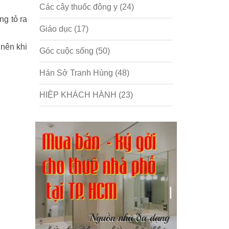
Các cây thuốc đông y
(24)
ng tỏ ra
Giáo dục
(17)
 nên khi
Góc cuộc sống
(50)
Hán Sở Tranh Hùng
(48)
HIỆP KHÁCH HÀNH
(23)
Hồng lâu mộng
(124)
Kinh tế
(1)
Kỹ năng
(18)
Liên Thành quyết
(13)
LỘC ĐỈNH KÝ
(52)
Nước ngoài
(5)