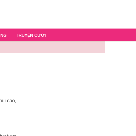
ỐNG
TRUYỆN CƯỜI
ũi cao,