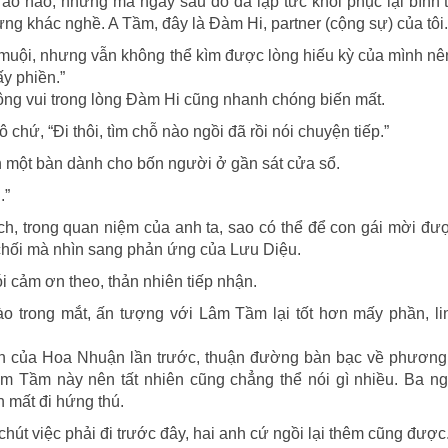
 ảo não, nhưng mà ngay sau đó đã lập tức khôi phục lại bình
g khác nghề. A Tầm, đây là Đàm Hi, partner (cộng sự) của tôi.
 muội, nhưng vẫn không thể kìm được lòng hiếu kỳ của mình nê
ấy phiền.”
không vui trong lòng Đàm Hi cũng nhanh chóng biến mất.
 chứ, “Đi thôi, tìm chỗ nào ngồi đã rồi nói chuyện tiếp.”
n một bàn dành cho bốn người ở gần sát cửa sổ.
.”
ch, trong quan niệm của anh ta, sao có thể để con gái mời đ
chối mà nhìn sang phản ứng của Lưu Diệu.
i cảm ơn theo, thản nhiên tiếp nhận.
o trong mắt, ấn tượng với Lâm Tầm lại tốt hơn mấy phần, lin
yện của Hoa Nhuận lần trước, thuận đường bàn bạc về phươn
âm Tầm này nên tất nhiên cũng chẳng thể nói gì nhiều. Ba n
 mất đi hứng thú.
chút việc phải đi trước đây, hai anh cứ ngồi lại thêm cũng được.