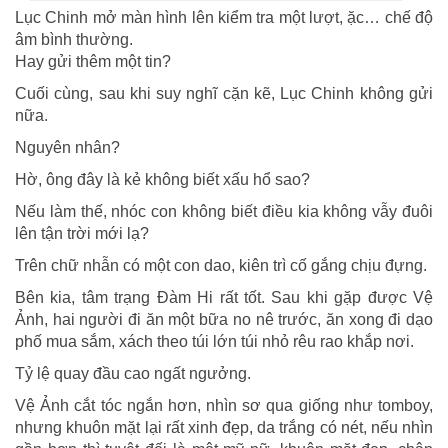
Lục Chinh mở màn hình lên kiểm tra một lượt, ặc… chế độ
âm bình thường.
Hay gửi thêm một tin?
Cuối cùng, sau khi suy nghĩ cặn kẽ, Lục Chinh không gửi
nữa.
Nguyên nhân?
Hờ, ông đây là kẻ không biết xấu hổ sao?
Nếu làm thế, nhóc con không biết điều kia không vẫy đuôi
lên tận trời mới lạ?
Trên chữ nhẫn có một con dao, kiên trì cố gắng chịu đựng.
Bên kia, tâm trạng Đàm Hi rất tốt. Sau khi gặp được Vệ
Ảnh, hai người đi ăn một bữa no nê trước, ăn xong đi dạo
phố mua sắm, xách theo túi lớn túi nhỏ rêu rao khắp nơi.
Tỷ lệ quay đầu cao ngất ngưởng.
Vệ Ảnh cắt tóc ngắn hơn, nhìn sơ qua giống như tomboy,
nhưng khuôn mặt lại rất xinh đẹp, da trắng có nét, nếu nhìn