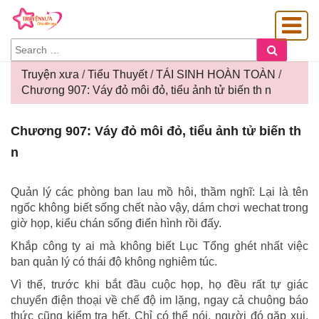
SEARCH
Search
FOR:
Truyện xưa
/
Tiểu Thuyết
/
TÁI SINH HOÀN TOÀN
/
Chương 907: Váy đỏ môi đỏ, tiểu ảnh tử biến th n
OÀNG GIA
Chương
Chương 907: Váy đỏ môi đỏ, tiểu ảnh tử biến th
907:
n
Váy
đỏ
môi
Quản lý các phòng ban lau mồ hôi, thầm nghĩ: Lại là tên
đỏ,
ngốc không biết sống chết nào vậy, dám chơi wechat trong
tiểu
giờ họp, kiểu chán sống điển hình rồi đấy.
ảnh
Khắp công ty ai mà không biết Lục Tổng ghét nhất việc
tử
ban quản lý có thái độ không nghiêm túc.
biến
th
Vì thế, trước khi bắt đầu cuộc họp, họ đều rất tự giác
n
chuyển điện thoại về chế độ im lặng, ngay cả chuông báo
thức cũng kiểm tra hết. Chỉ có thể nói, người đó gặp xui,