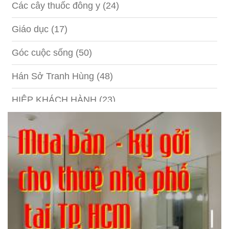
Các cây thuốc đông y
(24)
Giáo dục
(17)
Góc cuộc sống
(50)
Hán Sở Tranh Hùng
(48)
HIỆP KHÁCH HÀNH
(23)
Hồng lâu mộng
(124)
Kinh tế
(1)
Kỹ năng
(18)
Liên Thành quyết
(13)
LỘC ĐỈNH KÝ
(52)