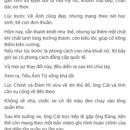
gần hơn thì tuyệt đối là một mỹ nữ, khuôn mặt đẹp, chân
dài, eo thon.
Lúc trước Vệ Ánh cũng đẹp, nhưng mang theo nét học
sinh, trẻ con đơn thuần.
Hôm nay, vẫn thanh khiết như thế, nhưng lại thêm một chút
khí chất lạnh lùng trưởng thành, còn kiểu tóc giúp cổ trồng
thêm kiên cường.
Nếu như lúc trước là phong cách con nhà khuê nữ, thì bây
giờ lại có phong cách đẳng cấp quốc tế.
Và mọi sự thay đổi này, đều diễn ra sau khi chia tay.
Xem ra, Tiểu Ảnh Tử sống khá tốt.
Lục Chinh và Đàm Hi vừa về tới thủ đô, ông Cát và lính
cần vụ cũng về đến theo.
Không về nhà, chiếc xe cờ đỏ màu đen chạy vào tổng
quân khu.
Sau khi xuống xe, ông Cát trực tiếp đi gặp ông Bàng, tiện
thể còn mang theo một bản video ghi hình hoàn chỉnh của
đợt diễn tập quân sự lần này.