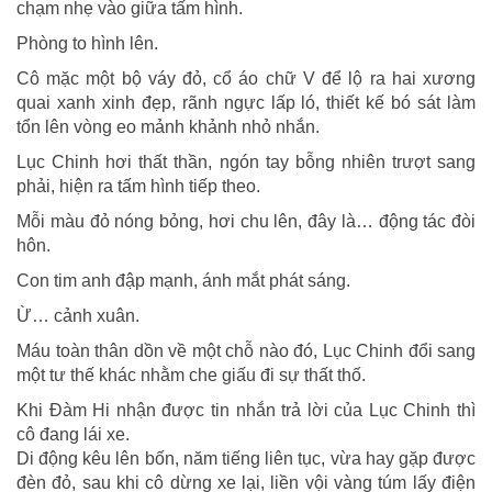
chạm nhẹ vào giữa tấm hình.
Phòng to hình lên.
Cô mặc một bộ váy đỏ, cổ áo chữ V để lộ ra hai xương
quai xanh xinh đẹp, rãnh ngực lấp ló, thiết kế bó sát làm
tổn lên vòng eo mảnh khảnh nhỏ nhắn.
Lục Chinh hơi thất thần, ngón tay bỗng nhiên trượt sang
phải, hiện ra tấm hình tiếp theo.
Mỗi màu đỏ nóng bỏng, hơi chu lên, đây là… động tác đòi
hôn.
Con tim anh đập mạnh, ánh mắt phát sáng.
Ừ… cảnh xuân.
Máu toàn thân dồn về một chỗ nào đó, Lục Chinh đổi sang
một tư thế khác nhằm che giấu đi sự thất thố.
Khi Đàm Hi nhận được tin nhắn trả lời của Lục Chinh thì
cô đang lái xe.
Di động kêu lên bốn, năm tiếng liên tục, vừa hay gặp được
đèn đỏ, sau khi cô dừng xe lại, liền vội vàng túm lấy điện