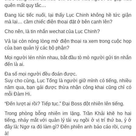
quên mất quy tắc…
Đang lúc tiếc nuối, lại thấy Lục Chinh không hề tức giận
mà lại… cầm chiếc điện thoại đặt ở bên cạnh lên?
Cho nên, là tin nhắn wechat của Lục Chinh?
Vả lại còn nóng lòng mở điện thoại ra xem trong cuộc họp
của ban quản lý các bộ phận?
Mọi người lén nhìn nhau, bắt đầu tò mò người gửi tin nhắn
đến là ai.
Đa số mọi người đều đoán được.
Suy cho cùng, Lục Tổng là người giữ mình có tiếng, nhiều
năm qua, bạn gái được thừa nhận công khai cũng chỉ có
mỗi Đàm Hi.
“Đến lượt ai rồi? Tiếp tục.” Đại Boss đột nhiên lên tiếng.
Trong phòng bỗng nhiên im lặng. Trần Khải khẽ ho hai
tiếng, nháy mắt với quản lý tài vụ ngồi ở vị trí thứ ba, ý ở
đây là: Ngơ ra đó làm gì? Đến phiên anh báo cáo rồi, cưng
à!