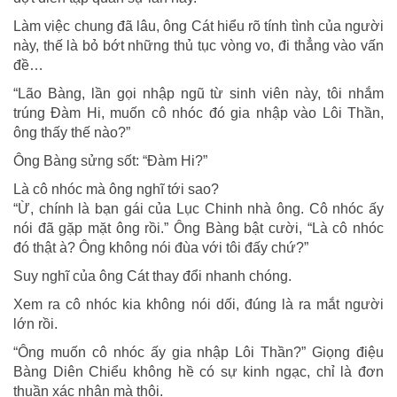
Làm việc chung đã lâu, ông Cát hiểu rõ tính tình của người
này, thế là bỏ bớt những thủ tục vòng vo, đi thẳng vào vấn
đề…
“Lão Bàng, lần gọi nhập ngũ từ sinh viên này, tôi nhắm
trúng Đàm Hi, muốn cô nhóc đó gia nhập vào Lôi Thần,
ông thấy thế nào?”
Ông Bàng sửng sốt: “Đàm Hi?”
Là cô nhóc mà ông nghĩ tới sao?
“Ừ, chính là bạn gái của Lục Chinh nhà ông. Cô nhóc ấy
nói đã gặp mặt ông rồi.” Ông Bàng bật cười, “Là cô nhóc
đó thật à? Ông không nói đùa với tôi đấy chứ?”
Suy nghĩ của ông Cát thay đổi nhanh chóng.
Xem ra cô nhóc kia không nói dối, đúng là ra mắt người
lớn rồi.
“Ông muốn cô nhóc ấy gia nhập Lôi Thần?” Giọng điệu
Bàng Diên Chiểu không hề có sự kinh ngạc, chỉ là đơn
thuần xác nhận mà thôi.