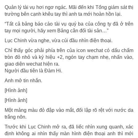
Quản lý tài vụ hơi ngơ ngác. Mãi đến khi Tổng giám sát thị
trường bên cạnh khêu tay thì anh ta mới hoàn hồn lại.
“Tất cả bảng báo cáo tài vụ quý ba của công ty đã ở trên
tay mọi người, hãy xem Bảng cân đối tài sản…”
Lục Chinh vừa nghe, vừa cúi đầu nhìn điện thoại.
Chỉ thấy góc phải phía trên của icon wechat có dấu chấm
tròn đỏ nhỏ và ký hiệu +2, ngón tay chạm nhẹ, nhấn vào,
giao diện wechat hiện ra.
Người đầu tiên là Đàm Hi.
Anh mở tin nhắn.
[Hình ảnh]
[Hình ảnh]
Một mảng màu đỏ đập vào mắt, đối lập rõ rệt với nước da
trắng nõn.
Trước khi Lục Chinh mở ra, đã liếc nhìn xung quanh, xác
định không ai nhìn thấy màn hình điện thoại anh thì mới