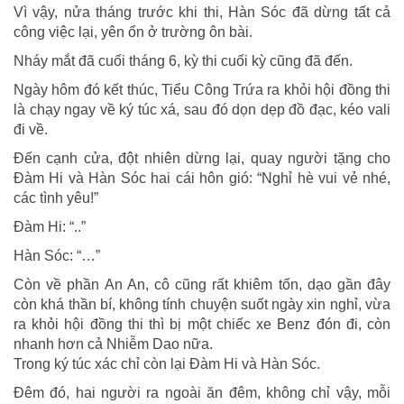
Vì vậy, nửa tháng trước khi thi, Hàn Sóc đã dừng tất cả
công việc lại, yên ổn ở trường ôn bài.
Nháy mắt đã cuối tháng 6, kỳ thi cuối kỳ cũng đã đến.
Ngày hôm đó kết thúc, Tiểu Công Trứa ra khỏi hội đồng thi
là chạy ngay về ký túc xá, sau đó dọn dẹp đồ đạc, kéo vali
đi về.
Đến cạnh cửa, đột nhiên dừng lại, quay người tặng cho
Đàm Hi và Hàn Sóc hai cái hôn gió: “Nghỉ hè vui vẻ nhé,
các tình yêu!”
Đàm Hi: “..”
Hàn Sóc: “…”
Còn về phần An An, cô cũng rất khiêm tốn, dạo gần đây
còn khá thần bí, không tính chuyện suốt ngày xin nghỉ, vừa
ra khỏi hội đồng thi thì bị một chiếc xe Benz đón đi, còn
nhanh hơn cả Nhiễm Dao nữa.
Trong ký túc xác chỉ còn lại Đàm Hi và Hàn Sóc.
Đêm đó, hai người ra ngoài ăn đêm, không chỉ vậy, mỗi