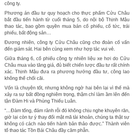
công ty.
Phương án đầu tư quy hoạch cho thực phẩm Cửu Châu
bắt đầu tiến hành từ cuối tháng 5, do nội bộ Thịnh Mậu
thao tác, bao gồm quyền mua bán cổ phiếu, cổ tức, trái
phiếu, bất động sản…
Đương nhiên, công ty Cửu Châu cũng cho đoàn cố vấn
đến giám sát. Hai bên cùng xem như hợp tác vui vẻ.
Giữa tháng 6, cổ phiếu công ty nhiên liệu xe hơi do Cửu
Châu mua vào tăng giá, đủ biết chiến lược đầu tư rất chính
xác. Thịnh Mậu đưa ra phương hướng đầu tư, công lao
không thể chối cãi.
Vốn là chuyện tốt, nhưng không ngờ hai bên lại vì thế mà
xảy ra sự bất đồng nghiêm trọng, thậm chí làm ầm lên đến
tận Đàm Hi và Phùng Thiếu Luân.
“…Đàm tổng, đám rảnh rỗi đó không chịu nghe khuyên răn,
giờ lại còn tự ý thay đổi mật mã tài khoản, chúng ta thật sự
không có cách nào tiến hành bản thảo được.” Thành viên
tổ thao tác Tồn Bái Châu đầy căm phẫn.