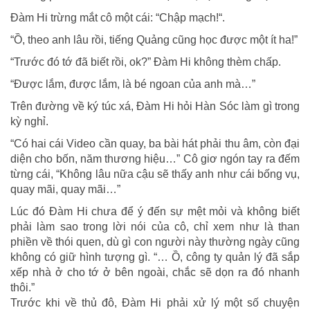
Đàm Hi trừng mắt cô một cái: “Chập mạch!“.
“Ồ, theo anh lâu rồi, tiếng Quảng cũng học được một ít ha!”
“Trước đó tớ đã biết rồi, ok?” Đàm Hi không thèm chấp.
“Được lắm, được lắm, là bé ngoan của anh mà…”
Trên đường về ký túc xá, Đàm Hi hỏi Hàn Sóc làm gì trong
kỳ nghỉ.
“Có hai cái Video cần quay, ba bài hát phải thu âm, còn đại
diện cho bốn, năm thương hiệu…” Cô giơ ngón tay ra đếm
từng cái, “Không lâu nữa cậu sẽ thấy anh như cái bống vụ,
quay mãi, quay mãi…”
Lúc đó Đàm Hi chưa để ý đến sự mệt mỏi và không biết
phải làm sao trong lời nói của cô, chỉ xem như là than
phiền về thói quen, dù gì con người này thường ngày cũng
không có giữ hình tượng gì. “… Ồ, công ty quản lý đã sắp
xếp nhà ở cho tớ ở bên ngoài, chắc sẽ dọn ra đó nhanh
thôi.”
Trước khi về thủ đô, Đàm Hi phải xử lý một số chuyện