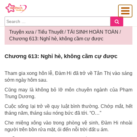
SEARCH
Search
FOR:
Truyện xưa
/
Tiểu Thuyết
/
TÁI SINH HOÀN TOÀN
/
Chương 613: Nghỉ hè, không cầm cự được
OÀNG GIA
Chương
Chương 613: Nghỉ hè, không cầm cự được
613:
Nghỉ
hè,
Tham gia xong hôn lễ, Đàm Hi đã trở về Tân Thị vào sáng
không
sớm ngày hôm sau.
cầm
Cũng may là không bỏ lỡ môn chuyên ngành của Phạm
cự
Trung Dương.
được
Cuộc sống lại trở về quy luật bình thường. Chớp mắt, hết
tháng năm, tháng sáu nóng bức đã tới. “O…”
Che miệng xông vào trong phòng vệ sinh, Đàm Hi nhoài
người trên bồn rửa mặt, ói đến nỗi trời đất u ám.