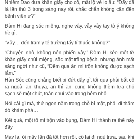
Nhiễm Dao đưa khăn giấy cho cô, mắt lộ vẻ lo âu: “Đấy đã
là lần thứ 3 trong sáng nay rồi, chắc chắn không cần đến
bệnh viện ư?”
Đàm Hi đang súc miệng, nghe vậy, vẫy vẫy tay tỏ ý không
hề gì.
“Vậy… đến trạm y tế trường lấy tí thuốc không?”
“Chuyện nhỏ, không nên phiến vậy.” Đàm Hi kéo một tờ
khăn giấy chùi miệng, sắc mặt trắng bệch, nhưng ánh mắt
sáng ngời như cũ, “Đêm qua ăn mì trộn không được sạch
lắm.”
Hàn Sóc cũng chẳng biết bị đứt dây gì, tối qua phải bắt cô
ra ngoài ăn khuya, ăn thì ăn, cũng không thèm lựa chỗ
sạch sẽ một chút, toàn chui vào trong hẻm nhỏ.
Nói cái gì mà, thứ ngon nằm trong chỗ bí mật, phải đi thăm
dò khám phá…
Kết quả, một tô mì trộn vào bụng, Đàm Hi thành ra thế này
đây.
May là, ói mấy lần đã tốt hơn rồi, cô lại đi ngủ trưa, sau khi