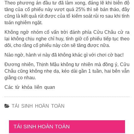
Theo phương án đầu tư đã làm xong, đáng lẽ khi biên độ
tăng của cổ phiếu này vượt quá 25% thì sẽ bán tháo, đây
cũng là kết quả rút được của tổ kiểm soát rủi ro sau khi tính
toán nghiêm ngặt.
Không ngờ nhóm cố vấn trời đánh phía Cửu Châu cử ra
lại không chịu nghe chỉ huy, tính giữ cổ phiếu tiếp tục theo
dõi, cho rằng cổ phiếu này còn sẽ tăng được nữa.
Nào ngờ, hành vi này đã không khác gì với chơi cờ bạc!
Đương nhiên, Thịnh Mậu không tự nhiên mà đồng ý, Cửu
Châu cũng không nhẹ dạ, kéo dài gần 1 tuần, hai bên vẫn
giằng co nhau.
Các từ khóa liên quan
TÁI SINH HOÀN TOÀN
TÁI SINH HOÀN TOÀN