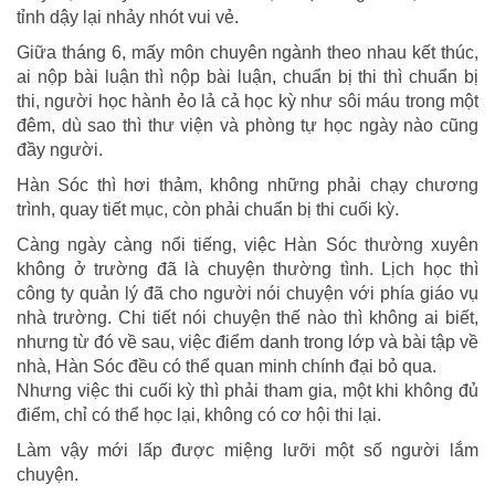
tỉnh dậy lại nhảy nhót vui vẻ.
Giữa tháng 6, mấy môn chuyên ngành theo nhau kết thúc,
ai nộp bài luận thì nộp bài luận, chuẩn bị thi thì chuẩn bị
thi, người học hành ẻo lả cả học kỳ như sôi máu trong một
đêm, dù sao thì thư viện và phòng tự học ngày nào cũng
đầy người.
Hàn Sóc thì hơi thảm, không những phải chạy chương
trình, quay tiết mục, còn phải chuẩn bị thi cuối kỳ.
Càng ngày càng nổi tiếng, việc Hàn Sóc thường xuyên
không ở trường đã là chuyện thường tình. Lịch học thì
công ty quản lý đã cho người nói chuyện với phía giáo vụ
nhà trường. Chi tiết nói chuyện thế nào thì không ai biết,
nhưng từ đó về sau, việc điểm danh trong lớp và bài tập về
nhà, Hàn Sóc đều có thể quan minh chính đại bỏ qua.
Nhưng việc thi cuối kỳ thì phải tham gia, một khi không đủ
điểm, chỉ có thể học lại, không có cơ hội thi lại.
Làm vậy mới lấp được miệng lưỡi một số người lắm
chuyện.