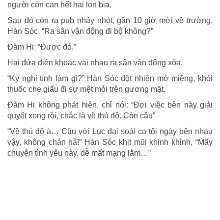
người còn cạn hết hai lon bia.
Sau đó còn ra pub nhảy nhót, gần 10 giờ mới về trường.
Hàn Sóc: “Ra sân vận động đi bộ không?”
Đàm Hi: “Được đó.”
Hai đứa điên khoác vai nhau ra sân vận động xõa.
“Kỳ nghỉ tính làm gì?” Hàn Sóc đột nhiên mở miệng, khói
thuốc che giấu đi sự mệt mỏi trên gương mặt.
Đàm Hi không phát hiện, chỉ nói: “Đợi việc bên này giải
quyết xong rồi, chắc là về thủ đô. Còn cậu”
“Về thủ đô à… Cậu với Lục đại soái ca tối ngày bên nhau
vậy, không chán hả!” Hàn Sóc khịt mũi khinh khỉnh, “Mấy
chuyện tình yêu này, dễ mất mạng lắm…”