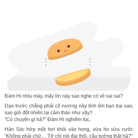
Đàm Hi nhíu mày, mấy lời này sao nghe có vẻ sai sai?
Dạo trước chẳng phải cô nương này tính tìm bạn trai sao,
sao giờ đột nhiên lại cảm thán như vậy?
“Có chuyện gì hả?” Đàm Hi nghiêm túc.
Hàn Sóc hớp một hơi khói vào họng, vừa ho vừa cười:
“Không phải chứ… Tớ chỉ nói đại thối, cậu tưởng thật hả?”