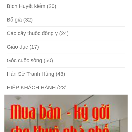
Bích Huyết kiếm
(20)
Bố già
(32)
Các cây thuốc đông y
(24)
Giáo dục
(17)
Góc cuộc sống
(50)
Hán Sở Tranh Hùng
(48)
HIỆP KHÁCH HÀNH
(23)
Hồng lâu mộng
(124)
Kinh tế
(1)
Kỹ năng
(18)