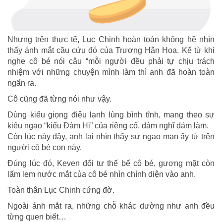
Nhưng trên thực tế, Lục Chinh hoàn toàn không hề nhìn
thấy ánh mắt cầu cứu đó của Trương Hân Hoa. Kể từ khi
nghe cô bé nói câu “mỗi người đều phải tự chịu trách
nhiệm với những chuyện mình làm thì anh đã hoàn toàn
ngẩn ra.
Cô cũng đã từng nói như vậy.
Dùng kiểu giọng điệu lạnh lùng bình tĩnh, mang theo sự
kiêu ngạo “kiểu Đàm Hi” của riêng cổ, dám nghĩ dám làm.
Còn lúc này đây, anh lại nhìn thấy sự ngạo mạn ấy từ trên
người cô bé con này.
Đúng lúc đó, Keven đổi tư thế bế cô bé, gương mặt còn
lấm lem nước mắt của cô bé nhìn chính diện vào anh.
Toàn thân Lục Chinh cứng đờ.
Ngoài ánh mắt ra, những chỗ khác dường như anh đều
từng quen biết…