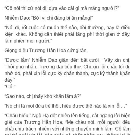
“Cô nói thì cứ nói đi, dựa vào cái gì mà mắng người?”
Nhiễm Dao: “Bởi vì chị đáng bị ăn mắng!”
“Nói đi, rốt cuộc cô muốn thế nào, bồi thường, hay là điều
kiện khác. Không cần thiết phải lãng phí thời gian ở đây,
làm phiền mọi người.”
Giọng điệu Trương Hân Hoa cứng rắn.
“Được lắm” Nhiễm Dạo giận đến bật cười, “Vậy xin chị,
Thôi phu nhân, Trương đại tiểu thư. Chị xin lỗi cháu tối đi,
nhớ đó, phải xin lỗi cực kỳ chân thành, cực kỳ thành khẩn
đấy!”
“Có!”
“Sao nào, chị thấy khó khăn lắm à?”
“Nó chỉ là một đứa trẻ thôi, hiểu được thế nào là xin lỗi…”
“Cháu hiểu!” Ngộ Hạ đột nhiên lên tiếng, cắt ngang lời biện
giải của Trương Hân Hoa, “Mẹ cháu nói, mỗi người đều
phải chịu trách nhiệm với những chuyện mình làm. Cô làm