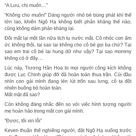
“A Lưu, chị muốn…”
“Không cho muốn!” Dáng người nhỏ bé bùng phát khí thế
lớn lao, khiến Ngộ Hạ không biết phản kháng thế nào,
cũng không dám phản kháng lại.
Đôi mắt lại một lần nữa tích tụ nước mắt. Cô nhóc con ấm
ức không thôi, tại sao lại không cho cô bé gọi ba chứ? Tại
sao em trai cô bé lại hung dữ như vậy? Tại sao mommy
không có ở đây…
Lúc này, Trương Hân Hoa bị mọi người công kích không
được Lục Chinh giúp đỡ đã hoàn toàn thua trận. Cúi đầu
nhìn con gái mình đang lén lút trốn sau lưng, cô ta đột
nhiên buông bỏ hoàn toàn.
Mất mặt đã sao?
Còn không đáng nhắc đến so với việc hình tượng người
mẹ hoàn hảo trong mắt con gái mình.
“Được, tôi xin lỗi”
Keven thuận thế nghiêng người, đặt Ngộ Hạ xuống trước