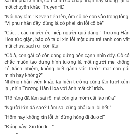
sai thì phải xin lỗi, còn cháu có chấp nhận hay không lại là
một chuyện khác. TruyenHD
“Nói hay lắm!” Keven tiến lên, ôm cô bé con vào trong lòng,
“Vị phu nhân đây, đúng là cô phải xin lỗi cô bé”
“Các… các người ức hϊếp người quá đáng!” Trương Hân
Hoa tức giận, bảo cô ta đi xin lỗi một đứa trẻ ranh con vắt
mũi chưa sạch ư, còn lâu!
“Cô à, con gái cô còn đang đứng bên cạnh nhìn đấy. Cô có
chắc muốn tạo dựng hình tượng là một người mẹ không
có trách nhiệm, không biết gánh vác trước mặt con gái
mình hay không?”
Những nhân viên khác tại hiện trường cũng lần lượt xúm
lại, nhìn Trương Hân Hoa với ánh mắt chỉ trích.
“Rõ ràng đã làm sai rồi mà còn già mồm cãi láo nữa”
“Người lớn đã sao? Làm sai cũng phải xin lỗi hết.”
“Hôm nay không xin lỗi thì đừng hòng đi được!”
“Đúng vậy! Xin lỗi đi…”