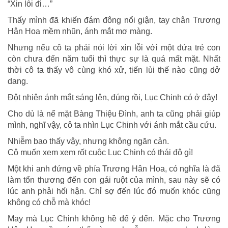
“Xin lỗi đi…”
Thấy mình đã khiến đám đông nổi giận, tay chân Trương
Hân Hoa mềm nhũn, ánh mắt mơ màng.
Nhưng nếu cô ta phải nói lời xin lỗi với một đứa trẻ con
còn chưa đến năm tuổi thì thực sự là quá mất mặt. Nhất
thời cô ta thấy vô cùng khó xử, tiến lùi thế nào cũng dở
dang.
Đột nhiên ánh mắt sáng lên, đúng rồi, Lục Chinh có ở đây!
Cho dù là nể mặt Bàng Thiệu Đình, anh ta cũng phải giúp
mình, nghĩ vậy, cô ta nhìn Lục Chinh với ánh mắt cầu cứu.
Nhiễm bao thấy vậy, nhưng không ngăn cản.
Cô muốn xem xem rốt cuộc Lục Chinh có thái độ gì!
Một khi anh đứng về phía Trương Hân Hoa, có nghĩa là đã
làm tổn thương đến con gái ruột của mình, sau này sẽ có
lúc anh phải hối hận. Chỉ sợ đến lúc đó muốn khóc cũng
không có chỗ mà khóc!
May mà Lục Chinh không hề để ý đến. Mặc cho Trương