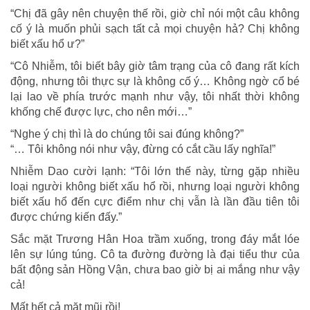
“Chị đã gây nên chuyện thế rồi, giờ chỉ nói một câu không
cố ý là muốn phủi sạch tất cả mọi chuyện hả? Chị không
biết xấu hổ ư?”
“Cô Nhiễm, tôi biết bây giờ tâm trạng của cô đang rất kích
động, nhưng tôi thực sự là không cố ý… Không ngờ cổ bé
lại lao về phía trước mạnh như vậy, tôi nhất thời không
khống chế được lực, cho nên mới…”
“Nghe ý chị thì là do chúng tôi sai đúng không?”
“… Tôi không nói như vậy, đừng có cắt cầu lấy nghĩa!”
Nhiễm Dao cười lạnh: “Tôi lớn thế này, từng gặp nhiều
loại người không biết xấu hổ rồi, nhưng loại người không
biết xấu hổ đến cực điểm như chị vẫn là lần đầu tiên tôi
được chứng kiến đấy.”
Sắc mặt Trương Hân Hoa trầm xuống, trong đáy mắt lóe
lên sự lúng túng. Cô ta đường đường là đại tiểu thư của
bất động sản Hồng Vận, chưa bao giờ bị ai mắng như vậy
cả!
Mất hết cả mặt mũi rồi!