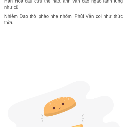
Hân Hoa cầu cứu thế nào, anh vẫn cao ngạo lạnh lùng
như cũ.
Nhiễm Dao thở phào nhẹ nhõm: Phù! Vẫn coi như thức
thời.