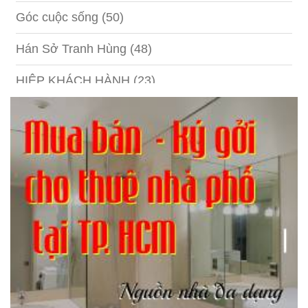
Góc cuộc sống
(50)
Hán Sở Tranh Hùng
(48)
HIỆP KHÁCH HÀNH
(23)
Hồng lâu mộng
(124)
Kinh tế
(1)
Kỹ năng
(18)
Liên Thành quyết
(13)
LỘC ĐỈNH KÝ
(52)
Nước ngoài
(5)
Phi Hồ ngoại truyện
(21)