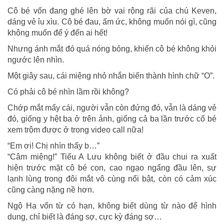
Cô bé vốn đang ghé lên bờ vai rộng rãi của chú Keven,
dáng vẻ ỉu xìu. Cô bé đau, ấm ức, không muốn nói gì, cũng
không muốn để ý đến ai hết!
Nhưng ánh mắt đó quá nóng bỏng, khiến cô bé không khỏi
ngước lên nhìn.
Một giây sau, cái miệng nhỏ nhắn biến thành hình chữ “O”.
Có phải cô bé nhìn lầm rồi không?
Chớp mắt mấy cái, người vẫn còn đứng đó, vẫn là dáng vẻ
đó, giống y hệt ba ở trên ảnh, giống cả ba lần trước cổ bé
xem trộm được ở trong video call nữa!
“Em ơi! Chị nhìn thấy b…”
“Câm miệng!” Tiểu A Lưu không biết ở đầu chui ra xuất
hiện trước mặt cô bé con, cao ngạo ngẩng đầu lên, sự
lạnh lùng trong đôi mắt vô cùng nổi bật, còn có cảm xúc
cũng càng nặng nề hơn.
Ngộ Hạ vốn từ có hạn, không biết dùng từ nào để hình
dung, chỉ biết là đáng sợ, cực kỳ đáng sợ…