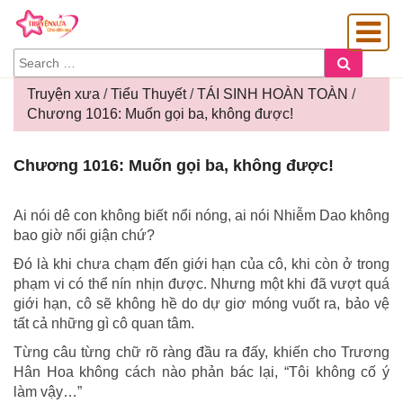
SEARCH
Search
FOR:
Truyện xưa
/
Tiểu Thuyết
/
TÁI SINH HOÀN TOÀN
/
Chương 1016: Muốn gọi ba, không được!
OÀNG GIA
Chương
Chương 1016: Muốn gọi ba, không được!
1016:
Muốn
gọi
Ai nói dê con không biết nổi nóng, ai nói Nhiễm Dao không
ba,
bao giờ nổi giận chứ?
không
Đó là khi chưa chạm đến giới hạn của cô, khi còn ở trong
được!
phạm vi có thể nín nhịn được. Nhưng một khi đã vượt quá
giới hạn, cô sẽ không hề do dự giơ móng vuốt ra, bảo vệ
tất cả những gì cô quan tâm.
Từng câu từng chữ rõ ràng đầu ra đấy, khiến cho Trương
Hân Hoa không cách nào phản bác lại, “Tôi không cố ý
làm vậy…”