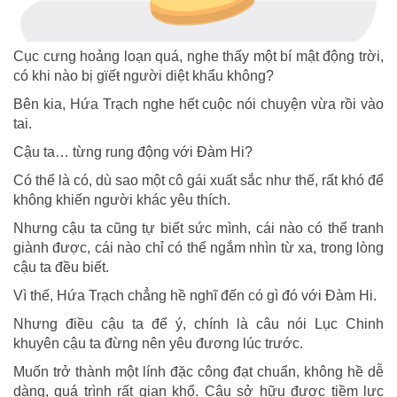
Cục cưng hoảng loạn quá, nghe thấy một bí mật động trời,
có khi nào bị gϊếŧ người diệt khẩu không?
Bên kia, Hứa Trạch nghe hết cuộc nói chuyện vừa rồi vào
tai.
Cậu ta… từng rung động với Đàm Hi?
Có thể là có, dù sao một cô gái xuất sắc như thế, rất khó để
không khiến người khác yêu thích.
Nhưng cậu ta cũng tự biết sức mình, cái nào có thể tranh
giành được, cái nào chỉ có thể ngắm nhìn từ xa, trong lòng
cậu ta đều biết.
Vì thế, Hứa Trạch chẳng hề nghĩ đến có gì đó với Đàm Hi.
Nhưng điều cậu ta để ý, chính là câu nói Lục Chinh
khuyên cậu ta đừng nên yêu đương lúc trước.
Muốn trở thành một lính đặc công đạt chuẩn, không hề dễ
dàng, quá trình rất gian khổ. Cậu sở hữu được tiềm lực