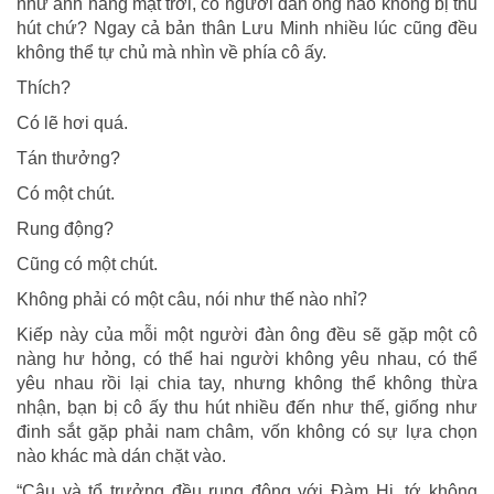
như ánh nắng mặt trời, có người đàn ông nào không bị thu
hút chứ? Ngay cả bản thân Lưu Minh nhiều lúc cũng đều
không thể tự chủ mà nhìn về phía cô ấy.
Thích?
Có lẽ hơi quá.
Tán thưởng?
Có một chút.
Rung động?
Cũng có một chút.
Không phải có một câu, nói như thế nào nhỉ?
Kiếp này của mỗi một người đàn ông đều sẽ gặp một cô
nàng hư hỏng, có thể hai người không yêu nhau, có thể
yêu nhau rồi lại chia tay, nhưng không thể không thừa
nhận, bạn bị cô ấy thu hút nhiều đến như thế, giống như
đinh sắt gặp phải nam châm, vốn không có sự lựa chọn
nào khác mà dán chặt vào.
“Cậu và tổ trưởng đều rung động với Đàm Hi, tớ không