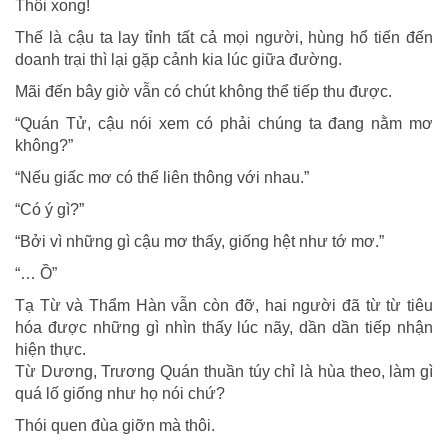
Thôi xong!
Thế là cậu ta lay tỉnh tất cả mọi người, hùng hổ tiến đến
doanh trại thì lại gặp cảnh kia lúc giữa đường.
Mãi đến bây giờ vẫn có chút không thể tiếp thu được.
“Quán Tử, cậu nói xem có phải chúng ta đang nằm mơ
không?”
“Nếu giấc mơ có thể liên thông với nhau.”
“Có ý gì?”
“Bởi vì những gì cậu mơ thấy, giống hệt như tớ mơ.”
“… Ồ”
Tạ Từ và Thẩm Hàn vẫn còn đỡ, hai người đã từ từ tiêu
hóa được những gì nhìn thấy lúc nãy, dần dần tiếp nhận
hiện thực.
Từ Dương, Trương Quán thuần túy chỉ là hùa theo, làm gì
quá lố giống như họ nói chứ?
Thói quen đùa giỡn mà thôi.