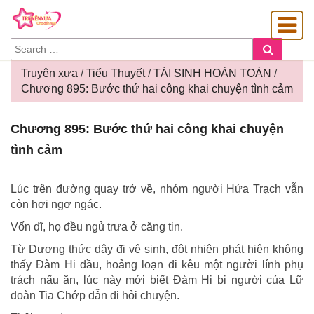
SEARCH
Search
FOR:
Truyện xưa
/
Tiểu Thuyết
/
TÁI SINH HOÀN TOÀN
/
Chương 895: Bước thứ hai công khai chuyện tình cảm
OÀNG GIA
Chương
Chương 895: Bước thứ hai công khai chuyện
895:
tình cảm
Bước
thứ
hai
Lúc trên đường quay trở về, nhóm người Hứa Trạch vẫn
công
còn hơi ngơ ngác.
khai
Vốn dĩ, họ đều ngủ trưa ở căng tin.
chuyện
tình
Từ Dương thức dậy đi vệ sinh, đột nhiên phát hiện không
cảm
thấy Đàm Hi đầu, hoảng loạn đi kêu một người lính phụ
trách nấu ăn, lúc này mới biết Đàm Hi bị người của Lữ
đoàn Tia Chớp dẫn đi hỏi chuyện.