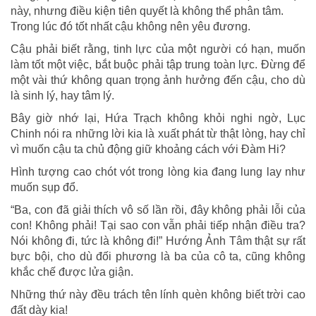
này, nhưng điều kiện tiên quyết là không thể phân tâm.
Trong lúc đó tốt nhất cậu không nên yêu đương.
Cậu phải biết rằng, tinh lực của một người có hạn, muốn
làm tốt một việc, bắt buộc phải tập trung toàn lực. Đừng để
một vài thứ không quan trọng ảnh hưởng đến cậu, cho dù
là sinh lý, hay tâm lý.
Bây giờ nhớ lại, Hứa Trạch không khỏi nghi ngờ, Lục
Chinh nói ra những lời kia là xuất phát từ thật lòng, hay chỉ
vì muốn cậu ta chủ động giữ khoảng cách với Đàm Hi?
Hình tượng cao chót vót trong lòng kia đang lung lay như
muốn sụp đổ.
“Ba, con đã giải thích vô số lần rồi, đây không phải lỗi của
con! Không phải! Tại sao con vẫn phải tiếp nhận điều tra?
Nói không đi, tức là không đi!” Hướng Ảnh Tâm thật sự rất
bực bội, cho dù đối phương là ba của cô ta, cũng không
khắc chế được lửa giận.
Những thứ này đều trách tên lính quèn không biết trời cao
đất dày kia!