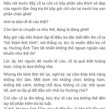
Nếu nói trước đây cô ta còn có bảy phần yêu thích vẻ đẹp
của người đàn ông kia thì bây giờ chỉ còn lại mười hai vạn
phần chán ghét!
Anh ta dám đi tố cáo thật?
Còn làm to chuyện ra như thế, đúng là đáng ghét!
Bây giờ cấp trên thành lập tổ điều tra đặc biệt đến tìm cô ta
“hỏi thăm tình hình”, nói thẳng ra, tức là muốn điều tra cổ
ta. Hướng Ảnh Tâm tất nhiên không thể ngoan ngoãn vào
khuôn như thế rồi!
Lúc ấy, khi người đó muốn tố cáo, cô ta quả thật hoảng
loạn, cũng bị dọa không nhẹ.
Nhưng khi bình tĩnh trở lại, nghĩ kỹ, lại cảm thấy khả năng
không lớn lắm. Một binh nhì không chức không hàm,
không bối cảnh, không chỗ dựa, không có các mối quan
hệ, anh ta lấy gì đối đầu với nhà họ Hướng chứ?
Chỉ cần cô ta lên tiếng, bức thư tố cáo kia không thể đến
tay bộ phận kiểm tra kỷ luật.
Vì thế, Hướng Ảnh Tâm vừa về đến lều, là liền bắt đầu gọi