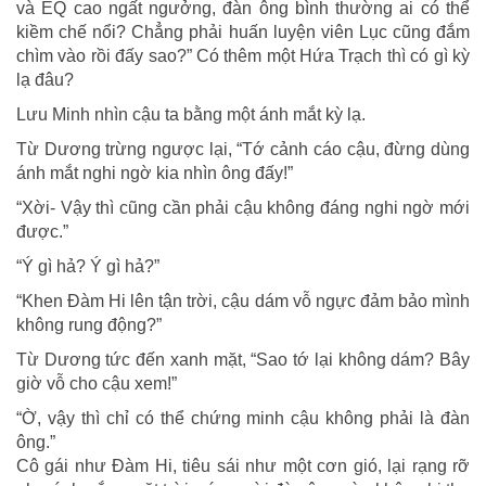
và EQ cao ngất ngưởng, đàn ông bình thường ai có thể
kiềm chế nổi? Chẳng phải huấn luyện viên Lục cũng đắm
chìm vào rồi đấy sao?” Có thêm một Hứa Trạch thì có gì kỳ
lạ đâu?
Lưu Minh nhìn cậu ta bằng một ánh mắt kỳ lạ.
Từ Dương trừng ngược lại, “Tớ cảnh cáo cậu, đừng dùng
ánh mắt nghi ngờ kia nhìn ông đấy!”
“Xời- Vậy thì cũng cần phải cậu không đáng nghi ngờ mới
được.”
“Ý gì hả? Ý gì hả?”
“Khen Đàm Hi lên tận trời, cậu dám vỗ ngực đảm bảo mình
không rung động?”
Từ Dương tức đến xanh mặt, “Sao tớ lại không dám? Bây
giờ vỗ cho cậu xem!”
“Ờ, vậy thì chỉ có thể chứng minh cậu không phải là đàn
ông.”
Cô gái như Đàm Hi, tiêu sái như một cơn gió, lại rạng rỡ