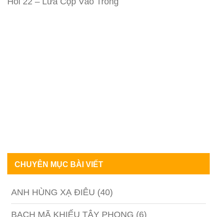
Hồi 22 – Lừa Cọp Vào Tròng
CHUYÊN MỤC BÀI VIẾT
ANH HÙNG XẠ ĐIÊU
(40)
BẠCH MÃ KHIẾU TÂY PHONG
(6)