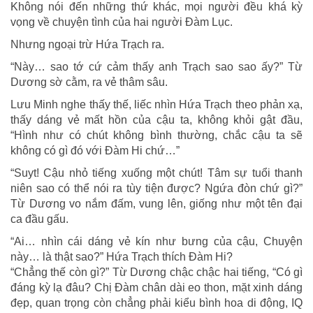
Không nói đến những thứ khác, mọi người đều khá kỳ
vọng về chuyện tình của hai người Đàm Lục.
Nhưng ngoại trừ Hứa Trạch ra.
“Này… sao tớ cứ cảm thấy anh Trạch sao sao ấy?” Từ
Dương sờ cằm, ra vẻ thâm sâu.
Lưu Minh nghe thấy thế, liếc nhìn Hứa Trạch theo phản xạ,
thấy dáng vẻ mất hồn của cậu ta, không khỏi gật đầu,
“Hình như có chút không bình thường, chắc cậu ta sẽ
không có gì đó với Đàm Hi chứ…”
“Suyt! Cậu nhỏ tiếng xuống một chút! Tâm sự tuổi thanh
niên sao có thể nói ra tùy tiện được? Ngứa đòn chứ gì?”
Từ Dương vo nắm đấm, vung lên, giống như một tên đại
ca đầu gấu.
“Ai… nhìn cái dáng vẻ kín như bưng của cậu, Chuyện
này… là thật sao?” Hứa Trạch thích Đàm Hi?
“Chẳng thế còn gì?” Từ Dương chậc chậc hai tiếng, “Có gì
đáng kỳ lạ đâu? Chị Đàm chân dài eo thon, mặt xinh dáng
đẹp, quan trọng còn chẳng phải kiểu bình hoa di động, IQ