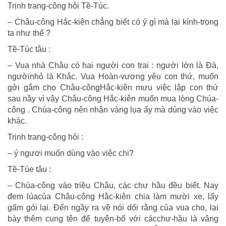
Trịnh trang-công hỏi Tề-Túc.
– Châu-công Hắc-kiên chẳng biết có ý gì mà lại kính-trọng
ta như thế ?
Tề-Túc tâu :
– Vua nhà Châu có hai người con trai : người lớn là Đà,
ngườinhỏ là Khắc. Vua Hoàn-vương yêu con thứ, muốn
gởi gắm cho Châu-côngHắc-kiên mưu việc lập con thứ
sau nầy vì vậy Châu-công Hắc-kiên muốn mua lòng Chúa-
công . Chúa-công nên nhận vàng lụa ấy mà dùng vào việc
khác.
Trịnh trang-công hỏi :
– ý ngươi muốn dùng vào việc chi?
Tề-Túe tâu :
– Chúa-công vào triều Châu, các chư hầu đều biết. Nay
đem lúacủa Châu-công Hằc-kiên chia làm mười xe, lấy
gấm gói lại. Đến ngầy ra về nói dối rằng của vua cho, lại
bày thêm cung tên để tuyên-bố với cácchư-hầu là vâng