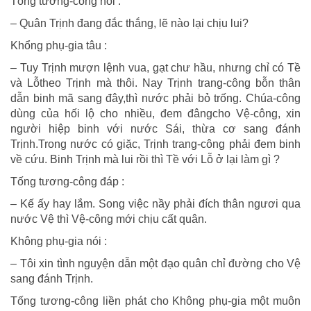
Tống tương-công nói :
– Quân Trịnh đang đắc thắng, lẽ nào lại chịu lui?
Khổng phụ-gia tâu :
– Tuy Trịnh mượn lệnh vua, gạt chư hầu, nhưng chỉ có Tề
và Lỗtheo Trịnh mà thôi. Nay Trịnh trang-công bỗn thân
dẫn binh mã sang đây,thì nước phải bỏ trống. Chúa-công
dùng của hối lộ cho nhiều, đem đângcho Vệ-công, xin
người hiệp binh với nước Sái, thừa cơ sang đánh
Trịnh.Trong nước có giặc, Trịnh trang-công phải đem binh
về cứu. Binh Trịnh mà lui rồi thì Tề với Lỗ ở lại làm gì ?
Tống tương-công đáp :
– Kế ấy hay lắm. Song việc nầy phải đích thân ngươi qua
nước Vệ thì Vệ-công mới chịu cất quân.
Không phụ-gia nói :
– Tôi xin tình nguyện dẫn một đạo quân chỉ đường cho Vệ
sang đánh Trịnh.
Tống tương-công liền phát cho Không phụ-gia một muôn