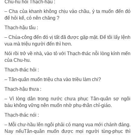
Chu-hu hỏi Thạch-hậu :
– Cha của khanh không chịu vào chầu, ý ta muốn đến đó
để hỏi kế, có nên chăng ?
Thạch-hậu tâu :
– Chúa-công đến đó vị tất đã được gặp mặt. Để tôi lấy lệnh
vua mà triệu người đến thì hơn.
Nói rồi trở về nhà, vào tỏ với Thạch-thác nỗi lòng kính mến
của Chu-hu.
Thạch-thác hỏi :
– Tân-quân muốn triệu cha vào triều làm chi?
Thạch-hậu thưa :
– Vì lòng dân trong nước chưa phục Tân-quân sợ ngôi
báu không vững nên muốn nhờ phụ-thân chỉ-giáo.
Thạch-thác nói :
– Mỗi chư-hầu lên ngôi phải có mạng vua mới chánh đáng.
Nay nếuTân-quân muốn được mọi người tùng-phục thì