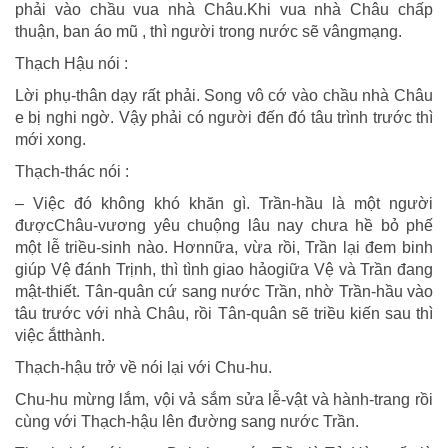
phải vào chầu vua nhà Châu.Khi vua nhà Châu chấp
thuận, ban áo mũ , thì người trong nước sẽ vângmạng.
Thạch Hậu nói :
Lời phụ-thân dạy rất phải. Song vô cớ vào chầu nhà Châu
e bị nghi ngờ. Vậy phải có người đến đó tâu trình trước thì
mới xong.
Thạch-thác nói :
– Việc đó không khó khăn gì. Trần-hầu là một người
đượcChâu-vương yêu chuộng lâu nay chưa hề bỏ phế
một lễ triều-sinh nào. Hơnnữa, vừa rồi, Trần lại đem binh
giúp Vệ đánh Trịnh, thì tình giao hảogiữa Vệ và Trần đang
mật-thiết. Tân-quân cứ sang nước Trần, nhờ Trần-hầu vào
tâu trước với nhà Châu, rồi Tân-quân sẽ triều kiến sau thì
việc ắtthành.
Thạch-hậu trở về nói lại với Chu-hu.
Chu-hu mừng lắm, vội vả sắm sửa lễ-vật và hành-trang rồi
cùng với Thạch-hậu lên đường sang nước Trần.