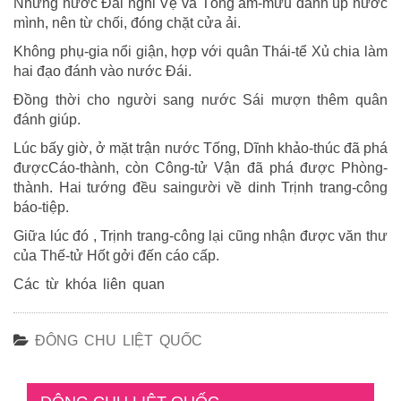
Nhưng nước Đái nghi Vệ và Tống âm-mưu đánh úp nước
mình, nên từ chối, đóng chặt cửa ải.
Không phụ-gia nổi giận, hợp với quân Thái-tể Xủ chia làm
hai đạo đánh vào nước Đái.
Đồng thời cho người sang nước Sái mượn thêm quân
đánh giúp.
Lúc bấy giờ, ở mặt trận nước Tống, Dĩnh khảo-thúc đã phá
đượcCáo-thành, còn Công-tử Vận đã phá được Phòng-
thành. Hai tướng đều saingười về dinh Trịnh trang-công
báo-tiệp.
Giữa lúc đó , Trịnh trang-công lại cũng nhận được văn thư
của Thế-tử Hốt gởi đến cáo cấp.
Các từ khóa liên quan
ĐÔNG CHU LIỆT QUỐC