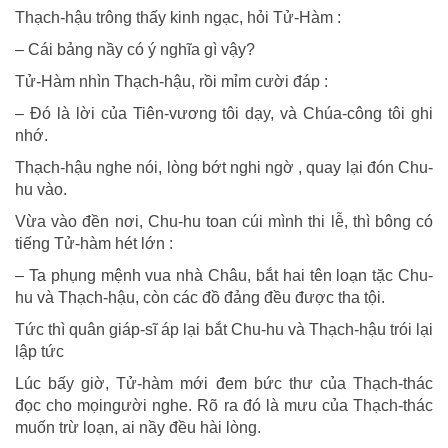
Thạch-hậu trông thấy kinh ngạc, hỏi Tử-Hàm :
– Cái bảng nầy có ý nghĩa gì vậy?
Tử-Hàm nhìn Thạch-hậu, rồi mỉm cười đáp :
– Đó là lời của Tiên-vương tôi dạy, và Chúa-công tôi ghi
nhớ.
Thạch-hậu nghe nói, lòng bớt nghi ngờ , quay lại đón Chu-
hu vào.
Vừa vào đền nơi, Chu-hu toan cúi mình thi lễ, thì bông có
tiếng Tử-hàm hét lớn :
– Ta phụng mệnh vua nhà Châu, bắt hai tên loạn tặc Chu-
hu và Thạch-hậu, còn các đồ đảng đều được tha tội.
Tức thì quân giáp-sĩ áp lại bắt Chu-hu và Thạch-hậu trói lại
lập tức
Lúc bấy giờ, Tử-hàm mới đem bức thư của Thạch-thác
đọc cho mọingười nghe. Rõ ra đó là mưu của Thạch-thác
muốn trừ loạn, ai nầy đều hài lòng.