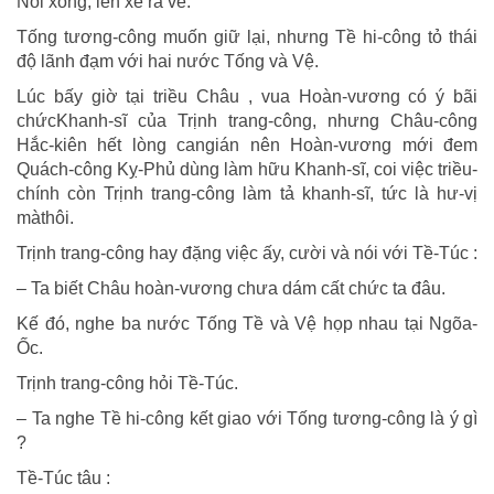
Nói xong, lên xe ra về.
Tống tương-công muốn giữ lại, nhưng Tề hi-công tỏ thái
độ lãnh đạm với hai nước Tống và Vệ.
Lúc bấy giờ tại triều Châu , vua Hoàn-vương có ý bãi
chứcKhanh-sĩ của Trịnh trang-công, nhưng Châu-công
Hắc-kiên hết lòng cangián nên Hoàn-vương mới đem
Quách-công Kỵ-Phủ dùng làm hữu Khanh-sĩ, coi việc triều-
chính còn Trịnh trang-công làm tả khanh-sĩ, tức là hư-vị
màthôi.
Trịnh trang-công hay đặng việc ấy, cười và nói với Tề-Túc :
– Ta biết Châu hoàn-vương chưa dám cất chức ta đâu.
Kế đó, nghe ba nước Tống Tề và Vệ họp nhau tại Ngõa-
Ốc.
Trịnh trang-công hỏi Tề-Túc.
– Ta nghe Tề hi-công kết giao với Tống tương-công là ý gì
?
Tề-Túc tâu :