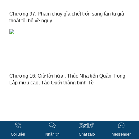
Chương 97: Phạm chuy gỉa chết trốn sang tần tu giả
thoát tội bỏ về nguỵ
Chương 16: Giử lời hứa , Thúc Nha tiến Quản Trọng
Lập mưu cao, Tào Quới thắng binh Tề
Gọi điện
Nhắn tin
Chat zalo
Messenger