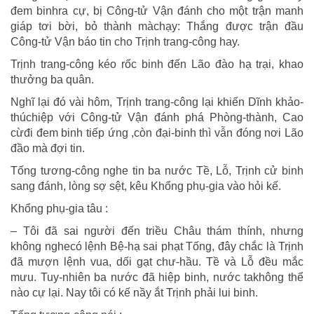
đem binhra cự, bị Công-tử Vận đánh cho một trận manh
giáp tơi bời, bỏ thành màchạy: Thắng được trận đầu
Công-tử Vận báo tin cho Trịnh trang-công hay.
Trịnh trang-công kéo rốc binh đến Lão đào hạ trại, khao
thưởng ba quân.
Nghĩ lại đó vài hôm, Trịnh trang-công lại khiến Dĩnh khảo-
thúchiệp với Công-tử Vận đánh phá Phòng-thành, Cao
cừđi đem binh tiếp ứng ,còn đại-binh thì vẫn đóng nơi Lão
đầo mà đợi tin.
Tống tương-công nghe tin ba nước Tề, Lỗ, Trịnh cử binh
sang đánh, lòng sợ sệt, kêu Khổng phụ-gia vào hỏi kế.
Khổng phụ-gia tâu :
– Tôi đã sai người đến triều Châu thám thính, nhưng
không nghecó lệnh Bệ-hạ sai phạt Tống, đây chắc là Trịnh
đã mượn lệnh vua, dối gạt chư-hầu. Tề và Lỗ đều mắc
mưu. Tuy-nhiên ba nước đã hiệp binh, nước takhông thể
nào cự lại. Nay tôi có kế nầy ắt Trịnh phải lui binh.