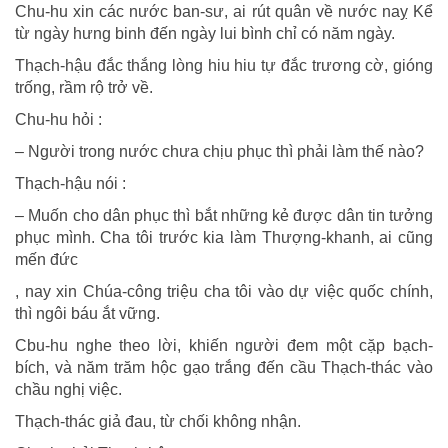
Chu-hu xin các nước ban-sư, ai rút quân về nước naỵ Kể
từ ngày hưng binh đến ngày lui bình chỉ có năm ngày.
Thạch-hậu đắc thắng lòng hiu hiu tự đắc trương cờ, gióng
trống, rầm rộ trở về.
Chu-hu hỏi :
– Người trong nước chưa chịu phục thì phải làm thế nào?
Thạch-hậu nói :
– Muốn cho dân phục thì bắt những kẻ được dân tin tưởng
phục mình. Cha tôi trước kia làm Thượng-khanh, ai cũng
mến đức
, nay xin Chúa-công triệu cha tôi vào dự việc quốc chính,
thì ngôi báu ắt vững.
Cbu-hu nghe theo lời, khiến người đem một cặp bạch-
bích, và năm trăm hộc gạo trắng đến cầu Thạch-thác vào
chầu nghị việc.
Thạch-thác giả đau, từ chối không nhận.