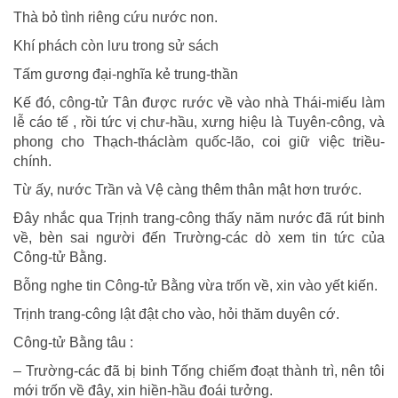
Thà bỏ tình riêng cứu nước non.
Khí phách còn lưu trong sử sách
Tấm gương đại-nghĩa kẻ trung-thần
Kế đó, công-tử Tân được rước về vào nhà Thái-miếu làm
lễ cáo tế , rồi tức vị chư-hầu, xưng hiệu là Tuyên-công, và
phong cho Thạch-tháclàm quốc-lão, coi giữ việc triều-
chính.
Từ ấy, nước Trần và Vệ càng thêm thân mật hơn trước.
Đây nhắc qua Trịnh trang-công thấy năm nước đã rút binh
về, bèn sai người đến Trường-các dò xem tin tức của
Công-tử Bằng.
Bỗng nghe tin Công-tử Bằng vừa trốn về, xin vào yết kiến.
Trịnh trang-công lật đật cho vào, hỏi thăm duyên cớ.
Công-tử Bằng tâu :
– Trường-các đã bị binh Tống chiếm đoạt thành trì, nên tôi
mới trốn về đây, xin hiền-hầu đoái tưởng.