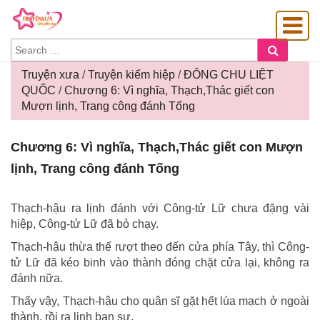
SEARCH
Search
FOR:
Truyện xưa
/
Truyện kiếm hiệp
/
ĐÔNG CHU LIỆT
QUỐC
/
Chương 6: Vì nghĩa, Thạch,Thác giết con
Mượn lịnh, Trang công đánh Tống
OÀNG GIA
Chương
Chương 6: Vì nghĩa, Thạch,Thác giết con Mượn
6:
lịnh, Trang công đánh Tống
Vì
nghĩa,
Thạch,Thác
Thạch-hậu ra lịnh đánh với Công-tử Lữ chưa đặng vài
giết
hiệp, Công-tử Lữ đã bỏ chạy.
con
Thạch-hậu thừa thế rượt theo đến cửa phía Tây, thì Công-
Mượn
tử Lữ đã kéo binh vào thành đóng chặt cửa lại, không ra
lịnh,
đánh nữa.
Trang
công
Thấy vậy, Thạch-hậu cho quân sĩ gặt hết lúa mạch ở ngoài
đánh
thành, rồi ra lịnh ban sư.