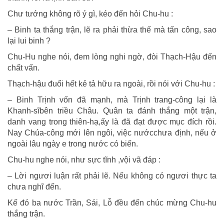
Tống
Chư tướng không rõ ý gì, kéo đến hỏi Chu-hu :
– Binh ta thắng trận, lẽ ra phải thừa thế mà tấn công, sao
lại lui binh ?
Chu-Hu nghe nói, đem lòng nghi ngờ, đòi Thạch-Hậu đến
chất vấn.
Thạch-hậu đuổi hết kẻ tả hữu ra ngoài, rồi nói với Chu-hu :
– Binh Trịnh vốn đã mạnh, mà Trịnh trang-công lại là
Khanh-sĩbên triều Châu. Quân ta đánh thắng một trận,
danh vang trong thiên-hạ,ấy là đã đạt được mục đích rồi.
Nay Chúa-công mới lên ngôi, việc nướcchưa định, nếu ở
ngoài lâu ngày e trong nước có biến.
Chu-hu nghe nói, như sực tĩnh ,vội vã đáp :
– Lời ngươi luận rất phải lẽ. Nếu không có ngươi thực ta
chưa nghĩ đến.
Kế đó ba nước Trần, Sái, Lỗ đều đến chúc mừng Chu-hu
thắng trận.