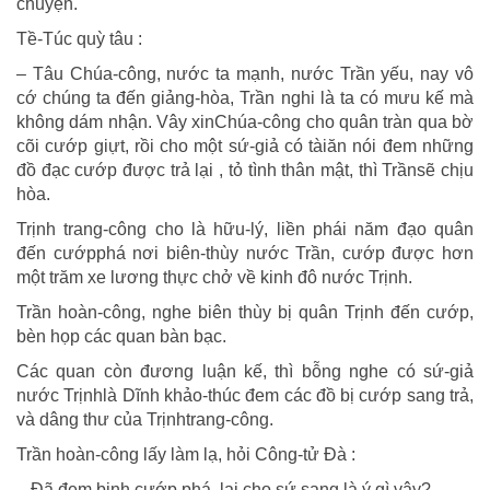
chuyện.
Tề-Túc quỳ tâu :
– Tâu Chúa-công, nước ta mạnh, nước Trần yếu, nay vô
cớ chúng ta đến giảng-hòa, Trần nghi là ta có mưu kế mà
không dám nhận. Vây xinChúa-công cho quân tràn qua bờ
cõi cướp giựt, rồi cho một sứ-giả có tàiăn nói đem những
đồ đạc cướp được trả lại , tỏ tình thân mật, thì Trầnsẽ chịu
hòa.
Trịnh trang-công cho là hữu-lý, liền phái năm đạo quân
đến cướpphá nơi biên-thùy nước Trần, cướp được hơn
một trăm xe lương thực chở về kinh đô nước Trịnh.
Trần hoàn-công, nghe biên thùy bị quân Trịnh đến cướp,
bèn họp các quan bàn bạc.
Các quan còn đương luận kế, thì bỗng nghe có sứ-giả
nước Trịnhlà Dĩnh khảo-thúc đem các đồ bị cướp sang trả,
và dâng thư của Trịnhtrang-công.
Trần hoàn-công lấy làm lạ, hỏi Công-tử Đà :
– Đã đem binh cướp phá, lại cho sứ sang là ý gì vậy?