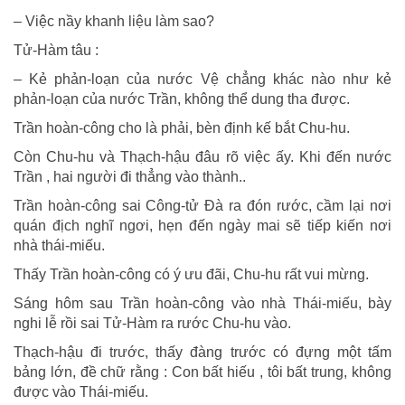
– Việc nầy khanh liệu làm sao?
Tử-Hàm tâu :
– Kẻ phản-loạn của nước Vệ chẳng khác nào như kẻ
phản-loạn của nước Trần, không thể dung tha được.
Trần hoàn-công cho là phải, bèn định kế bắt Chu-hu.
Còn Chu-hu và Thạch-hậu đâu rõ việc ấy. Khi đến nước
Trần , hai người đi thẳng vào thành..
Trần hoàn-công sai Công-tử Đà ra đón rước, cầm lại nơi
quán địch nghĩ ngơi, hẹn đến ngày mai sẽ tiếp kiến nơi
nhà thái-miếu.
Thấy Trần hoàn-công có ý ưu đãi, Chu-hu rất vui mừng.
Sáng hôm sau Trần hoàn-công vào nhà Thái-miếu, bày
nghi lễ rồi sai Tử-Hàm ra rước Chu-hu vào.
Thạch-hậu đi trước, thấy đàng trước có đựng một tấm
bảng lớn, đề chữ rằng : Con bất hiếu , tôi bất trung, không
được vào Thái-miếu.