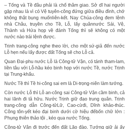
– Tống và Tề đâu phải là chổ thâm giao. Sở dĩ hai người
gặp nhau là vì có Vệ tuyên-công đứng giữa điều đình, chớ
không thật bụng muốnliên-kết. Nay Chúa-công đem lệnh
nhà Châu, truyền cho Tề, Lỗ, lấy quânnước Sái, Vệ,
Thành và Hứa họp về đánh Tống thì sẽ không có một
nước nào trái lệnh được.
Trịnh trang-công nghe theo lời, cho một sứ-giả đến nước
Lỗ hẹn nếu lấy được đất Tống sẽ cho Lỗ cả.
Quan Đại-phu nước Lỗ là Công-tử Vận, có tánh tham-lam,
liền tâu với Lỗ-hầu kéo binh họp với nước Tề, nước Trịnh
tại Trung-khẩu.
Nước Tề thì Tề hi-công sai em là Di-trọng-niên làm tướng.
Còn nước Lỗ thì Lỗ an-công sai Công-tử Vận cầm binh, cả
hai lãnh đi tả hữu. Nước Trịnh giữ đạo trung quân. Trịnh
trang-công dẫn Công-tửLữ, Cao-cừđi, Dĩnh khảo-thúc.
Công tôn-yết kéo đại binh dưới cờ hiệu đểbốn chữ lớn :
Phụng thiên thảo tội , kéo qua nước Tống.
Công-tử Vận đi trước đến đất Lão đào. Tướng giữ ải ấy