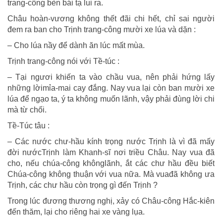
trang-công bèn bái tạ lui ra.
Châu hoàn-vương không thết đãi chi hết, chỉ sai người
đem ra ban cho Trịnh trang-công mười xe lúa và dặn :
– Cho lúa nầy để dành ăn lúc mất mùa.
Trịnh trang-công nói với Tề-túc :
– Tại ngươi khiến ta vào chầu vua, nên phải hứng lấy
những lờimỉa-mai cay đắng. Nay vua lại còn ban mười xe
lúa để ngạo ta, ý ta không muốn lãnh, vậy phải đùng lời chi
mà từ chối.
Tề-Túc tâu :
– Các nước chư-hầu kính trọng nước Trịnh là vì đã mấy
đời nướcTrịnh làm Khanh-sĩ nơi triều Châu. Nay vua đã
cho, nếu chúa-công khônglãnh, ắt các chư hầu đều biết
Chúa-công không thuận với vua nữa. Mà vuađã không ưa
Trịnh, các chư hầu còn trọng gì đến Trịnh ?
Trong lúc đương thương nghị, xảy có Châu-công Hắc-kiên
đến thăm, lại cho riêng hai xe vàng lụa.