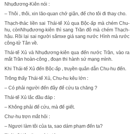
Nhụđương-Kiên nói :
– Thôi , thôi, xin lão-quan chớ giận, để cho tôi đi thay cho.
Thạch-thác liền sai Thái-tể Xủ qua Bộc-ấp mà chém Chu-
hu, cònNhụđương-kiên thì sang Trần đô mà chém Thạch-
hậu. Rồi lại sai người sắmxe giá sang nước Hình mà rước
công-tử Tân về.
Thái-tể Xủ và Nhụđương-kiên qua đến nước Trần, vào ra
mắt Trần hoàn-công , đoạn thi hành sứ mạng mình.
Khi Thái-tế Xủ đến Bộc-ấp , truyền quân dẫn Chu-hu đến.
Trông thấy Thái-tể Xủ, Chu-hu kêu lớn :
– Có phải người đến đây để cứu ta chăng ?
Thái-tể Xủ lắc đầu đáp :
– Không phải để cứu, mà để giết.
Chư-hu trợn mắt hỏi :
– Ngươi làm tôi của ta, sao dám phạm đến ta?