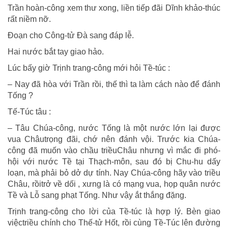
Trần hoàn-công xem thư xong, liền tiếp đãi Dĩnh khảo-thúc
rất niềm nỡ.
Đoạn cho Công-tử Đà sang đáp lễ.
Hai nước bắt tay giao hảo.
Lúc bấy giờ Trịnh trang-công mới hỏi Tề-túc :
– Nay đã hòa với Trần rồi, thế thì ta làm cách nào để đánh
Tống ?
Tế-Túc tâu :
– Tâu Chúa-công, nước Tống là một nước lớn lại được
vua Châutrọng đãi, chớ nên đánh vội. Trước kia Chúa-
công đã muốn vào chầu triềuChâu nhưng vì mắc đi phó-
hội với nước Tề tại Thạch-môn, sau đó bị Chu-hu dấy
loạn, mà phải bỏ dở dự tính. Nay Chúa-công hãy vào triều
Châu, rồitrở về dối , xưng là có mạng vua, họp quân nước
Tề và Lỗ sang phạt Tống. Như vậy ắt thắng đặng.
Trịnh trang-công cho lời của Tề-túc là hợp lý. Bèn giao
việctriều chính cho Thế-tử Hốt, rồi cùng Tề-Túc lên đường