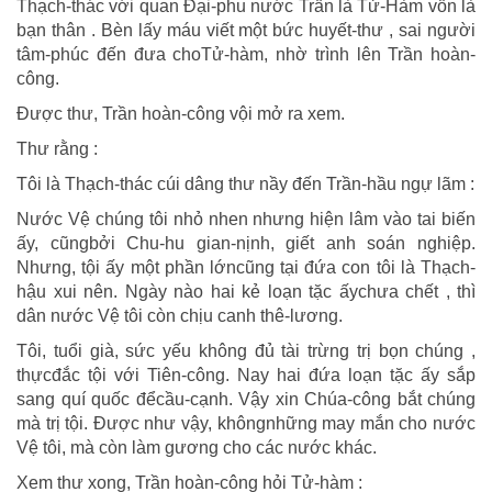
Thạch-thác với quan Đại-phu nước Trần là Tử-Hàm vốn là
bạn thân . Bèn lấy máu viết một bức huyết-thư , sai người
tâm-phúc đến đưa choTử-hàm, nhờ trình lên Trần hoàn-
công.
Được thư, Trần hoàn-công vội mở ra xem.
Thư rằng :
Tôi là Thạch-thác cúi dâng thư nầy đến Trần-hầu ngự lãm :
Nước Vệ chúng tôi nhỏ nhen nhưng hiện lâm vào tai biến
ấy, cũngbởi Chu-hu gian-nịnh, giết anh soán nghiệp.
Nhưng, tội ấy một phần lớncũng tại đứa con tôi là Thạch-
hậu xui nên. Ngày nào hai kẻ loạn tặc ấychưa chết , thì
dân nước Vệ tôi còn chịu canh thê-lương.
Tôi, tuổi già, sức yếu không đủ tài trừng trị bọn chúng ,
thựcđắc tội với Tiên-công. Nay hai đứa loạn tặc ấy sắp
sang quí quốc đểcầu-cạnh. Vậy xin Chúa-công bắt chúng
mà trị tội. Được như vậy, khôngnhững may mắn cho nước
Vệ tôi, mà còn làm gương cho các nước khác.
Xem thư xong, Trần hoàn-công hỏi Tử-hàm :