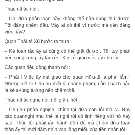
Thạch-thác nói :
– Hai đứa phản-loạn nầy không thể nào dung thứ được.
Tội đáng chém đầu. Vậy ai có thể vì nước mà cán đáng
việc nầy?
Quan Thái-tể Xủ bước ra thưa :
– Kẻ loạn tặc ấy ai cũng có thể giết được . Tôi tuy phận
hèn song cũng lấy làm ức. Xin cứ giao việc ấy cho tôi.
Các quan đều đồng thanh nói :
– Phải ! Việc ấy mà giao cho quan Hữu-tế là phải lắm !
Nhưng xét ra Chu-hu mới là chánh-phạm, còn Thạch-hậu
là kẻ a-tùng tưởng nên châmchế.
Thạch-thác nghe nói, nổi giận, hét :
– Chu-hu phản nghịch, chính tại đứa con tôi mà ra. Nay
các quannghị như thế là nghi tôi có tình riêng với nó hay
sao. Thôi, tôi phảithân hành đến đó mà chém đứa loạn
thần ấy thì mới dám nhìn vào lăng miếu của tiền nhân tôi !