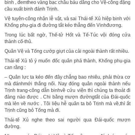
binh , đemtheo vàng bạc châu báu dâng cho Vệ-công đặng
cầu xuất binh đánh Trịnh.
Vệ tuyên-công nhận lễ vật, và sai Thái-tể Xủ hiệp binh với
Khổng phụ-gia đi đường tắt kéo thẳng đến Vinhđương.
Trong lúc bất ngờ, Thế-tử Hốt và Tế-Túc vội đóng cửa
thành cố-thủ.
Quân Vệ và Tống cướp giựt của cải ngoài thành rất nhiều.
Thái-tể Xủ tỏ ý muốn đốc quân phá thành, Khổng phụ-gia
can rằng :
– Quân lực ta kéo đến đây chẳng bao nhiêu, phải thừa cơ
mà đánhmới thắng nổi. Nay đóng quân ngoài thành nếu
Trịnh trang-công dẫn binhvề cứu viện thì chúng ta thoát đi
đàng nào được . Chi bằng mượn đườngtắt của Đái-quốc
mà lẻn về nước . Tôi liệu hễ quân ta bỏ Trịnh mà về,thì ắt
Trịnh cũng bỏ Tống mà đi.
Thái-tể Xủ nghe theo sai người qua Đái-quốc mượn
đường.