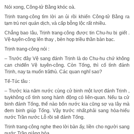
Nói xong, Công-tử Bằng khóc oà.
Trịnh trang-công tìm lời an ủi rồi khiến Công-tử Bằng ra
tạm trú nơi quán dịch, và cấp bỗng lộc rất nhiều.
Chẳng bao lâu, Trịnh trang-công được tin Chu-hu bị giết .
Vệ-tuyên-công lên thay , bèn họp triều thần bàn bạc.
Trịnh trang-công nói :
– Trước đây Vệ sang đánh Trịnh là do Chu-hu chứ không
can chiđến Vệ tuyên-công. Còn Tống, thì cố tình đánh
Trịnh, nay ta muốn trảthù. Các quan nghĩ sao?
Tế-Túc tâu :
– Trước kia năm nước cùng cử binh một lượt đánh Trịnh ,
tuykhông cố tình song hành động có liên-quan. Nếu ta cử
binh đánh Tống, thể nào bốn nước kia cũng sợ vạ lây mà
đem binh giúp Tống. Vậy trước nhất,phải sang hòa-hiếu
nước Trần nước Lỗ rồi sẽ đánh Tống.
Trịnh trang-công nghe theo lời bàn ấy, liền cho người sang
nước Trần giảng hòa.