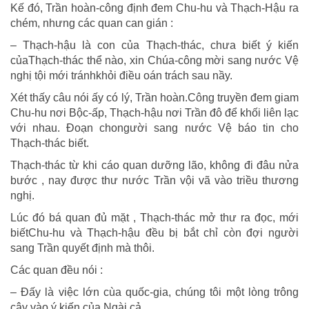
Kế đó, Trần hoàn-công định đem Chu-hu và Thạch-Hậu ra
chém, nhưng các quan can gián :
– Thạch-hậu là con của Thạch-thác, chưa biết ý kiến
củaThạch-thác thể nào, xin Chúa-công mời sang nước Vệ
nghị tội mới tránhkhỏi điều oán trách sau nầy.
Xét thấy câu nói ấy có lý, Trần hoàn.Công truyền đem giam
Chu-hu nơi Bộc-ấp, Thạch-hậu nơi Trần đô để khối liên lạc
với nhau. Đoạn chongười sang nước Vệ báo tin cho
Thạch-thác biết.
Thạch-thác từ khi cáo quan dưỡng lão, không đi đâu nửa
bước , nay được thư nước Trần vội vã vào triều thương
nghị.
Lúc đó bá quan đủ mặt , Thạch-thác mở thư ra đọc, mới
biếtChu-hu và Thạch-hậu đều bị bắt chỉ còn đợi người
sang Trần quyết định mà thôi.
Các quan đều nói :
– Đấy là việc lớn cùa quốc-gia, chúng tôi một lòng trông
cậy vào ý kiến của Ngài cả.