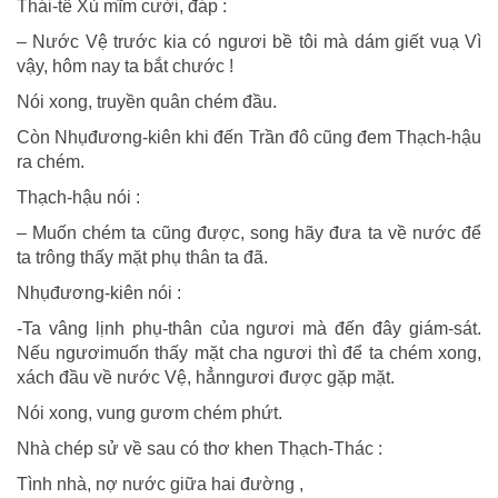
Thái-tể Xủ mĩm cười, đáp :
– Nước Vệ trước kia có ngươi bề tôi mà dám giết vuạ Vì
vậy, hôm nay ta bắt chước !
Nói xong, truyền quân chém đầu.
Còn Nhụđương-kiên khi đến Trần đô cũng đem Thạch-hậu
ra chém.
Thạch-hậu nói :
– Muốn chém ta cũng được, song hãy đưa ta về nước để
ta trông thấy mặt phụ thân ta đã.
Nhụđương-kiên nói :
-Ta vâng lịnh phụ-thân của ngươi mà đến đây giám-sát.
Nếu ngươimuốn thấy mặt cha ngươi thì để ta chém xong,
xách đầu về nước Vệ, hẳnngươi được gặp mặt.
Nói xong, vung gươm chém phứt.
Nhà chép sử về sau có thơ khen Thạch-Thác :
Tình nhà, nợ nước giữa hai đường ,