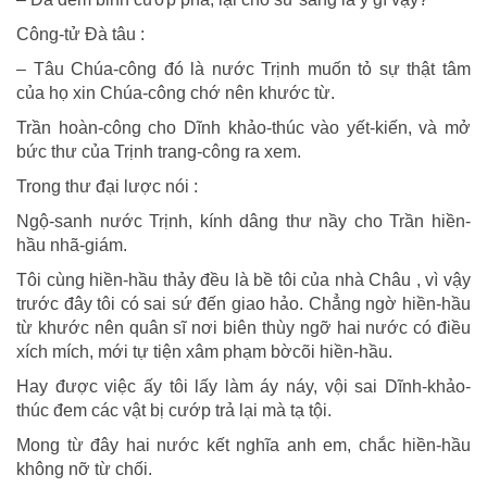
Công-tử Đà tâu :
– Tâu Chúa-công đó là nước Trịnh muốn tỏ sự thật tâm
của họ xin Chúa-công chớ nên khước từ.
Trần hoàn-công cho Dĩnh khảo-thúc vào yết-kiến, và mở
bức thư của Trịnh trang-công ra xem.
Trong thư đại lược nói :
Ngộ-sanh nước Trịnh, kính dâng thư nầy cho Trần hiền-
hầu nhã-giám.
Tôi cùng hiền-hầu thảy đều là bề tôi của nhà Châu , vì vậy
trước đây tôi có sai sứ đến giao hảo. Chẳng ngờ hiền-hầu
từ khước nên quân sĩ nơi biên thùy ngỡ hai nước có điều
xích mích, mới tự tiện xâm phạm bờcõi hiền-hầu.
Hay được việc ấy tôi lấy làm áy náy, vội sai Dĩnh-khảo-
thúc đem các vật bị cướp trả lại mà tạ tội.
Mong từ đây hai nước kết nghĩa anh em, chắc hiền-hầu
không nỡ từ chối.