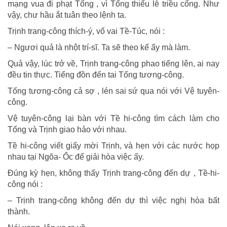
mạng vua đi phạt Tống , vì Tống thiếu lễ triều cống. Như
vậy, chư hầu ắt tuân theo lệnh ta.
Trịnh trang-công thích-ý, vổ vai Tề-Túc, nói :
– Ngươi quả là nhột trí-sĩ. Ta sẽ theo kế ấy mà làm.
Quả vậy, lúc trở về, Trịnh trang-công phao tiếng lên, ai nay
đều tin thực. Tiếng đồn đến tai Tống tương-công.
Tống tương-công cả sợ , lén sai sứ qua nói với Vệ tuyên-
công.
Vệ tuyên-công lại bàn với Tề hi-công tìm cách làm cho
Tống và Trịnh giao hảo với nhau.
Tề hi-công viết giấy mời Trịnh, và hẹn với các nước họp
nhau tại Ngõa- Ốc để giải hòa việc ấy.
Đúng kỳ hẹn, không thấy Trịnh trang-công đến dự , Tề-hi-
công nói :
– Trịnh trang-công không đến dự thì việc nghị hòa bất
thành.