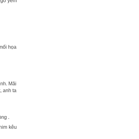
 gỗ yểm
Tiểu Lý Phi Đao
(27)
TIẾU NGẠO GIANG HỒ
(162)
Tiểu Thuyết
(1)
Truyện cười
(88)
 mối họa
Truyện kiếm hiệp
(1)
Truyện ngắn
(25)
ình. Mãi
Truyện tổng hợp
(57)
, anh ta
Tuyết sơn phi hồ
(11)
Văn học
(2)
òng .
Video
(2)
chim kêu