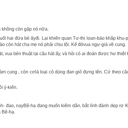
on không còn gặp nó nữa.
uổi hai đứa bé ấyđi. Lại khiến quan Tư-thị loan-báo khắp khu
ào còn hát cha mẹ nó phải chịu tội. Kế đóvua ngự-giá về cung.
 vua bèn thuật lại câu hát ấy, và hỏi có ai đoán được hư thiệt
làm cung , còn cơlà loại cỏ dùng đan giỏ đựng tên. Cứ theo câ
i ý-kiến.
inh- đao, nayBệ-hạ đang muốn kiếm dân, bắt lính đánh dẹp rợ
 Bệ-hạ.