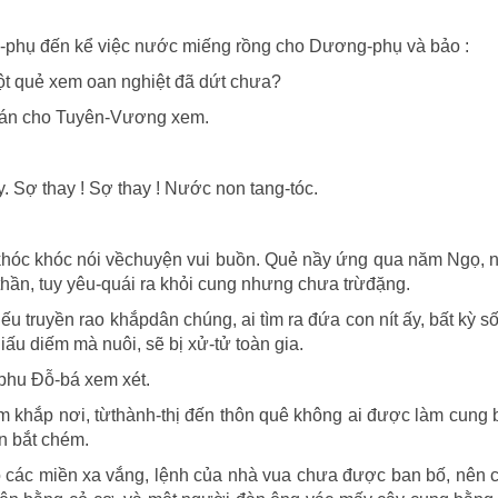
phụ đến kể việc nước miếng rồng cho Dương-phụ và bảo :
ột quẻ xem oan nghiệt đã dứt chưa?
oán cho Tuyên-Vương xem.
. Sợ thay ! Sợ thay ! Nước non tang-tóc.
 khóc khóc nói vềchuyện vui buồn. Quẻ nầy ứng qua năm Ngọ, 
hần, tuy yêu-quái ra khỏi cung nhưng chưa trừđặng.
 truyền rao khắpdân chúng, ai tìm ra đứa con nít ấy, bất kỳ s
ấu diếm mà nuôi, sẽ bị xử-tử toàn gia.
phu Ðỗ-bá xem xét.
m khắp nơi, từthành-thị đến thôn quê không ai được làm cung
n bắt chém.
ó các miền xa vắng, lệnh của nhà vua chưa được ban bố, nên 