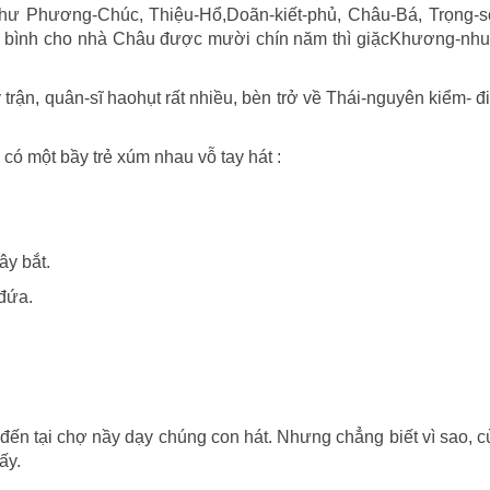
ờ như Phương-Chúc, Thiệu-Hổ,Doãn-kiết-phủ, Châu-Bá, Trọng-
,
ái bình cho nhà Châu được mười chín năm thì giặcKhương-nhu
Ðỗ
Bá
hiển
rận, quân-sĩ haohụt rất nhiều, bèn trở về Thái-nguyên kiểm- 
linh
có một bầy trẻ xúm nhau vỗ tay hát :
ây bắt.
 đứa.
ến tại chợ nầy dạy chúng con hát. Nhưng chẳng biết vì sao, 
ấy.