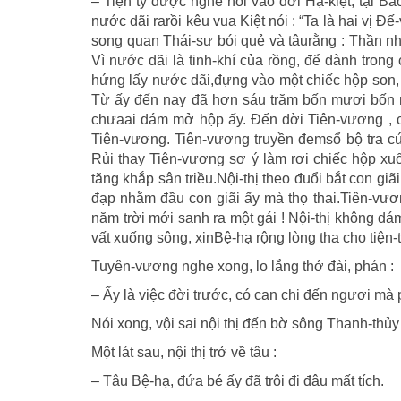
– Tiện tỳ được nghe nói vào đời Hạ-kiệt, tại B
nước dãi rarồi kêu vua Kiệt nói : “Ta là hai vị 
song quan Thái-sư bói quẻ và tâurằng : Thần nh
Vì nước dãi là tinh-khí của rồng, để dành tro
hứng lấy nước dãi,đựng vào một chiếc hộp son, c
Từ ấy đến nay đã hơn sáu trăm bốn mươi bốn 
chưaai dám mở hộp ấy. Ðến đời Tiên-vương , ch
Tiên-vương. Tiên-vương truyền đemsổ bộ tra c
Rủi thay Tiên-vương sơ ý làm rơi chiếc hộp xuố
tăng khắp sân triều.Nội-thị theo đuổi bắt con giã
đạp nhằm đầu con giãi ấy mà thọ thai.Tiên-vươ
năm trời mới sanh ra một gái ! Nội-thị không d
vất xuống sông, xinBệ-hạ rộng lòng tha cho tiện-tỳ
Tuyên-vương nghe xong, lo lắng thở đài, phán :
– Ấy là việc đời trước, có can chi đến ngươi mà 
Nói xong, vội sai nội thị đến bờ sông Thanh-thủ
Một lát sau, nội thị trở về tâu :
– Tâu Bệ-hạ, đứa bé ấy đã trôi đi đâu mất tích.