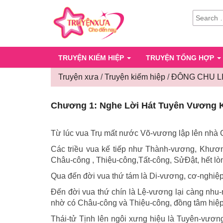
SEARCH
FOR:
TRUYỆN KIẾM HIỆP
TRUYỆN TỔNG HỢP
Truyện xưa
/
Truyện kiếm hiệp
/
ĐÔNG CHU L
Chương 1: Nghe Lời Hát Tuyên Vương Khi
Từ lúc vua Trụ mất nước Võ-vương lập lên nhà Ch
Các triều vua kế tiếp như Thành-vương, Khương
Châu-công , Thiệu-công,Tất-công, SửĐật, hết lò
Qua đến đời vua thứ tám là Di-vương, cơ-nghiệ
Ðến đời vua thứ chín là Lệ-vương lại càng nhu-
nhờ có Châu-công và Thiệu-công, đồng tâm hiệp l
Thái-tử Tịnh lên ngôi xưng hiệu là Tuyên-vương ,