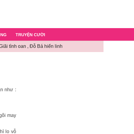
ỐNG
TRUYỆN CƯỜI
i tình oan , Ðỗ Bá hiển linh
ần như :
ngôi may
hì lo vỗ