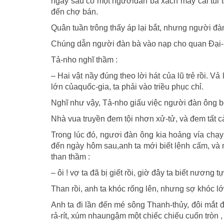
ngày sau có một ngườiđàn bà xách mấy cái túi
đến chợ bán.
Quân tuần trông thấy áp lại bắt, nhưng người đà
Chúng dẫn người đàn bà vào nạp cho quan Ðại
Tả-nho nghĩ thầm :
– Hai vật nầy đúng theo lời hát của lũ trẻ rồi. V
lớn củaquốc-gia, ta phải vào triều phục chỉ.
Nghĩ như vậy, Tả-nho giấu việc người đàn ông bỏ 
Nhà vua truyền đem tội nhơn xử-tử, và đem tất cả
Trong lúc đó, ngươi đàn ông kia hoảng vía chạy 
đến ngày hôm sau,anh ta mới biết lệnh cấm, và 
than thầm :
– ôi ! vợ ta đã bị giết rồi, giờ đây ta biết nương 
Than rồi, anh ta khóc rống lên, nhưng sợ khóc l
Anh ta đi lần đến mé sông Thanh-thủy, đôi mắt 
rả-rít, xúm nhaungậm một chiếc chiếu cuốn tròn ,