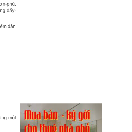
sơn-phù,
ng dấy-
điểm dân
cùng một