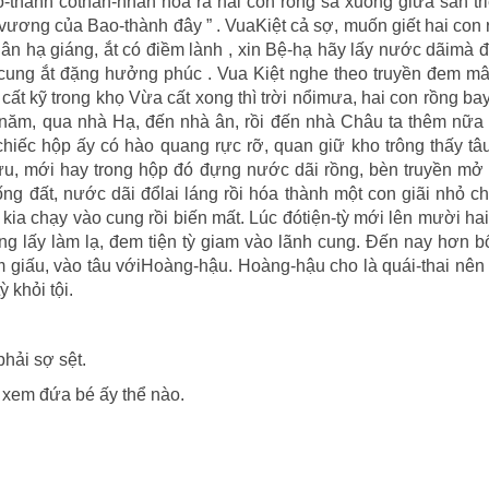
ao-thành cóthần-nhân hóa ra hai con rồng sa xuống giữa sân tr
Ðế-vương của Bao-thành đây ” . VuaKiệt cả sợ, muốn giết hai con 
ân hạ giáng, ắt có điềm lành , xin Bệ-hạ hãy lấy nước dãimà 
ng cung ắt đặng hưởng phúc . Vua Kiệt nghe theo truyền đem 
ất kỹ trong khọ Vừa cất xong thì trời nổimưa, hai con rồng bay
năm, qua nhà Hạ, đến nhà ân, rồi đến nhà Châu ta thêm nữa
iếc hộp ấy có hào quang rực rỡ, quan giữ kho trông thấy tâu
ứu, mới hay trong hộp đó đựng nước dãi rồng, bèn truyền mở 
ng đất, nước dãi đổlai láng rồi hóa thành một con giãi nhỏ c
i kia chạy vào cung rồi biến mất. Lúc đótiện-tỳ mới lên mười hai 
ng lấy làm lạ, đem tiện tỳ giam vào lãnh cung. Ðến nay hơn
ám giấu, vào tâu vớiHoàng-hậu. Hoàng-hậu cho là quái-thai nê
 khỏi tội.
phải sợ sệt.
y xem đứa bé ấy thể nào.