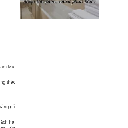
Phi Hồ ngoại truyện
(21)
Phong thần diễn nghĩa
(100)
Sống khỏe
(7)
TÁI SINH HOÀN TOÀN
(1.130)
Tam quốc diễn nghĩa
(126)
năm Mùi
Tây du ký
(100)
ống thác
THẦN ĐIÊU ĐẠI HIỆP
(40)
THIÊN LONG BÁT BỘ
(51)
 bằng gỗ
THƯ KIẾM ÂN CỪU LỤC
(24)
Thủy hử
(70)
cách hai