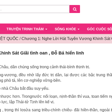
Search
TRUYỆN TRINH THÁM
SỐNG KHỎE
GÓC CUỘC S
IỆT QUỐC
/
Chương 1: Nghe Lời Hát Tuyên Vương Khinh Sát Giã
Chương
nh Sát Giãi tình oan , Ðỗ Bá hiển linh
1:
Nghe
Lời
âu, dân chúng sống trong cảnh thái-bình thịnh trị.
Hát
-vương, đều nhờ lấy đức trị dân, lại được các bậc trung th
Tuyên
ng phò tá, lên cơ-nghiệp vững-bền.
Vương
Khinh
p nhà Châu bắt đầu suy-yếu.
Sát
nhược hơn. Trongnước nổi loạn, nịnh-thần thí vua, toan tiếm 
Giãi
ực, lập Thái-tử Tịnh lên kế vị.
tình
 trong thì losửa sang triều-chính chiêu- đãi hiền-thần, ngoài t
oan