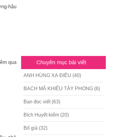
ương-hậu
Chuyên mục bài viết
 đêm qua
ANH HÙNG XẠ ĐIÊU
(40)
BẠCH MÃ KHIẾU TÂY PHONG
(6)
Bạn đọc viết
(63)
Bích Huyết kiếm
(20)
Bố già
(32)