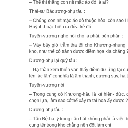
– Thế thì thằng con nít mặc áo đỏ là ai?
Thái-sư Báđương-phụ tâu :
– Chúng con nít mặc áo đỏ thuộc hỏa, còn sao H
Huỳnh-hoặc biến ra đứa trẻ đó .
Tuyên-vương nghe nói cho là phải, bèn phán :
– Vậy bây giờ trẫm tha tội cho Khương-nhung, r
kho, như thế có tránh được điềm họa kia chăng 
Dương-phụ lại quỳ tâu :
– Hạ-thần xem thiên văn thấy điềm dữ ứng tại cu
lên, ác lặn” cónghĩa là âm thạnh, dương suy, hạ 
Tuyên-vương nói :
– Trong cung có Khương-hậu là kẻ hiền- đức, 
chọn lựa, làm sao cóthể xảy ra tai họa ấy được ?
Dương-phụ tâu :
– Tâu Bệ-hạ, ý trong câu hát không phải là việc 
cung têntrong kho chẳng nên đốt làm chị