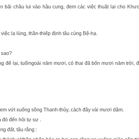
n bãi chầu lui vào hậu cung, đem các việc thuật lại cho Kh
việc lạ lùng, thần-thiếp định tâu cùng Bệ-hạ.
h sao?
ng để lại, tuổingoài năm mươi, có thai đã bốn mươi năm trời,
i đem vứt xuống sông Thanh-thủy, cách đây vài mươi dậm.
 đó đến hỏi tự sự .
g đất, tâu rằng :