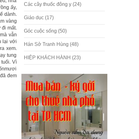
iều, nhả
Các cây thuốc đông y
(24)
rồng ấy,
để dành.
Giáo dục
(17)
mâm vàng
 đi mất.
Góc cuộc sống
(50)
 mà vẫn
 lại với
Hán Sở Tranh Hùng
(48)
ra xem.
hạy tung
HIỆP KHÁCH HÀNH
(23)
tuổi. Vì
 bốnmươi
Hồng lâu mộng
(124)
n đã đem
Kinh tế
(1)
Kỹ năng
(18)
Liên Thành quyết
(13)
LỘC ĐỈNH KÝ
(52)
Nước ngoài
(5)