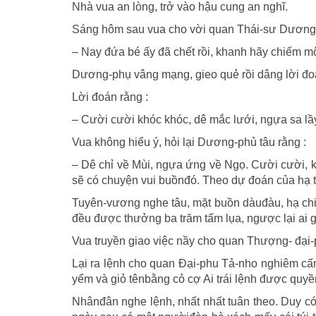
Nhà vua an lòng, trở vào hậu cung an nghĩ.
Sáng hôm sau vua cho vời quan Thái-sư Dương-
– Nay đứa bé ấy đã chết rồi, khanh hãy chiếm m
Dương-phụ vâng mạng, gieo quẻ rồi dâng lời đ
Lời đoán rằng :
– Cười cười khóc khóc, dê mắc lưới, ngựa sa lầy
Vua không hiểu ý, hỏi lại Dương-phủ tâu rằng :
– Dê chỉ về Mùi, ngựa ứng về Ngọ. Cười cười,
sẽ có chuyện vui buồnđó. Theo dự đoán của hạ t
Tuyên-vương nghe tâu, mặt buồn dàuđàu, hạ chiếu
đều được thưởng ba trăm tấm lụa, ngược lại ai gi
Vua truyền giao việc nầy cho quan Thượng- đại-
Lại ra lệnh cho quan Ðại-phu Tả-nho nghiêm cấ
yểm và giỏ tênbằng cỏ cợ Ai trái lệnh được quyề
Nhânđân nghe lệnh, nhất nhất tuân theo. Duy c