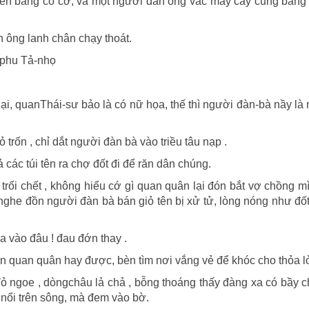
 tên bằng cỏ cơ, và một người đàn ông vác mấy cây cung bằng
n ông lanh chân chạy thoát.
-phu Tả-nhọ
ả lại, quanThái-sư bảo là có nữ họa, thế thì người đàn-bà nầy là
trốn , chỉ dắt người đàn bà vào triều tâu nạp .
 các túi tên ra chợ đốt đi để răn dân chúng.
trối chết , không hiểu cớ gì quan quân lại đón bắt vợ chồng m
nghe đồn người đàn bà bán giỏ tên bị xử tử, lòng nóng như đốt
tựa vào đâu ! đau đớn thay .
ớn quan quân hay được, bèn tìm nơi vắng vẻ để khóc cho thỏa l
đỏ ngoe , dòngchâu lả chả , bỗng thoáng thấy đàng xa có bầy 
 nổi trên sông, mà đem vào bờ.