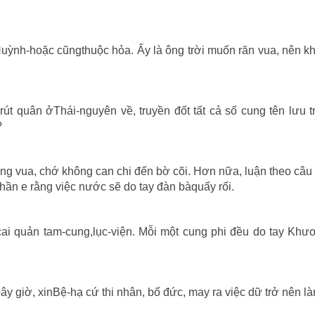
uỳnh-hoặc cũngthuộc hỏa. Ấy là ông trời muốn răn vua, nên k
út quân ởThái-nguyên về, truyền đốt tất cả số cung tên lưu t
?
ng vua, chớ không can chi đến bờ cõi. Hơn nữa, luận theo câu 
thần e rằng việc nước sẽ do tay đàn bàquấy rối.
cai quản tam-cung,lục-viện. Mỗi một cung phi đều do tay Khư
bây giờ, xinBệ-hạ cứ thi nhân, bố đức, may ra việc dữ trở nên là