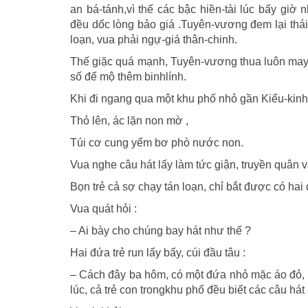
an bá-tánh,vì thế các bậc hiền-tài lúc bấy gi
đều dốc lòng bảo giá .Tuyên-vương đem lại th
loạn, vua phải ngự-giá thân-chinh.
Thế giặc quá mạnh, Tuyên-vương thua luôn may t
số để mộ thêm binhlính.
Khi đi ngang qua một khu phố nhỏ gần Kiểu-kinh 
Thỏ lên, ác lặn non mờ ,
Túi cơ cung yểm bơ phò nước non.
Vua nghe câu hát lấy làm tức giận, truyền quân v
Bọn trẻ cả sợ chạy tán loạn, chỉ bắt được có hai
Vua quát hỏi :
– Ai bày cho chúng bay hát như thế ?
Hai đứa trẻ run lẩy bẩy, cúi đầu tâu :
– Cách đây ba hôm, có một đứa nhỏ mặc áo đỏ, đ
lúc, cả trẻ con trongkhu phố đều biết các câu hát 