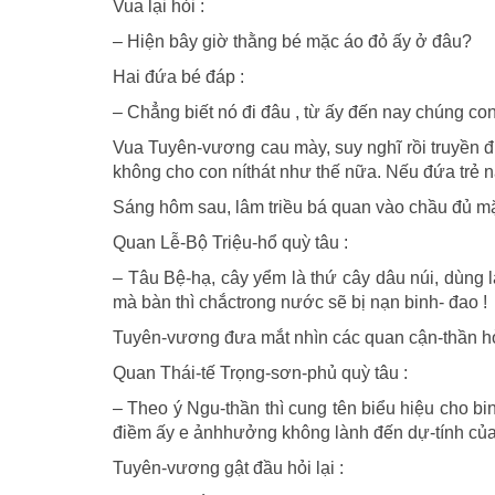
Vua lại hỏi :
– Hiện bây giờ thằng bé mặc áo đỏ ấy ở đâu?
Hai đứa bé đáp :
– Chẳng biết nó đi đâu , từ ấy đến nay chúng c
Vua Tuyên-vương cau mày, suy nghĩ rồi truyền đ
không cho con níthát như thế nữa. Nếu đứa trẻ n
Sáng hôm sau, lâm triều bá quan vào chầu đủ mặt,
Quan Lễ-Bộ Triệu-hổ quỳ tâu :
– Tâu Bệ-hạ, cây yểm là thứ cây dâu núi, dùng 
mà bàn thì chắctrong nước sẽ bị nạn binh- đao !
Tuyên-vương đưa mắt nhìn các quan cận-thần hỏ
Quan Thái-tế Trọng-sơn-phủ quỳ tâu :
– Theo ý Ngu-thần thì cung tên biểu hiệu cho b
điềm ấy e ảnhhưởng không lành đến dự-tính của
Tuyên-vương gật đầu hỏi lại :