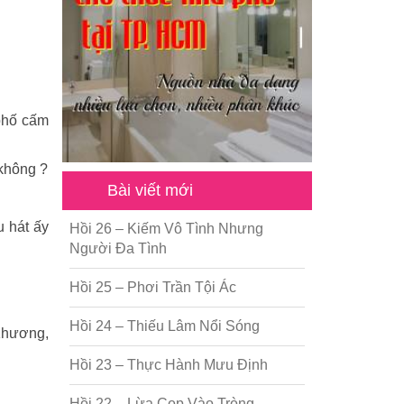
-phố cấm
 không ?
Bài viết mới
u hát ấy
Hồi 26 – Kiếm Vô Tình Nhưng
Người Đa Tình
Hồi 25 – Phơi Trần Tội Ác
Hồi 24 – Thiếu Lâm Nổi Sóng
 Khương,
Hồi 23 – Thực Hành Mưu Định
Hồi 22 – Lừa Cọp Vào Tròng