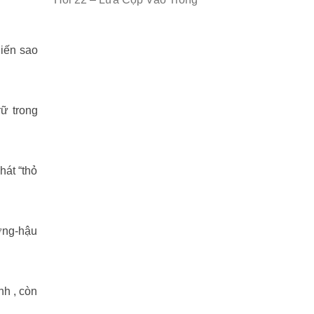
hiến sao
rữ trong
hát “thỏ
ơng-hậu
nh , còn