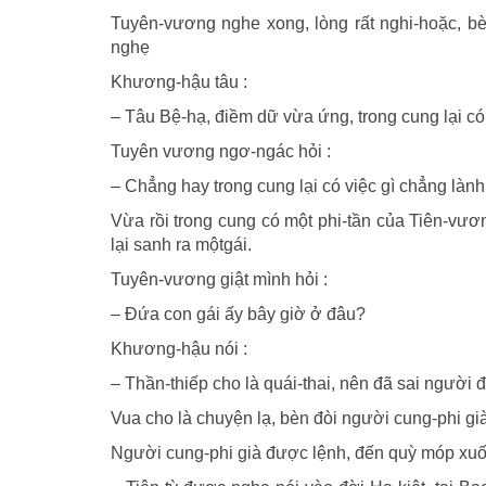
Tuyên-vương nghe xong, lòng rất nghi-hoặc, bè
nghẹ
Khương-hậu tâu :
– Tâu Bệ-hạ, điềm dữ vừa ứng, trong cung lại có 
Tuyên vương ngơ-ngác hỏi :
– Chẳng hay trong cung lại có việc gì chẳng làn
Vừa rồi trong cung có một phi-tần của Tiên-vươ
lại sanh ra mộtgái.
Tuyên-vương giật mình hỏi :
– Ðứa con gái ấy bây giờ ở đâu?
Khương-hậu nói :
– Thần-thiếp cho là quái-thai, nên đã sai ngườ
Vua cho là chuyện lạ, bèn đòi người cung-phi già
Người cung-phi già được lệnh, đến quỳ móp xuốn