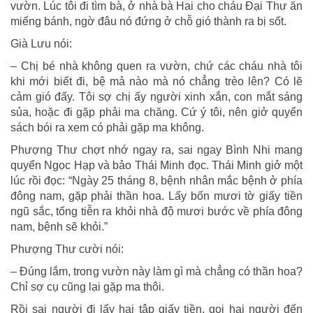
vườn. Lúc tôi đi tìm bà, ở nhà bà Hai cho cháu Đại Thư ăn
miếng bánh, ngờ đâu nó đứng ở chỗ gió thành ra bị sốt.
Già Lưu nói:
– Chị bé nhà không quen ra vườn, chứ các cháu nhà tôi
khi mới biết đi, bệ mả nào mà nó chẳng trèo lên? Có lẽ
cảm gió đấy. Tôi sợ chị ấy người xinh xắn, con mắt sáng
sủa, hoặc đi gặp phải ma chăng. Cứ ý tôi, nên giở quyển
sách bói ra xem có phải gặp ma không.
Phượng Thư chợt nhớ ngay ra, sai ngay Bình Nhi mang
quyển Ngọc Hạp và bảo Thái Minh đọc. Thái Minh giở một
lúc rồi đọc: “Ngày 25 tháng 8, bệnh nhân mắc bệnh ở phía
đông nam, gặp phải thần hoa. Lấy bốn mươi tờ giấy tiền
ngũ sắc, tống tiễn ra khỏi nhà độ mươi bước về phía đông
nam, bệnh sẽ khỏi.”
Phượng Thư cười nói:
– Đúng lắm, trong vườn này làm gì mà chẳng có thần hoa?
Chỉ sợ cụ cũng lại gặp ma thôi.
Rồi sai người đi lấy hai tập giấy tiền, gọi hai người đến