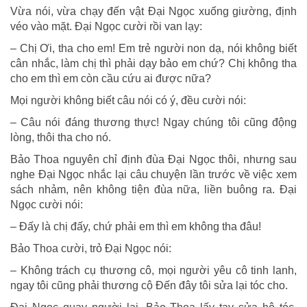
Vừa nói, vừa chạy đến vật Đại Ngọc xuống giường, định
véo vào mặt. Đại Ngọc cười rồi van lạy:
– Chị Ơi, tha cho em! Em trẻ người non dạ, nói không biết
cân nhắc, làm chị thì phải dạy bảo em chứ? Chị không tha
cho em thì em còn cầu cứu ai được nữa?
Mọi người không biết câu nói có ý, đều cười nói:
– Câu nói đáng thương thực! Ngay chúng tôi cũng động
lòng, thôi tha cho nó.
Bảo Thoa nguyên chỉ định đùa Đại Ngọc thôi, nhưng sau
nghe Đại Ngọc nhắc lại câu chuyện lần trước về việc xem
sách nhảm, nên không tiện đùa nữa, liền buông ra. Đại
Ngọc cười nói:
– Đấy là chị đấy, chứ phải em thì em không tha đâu!
Bảo Thoa cười, trỏ Đại Ngọc nói:
– Không trách cụ thương cô, mọi người yêu cô tinh lanh,
ngay tôi cũng phải thương cộ Đến đây tôi sửa lại tóc cho.