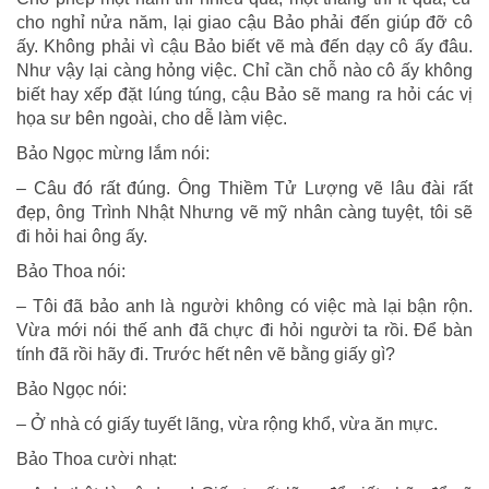
cho nghỉ nửa năm, lại giao cậu Bảo phải đến giúp đỡ cô
ấy. Không phải vì cậu Bảo biết vẽ mà đến dạy cô ấy đâu.
Như vậy lại càng hỏng việc. Chỉ cần chỗ nào cô ấy không
biết hay xếp đặt lúng túng, cậu Bảo sẽ mang ra hỏi các vị
họa sư bên ngoài, cho dễ làm việc.
Bảo Ngọc mừng lắm nói:
– Câu đó rất đúng. Ông Thiềm Tử Lượng vẽ lâu đài rất
đẹp, ông Trình Nhật Nhưng vẽ mỹ nhân càng tuyệt, tôi sẽ
đi hỏi hai ông ấy.
Bảo Thoa nói:
– Tôi đã bảo anh là người không có việc mà lại bận rộn.
Vừa mới nói thế anh đã chực đi hỏi người ta rồi. Để bàn
tính đã rồi hãy đi. Trước hết nên vẽ bằng giấy gì?
Bảo Ngọc nói:
– Ở nhà có giấy tuyết lãng, vừa rộng khổ, vừa ăn mực.
Bảo Thoa cười nhạt: