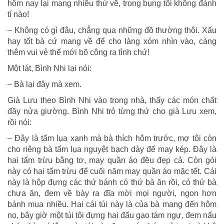
hôm nay lại mang nhiều thứ về, trong bụng tôi không đành
tí nào!
– Không có gì đâu, chẳng qua những đồ thường thôi. Xấu
hay tốt bà cứ mang về để cho làng xóm nhìn vào, càng
thêm vui vẻ thế mới bõ công ra tỉnh chứ!
Một lát, Bình Nhi lại nói:
– Bà lại đây mà xem.
Già Lưu theo Bình Nhi vào trong nhà, thấy các món chất
đầy nửa giường. Bình Nhi trỏ từng thứ cho già Lưu xem,
rồi nói:
– Đây là tấm lụa xanh mà bà thích hôm trước, mợ tôi còn
cho riêng bà tấm lụa nguyệt bạch dày để may kép. Đây là
hai tấm trừu bằng tơ, may quần áo đều đẹp cả. Còn gói
này có hai tấm trừu để cuối năm may quần áo mặc tết. Cái
này là hộp đựng các thứ bánh có thứ bà ăn rồi, có thứ bà
chưa ăn, đem về bày ra đĩa mời mọi người, ngon hơn
bánh mua nhiều. Hai cái túi này là của bà mang đến hôm
nọ, bây giờ một túi tôi đựng hai đấu gạo tám ngự, đem nấu