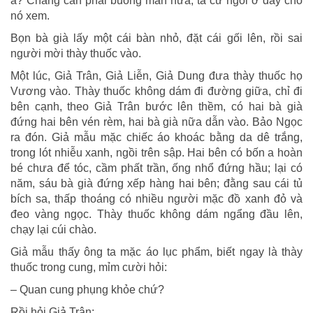
à? Chẳng cần phải buông màn nữa, ta cứ ngồi ở đây cho
nó xem.
Bọn bà già lấy một cái bàn nhỏ, đặt cái gối lên, rồi sai
người mời thày thuốc vào.
Một lúc, Giả Trân, Giả Liễn, Giả Dung đưa thày thuốc họ
Vương vào. Thày thuốc không dám đi đường giữa, chỉ đi
bên cạnh, theo Giả Trân bước lên thềm, có hai bà già
đứng hai bên vén rèm, hai bà già nữa dẫn vào. Bảo Ngọc
ra đón. Giả mẫu mặc chiếc áo khoác bằng da dê trắng,
trong lót nhiễu xanh, ngồi trên sập. Hai bên có bốn a hoàn
bé chưa để tóc, cầm phất trần, ống nhổ đứng hầu; lại có
năm, sáu bà già đứng xếp hàng hai bên; đằng sau cái tủ
bích sa, thấp thoáng có nhiều người mặc đồ xanh đỏ và
đeo vàng ngọc. Thày thuốc không dám ngẩng đầu lên,
chạy lại cúi chào.
Giả mẫu thấy ông ta mặc áo lục phẩm, biết ngay là thày
thuốc trong cung, mỉm cười hỏi:
– Quan cung phụng khỏe chứ?
Rồi hỏi Giả Trân: