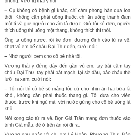
phòng. Vương thái y nói:
– Cụ không có bệnh gì khác, chỉ cảm phong hàn qua loa
thôi. Không cần phải uống thuốc, chỉ ăn uống thanh đạm
một tí và giữ người cho ấm là được. Giờ tôi kê đơn, người
thích uống thì uống một thang, không thích thì thôi.
Ông ta uống nước, rồi kê đơn, đương định cáo từ ra về,
chợt vú em bế cháu Đại Thư đến, cười nói:
– Nhờ người xem cho cô bé nhà tôi.
Vương thái y đứng dậy đến gần vú em, tay trái cầm tay
cháu Đại Thư, tay phải bắt mạch, lại sờ đầu, bảo cháu thè
lưỡi ra xem, cười nói:
– Tôi nói thì cô bé sẽ mắng tôi: cứ cho nhịn ăn hai bữa là
khỏi, không cần phái thuốc thang gì. Tôi đưa cho viên
thuốc, trước khi ngủ mài với nước gừng cho cô bé uống là
khỏi.
Nói xong cáo từ ra về. Bọn Giả Trân mang đơn thuốc vào
trình Giả mẫu, để ở trên án rồi đi ra.
Vương phu nhân và chị em Lý Hoàn, Phượng Thư, Bảo