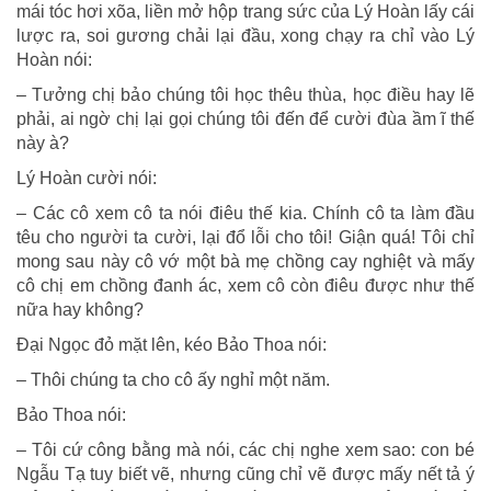
mái tóc hơi xõa, liền mở hộp trang sức của Lý Hoàn lấy cái
lược ra, soi gương chải lại đầu, xong chạy ra chỉ vào Lý
Hoàn nói:
– Tưởng chị bảo chúng tôi học thêu thùa, học điều hay lẽ
phải, ai ngờ chị lại gọi chúng tôi đến để cười đùa ầm ĩ thế
này à?
Lý Hoàn cười nói:
– Các cô xem cô ta nói điêu thế kia. Chính cô ta làm đầu
têu cho người ta cười, lại đổ lỗi cho tôi! Giận quá! Tôi chỉ
mong sau này cô vớ một bà mẹ chồng cay nghiệt và mấy
cô chị em chồng đanh ác, xem cô còn điêu được như thế
nữa hay không?
Đại Ngọc đỏ mặt lên, kéo Bảo Thoa nói:
– Thôi chúng ta cho cô ấy nghỉ một năm.
Bảo Thoa nói:
– Tôi cứ công bằng mà nói, các chị nghe xem sao: con bé
Ngẫu Tạ tuy biết vẽ, nhưng cũng chỉ vẽ được mấy nết tả ý