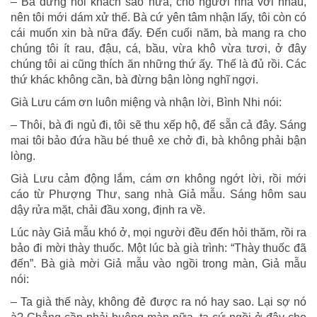
– Bà đừng nói khách sáo nữa, chỗ người nhà với nhau,
nên tôi mới dám xử thế. Bà cứ yên tâm nhận lấy, tôi còn có
cái muốn xin bà nữa đấy. Đến cuối năm, bà mang ra cho
chúng tôi ít rau, đậu, cá, bầu, vừa khô vừa tươi, ở đây
chúng tôi ai cũng thích ăn những thứ ấy. Thế là đủ rồi. Các
thứ khác không cần, bà đừng bận lòng nghĩ ngợi.
Già Lưu cám ơn luôn miệng và nhận lời, Bình Nhi nói:
– Thôi, bà đi ngủ đi, tôi sẽ thu xếp hộ, để sẵn cả đây. Sáng
mai tôi bảo đứa hầu bé thuê xe chở đi, bà không phải bận
lòng.
Già Lưu cảm động lắm, cám ơn không ngớt lời, rồi mới
cáo từ Phượng Thư, sang nhà Giả mẫu. Sáng hôm sau
dậy rửa mặt, chải đầu xong, định ra về.
Lúc này Giả mẫu khó ở, mọi người đều đến hỏi thăm, rồi ra
bảo đi mời thày thuốc. Một lúc bà già trình: “Thày thuốc đã
đến”. Bà già mời Giả mẫu vào ngồi trong màn, Giả mẫu
nói:
– Ta già thế này, không đẻ được ra nó hay sao. Lại sợ nó