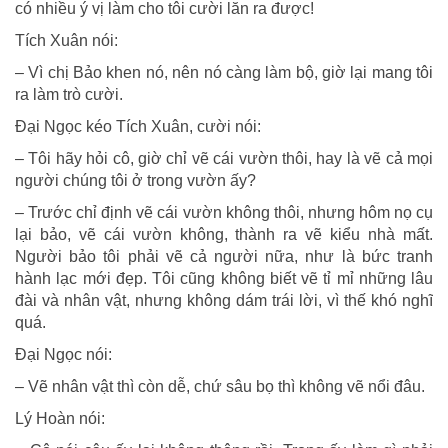
có nhiều ý vị làm cho tôi cười lăn ra được!
Tích Xuân nói:
– Vì chị Bảo khen nó, nên nó càng làm bộ, giờ lại mang tôi
ra làm trò cười.
Đại Ngọc kéo Tích Xuân, cười nói:
– Tôi hãy hỏi cô, giờ chỉ vẽ cái vườn thôi, hay là vẽ cả mọi
người chúng tôi ở trong vườn ấy?
– Trước chỉ định vẽ cái vườn không thôi, nhưng hôm nọ cụ
lại bảo, vẽ cái vườn không, thành ra vẽ kiểu nhà mất.
Người bảo tôi phải vẽ cả người nữa, như là bức tranh
hành lạc mới đẹp. Tôi cũng không biết vẽ tỉ mỉ những lâu
đài và nhân vật, nhưng không dám trái lời, vì thế khó nghĩ
quá.
Đại Ngọc nói:
– Vẽ nhân vật thì còn dễ, chứ sâu bọ thì không vẽ nổi đâu.
Lý Hoàn nói: