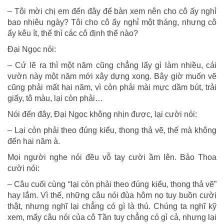
– Tôi mời chị em đến đây để bàn xem nên cho cô ấy nghỉ
bao nhiêu ngày? Tôi cho cô ấy nghỉ một tháng, nhưng cô
ấy kêu ít, thế thì các cô định thế nào?
Đại Ngọc nói:
– Cứ lẽ ra thì một năm cũng chẳng lấy gì làm nhiều, cái
vườn này một năm mới xây dựng xong. Bây giờ muốn vẽ
cũng phải mất hai năm, vì còn phải mài mực dầm bút, trải
giấy, tô màu, lại còn phải…
Nói đến đây, Đại Ngọc không nhịn được, lại cười nói:
– Lại còn phải theo đúng kiểu, thong thả vẽ, thế mà không
đến hai năm à.
Mọi người nghe nói đều vỗ tay cười ầm lên. Bảo Thoa
cười nói:
– Câu cuối cùng “lại còn phải theo đúng kiểu, thong thả vẽ”
hay lắm. Vì thế, những câu nói đùa hôm nọ tuy buồn cười
thật, nhưng nghĩ lại chẳng có gì là thú. Chúng ta nghĩ kỹ
xem, mấy câu nói của cô Tần tuy chẳng có gì cả, nhưng lại