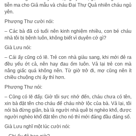
tiễn ma cho Giả mẫu và cháu Đại Thự Quả nhiên cháu ngủ
yên.
Phượng Thư cười nói:
– Các bà đã có tuổi nên kinh nghiệm nhiều, con bé cháu
nhà tôi bị bệnh luôn, không biết vì duyên cớ gì?
Già Lưu nói:
– Cái ấy cũng có lẽ. Trẻ con nhà giàu sang, khi mới đẻ ra
đều yếu ớt cả, nên hay đau ốm luôn. Vả lại trẻ con mà
nâng giấc quá không nên. Từ giờ trở đi, mợ cũng nên ít
chiều chuộng chị ấy thì hơn.
Phượng Thư nói:
– Cũng có lẽ đấy. Giờ tôi sực nhớ đến, cháu chưa có tên,
xin bà đặt tên cho cháu để cháu nhờ lộc của bà. Vả lại, tôi
nói bà đừng giận, bà là người nhà quê bị nghèo khổ, được
người nghèo khổ đặt tên cho nó thì mới đáng đầu đáng số.
Già Lưu nghĩ một lúc cười nói: