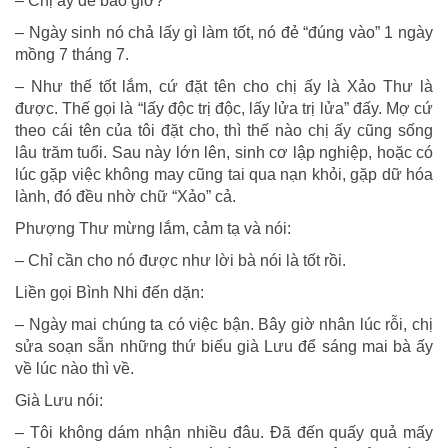
– Chị ấy đẻ bao giờ?
– Ngày sinh nó chả lấy gì làm tốt, nó đẻ “đúng vào” 1 ngày
mồng 7 tháng 7.
– Như thế tốt lắm, cứ đặt tên cho chị ấy là Xảo Thư là
được. Thế gọi là “lấy độc trị độc, lấy lửa trị lửa” đấy. Mợ cứ
theo cái tên của tôi đặt cho, thì thế nào chị ấy cũng sống
lâu trăm tuổi. Sau này lớn lên, sinh cơ lập nghiệp, hoặc có
lúc gặp việc không may cũng tai qua nạn khỏi, gặp dữ hóa
lành, đó đều nhờ chữ “Xảo” cả.
Phượng Thư mừng lắm, cảm tạ và nói:
– Chỉ cần cho nó được như lời bà nói là tốt rồi.
Liền gọi Bình Nhi đến dặn:
– Ngày mai chúng ta có việc bận. Bây giờ nhân lúc rỗi, chị
sửa soạn sẵn những thứ biếu già Lưu để sáng mai bà ấy
về lúc nào thì về.
Già Lưu nói:
– Tôi không dám nhận nhiều đâu. Đã đến quấy quả mấy