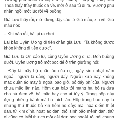
Thoa thấy thầy thuốc đã về, mới ở sau tủ đi ra. Vương phu
nhân ngồi một lúc rồi về buồng.
Già Lưu thấy rỗi, mới đứng dậy cáo từ Giả mẫu, xin về. Giả
mẫu nói:
– Khi nào rỗi, bà lại ra chơi.
Lại bảo Uyên Ương đi tiễn chân già Lưu: “Ta không được
khỏe không đi tiễn được”.
Già Lưu tạ Ơn cáo từ, cùng Uyên Ương đi ra. Đến buồng
dưới, Uyên ương trỏ một bọc để ở trên giường nói:
– Đây là mấy bộ quần áo của cụ, ngày sinh nhật năm
ngoái, người ta dâng người đấy. Người xưa nay không
mặc quần áo may ở ngoài bao giờ, bỏ đấy phí của. Người
chưa mặc lần nào. Hôm qua bảo tôi mang hai bộ ra đưa
cho bà đem về, bà mặc hay cho ai tùy ý. Trong hộp này
đựng những bánh mà bà thích ăn. Hộp trong bao này là
những thứ thuốc bà xin hôm nọ đây: mai hoa điểm thiệt
đan, tứ kim đĩnh, hoạt lạc đan, thôi sinh bảo mệnh đan, thứ
gì cũng có. Mỗi thứ có một cái đơn bọc ngoài, tôi gói chung