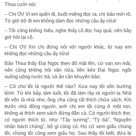
Thoa cười nói:
– Chị Ơi! Vì em quên đi, buột miệng đọc ra, chị bảo mới rõ.
Từ giờ trở đi em không dám đọc những câu ấy nữa!
– Tôi cũng không hiểu, nghe thấy cô đọc hay quá, nên bây
giờ hỏi lại cô.
– Chị Ơi! Xin chị đừng nói với người khác, từ nay em
không đọc những câu ấy nữa!
Bảo Thoa thấy Đại Ngọc thẹn đỏ mặt lên, cứ van xin mãi,
nên cũng không hỏi vặn nữa, liền kéo Đại Ngọc ngồi
xuống uống nước trà, và ân cần khuyên bảo:
– Cô cho tôi là người thế nào? Xưa nay tôi vốn bướng
bỉnh. Từ khi bảy, tám tuổi, tôi đã làm rầy rà người tạ Nhà
tôi vốn là nhà nho, ông cha cũng rất thích chứa sách. Khi
trước nhà đông người, anh chị em tôi cùng ở một nơi,
không ai thích xem sách đứng đắn cả. Có người thích thơ,
có người thích từ, như “Tây sương”, “Tỳ bà”, “Nguyên
nhân bách chủng”, bộ gì cũng có. Họ cứ xem giấu chúng
tôi, chúng tôi cũng xem giấu họ. Sau thầy tôi biết, đứa bị