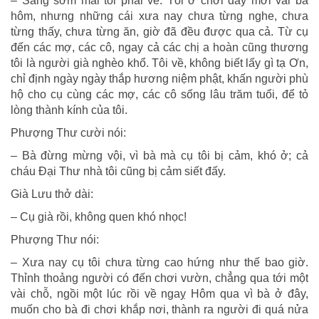
– Sáng sớm mai tôi phải về. Tôi ở chơi đây mới vài ba
hôm, nhưng những cái xưa nay chưa từng nghe, chưa
từng thấy, chưa từng ăn, giờ đã đều được qua cả. Từ cụ
đến các mợ, các cô, ngay cả các chị a hoàn cũng thương
tôi là người già nghèo khổ. Tôi về, không biết lấy gì tạ Ơn,
chỉ định ngày ngày thắp hương niệm phật, khấn người phù
hộ cho cụ cùng các mợ, các cô sống lâu trăm tuổi, để tỏ
lòng thành kính của tôi.
Phượng Thư cười nói:
– Bà đừng mừng vội, vì bà mà cụ tôi bị cảm, khó ở; cả
cháu Đại Thư nhà tôi cũng bị cảm siết đấy.
Già Lưu thở dài:
– Cụ già rồi, không quen khó nhọc!
Phượng Thư nói:
– Xưa nay cụ tôi chưa từng cao hứng như thế bao giờ.
Thỉnh thoảng người có đến chơi vườn, chẳng qua tới một
vài chỗ, ngồi một lúc rồi về ngaỵ Hôm qua vì bà ở đây,
muốn cho bà đi chơi khắp nơi, thành ra người đi quá nửa