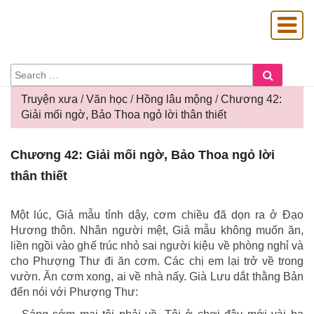
SEARCH
Search
FOR:
Truyện xưa
/
Văn học
/
Hồng lâu mộng
/
Chương 42:
Giải mối ngờ, Bảo Thoa ngỏ lời thân thiết
OÀNG GIA
Chương
Chương 42: Giải mối ngờ, Bảo Thoa ngỏ lời
42:
thân thiết
Giải
mối
ngờ,
Một lúc, Giả mẫu tỉnh dậy, cơm chiều đã dọn ra ở Đạo
Bảo
Hương thôn. Nhân người mệt, Giả mẫu không muốn ăn,
Thoa
liền ngồi vào ghế trúc nhỏ sai người kiệu về phòng nghỉ và
ngỏ
cho Phượng Thư đi ăn cơm. Các chị em lại trở về trong
lời
vườn. Ăn cơm xong, ai về nhà nấy. Già Lưu dắt thằng Bản
thân
đến nói với Phượng Thư:
thiết