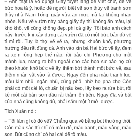
– Anh thật là vô dụng! Giấy tuyết lãng để viết chữ, để vẽ
bức họa tả ý, hoặc để người biết vẽ sơn thủy vẽ tranh sơn
thủy nhà Nam Tống, giấy vừa ăn mực mà lại không nhăn
nhòe. Nếu vẽ vườn này bằng giấy ấy thì không ăn màu, lại
khó khô, vẽ cũng không đẹp, phí cả giấy. Tôi bảo anh cách
này: trước khi xây dựng cái vườn đã có một bức bản đồ vẽ
tỉ mỉ rồi. Tuy là thợ vẽ vẽ ra, nhưng khuôn khổ, phương
hướng đều rất đúng cả. Anh vào xin bà Hai bức vẽ ấy, đem
ra xem rộng hẹp thế nào, rồi bảo chị Phượng cho một
mảnh lụa, mang ra bên ngoài cho các họa sư bảo họ cứ
theo khuôn khổ bức vẽ ấy, thêm bớt thành một bức vẽ, sau
thêm nhân vật vào là được. Ngay đến pha màu thanh lục,
màu kim nhũ, ngân nhũ, cũng phải nhờ họ pha chọ Còn
phải có một cái lò, chuẩn bị nấu keo, lấy keo ra rửa bút, rồi
kê một cái bàn sơn dầu rải thảm lên trên. Ngay đĩa và bút
của nhà cũng không đủ, phải sắm một ít mới được.
Tích Xuân nói:
– Tôi làm gì có đồ vẽ? Chẳng qua vẽ bằng bút thường thôi.
Còn màu sắc thì chỉ có màu đỏ, màu xanh, màu vàng, màu
son. Bút cũng chỉ có hai cái để tô màu.