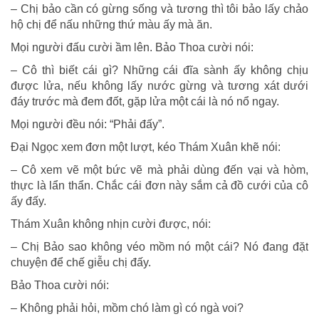
– Chị bảo cần có gừng sống và tương thì tôi bảo lấy chảo
hộ chị để nấu những thứ màu ấy mà ăn.
Mọi người đấu cười ầm lên. Bảo Thoa cười nói:
– Cô thì biết cái gì? Những cái đĩa sành ấy không chịu
được lửa, nếu không lấy nước gừng và tương xát dưới
đáy trước mà đem đốt, gặp lửa một cái là nó nổ ngay.
Mọi người đều nói: “Phải đấy”.
Đại Ngọc xem đơn một lượt, kéo Thám Xuân khẽ nói:
– Cô xem vẽ một bức vẽ mà phải dùng đến vại và hòm,
thực là lẩn thẩn. Chắc cái đơn này sắm cả đồ cưới của cô
ấy đấy.
Thám Xuân không nhịn cười được, nói:
– Chị Bảo sao không véo mồm nó một cái? Nó đang đặt
chuyện để chế giễu chị đấy.
Bảo Thoa cười nói:
– Không phải hỏi, mồm chó làm gì có ngà voi?