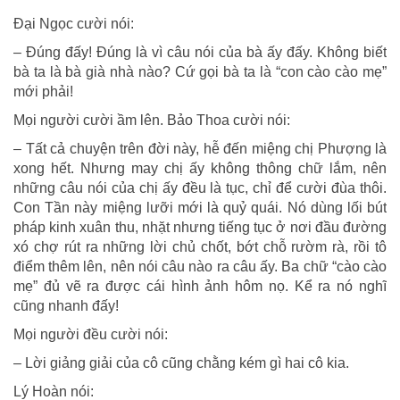
Đại Ngọc cười nói:
– Đúng đấy! Đúng là vì câu nói của bà ấy đấy. Không biết
bà ta là bà già nhà nào? Cứ gọi bà ta là “con cào cào mẹ”
mới phải!
Mọi người cười ầm lên. Bảo Thoa cười nói:
– Tất cả chuyện trên đời này, hễ đến miệng chị Phượng là
xong hết. Nhưng may chị ấy không thông chữ lắm, nên
những câu nói của chị ấy đều là tục, chỉ để cười đùa thôi.
Con Tần này miệng lưỡi mới là quỷ quái. Nó dùng lối bút
pháp kinh xuân thu, nhặt nhưng tiếng tục ở nơi đầu đường
xó chợ rút ra những lời chủ chốt, bớt chỗ rườm rà, rồi tô
điểm thêm lên, nên nói câu nào ra câu ấy. Ba chữ “cào cào
mẹ” đủ vẽ ra được cái hình ảnh hôm nọ. Kể ra nó nghĩ
cũng nhanh đấy!
Mọi người đều cười nói:
– Lời giảng giải của cô cũng chằng kém gì hai cô kia.
Lý Hoàn nói: