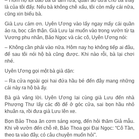
– Hôm nọ tôi bảo bà đi tắm rửa, quần áo đưa cho bà thay
là của tôi đấy. Nếu bà không chê xấu, tôi còn mấy cái nữa,
cũng xin biếu bà.
Già Lưu cám ơn. Uyên Ương vào lấy ngay mấy cái quần
áo ra, bọc cẩn thận. Già Lưu lại muốn vào trong vườn từ tạ
Vương phu nhân, Bảo Ngọc và các cô, Uyên Ương nói:
– Không cần phải vào nữa. Hôm nay họ không tiếp ai đâu,
để sau tôi nói hộ bà cũng được. Khi nào rỗi, bà lại chơi
nhé.
Uyên Ương gọi một bà già dặn:
– Ra cửa ngoài gọi hai đứa hầu bé đến đây mang những
cái này ra hộ bà ấy.
Bà già vâng lời. Uyên Ương lại cùng già Lưu đến nhà
Phượng Thư lấy các đồ để ở góc cửa, sai bọn hầu nhỏ
khuân ra, rồi đưa già Lưu lên xe.
Bọn Bảo Thoa ăn cơm sáng xong, đến hỏi thăm Giả mẫu.
Khi về vườn đến chỗ rẽ, Bảo Thoa gọi Đại Ngọc: “Cô Tần,
theo ta vào đây, có câu chuyện muốn hỏi”.