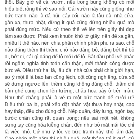
thôi. Bây giờ vẽ cái vườn, nếu trong bụng không có một
hiểu biết rộng thì vẽ sao nổi. Cái vườn này cũng giống như
bức tranh, nào là đá núi, cây cối, nào là lâu đài nhà cửa,
gần xa, thưa nhặt, đừng ít quá cũng đừng nhiều quá mà
phải đúng mức. Nếu cứ theo thế vẽ lên trên giấy thì đẹp
làm sao được. Phải xem khuôn khổ tờ giấy, nên để xa gần,
nhiều ít thế nào, nên chia phần chính phần phụ ra sao, chỗ
nào đáng thêm thì thêm, chỗ nào đáng bỏ, đáng bớt thì bỏ
đi, bớt đi, cái gì đáng để lộ mới để lộ. Bắt đầu phải vẽ phác
rồi ngắm nghía tính toán cẩn thận, mới thành công được
bức vẽ. Điều thứ hai là, lâu đài nhà cửa phải chia giới hạn,
sơ ý một tí là bao lan cũng lệch, cột cũng nghiêng, cửa sổ
sẽ dựng ngược lên, thềm cũng không đúng chỗ, thậm chí
bàn ghế cũng chen lên tường, chậu hoa bày ở trên màn.
Như thế chẳng phải là vẽ ra một bức tranh để cười ư?
Điều thứ ba là, phải xếp đặt nhân vật thưa hay nhặt, cao
hay thấp, đều cho đúng chỗ. Nếp quần, dây lưng, ngón tay,
bước chân cũng rất quan trọng; nếu sai một nét, không
sưng tay cũng hóa kiễng chân, đến như bộ mặt mái tóc chỉ
là việc nhỏ. Cứ như ý tôi, vẽ bức tranh này khó lắm đấy.
Cho phép một năm thì nhiều quá, một tháng thì ít quá, cứ