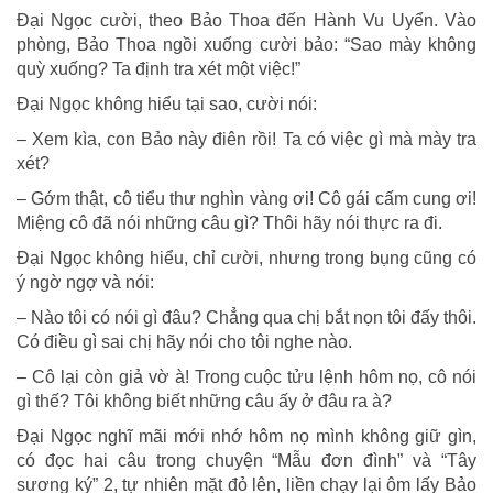
Đại Ngọc cười, theo Bảo Thoa đến Hành Vu Uyển. Vào
phòng, Bảo Thoa ngồi xuống cười bảo: “Sao mày không
quỳ xuống? Ta định tra xét một việc!”
Đại Ngọc không hiểu tại sao, cười nói:
– Xem kìa, con Bảo này điên rồi! Ta có việc gì mà mày tra
xét?
– Gớm thật, cô tiểu thư nghìn vàng ơi! Cô gái cấm cung ơi!
Miệng cô đã nói những câu gì? Thôi hãy nói thực ra đi.
Đại Ngọc không hiểu, chỉ cười, nhưng trong bụng cũng có
ý ngờ ngợ và nói:
– Nào tôi có nói gì đâu? Chẳng qua chị bắt nọn tôi đấy thôi.
Có điều gì sai chị hãy nói cho tôi nghe nào.
– Cô lại còn giả vờ à! Trong cuộc tửu lệnh hôm nọ, cô nói
gì thế? Tôi không biết những câu ấy ở đâu ra à?
Đại Ngọc nghĩ mãi mới nhớ hôm nọ mình không giữ gìn,
có đọc hai câu trong chuyện “Mẫu đơn đình” và “Tây
sương ký” 2, tự nhiên mặt đỏ lên, liền chạy lại ôm lấy Bảo