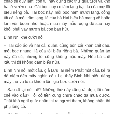
cháo thì quý lắm; còn túi này đựng các thứ quả tươi và khô
hái ở vườn nhà. Cái bọc này có tám lạng bạc là của mợ tôi
biếu riêng bà. Hai bọc này, mỗi bọc năm mươi lạng, cộng
tất cả là một trăm lạng, là của bà Hai biếu bà mang về hoặc
làm vốn buôn nhỏ, hoặc mua mấy mẫu ruộng để sau này
khỏi phải vay mượn bà con bạn hữu.
Bình Nhi khẽ cười nói:
– Hai cáo áo và hai cái quần, cùng bốn cái khăn chít đầu,
một bọc nhung, là của tôi biếu riêng bà. Những quần áo
này đã cũ, nhưng tôi cũng không mặc mấy. Nếu bà chê
xấu thì tôi không dám biếu nữa.
Bình Nhi nói một câu, già Lưu lại niệm Phật một câu, kể ra
đã niệm đến mấy nghìn câu. Lại thấy Bình Nhi biếu riêng
mấy thứ và tỏ ra khiêm tốn, già Lưu cười nói:
– Sao cô lại nói thế? Những thứ này cũng rất đẹp, tôi dám
chê vào đâu? Tôi có tiền cũng chưa chắc đã mua được.
Thật khó nghĩ quá: nhận thì ra người tham, không nhận thì
phụ lòng cô.