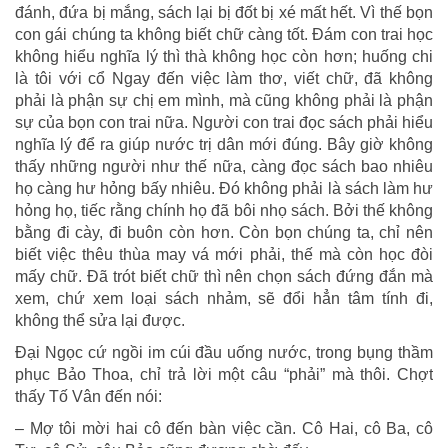
đánh, đứa bị mắng, sách lại bị đốt bị xé mất hết. Vì thế bọn
con gái chúng ta không biết chữ càng tốt. Đám con trai học
không hiểu nghĩa lý thì thà không học còn hơn; huống chi
là tôi với cổ Ngay đến việc làm thơ, viết chữ, đã không
phải là phận sự chị em mình, mà cũng không phải là phận
sự của bọn con trai nữa. Người con trai đọc sách phải hiểu
nghĩa lý để ra giúp nước trị dân mới đúng. Bây giờ không
thấy những người như thế nữa, càng đọc sách bao nhiêu
họ càng hư hỏng bấy nhiêu. Đó không phải là sách làm hư
hỏng họ, tiếc rằng chính họ đã bôi nhọ sách. Bởi thế không
bằng đi cày, đi buôn còn hơn. Còn bọn chúng ta, chỉ nên
biết việc thêu thùa may vá mới phải, thế mà còn học đòi
mấy chữ. Đã trót biết chữ thì nên chọn sách đứng đắn mà
xem, chứ xem loại sách nhảm, sẽ đổi hẳn tâm tính đi,
không thể sửa lại được.
Đại Ngọc cứ ngồi im cúi đầu uống nước, trong bụng thầm
phục Bảo Thoa, chỉ trả lời một câu “phải” mà thôi. Chợt
thấy Tố Vân đến nói:
– Mợ tôi mời hai cô đến bàn việc cần. Cô Hai, cô Ba, cô