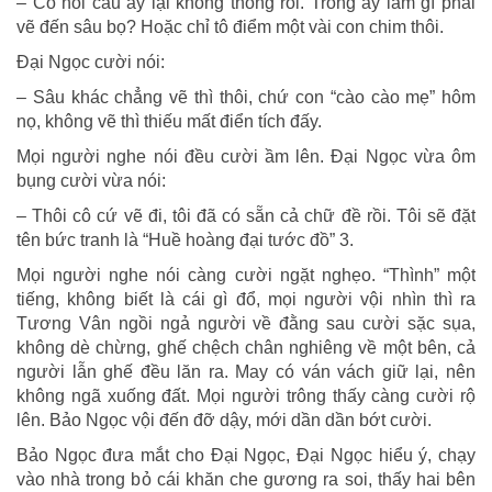
– Cô nói câu ấy lại không thông rồi. Trong ấy làm gì phải
vẽ đến sâu bọ? Hoặc chỉ tô điểm một vài con chim thôi.
Đại Ngọc cười nói:
– Sâu khác chẳng vẽ thì thôi, chứ con “cào cào mẹ” hôm
nọ, không vẽ thì thiếu mất điển tích đấy.
Mọi người nghe nói đều cười ầm lên. Đại Ngọc vừa ôm
bụng cười vừa nói:
– Thôi cô cứ vẽ đi, tôi đã có sẵn cả chữ đề rồi. Tôi sẽ đặt
tên bức tranh là “Huề hoàng đại tước đồ” 3.
Mọi người nghe nói càng cười ngặt nghẹo. “Thình” một
tiếng, không biết là cái gì đổ, mọi người vội nhìn thì ra
Tương Vân ngồi ngả người về đằng sau cười sặc sụa,
không dè chừng, ghế chệch chân nghiêng về một bên, cả
người lẫn ghế đều lăn ra. May có ván vách giữ lại, nên
không ngã xuống đất. Mọi người trông thấy càng cười rộ
lên. Bảo Ngọc vội đến đỡ dậy, mới dần dần bớt cười.
Bảo Ngọc đưa mắt cho Đại Ngọc, Đại Ngọc hiểu ý, chạy
vào nhà trong bỏ cái khăn che gương ra soi, thấy hai bên