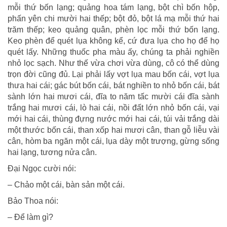
mỗi thứ bốn lạng; quảng hoa tám lạng, bột chì bốn hộp,
phấn yên chi mười hai thếp; bột đỏ, bột lá mạ mỗi thứ hai
trăm thếp; keo quảng quân, phèn lọc mỗi thứ bốn lạng.
Keo phèn để quét lụa không kể, cứ đưa lụa cho họ để họ
quét lấy. Những thuốc pha màu ấy, chúng ta phải nghiền
nhỏ lọc sạch. Như thế vừa chơi vừa dùng, cô có thể dùng
trọn đời cũng đủ. Lại phải lấy vợt lụa mau bốn cái, vợt lụa
thưa hai cái; gác bút bốn cái, bát nghiền to nhỏ bốn cái, bát
sành lớn hai mươi cái, đĩa to năm tấc mười cái đĩa sành
trắng hai mươi cái, lò hai cái, nồi đất lớn nhỏ bốn cái, vại
mới hai cái, thùng đựng nước mới hai cái, túi vải trắng dài
một thước bốn cái, than xốp hai mươi cân, than gỗ liễu vài
cân, hòm ba ngăn một cái, lụa dày một trượng, gừng sống
hai lạng, tương nửa cân.
Đại Ngọc cười nói:
– Chảo một cái, bàn sản một cái.
Bảo Thoa nói:
– Để làm gì?