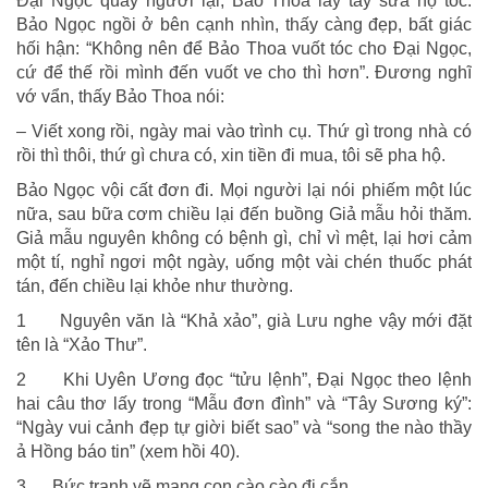
Đại Ngọc quay người lại, Bảo Thoa lấy tay sửa hộ tóc.
Bảo Ngọc ngồi ở bên cạnh nhìn, thấy càng đẹp, bất giác
hối hận: “Không nên để Bảo Thoa vuốt tóc cho Đại Ngọc,
cứ để thế rồi mình đến vuốt ve cho thì hơn”. Đương nghĩ
vớ vẩn, thấy Bảo Thoa nói:
– Viết xong rồi, ngày mai vào trình cụ. Thứ gì trong nhà có
rồi thì thôi, thứ gì chưa có, xin tiền đi mua, tôi sẽ pha hộ.
Bảo Ngọc vội cất đơn đi. Mọi người lại nói phiếm một lúc
nữa, sau bữa cơm chiều lại đến buồng Giả mẫu hỏi thăm.
Giả mẫu nguyên không có bệnh gì, chỉ vì mệt, lại hơi cảm
một tí, nghỉ ngơi một ngày, uống một vài chén thuốc phát
tán, đến chiều lại khỏe như thường.
1 Nguyên văn là “Khả xảo”, già Lưu nghe vậy mới đặt
tên là “Xảo Thư”.
2 Khi Uyên Ương đọc “tửu lệnh”, Đại Ngọc theo lệnh
hai câu thơ lấy trong “Mẫu đơn đình” và “Tây Sương ký”:
“Ngày vui cảnh đẹp tự giời biết sao” và “song the nào thầy
ả Hồng báo tin” (xem hồi 40).
3 Bức tranh vẽ mang con cào cào đi cắn.