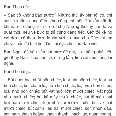
Bảo Thoa nói:
– Sao cô không bảo trước? Những thứ ấy bên tôi có, chỉ
sợ cô không dùng đến, cho cũng phí thôi. Tôi vẫn cất đi,
khi nào cô dùng, tôi sẽ đưa chọ Những thứ ấy chỉ để vẽ
quạt thôi, nếu vẽ bức to thì cũng đáng tiếc. Giờ tôi kê hộ
cái đơn, cô theo đơn đó xin với cụ mua chọ Các chị em
chưa chắc đã biết hết đâu, tôi đọc cho cậu Bảo viết.
Bảo Ngọc đã sắp sẵn bút mực để ghi, sợ không nhớ hết,
giờ thấy Bảo Thoa nói thế, mừng lắm, liền cầm bút lắng tai
nghe.
Bảo Thoa đọc:
– Bút quét loại nhất bốn chiếc, loại nhì bốn chiếc, loại ba
bốn chiếc; bút chấm loại lớn bốn chiếc, loại vừa bốn chiếc,
loại nhỏ bốn chiếc; bút vắt ngòi lớn mười chiếc, vắt ngòi
nhỏ mười chiếc; bút kẻ mày mười chiếc, bút tô màu loại
lớn hai mươi chiếc, loại nhỏ hai mươi chiếc; bút vẽ mặt
mười chiếc, bút cành liễu hai mươi chiếc; son nhọn đầu,
son nam, thạch hoàng, thạch thanh, thạch lục, quản hoàng,