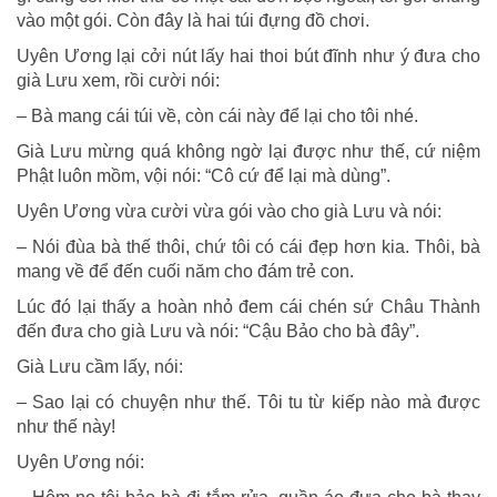
vào một gói. Còn đây là hai túi đựng đồ chơi.
Uyên Ương lại cởi nút lấy hai thoi bút đĩnh như ý đưa cho
già Lưu xem, rồi cười nói:
– Bà mang cái túi về, còn cái này để lại cho tôi nhé.
Già Lưu mừng quá không ngờ lại được như thế, cứ niệm
Phật luôn mồm, vội nói: “Cô cứ để lại mà dùng”.
Uyên Ương vừa cười vừa gói vào cho già Lưu và nói:
– Nói đùa bà thế thôi, chứ tôi có cái đẹp hơn kia. Thôi, bà
mang về để đến cuối năm cho đám trẻ con.
Lúc đó lại thấy a hoàn nhỏ đem cái chén sứ Châu Thành
đến đưa cho già Lưu và nói: “Cậu Bảo cho bà đây”.
Già Lưu cầm lấy, nói:
– Sao lại có chuyện như thế. Tôi tu từ kiếp nào mà được
như thế này!
Uyên Ương nói: