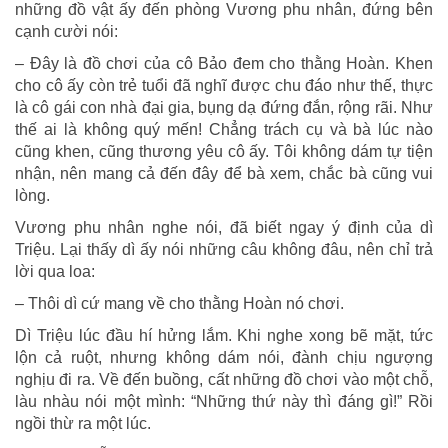
những đồ vật ấy đến phòng Vương phu nhân, đứng bên
cạnh cười nói:
– Đây là đồ chơi của cô Bảo đem cho thằng Hoàn. Khen
cho cô ấy còn trẻ tuổi đã nghĩ được chu đáo như thế, thực
là cô gái con nhà đại gia, bụng dạ đứng đắn, rộng rãi. Như
thế ai là không quý mến! Chẳng trách cụ và bà lúc nào
cũng khen, cũng thương yêu cô ấy. Tôi không dám tự tiện
nhận, nên mang cả đến đây để bà xem, chắc bà cũng vui
lòng.
Vương phu nhân nghe nói, đã biết ngay ý định của dì
Triệu. Lại thấy dì ấy nói những câu không đâu, nên chỉ trả
lời qua loa:
– Thôi dì cứ mang về cho thằng Hoàn nó chơi.
Dì Triệu lúc đầu hí hửng lắm. Khi nghe xong bẽ mặt, tức
lộn cả ruột, nhưng không dám nói, đành chịu ngượng
nghịu đi ra. Về đến buồng, cất những đồ chơi vào một chỗ,
làu nhàu nói một mình: “Những thứ này thì đáng gì!” Rồi
ngồi thừ ra một lúc.