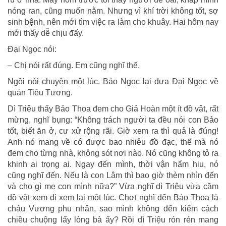
nóng ran, cũng muốn nằm. Nhưng vì khí trời không tốt, sợ
sinh bệnh, nên mới tìm việc ra làm cho khuây. Hai hôm nay
mới thấy dễ chịu đấy.
Đại Ngọc nói:
– Chị nói rất đúng. Em cũng nghĩ thế.
Ngồi nói chuyện một lúc. Bảo Ngọc lại đưa Đại Ngọc về
quán Tiêu Tương.
Dì Triệu thấy Bảo Thoa đem cho Giả Hoàn một ít đồ vật, rất
mừng, nghĩ bụng: “Không trách người ta đều nói con Bảo
tốt, biết ăn ở, cư xử rộng rãi. Giờ xem ra thì quả là đúng!
Anh nó mang về có được bao nhiêu đồ đạc, thế mà nó
đem cho từng nhà, không sót nơi nào. Nó cũng không tỏ ra
khinh ai trọng ai. Ngay đến mình, thời vận hẩm hiu, nó
cũng nghĩ đến. Nếu là con Lâm thì bao giờ thèm nhìn đến
và cho gì mẹ con mình nữa?” Vừa nghĩ dì Triệu vừa cầm
đồ vật xem đi xem lại một lúc. Chợt nghĩ đến Bảo Thoa là
cháu Vương phu nhân, sao mình không đến kiếm cách
chiều chuộng lấy lòng bà ấy? Rồi dì Triệu rón rén mang