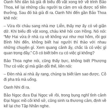
Oanh Nhi dẫn bà già đi biếu đồ vật xong trở về trình Bảo
Thoa, kể lại những câu người ta cảm ơn và được số tiền
thưởng. Sau đó bà già đi ra. Oanh Nhi đến gần Bảo Thoa
khẽ nói:
– Vừa rồi cháu sang nhà mợ Liễn, thấy mợ ấy có vẻ giận
dữ. Khi biếu đồ vật xong, cháu khẽ hỏi con Hồng. Nó nói:
“Mợ Hai vừa ở nhà cụ về không vui như mọi hôm, rồi gọi
Bình Nhi đến, không biết hai người thì thào với nhau
những chuyện gì. Xem quang cảnh ấy, chắc là có việc gì
quan trọng đây.” Cô có biết bên cụ có việc gì không?
Bảo Thoa nghe nói, cũng thấy bực, không biết Phượng
Thư có việc gì mà giận dỗi thế, liền nói:
– Đèn nhà ai nhà ấy rạng, chúng ta biết làm sao được. Cô
đi pha trà mà uống.
Oanh Nhi đi ra.
Bảo Ngọc đưa Đại Ngọc về rồi, trong bụng nghĩ tình cảnh
Đại Ngọc mồ côi khổ sở, cũng sinh ra thương cảm, định về
kể lại cho Tập Nhân nghe.