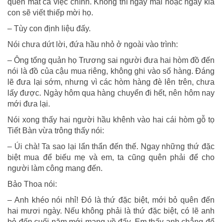
quên mất cả việc chính. Không thì ngày mai hoặc ngày kia
con sẽ viết thiếp mời họ.
– Tùy con định liệu đấy.
Nói chưa dứt lời, đứa hầu nhỏ ở ngoài vào trình:
– Ông tổng quản họ Trương sai người đưa hai hòm đồ đến
nói là đồ của cậu mua riêng, không ghi vào sổ hàng. Đáng
lẽ đưa lại sớm, nhưng vì các hòm hàng đè lên trên, chưa
lấy được. Ngày hôm qua hàng chuyển đi hết, nên hôm nay
mới đưa lại.
Nói xong thấy hai người hầu khênh vào hai cái hòm gỗ tọ
Tiết Bàn vừa trông thấy nói:
– Úi chà! Ta sao lại lẩn thẩn đến thế. Ngay những thứ đặc
biệt mua để biếu mẹ và em, ta cũng quên phải để cho
người làm công mang đến.
Bảo Thoa nói:
– Anh khéo nói nhỉ! Đó là thứ đặc biệt, mới bỏ quên đến
hai mươi ngày. Nếu không phải là thứ đặc biệt, có lẽ anh
bỏ đến cuối năm mới mang về đấy. Em thấy anh chẳng để