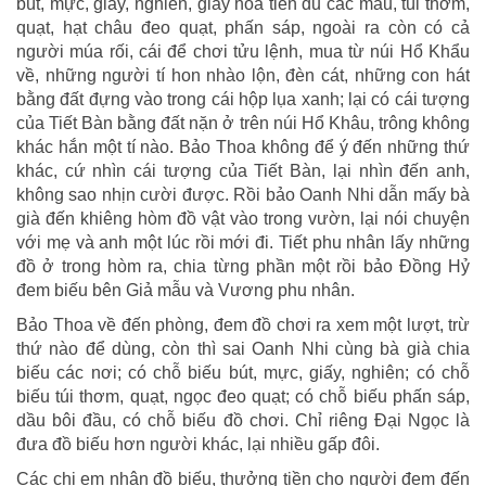
bút, mực, giấy, nghiên, giấy hoa tiên đủ các màu, túi thơm,
quạt, hạt châu đeo quạt, phấn sáp, ngoài ra còn có cả
người múa rối, cái để chơi tửu lệnh, mua từ núi Hổ Khẩu
về, những người tí hon nhào lộn, đèn cát, những con hát
bằng đất đựng vào trong cái hộp lụa xanh; lại có cái tượng
của Tiết Bàn bằng đất nặn ở trên núi Hổ Khâu, trông không
khác hắn một tí nào. Bảo Thoa không để ý đến những thứ
khác, cứ nhìn cái tượng của Tiết Bàn, lại nhìn đến anh,
không sao nhịn cười được. Rồi bảo Oanh Nhi dẫn mấy bà
già đến khiêng hòm đồ vật vào trong vườn, lại nói chuyện
với mẹ và anh một lúc rồi mới đi. Tiết phu nhân lấy những
đồ ở trong hòm ra, chia từng phần một rồi bảo Đồng Hỷ
đem biếu bên Giả mẫu và Vương phu nhân.
Bảo Thoa về đến phòng, đem đồ chơi ra xem một lượt, trừ
thứ nào để dùng, còn thì sai Oanh Nhi cùng bà già chia
biếu các nơi; có chỗ biếu bút, mực, giấy, nghiên; có chỗ
biếu túi thơm, quạt, ngọc đeo quạt; có chỗ biếu phấn sáp,
dầu bôi đầu, có chỗ biếu đồ chơi. Chỉ riêng Đại Ngọc là
đưa đồ biếu hơn người khác, lại nhiều gấp đôi.
Các chị em nhận đồ biếu, thưởng tiền cho người đem đến