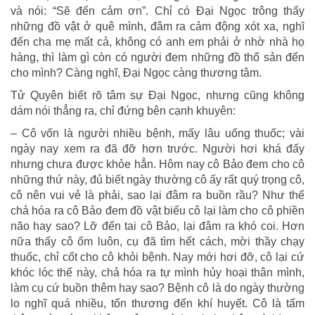
và nói: “Sẽ đến cảm ơn”. Chỉ có Đại Ngọc trông thấy
những đồ vật ở quê mình, đâm ra cảm động xót xa, nghĩ
đến cha mẹ mất cả, không có anh em phải ở nhờ nhà họ
hàng, thì làm gì còn có người đem những đồ thổ sản đến
cho mình? Càng nghĩ, Đại Ngọc càng thương tâm.
Tử Quyên biết rõ tâm sự Đại Ngọc, nhưng cũng không
dám nói thẳng ra, chỉ đứng bên cạnh khuyên:
– Cô vốn là người nhiều bệnh, mấy lâu uống thuốc; vài
ngày nay xem ra đã đỡ hơn trước. Người hơi khá đấy
nhưng chưa được khỏe hẳn. Hôm nay cô Bảo đem cho cô
những thứ này, đủ biết ngày thường cô ấy rất quý trọng cô,
cô nên vui vẻ là phải, sao lại đâm ra buồn rầu? Như thế
chả hóa ra cô Bảo đem đồ vật biếu cô lại làm cho cô phiền
não hay sao? Lỡ đến tai cô Bảo, lại đâm ra khó coi. Hơn
nữa thấy cô ốm luôn, cụ đã tìm hết cách, mời thầy chạy
thuốc, chỉ cốt cho cô khỏi bệnh. Nay mới hơi đỡ, cô lại cứ
khóc lóc thế này, chả hóa ra tự mình hủy hoại thân mình,
làm cụ cứ buồn thêm hay sao? Bệnh cô là do ngày thường
lo nghĩ quá nhiều, tổn thương đến khí huyết. Cô là tấm