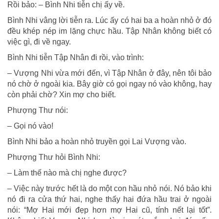
Rồi bảo: – Bình Nhi tiễn chị ấy về.
Bình Nhi vâng lời tiễn ra. Lúc ấy có hai ba a hoàn nhỏ ở đó
đều khép nép im lặng chực hầu. Tập Nhân không biết có
việc gì, đi về ngay.
Bình Nhi tiễn Tập Nhân đi rồi, vào trình:
– Vượng Nhi vừa mới đến, vì Tập Nhân ở đây, nên tôi bảo
nó chờ ở ngoài kia. Bây giờ có gọi ngay nó vào không, hay
còn phải chờ? Xin mợ cho biết.
Phượng Thư nói:
– Gọi nó vào!
Bình Nhi bảo a hoàn nhỏ truyền gọi Lai Vượng vào.
Phượng Thư hỏi Bình Nhi:
– Làm thế nào mà chị nghe được?
– Việc này trước hết là do một con hầu nhỏ nói. Nó bảo khi
nó đi ra cửa thứ hai, nghe thấy hai đứa hầu trai ở ngoài
nói: “Mợ Hai mới đẹp hơn mợ Hai cũ, tính nết lại tốt”.