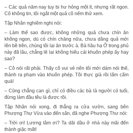
– Các quả năm nay tuy bị hư hỏng một ít, nhưng rất ngon.
Cô không tin, tôi ngắt một quả cô nếm thử xem.
Tập Nhân nghiêm nghị nói:
– Làm thế sao được, không những quả chưa chín ăn
không ngon, dù có chín chăng nữa, chưa dâng quả mới
lên bề trên, chúng tôi lại ăn trước à. Bà hầu hạ Ở trong phủ
này đã lâu, chẳng lẽ lại không hiểu cái khuôn phép ấy hay
sao?
– Cô nói rất phải. Thấy cô vui vẻ nên tôi mới dám nói thế,
thành ra phạm vào khuôn phép. Tôi thực già rồi lẩm cẩm
quá!
– Cũng chẳng can gì, chỉ có điều các bà là người có tuổi,
đừng làm đầu têu là được rồi.
Tập Nhân nói xong, đi thẳng ra cửa vườn, sang bên
Phượng Thự Vừa vào đến sân, đã nghe Phượng Thư nói:
– Trời ơi! Lương tâm ơi? Ta dãi dầu ở nhà này mãi đến
thành giặc mất!