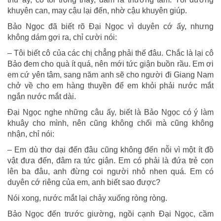
khuyên can, may cậu lại đến, nhờ cậu khuyên giúp.
Bảo Ngọc đã biết rõ Đại Ngọc vì duyên cớ ấy, nhưng
không dám gợi ra, chỉ cười nói:
– Tôi biết cô của các chị chẳng phải thế đâu. Chắc là lại cô
Bảo đem cho quà ít quá, nên mới tức giận buồn rầu. Em ơi
em cứ yên tâm, sang năm anh sẽ cho người đi Giang Nam
chở về cho em hàng thuyền để em khỏi phải nước mắt
ngắn nước mắt dài.
Đại Ngọc nghe những câu ấy, biết là Bảo Ngọc có ý làm
khuây cho mình, nên cũng không chối mà cũng không
nhận, chỉ nói:
– Em dù thơ dại đến đâu cũng không đến nỗi vì một ít đồ
vật đưa đến, đâm ra tức giận. Em có phải là đứa trẻ con
lên ba đâu, anh đừng coi người nhỏ nhen quá. Em có
duyên cớ riêng của em, anh biết sao được?
Nói xong, nước mắt lại chảy xuống ròng ròng.
Bảo Ngọc đến trước giường, ngồi cạnh Đại Ngọc, cầm