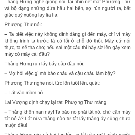
Thằng Hưng nghe giọng nói, lại nhìn nét mặt Phượng Thư
và bộ dạng những đứa hầu hai bên, sợ rủn người ra, bất
giác quỳ xuống lạy lia lịa.
Phượng Thư nói:
– Ta biết việc này không dính dáng gì đến mày, chỉ vì mày
không trình ta trước là có lỗi ở chỗ đó thôi. Mày cứ nói
thực, ta sẽ tha cho; nếu sai một câu thì hãy sờ lên gáy xem
mày có mấy cái đầu?
Thằng Hưng run lẩy bẩy dập đầu nói:
– Mợ hỏi việc gì mà bảo cháu và cậu cháu làm bậy?
Phượng Thư nghe nói, tức lộn tuột lên, quát:
– Tát vào mồm nó.
Lai Vượng định chạy lại tát. Phượng Thư mắng:
– Thằng khốn nạn này! Ta bảo nó phải tát nó, chứ cần mày
tát nó à? Lát nữa thằng nào tự tát lấy thằng ấy cũng chưa
muộn đâu!
Tháng Hưng giơ cả hai tay lên tự tát vào mặt mình mười