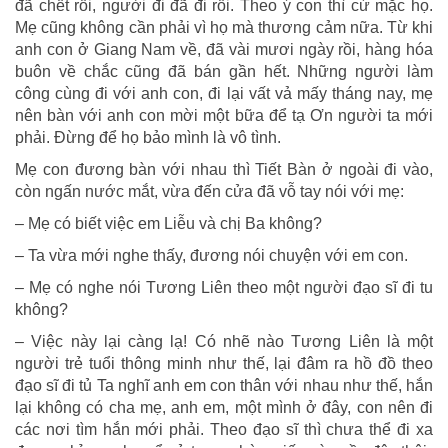
đã chết rồi, người đi đã đi rồi. Theo ý con thì cứ mặc họ.
Mẹ cũng không cần phải vì họ mà thương cảm nữa. Từ khi
anh con ở Giang Nam về, đã vài mươi ngày rồi, hàng hóa
buôn về chắc cũng đã bán gần hết. Những người làm
công cùng đi với anh con, đi lại vất vả mấy tháng nay, mẹ
nên bàn với anh con mời một bữa để tạ Ơn người ta mới
phải. Đừng để họ bảo mình là vô tình.
Mẹ con đương bàn với nhau thì Tiết Bàn ở ngoài đi vào,
còn ngấn nước mắt, vừa đến cửa đã vỗ tay nói với mẹ:
– Mẹ có biết việc em Liễu và chị Ba không?
– Ta vừa mới nghe thấy, đương nói chuyện với em con.
– Mẹ có nghe nói Tương Liên theo một người đạo sĩ đi tu
không?
– Việc này lại càng lạ! Có nhẽ nào Tương Liên là một
người trẻ tuổi thông minh như thế, lại đâm ra hồ đồ theo
đạo sĩ đi tủ Ta nghĩ anh em con thân với nhau như thế, hắn
lại không có cha mẹ, anh em, một mình ở đây, con nên đi
các nơi tìm hắn mới phải. Theo đạo sĩ thì chưa thể đi xa