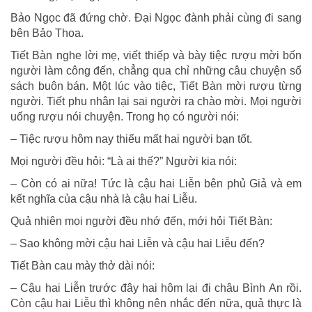
Bảo Ngọc đã đứng chờ. Đại Ngọc đành phải cùng đi sang
bên Bảo Thoa.
Tiết Bàn nghe lời mẹ, viết thiếp và bày tiệc rượu mời bốn
người làm công đến, chẳng qua chỉ những câu chuyện sổ
sách buôn bán. Một lúc vào tiệc, Tiết Bàn mời rượu từng
người. Tiết phu nhân lại sai người ra chào mời. Mọi người
uống rượu nói chuyện. Trong họ có người nói:
– Tiệc rượu hôm nay thiếu mất hai người bạn tốt.
Mọi người đều hỏi: “Là ai thế?” Người kia nói:
– Còn có ai nữa! Tức là cậu hai Liễn bên phủ Giả và em
kết nghĩa của cậu nhà là cậu hai Liễu.
Quả nhiên mọi người đều nhớ đến, mới hỏi Tiết Bàn:
– Sao không mời cậu hai Liễn và cậu hai Liễu đến?
Tiết Bàn cau mày thở dài nói:
– Cậu hai Liễn trước đây hai hôm lại đi châu Bình An rồi.
Còn cậu hai Liễu thì không nên nhắc đến nữa, quả thực là