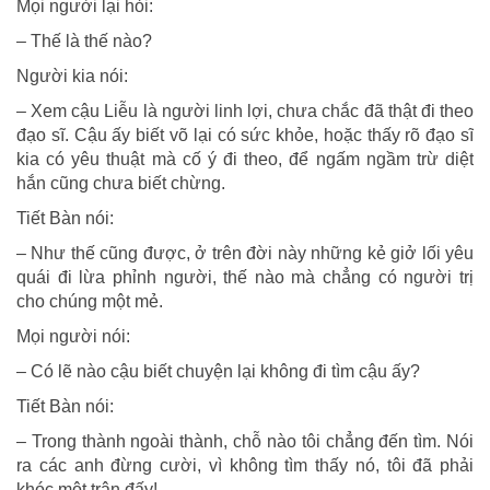
Mọi người lại hỏi:
– Thế là thế nào?
Người kia nói:
– Xem cậu Liễu là người linh lợi, chưa chắc đã thật đi theo
đạo sĩ. Cậu ấy biết võ lại có sức khỏe, hoặc thấy rõ đạo sĩ
kia có yêu thuật mà cố ý đi theo, để ngấm ngầm trừ diệt
hắn cũng chưa biết chừng.
Tiết Bàn nói:
– Như thế cũng được, ở trên đời này những kẻ giở lối yêu
quái đi lừa phỉnh người, thế nào mà chẳng có người trị
cho chúng một mẻ.
Mọi người nói:
– Có lẽ nào cậu biết chuyện lại không đi tìm cậu ấy?
Tiết Bàn nói:
– Trong thành ngoài thành, chỗ nào tôi chẳng đến tìm. Nói
ra các anh đừng cười, vì không tìm thấy nó, tôi đã phải
khóc một trận đấy!