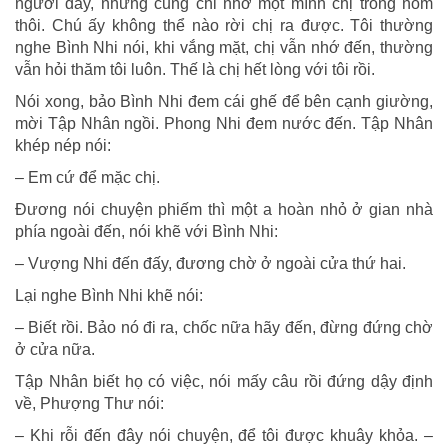
người đấy, nhưng cũng chỉ nhờ một mình chị trông nom
thôi. Chú ấy không thể nào rời chị ra được. Tôi thường
nghe Bình Nhi nói, khi vắng mặt, chị vẫn nhớ đến, thường
vẫn hỏi thăm tôi luôn. Thế là chị hết lòng với tôi rồi.
Nói xong, bảo Bình Nhi đem cái ghế để bên cạnh giường,
mời Tập Nhân ngồi. Phong Nhi đem nước đến. Tập Nhân
khép nép nói:
– Em cứ để mặc chị.
Đương nói chuyện phiếm thì một a hoàn nhỏ ở gian nhà
phía ngoài đến, nói khẽ với Bình Nhi:
– Vượng Nhi đến đấy, đương chờ ở ngoài cửa thứ hai.
Lại nghe Bình Nhi khẽ nói:
– Biết rồi. Bảo nó đi ra, chốc nữa hãy đến, đừng đứng chờ
ở cửa nữa.
Tập Nhân biết họ có việc, nói mấy câu rồi đứng dậy định
về, Phượng Thư nói:
– Khi rỗi đến đây nói chuyện, để tôi được khuây khỏa. –