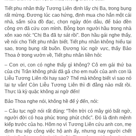
Tiết phu nhân thấy Tương Liên định lấy chị Ba, trong bụng
rất mừng. Đương lúc cao hứng, định mua cho hắn một cái
nhà, sắm sửa đồ đạc, chọn ngày đón dâu, để báo đền
công ơn đã cứu con mình. Bỗng bọn người hầu trong nhà
xôn xao nói: “Chị Ba đã tự sát rồi”. Bọn hầu gái nghe thấy,
về nói cho Tiết phu nhân biết. Tiết phu nhân không hiểu tại
sao, trong bụng rất buồn. Đương lúc ngờ vực, thấy Bảo
Thoa ở trong vườn về, Tiết phu nhân liền hỏi:
– Con ơi, con có nghe thấy gì không? Cô em gái thứ ba
của chị Trân không phải đã gả cho em nuôi của anh con là
Liễu Tương Liên rồi hay sao? Thế mà không biết vì sao nó
lại tự vẫn! Còn Liễu Tương Liên thì đi đằng nào mất rồi.
Thực là kỳ quặc không ai ngờ đến!
Bảo Thoa nghe nói, không hề để ý đến, nói:
– Câu tục ngữ nói rất đúng: “Trên trời có mây gió bất ngờ,
người đời có họa phúc trong phút chốc”. Đó là định mệnh
kiếp trước của họ. Hôm nọ vì Tương Liên cứu anh con, mẹ
định thu xếp công việc hộ anh ấy, nhưng nay người chết