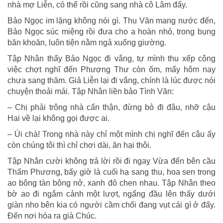
nhà mợ Liễn, có thể rồi cũng sang nhà cô Lâm đấy.
Bảo Ngọc im lặng không nói gì. Thu Văn mang nước đến,
Bảo Ngọc súc miệng rồi đưa cho a hoàn nhỏ, trong bụng
băn khoăn, luôn tiện nằm ngả xuống giường.
Tập Nhân thấy Bảo Ngọc đi vắng, tự mình thu xếp công
việc chợt nghĩ đến Phượng Thư còn ốm, mấy hôm nay
chưa sang thăm. Giả Liễn lại đi vắng, chính là lúc được nói
chuyện thoải mái. Tập Nhân liền bảo Tình Văn:
– Chị phải trông nhà cẩn thận, đừng bỏ đi đâu, nhỡ cậu
Hai về lại không gọi được ai.
– Úi chà! Trong nhà này chỉ một mình chị nghĩ đến cậu ấy
còn chúng tôi thì chỉ chơi dài, ăn hại thôi.
Tập Nhân cười không trả lời rồi đi ngaỵ Vừa đến bên cầu
Thấm Phương, bấy giờ là cuối hạ sang thu, hoa sen trong
ao bông tàn bông nở, xanh đỏ chen nhau. Tập Nhân theo
bờ ao đi ngắm cảnh một lượt, ngẩng đầu lên thấy dưới
giàn nho bên kia có người cầm chổi đang vụt cái gì ở đấy.
Đến nơi hóa ra già Chúc.