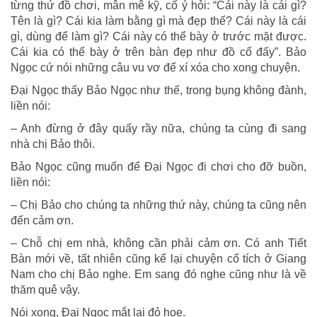
từng thứ đồ chơi, mân mê kỹ, cố ý hỏi: “Cái này là cái gì?
Tên là gì? Cái kia làm bằng gì mà đẹp thế? Cái này là cái
gì, dùng để làm gì? Cái này có thể bày ở trước mặt được.
Cái kia có thể bày ở trên bàn đẹp như đồ cổ đấy”. Bảo
Ngọc cứ nói những câu vu vơ để xí xóa cho xong chuyện.
Đại Ngọc thấy Bảo Ngọc như thế, trong bụng không đành,
liền nói:
– Anh đừng ở đây quấy rầy nữa, chúng ta cùng đi sang
nhà chị Bảo thôi.
Bảo Ngọc cũng muốn để Đại Ngọc đi chơi cho đỡ buồn,
liền nói:
– Chị Bảo cho chúng ta những thứ này, chúng ta cũng nên
đến cảm ơn.
– Chỗ chị em nhà, không cần phải cảm ơn. Có anh Tiết
Bàn mới về, tất nhiên cũng kể lại chuyện cổ tích ở Giang
Nam cho chị Bảo nghe. Em sang đó nghe cũng như là về
thăm quê vậy.
Nói xong, Đại Ngọc mắt lại đỏ hoe.