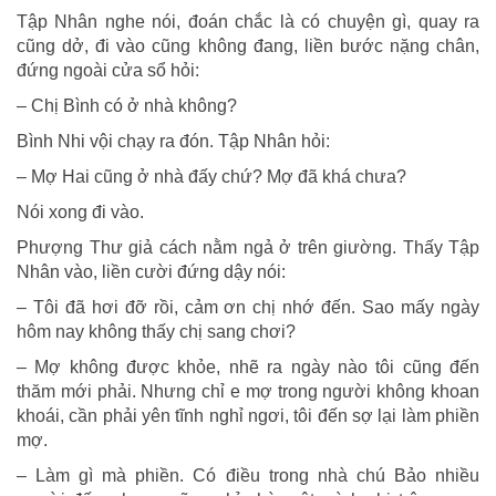
Tập Nhân nghe nói, đoán chắc là có chuyện gì, quay ra
cũng dở, đi vào cũng không đang, liền bước nặng chân,
đứng ngoài cửa sổ hỏi:
– Chị Bình có ở nhà không?
Bình Nhi vội chạy ra đón. Tập Nhân hỏi:
– Mợ Hai cũng ở nhà đấy chứ? Mợ đã khá chưa?
Nói xong đi vào.
Phượng Thư giả cách nằm ngả ở trên giường. Thấy Tập
Nhân vào, liền cười đứng dậy nói:
– Tôi đã hơi đỡ rồi, cảm ơn chị nhớ đến. Sao mấy ngày
hôm nay không thấy chị sang chơi?
– Mợ không được khỏe, nhẽ ra ngày nào tôi cũng đến
thăm mới phải. Nhưng chỉ e mợ trong người không khoan
khoái, cần phải yên tĩnh nghỉ ngơi, tôi đến sợ lại làm phiền
mợ.
– Làm gì mà phiền. Có điều trong nhà chú Bảo nhiều