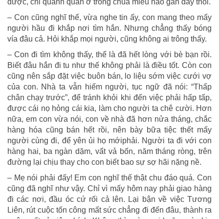
được, chỉ quanh quẩn ở trong chùa miếu nào gần đây thôi.
– Con cũng nghĩ thế, vừa nghe tin ấy, con mang theo mấy
người hầu đi khắp nơi tìm hắn. Nhưng chẳng thấy bóng
vía đâu cả. Hỏi khắp mọi người, cũng không ai trông thấy.
– Con đi tìm không thấy, thế là đã hết lòng với bè bạn rồi.
Biết đâu hắn đi tu như thế không phải là điều tốt. Còn con
cũng nên sắp đặt việc buôn bán, lo liệu sớm việc cưới vợ
của con. Nhà ta vẫn hiếm người, tục ngữ đã nói: “Thấp
chân chạy trước”, để tránh khỏi khi đến việc phải hấp tấp,
được cái nọ hỏng cái kia, làm cho người ta chê cười. Hơn
nữa, em con vừa nói, con về nhà đã hơn nửa tháng, chắc
hàng hóa cũng bán hết rồi, nên bày bữa tiệc thết mấy
người cùng đi, để yên ủi họ mớiphải. Người ta đi với con
hàng hai, ba ngàn dặm, vất vả bốn, năm tháng ròng, trên
đường lại chịu thay cho con biết bao sự sợ hãi nặng nề.
– Mẹ nói phải đấy! Em con nghĩ thế thật chu đáo quá. Con
cũng đã nghĩ như vậy. Chỉ vì mấy hôm nay phải giao hàng
đi các nơi, đầu óc cứ rối cả lên. Lại bận về việc Tương
Liên, rút cuộc tốn công mất sức chẳng đi đến đâu, thành ra