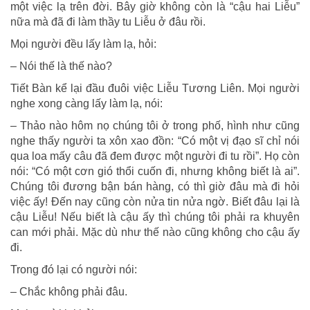
một việc lạ trên đời. Bây giờ không còn là “cậu hai Liễu”
nữa mà đã đi làm thầy tu Liễu ở đâu rồi.
Mọi người đều lấy làm lạ, hỏi:
– Nói thế là thế nào?
Tiết Bàn kể lại đầu đuôi việc Liễu Tương Liên. Mọi người
nghe xong càng lấy làm lạ, nói:
– Thảo nào hôm nọ chúng tôi ở trong phố, hình như cũng
nghe thấy người ta xôn xao đồn: “Có một vị đạo sĩ chỉ nói
qua loa mấy câu đã đem được một người đi tu rồi”. Họ còn
nói: “Có một cơn gió thổi cuốn đi, nhưng không biết là ai”.
Chúng tôi đương bận bán hàng, có thì giờ đâu mà đi hỏi
việc ấy! Đến nay cũng còn nửa tin nửa ngờ. Biết đâu lại là
cậu Liễu! Nếu biết là cậu ấy thì chúng tôi phải ra khuyên
can mới phải. Mặc dù như thế nào cũng không cho cậu ấy
đi.
Trong đó lại có người nói:
– Chắc không phải đâu.