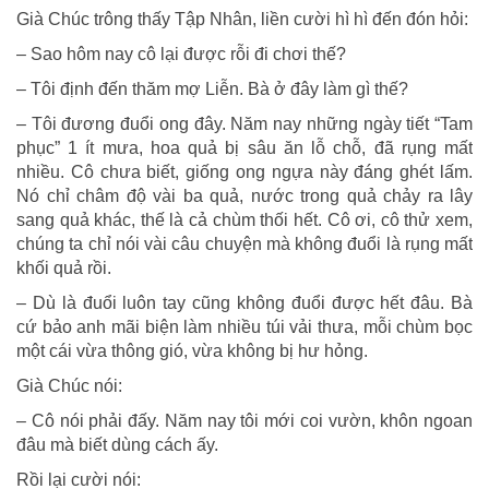
Già Chúc trông thấy Tập Nhân, liền cười hì hì đến đón hỏi:
– Sao hôm nay cô lại được rỗi đi chơi thế?
– Tôi định đến thăm mợ Liễn. Bà ở đây làm gì thế?
– Tôi đương đuổi ong đây. Năm nay những ngày tiết “Tam
phục” 1 ít mưa, hoa quả bị sâu ăn lỗ chỗ, đã rụng mất
nhiều. Cô chưa biết, giống ong ngựa này đáng ghét lấm.
Nó chỉ châm độ vài ba quả, nước trong quả chảy ra lây
sang quả khác, thế là cả chùm thối hết. Cô ơi, cô thử xem,
chúng ta chỉ nói vài câu chuyện mà không đuổi là rụng mất
khối quả rồi.
– Dù là đuổi luôn tay cũng không đuổi được hết đâu. Bà
cứ bảo anh mãi biện làm nhiều túi vải thưa, mỗi chùm bọc
một cái vừa thông gió, vừa không bị hư hỏng.
Già Chúc nói:
– Cô nói phải đấy. Năm nay tôi mới coi vườn, khôn ngoan
đâu mà biết dùng cách ấy.
Rồi lại cười nói: