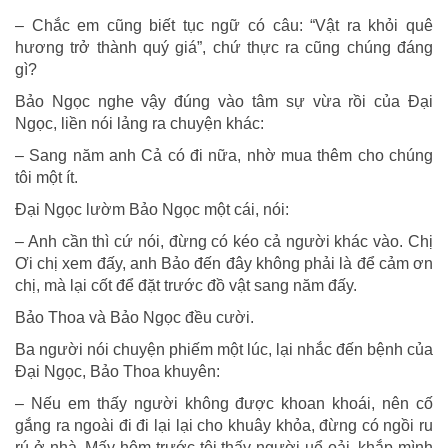
– Chắc em cũng biết tục ngữ có câu: “Vật ra khỏi quê
hương trở thành quý giá”, chứ thực ra cũng chúng đáng
gì?
Bảo Ngọc nghe vậy đúng vào tâm sự vừa rồi của Đại
Ngọc, liền nói lảng ra chuyện khác:
– Sang năm anh Cả có đi nữa, nhờ mua thêm cho chúng
tôi một ít.
Đại Ngọc lườm Bảo Ngọc một cái, nói:
– Anh cần thì cứ nói, đừng có kéo cả người khác vào. Chị
Ơi chị xem đấy, anh Bảo đến đây không phải là để cảm ơn
chị, mà lại cốt để đặt trước đồ vật sang năm đấy.
Bảo Thoa và Bảo Ngọc đều cười.
Ba người nói chuyện phiếm một lúc, lại nhắc đến bệnh của
Đại Ngọc, Bảo Thoa khuyên:
– Nếu em thấy người không được khoan khoái, nên cố
gắng ra ngoài đi đi lại lại cho khuây khỏa, đừng có ngồi ru
rú ở nhà. Mấy hôm trước tôi thấy người uể oải, khắp mình