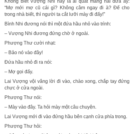
Không biết Vượng Nhi hay là ai quát mắng hai đứa ấy:
“Mợ mới mợ cũ cái gì? Không câm ngay đi à? Để cho
trong nhà biết, thì người ta cắt lưỡi mày đi đấy!”
Bình Nhi đương nói thì một đứa hầu nhỏ vào trình:
– Vượng Nhi đương đứng chờ ở ngoài.
Phượng Thư cười nhạt:
– Bảo nó vào đây!
Đứa hầu nhỏ đi ra nói:
– Mợ gọi đấy.
Lai Vượng vội vâng lời đi vào, chào xong, chắp tay đứng
chực ở cửa ngoài.
Phượng Thư nói:
– Mày vào đây. Ta hỏi mày một câu chuyện.
Lai Vượng mới đi vào đứng hầu bên cạnh cửa phía trong.
Phượng Thư hỏi: