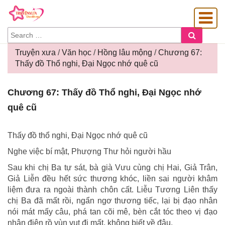
SEARCH
Search
FOR:
Truyện xưa
/
Văn học
/
Hồng lâu mộng
/
Chương 67:
Thấy đồ Thổ nghi, Đại Ngọc nhớ quê cũ
OÀNG GIA
Chương
Chương 67: Thấy đồ Thổ nghi, Đại Ngọc nhớ
67:
quê cũ
Thấy
đồ
Thổ
Thấy đồ thổ nghi, Đại Ngọc nhớ quê cũ
nghi,
Nghe việc bí mật, Phượng Thư hỏi người hầu
Đại
Ngọc
Sau khi chị Ba tự sát, bà già Vưu cùng chị Hai, Giả Trân,
nhớ
Giả Liễn đều hết sức thương khóc, liền sai người khâm
quê
liệm đưa ra ngoài thành chôn cất. Liễu Tương Liên thấy
cũ
chị Ba đã mất rồi, ngẩn ngơ thương tiếc, lại bị đạo nhân
nói mát mấy câu, phá tan cõi mê, bèn cắt tóc theo vị đạo
nhân điên rồ vùn vụt đi mất, không biết về đâu.