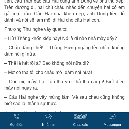
tiền, cậu Trân bảo cậu Hai cùng anh Dung về phủ thu xếp.
Trên đường đi, hai chú cháu nhắc đến chuyện hai cô em
gái mợ Trân. Cậu Hai nhà khen đẹp, anh Dung liền dỗ
dành và nói sẽ làm mối dì Hai cho cậu Hai con.
Phượng Thư nghe vậy quát to:
– Hừ! Thằng khốn kiếp này! Nó là dì nào nhà mày đấy?
– Cháu đáng chết! – Thằng Hưng ngẩng lên nhìn, không
dám nói gì nữa.
– Thế là hết rồi à? Sao không nói nữa đi?
– Mợ có tha tội cho cháu mới dám nói nữa!
– Con mẹ mày! Lại còn tha với chả tha cái gì! Biết điều
mày nói ngay ra.
– Cậu Hai nghe vậy mừng lắm. Về sau cháu cũng không
biết sao lại thành sự thực.
Phượng Thư khẽ cười nhạt:
– Đó là lẽ tất nhiên! Mày biết thế nào được? Nếu mày biết
Gọi điện
Nhắn tin
Chat zalo
Messenger
câu chuyện sẽ còn rắc rối nữa đấy. Được rồi nói nốt đi.