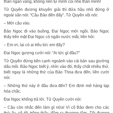
thân ngàn vàng, không nên tự mình coi nhẹ thân mình!
Tử Quyên đương khuyên giải thì đứa hầu nhỏ đứng ở
ngoài sân nói: “Cậu Bảo đến đấy”. Tử Quyên vội nói:
– Mời cậu vào.
Bảo Ngọc đi vào buồng, Đại Ngọc mời ngồi. Bảo Ngọc
thấy trên mặt Đại Ngọc có ngấn nước mắt, liền hỏi:
– Em ơi, lại có ai trêu tức em đấy?
Đại Ngọc gượng cười nói: “Ai tức gì đâu?”
Tử Quyên đứng bên cạnh ngoảnh vào cái bàn sau giường
dẩu môi. Bảo Ngọc biết ý, nhìn vào đó, thấy chất nhiều thứ,
biết ngay là những thứ của Bảo Thoa đưa đến, liền cười
nói:
– Những thứ này ở đâu đưa đến? Em định mở hàng tạp
hóa chắc.
Đại Ngọc không trả lời. Tử Quyên cười nói:
– Cậu còn nhắc đến làm gì nữa! Vì cô Bảo đem cho các
thứ ấy, cô tôi trông thấy, đâm ra thương tâm. Tôi đương