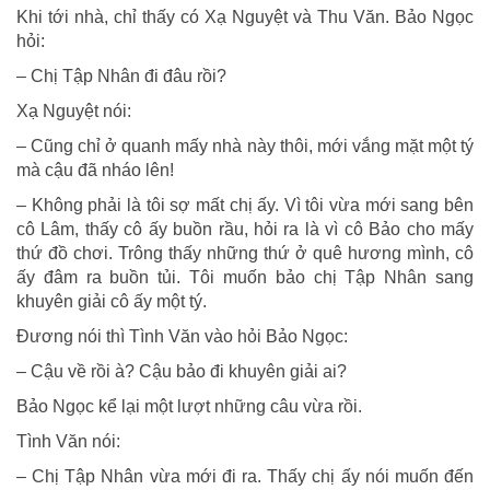
Khi tới nhà, chỉ thấy có Xạ Nguyệt và Thu Văn. Bảo Ngọc
hỏi:
– Chị Tập Nhân đi đâu rồi?
Xạ Nguyệt nói:
– Cũng chỉ ở quanh mấy nhà này thôi, mới vắng mặt một tý
mà cậu đã nháo lên!
– Không phải là tôi sợ mất chị ấy. Vì tôi vừa mới sang bên
cô Lâm, thấy cô ấy buồn rầu, hỏi ra là vì cô Bảo cho mấy
thứ đồ chơi. Trông thấy những thứ ở quê hương mình, cô
ấy đâm ra buồn tủi. Tôi muốn bảo chị Tập Nhân sang
khuyên giải cô ấy một tý.
Đương nói thì Tình Văn vào hỏi Bảo Ngọc:
– Cậu về rồi à? Cậu bảo đi khuyên giải ai?
Bảo Ngọc kể lại một lượt những câu vừa rồi.
Tình Văn nói:
– Chị Tập Nhân vừa mới đi ra. Thấy chị ấy nói muốn đến