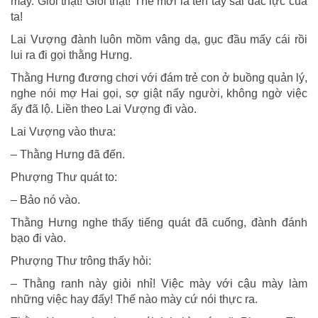
mày. Giỏi thật! Giỏi thật! Thế mới là tên tay sai đắc lực của
ta!
Lai Vượng đành luôn mồm vâng dạ, gục đầu mấy cái rồi
lui ra đi gọi thằng Hưng.
Thằng Hưng đương chơi với đám trẻ con ở buồng quản lý,
nghe nói mợ Hai gọi, sợ giật nẩy người, không ngờ việc
ấy đã lộ. Liền theo Lai Vượng đi vào.
Lai Vượng vào thưa:
– Thằng Hưng đã đến.
Phượng Thư quát to:
– Bảo nó vào.
Thằng Hưng nghe thấy tiếng quát đã cuống, đành đánh
bạo đi vào.
Phượng Thư trông thấy hỏi:
– Thằng ranh này giỏi nhỉ! Việc mày với cậu mày làm
những việc hay đấy! Thế nào mày cứ nói thực ra.