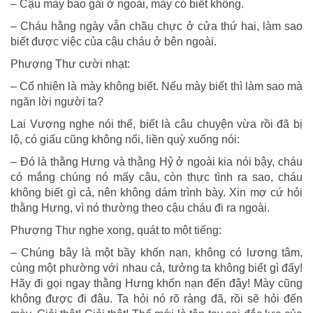
– Cậu mày bao gái ở ngoài, mày có biết không.
– Cháu hằng ngày vẫn chầu chực ở cửa thứ hai, làm sao
biết được việc của cậu cháu ở bên ngoài.
Phượng Thư cười nhạt:
– Cố nhiên là mày không biết. Nếu mày biết thì làm sao mà
ngăn lời người ta?
Lai Vượng nghe nói thế, biết là câu chuyện vừa rồi đã bị
lộ, có giấu cũng không nổi, liền quỳ xuống nói:
– Đó là thằng Hưng và thằng Hỷ ở ngoài kia nói bậy, cháu
có mắng chúng nó mấy câu, còn thực tình ra sao, cháu
không biết gì cả, nên không dám trình bày. Xin mợ cứ hỏi
thằng Hưng, vì nó thường theo cậu cháu đi ra ngoài.
Phượng Thư nghe xong, quát to một tiếng:
– Chúng bây là một bầy khốn nạn, không có lương tâm,
cùng một phường với nhau cả, tưởng ta không biết gì đấy!
Hãy đi gọi ngay thằng Hưng khốn nạn đến đây! Mày cũng
không được đi đâu. Ta hỏi nó rõ ràng đã, rồi sẽ hỏi đến