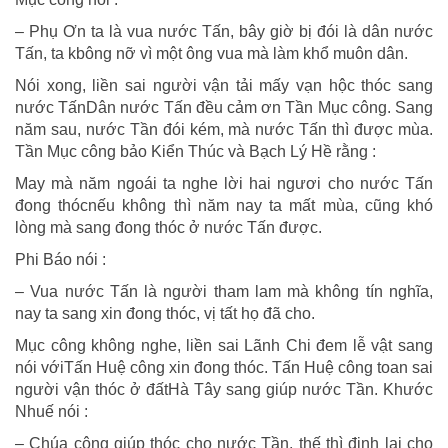
– Phụ Ơn ta là vua nước Tấn, bây giờ bị đói là dân nước
Tấn, ta kbông nỡ vì một ông vua mà làm khổ muôn dân.
Nói xong, liền sai người vận tải mấy vạn hộc thóc sang
nước TấnDân nước Tấn đều cảm ơn Tần Mục công. Sang
năm sau, nước Tần đói kém, mà nước Tấn thì được mùa.
Tần Mục công bảo Kiển Thúc và Bạch Lý Hề rằng :
May mà năm ngoái ta nghe lời hai ngươi cho nước Tấn
đong thócnếu không thì năm nay ta mất mùa, cũng khó
lòng mà sang đong thóc ở nước Tấn được.
Phi Báo nói :
– Vua nước Tấn là người tham lam mà không tín nghĩa,
nay ta sang xin đong thóc, vị tất họ đã cho.
Mục công không nghe, liền sai Lãnh Chi đem lễ vật sang
nói vớiTấn Huệ công xin đong thóc. Tấn Huệ công toan sai
người vận thóc ở đấtHà Tây sang giúp nước Tần. Khước
Nhuế nói :
– Chúa công giúp thóc cho nước Tần, thế thì định lại cho