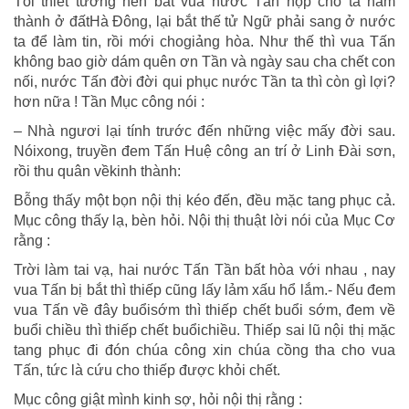
Tôi thiết tưởng nên bắt vua nước Tấn nộp cho ta năm
thành ở đấtHà Đông, lại bắt thế tử Ngữ phải sang ở nước
ta để làm tin, rồi mới chogiảng hòa. Như thế thì vua Tấn
không bao giờ dám quên ơn Tần và ngày sau cha chết con
nối, nước Tấn đời đời qui phục nước Tần ta thì còn gì lợi?
hơn nữa ! Tần Mục công nói :
– Nhà ngươi lại tính trước đến những việc mấy đời sau.
Nóixong, truyền đem Tấn Huệ công an trí ở Linh Đài sơn,
rồi thu quân vềkinh thành:
Bỗng thấy một bọn nội thị kéo đến, đều mặc tang phục cả.
Mục công thấy lạ, bèn hỏi. Nội thị thuật lời nói của Mục Cơ
rằng :
Trời làm tai vạ, hai nước Tấn Tần bất hòa với nhau , nay
vua Tấn bị bắt thì thiếp cũng lấy lảm xấu hổ lắm.- Nếu đem
vua Tấn về đây buổisớm thì thiếp chết buổi sớm, đem về
buổi chiều thì thiếp chết buổichiều. Thiếp sai lũ nội thị mặc
tang phục đi đón chúa công xin chúa cồng tha cho vua
Tấn, tức là cứu cho thiếp được khỏi chết.
Mục công giật mình kinh sợ, hỏi nội thị rằng :