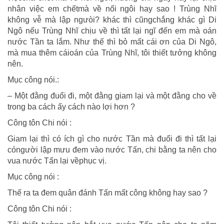
nhân việc em chếtmà về nối ngôi hay sao ! Trùng Nhĩ
không vễ mà lập ngưòi? khác thì cũngchắng khác gì Di
Ngô nếu Trùng Nhĩ chịu về thì tất lại ngĩ đến em mà oán
nước Tần ta lắm. Như thế thì bỏ mất cái ơn của Di Ngô,
mà mua thêm cáioán của Trùng Nhĩ, tôi thiết tưởng không
nên.
Mục công nói.:
– Một đằng đuổi đi, một đằng giam lại và một đằng cho về
trong ba cách ấy cách nào lợi hơn ?
Công tôn Chi nói :
Giam lại thì có ích gì cho nước Tần mà đuổi đi thì tất lại
cóngười lập mưu đem vào nước Tấn, chi bằng ta nên cho
vua nước Tấn lại vềphục vị.
Mục công nói :
Thế ra ta đem quân đánh Tấn mất công không hay sao ?
Công tôn Chi nói :