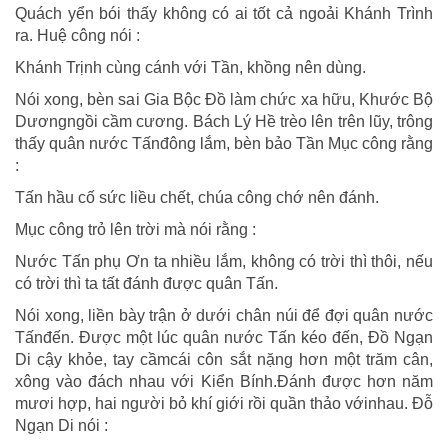
Quách yển bói thấy không có ai tốt cả ngoải Khánh Trình
ra. Huệ công nói :
Khánh Trịnh cùng cánh với Tần, khồng nên dùng.
Nói xong, bèn sai Gia Bộc Đồ làm chức xa hữu, Khước Bộ
Dươngngồi cầm cương. Bách Lý Hề trèo lên trên lũy, trông
thấy quân nước Tấnđông lắm, bèn bảo Tần Mục công rằng
:
Tấn hầu cố sức liều chết, chúa công chớ nên đánh.
Mục công trỏ lên trời mà nói rằng :
Nước Tấn phụ Ơn ta nhiều lắm, không có trời thì thôi, nếu
có trời thì ta tất đánh được quân Tấn.
Nói xong, liền bày trận ở dưới chân núi để đợi quân nước
Tấnđến. Được một lúc quân nước Tấn kéo đến, Đồ Ngạn
Di cậy khỏe, tay cầmcái côn sắt nặng hơn một trăm cân,
xông vào đách nhau với Kiển Bính.Đánh được hơn năm
mươi hợp, hai người bỏ khí giới rồi quần thảo vớinhau. Đỗ
Ngạn Di nói :