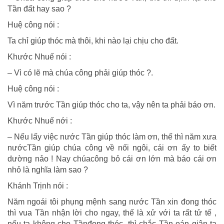
Tần đất hay sao ?
Huệ công nói :
Ta chỉ giúp thóc mà thôi, khi nào lại chịu cho đất.
Khước Nhuế nói :
– Vì có lẽ mà chúa công phải giúp thóc ?.
Huệ công nói :
Vì năm trước Tần giúp thóc cho ta, vậy nên ta phải báo ơn.
Khước Nhuế nới :
– Nếu lấy việc nước Tần giúp thóc làm ơn, thế thì năm xưa
nướcTần giúp chúa công về nối ngôi, cái ơn ấy to biết
dường nảo ! Nay chúacông bỏ cái ơn lớn mà báo cái ơn
nhỏ là nghĩa làm sao ?
Khánh Trịnh nói :
Năm ngoái tôi phụng mệnh sang nước Tần xin đong thóc
thì vua Tần nhận lời cho ngay, thế là xử với ta rất tử tế ,
nếu ta không cho Tầnđong thóc, thì chắc Tần oán giận ta