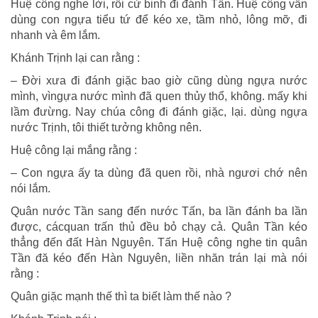
Huệ công nghe lời, rồi cử binh đi đánh Tần. Huệ công vẫn
dùng con ngựa tiểu tứ để kéo xe, tầm nhỏ, lông mỡ, đi
nhanh và êm lắm.
Khánh Trịnh lại can rằng :
– Đời xưa đi đánh giặc bao giờ cũng dùng ngựa nước
mình, vìngựa nước mình đã quen thủy thổ, không. mấy khi
lầm đưừng. Nay chúa công đi đánh giặc, lại. dùng ngựa
nước Trịnh, tôi thiết tưởng không nên.
Huệ công lại mắng rằng :
– Con ngựa ấy ta dùng đã quen rồi, nhà ngươi chớ nên
nói lắm.
Quân nước Tần sang đến nước Tấn, ba lần đánh ba lần
được, cácquan trấn thủ đều bỏ chạy cả. Quân Tần kéo
thẳng đến đất Hàn Nguyên. Tấn Huệ công nghe tin quân
Tần đă kéo đến Hàn Nguyên, liền nhăn trán lại mà nói
rằng :
Quân giặc mạnh thế thì ta biết làm thế nào ?