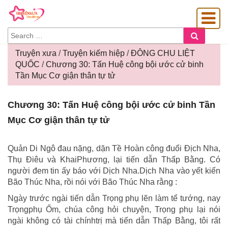
SEARCH
Search
FOR:
Truyện xưa
/
Truyện kiếm hiệp
/
ĐÔNG CHU LIỆT
QUỐC
/
Chương 30: Tấn Huệ công bội ước cử binh
Tần Mục Cơ giận thân tự tử
OÀNG GIA
Chương
Chương 30: Tấn Huệ công bội ước cử binh Tần
30:
Mục Cơ giận thân tự tử
Tấn
Huệ
công
Quản Di Ngô đau nặng, dặn Tề Hoàn công đuổi Địch Nha,
bội
Thụ Điêu và KhaiPhương, lại tiến dẫn Thấp Bằng. Có
ước
người đem tin ấy báo với Dịch Nha.Dịch Nha vào yết kiến
cử
Bão Thúc Nha, rồi nói với Bão Thúc Nha rằng :
binh
Ngày trước ngài tiến dẫn Trọng phụ lẽn làm tể tướng, nay
Tần
Trọngphụ Ốm, chúa công hỏi chuyện, Trọng phụ lại nói
Mục
ngài không có tài chínhtrị mà tiến dẫn Thấp Bằng, tôi rất
Cơ