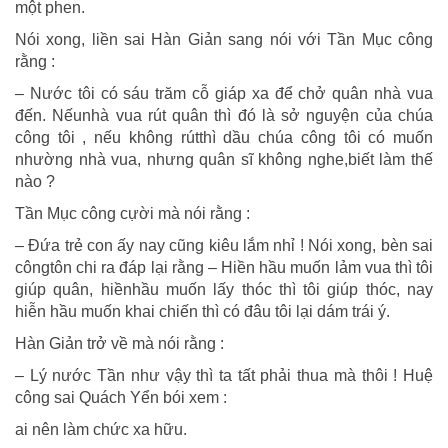
một phen.
Nói xong, liền sai Hàn Giản sang nói với Tần Mục công
rằng :
– Nước tôi có sáu trăm cỗ giáp xa để chở quân nhà vua
đến. Nếunhà vua rút quân thì đó là sở nguyện của chúa
công tôi , nếu không rútthì dầu chúa công tôi có muốn
nhường nhà vua, nhưng quân sĩ không nghe,biết làm thế
nào ?
Tần Mục công cựời mà nói rằng :
– Đứa trẻ con ấy nay cũng kiêu lắm nhỉ ! Nói xong, bèn sai
côngtôn chi ra đáp lại rằng – Hiền hầu muốn lảm vua thì tôi
giúp quân, hiềnhầu muốn lấy thóc thì tôi giúp thóc, nay
hiễn hầu muốn khai chiến thì có đâu tôi lại dám trái ý.
Hàn Giản trở về mà nói rằng :
– Lý nước Tần như vậy thì ta tất phải thua mà thôi ! Huệ
công sai Quách Yển bói xem :
ai nên làm chức xa hữu.