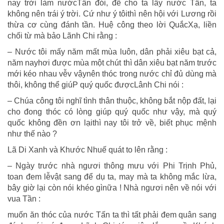
nay trời làm nướcTần đói, để cho ta lấy nước Tần, ta
không nên trái ý trời. Cứ như ý tôithì nên hội với Lương rồi
thừa cơ cùng đánh tần. Huệ công theo lời QuắcXạ, liền
chối từ mà bảo Lãnh Chi rằng :
– Nước tôi mấy năm mất mùa luôn, dân phải xiêu bạt cả,
năm nayhơi được mùa một chút thì dân xiêu bạt năm trước
mới kéo nhau vễv vậynên thóc trong nước chỉ đủ dùng mà
thôi, không thể giúP quý quốc đượcLânh Chi nói :
– Chúa công tôi nghĩ tình thân thuộc, không bắt nộp đất, lại
cho đong thóc có lòng giúp quý quốc như vậy, mà quý
quốc không đền ơn lạithì nay tôi trở về, biết phục mệnh
như thế nào ?
Lã Di Xanh và Khước Nhuế quát to lên rằng :
– Ngày trước nhà ngươi thông mưu với Phi Trịnh Phủ,
toan đem lễvật sang để dụ ta, may mà ta không mắc lừa,
bây giờ lại còn nói khéo gìnữa ! Nhà ngươi nên về nói với
vua Tần :
muốn ăn thóc của nước Tấn ta thì tất phải đem quân sang