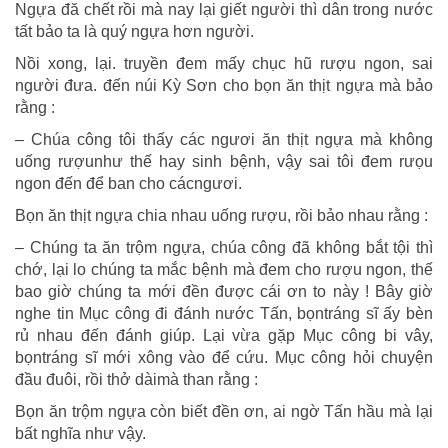
Ngựa đă chết rồi mà nay lại giết người thì dân trong nước
tất bảo ta là quý ngựa hơn người.
Nồi xong, lại. truyền đem mấy chục hũ rượu ngon, sai
người đưa. đến núi Kỳ Sơn cho bọn ăn thịt ngựa mà bảo
rằng :
– Chúa công tôi thấy các ngươi ăn thịt ngựa mà không
uống rượunhư thế hay sinh bệnh, vậy sai tôi đem rưọu
ngon đến để ban cho cácngươi.
Bọn ăn thịt ngựa chia nhau uống rượu, rồi bảo nhau rằng :
– Chúng ta ăn trộm ngựa, chúa công đã không bắt tội thì
chớ, lại lo chúng ta mắc bệnh mà đem cho rượu ngon, thế
bao giờ chúng ta mới đền được cái ơn to này ! Bây giờ
nghe tin Mục công đi đánh nước Tấn, bọntráng sĩ ấy bèn
rủ nhau đến đánh giúp. Lại vừa gặp Mục công bi vây,
bọntráng sĩ mới xông vào để cứu. Mục công hỏi chuyện
đầu đuôi, rồi thở dàimà than rằng :
Bọn ăn trộm ngựa còn biết đền ơn, ai ngờ Tấn hầu mà lại
bất nghĩa như vậy.