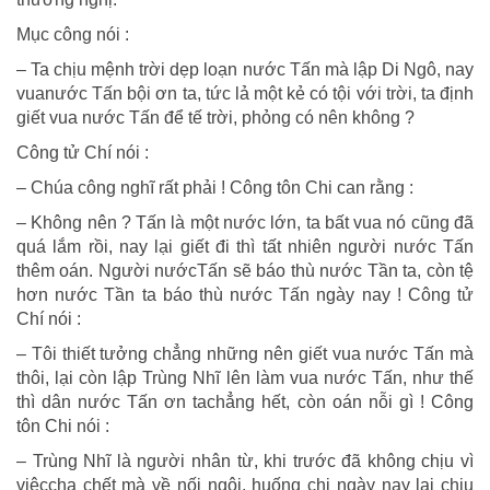
Mục công nói :
– Ta chịu mệnh trời dẹp loạn nước Tấn mà lập Di Ngô, nay
vuanước Tấn bội ơn ta, tức lả một kẻ có tội với trời, ta định
giết vua nước Tấn để tế trời, phỏng có nên không ?
Công tử Chí nói :
– Chúa công nghĩ rất phải ! Công tôn Chi can rằng :
– Không nên ? Tấn là một nước lớn, ta bất vua nó cũng đã
quá lắm rồi, nay lại giết đi thì tất nhiên người nước Tấn
thêm oán. Người nướcTấn sẽ báo thù nước Tần ta, còn tệ
hơn nước Tần ta báo thù nước Tấn ngày nay ! Công tử
Chí nói :
– Tôi thiết tưởng chẳng những nên giết vua nước Tấn mà
thôi, lại còn lập Trùng Nhĩ lên làm vua nước Tấn, như thế
thì dân nước Tấn ơn tachẳng hết, còn oán nỗi gì ! Công
tôn Chi nói :
– Trùng Nhĩ là người nhân từ, khi trước đã không chịu vì
việccha chết mà về nối ngôi, huống chi ngày nay lại chịu