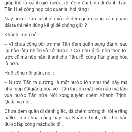
giúp thế tử oánh giữ nước, rồi đem đại binh đi đánh Tấn.
Tấn Huệ công họp các quanlại hỏi rằng :
Nay nước Tần tự nhiên vô cớ đem quân sang xâm phạm
đất ta thì nên dùng kế gì để chống giữ ?
Khánh Trịnh nói :
– Vì chúa công bội ơn mà Tần đem quân sang đánh, sao
lại bảo làtự nhiên vô cớ được ? Cứ như ý tôi nên theo lời
ước cũ mà nộp năm thànhcho Tần, rỗi cùng Tần glảng hòa
là hơn.
Huệ công nổi giận, nói :
– Nước Tấn ta đường là một nước lớn như thế này mà
phải nộp đấtgiảng hòa với Tần thì còn mặt mũi nào mà làm
vua nước Tấn nữa Nói xong,truyền chém Khánh Trịnh.
Quắc xạ nói :
Chưa đem quân đi đánh giặc, đă chém tướng thì tôi e rằng
bấtlợi, xin chúa công hãy tha Khánh Trịnh, để cho hắn
được lập công màchuộc tội.