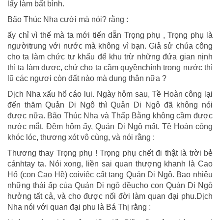
lấy làm bất bình.
giận
thân
Bão Thúc Nha cười mà nói? rằng :
tự
ấy chỉ vì thế mà ta mới tiến dẫn Trọng phụ , Trọng phụ là
tử
ngườitrung với nước mà không vì bạn. Giả sử chúa công
cho ta làm chức tư khấu để khu trừ những đứa gian nịnh
thì ta làm được, chứ cho ta cầm quyềnchính trong nước thì
lũ các ngươi còn đất nào mà dung thân nữa ?
Dịch Nha xấu hổ cáo lui. Ngày hôm sau, Tề Hoàn công lại
đến thăm Quản Di Ngô thì Quản Di Ngô đã không nói
được nữa. Bão Thúc Nha và Thấp Bằng không cầm được
nước mắt. Đêm hôm ấy, Quản Di Ngô mất. Tề Hoàn công
khóc lóc, thương xót vô cùng, và nói rằng :
Thương thay Trọng phụ ! Trọng phụ chết đi thật là trời bẻ
cánhtay ta. Nói xong, liền sai quan thượng khanh là Cao
Hổ (con Cao Hề) coiviệc cất tang Quản Di Ngô. Bao nhiêu
những thái ấp của Quản Di ngô đềucho con Quản Di Ngô
hưởng tất cả, và cho được nối đời làm quan đại phu.Dịch
Nha nói với quan đại phu là Bá Thị rằng :