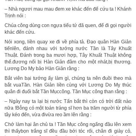
– Nhà ngươi mau mau đem xe khác đến để cứu ta ! Khánh
Trịnh nói :
Chúa công dùng con ngựa tiểu tứ đã quen, để đi gọi người
khác đến cứu.
Nói xong, liền quay xe đi về phía tả. Đạo quân Hàn Giản
tiếnlên, đánh nhau với tướng nước Tần là Tây Khuất
Thuật. Đánh trong ba mươi hợp, Tây Khuất Thuật không
thể.đương nổi bị Hàn Giản đâm cho một nhát,bị thương.
Lương Do My bảo Hàn Giản rằng :
Bắt viên bại tướng ấy làm gì, chúng ta nên đuồi theo mà
bắt vuaTần. Hàn Giản liền cùng với Lương Do Mỵ thúc
quân đi đuổi bắt Tần Mụccông. Tần Mục công than rằng :
– Ngày nay ta lại bị nước Tấn bắt thì còn có trời đất nào
nữa !Bỗng có một toán tráng sĩ hơn ba trăm người từ phía
tây kéo đến, vừa đivừa reo ầm lên rằng :
Chớ làm hại ân chủ ta ! Tần Mục công ngẩng đầu lên xem
thì thấybọn trắng sĩ đều đầu bới tóc rối, chân đi giày cỏ,