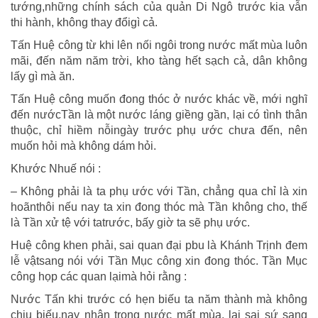
tướng,những chính sách của quản Di Ngô trước kia vẫn
thi hành, không thay đổigì cả.
Tấn Huệ công từ khi lên nối ngôi trong nước mất mùa luôn
mãi, đến năm năm trời, kho tàng hết sạch cả, dân không
lấy gì mà ăn.
Tấn Huệ công muốn đong thóc ở nước khác về, mới nghĩ
đến nướcTần là một nước láng giềng gần, lại có tình thân
thuộc, chỉ hiềm nỗingày trước phụ ước chưa đến, nên
muốn hỏi mà không dám hỏi.
Khước Nhuế nói :
– Không phải là ta phụ ước với Tần, chẳng qua chỉ là xin
hoãnthôi nếu nay ta xin đong thóc mà Tần không cho, thế
là Tần xử tệ với tatrước, bấy giờ ta sẽ phụ ước.
Huệ công khen phải, sai quan đại pbu là Khánh Trịnh đem
lễ vậtsang nói với Tần Mục công xin đong thóc. Tần Mục
công họp các quan lạimà hỏi rằng :
Nước Tấn khi trước có hẹn biếu ta năm thành mà không
chịu biếu,nay nhân trong nước mất mùa, lại sai sứ sang