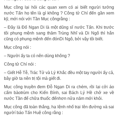
Mục cồng lại hỏi các quan xem có ai biết ngưừi tướng
nước Tấn họ tên là gì không ? Công tử Chí đến gần xem
kỹ, mới nói với Tần Mục côngrằng :
– Đây là Đố Ngạn Di là một dũng sĩ nước Tấn. Khi trước
tôi phụng mệnh sang thăm Trùng Nhĩ và Di Ngô thì hắn
cũng có phụng mệnh đến đónDi Ngô, bởi vậy tôi biết.
Mục công nói :
– Người ấy ta có nên dùng không ?
Công tử Chí nói :
– Giết Hễ Tễ, Trác Tử và Lý Khắc đều một tay người ấy cả,
bây giờ ta nên trị tội mà giết đi.
Mục công truyền đem Đỗ Ngạn Di ra chém, rồi lại cởi áo
cẩm bàotrùm cho Kiển Bính, sai Bách Lý Hề chở xe về
nước Tần để chữa thuốc đếnhơn nửa năm mới khỏi.
Mục công đã toàn thắng, hạ lệnh nhổ trại lên đường và sai
ngườí báo Tấn Huệ công rằng :