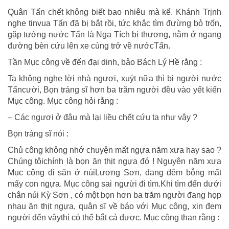
Quân Tấn chết không biết bao nhiêu mà kể. Khánh Trịnh
nghe tinvua Tấn đã bị bắt rồi, tức khắc tìm đưừng bỏ trốn,
gặp tướng nước Tấn là Nga Tích bị thương, nằm ở ngang
đường bèn cứu lên xe cùng trở về nướcTấn.
Tần Mục công về đến đại dinh, bảo Bách Lý Hề rằng :
Ta không nghe lời nhà ngươi, xuýt nữa thì bị người nước
Tấncười, Bọn tráng sĩ hơn ba trăm người đều vào yết kiến
Mục công. Mục công hỏi rằng :
– Các ngươi ở đâu mà lại liều chết cứu ta như vậy ?
Bọn tráng sĩ nói :
Chủ công không nhớ chuyện mất ngựa năm xưa hay sao ?
Chúng tôichính là bọn ăn thịt ngựa đó ! Nguyên năm xưa
Mục công đi săn ở núiLương Sơn, đang đêm bỗng mất
mấy con ngựa. Mục công sai ngưừi đi tìm.Khi tìm đến dưới
chân núi Kỳ Sơn , có một bọn hơn ba trăm người đang họp
nhau ăn thịt ngựa, quân sĩ về báo với Mục công, xin đem
người đến vâythì có thể bắt cả được. Mục công than rằng :