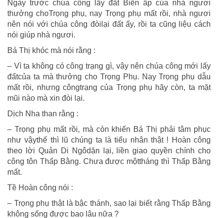
Ngày trước chúa công lấy đất Biền ấp của nhà ngươi
thưởng choTrọng phụ, nay Trọng phụ mất rồi, nhà ngươi
nên nói với chúa công đòilại đất ấy, rồi ta cũng liệu cách
nói giúp nhà ngươi.
Bá Thị khóc mà nói rằng :
– Vì ta không có công trạng gì, vậy nên chúa công mới lấy
đấtcủa ta mà thưởng cho Trọng Phụ. Nay Trọng phụ dẫu
mất rồi, nhưng côngtrạng của Trọng phụ hãy còn, ta mặt
mũi nào mà xin đòi lại.
Dịch Nha than rằng :
– Trọng phụ mất rồi, mà còn khiến Bá Thị phải tâm phục
như vậythế thì lũ chúng ta là tiểu nhân thật ! Hoàn công
theo lời Quản Di Ngôdặn lại, liền giao quyền chính cho
công tôn Thấp Bằng. Chưa được mộttháng thì Thấp Bằng
mất.
Tề Hoàn công nói :
– Trọng phụ thật là bậc thánh, sao lại biết rằng Thấp Bằng
không sống được bao lâu nữa ?