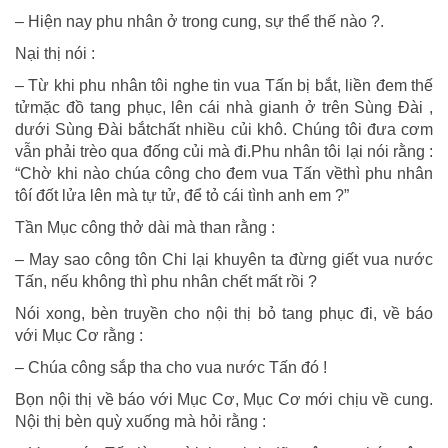
– Hiện nay phu nhân ở trong cung, sự thể thế nào ?.
Nại thị nói :
– Từ khi phu nhân tôi nghe tin vua Tấn bị bắt, liền đem thế
tửmặc đồ tang phục, lên cái nhà gianh ở trên Sùng Đài ,
dưới Sùng Đài bắtchất nhiều củi khô. Chúng tôi đưa cơm
vẫn phải trèo qua đống củi mà đi.Phu nhân tôi lại nói rằng :
“Chờ khi nào chúa công cho đem vua Tấn vềthì phu nhân
tôí đốt lửa lên mà tự tử, để tỏ cái tình anh em ?”
Tần Mục công thở dài mà than rằng :
– May sao công tôn Chi lại khuyên ta đừng giết vua nước
Tấn, nếu không thì phu nhân chết mất rồi ?
Nói xong, bèn truyền cho nội thị bỏ tang phục đi, về báo
với Mục Cơ rằng :
– Chúa công sắp tha cho vua nước Tấn đó !
Bọn nội thị về báo với Mục Cơ, Mục Cơ mới chịu về cung.
Nội thị bèn quỳ xuống mà hỏi rằng :