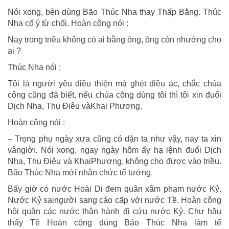
Nói xong, bèn dùng Bão Thúc Nha thay Thấp Bằng. Thúc
Nha cố ý từ chối. Hoàn công nói :
Nay trong tnều không có ai bằng ông, ông còn nhường cho
ai ?
Thúc Nha nói :
Tôi là người yêu điều thiện mà ghét điều ác, chắc chúa
công cũng đã biết, nếu chúa công dùng tôi thì tôi xin đuổi
Dịch Nha, Thụ Điêu vàKhai Phương.
Hoàn công nói :
– Trọng phụ ngày xưa cũng có dặn ta như vậy, nay ta xin
vânglời. Nói xong, ngay ngày hôm ấy hạ lệnh đuổi Dịch
Nha, Thụ Điêu và KhaiPhương, không cho được vào triều.
Bão Thúc Nha mới nhận chức tể tướng.
Bấy giờ có nước Hoài Di đem quân xâm phạm nước Kỷ.
Nước Kỷ saingười sang cáo cấp với nước Tề. Hoàn công
hội quân các nước thân hành đi cứu nước Kỷ. Chư hầu
thấy Tề Hoàn công dùng Bảo Thúc Nha làm tể