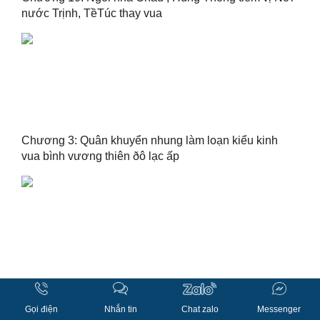
nước Trịnh, TềTúc thay vua
Chương 3: Quân khuyển nhung làm loạn kiểu kinh
vua bình vương thiên ðô lạc ấp
Chương 2: Bao Quýnh Chuộc Tội Dâng Mỹ Nữ U
vương đốt lửa lừa chư hầu
Gọi điện
Nhắn tin
Chat zalo
Messenger