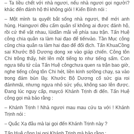
– Ta liều chết với nhà ngươi, nếu nhà ngươi gọi người?
khác đến đánh hộ thì không giỏi ! Kiển Bính nói :
– Một mình ta quyết bắt sống nhà ngươi, thế mới anh
hùng. Haingươi đều cấm quân sĩ không ai được đánh hộ,
rồi cứ thế vật nhau, lùidần mâi vễ phía sau trận. Tấn Huệ
công chia quân ra làm hai đạo để tiếnvào. Tần Mục công
cũng chia quân ra làm hai đạo để đối địch. Tấn KhuaCồng
sai Khước Bộ Dương dong xe vào giáp chiến. Công tôn
Chi trông thấy, hét lên một tiếng to như tiếng sấm. Con
ngựa tiểu tứ của Tấn Huệ côngchưa quen ra trận bao giờ,
nghe tiếng công tôn Chi hét, liền kinh sợlồng chạy, sa vào
trong đám bùn lầy. Khước Bộ Dương cố sức gia roi
đánhmãi, nhưng ngựa nhỏ sức yếu, không sao lên được.
Đang lúc nguy cấp, maycó Khánh Trịnh đi đến. Tấn Huệ
công gọi mà bảo rằng :
– Khánh Trịnh ! Nhà ngươi mau mau cứu ta với ! Khánh
Trịnh nói :
– Quắc Xạ đâu mà lại gọi đến Khánh Trịnh này ?
Tấn Huệ công lại gọi Khánh Trịnh mà bảo rằng :