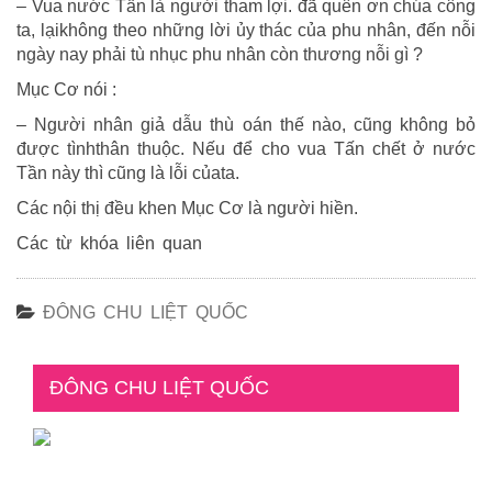
– Vua nước Tấn là người tham lợi. đã quên ơn chúa công
ta, lạikhông theo những lời ủy thác của phu nhân, đến nỗi
ngày nay phải tù nhục phu nhân còn thương nỗi gì ?
Mục Cơ nói :
– Người nhân giả dẫu thù oán thế nào, cũng không bỏ
được tìnhthân thuộc. Nếu để cho vua Tấn chết ở nước
Tần này thì cũng là lỗi củata.
Các nội thị đều khen Mục Cơ là người hiền.
Các từ khóa liên quan
ĐÔNG CHU LIỆT QUỐC
ĐÔNG CHU LIỆT QUỐC