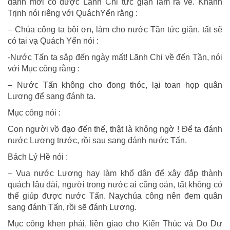
đánh mới có được Lãnh Chi tức giận lắm ra về. Khánh
Trịnh nói riêng với QuáchYển rằng :
– Chúa công ta bội ơn, làm cho nước Tần tức giận, tất sẽ
có tai vạ Quách Yển nói :
-Nước Tấn ta sắp đến ngày mất! Lãnh Chi về đến Tần, nói
với Mục công rằng :
– Nước Tấn không cho đong thóc, lại toan họp quân
Lương để sang đánh ta.
Mục công nói :
Con người vồ đạo đến thế, thật là không ngờ ! Để ta đánh
nước Lương trước, rồi sau sang đánh nước Tấn.
Bách Lý Hề nói :
– Vua nước Lương hay làm khổ dân để xây đắp thành
quách lâu đài, người trong nước ai cũng oán, tất không có
thể giúp được nước Tấn. Naychúa công nên đem quân
sang đánh Tấn, rồi sẽ đánh Lương.
Mục công khen phải, liền giao cho Kiển Thúc và Do Dư