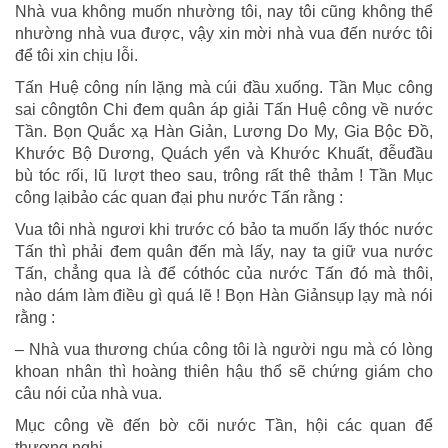
Nhà vua không muốn nhường tôi, nay tôi cũng không thể
nhường nhà vua được, vậy xin mời nhà vua đến nước tôi
để tôi xin chịu lỗi.
Tấn Huệ công nín lặng mà cúi đầu xuống. Tần Mục công
sai côngtôn Chi đem quân áp giải Tấn Huệ công về nước
Tần. Bọn Quắc xạ Hàn Giản, Lương Do My, Gia Bộc Đồ,
Khước Bộ Dương, Quách yển và Khước Khuất, đễuđầu
bù tóc rối, lũ lượt theo sau, trông rất thê thảm ! Tần Mục
công lạibảo các quan đại phu nước Tấn rằng :
Vua tôi nhà ngươi khi trước có bảo ta muốn lấy thóc nước
Tấn thì phải đem quân đến mà lấy, nay ta giữ vua nước
Tấn, chẳng qua là để cóthóc của nước Tấn đó mà thôi,
nào dám làm điều gì quá lẽ ! Bọn Hàn Giảnsụp lạy mà nói
rằng :
– Nhà vua thương chúa công tôi là người ngu mà có lòng
khoan nhân thì hoàng thiên hậu thổ sẽ chứng giám cho
câu nói của nhà vua.
Mục công về đến bờ cõi nước Tần, hội các quan để
thương nghị.