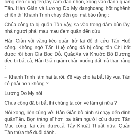
lưng đeo cung tên,tay cầm dao nhọn, xông vào đánh quân
Tấn. Hàn Giản và Lương Do My đanghoảng hốt nghênh
chiến thì Khánh Trịnh chạy đến gọi mà bảo rằng :
Chúa công ta bị quân Tần vậy, sa vào trong đám bùn lầy,
nhà ngươi phải mau mau đem quân đến cứu.
Hàn Giản vội vàng kéo quân trở lại để đi cứu Tấn Huệ
công. Không ngờ Tấn Huệ công đã bị công tôn Chi bắt
đưọc rồi bọn Gia Bọc Đỗ, QuắcXạ và Khước Bộ Dương
đều bị bắt cả, Hàn Giản giẫm chân xuống đất mà than rằng
:
– Khánh Trịnh làm hại ta rồi, để vậy cho ta bắt lấy vua Tần
có phải hơn không ?
Lương Do My nói :
Chúa công đã bị bắt thì chúng ta còn về làm gì nữa ?
Nói xong, liễn cùng với Hàn Giản bỏ binh sĩ chạy đến dinh
quânTần. Bọn tráng sĩ hơn ba trăm người cứu được Tần
Mục công, lại cứu đượccả Tây Khuất Thuật nữa. Quân
Tần thừa thế đuổi đánh.