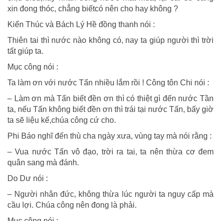
xin đong thóc, chẳng biếtcó nên cho hay không ?
Kiển Thúc và Bách Lý Hề đồng thanh nói :
Thiên tai thì nước nào không có, nay ta giúp người thì trời
tất giúp ta.
Mục công nói :
Ta làm ơn với nước Tấn nhiều lắm rồi ! Công tôn Chi nói :
– Làm ơn mà Tấn biết đền ơn thì có thiệt gì đến nước Tần
ta, nếu Tấn không biết đền ơn thì trái tại nước Tấn, bấy giờ
ta sẽ liệu kế,chúa công cứ cho.
Phi Báo nghĩ đến thù cha ngày xưa, vùng tay mà nói rằng :
– Vua nước Tấn vô đạo, trời ra tai, ta nên thừa cơ đem
quân sang mà đánh.
Do Dư nói :
– Người nhân đức, không thừa lúc người ta nguy cấp mà
cầu lợi. Chúa công nên đong là phải.
Mục công nói :