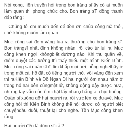
Nói xong, liền truyền hỏi trong bọn tráng sĩ ấy có ai muốn
làm quan thì phong chức cho. Bọn tráng sT đồng thanh
đáp rằng :
– Chúng tôi chi muốn đến để đền ơn chúa công mà thôi,
chứ không muốn làm quan.
Mục công sai đem vàng lụa ra thưởng cho bọn tráng sĩ.
Bọn trángsĩ nhất định không nhận, rồi cáo từ lui ra. Mục
công khen ngợi khôngbiết dường nào. Khi thu quân về,
điểm duyệt các tướng thì thấy thiếu một mình Kiển Bính.
Mục công sai quân sĩ đi tìm khắp mọi nơi, bỗng nghethấy ở
trong một cái hố đất có tiếng người thở, vội vàng đến xem
thì raKiển Bính và Đồ Ngạn Di hai người ôm nhau nằm ở
trong hố hai bên cùngmệt lử, không động đậy được nữa,
nhưng tay vẫn còn ôm chặt lấy nhau,chẳng ai chịu buông.
Quân sĩ xuống gỡ hai ngưừi ra, rồi vực lên xe đưavề. Mục
công hỏi thì Kiển Bính không thể nói được, có người biết
chuyệnđầu đuôi, thuật lại cho nghe. Tần Mục công khen
rằng :
Hai người đều là dũng sĩ cả ?