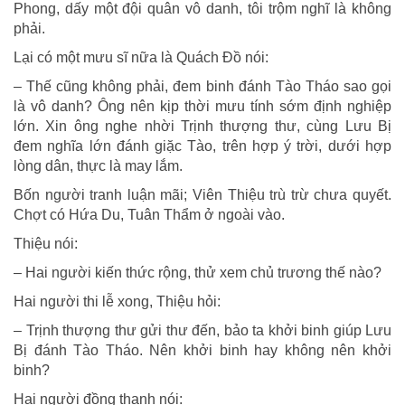
Phong, dấy một đội quân vô danh, tôi trộm nghĩ là không
phải.
Lại có một mưu sĩ nữa là Quách Đồ nói:
– Thế cũng không phải, đem binh đánh Tào Tháo sao gọi
là vô danh? Ông nên kịp thời mưu tính sớm định nghiệp
lớn. Xin ông nghe nhời Trịnh thượng thư, cùng Lưu Bị
đem nghĩa lớn đánh giặc Tào, trên hợp ý trời, dưới hợp
lòng dân, thực là may lắm.
Bốn người tranh luận mãi; Viên Thiệu trù trừ chưa quyết.
Chợt có Hứa Du, Tuân Thẩm ở ngoài vào.
Thiệu nói:
– Hai người kiến thức rộng, thử xem chủ trương thế nào?
Hai người thi lễ xong, Thiệu hỏi:
– Trịnh thượng thư gửi thư đến, bảo ta khởi binh giúp Lưu
Bị đánh Tào Tháo. Nên khởi binh hay không nên khởi
binh?
Hai người đồng thanh nói: