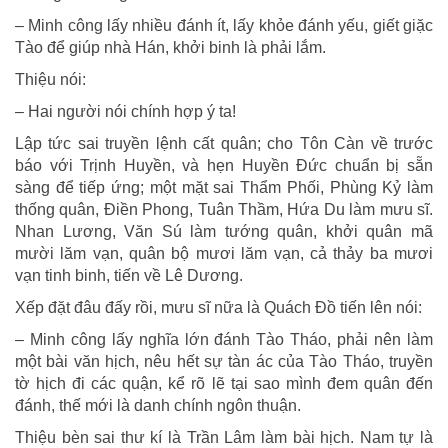
– Minh công lấy nhiều đánh ít, lấy khỏe đánh yếu, giết giặc
Tào để giúp nhà Hán, khởi binh là phải lắm.
Thiệu nói:
– Hai người nói chính hợp ý ta!
Lập tức sai truyền lệnh cất quân; cho Tôn Càn về trước
báo với Trịnh Huyền, và hẹn Huyền Đức chuẩn bị sẵn
sàng để tiếp ứng; một mặt sai Thẩm Phối, Phùng Kỷ làm
thống quân, Điền Phong, Tuân Thầm, Hứa Du làm mưu sĩ.
Nhan Lương, Văn Sú làm tướng quân, khởi quân mã
mười lăm vạn, quân bộ mươi lăm vạn, cả thảy ba mươi
vạn tinh binh, tiến về Lê Dương.
Xếp đặt đâu đấy rồi, mưu sĩ nữa là Quách Đồ tiến lên nói:
– Minh công lấy nghĩa lớn đánh Tào Tháo, phải nên làm
một bài văn hịch, nêu hết sự tàn ác của Tào Tháo, truyền
tờ hịch đi các quận, kể rõ lẽ tại sao mình đem quân đến
đánh, thế mới là danh chính ngôn thuận.
Thiệu bèn sai thư kí là Trần Lâm làm bài hịch. Nam tự là