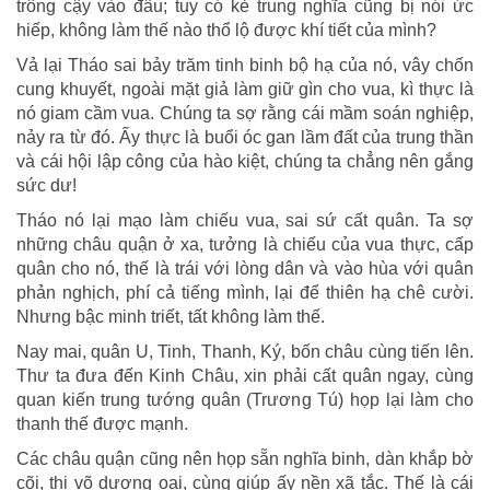
trông cậy vào đâu; tuy có kẻ trung nghĩa cũng bị nói ức
hiếp, không làm thế nào thổ lộ được khí tiết của mình?
Vả lại Tháo sai bảy trăm tinh binh bộ hạ của nó, vây chốn
cung khuyết, ngoài mặt giả làm giữ gìn cho vua, kì thực là
nó giam cầm vua. Chúng ta sợ rằng cái mầm soán nghiệp,
nảy ra từ đó. Ấy thực là buổi óc gan lầm đất của trung thần
và cái hội lập công của hào kiệt, chúng ta chẳng nên gắng
sức dư!
Tháo nó lại mạo làm chiếu vua, sai sứ cất quân. Ta sợ
những châu quận ở xa, tưởng là chiếu của vua thực, cấp
quân cho nó, thế là trái với lòng dân và vào hùa với quân
phản nghịch, phí cả tiếng mình, lại để thiên hạ chê cười.
Nhưng bậc minh triết, tất không làm thế.
Nay mai, quân U, Tinh, Thanh, Ký, bốn châu cùng tiến lên.
Thư ta đưa đến Kinh Châu, xin phải cất quân ngay, cùng
quan kiến trung tướng quân (Trương Tú) họp lại làm cho
thanh thế được mạnh.
Các châu quận cũng nên họp sẵn nghĩa binh, dàn khắp bờ
cõi, thị võ dương oai, cùng giúp ấy nền xã tắc. Thế là cái