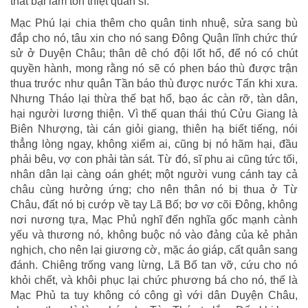
thất bại làm tổn thiệt quân sĩ.
Mạc Phú lại chia thêm cho quân tinh nhuệ, sửa sang bù
đắp cho nó, tâu xin cho nó sang Đông Quận lĩnh chức thứ
sử ở Duyện Châu; thân dê chó đội lốt hổ, để nó có chút
quyền hành, mong rằng nó sẽ có phen báo thù được trận
thua trước như quân Tần báo thù được nước Tấn khi xưa.
Nhưng Tháo lại thừa thế bạt hổ, bạo ác càn rỡ, tàn dân,
hại người lương thiện. Vì thế quan thái thú Cửu Giang là
Biên Nhượng, tài cán giỏi giang, thiên hạ biết tiếng, nói
thẳng lòng ngay, không xiểm ai, cũng bị nó hãm hại, đầu
phải bêu, vợ con phải tàn sát. Từ đó, sĩ phu ai cũng tức tối,
nhân dân lại càng oán ghét; một người vung cánh tay cả
châu cùng hưởng ứng; cho nên thân nó bị thua ở Từ
Châu, đất nó bị cướp về tay Lã Bố; bơ vơ cõi Đông, không
nơi nương tựa, Mạc Phủ nghĩ đến nghĩa gốc mạnh cành
yếu và thương nó, không buộc nó vào đảng của kẻ phản
nghịch, cho nên lại giương cờ, mặc áo giáp, cất quân sang
đánh. Chiêng trống vang lừng, Lã Bố tan vỡ, cứu cho nó
khỏi chết, và khôi phục lại chức phương bá cho nó, thế là
Mạc Phủ ta tuy không có công gì với dân Duyện Châu,