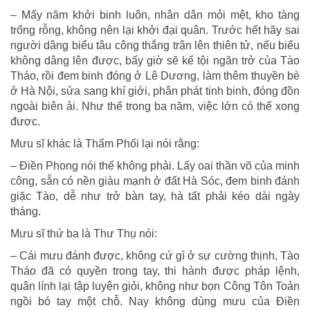
– Mấy năm khởi binh luôn, nhân dân mỏi mệt, kho tàng
trống rỗng, không nên lại khởi đại quân. Trước hết hãy sai
người dâng biểu tâu công thắng trận lên thiên tử, nếu biểu
không dâng lên được, bấy giờ sẽ kể tội ngăn trở của Tào
Tháo, rồi đem binh đóng ở Lê Dương, làm thêm thuyền bè
ở Hà Nội, sửa sang khí giới, phân phát tinh binh, đóng đồn
ngoài biên ải. Như thế trong ba năm, việc lớn có thể xong
được.
Mưu sĩ khác là Thẩm Phối lại nói rằng:
– Điền Phong nói thế không phải. Lấy oai thần võ của minh
công, sẵn có nền giàu mạnh ở đất Hà Sóc, đem binh đánh
giặc Tào, dễ như trở bàn tay, hà tất phải kéo dài ngày
tháng.
Mưu sĩ thứ ba là Thư Thụ nói:
– Cái mưu đánh được, không cứ gì ở sự cường thịnh, Tào
Tháo đã có quyền trong tay, thi hành được pháp lệnh,
quân lính lại tập luyện giỏi, không như bọn Công Tôn Toản
ngồi bó tay một chỗ. Nay không dùng mưu của Điền