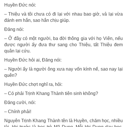
Huyền Đức nói:
– Thiệu và tôi chưa có đi lại với nhau bao giờ, vả lại vừa
đánh em hắn, sao hắn chịu giúp.
Đăng nói:
– Ở đây có một người, ba đời thông gia với họ Viên, nếu
được người ấy đưa thư sang cho Thiệu, tất Thiệu đem
quân lại cứu.
Huyền Đức hỏi ai, Đăng nói:
– Người ấy là người ông xưa nay vốn kính nể, sao nay lại
quên?
Huyền Đức chợt nghĩ ra, hỏi:
– Có phải Trịnh Khang Thành tiên sinh không?
Đăng cười, nói:
– Chính phải!
Nguyên Trịnh Khang Thành tên là Huyền, chăm học, nhiều
tài, khi trước là học trò Mã Dung. Mỗi khi Dung dạy học,