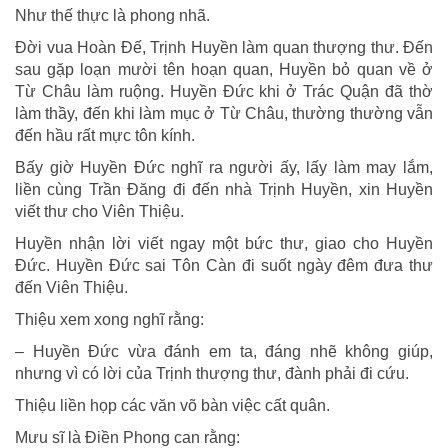
Như thế thực là phong nhã.
Đời vua Hoàn Đế, Trịnh Huyền làm quan thượng thư. Đến
sau gặp loạn mười tên hoạn quan, Huyền bỏ quan về ở
Từ Châu làm ruộng. Huyền Đức khi ở Trác Quận đã thờ
làm thầy, đến khi làm mục ở Từ Châu, thường thường vẫn
đến hầu rất mực tôn kính.
Bấy giờ Huyền Đức nghĩ ra người ấy, lấy làm may lắm,
liền cùng Trần Đăng đi đến nhà Trịnh Huyền, xin Huyền
viết thư cho Viên Thiệu.
Huyền nhận lời viết ngay một bức thư, giao cho Huyền
Đức. Huyền Đức sai Tôn Càn đi suốt ngày đêm đưa thư
đến Viên Thiệu.
Thiệu xem xong nghĩ rằng:
– Huyền Đức vừa đánh em ta, đáng nhẽ không giúp,
nhưng vì có lời của Trịnh thượng thư, đành phải đi cứu.
Thiệu liền họp các văn võ bàn việc cất quân.
Mưu sĩ là Điền Phong can rằng: