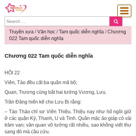
SEARCH
Search
FOR:
Truyện xưa
/
Văn học
/
Tam quốc diễn nghĩa
/
Chương
022 Tam quốc diễn nghĩa
OÀNG GIA
Chương
Chương 022 Tam quốc diễn nghĩa
022
Tam
quốc
HỒI 22
diễn
Viên, Tào đều cất ba quân mã bộ;
nghĩa
Quan, Trương cùng bắt hai tướng Vương, Lưu.
Trần Đăng hiến kế cho Lưu Bị rằng:
– Tào Tháo chỉ sợ Viên Thiệu. Thiệu nay như hổ ngồi giữ
ở các quận Ký, Thanh, U và Tinh. Quân mặc áo giáp có vài
trăm vạn; văn quan võ tướng rất nhiều, sao không viết thư
sang đó mà cầu cứu.