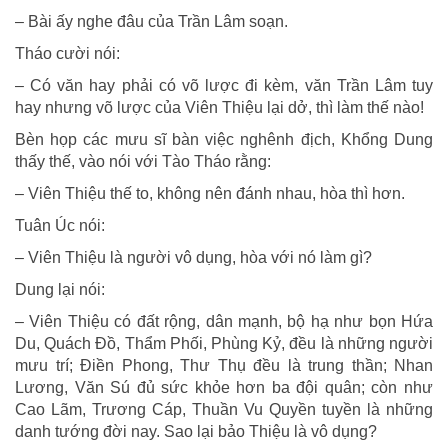
– Bài ấy nghe đâu của Trần Lâm soạn.
Tháo cười nói:
– Có văn hay phải có võ lược đi kèm, văn Trần Lâm tuy
hay nhưng võ lược của Viên Thiệu lại dở, thì làm thế nào!
Bèn họp các mưu sĩ bàn việc nghênh địch, Khổng Dung
thấy thế, vào nói với Tào Tháo rằng:
– Viên Thiệu thế to, không nên đánh nhau, hòa thì hơn.
Tuân Úc nói:
– Viên Thiệu là người vô dụng, hòa với nó làm gì?
Dung lại nói:
– Viên Thiệu có đất rộng, dân mạnh, bộ hạ như bọn Hứa
Du, Quách Đồ, Thẩm Phối, Phùng Kỷ, đều là những người
mưu trí; Điền Phong, Thư Thụ đều là trung thần; Nhan
Lương, Văn Sú đủ sức khỏe hơn ba đội quân; còn như
Cao Lãm, Trương Cáp, Thuần Vu Quyền tuyền là những
danh tướng đời nay. Sao lại bảo Thiệu là vô dụng?