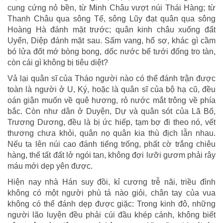
cung cứng nỏ bền, từ Minh Châu vượt núi Thái Hàng; từ
Thanh Châu qua sông Tế, sông Lũy đạt quân qua sông
Hoàng Hà đánh mặt trước; quân kinh châu xuống đất
Uyển, Diệp đánh mặt sau. Sấm vang, hổ sợ, khác gì cầm
bó lửa đốt mớ bòng bong, dốc nước bể tưới đống tro tàn,
còn cái gì không bị tiêu diệt?
Vả lại quân sĩ của Tháo người nào có thể đánh trận được
toàn là người ở U, Ký, hoặc là quân sĩ của bộ hạ cũ, đều
oán giận muốn về quê hương, rỏ nước mắt trông về phía
bắc. Còn như dân ở Duyện, Dự và quân sót của Lã Bố,
Trương Dương, đều là bị ức hiếp, tạm bợ đi theo nó, vết
thương chưa khỏi, quân nọ quân kia thù địch lẫn nhau.
Nếu ta lên núi cao đánh tiếng trống, phất cờ trắng chiêu
hàng, thế tất đất lở ngói tan, không đợi lưỡi gươm phải rây
máu mới dẹp yên được.
Hiện nay nhà Hán suy đồi, kỉ cương trễ nãi, triều đình
không có một người phù tá nào giỏi, chân tay của vua
không có thể đánh dẹp được giặc: Trong kinh đô, những
người lão luyện đều phải cúi đầu khép cánh, không biết