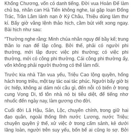
Khổng Chương, vốn có danh tiếng. Đời vua Hoàn Đế làm
chủ bạ, nhân can Hà Tiến không nghe, lại gặp loạn Đổng
Trác, Trần Lâm lánh nạn ở Ký Châu, Thiệu dùng làm thư
kí. Bấy giờ vâng lệnh thảo hịch, cầm bút viết xong ngay.
Bài hịch như sau:
“Thường nghe rằng: Minh chúa nhân nguy đế bầy kế; trung
thần lo nạn để lập công. Bởi thế, phải có người phi
thường, mới lập được việc phi thường; có việc phi
thường, mới có công phi thường. Cái công phi thường ấy,
vốn không phải người thường có thể làm nổi.
Trước kia nhà Tần vua yếu, Triệu Cao lộng quyền, hống
hách trong triều, một tay tác oai tác phúc. Người bấy giờ bị
ức hiếp, không ai dám nói câu gì, đến nỗi có biến ở trong
cung Vọng Di, tổ tôn nhà nó bị tiêu diệt, để tiếng nhơ
nhuốc đến ngày nay, làm gương cho đời.
Cuối đời Lã Hậu, Sản, Lộc, chuyên chính, trong giữ hai
đạo quân, ngoài thống lĩnh nước Lương, nước Triệu;
chuyên quyền ỷ thế, xử việc ở trong cấm sảnh, kẻ dưới
lăng loàn, người trên suy yếu, bốn bể ai cũng lo sợ. Bởi