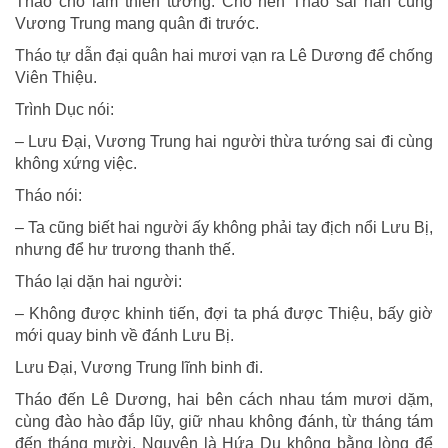
Tháo cho làm thiên tướng. Cho nên Tháo sai hắn cùng
Vương Trung mang quân đi trước.
Tháo tự dẫn đại quân hai mươi vạn ra Lê Dương để chống
Viên Thiệu.
Trình Dục nói:
– Lưu Đại, Vương Trung hai người thừa tướng sai đi cùng
không xứng việc.
Tháo nói:
– Ta cũng biết hai người ấy không phải tay địch nổi Lưu Bị,
nhưng để hư trương thanh thế.
Tháo lại dặn hai người:
– Không được khinh tiến, đợi ta phá được Thiệu, bấy giờ
mới quay binh về đánh Lưu Bị.
Lưu Đại, Vương Trung lĩnh binh đi.
Tháo đến Lê Dương, hai bên cách nhau tám mươi dặm,
cùng đào hào đắp lũy, giữ nhau không đánh, từ tháng tám
đến tháng mười. Nguyên là Hứa Du không bằng lòng để