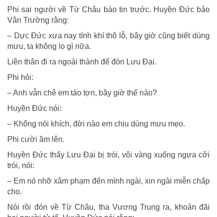
Phi sai người về Từ Châu báo tin trước. Huyền Đức bảo
Vân Trường rằng:
– Dực Đức xưa nay tính khí thô lỗ, bây giờ cũng biết dùng
mưu, ta không lo gì nữa.
Liền thân đi ra ngoài thành để đón Lưu Đại.
Phi hỏi:
– Anh vẫn chê em táo tợn, bây giờ thế nào?
Huyền Đức nói:
– Không nói khích, đời nào em chịu dùng mưu mẹo.
Phi cười ầm lên.
Huyền Đức thấy Lưu Đại bị trói, vội vàng xuống ngựa cởi
trói, nói:
– Em nó nhỡ xâm phạm đến mình ngài, xin ngài miễn chấp
cho.
Nói rồi đón về Từ Châu, tha Vương Trung ra, khoản đãi