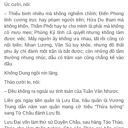
Úc cười, nói:
– Thiệu binh nhiều mà không nghiêm chỉnh; Điển Phong
tính cương trực hay phạm người trên; Hứa Du tham mà
không khôn, Thẩm Phối hay tự cho mình là phải mà không
có mưu mẹo; Phùng Kỷ tính cả quyết nhưng không làm
được việc. Mấy người ấy không ưa nhau, tất rồi cũng có
nội biến; Nhan Lương, Văn Sú tuy khỏe, nhưng đồ thất
phu ấy chỉ đánh một trận là bắt được; còn những đồ tầm
thường nhung nhúc, dẫu có trăm vạn cũng chẳng kể vào
đâu.
Khổng Dung ngồi nín lặng.
Tháo cười to, nói:
– Đều không ra ngoài sự tính toán của Tuân Văn Nhược.
Liền gọi ngay tiền quân là Lưu Đại, hậu quân là Vương
Trung dẫn năm vạn quân mang cờ hiệu “Thừa tướng”
sang Từ Châu đánh Lưu Bị.
Lưu Đại vốn làm thứ sử Duyện Châu, sau hàng Tào Tháo,