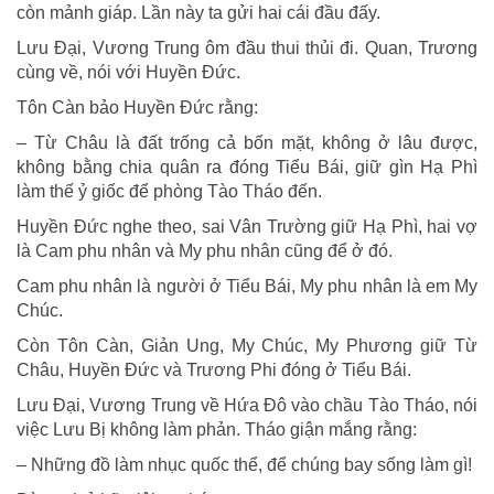
còn mảnh giáp. Lần này ta gửi hai cái đầu đấy.
Lưu Đại, Vương Trung ôm đầu thui thủi đi. Quan, Trương
cùng về, nói với Huyền Đức.
Tôn Càn bảo Huyền Đức rằng:
– Từ Châu là đất trống cả bốn mặt, không ở lâu được,
không bằng chia quân ra đóng Tiểu Bái, giữ gìn Hạ Phì
làm thế ỷ giốc để phòng Tào Tháo đến.
Huyền Đức nghe theo, sai Vân Trường giữ Hạ Phì, hai vợ
là Cam phu nhân và My phu nhân cũng để ở đó.
Cam phu nhân là người ở Tiểu Bái, My phu nhân là em My
Chúc.
Còn Tôn Càn, Giản Ung, My Chúc, My Phương giữ Từ
Châu, Huyền Đức và Trương Phi đóng ở Tiểu Bái.
Lưu Đại, Vương Trung về Hứa Đô vào chầu Tào Tháo, nói
việc Lưu Bị không làm phản. Tháo giận mắng rằng:
– Những đồ làm nhục quốc thể, để chúng bay sống làm gì!