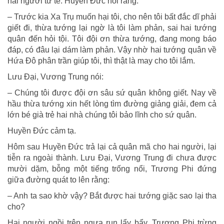
hai người tử tế. Huyền Đức nói rằng:
– Trước kia Xa Trụ muốn hại tôi, cho nên tôi bất đắc dĩ phải
giết đi, thừa tướng lại ngờ là tôi làm phản, sai hai tướng
quân đến hỏi tội. Tôi đội ơn thừa tướng, đang mong báo
đáp, có đâu lại dám làm phản. Vậy nhờ hai tướng quân về
Hứa Đô phân trần giúp tôi, thì thật là may cho tôi lắm.
Lưu Đại, Vương Trung nói:
– Chúng tôi được đội ơn sâu sứ quân không giết. Nay về
hầu thừa tướng xin hết lòng tìm đường giảng giải, đem cả
lớn bé già trẻ hai nhà chúng tôi bảo lĩnh cho sứ quân.
Huyền Đức cảm tạ.
Hôm sau Huyền Đức trả lại cả quân mã cho hai người, lại
tiễn ra ngoài thành. Lưu Đại, Vương Trung đi chưa được
mười dặm, bỗng một tiếng trống nổi, Trương Phi đứng
giữa đường quát to lên rằng:
– Anh ta sao khờ vậy? Bắt được hai tướng giặc sao lại tha
cho?
Hai người ngồi trên ngựa run lẩy bẩy. Trương Phi trừng