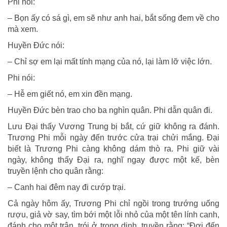
Phi nói:
– Bọn ấy có sá gì, em sẽ như anh hai, bắt sống đem về cho
mà xem.
Huyền Đức nói:
– Chỉ sợ em lại mất tính mạng của nó, lại làm lỡ việc lớn.
Phi nói:
– Hễ em giết nó, em xin đền mạng.
Huyền Đức bèn trao cho ba nghìn quân. Phi dẫn quân đi.
Lưu Đại thấy Vương Trung bị bắt, cứ giữ không ra đánh.
Trương Phi mỗi ngày đến trước cửa trại chửi mắng. Đại
biết là Trương Phi càng không dám thò ra. Phi giữ vài
ngày, không thấy Đại ra, nghĩ ngay được một kế, bèn
truyền lệnh cho quân rằng:
– Canh hai đêm nay đi cướp trại.
Cả ngày hôm ấy, Trương Phi chỉ ngồi trong trướng uống
rượu, giả vờ say, tìm bới một lỗi nhỏ của một tên lính canh,
đánh cho một trận, trói ở trong dinh, truyền rằng: “Đợi đến