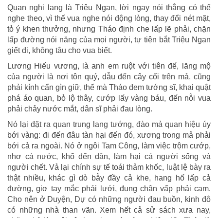
Quan nghi lang là Triệu Ngạn, lời ngay nói thẳng có thể
nghe theo, vì thế vua nghe nói động lòng, thay đổi nét mặt,
tỏ ý khen thưởng, nhưng Tháo định che lấp lẽ phải, chặn
lấp đường nói năng của mọi người, tự tiện bắt Triệu Ngạn
giết đi, không tâu cho vua biết.
Lương Hiếu vương, là anh em ruột với tiên đế, lăng mộ
của người là nơi tôn quý, dẫu đến cây cối trên mả, cũng
phải kính cẩn gìn giữ, thế mà Tháo đem tướng sĩ, khai quật
phá áo quan, bỏ lộ thây, cướp lấy vàng báu, đến nỗi vua
phải chảy nước mắt, dân sĩ phải đau lòng.
Nó lại đặt ra quan trung lang tướng, đào mả quan hiệu úy
bới vàng: đi đến đâu tàn hại đến đó, xương trong mả phải
bới cả ra ngoài. Nó ở ngôi Tam Công, làm việc trộm cướp,
nhơ cả nước, khổ đến dân, làm hại cả người sống và
người chết. Vả lại chính sự tế toái thảm khốc, luật lệ bày ra
thật nhiều, khác gì dò bẫy đầy cả khe, hang hố lấp cả
đường, giơ tay mắc phải lưới, đụng chân vấp phải cạm.
Cho nên ở Duyện, Dự có những người đau buồn, kinh đô
có những nhà than vãn. Xem hết cả sử sách xưa nay,