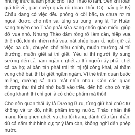
nhưng thực là làm phúc cho Tào Tháo to lắm. Đến khi loan
giá trở về, giặc cướp quấy rối (loạn Thôi, Dĩ), bấy giờ Ký
Châu đang có việc đều phòng ở cõi bắc, ta chưa rờ ra
ngoài được, cho nên sai tùng sự trung lang là Từ Huân
sang truyền cho Tháo phải sửa sang chốn giao miếu, giúp
đỡ vua nhỏ. Nhưng Tháo dám rông rỡ làm càn, hiếp vua
thiên đô, khinh nhờn nhà vua, nát phép loạn kỉ, ngồi giữ cả
việc ba đài, chuyên chế triều chính, muốn thưởng ai thì
thưởng, muốn giết ai thì giết. Yêu ai thì người ấy sung
sướng đến cả năm ngành; ghét ai thì người ấy phải chết
cả ba họ; ai bàn tán phải trái thì trị tội công khai, ai thầm
vụng chê bai, thì bị giết ngấm ngầm. Vì thế trăm quan buộc
miệng, đường sá đưa mắt nhìn nhau. Còn các quan
thượng thư thì chỉ nhớ buổi vào triều đến hội cho có mặt;
công khanh thì chỉ gọi là có chức phẩm mà thôi!
Cho nên quan thái úy là Dương Bưu, từng giữ hai chức tư
không và tư đồ, nhất phẩm trong nước, Tháo nhân thế
mang lòng ghen ghét, vu cho tội trạng, đánh đập tàn nhẫn,
đủ cả năm thứ hình cụ; tự ý làm càn, không nghĩ đến phép
nước.