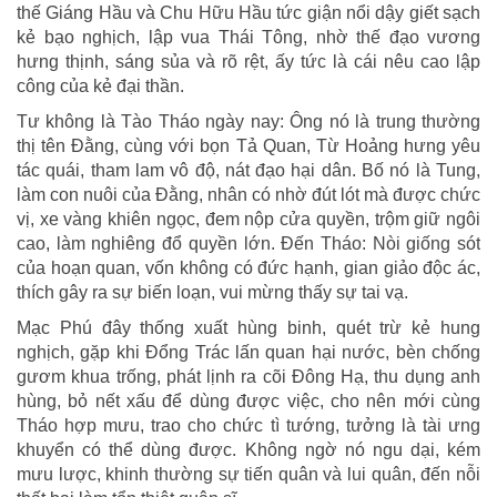
thế Giáng Hầu và Chu Hữu Hầu tức giận nổi dậy giết sạch
kẻ bạo nghịch, lập vua Thái Tông, nhờ thế đạo vương
hưng thịnh, sáng sủa và rõ rệt, ấy tức là cái nêu cao lập
công của kẻ đại thần.
Tư không là Tào Tháo ngày nay: Ông nó là trung thường
thị tên Đằng, cùng với bọn Tả Quan, Từ Hoảng hưng yêu
tác quái, tham lam vô độ, nát đạo hại dân. Bố nó là Tung,
làm con nuôi của Đằng, nhân có nhờ đút lót mà được chức
vị, xe vàng khiên ngọc, đem nộp cửa quyền, trộm giữ ngôi
cao, làm nghiêng đổ quyền lớn. Đến Tháo: Nòi giống sót
của hoạn quan, vốn không có đức hạnh, gian giảo độc ác,
thích gây ra sự biến loạn, vui mừng thấy sự tai vạ.
Mạc Phú đây thống xuất hùng binh, quét trừ kẻ hung
nghịch, gặp khi Đổng Trác lấn quan hại nước, bèn chống
gươm khua trống, phát lịnh ra cõi Đông Hạ, thu dụng anh
hùng, bỏ nết xấu để dùng được việc, cho nên mới cùng
Tháo hợp mưu, trao cho chức tì tướng, tưởng là tài ưng
khuyển có thể dùng được. Không ngờ nó ngu dại, kém
mưu lược, khinh thường sự tiến quân và lui quân, đến nỗi