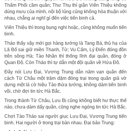
Thẩm Phối cầm quân; Thư Thụ thì giận Viên Thiệu không
dùng mưu của mình, nội bộ lủng củng không hòa thuận với
nhau, chẳng ai nghĩ gì đến việc tiến binh cả.
Viên Thiệu thì trong bụng nghi hoặc, cũng không muốn tiến
binh.
Tháo thấy vậy mới gọi hàng tướng là Tang Bá, thủ hạ của
Lã Bố sai giữ miền Thanh, Từ; Vu Cấm, Lý Điển đóng đồn
trên sông Hà; Tào Nhân thì thống lĩnh đại quân, đóng ở
Quan Độ. Còn Tháo thì tự dẫn một đội quân về Hứa Đô.
Đây nói Lưu Đại, Vương Trung dẫn năm vạn quân đến
cách Từ Châu một trăm dặm đóng trại trong quân giả vờ
dựng một lá cờ hiệu Tào thừa tướng, không dám tiến binh
vội, chờ đợi tin tức Hà Bắc.
Trong thành Từ Châu, Lưu Bị cũng không biết hư thực thế
nào, chưa dám dấy quân, cũng nghe ngóng tin tức Hà Bắc.
Chợt Tào Tháo sai người giục Lưu Đại, Vương Trung tiến
binh. Hai người ở trong trại bàn nhau. Đại bảo Trung: