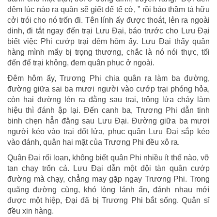
đêm lúc nào ra quân sẽ giết để tế cờ, ” rồi bảo thầm tả hữu
cởi trói cho nó trốn đi. Tên lính ấy được thoát, lẻn ra ngoài
dinh, đi tắt ngay đến trại Lưu Đại, báo trước cho Lưu Đại
biết việc Phi cướp trại đêm hôm ấy. Lưu Đại thấy quân
hàng mình mẩy bị trọng thương, chắc là nó nói thực, tối
đến để trại không, đem quân phục ở ngoài.
Đêm hôm ấy, Trương Phi chia quân ra làm ba đường,
đường giữa sai ba mươi người vào cướp trại phóng hỏa,
còn hai đường lẻn ra đằng sau trại, trông lửa cháy làm
hiệu thì đánh ập lại. Đến canh ba, Trương Phi dẫn tinh
binh chẹn hẳn đằng sau Lưu Đại. Đường giữa ba mươi
người kéo vào trại đốt lửa, phục quân Lưu Đại sắp kéo
vào đánh, quân hai mặt của Trương Phi đều xô ra.
Quân Đại rối loạn, không biết quân Phi nhiều ít thế nào, vỡ
tan chạy trốn cả. Lưu Đại dẫn một đội tàn quân cướp
đường mà chạy, chẳng may gặp ngay Trương Phi. Trong
quãng đường cùng, khó lòng lánh ẩn, đánh nhau mới
được một hiệp, Đại đã bị Trương Phi bắt sống. Quân sĩ
đều xin hàng.