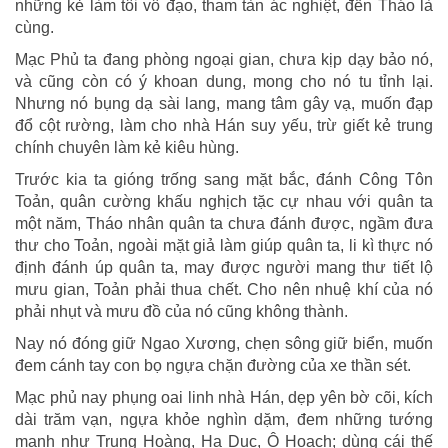
những kẻ làm tôi vô đạo, tham tàn ác nghiệt, đến Tháo là
cùng.
Mạc Phủ ta đang phòng ngoại gian, chưa kịp dạy bảo nó,
và cũng còn có ý khoan dung, mong cho nó tu tỉnh lại.
Nhưng nó bụng dạ sài lang, mang tâm gây vạ, muốn đạp
đổ cột rường, làm cho nhà Hán suy yếu, trừ giết kẻ trung
chính chuyên làm kẻ kiêu hùng.
Trước kia ta gióng trống sang mặt bắc, đánh Công Tôn
Toản, quân cường khấu nghịch tặc cự nhau với quân ta
một năm, Tháo nhân quân ta chưa đánh được, ngầm đưa
thư cho Toản, ngoài mặt giả làm giúp quân ta, li kì thực nó
định đánh úp quân ta, may được người mang thư tiết lộ
mưu gian, Toản phải thua chết. Cho nên nhuệ khí của nó
phải nhụt và mưu đồ của nó cũng không thành.
Nay nó đóng giữ Ngao Xương, chẹn sông giữ biển, muốn
đem cánh tay con bọ ngựa chặn đường của xe thần sét.
Mạc phủ nay phụng oai linh nhà Hán, dẹp yên bờ cõi, kích
dài trăm vạn, ngựa khỏe nghìn dặm, đem những tướng
mạnh như Trung Hoàng, Hạ Dục, Ô Hoạch; dùng cái thế