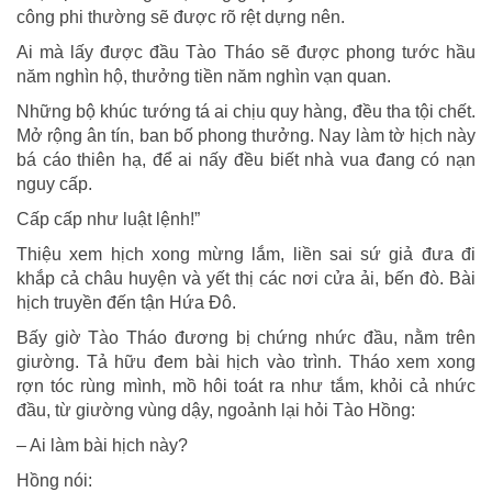
công phi thường sẽ được rõ rệt dựng nên.
Ai mà lấy được đầu Tào Tháo sẽ được phong tước hầu
năm nghìn hộ, thưởng tiền năm nghìn vạn quan.
Những bộ khúc tướng tá ai chịu quy hàng, đều tha tội chết.
Mở rộng ân tín, ban bố phong thưởng. Nay làm tờ hịch này
bá cáo thiên hạ, để ai nấy đều biết nhà vua đang có nạn
nguy cấp.
Cấp cấp như luật lệnh!”
Thiệu xem hịch xong mừng lắm, liền sai sứ giả đưa đi
khắp cả châu huyện và yết thị các nơi cửa ải, bến đò. Bài
hịch truyền đến tận Hứa Đô.
Bấy giờ Tào Tháo đương bị chứng nhức đầu, nằm trên
giường. Tả hữu đem bài hịch vào trình. Tháo xem xong
rợn tóc rùng mình, mồ hôi toát ra như tắm, khỏi cả nhức
đầu, từ giường vùng dậy, ngoảnh lại hỏi Tào Hồng:
– Ai làm bài hịch này?
Hồng nói: