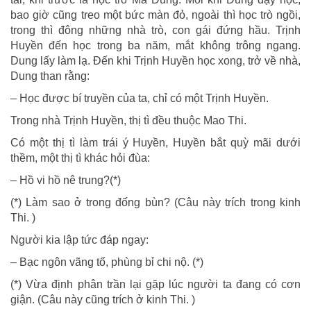
bao giờ cũng treo một bức màn đỏ, ngoài thì học trò ngồi,
trong thì đông những nhà trò, con gái đứng hầu. Trịnh
Huyền đến học trong ba năm, mắt không trông ngang.
Dung lấy làm lạ. Đến khi Trịnh Huyền học xong, trở về nhà,
Dung than rằng:
– Học được bí truyền của ta, chỉ có một Trịnh Huyền.
Trong nhà Trịnh Huyền, thị tì đều thuộc Mao Thi.
Có một thị tì làm trái ý Huyền, Huyền bắt quỳ mãi dưới
thềm, một thị tì khác hỏi đùa:
– Hồ vi hồ nê trung?(*)
(*) Làm sao ở trong đống bùn? (Câu này trích trong kinh
Thi. )
Người kia lập tức đáp ngay:
– Bạc ngôn vãng tố, phùng bỉ chi nộ. (*)
(*) Vừa định phân trần lại gặp lúc người ta đang có cơn
giận. (Câu này cũng trích ở kinh Thi. )