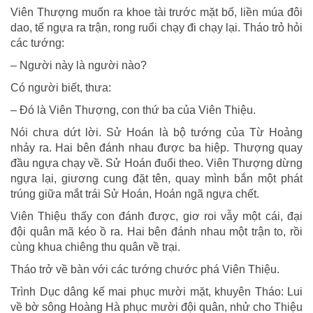
Viên Thượng muốn ra khoe tài trước mặt bố, liền múa đôi
dao, tế ngựa ra trận, rong ruổi chạy đi chạy lại. Tháo trỏ hỏi
các tướng:
– Người này là người nào?
Có người biết, thưa:
– Đó là Viên Thượng, con thứ ba của Viên Thiệu.
Nói chưa dứt lời. Sử Hoán là bộ tướng của Từ Hoảng
nhảy ra. Hai bên đánh nhau được ba hiệp. Thượng quay
đầu ngựa chạy về. Sử Hoán đuổi theo. Viên Thượng dừng
ngựa lại, giương cung đặt tên, quay mình bắn một phát
trúng giữa mắt trái Sử Hoán, Hoán ngã ngựa chết.
Viên Thiệu thấy con đánh được, giơ roi vẫy một cái, đại
đội quân mã kéo ồ ra. Hai bên đánh nhau một trận to, rồi
cùng khua chiêng thu quân về trại.
Tháo trở về bàn với các tướng chước phá Viên Thiệu.
Trình Dục dâng kế mai phục mười mặt, khuyên Tháo: Lui
về bờ sông Hoàng Hà phục mười đội quân, nhử cho Thiệu