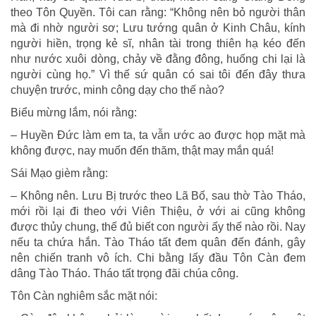
theo Tôn Quyền. Tôi can rằng: “Không nên bỏ người thân
mà đi nhờ người sơ; Lưu tướng quân ở Kinh Châu, kính
người hiền, trọng kẻ sĩ, nhân tài trong thiên hạ kéo đến
như nước xuôi dòng, chảy về đằng đông, huống chi lại là
người cùng họ.” Vì thế sứ quân có sai tôi đến đây thưa
chuyện trước, minh công dạy cho thế nào?
Biểu mừng lắm, nói rằng:
– Huyền Đức làm em ta, ta vẫn ước ao được họp mặt mà
không được, nay muốn đến thăm, thật may mắn quá!
Sái Mạo gièm rằng:
– Không nên. Lưu Bị trước theo Lã Bố, sau thờ Tào Tháo,
mới rồi lại đi theo với Viên Thiệu, ở với ai cũng không
được thủy chung, thế đủ biết con người ấy thế nào rồi. Nay
nếu ta chứa hắn. Tào Tháo tất đem quân đến đánh, gây
nên chiến tranh vô ích. Chi bằng lấy đầu Tôn Càn đem
dâng Tào Tháo. Tháo tất trọng đãi chúa công.
Tôn Càn nghiêm sắc mặt nói: