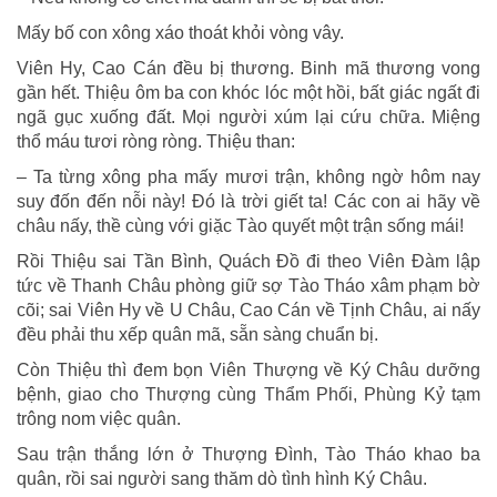
Mấy bố con xông xáo thoát khỏi vòng vây.
Viên Hy, Cao Cán đều bị thương. Binh mã thương vong
gần hết. Thiệu ôm ba con khóc lóc một hồi, bất giác ngất đi
ngã gục xuống đất. Mọi người xúm lại cứu chữa. Miệng
thổ máu tươi ròng ròng. Thiệu than:
– Ta từng xông pha mấy mươi trận, không ngờ hôm nay
suy đốn đến nỗi này! Đó là trời giết ta! Các con ai hãy về
châu nấy, thề cùng với giặc Tào quyết một trận sống mái!
Rồi Thiệu sai Tần Bình, Quách Đồ đi theo Viên Đàm lập
tức về Thanh Châu phòng giữ sợ Tào Tháo xâm phạm bờ
cõi; sai Viên Hy về U Châu, Cao Cán về Tịnh Châu, ai nấy
đều phải thu xếp quân mã, sẵn sàng chuẩn bị.
Còn Thiệu thì đem bọn Viên Thượng về Ký Châu dưỡng
bệnh, giao cho Thượng cùng Thẩm Phối, Phùng Kỷ tạm
trông nom việc quân.
Sau trận thắng lớn ở Thượng Đình, Tào Tháo khao ba
quân, rồi sai người sang thăm dò tình hình Ký Châu.