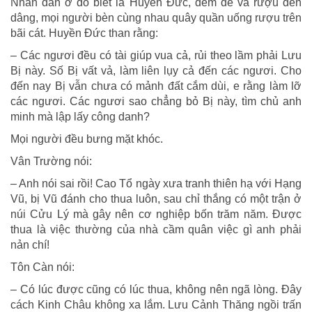
Nhân dân ở đó biết là Huyền Đức, đem dê và rượu đến
dâng, mọi người bèn cùng nhau quây quần uống rượu trên
bãi cát. Huyền Đức than rằng:
– Các ngươi đều có tài giúp vua cả, rủi theo lầm phải Lưu
Bị này. Số Bị vất vả, làm liên lụy cả đến các ngươi. Cho
đến nay Bị vẫn chưa có mảnh đất cắm dùi, e rằng làm lỡ
các ngươi. Các ngươi sao chẳng bỏ Bị này, tìm chủ anh
minh mà lập lấy công danh?
Mọi người đều bưng mặt khóc.
Vân Trường nói:
– Anh nói sai rồi! Cao Tổ ngày xưa tranh thiên hạ với Hạng
Vũ, bị Vũ đánh cho thua luôn, sau chỉ thắng có một trận ở
núi Cửu Lý mà gây nên cơ nghiệp bốn trăm năm. Được
thua là việc thường của nhà cầm quân việc gì anh phải
nản chí!
Tôn Càn nói:
– Có lúc được cũng có lúc thua, không nên ngã lòng. Đây
cách Kinh Châu không xa lắm. Lưu Cảnh Thăng ngồi trấn