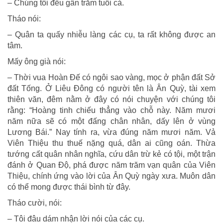
– Chúng tôi đều gần trăm tuổi cả.
Tháo nói:
– Quân ta quấy nhiễu làng các cụ, ta rất không được an
tâm.
Mấy ông già nói:
– Thời vua Hoàn Đế có ngôi sao vàng, mọc ở phận đất Sở
đất Tống. Ở Liêu Đông có người tên là Ân Quỳ, tài xem
thiên văn, đêm nằm ở đây có nói chuyện với chúng tôi
rằng: “Hoàng tinh chiếu thẳng vào chỗ này. Năm mươi
năm nữa sẽ có một đấng chân nhân, dấy lên ở vùng
Lương Bái.” Nay tính ra, vừa đúng năm mươi năm. Vả
Viên Thiệu thu thuế nặng quá, dân ai cũng oán. Thừa
tướng cất quân nhân nghĩa, cứu dân trừ kẻ có tội, một trận
đánh ở Quan Độ, phá được năm trăm vạn quân của Viên
Thiệu, chính ứng vào lời của Ân Quỳ ngày xưa. Muôn dân
có thể mong được thái bình từ đây.
Tháo cười, nói:
– Tôi đâu dám nhận lời nói của các cụ.