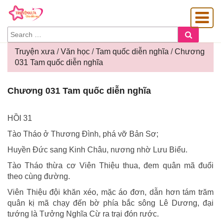
SEARCH
Search
FOR:
Truyện xưa
/
Văn học
/
Tam quốc diễn nghĩa
/
Chương
031 Tam quốc diễn nghĩa
OÀNG GIA
Chương
Chương 031 Tam quốc diễn nghĩa
031
Tam
quốc
HỒI 31
diễn
Tào Tháo ở Thương Đình, phá vỡ Bản Sơ;
nghĩa
Huyền Đức sang Kinh Châu, nương nhờ Lưu Biểu.
Tào Tháo thừa cơ Viên Thiệu thua, đem quân mã đuổi
theo cùng đường.
Viên Thiệu đội khăn xéo, mặc áo đơn, dẫn hơn tám trăm
quân kị mã chạy đến bờ phía bắc sông Lê Dương, đại
tướng là Tưởng Nghĩa Cừ ra trại đón rước.