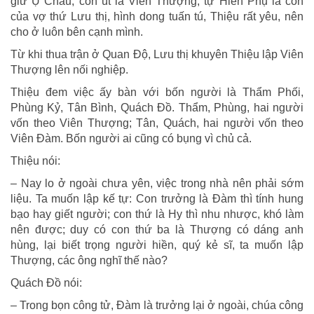
giữ Ụ Châu; con út là Viên Thượng, tự Hiển Phụ là con
của vợ thứ Lưu thị, hình dong tuấn tú, Thiệu rất yêu, nên
cho ở luôn bên cạnh mình.
Từ khi thua trận ở Quan Độ, Lưu thị khuyên Thiệu lập Viên
Thượng lên nối nghiệp.
Thiệu đem việc ấy bàn với bốn người là Thẩm Phối,
Phùng Kỷ, Tân Bình, Quách Đồ. Thẩm, Phùng, hai người
vốn theo Viên Thượng; Tân, Quách, hai người vốn theo
Viên Đàm. Bốn người ai cũng có bụng vì chủ cả.
Thiệu nói:
– Nay lo ở ngoài chưa yên, việc trong nhà nên phải sớm
liệu. Ta muốn lập kế tự: Con trưởng là Đàm thì tính hung
bạo hay giết người; con thứ là Hy thì nhu nhược, khó làm
nên được; duy có con thứ ba là Thượng có dáng anh
hùng, lại biết trọng người hiền, quý kẻ sĩ, ta muốn lập
Thượng, các ông nghĩ thế nào?
Quách Đồ nói:
– Trong bọn công tử, Đàm là trưởng lại ở ngoài, chúa công