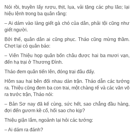
Nói rồi, truyền lấy rượu, thịt, lụa, vải tặng các phụ lão; lại
hiệu lệnh trong ba quân rằng:
– Ai dám vào làng giết gà chó của dân, phải tội cũng như
giết người.
Bởi thế, quân dân ai cũng phục. Tháo cũng mừng thầm.
Chợt lại có quân báo:
– Viên Thiệu họp quân bốn châu được hai ba mươi vạn,
đến hạ trại ở Thương Đình.
Tháo đem quân tiến lên, đóng trại đâu đấy.
Hôm sau hai bên đối nhau dàn trận. Tháo dẫn các tướng
ra. Thiệu cũng đem ba con trai, một chàng rể và các văn võ
ra trước trận, Tháo nói:
– Bản Sơ nay đã kế cùng, sức hết, sao chẳng đầu hàng,
đợi đến gươm kề cổ, hối sao cho kịp?
Thiệu giận lắm, ngoảnh lại hỏi các tướng:
– Ai dám ra đánh?