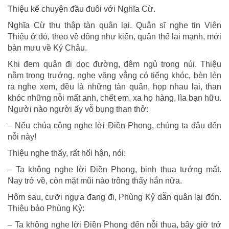
Thiệu kể chuyện đầu đuôi với Nghĩa Cừ.
Nghĩa Cừ thu thập tàn quân lại. Quân sĩ nghe tin Viên
Thiệu ở đó, theo về đông như kiến, quân thế lại mạnh, mới
bàn mưu về Ký Châu.
Khi đem quân đi dọc đường, đêm ngủ trong núi. Thiệu
nằm trong trướng, nghe văng vẳng có tiếng khóc, bèn lẻn
ra nghe xem, đều là những tàn quân, họp nhau lại, than
khóc những nỗi mất anh, chết em, xa họ hàng, lìa bạn hữu.
Người nào người ấy vỗ bụng than thở:
– Nếu chúa công nghe lời Điền Phong, chúng ta đâu đến
nỗi này!
Thiệu nghe thấy, rất hối hận, nói:
– Ta không nghe lời Điền Phong, binh thua tướng mất.
Nay trở về, còn mặt mũi nào trông thấy hắn nữa.
Hôm sau, cưỡi ngựa đang đi, Phùng Kỷ dẫn quân lại đón.
Thiệu bảo Phùng Kỷ:
– Ta không nghe lời Điền Phong đến nỗi thua, bây giờ trở