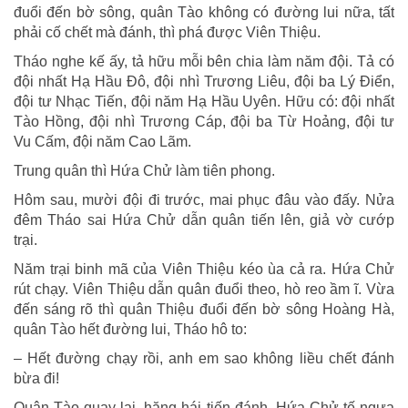
đuổi đến bờ sông, quân Tào không có đường lui nữa, tất
phải cố chết mà đánh, thì phá được Viên Thiệu.
Tháo nghe kế ấy, tả hữu mỗi bên chia làm năm đội. Tả có
đội nhất Hạ Hầu Đô, đội nhì Trương Liêu, đội ba Lý Điển,
đội tư Nhạc Tiến, đội năm Hạ Hầu Uyên. Hữu có: đội nhất
Tào Hồng, đội nhì Trương Cáp, đội ba Từ Hoảng, đội tư
Vu Cấm, đội năm Cao Lãm.
Trung quân thì Hứa Chử làm tiên phong.
Hôm sau, mười đội đi trước, mai phục đâu vào đấy. Nửa
đêm Tháo sai Hứa Chử dẫn quân tiến lên, giả vờ cướp
trại.
Năm trại binh mã của Viên Thiệu kéo ùa cả ra. Hứa Chử
rút chạy. Viên Thiệu dẫn quân đuổi theo, hò reo ầm ĩ. Vừa
đến sáng rõ thì quân Thiệu đuổi đến bờ sông Hoàng Hà,
quân Tào hết đường lui, Tháo hô to:
– Hết đường chạy rồi, anh em sao không liều chết đánh
bừa đi!
Quân Tào quay lại, hăng hái tiến đánh, Hứa Chử tế ngựa