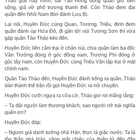
Tháo giật nảy mình, sai Tào Hồng đóng quân giữ bên
sông, giả vờ phô trương thanh thế. Còn Tháo đem đại
quân đến Nhữ Nam đón đánh Lưu Bị.
Lại nói, Huyền Đức cùng Quan, Trương, Triệu, định đem
quân đánh úp Hứa Đô, đi gần tới núi Tượng Sơn thì vừa
gặp quân Tào Tháo kéo đến.
Huyền Đức liền cắm trại ở chân núi, chia quân làm ba đội:
Vân Trường đóng ở góc đông nam, Trương Phi đóng ở
góc tây nam, còn Huyền Đức cùng Triệu Vân lập trại ở mặt
chính nam.
Quân Tào Tháo đến, Huyền Đức đánh trống ra quân, Tháo
dàn thành thế trận rồi gọi Huyền Đức ra nói chuyện.
Huyền Đức cưỡi ngựa ra cửa cờ, Tháo giơ roi mắng rằng:
– Ta đãi người làm thượng khách, sao người nỡ trái nghĩa
quên ơn?
Huyền Đức đáp:
– Ngươi giả danh tướng nhà Hán, thực là giặc nước. Ta là
tôn thân nhà Hán, vâng mật chiếu của thiên tử đến đây