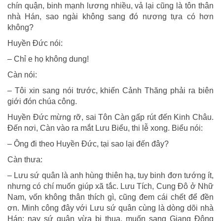
chín quận, binh mạnh lương nhiều, vả lại cũng là tôn thân
nhà Hán, sao ngài không sang đó nương tựa có hơn
không?
Huyền Đức nói:
– Chỉ e họ không dung!
Càn nói:
– Tôi xin sang nói trước, khiến Cảnh Thăng phải ra biên
giới đón chúa công.
Huyền Đức mừng rỡ, sai Tôn Càn gấp rút đến Kinh Châu.
Đến nơi, Càn vào ra mắt Lưu Biểu, thi lễ xong. Biểu nói:
– Ông đi theo Huyền Đức, tại sao lại đến đây?
Càn thưa:
– Lưu sứ quân là anh hùng thiên hạ, tuy binh đơn tướng ít,
nhưng có chí muốn giúp xã tắc. Lưu Tích, Cung Đô ở Nhữ
Nam, vốn không thân thích gì, cũng đem cái chết để đền
ơn. Minh công đây với Lưu sứ quân cùng là dòng dõi nhà
Hán; nay sứ quân vừa bị thua, muốn sang Giang Đông