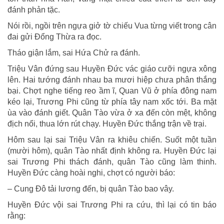
đánh phản tặc.
Nói rồi, ngồi trên ngựa giở tờ chiếu Vua từng viết trong cân
đai gửi Đổng Thừa ra đọc.
Tháo giận lắm, sai Hứa Chử ra đánh.
Triệu Vân đứng sau Huyền Đức vác giáo cưỡi ngựa xông
lên. Hai tướng đánh nhau ba mươi hiệp chưa phân thắng
bại. Chợt nghe tiếng reo ầm ĩ, Quan Vũ ở phía đông nam
kéo lại, Trương Phi cũng từ phía tây nam xốc tới. Ba mặt
ùa vào đánh giết. Quân Tào vừa ở xa đến còn mệt, không
địch nổi, thua lớn rút chạy. Huyền Đức thắng trận về trại.
Hôm sau lại sai Triệu Vân ra khiêu chiến. Suốt một tuần
(mười hôm), quân Tào nhất định không ra. Huyền Đức lại
sai Trương Phi thách đánh, quân Tào cũng làm thinh.
Huyền Đức càng hoài nghi, chợt có người báo:
– Cung Đô tải lương đến, bị quân Tào bao vây.
Huyền Đức vội sai Trương Phi ra cứu, thì lại có tin báo
rằng: