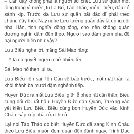
– Càn đây không phải là người sợ chết. Lưu sứ quân một
lòng trung vì nước, lũ Lã Bố, Tào Tháo, Viên Thiệu, đâu có
sánh kịp. Trước kia Lưu sứ quân bất đắc dĩ phải theo
chúng đấy thôi. Nay nghe Lưu tướng quân đây là dòng dõi
nhà Hán, tình nghĩa đồng tông, cho nên không quản
đường nghìn dặm đến theo. Ngươi sao dám gièm pha để
hại người hiền như vậy?
Lưu Biểu nghe lời, mắng Sái Mạo rằng:
– Ý ta đã quyết, ngươi chớ nhiều lời!
Sái Mạo hổ thẹn lui ra.
Lưu Biểu liền sai Tôn Càn về báo trước, một mặt thân ra
khỏi thành ba mươi dặm nghênh tiếp.
Huyền Đức ra mắt Lưu Biểu, giữ lễ phép rất cẩn thận. Biểu
cũng đối đãi rất hậu. Huyền Đức dẫn Quan, Trương vào
yết kiến Lưu Biểu. Biểu cùng bọn Huyền Đức vào Kinh
Châu, sắp xếp nhà cửa cho ở.
Lại nói Tào Tháo dò biết Huyền Đức đã sang Kinh Châu
theo Lưu Biểu, muốn đem quân đến đánh ngay. Trình Dục