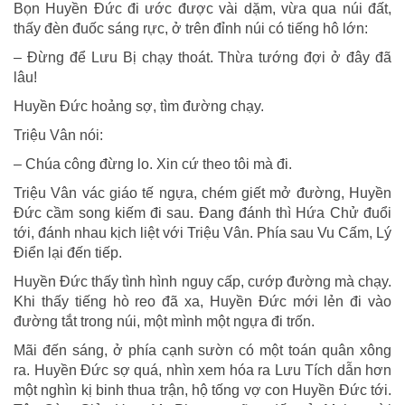
Bọn Huyền Đức đi ước được vài dặm, vừa qua núi đất,
thấy đèn đuốc sáng rực, ở trên đỉnh núi có tiếng hô lớn:
– Đừng để Lưu Bị chạy thoát. Thừa tướng đợi ở đây đã
lâu!
Huyền Đức hoảng sợ, tìm đường chạy.
Triệu Vân nói:
– Chúa công đừng lo. Xin cứ theo tôi mà đi.
Triệu Vân vác giáo tế ngựa, chém giết mở đường, Huyền
Đức cầm song kiếm đi sau. Đang đánh thì Hứa Chử đuổi
tới, đánh nhau kịch liệt với Triệu Vân. Phía sau Vu Cấm, Lý
Điển lại đến tiếp.
Huyền Đức thấy tình hình nguy cấp, cướp đường mà chạy.
Khi thấy tiếng hò reo đã xa, Huyền Đức mới lẻn đi vào
đường tắt trong núi, một mình một ngựa đi trốn.
Mãi đến sáng, ở phía cạnh sườn có một toán quân xông
ra. Huyền Đức sợ quá, nhìn xem hóa ra Lưu Tích dẫn hơn
một nghìn kị binh thua trận, hộ tống vợ con Huyền Đức tới.