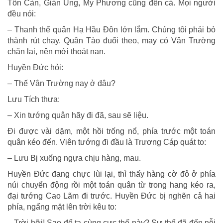
Tôn Càn, Giản Ung, My Phương cũng đến cả. Mọi người
đều nói:
– Thanh thế quân Hạ Hầu Đôn lớn lắm. Chúng tôi phải bỏ
thành rút chạy. Quân Tào đuổi theo, may có Vân Trường
chặn lại, nên mới thoát nạn.
Huyền Đức hỏi:
– Thế Vân Trường nay ở đâu?
Lưu Tích thưa:
– Xin tướng quân hãy đi đã, sau sẽ liệu.
Đi được vài dặm, một hồi trống nổ, phía trước một toán
quân kéo đến. Viên tướng đi đầu là Trương Cáp quát to:
– Lưu Bị xuống ngựa chịu hàng, mau.
Huyền Đức đang chực lùi lại, thì thấy hàng cờ đỏ ở phía
núi chuyển động rồi một toán quân từ trong hang kéo ra,
đại tướng Cao Lãm đi trước. Huyền Đức bị nghẽn cả hai
phía, ngẩng mặt lên trời kêu to:
– Trời hỡi! Sao để ta cùng cực thế này? Sự thể đã đến nỗi