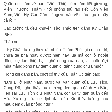
Quân do thám về báo: “Viên Thiệu ốm nằm liệt giường;
Viên Thượng, Thẩm Phối phòng thủ ráo riết. Còn Viên
Đàm, Viên Hy, Cao Cán thì người nào về châu người nấy
cả rồi.”
Các tướng tá đều khuyên Tào Tháo tiến đánh Ký Châu
ngay.
Tháo nói:
– Ký Châu lương thực rất nhiều. Thẩm Phối lại có mưu trí,
chưa dễ phá ngay được; hiện nay lúa má còn ở ngoài
đồng, sợ làm thiệt hại nghề nông của dân, ta muốn đợi
mùa màng xong hãy đem quân đi đánh cũng chưa muộn.
Trong khi đang bàn, chợt có thư của Tuân Úc đến báo:
“Lưu Bị ở Nhữ Nam, được vài vạn quân của Lưu Tích,
Cung Đô, nghe thấy thừa tướng đem quân đánh Hà Bắc,
liền sai Lưu Tích giữ Nhữ Nam, còn Bị tự dẫn quân đến
Hứa Xương thừa cơ định đánh úp. Xin thừa tướng mau
mau đem quân phòng ngự.”