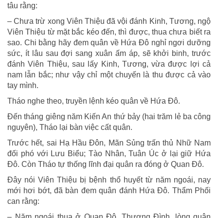
tâu rằng:
– Chưa trừ xong Viên Thiệu đã vội đánh Kinh, Tương, ngộ
Viên Thiệu từ mặt bắc kéo đến, thì được, thua chưa biết ra
sao. Chi bằng hãy đem quân về Hứa Đô nghỉ ngơi dưỡng
sức, ít lâu sau đợi sang xuân ấm áp, sẽ khởi binh, trước
đánh Viên Thiệu, sau lấy Kinh, Tương, vừa được lợi cả
nam lẫn bắc; như vậy chỉ một chuyến là thu được cả vào
tay mình.
Tháo nghe theo, truyền lệnh kéo quân về Hứa Đô.
Đến tháng giêng năm Kiến An thứ bảy (hai trăm lẻ ba công
nguyên), Tháo lại bàn việc cất quân.
Trước hết, sai Hạ Hầu Đôn, Mãn Sủng trấn thủ Nhữ Nam
đối phó với Lưu Biểu; Tào Nhân, Tuân Úc ở lại giữ Hứa
Đô. Còn Tháo tự thống lĩnh đại quân ra đóng ở Quan Đô.
Đây nói Viên Thiệu bị bệnh thổ huyết từ năm ngoái, nay
mới hơi bớt, đã bàn đem quân đánh Hứa Đô. Thẩm Phối
can rằng:
– Năm ngoái thua ở Quan Độ, Thượng Đình, lòng quân