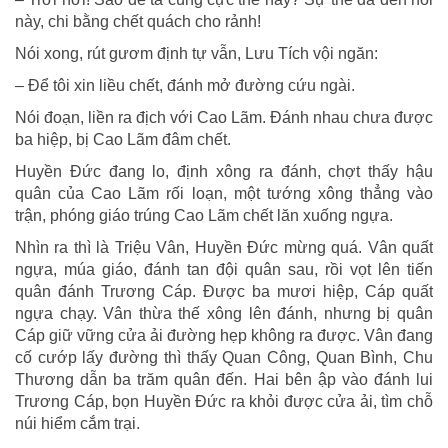
này, chi bằng chết quách cho rảnh!
Nói xong, rút gươm định tự vẫn, Lưu Tích vội ngăn:
– Để tôi xin liều chết, đánh mở đường cứu ngài.
Nói đoạn, liền ra địch với Cao Lãm. Đánh nhau chưa được
ba hiệp, bị Cao Lãm đâm chết.
Huyền Đức đang lo, định xông ra đánh, chợt thấy hậu
quân của Cao Lãm rối loạn, một tướng xông thẳng vào
trận, phóng giáo trúng Cao Lãm chết lăn xuống ngựa.
Nhìn ra thì là Triệu Vân, Huyền Đức mừng quá. Vân quất
ngựa, múa giáo, đánh tan đội quân sau, rồi vọt lên tiến
quân đánh Trương Cáp. Được ba mươi hiệp, Cáp quất
ngựa chạy. Vân thừa thế xông lên đánh, nhưng bị quân
Cáp giữ vững cửa ải đường hẹp không ra được. Vân đang
cố cướp lấy đường thì thấy Quan Công, Quan Bình, Chu
Thương dẫn ba trăm quân đến. Hai bên ập vào đánh lui
Trương Cáp, bọn Huyền Đức ra khỏi được cửa ải, tìm chỗ
núi hiểm cắm trại.