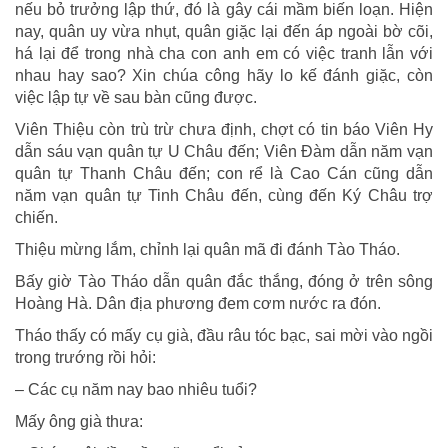
nếu bỏ trưởng lập thứ, đó là gây cái mầm biến loạn. Hiện
nay, quân uy vừa nhụt, quân giặc lại đến áp ngoài bờ cõi,
há lại để trong nhà cha con anh em có việc tranh lẫn với
nhau hay sao? Xin chúa công hãy lo kế đánh giặc, còn
việc lập tự về sau bàn cũng được.
Viên Thiệu còn trù trừ chưa định, chợt có tin báo Viên Hy
dẫn sáu vạn quân tự U Châu đến; Viên Đàm dẫn năm vạn
quân tự Thanh Châu đến; con rể là Cao Cán cũng dẫn
năm vạn quân tự Tinh Châu đến, cùng đến Ký Châu trợ
chiến.
Thiệu mừng lắm, chỉnh lại quân mã đi đánh Tào Tháo.
Bấy giờ Tào Tháo dẫn quân đắc thắng, đóng ở trên sông
Hoàng Hà. Dân địa phương đem cơm nước ra đón.
Tháo thấy có mấy cụ già, đầu râu tóc bạc, sai mời vào ngồi
trong trướng rồi hỏi:
– Các cụ năm nay bao nhiêu tuổi?
Mấy ông già thưa: