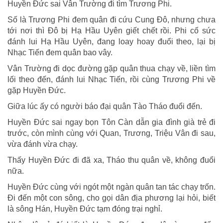
Huyền Đức sai Vân Trường đi tìm Trương Phi.
Số là Trương Phi đem quân đi cứu Cung Đô, nhưng chưa
tới nơi thì Đô bị Hạ Hầu Uyên giết chết rồi. Phi cố sức
đánh lui Hạ Hầu Uyên, đang loay hoay đuổi theo, lại bị
Nhạc Tiến đem quân bao vây.
Vân Trường đi dọc đường gặp quân thua chạy về, liền tìm
lối theo đến, đánh lui Nhạc Tiến, rồi cùng Trương Phi về
gặp Huyền Đức.
Giữa lúc ấy có người báo đại quân Tào Tháo đuổi đến.
Huyền Đức sai ngay bọn Tôn Càn dẫn gia đình già trẻ đi
trước, còn mình cùng với Quan, Trương, Triệu Vân đi sau,
vừa đánh vừa chạy.
Thấy Huyền Đức đi đã xa, Tháo thu quân về, không đuổi
nữa.
Huyền Đức cùng với ngót một ngàn quân tan tác chạy trốn.
Đi đến một con sông, cho gọi dân địa phương lại hỏi, biết
là sông Hán, Huyền Đức tạm đóng trại nghỉ.