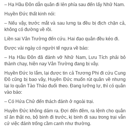
– Hạ Hầu Đôn dẫn quân đi lẻn phía sau đến lấy Nhữ Nam.
Huyền Đức thất kinh nói:
– Nếu vậy, trước mắt và sau lưng ta đều bị địch chặn cả,
không có đường về rồi.
Liền sai Vân Trường đến cứu. Hai đạo quân đều kéo đi.
Được vài ngày có người tế ngựa về báo:
– Hạ Hầu Đôn đã đánh vỡ Nhữ Nam, Lưu Tích phải bỏ
thành chạy, hiện nay Vân Trường đang bị vây.
Huyền Đức lo lắm, lại được tin cả Trương Phi đi cứu Cung
Đô cũng bị bao vây, Huyền Đức muốn rút quân về nhưng
lại lo quân Tào Tháo đuổi theo. Đang lưỡng lự, thì có quân
vào báo:
– Có Hứa Chử đến thách đánh ở ngoài trại.
Huyền Đức không dám ra. Đợi đến đêm, ra lệnh cho quân
sĩ ăn thật no, bộ binh đi trước, kị binh đi sau trong trại vẫn
cứ việc đánh trống cầm canh như thường.