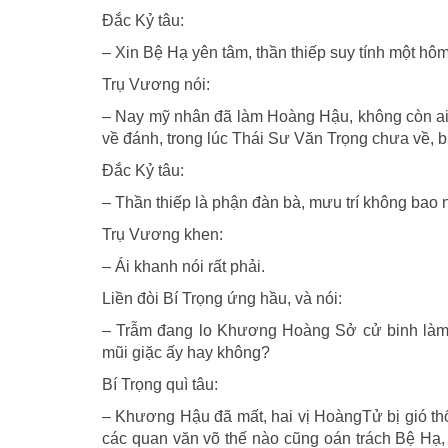
Ðắc Kỷ tâu:
– Xin Bệ Hạ yên tâm, thần thiếp suy tính một hôm
Trụ Vương nói:
– Nay mỹ nhân đã làm Hoàng Hậu, không còn ai
về đánh, trong lúc Thái Sư Văn Trọng chưa về, b
Ðắc Kỷ tâu:
– Thần thiếp là phận đàn bà, mưu trí không bao 
Trụ Vương khen:
– Ái khanh nói rất phải.
Liền đòi Bí Trọng ứng hầu, và nói:
– Trẫm đang lo Khương Hoàng Sở cử binh làm
mũi giặc ấy hay không?
Bí Trọng quì tâu:
– Khương Hậu đã mất, hai vị HoàngTử bị gió thổ
các quan văn võ thế nào cũng oán trách Bệ Hạ