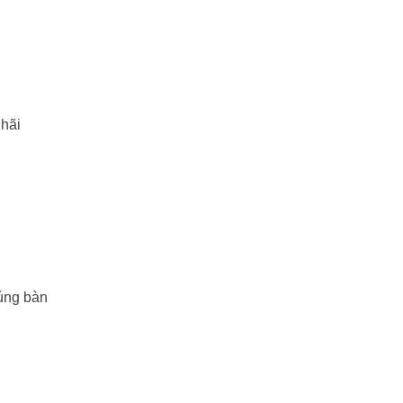
 hãi
húng bàn