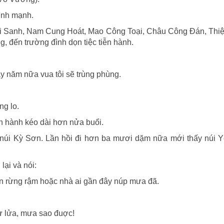
inh mạnh.
hi Sanh, Nam Cung Hoát, Mao Công Toại, Châu Công Ðán, Thi
, đến trường đình dọn tiệc tiễn hành.
y năm nữa vua tôi sẽ trùng phùng.
ng lo.
n hành kéo dài hơn nửa buổi.
 núi Kỳ Sơn. Lần hồi đi hơn ba mươi dặm nữa mới thấy núi 
lại và nói:
ản rừng rậm hoặc nhà ai gần đây núp mưa đã.
ư lửa, mưa sao đuợc!