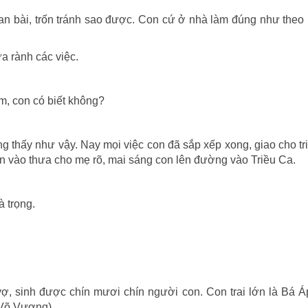
an bài, trốn tránh sao được. Con cứ ở nhà làm đúng như theo 
a rành các việc.
m, con có biết không?
ng thấy như vậy. Nay mọi việc con đã sắp xếp xong, giao cho tr
on vào thưa cho mẹ rõ, mai sáng con lên đường vào Triều Ca.
à trọng.
ợ, sinh được chín mươi chín người con. Con trai lớn là Bá 
 Võ Vương).