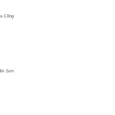
ệu Công
Yên Sơn