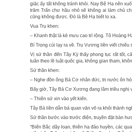
giặc ấy tất không tránh khỏi. Nay Bệ Hạ nên xu
trăm Trấn chư hầu nhỏ sẽ không ai làm chủ ch
cũng không được. Ðó là Bệ Hạ biết lo xa.
Vua Trụ khen:
– Khanh thật là kẻ mưu cao trí rộng. Tô Hoàng H
Bí Trọng cúi lạy ra về. Trụ Vương liền viết chiếu
Vị sứ thần đến Tây Kỳ thấy phong tục rất tốt, 
tuân theo lề luật quốc gia, không gian tham, khô
Sứ thần khen:
– Nghe đồn ông Bá Cơ nhân đức, trị nước ôn hò
Bấy giờ, Tây Bá Cơ Xương đang lâm triều nghị v
– Thiên sứ xin vào yết kiến.
Tây Bá liền dẫn bá quan văn võ ra khỏi thành ng
Sứ thần bước vào trước điện, truyền đặt bàn hư
“Biển Bắc dậy loạn, thiên hạ đảo huyền, các qua