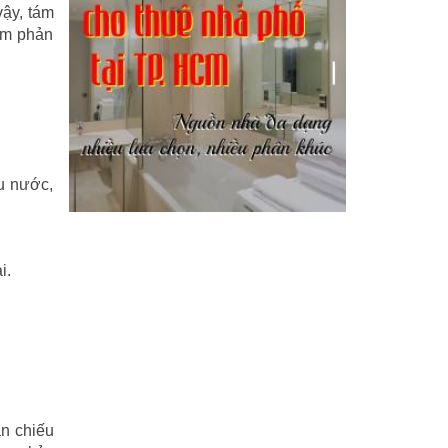
Kỹ năng
(18)
vậy, tám
àm phản
Liên Thành quyết
(13)
LỘC ĐỈNH KÝ
(52)
Nước ngoài
(5)
Phi Hồ ngoại truyện
(21)
êu nước,
Phong thần diễn nghĩa
(100)
Sống khỏe
(7)
i.
TÁI SINH HOÀN TOÀN
(1.130)
Tam quốc diễn nghĩa
(126)
Tây du ký
(100)
an chiếu
THẦN ĐIÊU ĐẠI HIỆP
(40)