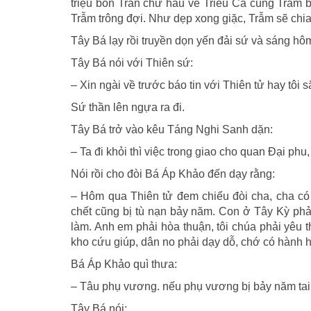
triệu bốn Trấn chư hầu về Triều Ca cùng Trẫm 
Trẫm trông đợi. Như dẹp xong giặc, Trẫm sẽ chi
Tây Bá lạy rồi truyền dọn yến đải sứ và sáng h
Tây Bá nói với Thiên sứ:
– Xin ngài về trước báo tin với Thiên tử hay tôi
Sứ thần lên ngựa ra đi.
Tây Bá trở vào kêu Táng Nghi Sanh dặn:
– Ta đi khỏi thì việc trong giao cho quan Ðại p
Nói rồi cho đòi Bá Áp Khảo đến dạy rằng:
– Hôm qua Thiên tử đem chiếu đòi cha, cha có 
chết cũng bị tù nạn bảy năm. Con ở Tây Kỳ phải
làm. Anh em phải hòa thuận, tôi chúa phải yêu 
kho cứu giúp, dân no phải dạy dỗ, chớ có hành 
Bá Áp Khảo quì thưa:
– Tâu phụ vương. nếu phụ vương bị bảy năm tai 
Tây Bá nói: