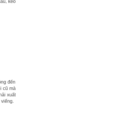
mau, kẻo
THIÊN LONG BÁT BỘ
(51)
THƯ KIẾM ÂN CỪU LỤC
(24)
Thủy hử
(70)
Tiểu Lý Phi Đao
(27)
TIẾU NGẠO GIANG HỒ
(162)
Tiểu Thuyết
(1)
hông đến
Truyện cười
(88)
ối cũ mà
hải xuất
Truyện kiếm hiệp
(1)
 viếng.
Truyện ngắn
(25)
Truyện tổng hợp
(57)