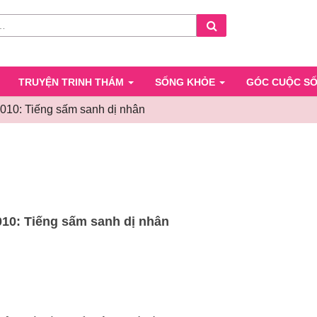
Search
TRUYỆN TRINH THÁM
SỐNG KHỎE
GÓC CUỘC S
10: Tiếng sấm sanh dị nhân
Chương
010:
Tiếng
sấm
sanh
dị
10: Tiếng sấm sanh dị nhân
nhân