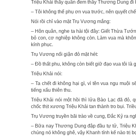
Triệu Khải thấy quân đem thây Thương Dung đi b
– Tôi không thể phụ ơn vua trước, nên quyết chết 
Nói rồi chỉ vào mặt Trụ Vương mắng:
– Hôn quân, nghe ta hài tội đây: Giết Thừa Tướn
bỏ con, cơ nghiệp không còn. Làm vua mà không
kính phục.
Trụ Vương nổi giận đỏ mặt hét:
– Ðồ thất phu, không còn biết giữ đạo vua tôi là
Triệu Khải nói:
– Ta chết đi không hại gì, vì tên vua ngu muội 
tiếng xấu thiên thu.
Triệu Khải nói một hồi thì lửa Bào Lạc đã đỏ, qu
chốc thịt xương Triệu Khải tan thành tro bụi. Tri
Trụ Vương truyền bãi trào về cung, Ðắc Kỷ ra ngh
– Bữa nay Thương Dung đập đầu tự tử, Triệu Khả
chúng nó không ghê, vậy Khanh tính kế nào trị b