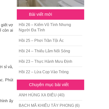
Bài viết mới
Hồi 26 – Kiếm Vô Tình Nhưng
 giết vợ
Người Đa Tình
ế còn ai
Hồi 25 – Phơi Trần Tội Ác
Hồi 24 – Thiếu Lâm Nổi Sóng
Hồi 23 – Thực Hành Mưu Định
i sỉ vả,
Hồi 22 – Lừa Cọp Vào Tròng
ạc. Phút
Chuyên mục bài viết
ANH HÙNG XẠ ĐIÊU
(40)
 hình ấy
BẠCH MÃ KHIẾU TÂY PHONG
(6)