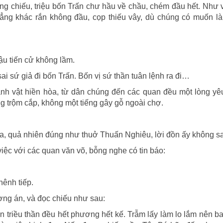
ống chiếu, triệu bốn Trấn chư hầu về chầu, chém đầu hết. Như 
ẳng khác rắn không đầu, cọp thiếu vây, dù chúng có muốn l
ậu tiến cử không lầm.
 sai sứ giả đi bốn Trấn. Bốn vị sứ thần tuân lệnh ra đi…
cảnh vật hiền hòa, từ dân chúng đến các quan đều một lòng y
ng trộm cắp, không một tiếng gây gỗ ngoài chợ.
a, quả nhiên đúng như thuở Thuấn Nghiêu, lời đồn ấy không sa
iệc với các quan văn võ, bỗng nghe có tin báo:
hênh tiếp.
ơng án, và đọc chiếu như sau:
n triều thần đều hết phương hết kế. Trẫm lấy làm lo lắm nên b