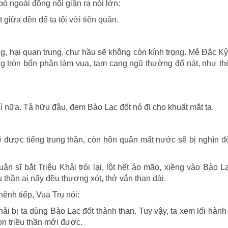
ỏ ngoài đồng nổi giận ra nói lớn:
giữa đền để tạ tội với tiên quân.
g, hại quan trung, chư hầu sẽ không còn kính trọng. Mê Ðắc Kỷ
 tròn bổn phận làm vua, tam cang ngũ thường đổ nát, như th
 gì nữa. Tả hữu đâu, đem Bào Lạc đốt nó đi cho khuất mắt ta.
sẽ được tiếng trung thần, còn hôn quân mất nước sẽ bị nghìn đờ
ân sĩ bắt Triệu Khải trói lại, lột hết áo mão, xiềng vào Bào L
ều thần ai nấy đều thương xót, thở vắn than dài.
ênh tiếp, Vua Trụ nói:
i bị ta dùng Bào Lạc đốt thành than. Tuy vậy, ta xem lối hành
ọn triều thần mới được.