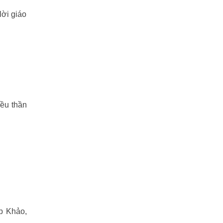
Tuyết sơn phi hồ
(11)
lời giáo
Văn học
(2)
Video
(2)
Võ lâm ngũ bá
(86)
Ỷ THIÊN ĐỒ LONG KÝ
(42)
iều thần
Điệp viên 007 – Chiến Dịch Sấm Sét
(6)
ĐIỆP VIÊN 007 – SÒNG BẠC
HOÀNG GIA
(27)
ĐÔNG CHU LIỆT QUỐC
(110)
Áp Khảo,