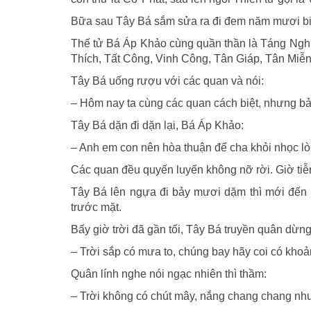
Bữa sau Tây Bá sắm sửa ra đi đem năm mươi b
Thế tử Bá Áp Khảo cùng quần thần là Táng Ng
Thích, Tất Công, Vinh Công, Tân Giáp, Tân Miễng
Tây Bá uống rượu với các quan và nói:
– Hôm nay ta cùng các quan cách biệt, nhưng bả
Tây Bá dặn đi dặn lại, Bá Áp Khảo:
– Anh em con nên hòa thuận để cha khỏi nhọc lò
Các quan đều quyến luyến không nỡ rời. Giờ tiễ
Tây Bá lên ngựa đi bảy mươi dặm thì mới đến
trước mặt.
Bấy giờ trời đã gần tối, Tây Bá truyền quân dừng 
– Trời sắp có mưa to, chúng bay hãy coi có kho
Quân lính nghe nói ngạc nhiên thì thầm:
– Trời không có chút mây, nắng chang chang nh