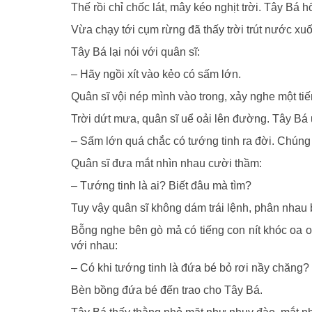
Thế rồi chỉ chốc lát, mây kéo nghịt trời. Tây Bá 
Vừa chạy tới cụm rừng đã thấy trời trút nước x
Tây Bá lại nói với quân sĩ:
– Hãy ngồi xít vào kẻo có sấm lớn.
Quân sĩ vội nép mình vào trong, xảy nghe một tiế
Trời dứt mưa, quân sĩ uể oải lên đường. Tây Bá ư
– Sấm lớn quá chắc có tướng tinh ra đời. Chúng b
Quân sĩ đưa mắt nhìn nhau cười thầm:
– Tướng tinh là ai? Biết đâu mà tìm?
Tuy vậy quân sĩ không dám trái lệnh, phân nhau 
Bỗng nghe bên gò mả có tiếng con nít khóc oa oa
với nhau:
– Có khi tướng tinh là đứa bé bỏ rơi nầy chăng?
Bèn bồng đứa bé đến trao cho Tây Bá.