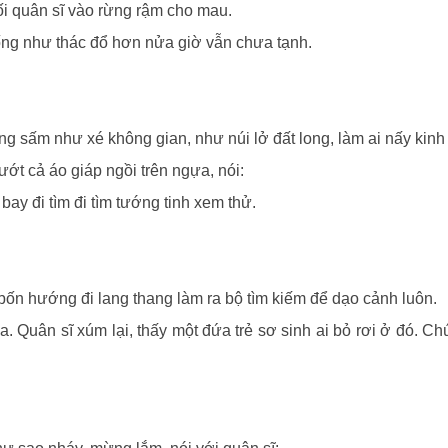
hối quân sĩ vào rừng rậm cho mau.
uống như thác đổ hơn nửa giờ vẫn chưa tạnh.
ng sấm như xé không gian, như núi lở đất long, làm ai nấy kinh
ớt cả áo giáp ngồi trên ngựa, nói:
ay đi tìm đi tìm tướng tinh xem thử.
bốn hướng đi lang thang làm ra bộ tìm kiếm để dạo cảnh luôn.
. Quân sĩ xúm lại, thấy một đứa trẻ sơ sinh ai bỏ rơi ở đó. C