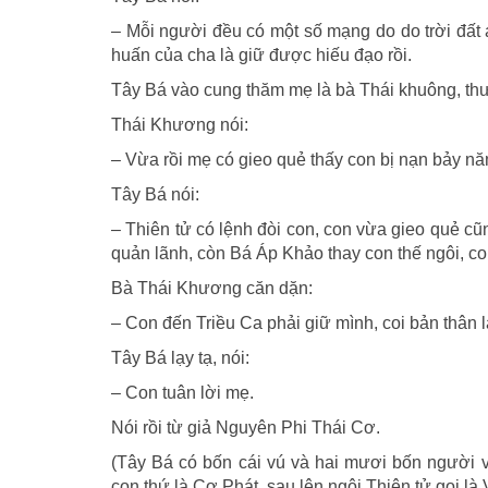
– Mỗi người đều có một số mạng do do trời đất 
huấn của cha là giữ được hiếu đạo rồi.
Tây Bá vào cung thăm mẹ là bà Thái khuông, thư
Thái Khương nói:
– Vừa rồi mẹ có gieo quẻ thấy con bị nạn bảy nă
Tây Bá nói:
– Thiên tử có lệnh đòi con, con vừa gieo quẻ cũ
quản lãnh, còn Bá Áp Khảo thay con thế ngôi, c
Bà Thái Khương căn dặn:
– Con đến Triều Ca phải giữ mình, coi bản thân l
Tây Bá lạy tạ, nói:
– Con tuân lời mẹ.
Nói rồi từ giả Nguyên Phi Thái Cơ.
(Tây Bá có bốn cái vú và hai mươi bốn người v
con thứ là Cơ Phát, sau lên ngôi Thiên tử gọi là