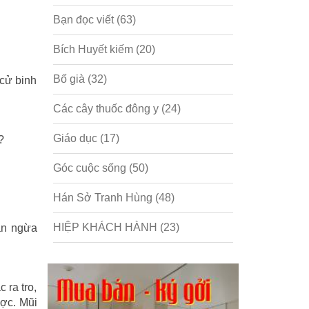
Bạn đọc viết
(63)
Bích Huyết kiếm
(20)
Bố già
(32)
cử binh
Các cây thuốc đông y
(24)
Giáo dục
(17)
?
Góc cuộc sống
(50)
Hán Sở Tranh Hùng
(48)
HIỆP KHÁCH HÀNH
(23)
ăn ngừa
Hồng lâu mộng
(124)
Kinh tế
(1)
 ra tro,
ợc. Mũi