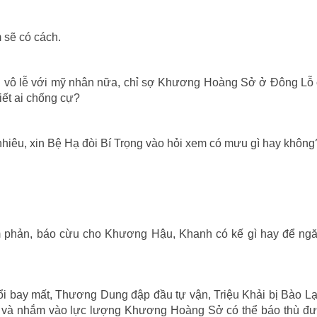
 sẽ có cách.
 vô lễ với mỹ nhân nữa, chỉ sợ Khương Hoàng Sở ở Ðông Lỗ 
iết ai chống cự?
nhiêu, xin Bệ Hạ đòi Bí Trọng vào hỏi xem có mưu gì hay không
 phản, báo cừu cho Khương Hậu, Khanh có kế gì hay để ng
i bay mất, Thương Dung đập đầu tự vận, Triệu Khải bị Bào Lạc
, và nhắm vào lực lượng Khương Hoàng Sở có thể báo thù đư