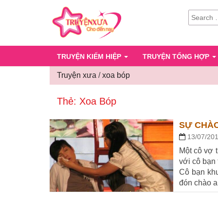
SEARCH
FOR:
TRUYỆN KIẾM HIỆP
TRUYỆN TỔNG HỢP
Truyện xưa
/
xoa bóp
Thẻ:
Xoa Bóp
SỰ CHÀ
13/07/20
Một cô vợ 
với cô bạn 
Cô bạn khu
đón chào a