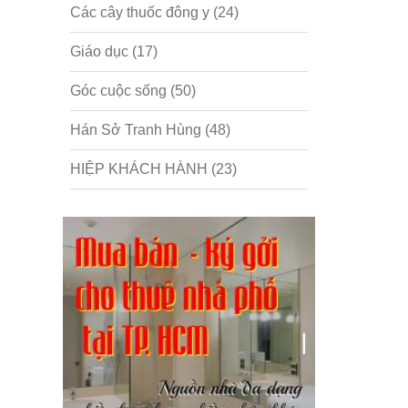
Các cây thuốc đông y
(24)
Giáo dục
(17)
Góc cuộc sống
(50)
Hán Sở Tranh Hùng
(48)
HIỆP KHÁCH HÀNH
(23)
Hồng lâu mộng
(124)
Kinh tế
(1)
Kỹ năng
(18)
Liên Thành quyết
(13)
LỘC ĐỈNH KÝ
(52)
Nước ngoài
(5)