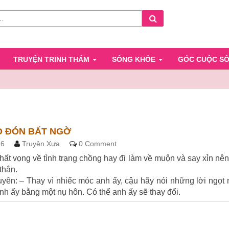
Search
TRUYỆN TRINH THÁM
SỐNG KHỎE
GÓC CUỘC S
O ĐÓN BẤT NGỜ
Comments
16
Truyện Xưa
0 Comment
thất vọng về tình trạng chồng hay đi làm về muộn và say xỉn nê
thân.
yên: – Thay vì nhiếc móc anh ấy, cậu hãy nói những lời ngọt
nh ấy bằng một nụ hôn. Có thể anh ấy sẽ thay đổi.