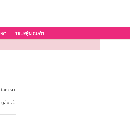
ỐNG
TRUYỆN CƯỜI
n tâm sự
 ngào và