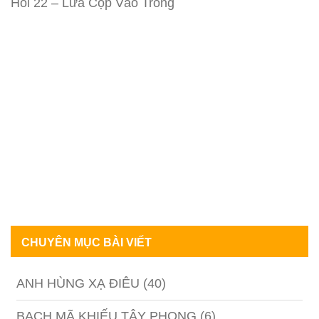
Hồi 22 – Lừa Cọp Vào Tròng
CHUYÊN MỤC BÀI VIẾT
ANH HÙNG XẠ ĐIÊU
(40)
BẠCH MÃ KHIẾU TÂY PHONG
(6)