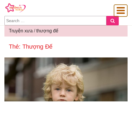
SEARCH
Search
FOR:
Truyện xưa
/
thượng đế
Thẻ:
Thượng Đế
OÀNG GIA