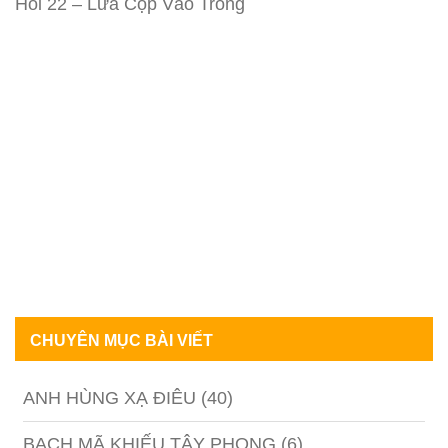
Hồi 22 – Lừa Cọp Vào Tròng
CHUYÊN MỤC BÀI VIẾT
ANH HÙNG XẠ ĐIÊU
(40)
BẠCH MÃ KHIẾU TÂY PHONG
(6)