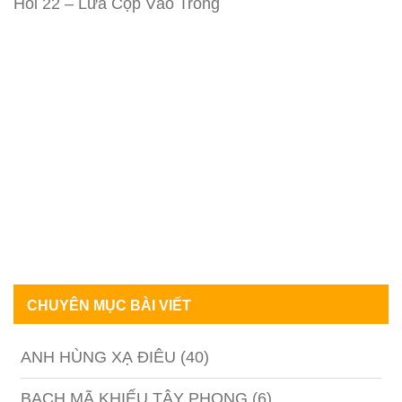
Hồi 22 – Lừa Cọp Vào Tròng
CHUYÊN MỤC BÀI VIẾT
ANH HÙNG XẠ ĐIÊU
(40)
BẠCH MÃ KHIẾU TÂY PHONG
(6)