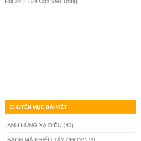
Hồi 22 – Lừa Cọp Vào Tròng
CHUYÊN MỤC BÀI VIẾT
ANH HÙNG XẠ ĐIÊU
(40)
BẠCH MÃ KHIẾU TÂY PHONG
(6)