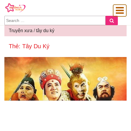
SEARCH
Search
FOR:
Truyện xưa
/
tây du ký
Thẻ:
Tây Du Ký
OÀNG GIA