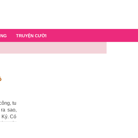
ỐNG
TRUYỆN CƯỜI
ỏ
công, tu
 ra sao,
u Ký. Có
hấu hiểu