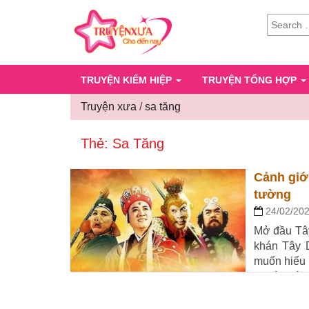
SEARCH
FOR:
TRUYỆN KIẾM HIỆP
TRUYỆN TỔNG HỢP
Truyện xưa
/
sa tăng
Thẻ:
Sa Tăng
Cảnh giới
tường
24/02/20
Mở đầu Tây
khán Tây D
muốn hiểu 
người nói,
hết thảy mọ