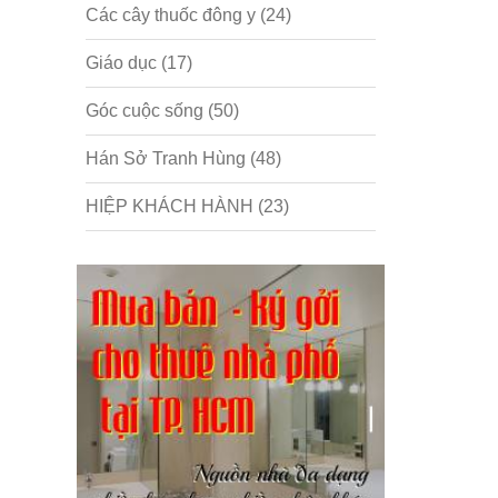
Các cây thuốc đông y
(24)
Giáo dục
(17)
Góc cuộc sống
(50)
Hán Sở Tranh Hùng
(48)
HIỆP KHÁCH HÀNH
(23)
Hồng lâu mộng
(124)
Kinh tế
(1)
Kỹ năng
(18)
Liên Thành quyết
(13)
LỘC ĐỈNH KÝ
(52)
Nước ngoài
(5)