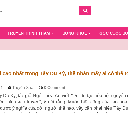
Search
TRUYỆN TRINH THÁM
SỐNG KHỎE
GÓC CUỘC S
 cao nhất trong Tây Du Ký, thế nhân mấy ai có thể t
Comments
24
Truyện Xưa
0 Comment
 Du Ký, tác giả Ngô Thừa Ân viết: “Dục trị tạo hóa hội nguyên 
u thích ách truyện”, ý nói rằng: Muốn biết công của tạo hóa
được ý nghĩa của đời người thế nào, vậy cần phải hiểu Tây D
 nếu bạn có thể thật sự hiểu được Tây Du Ký, vậy thì bạn đã t
i khổ nạn trên thế […]