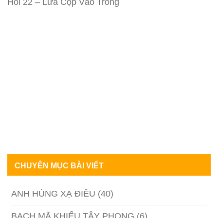
Hồi 22 – Lừa Cọp Vào Tròng
CHUYÊN MỤC BÀI VIẾT
ANH HÙNG XẠ ĐIÊU
(40)
BẠCH MÃ KHIẾU TÂY PHONG
(6)