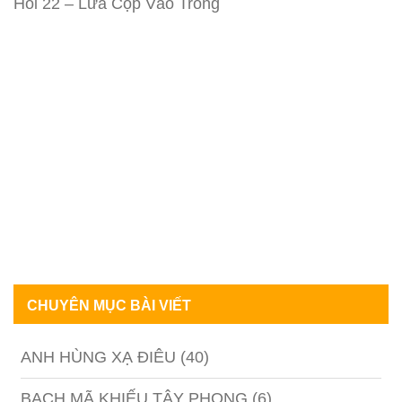
Hồi 22 – Lừa Cọp Vào Tròng
CHUYÊN MỤC BÀI VIẾT
ANH HÙNG XẠ ĐIÊU
(40)
BẠCH MÃ KHIẾU TÂY PHONG
(6)