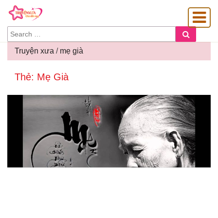
SEARCH
Search
FOR:
Truyện xưa
/
mẹ già
Thẻ:
Mẹ Già
OÀNG GIA