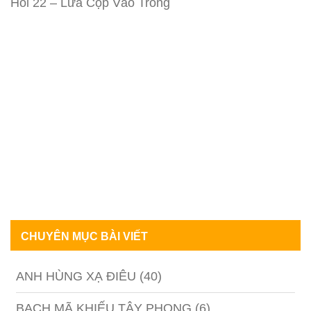
Hồi 22 – Lừa Cọp Vào Tròng
CHUYÊN MỤC BÀI VIẾT
ANH HÙNG XẠ ĐIÊU
(40)
BẠCH MÃ KHIẾU TÂY PHONG
(6)