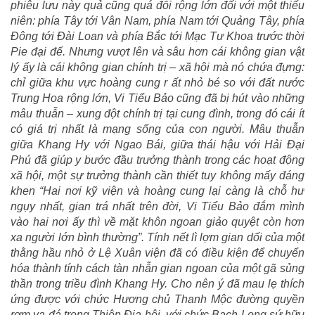
phiêu lưu này quả cũng quá đỗi rộng lớn đối với một thiếu
niên: phía Tây tới Vân Nam, phía Nam tới Quảng Tây, phía
Đông tới Đài Loan và phía Bắc tới Mạc Tư Khoa trước thời
Pie đại đế. Nhưng vượt lên và sâu hơn cái không gian vật
lý ấy là cái không gian chính trị – xã hội mà nó chứa đựng:
chỉ giữa khu vực hoàng cung r ất nhỏ bé so với đất nước
Trung Hoa rộng lớn, Vi Tiểu Bảo cũng đã bị hút vào những
mâu thuẫn – xung đột chính trị tại cung đình, trong đó cái ít
có giá trị nhất là mạng sống của con người. Mâu thuẫn
giữa Khang Hy với Ngao Bái, giữa thái hậu với Hải Đại
Phú đã giúp y bước đầu trưởng thành trong các hoạt động
xã hội, một sự trưởng thành cần thiết tuy không mấy đáng
khen “Hai nơi kỹ viện và hoàng cung lại càng là chỗ hư
ngụy nhất, gian trá nhất trên đời, Vi Tiểu Bảo đắm mình
vào hai nơi ấy thì về mặt khôn ngoan giảo quyệt còn hơn
xa người lớn bình thường”. Tính nết lì lợm gian dối của một
thằng hầu nhỏ ở Lệ Xuân viện đã có điều kiện để chuyển
hóa thành tính cách tàn nhẫn gian ngoan của một gã sủng
thần trong triều đình Khang Hy. Cho nên ý đã mau lẹ thích
ứng được với chức Hương chủ Thanh Mộc đường quyền
rơm vạ đá trong Thiên Địa hội, với chức Bạch Long sứ hữu