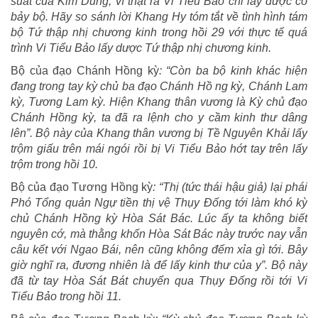
suất của Kim Dung, vì thật ra Vi Tiểu Bảo chỉ lấy được có
bảy bộ. Hãy so sánh lời Khang Hy tóm tắt về tình hình tám
bộ Tứ thập nhị chương kinh trong hồi 29 với thực tế quá
trình Vi Tiểu Bảo lấy dược Tứ thập nhị chương kinh.
Bộ của đạo Chánh Hồng kỳ
: “Còn ba bộ kinh khác hiện
đang trong tay kỳ chủ ba đạo Chánh Hồ ng kỳ, Chánh Lam
kỳ, Tương Lam kỳ. Hiện Khang thân vương là Kỳ chủ đạo
Chánh Hồng kỳ, ta đã ra lệnh cho y cầm kinh thư dâng
lên”. Bộ này của Khang thân vương bị Tề Nguyên Khải lấy
trộm giấu trên mái ngói rồi bị Vi Tiểu Bảo hớt tay trên lấy
trộm trong hồi 10.
Bộ của đạo Tương Hồng kỳ
: “Thị (tức thái hậu giả) lại phái
Phó Tổng quản Ngự tiền thị vệ Thụy Đống tới làm khó kỳ
chủ Chánh Hồng kỳ Hòa Sát Bác. Lúc ấy ta không biết
nguyên cớ, mà thằng khốn Hòa Sát Bác này trước nay vẫn
câu kết với Ngao Bái, nên cũng không đếm xỉa gì tới. Bây
giờ nghĩ ra, đương nhiên là để lấy kinh thư của y”. Bộ này
đã từ tay Hòa Sát Bát chuyển qua Thụy Đống rồi tới Vi
Tiểu Bảo trong hồi 11.