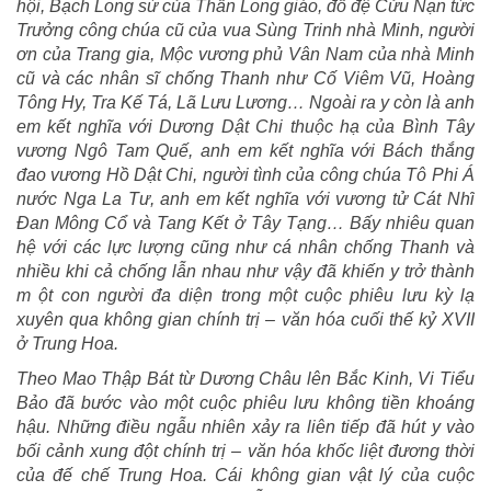
hội, Bạch Long sứ của Thần Long giáo, đồ đệ Cửu Nạn tức
Trưởng công chúa cũ của vua Sùng Trinh nhà Minh, người
ơn của Trang gia, Mộc vương phủ Vân Nam của nhà Minh
cũ và các nhân sĩ chống Thanh như Cố Viêm Vũ, Hoàng
Tông Hy, Tra Kế Tá, Lã Lưu Lương… Ngoài ra y còn là anh
em kết nghĩa với Dương Dật Chi thuộc hạ của Bình Tây
vương Ngô Tam Quế, anh em kết nghĩa với Bách thắng
đao vương Hồ Dật Chi, người tình của công chúa Tô Phi Á
nước Nga La Tư, anh em kết nghĩa với vương tử Cát Nhĩ
Đan Mông Cổ và Tang Kết ở Tây Tạng… Bấy nhiêu quan
hệ với các lực lượng cũng như cá nhân chống Thanh và
nhiều khi cả chống lẫn nhau như vậy đã khiến y trở thành
m ột con người đa diện trong một cuộc phiêu lưu kỳ lạ
xuyên qua không gian chính trị – văn hóa cuối thế kỷ XVII
ở Trung Hoa.
Theo Mao Thập Bát từ Dương Châu lên Bắc Kinh, Vi Tiểu
Bảo đã bước vào một cuộc phiêu lưu không tiền khoáng
hậu. Những điều ngẫu nhiên xảy ra liên tiếp đã hút y vào
bối cảnh xung đột chính trị – văn hóa khốc liệt đương thời
của đế chế Trung Hoa. Cái không gian vật lý của cuộc