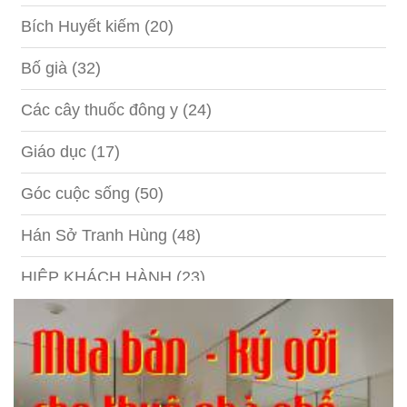
Bích Huyết kiếm
(20)
Bố già
(32)
Các cây thuốc đông y
(24)
Giáo dục
(17)
Góc cuộc sống
(50)
Hán Sở Tranh Hùng
(48)
HIỆP KHÁCH HÀNH
(23)
Hồng lâu mộng
(124)
Kinh tế
(1)
Kỹ năng
(18)