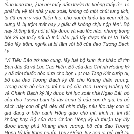
trình kinh thư, ý lại nói mấy năm trước đã không thấy rồi. Ta
phái thị vệ tới nhà y lục soát, không có một chút tung tích,
ta đã giam y vào thiên lao, cho người khảo tra xem rốt lại
đúng là bị trộm mất hay y giấu đi không chịu nộp lên”. Bộ
này không thấy nói ai lấy được và vào lúc nào, nhưng trong
hồi 29 lại thấy nói là thái hậu giả lấy được rồi bị Vi Tiểu
Bảo lấy trộm, nghĩa là bị lầm với bộ của đạo Tương Bạch
kỳ:
“Vi Tiểu Bảo trở vào cung, lấy hai bộ kinh thư khác đi tìm
Bạn đầu đà và Lục Cao Hiên. Bộ của đạo Chánh Hoàng kỳ
y đã tẩm thuốc độc đưa cho bọn Lạt ma Tang Kết cướp đi,
bộ của đạo Tương Bạch kỳ đã cho Khang thân vương.
Trong năm bộ còn lại thì hai bộ của đạo Tương Hoàng kỳ
và Chánh Bạch kỳ lấy được khi lục soát nhà Ngao Bái, bộ
của đạo Tương Lam kỳ lấy trong tủ của con đĩ già, ba bộ
sách này con đĩ già đều đã nhìn thấy, nếu lúc này con đĩ
già đang ở bên cạnh Hồng giáo chủ mà trình ra thì rất
không hay. Bộ của đạo Chánh Hồng kỳ là thuận tay lấy
được trong phủ Khang thân vương, bộ của đạo Tương
Hồng kỳ lấy trong người Thụy Đống, tuy con đĩ già biết lai