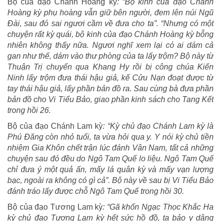
Bộ của đạo Chánh Hoàng kỳ
: “Bộ kinh của đạo Chánh
Hoàng kỳ phụ hoàng vẫn giữ bên người, đem lên núi Ngũ
Đài, sau đó sai ngươi cầm về đưa cho ta”. “Nhưng có một
chuyện rất kỳ quái, bộ kinh của đạo Chánh Hoàng kỳ bỗng
nhiên không thấy nữa. Ngươi nghĩ xem lại có ai dám cả
gan như thế, dám vào thư phòng của ta lấy trộm? Bộ này từ
Thuận Trị chuyển qua Khang Hy rồi bị công chúa Kiến
Ninh lấy trộm đưa thái hậu giả, kế Cửu Nạn đoạt được từ
tay thái hậu giả, lấy phần bản đồ ra. Sau cùng bà đưa phần
bản đồ cho Vi Tiểu Bảo, giao phần kinh sách cho Tang Kết
trong hồi 26.
Bộ của đạo Chánh Lam kỳ
: “Kỳ chủ đạo Chánh Lam kỳ là
Phú Đăng còn nhỏ tuổi, ta vừa hỏi qua y. Y nói kỳ chủ tiền
nhiệm Gia Khôn chết trận lúc đánh Vân Nam, tất cả những
chuyện sau đó đều do Ngô Tam Quế lo liệu. Ngô Tam Quế
chỉ đưa ý một quả ấn, mấy lá quân kỳ và mấy vạn lượng
bạc, ngoài ra không có gì cả”. Bộ này về sau bị Vi Tiểu Bảo
đánh tráo lấy được chỗ Ngô Tam Quế trong hồi 30.
Bộ của đạo Tương Lam kỳ
: “Gã khốn Ngạc Thọc Khắc Ha
kỳ chủ đạo Tương Lam kỳ hết sức hồ đồ, ta bảo y dâng