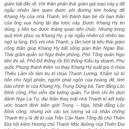
giám bất đắc dĩ. Với thân phận thái giám giả mạo này y đã
ngẫu nhiên làm quen được với đương kim hoàng đế
Khang Hy của nhà Thanh, trở thành bạn bè rồi bạn thân
của ông vua hùng tài đại lược này. Được Khang Hy tin
dùng, y liên tục được thăng quan tiến chức. Nhưng trong
quá trình phục vụ Khang Hy, y lại ngẫu nhiên có nhiều tao
ngộ lạ lùng. Đối với nhà Thanh, y lần lượt là tiểu thái giám
công thần giúp Khang Hy bắt sống gian thần Ngao Bái,
Thái giám quản sự Ngự thiện phòng, Phó Tổng quản Ngự
tiền thị vệ, Phó Đô thống rồi Đô thống Kiêu kỵ doanh, Phụ
quốc Phụng thánh thiền sư thay Khang Hy xuất gia ở chùa
Thiếu Lâm rồi làm trụ trì chùa Thanh Lương, Khâm sứ tứ
hôn cho Ngô phiên, người phát ngôn của hoàng đế, tình
báo chính trị của Khang Hy, Trung Dũng bá, Tam đẳng Lộc
Đỉnh công, Phủ viễn đại tướng quân, Tư lệnh chi ến dịch
đánh Nga La Tư, đại thần thay mặt nhà Thanh kí kết hiệp
ước hoạch định biên giới Trung – Nga, Nhất đẳng Lộc
Đỉnh công; nhưng với các lực lượng và cá nhân chống
Thanh thì y là đệ tử của Trần Cận Nam Tổng đà chủ Thiên
Địa hội kiêm Hương chủ Thanh Mộc đường của Thiên Địa