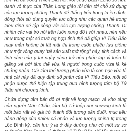
danh vô thực của Thần Long giáo rồi tiến tới chỗ sử dụng
các lực lượng chống Thanh để thăng tiến trong tri ều đình,
đồng thời sử dụng quyền lực cũng như các quan hệ trong
triều đình đế lập công với các lực lượng chống Thanh. Dĩ
nhiên các vai trò nói trên luôn xung độ t với nhau, nên nếu
như trong một số trườ ng hợp tình thế đã giúp Vi Tiểu Bảo
may mắn không bị lật mặt thì trong cuộc phiêu lưu giống
như một vòng quay “tái sản xuất mở rộng” này, tính cách và
tình cảm của y lại ngày càng trở nên phức tạp vì luôn bị
giằng xé bởi tâm thế vừa là người trong cuộc vừa là kẻ
chứng nhân. Cái tâm thế lưỡng phân vừa là con bạc vừa là
nhà cái này đã quy định số phận của Vi Tiểu Bảo, một số
phận được thể hiện tập trung qua hình tượng tám bộ Tứ
thập nhị chương kinh.
Chứa đựng tấm bản đồ bí mật về long mạch và kho tàng
của người Mãn Châu, tám bộ Tứ thập nhị chương kinh là
một bảo vật vô giá trở thành đối tượng săn đuổi, mục tiêu
hành động của nhiều cá nhân và lực lượng chính trị trong
Lộc Đỉnh ký
, cần lưu ý là ở đây dường như có một sự sơ