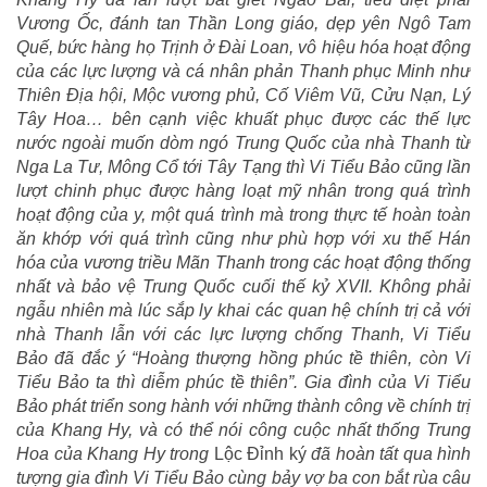
Vương Ốc, đánh tan Thần Long giáo, dẹp yên Ngô Tam
Quế, bức hàng họ Trịnh ở Đài Loan, vô hiệu hóa hoạt động
của các lực lượng và cá nhân phản Thanh phục Minh như
Thiên Địa hội, Mộc vương phủ, Cố Viêm Vũ, Cửu Nạn, Lý
Tây Hoa… bên cạnh việc khuất phục được các thế lực
nước ngoài muốn dòm ngó Trung Quốc của nhà Thanh từ
Nga La Tư, Mông Cổ tới Tây Tạng thì Vi Tiểu Bảo cũng lần
lượt chinh phục được hàng loạt mỹ nhân trong quá trình
hoạt động của y, một quá trình mà trong thực tế hoàn toàn
ăn khớp với quá trình cũng như phù hợp với xu thế Hán
hóa của vương triều Mãn Thanh trong các hoạt động thống
nhất và bảo vệ Trung Quốc cuối thế kỷ XVII. Không phải
ngẫu nhiên mà lúc sắp ly khai các quan hệ chính trị cả với
nhà Thanh lẫn với các lực lượng chống Thanh, Vi Tiểu
Bảo đã đắc ý “Hoàng thượng hồng phúc tề thiên, còn Vi
Tiểu Bảo ta thì diễm phúc tề thiên”. Gia đình của Vi Tiểu
Bảo phát triển song hành với những thành công về chính trị
của Khang Hy, và có thể nói công cuộc nhất thống Trung
Hoa của Khang Hy trong
Lộc Đỉnh ký
đã hoàn tất qua hình
tượng gia đình Vi Tiểu Bảo cùng bảy vợ ba con bắt rùa câu