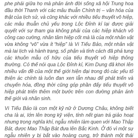
phe phái giữa họ mà phản ánh đời sống xã hội Trung hoa
đầu thời Thanh với các mâu thuẫn Chính trị – văn hóa của
thật của lịch sử, và cũng khác với nhiều tiểu thuyết võ hiệp,
các mâu thuẫn chủ yếu trong Lộc Đỉnh kí lại được giải
quyết với sự tham gia không phải của các hiệp khách võ
công cao cường, nhân tâm hiệp cốt mà là của một nhân vật
vừa không “võ” vừa ít “hiệp” là Vi Tiểu Bảo, một nhân vật
mà lai lịch và hành trạng, số phận và tính cách đã phá tung
các khuôn mẫu cố hữu của tiểu thuyết võ hiệp thông
thường. Có thể nói qua Lộc Đỉnh kí, Kim Dung đã khơi lên
nhiều vấn đề của một thế giới hiện đại trong đó các yếu tố
thiện ác chính tà luôn đan xen lẫn nhau để phát triển và
chuyển hóa, đồng thời cũng góp phần đẩy tiểu thuyết võ
hiệp phát triển thêm một bước trên con đường phản ánh
thế giới và nhân sinh.
Vi Tiểu Bảo là con một kỹ nữ ở Dương Châu, không biết
cha là ai, lớn lên trong kỹ viện, tính nết gian trá giảo hoạt
nhưng trọng nghĩa khí, ngẫu nhiên làm quen với Mao Thập
Bát, được Mao Thập Bát đưa lên Bắc Kinh. Ở đó vì một sự
ngẫu nhiên y bị bắt vào hoàng cung, trở thành một thái