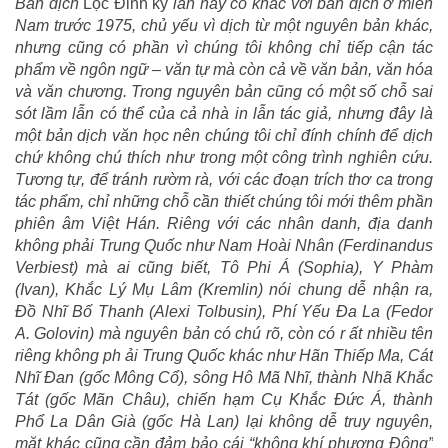
Bản dịch
Lộc Đỉnh ký
lần này có khác với bản dịch ở miền
Nam trước 1975, chủ yếu vì dịch từ một nguyên bản khác,
nhưng cũng có phần vì chúng tôi không chỉ tiếp cận tác
phẩm về ngôn ngữ – văn tự mà còn cả về văn bản, văn hóa
và văn chương. Trong nguyên bản cũng có một số chỗ sai
sót lầm lẫn có thể của cả nhà in lẫn tác giả, nhưng đây là
một bản dịch văn học nên chúng tôi chỉ đính chính để dịch
chứ không chú thích như trong một công trình nghiên cứu.
Tương tự, để tránh rườm rà, với các đoạn trích thơ ca trong
tác phẩm, chỉ những chỗ cần thiết chúng tôi mới thêm phần
phiên âm Việt Hán. Riêng với các nhân danh, địa danh
không phải Trung Quốc như Nam Hoài Nhân (Ferdinandus
Verbiest) mà ai cũng biết, Tô Phi Á (Sophia), Y Phàm
(Ivan), Khắc Lý Mụ Lâm (Kremlin) nói chung dễ nhận ra,
Đồ Nhĩ Bố Thanh (Alexi Tolbusin), Phí Yếu Đa La (Fedor
A. Golovin) mà nguyên bản có chú rõ, còn có r ất nhiều tên
riêng không ph ải Trung Quốc khác như Hãn Thiếp Ma, Cát
Nhĩ Đan (gốc Mông Cổ), sông Hô Mã Nhĩ, thành Nhã Khắc
Tát (gốc Mãn Châu), chiến hạm Cụ Khắc Đức Á, thành
Phổ La Dân Già (gốc Hà Lan) lại không dễ truy nguyên,
mặt khác cũng cần đảm bảo cái “không khí phương Đông”