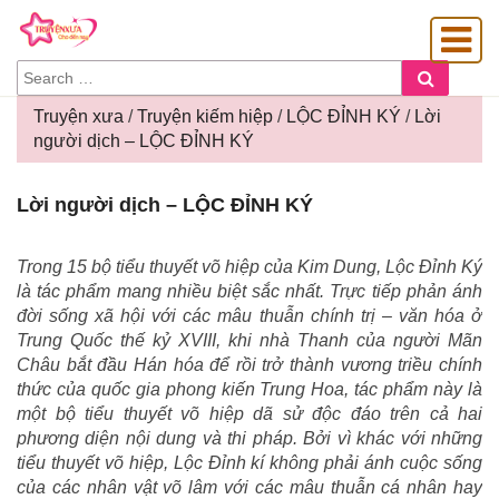
SEARCH
Search
FOR:
Truyện xưa
/
Truyện kiếm hiệp
/
LỘC ĐỈNH KÝ
/
Lời
người dịch – LỘC ĐỈNH KÝ
OÀNG GIA
Lời
Lời người dịch – LỘC ĐỈNH KÝ
người
dịch
–
Trong 15 bộ tiểu thuyết võ hiệp của Kim Dung, Lộc Đỉnh Ký
LỘC
là tác phẩm mang nhiều biệt sắc nhất. Trực tiếp phản ánh
ĐỈNH
đời sống xã hội với các mâu thuẫn chính trị – văn hóa ở
KÝ
Trung Quốc thế kỷ XVIII, khi nhà Thanh của người Mãn
Châu bắt đầu Hán hóa để rồi trở thành vương triều chính
thức của quốc gia phong kiến Trung Hoa, tác phẩm này là
một bộ tiểu thuyết võ hiệp dã sử độc đáo trên cả hai
phương diện nội dung và thi pháp. Bởi vì khác với những
tiểu thuyết võ hiệp, Lộc Đỉnh kí không phải ánh cuộc sống
của các nhân vật võ lâm với các mâu thuẫn cá nhân hay