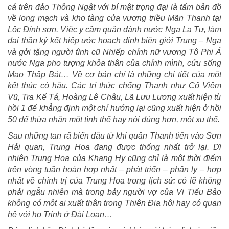
cá trên đảo Thông Ngật với bí mật trọng đại là tấm bản đồ
về long mạch và kho tàng của vương triều Mãn Thanh tại
Lộc Đỉnh sơn. Việc y cầm quân đánh nước Nga La Tư, làm
đại thần ký kết hiệp ước hoạch định biên giới Trung – Nga
và gởi tặng người tình cũ Nhiếp chính nữ vương Tô Phi Á
nước Nga pho tượng khỏa thân của chính mình, cứu sống
Mao Thập Bát… Về cơ bản chỉ là những chi tiết của một
kết thúc có hậu. Các trí thức chống Thanh như Cố Viêm
Vũ, Tra Kế Tá, Hoàng Lê Châu, Lã Lưu Lương xuất hiện từ
hồi 1 để khẳng định một chí hướng lại cũng xuất hiện ở hồi
50 để thừa nhận một tình thế hay nói đúng hơn, một xu thế.
Sau những tan rã biển dâu từ khi quân Thanh tiến vào Sơn
Hải quan, Trung Hoa đang được thống nhất trở lại. Dĩ
nhiên Trung Hoa của Khang Hy cũng chỉ là một thời điểm
trên vòng tuần hoàn hợp nhất – phát triển – phân ly – hợp
nhất về chính trị của Trung Hoa trong lịch sử: có lẽ không
phải ngẫu nhiên mà trong bảy người vợ của Vi Tiểu Bảo
không có một ai xuất thân trong Thiên Địa hội hay có quan
hệ với họ Trịnh ở Đài Loan…