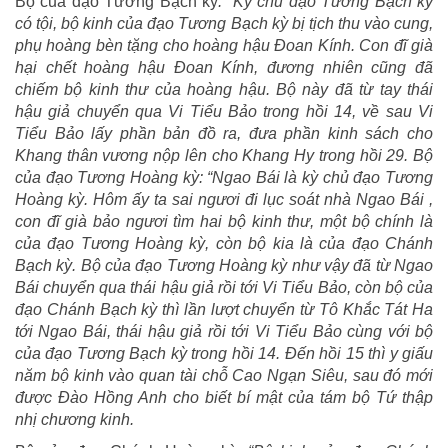
Bộ của đạo Tương Bạch kỳ
: “Kỳ chủ đạo Tương Bạch kỳ
có tội, bộ kinh của đạo Tương Bạch kỳ bị tịch thu vào cung,
phụ hoàng bèn tặng cho hoàng hậu Đoan Kính. Con đĩ già
hại chết hoàng hậu Đoan Kính, đương nhiên cũng đã
chiếm bộ kinh thư của hoàng hậu. Bộ này đã từ tay thái
hậu giả chuyển qua Vi Tiểu Bảo trong hồi 14, về sau Vi
Tiểu Bảo lấy phần bản đồ ra, đưa phần kinh sách cho
Khang thân vương nộp lên cho Khang Hy trong hồi 29. Bộ
của đạo Tương Hoàng kỳ: “Ngao Bái là kỳ chủ đạo Tương
Hoàng kỳ. Hôm ấy ta sai ngươi đi lục soát nhà Ngao Bái ,
con đĩ già bảo ngươi tìm hai bộ kinh thư, một bộ chính là
của đạo Tương Hoàng kỳ, còn bộ kia là của đạo Chánh
Bạch kỳ. Bộ của đạo Tương Hoàng kỳ như vậy đã từ Ngao
Bái chuyển qua thái hậu giả rồi tới Vi Tiểu Bảo, còn bộ của
đạo Chánh Bạch kỳ thì lần lượt chuyển từ Tô Khắc Tát Ha
tới Ngao Bái, thái hậu giả rồi tới Vi Tiểu Bảo cùng với bộ
của đạo Tương Bạch kỳ trong hồi 14. Đến hồi 15 thì y giấu
năm bộ kinh vào quan tài chỗ Cao Ngạn Siêu, sau đó mới
được Đào Hồng Anh cho biết bí mật của tám bộ Tứ thập
nhị chương kinh.