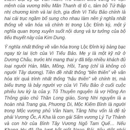
mệnh của vương triều Mãn Thanh dị tộ c, tám bộ Tứ thập
nhị chương kinh và lai lịch, gia đình Vi Tiểu Bảo chính là
hai cái trục ngầm bổ sung cho nhau làm nên ý nghĩa nhất
thống về văn hóa và chính trị trong
Lộc Đỉnh ký
, một ý
nghĩa quan trọng xuyên suốt nội dung và tư tưởng của bộ
tiểu thuyết này của Kim Dung.
Ý nghĩa nhất thống về văn hóa trong
Lộc Đỉnh ký
bàng bạc
ngay từ lai lịch của Vi Tiểu Bảo. Mẹ y là một kỹ nữ ở
Dương Châu, trước khi mang thai y đã tiếp nhiều khách đủ
loại người Hán, Mãn, Mông, Hồi, Tạng (chỉ là không có
người Tây dương). Tiền đề nhất thống “tiên thiên” về văn
hóa tới quá trình nhất thống “hậu thiên” về chính trị, mà
biểu trưng là bảy người vợ của Vi Tiểu Bảo ở cuối cuộc
phiêu lưu kỳ lạ của y. Tô Thuyên nguyên là vợ Hồng An
Thông giáo chủ Thần Long giáo, Song Nhi nguyên là a
hoàn nhà Trang gia, Phương Di, Mộc Kiếm Bình là người
trong Mộc vương phủ Vân Nam, Tăng Nhu vốn là đệ tử
phái Vương Ốc, A Kha là con gái Sấm vương Lý Tự Thành
và con hờ của Bình Tây Vương Ngô Tam Quế… Nếu
Khang Hy đã lần lượt bắt giết Ngao Bái, tiêu diệt phái