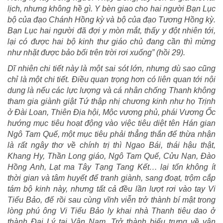
lịch, nhưng không hề gì. Y bèn giao cho hai người Bạn Lục
bộ của đạo Chánh Hồng kỳ và bộ của đạo Tương Hồng kỳ.
Bạn Lục hai người đã đợi y mòn mắt, thấy y đột nhiên tới,
lại có được hai bộ kinh thư giáo chủ đang cần thì mừng
như nhặt được bảo bối trên trời rơi xuống” (hồi 29).
Dĩ nhiên chi tiết này là một sai sót lớn, nhưng dù sao cũng
chỉ là một chi tiết. Điều quan trọng hơn có liên quan tới nội
dung là nếu các lực lượng và cá nhân chống Thanh không
tham gia giành giật Tứ thập nhị chương kinh như họ Trịnh
ở Đài Loan, Thiên Địa hội, Mộc vương phủ, phái Vương Ốc
hướng mục tiêu hoạt động vào việc tiêu diệt tên Hán gian
Ngô Tam Quế, một mục tiêu phải thẳng thắn để thừa nhận
là rất ngây thơ về chính trị thì Ngao Bái, thái hậu thật,
Khang Hy, Thần Long giáo, Ngô Tam Quế, Cửu Nạn, Đào
Hồng Anh, Lạt ma Tây Tạng Tang Kết… lại tốn không ít
thời gian và tâm huyết để tranh giành, sang đoạt, trộm cắp
tám bộ kinh này, nhưng tất cả đều lần lượt rơi vào tay Vi
Tiểu Bảo, đế rồi sau cùng vĩnh viễn trở thành bí mật trong
lòng phú ông Vi Tiểu Bảo ly khai nhà Thanh tiêu dao ở
thành Đại Lý tại Vân Nam. Trở thành biểu trưng về vận