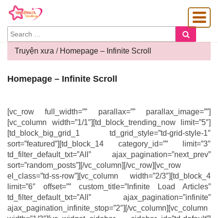
SEARCH
Search
FOR:
Truyện xưa
/
Homepage – Infinite Scroll
Homepage
Homepage – Infinite Scroll
OÀNG GIA
–
Infinite
Scroll
[vc_row full_width=”” parallax=”” parallax_image=””]
[vc_column width=”1/1″][td_block_trending_now limit=”5″]
[td_block_big_grid_1 td_grid_style=”td-grid-style-1″
sort=”featured”][td_block_14 category_id=”” limit=”3″
td_filter_default_txt=”All” ajax_pagination=”next_prev”
sort=”random_posts”][/vc_column][/vc_row][vc_row
el_class=”td-ss-row”][vc_column width=”2/3″][td_block_4
limit=”6″ offset=”” custom_title=”Infinite Load Articles”
td_filter_default_txt=”All” ajax_pagination=”infinite”
ajax_pagination_infinite_stop=”2″][/vc_column][vc_column