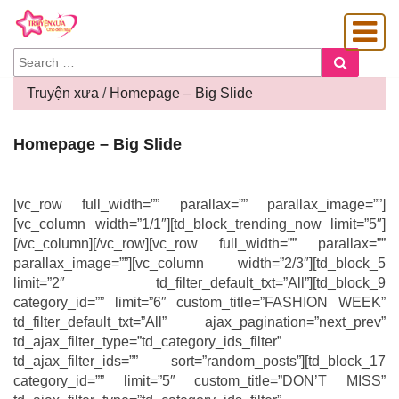
SEARCH
Search
FOR:
Truyện xưa
/
Homepage – Big Slide
Homepage
Homepage – Big Slide
OÀNG GIA
–
Big
Slide
[vc_row full_width=”” parallax=”” parallax_image=””]
[vc_column width=”1/1″][td_block_trending_now limit=”5″]
[/vc_column][/vc_row][vc_row full_width=”” parallax=””
parallax_image=””][vc_column width=”2/3″][td_block_5
limit=”2″ td_filter_default_txt=”All”][td_block_9
category_id=”” limit=”6″ custom_title=”FASHION WEEK”
td_filter_default_txt=”All” ajax_pagination=”next_prev”
td_ajax_filter_type=”td_category_ids_filter”
td_ajax_filter_ids=”” sort=”random_posts”][td_block_17
category_id=”” limit=”5″ custom_title=”DON’T MISS”