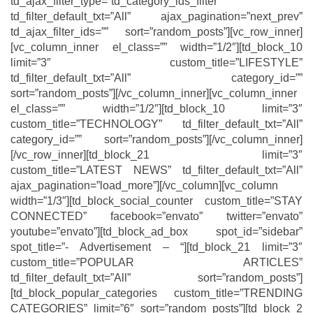
td_ajax_filter_type=”td_category_ids_filter”
td_filter_default_txt=”All” ajax_pagination=”next_prev”
td_ajax_filter_ids=”” sort=”random_posts”][vc_row_inner]
[vc_column_inner el_class=”” width=”1/2″][td_block_10
limit=”3″ custom_title=”LIFESTYLE”
td_filter_default_txt=”All” category_id=””
sort=”random_posts”][/vc_column_inner][vc_column_inner
el_class=”” width=”1/2″][td_block_10 limit=”3″
custom_title=”TECHNOLOGY” td_filter_default_txt=”All”
category_id=”” sort=”random_posts”][/vc_column_inner]
[/vc_row_inner][td_block_21 limit=”3″
custom_title=”LATEST NEWS” td_filter_default_txt=”All”
ajax_pagination=”load_more”][/vc_column][vc_column
width=”1/3″][td_block_social_counter custom_title=”STAY
CONNECTED” facebook=”envato” twitter=”envato”
youtube=”envato”][td_block_ad_box spot_id=”sidebar”
spot_title=”- Advertisement – “][td_block_21 limit=”3″
custom_title=”POPULAR ARTICLES”
td_filter_default_txt=”All” sort=”random_posts”]
[td_block_popular_categories custom_title=”TRENDING
CATEGORIES” limit=”6″ sort=”random_posts”][td_block_2