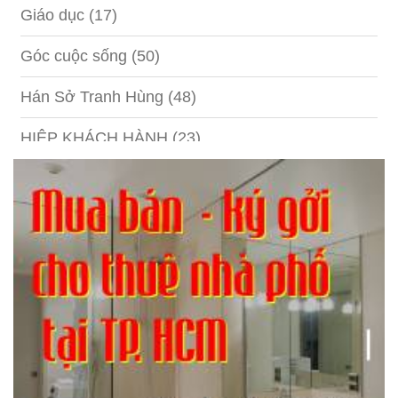
Giáo dục
(17)
Góc cuộc sống
(50)
Hán Sở Tranh Hùng
(48)
HIỆP KHÁCH HÀNH
(23)
Hồng lâu mộng
(124)
Kinh tế
(1)
Kỹ năng
(18)
Liên Thành quyết
(13)
LỘC ĐỈNH KÝ
(52)
Nước ngoài
(5)