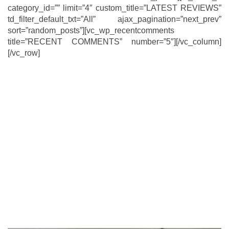
category_id=”” limit=”4″ custom_title=”LATEST REVIEWS”
td_filter_default_txt=”All” ajax_pagination=”next_prev”
sort=”random_posts”][vc_wp_recentcomments
title=”RECENT COMMENTS” number=”5″][/vc_column]
[/vc_row]