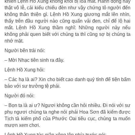
khiến Lệnh Hồ Xung không khỏi bị lóa mắt. Hành động này
thật vô lễ, cái kiểu chiếu đèn như vậy chứng tỏ người đến
không thân thiện gì. Lệnh Hồ Xung giương mắt lên nhìn,
thấy trên đầu người nào cũng quấn vải đen, chỉ để lộ hai
mắt. Lệnh Hồ Xung thầm nghĩ: Những người này nếu
không phải quen biết với chúng ta thì cũng sợ bị chúng ta
nhớ mặt.
Người bên trái nói:
– Mời Nhạc tiên sinh ra đây.
Lệnh Hồ Xung hỏi:
– Các hạ là ai? Xin cho biết cao danh quý tính để tiện bẩm
báo với sư trưởng tệ phái.
Người đó nói:
– Bọn ta là ai ư? Ngươi không cần hỏi nhiều. Đi nói với sư
phụ ngươi chúng ta nghe nói phái Hoa Sơn đã kiếm được
Tịch tà kiếm phổ của Phước Oai tiêu cục, chúng ta muốn
mượn xem chơi.
Lệnh Hồ Xung tức giận xông lên phía trước nói: