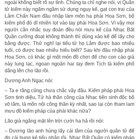
ngoài không biết rõ sự tình. Chúng ta chỉ nghe nói, vị Quân
tử kiếm này ngấm ngầm sử dụng ngụy kế, gạt con trai của
Lâm Chấn Nam đầu nhập làm môn hạ phái Hoa Sơn, bộ
kiếm phổ đó dĩ nhiên lọt vào tay phái Hoa Sơn. Vì vậy mọi
người cân nhắc suy đoán đều nói mưu kế của Nhạc Bất
Quần cưỡng đoạt không thành thì dùng xảo kế để lấy cho
bằng được. Thử nghĩ lại tiểu tử họ Lâm được bao nhiêu
tuổi, có được bao nhiêu hiểu biết? Sau khi đầu nhập phái
Hoa Sơn, có khác gì một món đồ chơi để cho con cáo già
này lung lạc, ngoan ngoãn hai tay đem Tịch tà kiếm phổ
dâng lên cho lão rồi.
Dương Anh Ngạc nói:
– Ta e rằng cũng chưa chắc vậy đâu. Kiếm pháp phái Hoa
Sơn tinh diệu, Tử hà thần công của Nhạc tiên sinh độc bộ
võ lâm, là môn nội công thần kỳ nhất, sao lại còn tham lam
mưu đồ kiếm pháp của phái khác nữa?
Lão già ngẩng mặt lên trời cười ha hả rồi nói:
– Dương lão anh hùng lấy cái tâm của người quân tử để
đo cái bụng kẻ tiểu nhân rồi. Nhạc Bất Quần có kiếm pháp