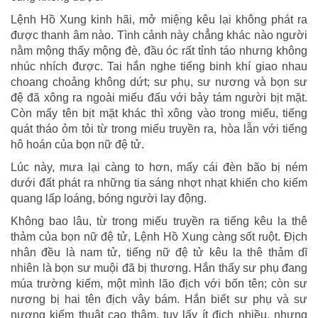
Lệnh Hồ Xung kinh hãi, mở miệng kêu lại không phát ra
được thanh âm nào. Tình cảnh này chẳng khác nào người
nằm mộng thấy mộng đè, đầu óc rất tỉnh táo nhưng không
nhúc nhích được. Tai hắn nghe tiếng binh khí giao nhau
choang choảng không dứt; sư phụ, sư nương và bọn sư
đệ đã xông ra ngoài miếu đấu với bảy tám người bịt mặt.
Còn mấy tên bịt mặt khác thì xông vào trong miếu, tiếng
quát tháo ỏm tỏi từ trong miếu truyền ra, hòa lẫn với tiếng
hô hoán của bọn nữ đệ tử.
Lúc này, mưa lại càng to hơn, mấy cái đèn bão bị ném
dưới đất phát ra những tia sáng nhợt nhạt khiến cho kiếm
quang lấp loáng, bóng người lay động.
Không bao lâu, từ trong miếu truyền ra tiếng kêu la thê
thảm của bọn nữ đệ tử, Lệnh Hồ Xung càng sốt ruột. Địch
nhân đều là nam tử, tiếng nữ đệ tử kêu la thê thảm dĩ
nhiên là bọn sư muội đã bị thương. Hắn thấy sư phụ đang
múa trường kiếm, một mình lão địch với bốn tên; còn sư
nương bị hai tên địch vây bám. Hắn biết sư phụ và sư
nương kiếm thuật cao thâm, tuy lấy ít địch nhiều, nhưng