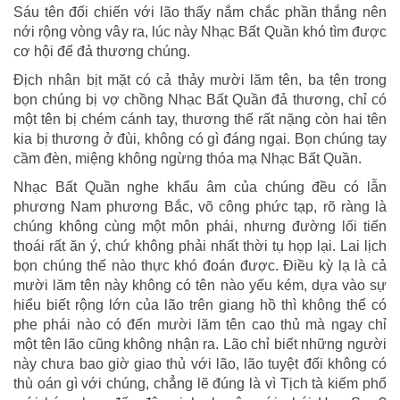
Sáu tên đối chiến với lão thấy nắm chắc phần thắng nên
nới rộng vòng vây ra, lúc này Nhạc Bất Quần khó tìm được
cơ hội để đả thương chúng.
Địch nhân bịt mặt có cả thảy mười lăm tên, ba tên trong
bọn chúng bị vợ chồng Nhạc Bất Quần đả thương, chỉ có
một tên bị chém cánh tay, thương thế rất nặng còn hai tên
kia bị thương ở đùi, không có gì đáng ngại. Bọn chúng tay
cầm đèn, miệng không ngừng thóa mạ Nhạc Bất Quần.
Nhạc Bất Quần nghe khẩu âm của chúng đều có lẫn
phương Nam phương Bắc, võ công phức tạp, rõ ràng là
chúng không cùng một môn phái, nhưng đường lối tiến
thoái rất ăn ý, chứ không phải nhất thời tụ họp lại. Lai lịch
bọn chúng thế nào thực khó đoán được. Điều kỳ lạ là cả
mười lăm tên này không có tên nào yếu kém, dựa vào sự
hiểu biết rộng lớn của lão trên giang hồ thì không thể có
phe phái nào có đến mười lăm tên cao thủ mà ngay chỉ
một tên lão cũng không nhận ra. Lão chỉ biết những người
này chưa bao giờ giao thủ với lão, lão tuyệt đối không có
thù oán gì với chúng, chẳng lẽ đúng là vì Tịch tà kiếm phổ