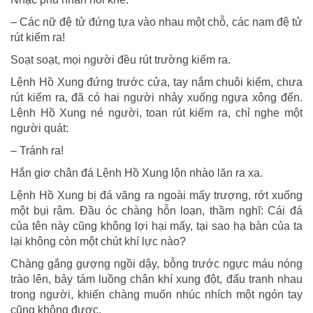
– Các nữ đệ tử đứng tựa vào nhau một chỗ, các nam đệ tử
rút kiếm ra!
Soạt soạt, mọi người đều rút trường kiếm ra.
Lệnh Hồ Xung đứng trước cửa, tay nắm chuôi kiếm, chưa
rút kiếm ra, đã có hai người nhảy xuống ngựa xông đến.
Lệnh Hồ Xung né người, toan rút kiếm ra, chỉ nghe một
người quát:
– Tránh ra!
Hắn giơ chân đá Lệnh Hồ Xung lộn nhào lăn ra xa.
Lệnh Hồ Xung bị đá văng ra ngoài mấy trượng, rớt xuống
một bụi rậm. Đầu óc chàng hỗn loạn, thầm nghĩ: Cái đá
của tên này cũng không lợi hại mấy, tại sao hạ bàn của ta
lại không còn một chút khí lực nào?
Chàng gắng gượng ngồi dậy, bỗng trước ngực máu nóng
trào lên, bảy tám luồng chân khí xung đột, đấu tranh nhau
trong người, khiến chàng muốn nhúc nhích một ngón tay
cũng không được.