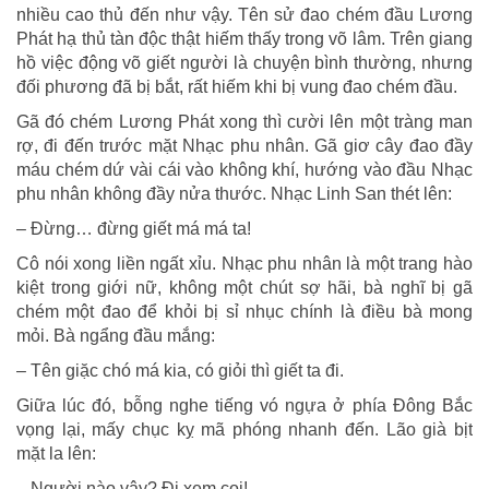
nhiều cao thủ đến như vậy. Tên sử đao chém đầu Lương
Phát hạ thủ tàn độc thật hiếm thấy trong võ lâm. Trên giang
hồ việc động võ giết người là chuyện bình thường, nhưng
đối phương đã bị bắt, rất hiếm khi bị vung đao chém đầu.
Gã đó chém Lương Phát xong thì cười lên một tràng man
rợ, đi đến trước mặt Nhạc phu nhân. Gã giơ cây đao đầy
máu chém dứ vài cái vào không khí, hướng vào đầu Nhạc
phu nhân không đầy nửa thước. Nhạc Linh San thét lên:
– Đừng… đừng giết má má ta!
Cô nói xong liền ngất xỉu. Nhạc phu nhân là một trang hào
kiệt trong giới nữ, không một chút sợ hãi, bà nghĩ bị gã
chém một đao để khỏi bị sỉ nhục chính là điều bà mong
mỏi. Bà ngẩng đầu mắng:
– Tên giặc chó má kia, có giỏi thì giết ta đi.
Giữa lúc đó, bỗng nghe tiếng vó ngựa ở phía Đông Bắc
vọng lại, mấy chục kỵ mã phóng nhanh đến. Lão già bịt
mặt la lên:
– Người nào vậy? Đi xem coi!