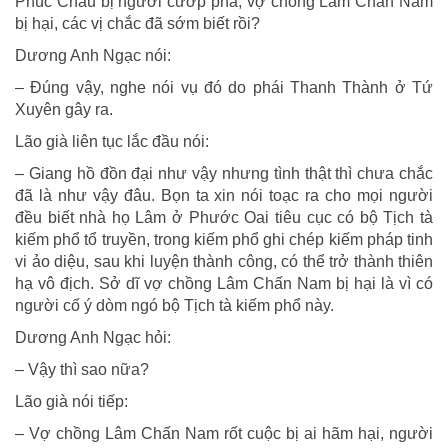
Phúc Châu bị người cướp phá, vợ chồng Lâm Chấn Nam
bị hại, các vị chắc đã sớm biết rồi?
Dương Anh Ngạc nói:
– Đúng vậy, nghe nói vụ đó do phái Thanh Thành ở Tứ
Xuyên gây ra.
Lão già liên tục lắc đầu nói:
– Giang hồ đồn đại như vậy nhưng tình thật thì chưa chắc
đã là như vậy đâu. Bọn ta xin nói toạc ra cho mọi người
đều biết nhà họ Lâm ở Phước Oai tiêu cục có bộ Tịch tà
kiếm phổ tổ truyền, trong kiếm phổ ghi chép kiếm pháp tinh
vi ảo diệu, sau khi luyện thành công, có thể trở thành thiên
hạ vô địch. Sở dĩ vợ chồng Lâm Chấn Nam bị hại là vì có
người cố ý dòm ngó bộ Tịch tà kiếm phổ này.
Dương Anh Ngạc hỏi:
– Vậy thì sao nữa?
Lão già nói tiếp:
– Vợ chồng Lâm Chấn Nam rốt cuộc bị ai hãm hại, người