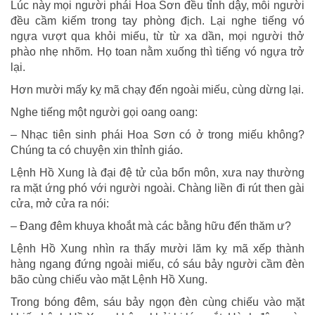
Lúc này mọi người phái Hoa Sơn đều tỉnh dậy, mỗi người
đều cầm kiếm trong tay phòng địch. Lại nghe tiếng vó
ngựa vượt qua khỏi miếu, từ từ xa dần, mọi người thở
phào nhẹ nhõm. Họ toan nằm xuống thì tiếng vó ngựa trở
lại.
Hơn mười mấy kỵ mã chạy đến ngoài miếu, cùng dừng lại.
Nghe tiếng một người gọi oang oang:
– Nhạc tiên sinh phái Hoa Sơn có ở trong miếu không?
Chúng ta có chuyện xin thỉnh giáo.
Lệnh Hồ Xung là đại đệ tử của bổn môn, xưa nay thường
ra mặt ứng phó với người ngoài. Chàng liền đi rút then gài
cửa, mở cửa ra nói:
– Đang đêm khuya khoắt mà các bằng hữu đến thăm ư?
Lệnh Hồ Xung nhìn ra thấy mười lăm kỵ mã xếp thành
hàng ngang đứng ngoài miếu, có sáu bảy người cầm đèn
bão cùng chiếu vào mặt Lệnh Hồ Xung.
Trong bóng đêm, sáu bảy ngọn đèn cùng chiếu vào mặt