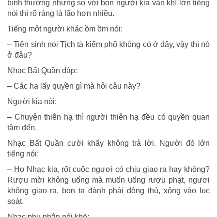
bình thường nhưng so với bọn người kia vận khí lớn tiếng
nói thì rõ ràng là lão hơn nhiều.
Tiếng một người khác ồm ồm nói:
– Tiên sinh nói Tịch tà kiếm phổ không có ở đây, vậy thì nó
ở đâu?
Nhạc Bất Quần đáp:
– Các hạ lấy quyền gì mà hỏi câu này?
Người kia nói:
– Chuyện thiên hạ thì người thiên hạ đều có quyền quan
tâm đến.
Nhạc Bất Quần cười khẩy không trả lời. Người đó lớn
tiếng nói:
– Họ Nhạc kia, rốt cuộc ngươi có chịu giao ra hay không?
Rượu mời không uống mà muốn uống rượu phạt, ngươi
không giao ra, bọn ta đành phải động thủ, xông vào lục
soát.
Nhạc phu nhân nói khẽ: