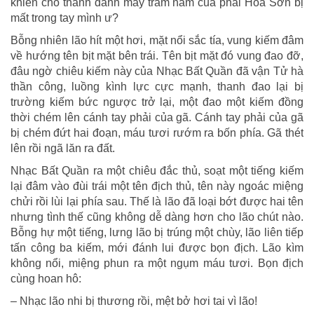
khiến cho thanh danh mấy trăm năm của phái Hoa Sơn bị
mất trong tay mình ư?
Bỗng nhiên lão hít một hơi, mặt nổi sắc tía, vung kiếm đâm
về hướng tên bịt mặt bên trái. Tên bịt mặt đó vung đao đỡ,
đâu ngờ chiêu kiếm này của Nhạc Bất Quần đã vận Tử hà
thần công, luồng kình lực cực mạnh, thanh đao lại bị
trường kiếm bức ngược trở lại, một đao một kiếm đồng
thời chém lên cánh tay phải của gã. Cánh tay phải của gã
bị chém đứt hai đoạn, máu tươi rướm ra bốn phía. Gã thét
lên rồi ngã lăn ra đất.
Nhạc Bất Quần ra một chiêu đắc thủ, soạt một tiếng kiếm
lại đâm vào đùi trái một tên địch thủ, tên này ngoác miệng
chửi rồi lùi lại phía sau. Thế là lão đã loại bớt được hai tên
nhưng tình thế cũng không dễ dàng hơn cho lão chút nào.
Bỗng hự một tiếng, lưng lão bị trúng một chùy, lão liên tiếp
tấn công ba kiếm, mới đánh lui được bọn địch. Lão kìm
không nổi, miệng phun ra một ngụm máu tươi. Bọn địch
cùng hoan hô:
– Nhạc lão nhi bị thương rồi, mệt bở hơi tai vì lão!