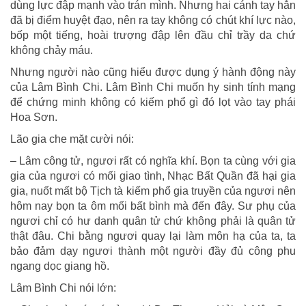
dùng lực đập mạnh vào trán mình. Nhưng hai cánh tay hắn
đã bị điểm huyệt đạo, nên ra tay không có chút khí lực nào,
bốp một tiếng, hoài trượng đập lên đầu chỉ trầy da chứ
không chảy máu.
Nhưng người nào cũng hiểu được dụng ý hành động này
của Lâm Bình Chi. Lâm Bình Chi muốn hy sinh tính mạng
để chứng minh không có kiếm phổ gì đó lọt vào tay phái
Hoa Sơn.
Lão gia che mặt cười nói:
– Lâm công tử, ngươi rất có nghĩa khí. Bọn ta cùng với gia
gia của ngươi có mối giao tình, Nhạc Bất Quần đã hại gia
gia, nuốt mất bộ Tịch tà kiếm phổ gia truyền của ngươi nên
hôm nay bọn ta ôm mối bất bình mà đến đây. Sư phụ của
ngươi chỉ có hư danh quân tử chứ không phải là quân tử
thật đâu. Chi bằng ngươi quay lại làm môn hạ của ta, ta
bảo đảm dạy ngươi thành một người đầy đủ công phu
ngang dọc giang hồ.
Lâm Bình Chi nói lớn: