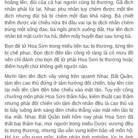
hoảng lên, đùi của cả hai người cùng bị thương. Gã địch
nhân phải lùi lại, Nhạc phu nhân tuy chém được một tên
địch nhưng đùi bà bị chém một đao khá nặng. Bà chiết
thêm được vài chiêu nữa thì đầu vai lại bị địch nhân chém
trúng một sống đao, bà ngồi phịch xuống đất. Hai tên địch
nhân bịt mặt cười ha hả, điểm mấy huyệt đạo sau lưng bà.
Bọn đệ tử Hoa Sơn trong miếu liên tục bị thương, từng tên
bị chế phục. Bọn địch đến tấn công rõ ràng là có mưu đồ
nên chỉ đánh cho bọn đệ tử phái Hoa Sơn bị thương hoặc
điểm huyệt chứ không giết người nào.
Mười lăm tên địch vây vòng tròn quanh Nhạc Bất Quần,
tám tên cao thủ đứng ở tám hướng đối chiến, bảy tên còn
lại mỗi tên cầm đèn bão chiếu vào mặt lão. Tuy nội công
chưởng môn phái Hoa Sơn thâm hậu, kiếm thuật cao thâm
nhưng phải đối chiến với tám địch nhân đều là cao thủ và
bị bảy luồng ánh sáng đèn chiếu thẳng vào mặt nên lão bị
lóa mắt. Nhạc Bất Quần biết hôm nay phái Hoa Sơn đã
thất bại thảm hại, mọi người trong miếu Dược vương đều
bị trọng thương, nhưng lão vẫn vung kiếm bảo vệ môn hộ;
khí lực vẫn sung mãn, kiếm pháp tinh nghiêm, lúc bị ánh