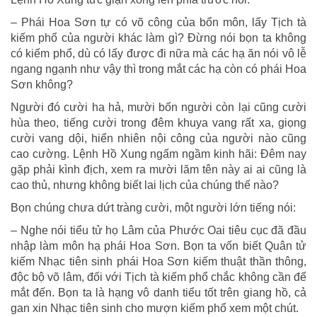
– Phái Hoa Sơn tự có võ công của bổn môn, lấy Tịch tà
kiếm phổ của người khác làm gì? Đừng nói bọn ta không
có kiếm phổ, dù có lấy được đi nữa mà các hạ ăn nói vô lễ
ngang ngạnh như vậy thì trong mắt các hạ còn có phái Hoa
Sơn không?
Người đó cười ha hả, mười bốn người còn lại cũng cười
hùa theo, tiếng cười trong đêm khuya vang rất xa, giọng
cười vang dội, hiển nhiên nội công của người nào cũng
cao cường. Lệnh Hồ Xung ngấm ngầm kinh hãi: Đêm nay
gặp phải kình địch, xem ra mười lăm tên này ai ai cũng là
cao thủ, nhưng không biết lai lịch của chúng thế nào?
Bọn chúng chưa dứt tràng cười, một người lớn tiếng nói:
– Nghe nói tiểu tử họ Lâm của Phước Oai tiêu cục đã đầu
nhập làm môn hạ phái Hoa Sơn. Bọn ta vốn biết Quân tử
kiếm Nhạc tiên sinh phái Hoa Sơn kiếm thuật thần thông,
độc bộ võ lâm, đối với Tịch tà kiếm phổ chắc không cần để
mắt đến. Bọn ta là hạng vô danh tiểu tốt trên giang hồ, cả
gan xin Nhạc tiên sinh cho mượn kiếm phổ xem một chút.