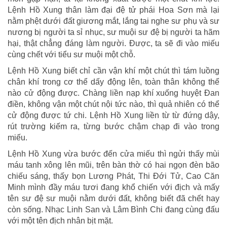
Lệnh Hồ Xung thân làm đại đệ tử phái Hoa Sơn mà lại
nằm phệt dưới đất giương mắt, lắng tai nghe sư phụ và sư
nương bị người ta sỉ nhục, sư muội sư đệ bị người ta hãm
hại, thật chẳng đáng làm người. Được, ta sẽ đi vào miếu
cùng chết với tiểu sư muội một chỗ.
Lệnh Hồ Xung biết chỉ cần vận khí một chút thì tám luồng
chân khí trong cơ thể dấy động lên, toàn thân không thể
nào cử động được. Chàng liền nạp khí xuống huyệt Đan
điền, không vận một chút nội tức nào, thì quả nhiên có thể
cử động được tứ chi. Lệnh Hồ Xung liền từ từ đứng dậy,
rút trường kiếm ra, từng bước chậm chạp đi vào trong
miếu.
Lệnh Hồ Xung vừa bước đến cửa miếu thì ngửi thấy mùi
máu tanh xông lên mũi, trên bàn thờ có hai ngọn đèn bão
chiếu sáng, thấy bọn Lương Phát, Thi Đới Tử, Cao Căn
Minh mình đầy máu tươi đang khổ chiến với địch và mấy
tên sư đệ sư muội nằm dưới đất, không biết đã chết hay
còn sống. Nhạc Linh San và Lâm Bình Chi đang cùng đấu
với một tên địch nhân bịt mặt.