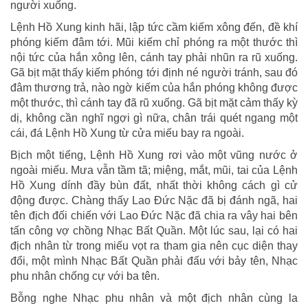
người xuống.
Lệnh Hồ Xung kinh hãi, lập tức cầm kiếm xông đến, đề khí
phóng kiếm đâm tới. Mũi kiếm chỉ phóng ra một thước thì
nội tức của hắn xông lên, cánh tay phải nhũn ra rũ xuống.
Gã bịt mặt thấy kiếm phóng tới định né người tránh, sau đó
đâm thương trả, nào ngờ kiếm của hắn phóng không được
một thước, thì cánh tay đã rũ xuống. Gã bịt mặt cảm thấy kỳ
dị, không cần nghĩ ngợi gì nữa, chân trái quét ngang một
cái, đá Lệnh Hồ Xung từ cửa miếu bay ra ngoài.
Bịch một tiếng, Lệnh Hồ Xung rơi vào một vũng nước ở
ngoài miếu. Mưa vẫn tầm tã; miệng, mắt, mũi, tai của Lệnh
Hồ Xung dính đầy bùn đất, nhất thời không cách gì cử
động được. Chàng thấy Lao Đức Nặc đã bị đánh ngã, hai
tên địch đối chiến với Lao Đức Nặc đã chia ra vây hai bên
tấn công vợ chồng Nhạc Bất Quần. Một lúc sau, lại có hai
địch nhân từ trong miếu vọt ra tham gia nên cục diện thay
đổi, một mình Nhạc Bất Quần phải đấu với bảy tên, Nhạc
phu nhân chống cự với ba tên.
Bỗng nghe Nhạc phu nhân và một địch nhân cùng la