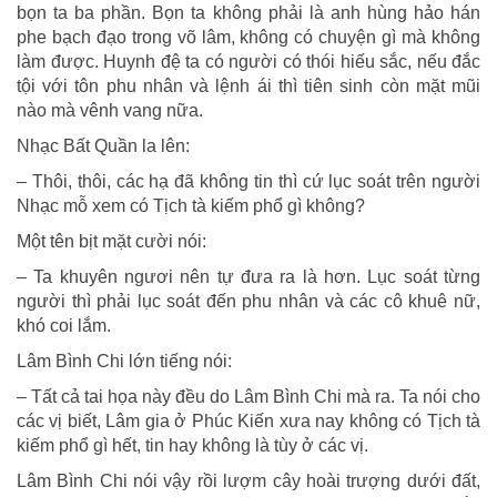
bọn ta ba phần. Bọn ta không phải là anh hùng hảo hán
phe bạch đạo trong võ lâm, không có chuyện gì mà không
làm được. Huynh đệ ta có người có thói hiếu sắc, nếu đắc
tội với tôn phu nhân và lệnh ái thì tiên sinh còn mặt mũi
nào mà vênh vang nữa.
Nhạc Bất Quần la lên:
– Thôi, thôi, các hạ đã không tin thì cứ lục soát trên người
Nhạc mỗ xem có Tịch tà kiếm phổ gì không?
Một tên bịt mặt cười nói:
– Ta khuyên ngươi nên tự đưa ra là hơn. Lục soát từng
người thì phải lục soát đến phu nhân và các cô khuê nữ,
khó coi lắm.
Lâm Bình Chi lớn tiếng nói:
– Tất cả tai họa này đều do Lâm Bình Chi mà ra. Ta nói cho
các vị biết, Lâm gia ở Phúc Kiến xưa nay không có Tịch tà
kiếm phổ gì hết, tin hay không là tùy ở các vị.
Lâm Bình Chi nói vậy rồi lượm cây hoài trượng dưới đất,