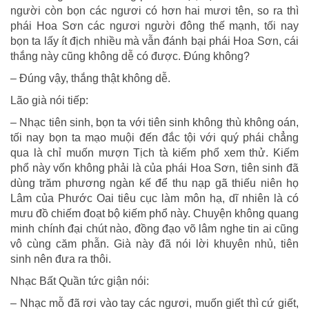
người còn bọn các ngươi có hơn hai mươi tên, so ra thì
phái Hoa Sơn các ngươi người đông thế mạnh, tối nay
bọn ta lấy ít địch nhiều mà vẫn đánh bại phái Hoa Sơn, cái
thắng này cũng không dễ có được. Đúng không?
– Đúng vậy, thắng thật không dễ.
Lão già nói tiếp:
– Nhạc tiên sinh, bọn ta với tiên sinh không thù không oán,
tối nay bọn ta mạo muội đến đắc tội với quý phái chẳng
qua là chỉ muốn mượn Tịch tà kiếm phổ xem thử. Kiếm
phổ này vốn không phải là của phái Hoa Sơn, tiên sinh đã
dùng trăm phương ngàn kế để thu nạp gã thiếu niên họ
Lâm của Phước Oai tiêu cục làm môn hạ, dĩ nhiên là có
mưu đồ chiếm đoạt bộ kiếm phổ này. Chuyện không quang
minh chính đại chút nào, đồng đạo võ lâm nghe tin ai cũng
vô cùng căm phẫn. Già này đã nói lời khuyên nhủ, tiên
sinh nên đưa ra thôi.
Nhạc Bất Quần tức giận nói:
– Nhạc mỗ đã rơi vào tay các ngươi, muốn giết thì cứ giết,