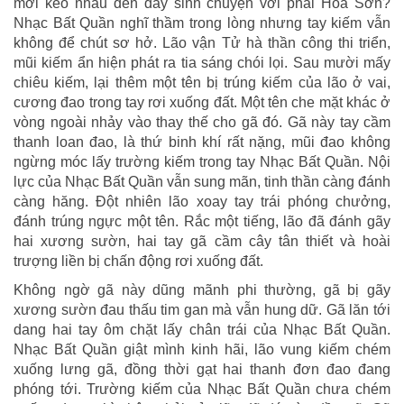
mới kéo nhau đến đây sinh chuyện với phái Hoa Sơn?
Nhạc Bất Quần nghĩ thầm trong lòng nhưng tay kiếm vẫn
không để chút sơ hở. Lão vận Tử hà thần công thi triển,
mũi kiếm ẩn hiện phát ra tia sáng chói lọi. Sau mười mấy
chiêu kiếm, lại thêm một tên bị trúng kiếm của lão ở vai,
cương đao trong tay rơi xuống đất. Một tên che mặt khác ở
vòng ngoài nhảy vào thay thế cho gã đó. Gã này tay cầm
thanh loan đao, là thứ binh khí rất nặng, mũi đao không
ngừng móc lấy trường kiếm trong tay Nhạc Bất Quần. Nội
lực của Nhạc Bất Quần vẫn sung mãn, tinh thần càng đánh
càng hăng. Đột nhiên lão xoay tay trái phóng chưởng,
đánh trúng ngực một tên. Rắc một tiếng, lão đã đánh gãy
hai xương sườn, hai tay gã cầm cây tân thiết và hoài
trượng liền bị chấn động rơi xuống đất.
Không ngờ gã này dũng mãnh phi thường, gã bị gãy
xương sườn đau thấu tim gan mà vẫn hung dữ. Gã lăn tới
dang hai tay ôm chặt lấy chân trái của Nhạc Bất Quần.
Nhạc Bất Quần giật mình kinh hãi, lão vung kiếm chém
xuống lưng gã, đồng thời gạt hai thanh đơn đao đang
phóng tới. Trường kiếm của Nhạc Bất Quần chưa chém