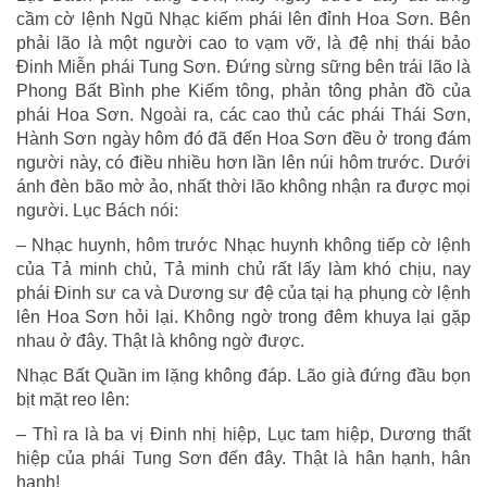
cầm cờ lệnh Ngũ Nhạc kiếm phái lên đỉnh Hoa Sơn. Bên
phải lão là một người cao to vạm vỡ, là đệ nhị thái bảo
Đinh Miễn phái Tung Sơn. Đứng sừng sững bên trái lão là
Phong Bất Bình phe Kiếm tông, phản tông phản đồ của
phái Hoa Sơn. Ngoài ra, các cao thủ các phái Thái Sơn,
Hành Sơn ngày hôm đó đã đến Hoa Sơn đều ở trong đám
người này, có điều nhiều hơn lần lên núi hôm trước. Dưới
ánh đèn bão mờ ảo, nhất thời lão không nhận ra được mọi
người. Lục Bách nói:
– Nhạc huynh, hôm trước Nhạc huynh không tiếp cờ lệnh
của Tả minh chủ, Tả minh chủ rất lấy làm khó chịu, nay
phái Đinh sư ca và Dương sư đệ của tại hạ phụng cờ lệnh
lên Hoa Sơn hỏi lại. Không ngờ trong đêm khuya lại gặp
nhau ở đây. Thật là không ngờ được.
Nhạc Bất Quần im lặng không đáp. Lão già đứng đầu bọn
bịt mặt reo lên:
– Thì ra là ba vị Đinh nhị hiệp, Lục tam hiệp, Dương thất
hiệp của phái Tung Sơn đến đây. Thật là hân hạnh, hân
hạnh!