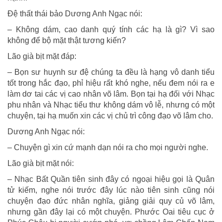
Đệ thất thái bảo Dương Anh Ngạc nói:
– Không dám, cao danh quý tính các hạ là gì? Vì sao
không để bộ mặt thật tương kiến?
Lão già bịt mặt đáp:
– Bọn sư huynh sư đệ chúng ta đều là hạng vô danh tiểu
tốt trong hắc đạo, phỉ hiệu rất khó nghe, nếu đem nói ra e
làm dơ tai các vị cao nhân võ lâm. Bọn tại hạ đối với Nhạc
phu nhân và Nhạc tiểu thư không dám vô lễ, nhưng có một
chuyện, tại hạ muốn xin các vị chủ trì công đạo võ lâm cho.
Dương Anh Ngạc nói:
– Chuyện gì xin cứ mạnh dạn nói ra cho mọi người nghe.
Lão già bịt mặt nói:
– Nhạc Bất Quần tiên sinh đây có ngoại hiệu gọi là Quân
tử kiếm, nghe nói trước đây lúc nào tiên sinh cũng nói
chuyện đạo đức nhân nghĩa, giảng giải quy củ võ lâm,
nhưng gần đây lại có một chuyện. Phước Oai tiêu cục ở