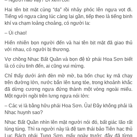
Hai tên bịt mặt cùng “dạ” rồi nhảy phóc lên ngựa vọt đi.
Tiếng vó ngựa càng lúc càng lại gần, tiếp theo là tiếng binh
khí va chạm loảng choảng, có người la:
– Úi chao!
Hiển nhiên bọn người đến và hai tên bịt mặt đã giao thủ
với nhau, có người bị thương.
Vợ chồng Nhạc Bất Quần và bọn đệ tử phái Hoa Sơn biết
là có cứu tinh đến, ai cũng vui mừng.
Chỉ thấy dưới ánh đèn mờ mờ, ba bốn chục kỵ mã chạy
trên đường lớn, nước bắn lên tung tóe, trong khoảnh khắc
đã dừng cương ngựa đứng thành một vòng ngoài miếu.
Một người ngồi trên lưng ngựa nói lớn:
– Các vị là bằng hữu phái Hoa Sơn. Ủa! Đây không phải là
Nhạc huynh sao?
Nhạc Bất Quần nhìn lên mặt người nói đó, bất giác lão rất
lúng túng. Thì ra người này là đệ tam thái bảo Tiên hạc thủ
Lục Bách phái Tung Sơn, mấy ngày trước đây đã từng