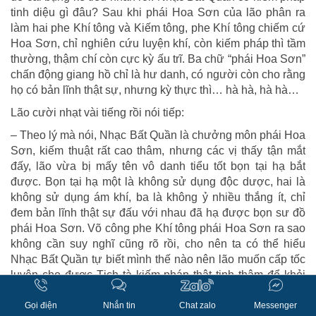
tinh diệu gì đâu? Sau khi phái Hoa Sơn của lão phân ra
làm hai phe Khí tông và Kiếm tông, phe Khí tông chiếm cứ
Hoa Sơn, chỉ nghiên cứu luyện khí, còn kiếm pháp thì tầm
thường, thậm chí còn cực kỳ ấu trĩ. Ba chữ “phái Hoa Sơn”
chấn động giang hồ chỉ là hư danh, có người còn cho rằng
họ có bản lĩnh thật sự, nhưng kỳ thực thì… hà hà, hà hà…
Lão cười nhạt vài tiếng rồi nói tiếp:
– Theo lý mà nói, Nhạc Bất Quần là chưởng môn phái Hoa
Sơn, kiếm thuật rất cao thâm, nhưng các vị thấy tận mắt
đấy, lão vừa bị mấy tên vô danh tiểu tốt bọn tại hạ bắt
được. Bọn tại hạ một là không sử dụng độc dược, hai là
không sử dụng ám khí, ba là không ỷ nhiều thắng ít, chỉ
đem bản lĩnh thật sự đấu với nhau đã hạ được bọn sư đồ
phái Hoa Sơn. Võ công phe Khí tông phái Hoa Sơn ra sao
không cần suy nghĩ cũng rõ rồi, cho nên ta có thể hiểu
Nhạc Bất Quần tự biết mình thế nào nên lão muốn cấp tốc
luyện cho được Tịch tà kiếm pháp thật tinh thâm để khỏi
mang tiếng là kẻ chỉ có hư danh. Không ngờ vừa đến
bước quan trọng thì bị lộ tẩy.
Gọi điện
Nhắn tin
Chat zalo
Messenger