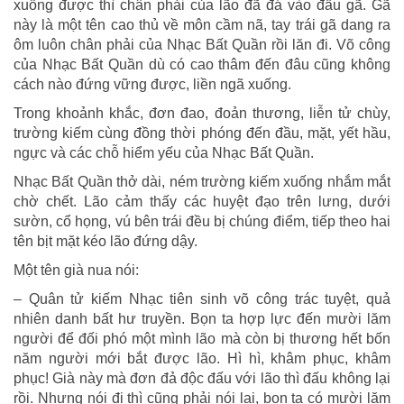
xuống được thì chân phải của lão đã đá vào đầu gã. Gã
này là một tên cao thủ về môn cầm nã, tay trái gã dang ra
ôm luôn chân phải của Nhạc Bất Quần rồi lăn đi. Võ công
của Nhạc Bất Quần dù có cao thâm đến đâu cũng không
cách nào đứng vững được, liền ngã xuống.
Trong khoảnh khắc, đơn đao, đoản thương, liễn tử chùy,
trường kiếm cùng đồng thời phóng đến đầu, mặt, yết hầu,
ngực và các chỗ hiểm yếu của Nhạc Bất Quần.
Nhạc Bất Quần thở dài, ném trường kiếm xuống nhắm mắt
chờ chết. Lão cảm thấy các huyệt đạo trên lưng, dưới
sườn, cổ họng, vú bên trái đều bị chúng điểm, tiếp theo hai
tên bịt mặt kéo lão đứng dậy.
Một tên già nua nói:
– Quân tử kiếm Nhạc tiên sinh võ công trác tuyệt, quả
nhiên danh bất hư truyền. Bọn ta hợp lực đến mười lăm
người để đối phó một mình lão mà còn bị thương hết bốn
năm người mới bắt được lão. Hì hì, khâm phục, khâm
phục! Già này mà đơn đả độc đấu với lão thì đấu không lại
rồi. Nhưng nói đi thì cũng phải nói lại, bọn ta có mười lăm