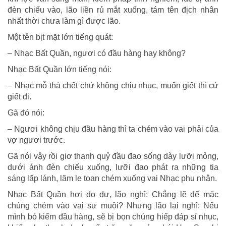
đèn chiếu vào, lão liền rủ mắt xuống, tám tên địch nhân
nhất thời chưa làm gì được lão.
Một tên bịt mặt lớn tiếng quát:
– Nhạc Bất Quần, ngươi có đầu hàng hay không?
Nhạc Bất Quần lớn tiếng nói:
– Nhạc mỗ thà chết chứ không chịu nhục, muốn giết thì cứ
giết đi.
Gã đó nói:
– Ngươi không chịu đầu hàng thì ta chém vào vai phải của
vợ ngươi trước.
Gã nói vậy rồi giơ thanh quỷ đầu đao sống dày lưỡi mỏng,
dưới ánh đèn chiếu xuống, lưỡi đao phát ra những tia
sáng lấp lánh, lăm le toan chém xuống vai Nhạc phu nhân.
Nhạc Bất Quần hơi do dự, lão nghĩ: Chẳng lẽ để mặc
chúng chém vào vai sư muội? Nhưng lão lại nghĩ: Nếu
mình bỏ kiếm đầu hàng, sẽ bị bọn chúng hiếp đáp sỉ nhục,