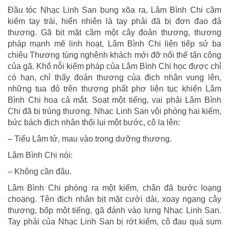
Đầu tóc Nhạc Linh San bung xõa ra, Lâm Bình Chi cầm
kiếm tay trái, hiển nhiên là tay phải đã bị đơn đao đả
thương. Gã bịt mặt cầm một cây đoản thương, thương
pháp mạnh mẽ linh hoạt, Lâm Bình Chi liên tiếp sử ba
chiêu Thương tùng nghênh khách mới đỡ nổi thế tấn công
của gã. Khổ nỗi kiếm pháp của Lâm Bình Chi học được chỉ
có hạn, chỉ thấy đoản thương của địch nhân vung lên,
những tua đỏ trên thương phất phơ liên tục khiến Lâm
Bình Chi hoa cả mắt. Soạt một tiếng, vai phải Lâm Bình
Chi đã bị trúng thương. Nhạc Linh San vội phóng hai kiếm,
bức bách địch nhân thối lui một bước, cô la lên:
– Tiểu Lâm tử, mau vào trong dưỡng thương.
Lâm Bình Chi nói:
– Không cần đâu.
Lâm Bình Chi phóng ra một kiếm, chân đã bước loạng
choạng. Tên địch nhân bịt mặt cười dài, xoay ngang cây
thương, bốp một tiếng, gã đánh vào lưng Nhạc Linh San.
Tay phải của Nhạc Linh San bị rớt kiếm, cô đau quá sụm