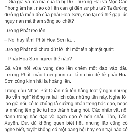
– Gia gia và má má của ta bị Dư Thương Hải và Mộc Cao
Phong ám hại, nào có liên can gì đến sư phụ ta? Ta đường
đường là môn đồ của phái Hoa Sơn, sao lại có thể gặp lúc
nguy nan mà tham sống sợ chết?
Lương Phát reo lên:
– Nói hay lắm! Phái Hoa Sơn ta…
Lương Phát nói chưa dứt lời thì một tên bịt mặt quát:
– Phái Hoa Sơn ngươi thế nào?
Gã vừa nói vừa vung đao lên chém một đao vào đầu
Lương Phát, máu tươi phun ra, tám chín đệ tử phái Hoa
Sơn cùng kinh hãi la hoảng lên.
Trong đầu Nhạc Bất Quần nổi lên hàng loạt ý nghĩ nhưng
lão vẫn nghĩ không ra lai lịch của những tên này. Nghe lời
lão già nói, có lẽ chúng là cường nhân trong hắc đạo, hoặc
là những tên giặc tụ họp thành bang hội. Các nhân vật nổi
danh trong hắc đạo và bạch đạo ở bốn châu Tần, Tấn,
Xuyên, Dự, dù không quen biết hết, nhưng lão cũng có
nghe biết, tuyệt không có một bang hội hay sơn trại nào có