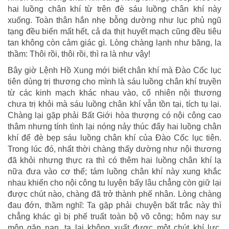
hai luồng chân khí từ trên đè sáu luồng chân khí này
xuống. Toàn thân hắn nhẹ bỗng dường như lục phủ ngũ
tạng đều biến mất hết, cả da thịt huyết mạch cũng đều tiêu
tan không còn cảm giác gì. Lòng chàng lạnh như băng, la
thầm: Thôi rồi, thôi rồi, thì ra là như vậy!
Bây giờ Lệnh Hồ Xung mới biết chân khí mà Đào Cốc lục
tiên dùng trị thương cho mình là sáu luồng chân khí truyền
từ các kinh mạch khác nhau vào, cố nhiên nội thương
chưa trị khỏi mà sáu luồng chân khí vẫn tồn tại, tích tụ lại.
Chàng lại gặp phải Bất Giới hòa thượng có nội công cao
thâm nhưng tính tình lại nóng nảy thúc đẩy hai luồng chân
khí để đè bẹp sáu luồng chân khí của Đào Cốc lục tiên.
Trong lúc đó, nhất thời chàng thấy dường như nội thương
đã khỏi nhưng thực ra thì có thêm hai luồng chân khí lạ
nữa đưa vào cơ thể; tám luồng chân khí này xung khắc
nhau khiến cho nội công tu luyện bấy lâu chẳng còn giữ lại
được chút nào, chàng đã trở thành phế nhân. Lòng chàng
đau đớn, thầm nghĩ: Ta gặp phải chuyện bất trắc này thì
chẳng khác gì bị phế truất toàn bộ võ công; hôm nay sư
môn gặp nạn, ta lại không xuất được một chút khí lực.