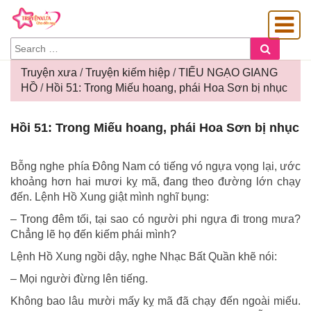
SEARCH
Search
FOR:
Truyện xưa
/
Truyện kiếm hiệp
/
TIẾU NGẠO GIANG
HỒ
/
Hồi 51: Trong Miếu hoang, phái Hoa Sơn bị nhục
OÀNG GIA
Hồi
Hồi 51: Trong Miếu hoang, phái Hoa Sơn bị nhục
51:
Trong
Miếu
Bỗng nghe phía Đông Nam có tiếng vó ngựa vọng lại, ước
hoang,
khoảng hơn hai mươi kỵ mã, đang theo đường lớn chạy
phái
đến. Lệnh Hồ Xung giật mình nghĩ bụng:
Hoa
– Trong đêm tối, tại sao có người phi ngựa đi trong mưa?
Sơn
Chẳng lẽ họ đến kiếm phái mình?
bị
nhục
Lệnh Hồ Xung ngồi dậy, nghe Nhạc Bất Quần khẽ nói:
– Mọi người đừng lên tiếng.
Không bao lâu mười mấy kỵ mã đã chạy đến ngoài miếu.