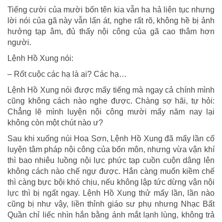
Tiếng cười của mười bốn tên kia vẫn ha hả liên tục nhưng
lời nói của gã này vẫn lấn át, nghe rất rõ, không hề bị ảnh
hưởng tạp âm, đủ thấy nội công của gã cao thâm hơn
người.
Lệnh Hồ Xung nói:
– Rốt cuộc các hạ là ai? Các hạ…
Lệnh Hồ Xung nói được mấy tiếng mà ngay cả chính mình
cũng không cách nào nghe được. Chàng sợ hãi, tự hỏi:
Chẳng lẽ mình luyện nội công mười mấy năm nay lại
không còn một chút nào ư?
Sau khi xuống núi Hoa Sơn, Lệnh Hồ Xung đã mấy lần cố
luyện tâm pháp nội công của bổn môn, nhưng vừa vận khí
thì bao nhiêu luồng nội lực phức tạp cuồn cuộn dâng lên
không cách nào chế ngự được. Hắn càng muốn kiềm chế
thì càng bực bội khó chịu, nếu không lập tức dừng vận nội
lực thì bị ngất ngay. Lệnh Hồ Xung thử mấy lần, lần nào
cũng bị như vậy, liền thỉnh giáo sư phụ nhưng Nhạc Bất
Quần chỉ liếc nhìn hắn bằng ánh mắt lạnh lùng, không trả