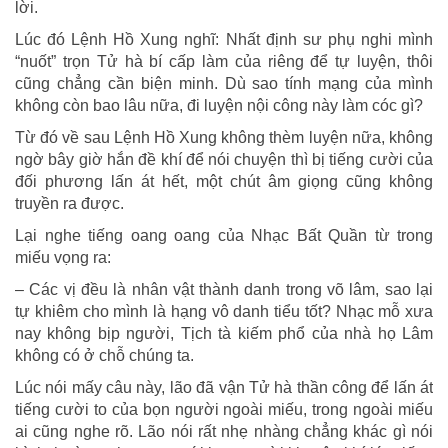
lời.
Lúc đó Lệnh Hồ Xung nghĩ: Nhất định sư phụ nghi mình
“nuốt” trọn Tử hà bí cấp làm của riêng để tự luyện, thôi
cũng chẳng cần biện minh. Dù sao tính mạng của mình
không còn bao lâu nữa, đi luyện nội công này làm cóc gì?
Từ đó về sau Lệnh Hồ Xung không thèm luyện nữa, không
ngờ bây giờ hắn đề khí để nói chuyện thì bị tiếng cười của
đối phương lấn át hết, một chút âm giọng cũng không
truyền ra được.
Lại nghe tiếng oang oang của Nhạc Bất Quần từ trong
miếu vọng ra:
– Các vị đều là nhân vật thành danh trong võ lâm, sao lại
tự khiêm cho mình là hạng vô danh tiểu tốt? Nhạc mỗ xưa
nay không bịp người, Tịch tà kiếm phổ của nhà họ Lâm
không có ở chỗ chúng ta.
Lúc nói mấy câu này, lão đã vận Tử hà thần công để lấn át
tiếng cười to của bọn người ngoài miếu, trong ngoài miếu
ai cũng nghe rõ. Lão nói rất nhẹ nhàng chẳng khác gì nói