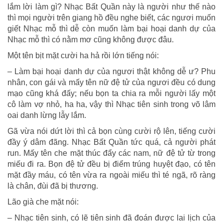
lắm lời làm gì? Nhạc Bất Quần này là người như thế nào
thì mọi người trên giang hồ đều nghe biết, các ngươi muốn
giết Nhạc mỗ thì dễ còn muốn làm bại hoại danh dự của
Nhạc mỗ thì có nằm mơ cũng không được đâu.
Một tên bịt mặt cười ha hả rồi lớn tiếng nói:
– Làm bại hoại danh dự của ngươi thật không dễ ư? Phu
nhân, con gái và mấy tên nữ đệ tử của ngươi đều có dung
mạo cũng khá đấy; nếu bọn ta chia ra mỗi người lấy một
cô làm vợ nhỏ, ha ha, vậy thì Nhạc tiên sinh trong võ lâm
oai danh lừng lẫy lắm.
Gã vừa nói dứt lời thì cả bọn cùng cười rộ lên, tiếng cười
đầy ý dâm đãng. Nhạc Bất Quần tức quá, cả người phát
run. Mấy tên che mặt thúc đẩy các nam, nữ đệ tử từ trong
miếu đi ra. Bọn đệ tử đều bị điểm trúng huyệt đạo, có tên
mặt đầy máu, có tên vừa ra ngoài miếu thì té ngã, rõ ràng
là chân, đùi đã bị thương.
Lão già che mặt nói:
– Nhạc tiên sinh, có lẽ tiên sinh đã đoán được lai lịch của