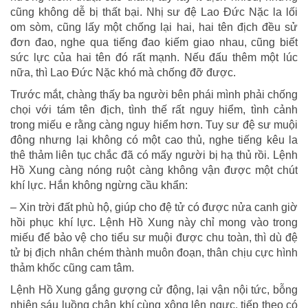
cũng không dễ bị thất bại. Nhị sư đệ Lao Đức Nặc la lối
om sòm, cũng lấy một chống lại hai, hai tên địch đều sử
đơn đao, nghe qua tiếng đao kiếm giao nhau, cũng biết
sức lực của hai tên đó rất mạnh. Nếu đấu thêm một lúc
nữa, thì Lao Đức Nặc khó mà chống đỡ được.
Trước mắt, chàng thấy ba người bên phái mình phải chống
chọi với tám tên địch, tình thế rất nguy hiểm, tình cảnh
trong miếu e rằng càng nguy hiểm hơn. Tuy sư đệ sư muội
đông nhưng lại không có một cao thủ, nghe tiếng kêu la
thê thảm liên tục chắc đã có mấy người bị hạ thủ rồi. Lệnh
Hồ Xung càng nóng ruột càng không vận được một chút
khí lực. Hắn không ngừng cầu khẩn:
– Xin trời đất phù hộ, giúp cho đệ tử có được nửa canh giờ
hồi phục khí lực. Lệnh Hồ Xung này chỉ mong vào trong
miếu để bảo vệ cho tiểu sư muội được chu toàn, thì dù đệ
tử bị địch nhân chém thành muôn đoạn, thân chịu cực hình
thảm khốc cũng cam tâm.
Lệnh Hồ Xung gắng gượng cử động, lại vận nội tức, bỗng
nhiên sáu luồng chân khí cùng xông lên ngực, tiếp theo có