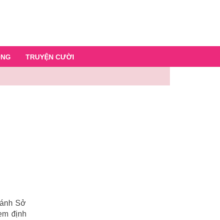
ỐNG
TRUYỆN CƯỜI
đánh Sở
em định