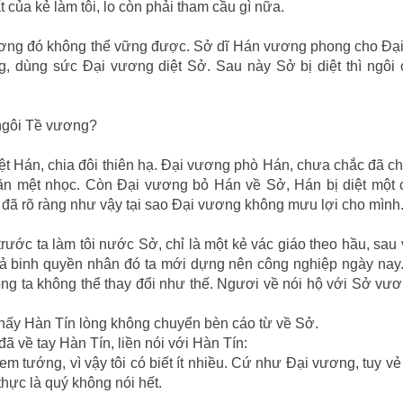
của kẻ làm tôi, lo còn phải tham cầu gì nữa.
vương đó không thể vững được. Sở dĩ Hán vương phong cho Ðạ
 dùng sức Ðại vương diệt Sở. Sau này Sở bị diệt thì ngôi 
 ngôi Tề vương?
t Hán, chia đôi thiên hạ. Ðại vương phò Hán, chưa chắc đã c
ăn mệt nhọc. Còn Ðại vương bỏ Hán về Sở, Hán bị diệt một 
n đã rõ ràng như vậy tại sao Ðại vương không mưu lợi cho mình
 trước ta làm tôi nước Sở, chỉ là một kẻ vác giáo theo hầu, sau
cả binh quyền nhân đó ta mới dựng nên công nghiệp ngày nay
 lòng ta không thể thay đổi như thế. Ngươi về nói hộ với Sở vư
p thấy Hàn Tín lòng không chuyển bèn cáo từ về Sở.
đã về tay Hàn Tín, liền nói với Hàn Tín:
xem tướng, vì vậy tôi có biết ít nhiều. Cứ như Ðại vương, tuy vẻ
hực là quý không nói hết.