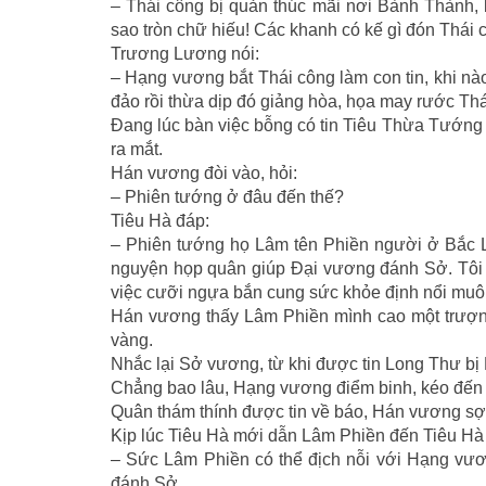
– Thái công bị quản thúc mãi nơi Bành Thành, l
sao tròn chữ hiếu! Các khanh có kế gì đón Thái c
Trương Lương nói:
– Hạng vương bắt Thái công làm con tin, khi nào
đảo rồi thừa dịp đó giảng hòa, họa may rước Th
Ðang lúc bàn việc bỗng có tin Tiêu Thừa Tướng 
ra mắt.
Hán vương đòi vào, hỏi:
– Phiên tướng ở đâu đến thế?
Tiêu Hà đáp:
– Phiên tướng họ Lâm tên Phiền người ở Bắc 
nguyện họp quân giúp Ðại vương đánh Sở. Tôi đ
việc cưỡi ngựa bắn cung sức khỏe định nổi muô
Hán vương thấy Lâm Phiền mình cao một trượng
vàng.
Nhắc lại Sở vương, từ khi được tin Long Thư bị H
Chẳng bao lâu, Hạng vương điểm binh, kéo đến
Quân thám thính được tin về báo, Hán vương sợ 
Kịp lúc Tiêu Hà mới dẫn Lâm Phiền đến Tiêu Hà 
– Sức Lâm Phiền có thể địch nỗi với Hạng vư
đánh Sở.