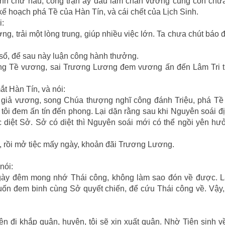
h chư hầu, công trận ấy dẫu làm chân vương cũng còn chưa 
kế hoạch phá Tề của Hàn Tín, và cái chết của Lịch Sinh.
i:
g, trải một lòng trung, giúp nhiều việc lớn. Ta chưa chút báo 
o sổ, để sau này luận công hành thưởng.
ông Tề vương, sai Trương Lương đem vương ấn đến Lâm Tri t
t Hàn Tín, và nói:
iả vương, song Chúa thượng nghĩ công đánh Triệu, phá Tề r
ôi đem ấn tín đến phong. Lại dặn rằng sau khi Nguyên soái đ
diệt Sở. Sở có diệt thì Nguyên soái mới có thể ngồi yên hư
tạ, rồi mở tiệc mấy ngày, khoản đãi Trương Lương.
nói:
y đêm mong nhớ Thái công, không làm sao đón về được. L
 đem binh cùng Sở quyết chiến, để cứu Thái công về. Vậy,
ện đi khắp quận, huyện, tôi sẽ xin xuất quân. Nhờ Tiên sinh v