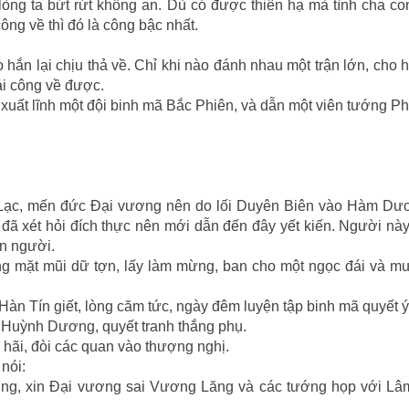
òng ta bứt rứt không an. Dù có được thiên hạ mà tình cha con
ông về thì đó là công bậc nhất.
 hắn lại chịu thả về. Chỉ khi nào đánh nhau một trận lớn, cho 
ái công về được.
xuất lĩnh một đội binh mã Bắc Phiên, và dẫn một viên tướng P
Lạc, mến đức Ðại vương nên do lối Duyên Biên vào Hàm Dươ
ã xét hỏi đích thực nên mới dẫn đến đây yết kiến. Người này
n người.
 mặt mũi dữ tợn, lấy làm mừng, ban cho một ngọc đái và mư
àn Tín giết, lòng căm tức, ngày đêm luyện tập binh mã quyết ý 
 Huỳnh Dương, quyết tranh thắng phụ.
hãi, đòi các quan vào thượng nghị.
nói:
ơng, xin Ðại vương sai Vương Lăng và các tướng họp với Lâ