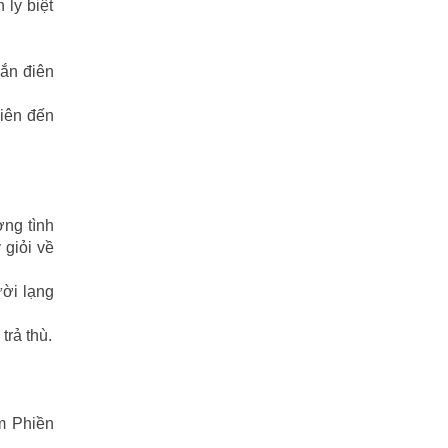
 ly biệt
Tiểu Lý Phi Đao
(27)
TIẾU NGẠO GIANG HỒ
(162)
hắn điên
Tiểu Thuyết
(1)
hiên đến
Truyện cười
(88)
Truyện kiếm hiệp
(1)
ng tình
Truyện ngắn
(25)
 giỏi về
Truyện tổng hợp
(57)
ời lạng
Tuyết sơn phi hồ
(11)
trả thù.
Văn học
(2)
Video
(2)
m Phiền