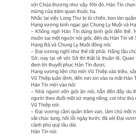
với Chúa thượng như vậy. Rồi đó, Hàn Tín chọn 
mừng của trăm quan thuộc hạ.
Nhắc lại việc Long Thư bị tử chiến, bọn tàn quâ
Hạng vương kinh ngạc gọi Chung Ly Muội và Hạ
– Không ngờ Hàn Tín dùng binh giỏi đến thế. 
muốn sai một người nói giỏi, đến dụ Hàn Tín về 
Hạng Bá và Chung Ly Muội đồng nói:
– Ðại vương nghĩ như thế rất phải. Hằng lâu chú
Sở, nay lại về với Sở thì thật là thuận lẽ. Qua
đem lời thuyết phục Hàn Tín được.
Hạng vương liền cho mời Vũ Thiệp vào triều, sắm
Vũ Thiệp tuân lệnh, đến nơi xin vào ra mắt Hàn T
Hàn Tín mời vào hỏi:
– Nhà ngươi vốn giỏi ăn nói, hẳn đến đây du t
người theo đuổi một sứ mạng riêng, coi như thù 
Vũ Thiệp nói:
– Ðại vương cầm quân trăm vạn, làm chủ một nư
vật chúc tụng, hối lỗi ngày trước đã xét Ðại v
cảnh phú quý lâu dài.
Hàn Tín nói: