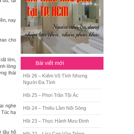
đủ, lại
đền, nay
rao cho
ất lớn,
Bài viết mới
ịnh lòng
ởng thái
Hồi 26 – Kiếm Vô Tình Nhưng
Người Đa Tình
Hồi 25 – Phơi Trần Tội Ác
ại nghe
Hồi 24 – Thiếu Lâm Nổi Sóng
 Túc hạ
Hồi 23 – Thực Hành Mưu Định
ề tâu hộ
Hồi 22 – Lừa Cọp Vào Tròng