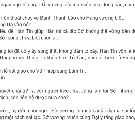
ngày ngự lên ngai Tề vương, đội mũ miện, mặc long bào, chịu
n trốn thoát chạy về Bành Thành báo cho Hạng vương biết.
ng Bá vào nói:
Nếu để Hàn Tín giúp Hán thì xã tắc Sở không thể vững bền đ
Sở, song chưa biết chọn ai.
ng tôi đã có ý ấy song thật không dám tỏ bày. Hàn Tín vốn là 
n Ðại phu Vũ Thiệp, trí khôn hơn Tô Tần, nói giỏi hơn Tử Ðổng
 lễ vật giao cho Vũ Thiệp sang Lâm Tri.
ín.
huyết chăng? Ta với ngươi trước kia cùng làm tôi Sở, nhưng
địch, còn liên hệ được nữa sao?
ớc, uy đức chói ngời. Sở vương tôi mến cái tài ấy mà sai tô
ương một cách sai lạc. Sở vương muốn cùng Ðại y rằng giao hả