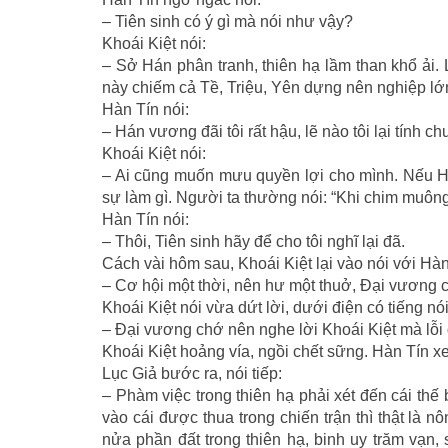
– Tiên sinh có ý gì mà nói như vậy?
Khoái Kiệt nói:
– Sở Hán phân tranh, thiên hạ lầm than khổ ải.
này chiếm cả Tề, Triệu, Yên dựng nên nghiệp lớn,
Hàn Tín nói:
– Hán vương đãi tôi rất hậu, lẽ nào tôi lại tính c
Khoái Kiệt nói:
– Ai cũng muốn mưu quyền lợi cho mình. Nếu Há
sự làm gì. Người ta thường nói: “Khi chim muông 
Hàn Tín nói:
– Thôi, Tiên sinh hãy để cho tôi nghĩ lại đã.
Cách vài hôm sau, Khoái Kiệt lại vào nói với Hàn
– Cơ hội một thời, nên hư một thuở, Ðại vương c
Khoái Kiệt nói vừa dứt lời, dưới điện có tiếng n
– Ðại vương chớ nên nghe lời Khoái Kiệt mà lỗi 
Khoái Kiệt hoảng vía, ngồi chết sững. Hàn Tín xe
Lục Giả bước ra, nói tiếp:
– Phàm việc trong thiên hạ phải xét đến cái t
vào cái được thua trong chiến trận thì thật là
nửa phần đất trong thiên hạ, binh uy trăm vạn,