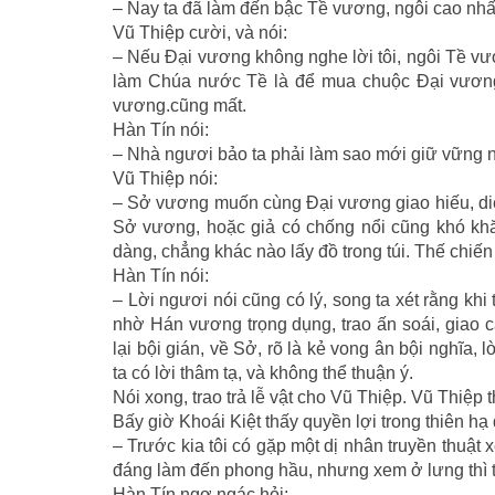
– Nay ta đã làm đến bậc Tề vương, ngôi cao nhất 
Vũ Thiệp cười, và nói:
– Nếu Ðại vương không nghe lời tôi, ngôi Tề 
làm Chúa nước Tề là để mua chuộc Ðại vương,
vương.cũng mất.
Hàn Tín nói:
– Nhà ngươi bảo ta phải làm sao mới giữ vững
Vũ Thiệp nói:
– Sở vương muốn cùng Ðại vương giao hiếu, diệ
Sở vương, hoặc giả có chống nổi cũng khó kh
dàng, chẳng khác nào lấy đồ trong túi. Thế chiế
Hàn Tín nói:
– Lời ngươi nói cũng có lý, song ta xét rằng khi
nhờ Hán vương trọng dụng, trao ấn soái, giao 
lại bội gián, về Sở, rõ là kẻ vong ân bội nghĩa,
ta có lời thâm tạ, và không thể thuận ý.
Nói xong, trao trả lễ vật cho Vũ Thiệp. Vũ Thiệ
Bấy giờ Khoái Kiệt thấy quyền lợi trong thiên hạ 
– Trước kia tôi có gặp một dị nhân truyền thuật 
đáng làm đến phong hầu, nhưng xem ở lưng thì t
Hàn Tín ngơ ngác hỏi: