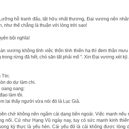
 Lưỡng hỗ tranh đấu, tất hữu nhất thương, Ðại vương nên nhâ
 như thế chẳng là thuận với lòng trời sao!
huyện bội nghĩa!
n vương không tính việc thôn tính thiên hạ thì đem thân mưu
trong rừng đã hết, chó săn tất phải mổ “. Xin Ðại vương xét kỹ.
 Tín:
òn do dự làm chi.
ói oang oang:
đạo làm tôi.
m lại thấy người vừa nói đó là Lục Giả.
hế bền chớ không nên ngắm cái dạng bên ngoài. Việc mạnh nếu
 nông nổi. Cứ như Hạng Vũ ngày nay, tuy có sức mạnh kinh thiê
 song kỳ thực là yếu hèn. Cái yếu đó là cái không được lòng 