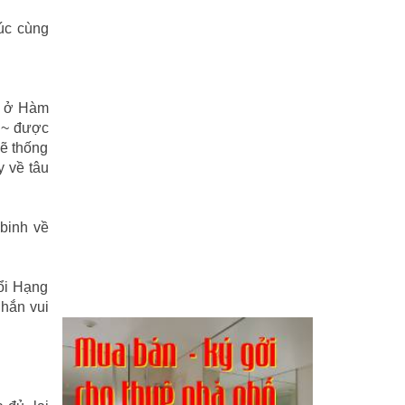
húc cùng
g ở Hàm
 n~ được
sẽ thống
y về tâu
 binh về
ổi Hạng
 hắn vui