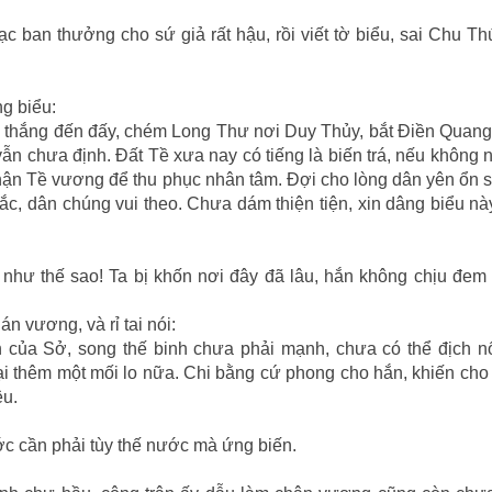
ạc ban thưởng cho sứ giả rất hậu, rồi viết tờ biểu, sai Chu T
g biểu:
 thắng đến đấy, chém Long Thư nơi Duy Thủy, bắt Ðiền Quan
n chưa định. Ðất Tề xưa nay có tiếng là biến trá, nếu không
hận Tề vương để thu phục nhân tâm. Ðợi cho lòng dân yên ổn 
hắc, dân chúng vui theo. Chưa dám thiện tiện, xin dâng biểu nà
như thế sao! Ta bị khốn nơi đây đã lâu, hắn không chịu đem
 vương, và rỉ tai nói:
của Sở, song thế binh chưa phải mạnh, chưa có thể địch n
ại thêm một mối lo nữa. Chi bằng cứ phong cho hắn, khiến cho
ệu.
ớc cần phải tùy thế nước mà ứng biến.