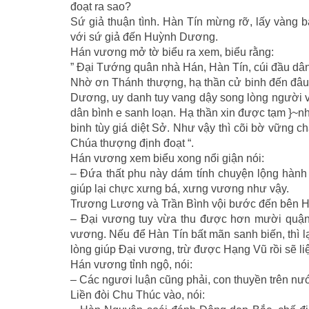
đoạt ra sao?
Sứ giả thuận tình. Hàn Tín mừng rỡ, lấy vàng b
với sứ giả đến Huỳnh Dương.
Hán vương mở tờ biểu ra xem, biểu rằng:
” Ðại Tướng quân nhà Hán, Hàn Tín, cúi đầu dân
Nhờ ơn Thánh thượng, hạ thần cử binh đến đâu
Dương, uy danh tuy vang dậy song lòng người vẫ
dân bình e sanh loạn. Hạ thần xin được tạm }~n
binh tùy giá diệt Sở. Như vậy thì cõi bờ vững c
Chúa thượng định đoạt “.
Hán vương xem biểu xong nổi giận nói:
– Ðứa thất phu này dám tính chuyện lộng hành 
giúp lại chực xưng bá, xưng vương như vậy.
Trương Lương và Trần Bình vội bước đến bên Hán
– Ðại vương tuy vừa thu được hơn mười quận 
vương. Nếu để Hàn Tín bất mãn sanh biến, thì l
lòng giúp Ðại vương, trừ được Hạng Vũ rồi sẽ li
Hán vương tỉnh ngộ, nói:
– Các ngươi luận cũng phải, con thuyền trên nư
Liền đòi Chu Thúc vào, nói: