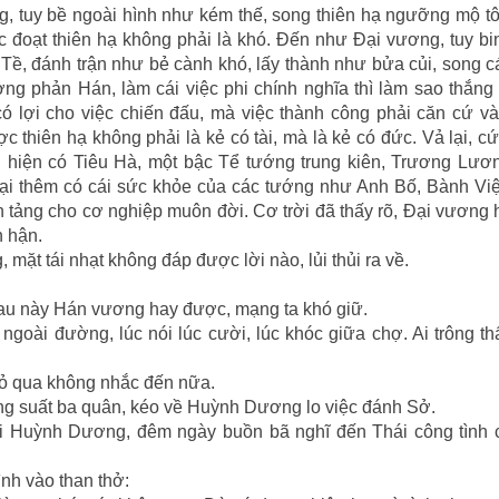
, tuy bề ngoài hình như kém thế, song thiên hạ ngưỡng mộ t
ệc đoạt thiên hạ không phải là khó. Ðến như Ðại vương, tuy b
 Tề, đánh trận như bẻ cành khó, lấy thành như bửa củi, song c
g phản Hán, làm cái việc phi chính nghĩa thì làm sao thắng 
 lợi cho việc chiến đấu, mà việc thành công phải căn cứ và
thiên hạ không phải là kẻ có tài, mà là kẻ có đức. Vả lại, cứ
hiện có Tiêu Hà, một bậc Tể tướng trung kiên, Trương Lươn
lại thêm có cái sức khỏe của các tướng như Anh Bố, Bành Vi
tảng cho cơ nghiệp muôn đời. Cơ trời đã thấy rõ, Ðại vương
n hận.
, mặt tái nhạt không đáp được lời nào, lủi thủi ra về.
sau này Hán vương hay được, mạng ta khó giữ.
 ngoài đường, lúc nói lúc cười, lúc khóc giữa chợ. Ai trông t
bỏ qua không nhắc đến nữa.
ống suất ba quân, kéo về Huỳnh Dương lo việc đánh Sở.
ơi Huỳnh Dương, đêm ngày buồn bã nghĩ đến Thái công tình 
nh vào than thở: