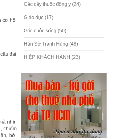
Các cây thuốc đông y
(24)
Giáo dục
(17)
n cơ hội
Góc cuộc sống
(50)
Hán Sở Tranh Hùng
(48)
 cầu đại
HIỆP KHÁCH HÀNH
(23)
Hồng lâu mộng
(124)
Kinh tế
(1)
Kỹ năng
(18)
Liên Thành quyết
(13)
 mà nhìn
LỘC ĐỈNH KÝ
(52)
n, chiếm
dân, bởi
Nước ngoài
(5)