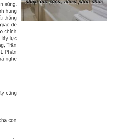
ôn sùng.
inh hùng
Phi Hồ ngoại truyện
(21)
ái thắng
giặc dễ
Phong thần diễn nghĩa
(100)
o chính
 lấy lực
Sống khỏe
(7)
g, Trần
ệt, Phàn
TÁI SINH HOÀN TOÀN
(1.130)
 há nghe
Tam quốc diễn nghĩa
(126)
Tây du ký
(100)
THẦN ĐIÊU ĐẠI HIỆP
(40)
hấy cũng
THIÊN LONG BÁT BỘ
(51)
THƯ KIẾM ÂN CỪU LỤC
(24)
cha con
Thủy hử
(70)