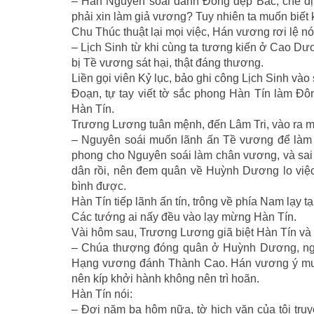
– Hàn Nguyên soái đánh Ðông dẹp Bắc, chế địn
phải xin làm giả vương? Tuy nhiên ta muốn biết 
Chu Thúc thuật lại mọi việc, Hán vương rơi lệ nó
– Lịch Sinh từ khi cùng ta tương kiến ở Cao Dươn
bị Tề vương sát hại, thật đáng thương.
Liền gọi viên Kỷ lục, bảo ghi công Lịch Sinh và
Ðoạn, tự tay viết tờ sắc phong Hàn Tín làm Ð
Hàn Tín.
Trương Lương tuân mệnh, đến Lâm Tri, vào ra mắ
– Nguyên soái muốn lãnh ấn Tề vương để làm g
phong cho Nguyên soái làm chân vương, và sai t
dân rồi, nên đem quân về Huỳnh Dương lo việc 
bình được.
Hàn Tín tiếp lãnh ấn tín, trông về phía Nam lạy 
Các tướng ai nấy đều vào lạy mừng Hàn Tín.
Vài hôm sau, Trương Lương giã biệt Hàn Tín và 
– Chúa thượng đóng quân ở Huỳnh Dương, ngà
Hạng vương đánh Thành Cao. Hán vương ý muốn
nên kíp khởi hành không nên trì hoãn.
Hàn Tín nói:
– Ðợi năm ba hôm nữa, tờ hịch văn của tôi truy