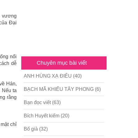
i vương
của Ðại
hống nổi
Chuyên mục bài viết
cách dễ
.
ANH HÙNG XẠ ĐIÊU
(40)
 về Hán,
BẠCH MÃ KHIẾU TÂY PHONG
(6)
. Nếu ta
ơng rằng
Bạn đọc viết
(63)
Bích Huyết kiếm
(20)
 mặt chỉ
Bố già
(32)