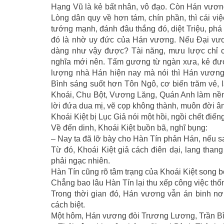
Hạng Vũ là kẻ bất nhân, vô đạo. Còn Hán vương
Lòng dân quy về hơn tám, chín phần, thì cái vi
tướng mạnh, đánh đâu thắng đó, diệt Triệu, phá
đó là nhờ uy đức của Hán vương. Nếu Ðại vươn
dàng như vậy được? Tài năng, mưu lược chỉ có
nghĩa mới nên. Tấm gương từ ngàn xưa, kẻ được 
lượng nhà Hán hiện nay mà nói thì Hán vương 
Bình sáng suốt hơn Tôn Ngô, cơ biến trăm vẻ, 
Khoái, Chu Bột, Vương Lăng, Quán Anh làm nền 
lời đứa dua mị, vẽ cọp không thành, muôn đời â
Khoái Kiệt bị Lục Giả nói một hồi, ngồi chết điếng
Về đến dinh, Khoái Kiệt buồn bã, nghĩ bụng:
– Nay ta đã lỡ bày cho Hàn Tín phản Hán, nếu 
Từ đó, Khoái Kiệt giả cách điên dại, lang thang
phải ngạc nhiên.
Hàn Tín cũng rõ tâm trạng của Khoái Kiệt song 
Chẳng bao lâu Hàn Tín lại thu xếp công việc th
Trong thời gian đó, Hán vương vẫn án binh n
cách biệt.
Một hôm, Hán vương đòi Trương Lương, Trần Bì