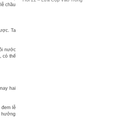
 lễ chầu
ược. Ta
tôi nước
, có thể
 nay hai
i đem lễ
o, hưởng