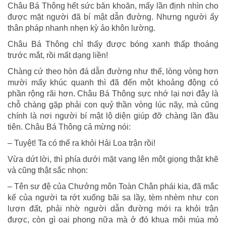
Châu Bá Thông hết sức băn khoăn, mấy lần định nhìn cho
được mặt người đã bí mật dẫn đường. Nhưng người ấy
thân pháp nhanh nhẹn kỳ ảo khôn lường.
Châu Bá Thông chỉ thấy được bóng xanh thấp thoáng
trước mắt, rồi mất dạng liền!
Chàng cứ theo hòn đá dẫn đường như thế, lòng vòng hơn
mười mấy khúc quanh thì đã đến một khoảng động có
phần rộng rãi hơn. Châu Bá Thông sực nhớ lại nơi đây là
chỗ chàng gặp phải con quỷ thần vòng lúc nãy, mà cũng
chính là nơi người bí mật lộ diện giúp đỡ chàng lần đầu
tiên. Châu Bá Thông cả mừng nói:
– Tuyệt! Ta có thể ra khỏi Hải Loa trận rồi!
Vừa dứt lời, thì phía dưới mặt vang lên một giọng thật khẽ
và cũng thật sắc nhọn:
– Tên sư đệ của Chưởng môn Toàn Chân phái kia, đã mắc
kế của người ta rớt xuống bãi sa lầy, tèm nhèm như con
lươn đất, phải nhờ người dẫn đường mới ra khỏi trận
được, còn gì oai phong nữa mà ở đó khua môi múa mỏ