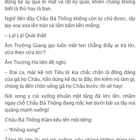
động kẻ ấy quá bí mật và rất kỳ quái, khiến chàng không
biết là thù hay là bạn.
Nghĩ đến đây Châu Bá Thông không còn tự chủ được, lấy
tay xoa xoa lên trán và lẩm bẩm liền miệng:
– Lạ! Lạ! Quái thật!
Âm Trường Giang gọi luôn một hơi chẳng thấy ai trả lời,
vừa thẹn vừa tức?
Âm Trường Hà liền đề nghị:
– Đại ca, mặc kệ nó! Tiểu tử kia chắc chắn là đồng đảng
của gã họ Châu, hắn dùng kế dụ ta đấy, tìm kiếm nó làm gì,
chúng ta đến chôn sống gã họ Châu trước rồi sẽ hay!
Nói xong y cúi xuống khuân một tảng đá lớn lên, nhắm
ngay chỗ Châu Bá Thông đang mắc kẹt dưới bãi sa lầy mà
quăng mạnh xuống!
Châu Bá Thông thầm kêu lên một tiếng:
– “Không xong!”
Tảng đá lớn ấy mà rơi xuống, nếu chàng không dùng tay