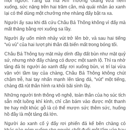
mọi người. Tảng đá mà Âm Trường Giang vừa ném
xuống, sức nặng trên hai trăm cân, mà quái nhân áo xanh
lại có thể dùng một chưởng nhẹ nhàng đẩy bật ra xa.
Người ấy sau khi đã cứu Châu Bá Thông không vì đấy mà
mất thăng bằng rơi xuống sa lầy.
Người ấy uốn mình nhảy vút trở lên bờ, và sau hai tiếng
“vù vù” của hai lượt phi thân đã biến mất trong bóng tối.
Châu Bá Thông tuy mặt mày dính đầy đất bùn như mặt quỷ
sứ, nhưng nhờ đấy chàng có được một sanh lộ. Thì ra nhờ
tảng đá bị người áo xanh đẩy rơi xuống bùn, vị trí lại vừa
vặn với tầm tay của chàng, Châu Bá Thông không chút
chậm trễ, hai tay nhấn mạnh lên tảng đá, “vút” một tiếng,
chàng đã rút thân hình ra khỏi bãi sình lầy.
Những người tinh thông võ nghệ, toàn thân của họ súc tích
sẵn một luồng khí kình, chỉ cần bám vào được một thanh
tre hay một khúc gỗ là có thể mượn sức thêm sức, huống
hồ đây là một tảng đá lớn.
Người áo xanh cố ý đẩy rơi phiến đá kế bên chàng có
khác nào ném xuống cho người chết đuối một tấm ván hay