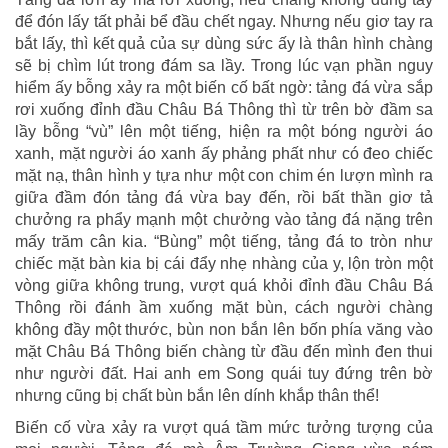
để đón lấy tất phải bể đầu chết ngay. Nhưng nếu giơ tay ra
bắt lấy, thì kết quả của sự dùng sức ấy là thân hình chàng
sẽ bị chìm lút trong đám sa lầy. Trong lúc vạn phần nguy
hiểm ấy bỗng xảy ra một biến cố bất ngờ: tảng đá vừa sắp
rơi xuống đỉnh đầu Châu Bá Thông thì từ trên bờ đầm sa
lầy bỗng “vù” lên một tiếng, hiện ra một bóng người áo
xanh, mặt người áo xanh ấy phảng phất như có đeo chiếc
mặt nạ, thân hình y tựa như một con chim én lượn mình ra
giữa đầm đón tảng đá vừa bay đến, rồi bất thần giơ tả
chưởng ra phẩy mạnh một chưởng vào tảng đá nặng trên
mấy trăm cân kia. “Bùng” một tiếng, tảng đá to tròn như
chiếc mặt bàn kia bị cái đẩy nhẹ nhàng của y, lộn tròn một
vòng giữa không trung, vượt quá khỏi đỉnh đầu Châu Bá
Thông rồi đánh ầm xuống mặt bùn, cách người chàng
không đầy một thước, bùn non bắn lên bốn phía văng vào
mặt Châu Bá Thông biến chàng từ đầu đến mình đen thui
như người đất. Hai anh em Song quái tuy đứng trên bờ
nhưng cũng bị chất bùn bắn lên dính khắp thân thể!
Biến cố vừa xảy ra vượt quá tầm mức tưởng tượng của