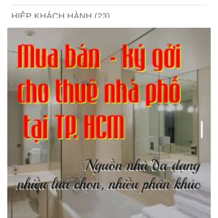
HIỆP KHÁCH HÀNH
(23)
Hồng lâu mộng
(124)
Kinh tế
(1)
Kỹ năng
(18)
Liên Thành quyết
(13)
LỘC ĐỈNH KÝ
(52)
Nước ngoài
(5)
Phi Hồ ngoại truyện
(21)
Phong thần diễn nghĩa
(100)
Sống khỏe
(7)