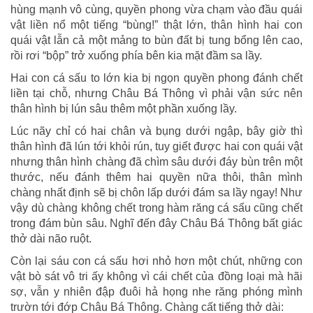
hùng mạnh vô cùng, quyền phong vừa chạm vào đầu quái
vật liền nổ một tiếng “bùng!” thật lớn, thân hình hai con
quái vật lẫn cả một mảng to bùn đất bị tung bổng lên cao,
rồi rơi “bộp” trở xuống phía bên kia mặt đầm sa lầy.
Hai con cá sấu to lớn kia bị ngọn quyền phong đánh chết
liền tại chỗ, nhưng Châu Bá Thông vì phải vận sức nên
thân hình bị lún sâu thêm một phần xuống lầy.
Lúc nãy chỉ có hai chân và bụng dưới ngập, bây giờ thì
thân hình đã lún tới khỏi rún, tuy giết được hai con quái vật
nhưng thân hình chàng đã chìm sâu dưới đáy bùn trên một
thước, nếu đánh thêm hai quyền nữa thôi, thân mình
chàng nhất định sẽ bị chôn lấp dưới đám sa lầy ngay! Như
vậy dù chàng không chết trong hàm răng cá sấu cũng chết
trong đám bùn sâu. Nghĩ đến đây Châu Bá Thông bất giác
thở dài não ruột.
Còn lại sáu con cá sấu hơi nhỏ hơn một chút, những con
vật bò sát vô tri ấy không vì cái chết của đồng loại mà hãi
sợ, vẫn y nhiên đập đuôi hả họng nhe răng phóng mình
trườn tới đớp Châu Bá Thông. Chàng cất tiếng thở dài: