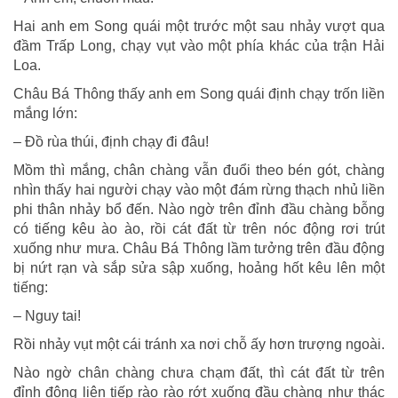
Hai anh em Song quái một trước một sau nhảy vượt qua
đầm Trấp Long, chạy vụt vào một phía khác của trận Hải
Loa.
Châu Bá Thông thấy anh em Song quái định chạy trốn liền
mắng lớn:
– Đồ rùa thúi, định chạy đi đâu!
Mồm thì mắng, chân chàng vẫn đuổi theo bén gót, chàng
nhìn thấy hai người chạy vào một đám rừng thạch nhủ liền
phi thân nhảy bổ đến. Nào ngờ trên đỉnh đầu chàng bỗng
có tiếng kêu ào ào, rồi cát đất từ trên nóc động rơi trút
xuống như mưa. Châu Bá Thông lầm tưởng trên đầu động
bị nứt rạn và sắp sửa sập xuống, hoảng hốt kêu lên một
tiếng:
– Nguy tai!
Rồi nhảy vụt một cái tránh xa nơi chỗ ấy hơn trượng ngoài.
Nào ngờ chân chàng chưa chạm đất, thì cát đất từ trên
đỉnh động liên tiếp rào rào rớt xuống đầu chàng như thác