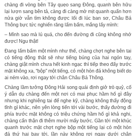
chàng đi vòng bên Tây quẹo sang Đông, quanh bên hữu
lại lượn sang bên tả, càng đi càng mờ mịt quanh quẩn hơn
nửa giờ vẫn tìm không được lối đi lúc ban sơ, Châu Bá
Thông bực tức nghiến răng lẩm bẩm, mắng lấy mình:
– Mình sao mà lú quá, cho đến đường đi cũng không nhớ
được! Ngu thật!
Đang lẩm bẩm một mình như thế, chàng chợt nghe bên tai
có tiếng động thật sẽ như tiếng búng của hai ngón tay,
chàng giật mình chưa hết kinh ngạc thì tiếp theo đấy trước
mặt không xa, “bộp” một tiếng, có một hòn đá không biết do
ai ném vào, rơi ngay tới chân Châu Bá Thông.
Chàng lầm tưởng Đông Hải song quái định giở trò quỷ, cố
ý dẫn dụ chàng đến một nơi có mai phục hầm hố gì đây
nhưng khi nghiêng tai để nghe kỹ, chàng không thấy động
tĩnh gì khác, nên yên lòng tiến tới vài bước, thấy đường đi
phía trước mặt không có triệu chứng hầm hố gì khả nghi,
chàng cẩn thận đi thêm mười mấy bước. Gần tới một khúc
quanh trước mặt chợt nghe bộp một tiếng lại có một hòn
đá thứ hai bay tới, lần này không rơi ngay dưới chân