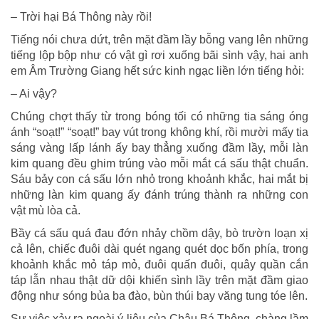
– Trời hại Bá Thông này rồi!
Tiếng nói chưa dứt, trên mặt đầm lầy bỗng vang lên những
tiếng lộp bộp như có vật gì rơi xuống bãi sình vậy, hai anh
em Âm Trường Giang hết sức kinh ngạc liền lớn tiếng hỏi:
– Ai vậy?
Chúng chợt thấy từ trong bóng tối có những tia sáng óng
ánh “soạt!” “soạt!” bay vút trong không khí, rồi mười mấy tia
sáng vàng lấp lánh ấy bay thẳng xuống đầm lầy, mỗi làn
kim quang đều ghim trúng vào mỗi mắt cá sấu thật chuẩn.
Sáu bảy con cá sấu lớn nhỏ trong khoảnh khắc, hai mắt bị
những làn kim quang ấy đánh trúng thành ra những con
vật mù lòa cả.
Bầy cá sấu quá đau đớn nhảy chồm dậy, bò trườn loạn xị
cả lên, chiếc đuôi dài quét ngang quét dọc bốn phía, trong
khoảnh khắc mỏ táp mỏ, đuôi quấn đuôi, quây quần cắn
táp lẫn nhau thật dữ dội khiến sình lầy trên mặt đầm giao
động như sóng bủa ba đào, bùn thúi bay văng tung tóe lên.
Sự việc xảy ra ngoài ý liệu của Châu Bá Thông, chàng lầm