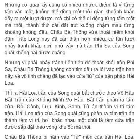
Nhưng cơ quan ấy cũng có nhiều nhược điểm, là vì từng
tấm ván một, không thể đồng một thời gian khoảnh khắc
đẩy ra một lượt được, mà chỉ có thể di động từng tấm một
mà thôi, thành thử cát đất trút xuống chậm mau từng
khoảng không đều, Châu Bá Thông vừa thoát hiểm khỏi
đầm Trấp Long nay đã cẩn thận hơn nhiều, cứ lần lượt
nhảy tránh khắp nơi, nhờ vậy mà trận Phi Sa của Song
quái không hại được chàng.
Nhưng vì phải nhảy tránh liên tiếp để thoát khỏi trận Phi
Sa, Châu Bá Thông không còn tìm đâu ra lối vào trận ban
nãy, và vô tình chàng đã lạc vào cửa “tử” của trận pháp Hải
Loa.
Thì ra Hải Loa trận của Song quái bắt chước theo Võ Hầu
Bát Trận của Khổng Minh Võ Hầu. Bát trận phân ra tám
cửa: Đỗ, Cảnh, Lưu, Kinh, Sanh, Tử án thành vị trí tám
trận. Hải Loa trận của Song quái cũng phân ra tám trận án
thành tám vị trí, hơi khác nhau một chút là tám cửa trận
được sắp đặt theo vòng khu ốc mà thôi.
Châu Bá Thông bị hãm vào “Tử” môn của trận Hải Loa,