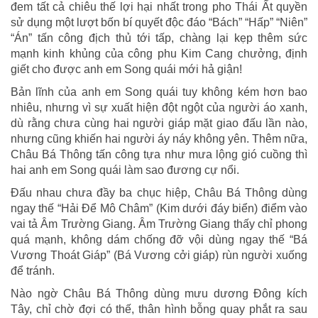
đem tất cả chiêu thế lợi hại nhất trong pho Thái Ất quyền
sử dụng một lượt bốn bí quyết độc đáo “Bách” “Hấp” “Niên”
“Án” tấn công địch thủ tới tấp, chàng lại kẹp thêm sức
mạnh kinh khủng của công phu Kim Cang chưởng, định
giết cho được anh em Song quái mới hả giận!
Bản lĩnh của anh em Song quái tuy không kém hơn bao
nhiêu, nhưng vì sự xuất hiện đột ngột của người áo xanh,
dù rằng chưa cùng hai người giáp mặt giao đấu lần nào,
nhưng cũng khiến hai người áy náy không yên. Thêm nữa,
Châu Bá Thông tấn công tựa như mưa lộng gió cuồng thì
hai anh em Song quái làm sao đương cự nổi.
Đấu nhau chưa đầy ba chục hiệp, Châu Bá Thông dùng
ngay thế “Hải Để Mô Châm” (Kim dưới đáy biển) điểm vào
vai tả Âm Trường Giang. Âm Trường Giang thấy chỉ phong
quá mạnh, không dám chống đỡ vội dùng ngay thế “Bá
Vương Thoát Giáp” (Bá Vương cởi giáp) rùn người xuống
để tránh.
Nào ngờ Châu Bá Thông dùng mưu dương Đông kích
Tây, chỉ chờ đợi có thế, thân hình bỗng quay phắt ra sau