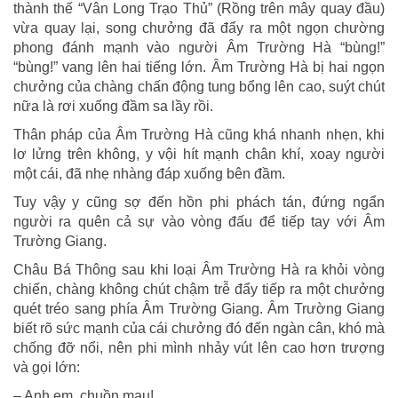
thành thế “Vân Long Trạo Thủ” (Rồng trên mây quay đầu)
vừa quay lại, song chưởng đã đẩy ra một ngọn chường
phong đánh mạnh vào người Âm Trường Hà “bùng!”
“bùng!” vang lên hai tiếng lớn. Âm Trường Hà bị hai ngọn
chưởng của chàng chấn động tung bổng lên cao, suýt chút
nữa là rơi xuống đầm sa lầy rồi.
Thân pháp của Âm Trường Hà cũng khá nhanh nhẹn, khi
lơ lửng trên không, y vội hít mạnh chân khí, xoay người
một cái, đã nhẹ nhàng đáp xuống bên đầm.
Tuy vậy y cũng sợ đến hồn phi phách tán, đứng ngẩn
người ra quên cả sự vào vòng đấu để tiếp tay với Âm
Trường Giang.
Châu Bá Thông sau khi loại Âm Trường Hà ra khỏi vòng
chiến, chàng không chút chậm trễ đẩy tiếp ra một chưởng
quét tréo sang phía Âm Trường Giang. Âm Trường Giang
biết rõ sức mạnh của cái chưởng đó đến ngàn cân, khó mà
chống đỡ nổi, nên phi mình nhảy vút lên cao hơn trượng
và gọi lớn:
– Anh em, chuồn mau!