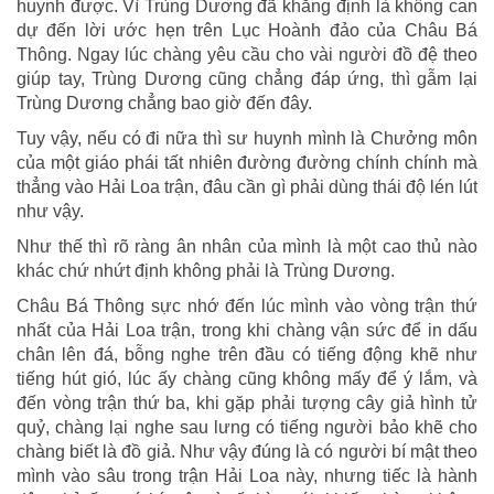
huynh được. Vì Trùng Dương đã khẳng định là không can
dự đến lời ước hẹn trên Lục Hoành đảo của Châu Bá
Thông. Ngay lúc chàng yêu cầu cho vài người đồ đệ theo
giúp tay, Trùng Dương cũng chẳng đáp ứng, thì gẫm lại
Trùng Dương chẳng bao giờ đến đây.
Tuy vậy, nếu có đi nữa thì sư huynh mình là Chưởng môn
của một giáo phái tất nhiên đường đường chính chính mà
thẳng vào Hải Loa trận, đâu cần gì phải dùng thái độ lén lút
như vậy.
Như thế thì rõ ràng ân nhân của mình là một cao thủ nào
khác chứ nhứt định không phải là Trùng Dương.
Châu Bá Thông sực nhớ đến lúc mình vào vòng trận thứ
nhất của Hải Loa trận, trong khi chàng vận sức để in dấu
chân lên đá, bỗng nghe trên đầu có tiếng động khẽ như
tiếng hút gió, lúc ấy chàng cũng không mấy để ý lắm, và
đến vòng trận thứ ba, khi gặp phải tượng cây giả hình tử
quỷ, chàng lại nghe sau lưng có tiếng người bảo khẽ cho
chàng biết là đồ giả. Như vậy đúng là có người bí mật theo
mình vào sâu trong trận Hải Loa này, nhưng tiếc là hành