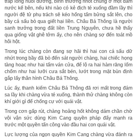
tráp long nuôi dưỡng, bình thường nhốt chúng ở một đầm
nước kế bên, nếu khi nào có kẻ địch té xuống đầm lầy thì
người đệ tử phụ trách sẽ kéo hổng tấm bửng sắt lên, cho
bầy cá sấu bò qua giết hại liền. Châu Bá Thông là người
sanh trưởng trong đất liền Trung Nguyên, chưa hề thấy
qua giống vật ghê tởm ấy, cho nên chàng sợ đến toát mồ
hôi hột.
Trong lúc chàng còn đang sợ hãi thì hai con cá sấu dữ
nhứt trong bầy đã bò đến sát người chàng, hai chiếc họng
tàng hoạc như hai tấm ván cửa, để lộ ra hai hàm răng lổm
chổm như hai lưỡi cưa sắt bén, lướt trong mặt bùn định
gắp lấy thân hình Châu Bá Thông.
Lúc ấy, thanh kiếm Châu Bá Thông đã rơi mất trong đám
sa lầy khi chàng vừa té xuống, thành thử chàng không còn
khí giới gì để chống cự với quái vật.
Trong cơn gấp rút, chàng hoảng hốt không dám chần chờ
vội vận sức dùng Kim Cang quyền pháp đẩy mạnh ra
trước một quyền tấn công vào đầu hai con quái vật.
Lực lượng của ngọn quyền Kim Cang chàng vừa đánh ra