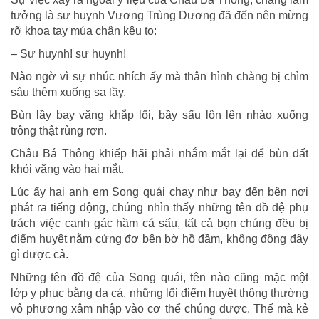
tưởng là sư huynh Vương Trùng Dương đã đến nên mừng
rỡ khoa tay múa chân kêu to:
– Sư huynh! sư huynh!
Nào ngờ vì sự nhúc nhích ấy mà thân hình chàng bị chìm
sâu thêm xuống sa lầy.
Bùn lầy bay văng khắp lối, bầy sấu lộn lên nhào xuống
trông thật rùng rợn.
Châu Bá Thông khiếp hãi phải nhắm mắt lại để bùn đất
khỏi văng vào hai mắt.
Lúc ấy hai anh em Song quái chạy như bay đến bên nơi
phát ra tiếng động, chúng nhìn thấy những tên đồ đệ phụ
trách việc canh gác hầm cá sấu, tất cả bọn chúng đều bị
điểm huyệt nằm cứng đơ bên bờ hồ đầm, không động đậy
gì được cả.
Những tên đồ đệ của Song quái, tên nào cũng mặc một
lớp y phục bằng da cá, những lối điểm huyệt thông thường
vô phương xâm nhập vào cơ thể chúng được. Thế mà kẻ