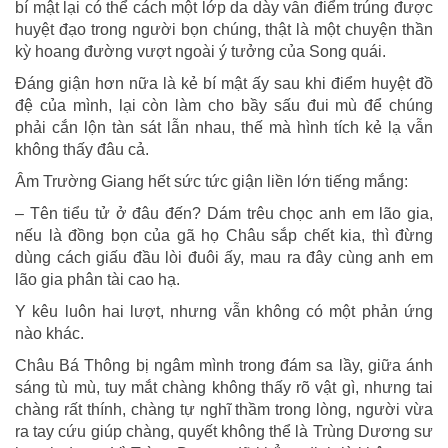
bí mật lại có thể cách một lớp da dày vẫn điểm trúng được
huyệt đạo trong người bọn chúng, thật là một chuyện thần
kỳ hoang đường vượt ngoài ý tưởng của Song quái.
Đáng giận hơn nữa là kẻ bí mật ấy sau khi điểm huyệt đồ
đệ của mình, lại còn làm cho bầy sấu đui mù để chúng
phải cắn lộn tàn sát lẫn nhau, thế mà hình tích kẻ lạ vẫn
không thấy đâu cả.
Âm Trường Giang hết sức tức giận liền lớn tiếng mắng:
– Tên tiểu tử ở đâu đến? Dám trêu chọc anh em lão gia,
nếu là đồng bọn của gã họ Châu sắp chết kia, thì đừng
dùng cách giấu đầu lòi đuôi ấy, mau ra đây cùng anh em
lão gia phân tài cao hạ.
Y kêu luôn hai lượt, nhưng vẫn không có một phản ứng
nào khác.
Châu Bá Thông bị ngâm mình trong đám sa lầy, giữa ánh
sáng tù mù, tuy mắt chàng không thấy rõ vật gì, nhưng tai
chàng rất thính, chàng tự nghĩ thầm trong lòng, người vừa
ra tay cứu giúp chàng, quyết không thể là Trùng Dương sư