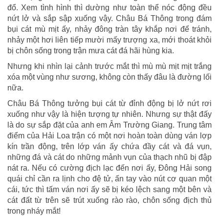
đổ. Xem tình hình thì dường như toàn thể nóc động đều
nứt lở và sắp sập xuống vậy. Châu Bá Thông trong đám
bụi cát mù mịt ấy, nhảy đông tràn tây khắp nơi để tránh,
nhảy một hơi liên tiếp mười mấy trượng xa, mới thoát khỏi
bị chôn sống trong trận mưa cát đá hãi hùng kia.
Nhưng khi nhìn lại cảnh trước mắt thì mù mù mịt mịt trắng
xóa một vùng như sương, không còn thấy đâu là đường lối
nữa.
Châu Bá Thông tưởng bụi cát từ đỉnh động bị lở nứt rơi
xuống như vậy là hiện tượng tự nhiên. Nhưng sự thật đấy
là do sự sắp đặt của anh em Âm Trường Giang. Trung tâm
điểm của Hải Loa trận có một nơi hoàn toàn dùng ván lợp
kín trần động, trên lớp ván ấy chứa đầy cát và đá vụn,
những đá và cát do những mảnh vụn của thạch nhũ bị đập
nát ra. Nếu có cường địch lạc đến nơi ấy, Đông Hải song
quái chỉ cần ra lịnh cho đệ tử, ấn tay vào nút cơ quan một
cái, tức thì tấm ván nơi ấy sẽ bị kéo lệch sang một bên và
cát đất từ trên sẽ trút xuống rào rào, chôn sống địch thủ
trong nháy mắt!