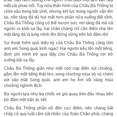
một cái phao nổi. Tuy nửa thân hình của Châu Bá Thông bị
chìm sâu trong bãi sình, nhưng khí lực trong người vẫn tồn
tại, nên tảng đá dù hụt mất hơn phân nửa xuống đất sình,
Châu Bá Thông cũng có thể mượn sức nơi tảng đá mà rút
người ra khỏi sa lầy, hai chân chàng chỉ cần điểm nhẹ lên
mặt tảng đá là tung mình lên đứng vững trên bờ đầm rồi!
Sự thoát hiểm quá diệu kỳ của Châu Bá Thông càng làm
anh em Song quái kinh ngạc! Hai người kêu lên một tiếng,
định phi mình trở qua đẩy cho Châu Bá Thông rơi trở
xuống bãi sa lầy.
Châu Bá Thông giận như một con cọp điên sút chuồng,
gầm lên một tiếng thật lớn, song chưởng múa vù vù chém
vút vào mặt Song quái, anh em họ Âm vội vàng múa
chưởng nghinh địch.
Ba người tựa như ba chiếc xe gió quay tròn đấu nhau bên
bờ đầm một trận ác liệt.
Châu Bá Thông phẫn nộ đến cực điểm, nên chàng bất
chấp cả quy luật cấm sát nhân của Toàn Chân phái, chàng