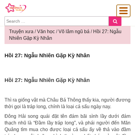
SEARCH
Search
FOR:
Truyện xưa
/
Văn học
/
Võ lâm ngũ bá
/
Hồi 27: Ngẫu
Nhiên Gặp Kỳ Nhân
OÀNG GIA
Hồi
Hồi 27: Ngẫu Nhiên Gặp Kỳ Nhân
27:
Ngẫu
Nhiên
Gặp
Hồi 27: Ngẫu Nhiên Gặp Kỳ Nhân
Kỳ
Nhân
Thì ra giống vật mà Châu Bá Thông thấy kia, người đương
thời gọi là tráp long, chính là loại cá sấu ngày nay.
Đông Hải song quái đặt tên đám bãi sình lầy dưới đám
thạch nhũ là “Đầm lầy tráp long”, và phái người đến Mãn
Quảng tìm mua cho được loại cá sấu ấy về thả vào đầm