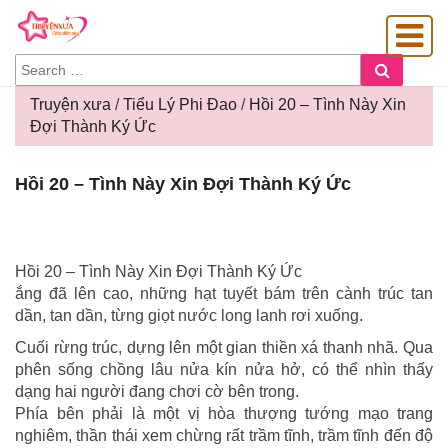
SEARCH
Search
FOR:
Truyện xưa
/
Tiểu Lý Phi Đao
/
Hồi 20 – Tình Này Xin
Đợi Thành Ký Ức
OÀNG GIA
Hồi
Hồi 20 – Tình Này Xin Đợi Thành Ký Ức
20
–
Tình
Này
Hồi 20 – Tình Này Xin Đợi Thành Ký Ức
Xin
ắng đã lên cao, những hạt tuyết bám trên cành trúc tan
Đợi
dần, tan dần, từng giọt nước long lanh rơi xuống.
Thành
Ký
Cuối rừng trúc, dựng lên một gian thiền xá thanh nhã. Qua
Ức
phên sống chồng lâu nửa kín nửa hở, có thể nhìn thấy
dạng hai người đang chơi cờ bên trong.
Phía bên phải là một vị hòa thượng tướng mạo trang
nghiêm, thần thái xem chừng rất trầm tĩnh, trầm tĩnh đến độ