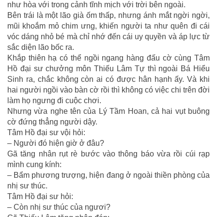
như hòa với trong cảnh tĩnh mịch với trời bên ngoài.
Bên trái là một lão già ốm thấp, nhưng ánh mắt ngời ngời,
mũi khoắm mỏ chim ưng, khiến người ta như quên đi cái
vóc dáng nhỏ bé mà chỉ nhớ đến cái uy quyền và áp lực từ
sắc diện lão bốc ra.
Khắp thiên hạ có thể ngồi ngang hàng đấu cờ cùng Tâm
Hồ đại sư chưởng môn Thiếu Lâm Tự thì ngoài Bá Hiểu
Sinh ra, chắc không còn ai có được hân hạnh ấy. Và khi
hai người ngồi vào bàn cờ rồi thì không có việc chi trên đời
làm họ ngưng đi cuộc chơi.
Nhưng vừa nghe tên của Lý Tầm Hoan, cả hai vụt buông
cờ đứng thẳng người dậy.
Tâm Hồ đại sư vội hỏi:
– Người đó hiện giờ ở đâu?
Gã tăng nhân rụt rè bước vào thông báo vừa rồi cúi rạp
mình cung kính:
– Bẩm phương trượng, hiện đang ở ngoài thiền phòng của
nhị sư thúc.
Tâm Hồ đại sư hỏi:
– Còn nhị sư thúc của ngươi?