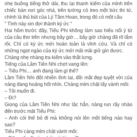
nhẹ buông tiếng thở dài, thu lại thanh kiếm của mình trên
chiếc bàn nơi góc nhà, trên tường có treo một bức thi tứ,
chính là thủ bút của Lý Tầm Hoan, trong đó có một câu
” Tình này xin đợi thành ký ức “
Hai hôm trước đây, Tiểu Phi không làm sao hiểu nổi ý tứ
của câu thơ trên nhưng bây giờ… bây giờ chàng đã rõ lắm
rồi. Chỉ có ký ức mới hoàn toàn là vĩnh cửu. Và chỉ có
những ngọt ngào của ký ức mới mãi mãi giữ gìn được.
Chàng nhẹ nhàng tra kiếm vào thắt lưng.
Tiếng của Lâm Tiên Nhi chợt vang lên:
– Tiểu Phi… anh đang làm gì thế?
Lâm Tiên Nhi đột nhiên tỉnh lại, đôi mắt đẹp tuyệt vời của
nàng đang hoảng hốt nhìn. Chàng mím chặt lấy vành môi:
– Tôi muốn đi.
– Đi?
Giọng của Lâm Tiên Nhi như lặc hẳn, nàng run rẩy nhào
đến trước mặt Tiểu Phi:
– Anh cói thể bỏ đi mà không nói lên một tiếng nào hay
sao?
Tiểu Phi càng mím chặt vành môi: