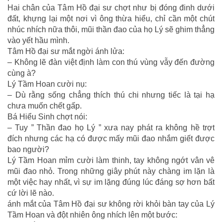
Hai chân của Tâm Hồ đại sư chợt như bị đóng đinh dưới
đất, khựng lại một nơi vì ông thừa hiểu, chỉ cần một chút
nhúc nhích nữa thôi, mũi thần đao của họ Lý sẽ ghim thẳng
vào yết hầu mình.
Tâm Hồ đại sư mắt ngời ánh lửa:
– Không lẽ đàn việt định làm con thú vùng vẫy đến đường
cùng à?
Lý Tầm Hoan cười nụ:
– Dù rằng sống chẳng thích thú chi nhưng tiếc là tại hạ
chưa muốn chết gấp.
Bá Hiểu Sinh chợt nói:
– Tuy ” Thần đao họ Lý ” xưa nay phát ra không hề trợt
đích nhưng các hạ có được mấy mũi đao nhắm giết được
bao người?
Lý Tầm Hoan mỉm cười làm thinh, tay không ngớt vân vê
mũi đao nhỏ. Trong những giây phút này chàng im lặn là
một việc hay nhất, vì sự im lặng đúng lúc đáng sợ hơn bất
cứ lời lẽ nào.
ánh mắt của Tâm Hồ đại sư không rời khỏi bàn tay của Lý
Tầm Hoan và đột nhiên ông nhích lên một bước: