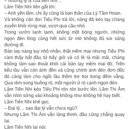
– Nhưng tỷ tỷ của tiên Nhi…
Lâm Tiên Nhi liền gắt lời:
– Anh yên tâm, chị ấy cũng là bạn thân của Lý Tầm Hoan.
Và không cần đợi Tiểu Phi trả lời, nàng đã kéo tay chàng
xuyên khỏi rừng mai, vượt qua cầu nhỏ.
Trong vườn lạnh tanh, không một bóng người, những
ngọn đèn lồng cũng hết sức từ mờ không đủ soi sáng
đường đi.
Bàn tay nàng tuy nhỏ nhắn, thật mềm mại nhưng Tiểu Phi
càm thấy bắt đầu từ bây giờ và có lẽ là mãi mãi, chàng
không làm sao thoát khỏi cái bàn tay mềm mại đó. Trên
tiểu lầu vẫn còn ánh đền và cũng chính ánh đèn đơn độc
đó càng làm cho ngôi lầu thêm trơ trọi trong đêm vắng.
Qua rèm song buông rũ, một người ử rũ cạnh ngọn đèn.
Lâm Tiên Nhi kéo Tiểu Phi rón rén bước lên. Lâm Thi Âm
vẫn nhìn sững vào khoảng không như không hề hay biết.
Lâm Tiên Nhi khẽ gọi;
– Đại tỷ… sao đại tỷ vẫn chưa ngủ?
Nhưng Lâm Thi Âm vẫn lặng thinh, đầu cũng chẳng quay
lại.
Lâm Tiên Nhi lại nói: