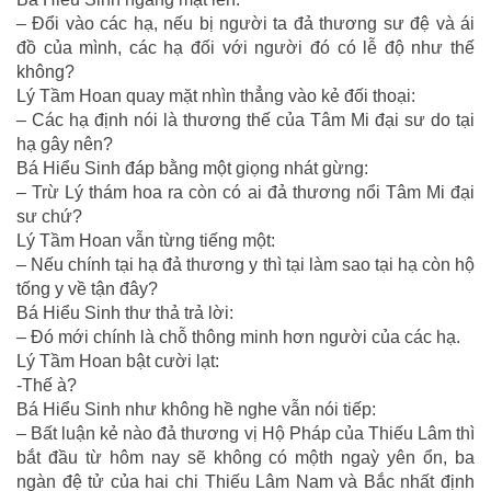
– Đổi vào các hạ, nếu bị người ta đả thương sư đệ và ái
đồ của mình, các hạ đối với người đó có lễ độ như thế
không?
Lý Tầm Hoan quay mặt nhìn thẳng vào kẻ đối thoại:
– Các hạ định nói là thương thế của Tâm Mi đại sư do tại
hạ gây nên?
Bá Hiểu Sinh đáp bằng một giọng nhát gừng:
– Trừ Lý thám hoa ra còn có ai đả thương nổi Tâm Mi đại
sư chứ?
Lý Tầm Hoan vẫn từng tiếng một:
– Nếu chính tại hạ đả thương y thì tại làm sao tại hạ còn hộ
tống y về tận đây?
Bá Hiểu Sinh thư thả trả lời:
– Đó mới chính là chỗ thông minh hơn người của các hạ.
Lý Tầm Hoan bật cười lạt:
-Thế à?
Bá Hiểu Sinh như không hề nghe vẫn nói tiếp:
– Bất luận kẻ nào đả thương vị Hộ Pháp của Thiếu Lâm thì
bắt đầu từ hôm nay sẽ không có mộth ngaỳ yên ổn, ba
ngàn đệ tử của hai chi Thiếu Lâm Nam và Bắc nhất định