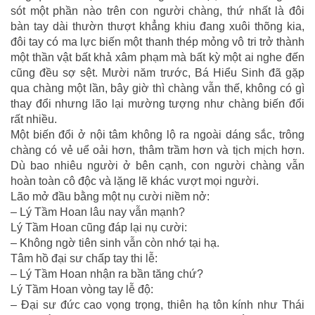
sót một phần nào trên con người chàng, thứ nhất là đôi
bàn tay dài thườn thượt khẳng khiu đang xuôi thõng kia,
đôi tay có ma lực biến một thanh thép mỏng vô tri trở thành
một thần vật bất khả xâm phạm mà bất kỳ một ai nghe đến
cũng đều sợ sệt. Mười năm trước, Bá Hiểu Sinh đã gặp
qua chàng một lần, bây giờ thì chàng vẫn thế, không có gì
thay đổi nhưng lão lại mường tượng như chàng biến đổi
rất nhiều.
Một biến đổi ở nội tâm không lộ ra ngoài dáng sắc, trông
chàng có vẻ uể oải hơn, thâm trầm hơn và tịch mịch hơn.
Dù bao nhiêu người ở bên cạnh, con người chàng vẫn
hoàn toàn cô độc và lặng lẽ khác vượt mọi người.
Lão mở đầu bằng một nụ cười niềm nở:
– Lý Tầm Hoan lâu nay vẫn mạnh?
Lý Tầm Hoan cũng đáp lại nụ cười:
– Không ngờ tiên sinh vẫn còn nhớ tại hạ.
Tâm hồ đại sư chấp tay thi lễ:
– Lý Tầm Hoan nhận ra bần tăng chứ?
Lý Tầm Hoan vòng tay lễ độ:
– Đại sư đức cao vọng trọng, thiên hạ tôn kính như Thái