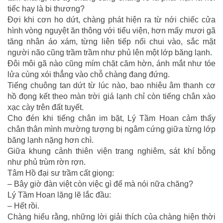
tiếc hay là bi thương?
Đợi khi cơn ho dứt, chàng phát hiện ra từ nới chiếc cửa
hình vòng nguyệt ăn thông với tiểu viện, hơn mấy mươi gã
tăng nhân áo xám, từng liên tiếp nối chui vào, sắc mặt
người não cũng trầm trầm như phủ lên một lớp băng lạnh.
Đôi môi gã nào cũng mím chặt căm hờn, ánh mắt như tóe
lửa cùng xói thẳng vào chỗ chàng đang đứng.
Tiếng chuông tan dứt từ lúc nào, bao nhiêu âm thanh cơ
hồ đọng kết theo màn trời giá lạnh chỉ còn tiếng chân xào
xạc cày trên đất tuyết.
Cho đén khi tiếng chân im bặt, Lý Tầm Hoan cảm thấy
chân thân mình mường tượng bị ngâm cứng giữa từng lớp
băng lạnh nặng hơn chì.
Giữa khung cảnh thiên viện trang nghiêm, sát khí bỗng
như phủ trùm rờn rợn.
Tâm Hồ đại sư trầm cất giọng:
– Bây giờ đàn việt còn việc gì để mà nói nữa chăng?
Lý Tầm Hoan lặng lẽ lắc đầu:
– Hết rồi.
Chàng hiểu rằng, những lời giải thích của chàng hiện thời