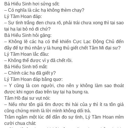
Bá Hiểu Sinh hơi sửng sốt:
– Có nghĩa là các hạ không thèm chạy?
Lý Tầm Hoan đáp:
– Sự tình trắng đen chưa rõ, phải trái chưa xong thì tại sao
tại hạ lại bỏ nó đi chứ?
Bá Hiểu Sinh hỏi gặng:
– Không lẽ các hạ có thể khiến Cực Lạc Động Chủ đến
đây để tự thú nhận y là hung thủ giết chết Tâm Mi đại sư?
Lý Tầm Hoan lắc đầu:
– Không thể được vì y đã chết rồi.
Bá Hiểu Sinh trố mắt:
– Chính các hạ đã giết y?
Lý Tầm Hoan đáp bâng quơ:
– Y cũng là con người, cho nên y không làm sao thoát
được khi ngọn đao trên tay tại hạ bung ra.
Tâm Hồ đại sư vụt nói:
– Nếu như tôn giá tìm được thi hài của y thì ít ra tôn giá
cũng chứng minh là lời mình không dối trá.
Trâm ngâm một lúc để đắn đo sự tình, Lý Tầm Hoan mỉm
cười chua chát: