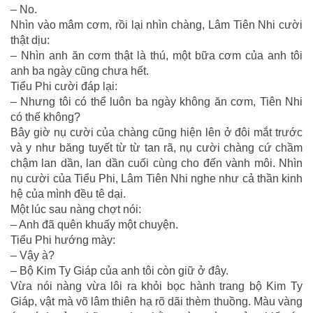
– No.
Nhìn vào mâm cơm, rồi lại nhìn chàng, Lâm Tiên Nhi cười
thật dịu:
– Nhìn anh ăn cơm thật là thú, một bữa cơm của anh tôi
anh ba ngày cũng chưa hết.
Tiểu Phi cười đáp lại:
– Nhưng tôi có thể luôn ba ngày không ăn cơm, Tiên Nhi
có thế không?
Bây giờ nụ cười của chàng cũng hiện lên ở đôi mắt trước
và y như băng tuyết từ từ tan rã, nụ cười chàng cứ chầm
chậm lan dần, lan dần cuối cùng cho đến vành môi. Nhìn
nụ cười của Tiểu Phi, Lâm Tiên Nhi nghe như cả thần kinh
hệ của mình đều tê dại.
Một lúc sau nàng chợt nói:
– Anh đã quên khuấy một chuyện.
Tiểu Phi hướng mày:
– Vậy à?
– Bộ Kim Ty Giáp của anh tôi còn giữ ở đây.
Vừa nói nàng vừa lôi ra khỏi bọc hành trang bộ Kim Ty
Giáp, vật mà võ lâm thiên hạ rõ dãi thèm thuồng. Màu vàng