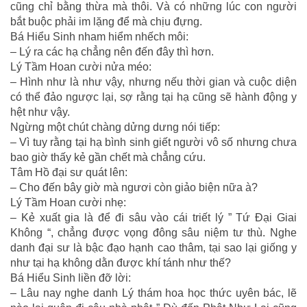
cũng chỉ bằng thừa mà thôi. Và có những lúc con người
bắt buộc phải im lặng để mà chịu đựng.
Bá Hiểu Sinh nham hiểm nhếch môi:
– Lý ra các hạ chẳng nên đến đây thì hơn.
Lý Tầm Hoan cười nửa méo:
– Hình như là như vậy, nhưng nếu thời gian và cuộc diện
có thể đảo ngược lại, sợ rằng tại hạ cũng sẽ hành động y
hệt như vậy.
Ngừng một chút chàng dửng dưng nói tiếp:
– Vì tuy rằng tại hạ bình sinh giết người vô số nhưng chưa
bao giờ thấy kẻ gần chết mà chẳng cứu.
Tâm Hồ đại sư quát lên:
– Cho đến bây giờ mà ngươi còn giảo biện nữa à?
Lý Tầm Hoan cười nhẹ:
– Kẻ xuất gia là để đi sâu vào cái triết lý ” Tứ Đại Giai
Không “, chẳng được vọng đông sâu niệm tư thù. Nghe
danh đại sư là bậc đạo hạnh cao thâm, tại sao lại giống y
như tại hạ không dằn được khí tánh như thế?
Bá Hiểu Sinh liền đỡ lời:
– Lâu nay nghe danh Lý thám hoa học thức uyên bác, lẽ