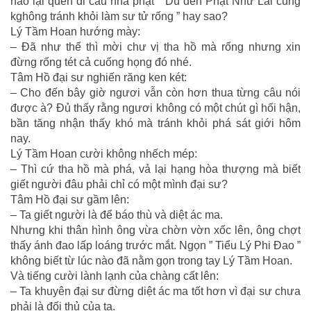
nào lại quên đi câu nhà phật ” Dù đến Phật Như Lai cũng
kghông tránh khỏi làm sư tử rống ” hay sao?
Lý Tầm Hoan hướng mày:
– Đã như thế thì mời chư vị tha hồ mà rống nhưng xin
đừng rống tét cả cuống họng đó nhé.
Tâm Hồ đại sư nghiến răng ken két:
– Cho đến bây giờ ngươi vẫn còn hơn thua từng câu nói
được à? Đủ thấy rằng ngươi không có một chút gì hối hận,
bần tăng nhận thấy khó mà tránh khỏi phá sát giới hôm
nay.
Lý Tầm Hoan cười không nhếch mép:
– Thì cứ tha hồ mà phá, vả lại hạng hòa thượng mà biết
giết người đâu phải chỉ có một mình đại sư?
Tâm Hồ đại sư gầm lên:
– Ta giết người là để báo thù và diệt ác ma.
Nhưng khi thân hình ông vừa chờn vờn xốc lên, ông chợt
thấy ánh đao lấp loáng trước mắt. Ngọn ” Tiểu Lý Phi Đao ”
không biết từ lúc nào đã nằm gọn trong tay Lý Tầm Hoan.
Và tiếng cười lành lạnh của chàng cất lên:
– Ta khuyên đại sư đừng diệt ác ma tốt hơn vì đại sư chưa
phải là đối thủ của ta.