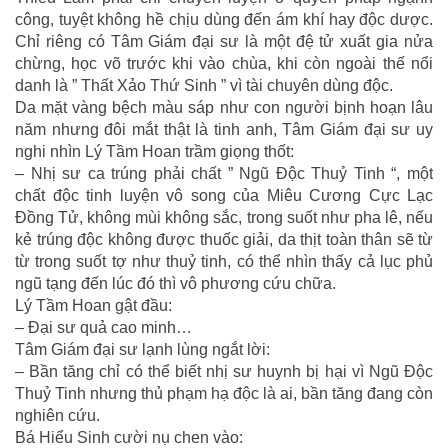
công, tuyệt không hề chịu dùng đến ám khí hay độc dược.
Chỉ riêng có Tâm Giám đại sư là một đệ tử xuất gia nửa
chừng, học võ trước khi vào chùa, khi còn ngoài thế nổi
danh là ” Thất Xảo Thứ Sinh ” vì tài chuyên dùng độc.
Da mặt vàng bệch màu sáp như con người bịnh hoạn lâu
năm nhưng đôi mắt thật là tinh anh, Tâm Giám đại sư uy
nghi nhìn Lý Tầm Hoan trầm giọng thốt:
– Nhị sư ca trúng phải chất ” Ngũ Độc Thuỷ Tinh “, một
chất độc tinh luyện vô song của Miêu Cương Cực Lạc
Đồng Tử, không mùi không sắc, trong suốt như pha lê, nếu
kẻ trúng độc không được thuốc giải, da thịt toàn thân sẽ từ
từ trong suốt tợ như thuỷ tinh, có thể nhìn thấy cả lục phủ
ngũ tạng đến lúc đó thì vô phương cứu chữa.
Lý Tầm Hoan gật đầu:
– Đại sư quả cao minh…
Tâm Giám đại sư lạnh lùng ngắt lời:
– Bần tăng chỉ có thể biết nhị sư huynh bị hại vì Ngũ Độc
Thuỷ Tinh nhưng thủ phạm hạ độc là ai, bần tăng đang còn
nghiên cứu.
Bá Hiểu Sinh cười nụ chen vào: