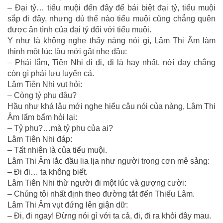
– Đại tỷ… tiểu muội đến đây để bái biệt đại tỷ, tiểu muội
sắp đi đây, nhưng dù thế nào tiểu muội cũng chẳng quên
được ân tình của đại tỷ đối với tiểu muội.
Y như là không nghe thấy nàng nói gì, Lâm Thi Âm làm
thinh một lúc lâu mới gật nhẹ đầu:
– Phải lắm, Tiên Nhi đi đi, đi là hay nhất, nới đay chẳng
còn gì phải lưu luyến cả.
Lâm Tiên Nhi vụt hỏi:
– Còng tỷ phu đâu?
Hầu như khá lâu mới nghe hiểu câu nói của nàng, Lâm Thi
Âm lẩm bẩm hỏi lại:
– Tỷ phu?…mà tỷ phu của ai?
Lâm Tiên Nhi đáp:
– Tất nhiên là của tiểu muội.
Lâm Thi Âm lắc đầu lia lịa như người trong cơn mê sảng:
– Đi đi… ta không biết.
Lâm Tiên Nhi thừ người đi một lúc và gượng cười:
– Chúng tôi nhất định theo đường tắt đến Thiếu Lâm.
Lâm Thi Âm vụt đứng lên giận dữ:
– Đi, đi ngay! Đừng nói gì với ta cả, đi, đi ra khỏi đây mau.