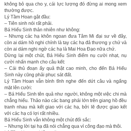
không bỏ qua cho y, cái lực lượng đó đừng ai mong xem
thường được.
Lý Tầm Hoan gật đầu:
– Tiên sinh nói rất phải.
Bá Hiểu Sinh thản nhiên như không:
– Nhưng các hạ khôn ngoan đưa Tâm Mi đại sư về đây,
còn ai dám hồ nghi chính là tay các hạ đả thương y chứ và
còn ai dám nghi ngờ các hạ là Mai Hoa Đạo nữa chứ.
Dừng lại một chút, Bá Hiểu Sinh điểm nụ cười nhạt, nụ
cười nhấn mạnh cho câu kết:
– Cái thủ đoạn ấy quả thật cao minh, cho đến Bá Hiểu
Sinh này cũng phải phục sát đất.
Lý Tầm Hoan vẫn bình tĩnh nghe đến dứt câu và ngẩng
mặt lên cười:
– Bá Hiểu Sinh tên quả như người, không một việc chi mà
chẳng hiểu. Thảo nào các bang phái lớn trên giang hồ đều
tranh nhau mà kết giao với các hạ, bởi lẽ được giao kết
với các hạ có lợi rất nhiều.
Bá Hiểu Sinh vẫn không một chút đổi sắc:
– Nhưng lời tại hạ đã nói chẳng qua vì công đạo mà thôi.