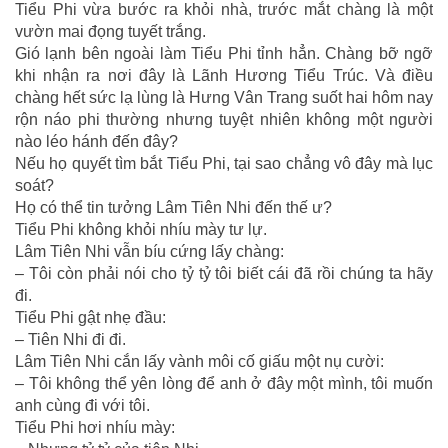
Tiểu Phi vừa bước ra khỏi nhà, trước mắt chàng là một
vườn mai đọng tuyết trắng.
Gió lạnh bên ngoài làm Tiểu Phi tỉnh hẳn. Chàng bỡ ngỡ
khi nhận ra nơi đây là Lãnh Hương Tiểu Trúc. Và điều
chàng hết sức lạ lùng là Hưng Vân Trang suốt hai hôm nay
rộn náo phi thường nhưng tuyệt nhiên không một người
nào léo hánh đến đây?
Nếu họ quyết tìm bắt Tiểu Phi, tại sao chẳng vô đây mà lục
soát?
Họ có thể tin tưởng Lâm Tiên Nhi đến thế ư?
Tiểu Phi không khỏi nhíu mày tư lự.
Lâm Tiên Nhi vẫn bíu cứng lấy chàng:
– Tôi còn phải nói cho tỷ tỷ tôi biết cái đã rồi chúng ta hãy
đi.
Tiểu Phi gật nhẹ đầu:
– Tiên Nhi đi đi.
Lâm Tiên Nhi cắn lấy vành môi cố giấu một nụ cười:
– Tôi không thể yên lòng để anh ở đây một mình, tôi muốn
anh cùng đi với tôi.
Tiểu Phi hơi nhíu mày: