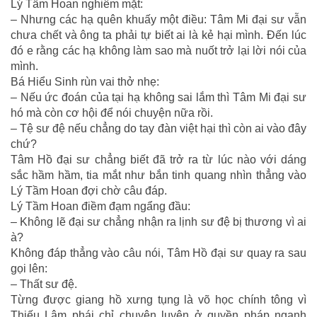
Lý Tầm Hoan nghiêm mặt:
– Nhưng các hạ quên khuấy một điều: Tâm Mi đại sư vẫn
chưa chết và ông ta phải tự biết ai là kẻ hại mình. Đến lúc
đó e rằng các hạ không làm sao mà nuốt trở lại lời nói của
mình.
Bá Hiểu Sinh rùn vai thở nhẹ:
– Nếu ức đoán của tại hạ không sai lắm thì Tâm Mi đại sư
hó mà còn cơ hội để nói chuyện nữa rồi.
– Tệ sư đệ nếu chẳng do tay đàn việt hại thì còn ai vào đây
chứ?
Tâm Hồ đại sư chẳng biết đã trở ra từ lúc nào với dáng
sắc hầm hầm, tia mắt như bắn tinh quang nhìn thẳng vào
Lý Tầm Hoan đợi chờ câu đáp.
Lý Tầm Hoan điềm đạm ngẩng đầu:
– Không lẽ đại sư chẳng nhận ra lịnh sư đệ bị thương vì ai
à?
Không đáp thẳng vào câu nói, Tâm Hồ đại sư quay ra sau
gọi lên:
– Thất sư đệ.
Từng được giang hồ xưng tụng là võ học chính tông vì
Thiếu Lâm phái chỉ chuyên luyện ở quyền pháp ngạnh