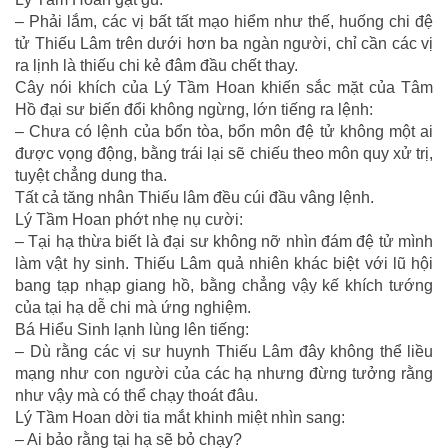
– Phải lắm, các vị bất tất mạo hiểm như thế, huống chi đệ
tử Thiếu Lâm trên dưới hơn ba ngàn người, chỉ cần các vị
ra lịnh là thiếu chi kẻ đâm đầu chết thay.
Cây nói khích của Lý Tầm Hoan khiến sắc mặt của Tâm
Hồ đại sư biến đổi không ngừng, lớn tiếng ra lệnh:
– Chưa có lệnh của bổn tòa, bổn môn đệ tử không một ai
được vọng động, bằng trái lại sẽ chiếu theo môn quy xử trị,
tuyệt chẳng dung tha.
Tất cả tăng nhân Thiếu lâm đều cúi đầu vâng lệnh.
Lý Tầm Hoan phớt nhẹ nụ cười:
– Tại hạ thừa biết là đại sư không nỡ nhìn đám đệ tử mình
làm vật hy sinh. Thiếu Lâm quả nhiên khác biệt với lũ hội
bang tạp nhạp giang hồ, bằng chẳng vậy kế khích tướng
của tại hạ dễ chi mà ứng nghiệm.
Bá Hiểu Sinh lạnh lùng lên tiếng:
– Dù rằng các vị sư huynh Thiếu Lâm đây không thể liều
mạng như con người của các hạ nhưng đừng tưởng rằng
như vậy mà có thể chạy thoát đâu.
Lý Tầm Hoan dời tia mắt khinh miệt nhìn sang:
– Ai bảo rằng tại hạ sẽ bỏ chạy?