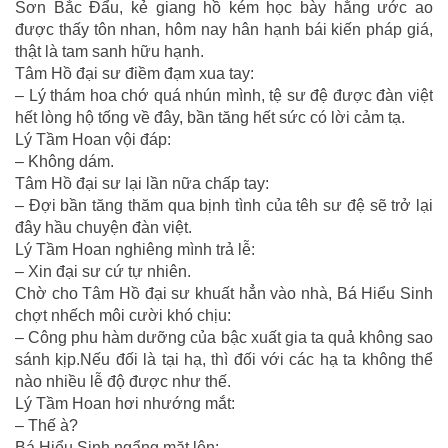
Sơn Bắc Đẩu, kẻ giang hồ kém học bày hằng ước ao
được thấy tôn nhan, hôm nay hân hạnh bái kiến pháp giá,
thật là tam sanh hữu hạnh.
Tâm Hồ đại sư điềm đạm xua tay:
– Lý thám hoa chớ quá nhún mình, tệ sư đệ được đàn việt
hết lòng hộ tống về đây, bần tăng hết sức có lời cảm tạ.
Lý Tầm Hoan vội đáp:
– Không dám.
Tâm Hồ đại sư lại lần nữa chấp tay:
– Đợi bần tăng thăm qua bịnh tình của têh sư đệ sẽ trở lại
đây hầu chuyện đàn việt.
Lý Tầm Hoan nghiêng mình trả lễ:
– Xin đại sư cứ tự nhiên.
Chờ cho Tâm Hồ đại sư khuất hẳn vào nhà, Bá Hiểu Sinh
chợt nhếch môi cười khó chịu:
– Công phu hàm dưỡng của bậc xuất gia ta quả không sao
sánh kịp.Nếu đối là tại hạ, thì đối với các hạ ta không thể
nào nhiều lễ độ được như thế.
Lý Tầm Hoan hơi nhướng mắt:
– Thế à?
Bá Hiểu Sinh ngẩng mặt lên: