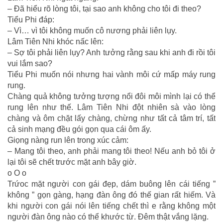
– Đã hiểu rõ lòng tôi, tại sao anh không cho tôi đi theo?
Tiểu Phi đáp:
– Vì… vì tôi không muốn cô nương phải liên lụy.
Lâm Tiên Nhi khóc nấc lên:
– Sợ tôi phải liên lụy? Anh tưởng rằng sau khi anh đi rồi tôi
vui lắm sao?
Tiểu Phi muốn nói nhưng hai vành môi cứ mấp máy rung
rung.
Chàng quả không tưởng tượng nổi đôi môi mình lại có thể
rung lên như thế. Lâm Tiên Nhi đột nhiên sà vào lòng
chàng và ôm chặt lấy chàng, chừng như tất cả tâm trí, tất
cả sinh mạng đều gói gọn qua cái ôm ấy.
Giọng nàng run lên trong xúc cảm:
– Mang tôi theo, anh phải mang tôi theo! Nếu anh bỏ tôi ở
lại tôi sẽ chết trước mặt anh bây giờ.
o O o
Trứoc mặt người con gái đẹp, dám buông lên cái tiếng ”
không ” gọn gàng, hạng đàn ông đó thế gian rất hiếm. Và
khi người con gái nói lên tiếng chết thì e rằng không một
người đàn ông nào có thể khước từ. Đêm thật vắng lặng.