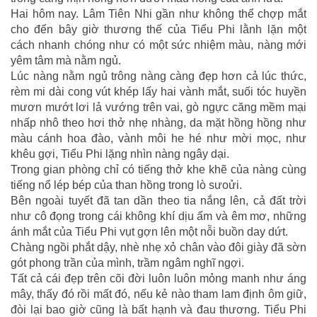
Hai hôm nay. Lâm Tiên Nhi gần như không thể chợp mắt
cho đến bây giờ thương thế của Tiểu Phi lằnh lặn một
cách nhanh chóng như có một sức nhiệm màu, nàng mới
yêm tâm mà nằm ngủ.
Lúc nàng nằm ngủ trông nàng càng đẹp hơn cả lúc thức,
rèm mi dài cong vút khép lấy hai vành mắt, suối tóc huyền
mươn mướt lơi lả vướng trên vai, gò ngực căng mềm mại
nhấp nhô theo hơi thở nhẹ nhàng, da mặt hồng hồng như
màu cánh hoa đào, vành môi he hé như mời mọc, như
khêu gợi, Tiểu Phi lặng nhìn nàng ngây dại.
Trong gian phòng chỉ có tiếng thở khe khẽ của nàng cùng
tiếng nổ lép bép của than hồng trong lò sưoửi.
Bên ngoài tuyết đã tan dần theo tia nắng lên, cả đất trời
như cô đọng trong cái không khí dịu ấm và êm mơ, những
ánh mắt của Tiểu Phi vụt gợn lên một nỗi buồn day dứt.
Chàng ngồi phắt dậy, nhè nhẹ xỏ chân vào đôi giày đã sờn
gót phong trần của mình, trầm ngâm nghĩ ngợi.
Tất cả cái đẹp trên cõi đời luôn luôn mỏng manh như áng
mây, thấy đó rồi mất đó, nếu kẻ nào tham lam định ôm giữ,
đòi lại bao giờ cũng là bất hạnh và đau thương. Tiểu Phi