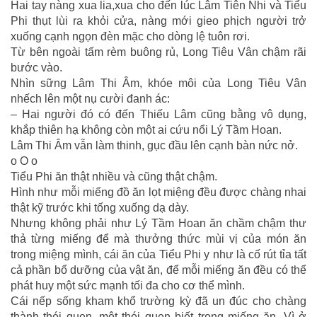
Hai tay nàng xua lia,xua cho đến lúc Lâm Tiên Nhi và Tiểu
Phi thụt lùi ra khỏi cửa, nàng mới gieo phịch người trở
xuống cạnh ngọn đèn mặc cho dòng lệ tuôn rơi.
Từ bên ngoài tấm rèm buông rủ, Long Tiêu Vân chậm rãi
bước vào.
Nhìn sững Lâm Thi Âm, khóe môi của Long Tiêu Vân
nhếch lên một nụ cười đanh ác:
– Hai người đó có đến Thiếu Lâm cũng bằng vô dụng,
khắp thiên hạ không còn một ai cứu nổi Lý Tầm Hoan.
Lâm Thi Âm vẫn làm thinh, gục đầu lên cạnh bàn nức nở.
o O o
Tiểu Phi ăn thật nhiều và cũng thật chậm.
Hình như mỗi miếng đồ ăn lọt miệng đều được chàng nhai
thật kỹ trước khi tống xuống dạ dày.
Nhưng không phải như Lý Tầm Hoan ăn chầm chậm thư
thả từng miếng để mà thưởng thức mùi vị của món ăn
trong miệng mình, cái ăn của Tiểu Phi y như là cố rút tỉa tất
cả phần bổ dưỡng của vật ăn, để mỗi miếng ăn đều có thể
phát huy một sức mạnh tối đa cho cơ thể mình.
Cái nếp sống kham khổ trường kỳ đã un đúc cho chàng
thành thói quen, một thói quen biết trong miếng ăn. Vì ở