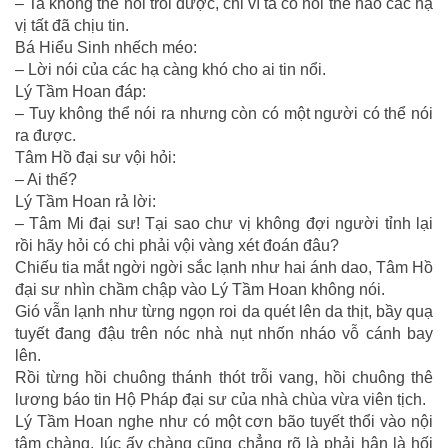
– Ta không thể nói trôi được, chỉ vì ta có nói thế nào các hạ
vị tất đã chịu tin.
Bá Hiểu Sinh nhếch méo:
– Lời nói của các hạ càng khó cho ai tin nổi.
Lý Tầm Hoan đáp:
– Tuy không thể nói ra nhưng còn có một người có thể nói
ra được.
Tâm Hồ đại sư vội hỏi:
– Ai thế?
Lý Tầm Hoan rả lời:
– Tâm Mi đại sư! Tại sao chư vị không đợi người tỉnh lại
rồi hãy hỏi có chi phải vội vàng xét đoán đâu?
Chiếu tia mắt ngời ngời sắc lạnh như hai ánh dao, Tâm Hồ
đại sư nhìn chầm chập vào Lý Tầm Hoan không nói.
Gió vẫn lạnh như từng ngọn roi da quét lên da thịt, bầy quạ
tuyết đang đậu trên nóc nhà nụt nhốn nháo vỗ cánh bay
lên.
Rồi từng hồi chuông thánh thót trỗi vang, hồi chuông thê
lương báo tin Hộ Pháp đại sư của nhà chùa vừa viên tịch.
Lý Tầm Hoan nghe như có một cơn bão tuyết thổi vào nội
tâm chàng, lúc ấy chàng cũng chẳng rõ là phải hận là hối