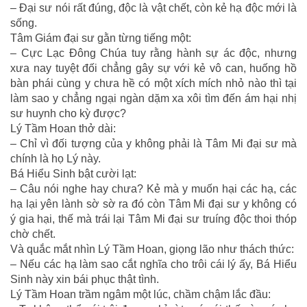
– Đại sư nói rất đúng, độc là vật chết, còn kẻ hạ độc mới là
sống.
Tâm Giám đại sư gằn từng tiếng một:
– Cực Lạc Đông Chúa tuy rằng hành sự ác độc, nhưng
xưa nay tuyệt đối chẳng gây sự với kẻ vô can, huống hồ
bàn phái cùng y chưa hề có một xích mích nhỏ nào thì tại
làm sao y chẳng ngại ngàn dặm xa xôi tìm đến ám hại nhị
sư huynh cho kỳ được?
Lý Tầm Hoan thở dài:
– Chỉ vì đối tượng của y không phải là Tâm Mi đại sư mà
chính là họ Lý này.
Bá Hiểu Sinh bật cười lạt:
– Câu nói nghe hay chưa? Kẻ mà y muốn hại các hạ, các
hạ lại yên lành sờ sờ ra đó còn Tâm Mi đại sư y không có
ý gia hại, thế mà trái lại Tâm Mi đại sư truíng độc thoi thóp
chờ chết.
Và quắc mắt nhìn Lý Tầm Hoan, giọng lão như thách thức:
– Nếu các hạ làm sao cắt nghĩa cho trôi cái lý ấy, Bá Hiểu
Sinh này xin bái phục thật tình.
Lý Tầm Hoan trầm ngâm một lúc, chầm chậm lắc đầu: