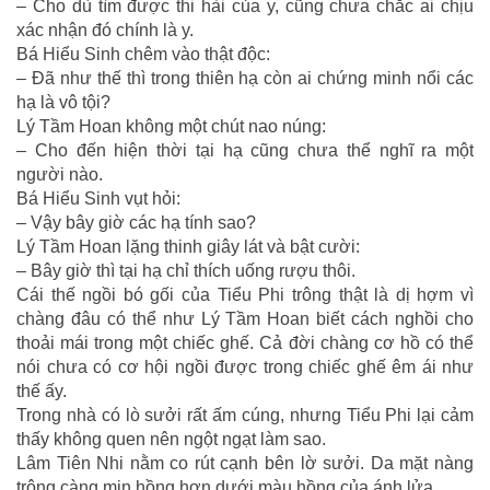
– Cho dù tìm được thi hài của y, cũng chưa chắc ai chịu
xác nhận đó chính là y.
Bá Hiểu Sinh chêm vào thật độc:
– Đã như thế thì trong thiên hạ còn ai chứng minh nổi các
hạ là vô tội?
Lý Tầm Hoan không một chút nao núng:
– Cho đến hiện thời tại hạ cũng chưa thể nghĩ ra một
người nào.
Bá Hiểu Sinh vụt hỏi:
– Vậy bây giờ các hạ tính sao?
Lý Tầm Hoan lặng thinh giây lát và bật cười:
– Bây giờ thì tại hạ chỉ thích uống rượu thôi.
Cái thế ngồi bó gối của Tiểu Phi trông thật là dị hợm vì
chàng đâu có thể như Lý Tầm Hoan biết cách nghồi cho
thoải mái trong một chiếc ghế. Cả đời chàng cơ hồ có thể
nói chưa có cơ hội ngồi được trong chiếc ghế êm ái như
thế ấy.
Trong nhà có lò sưởi rất ấm cúng, nhưng Tiểu Phi lại cảm
thấy không quen nên ngột ngạt làm sao.
Lâm Tiên Nhi nằm co rút cạnh bên lờ sưởi. Da mặt nàng
trông càng mịn hồng hơn dưới màu hồng của ánh lửa.