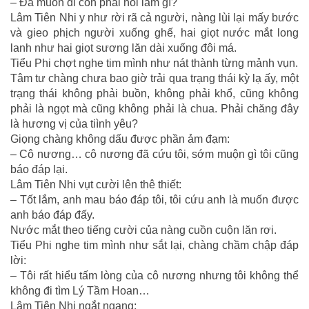
– Đã muốn đi còn phải nói làm gì?
Lâm Tiên Nhi y như rời rã cả người, nàng lùi lại mấy bước
và gieo phịch người xuống ghế, hai giọt nước mắt long
lanh như hai giọt sương lăn dài xuống đôi má.
Tiểu Phi chợt nghe tim mình như nát thành từng mảnh vụn.
Tâm tư chàng chưa bao giờ trải qua trạng thái kỳ lạ ấy, một
trạng thái không phải buồn, không phải khổ, cũng không
phải là ngọt mà cũng không phải là chua. Phải chăng đây
là hương vị của tiình yêu?
Giọng chàng không dấu được phần ảm đạm:
– Cô nương… cô nương đã cứu tôi, sớm muộn gì tôi cũng
báo đáp lại.
Lâm Tiên Nhi vụt cười lên thê thiết:
– Tốt lắm, anh mau báo đáp tôi, tôi cứu anh là muốn được
anh báo đáp đấy.
Nước mắt theo tiếng cười của nàng cuồn cuộn lăn rơi.
Tiểu Phi nghe tim mình như sắt lại, chàng chầm chập đáp
lời:
– Tôi rất hiểu tấm lòng của cô nương nhưng tôi không thể
không đi tìm Lý Tầm Hoan…
Lâm Tiên Nhi ngắt ngang: