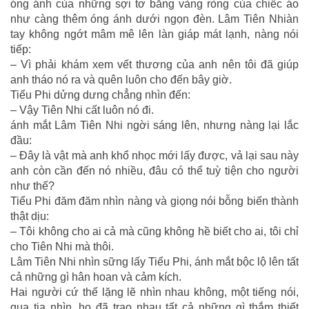
óng ánh của những sợi tơ bằng vàng ròng của chiếc áo
như càng thêm óng ánh dưới ngọn đèn. Lâm Tiên Nhiàn
tay không ngớt mâm mê lên làn giáp mát lạnh, nàng nói
tiếp:
– Vì phải khám xem vết thương của anh nên tôi đã giúp
anh tháo nó ra và quên luôn cho đến bây giờ.
Tiểu Phi dửng dưng chẳng nhìn đến:
– Vậy Tiên Nhi cất luôn nó đi.
ánh mắt Lâm Tiên Nhi ngời sáng lên, nhưng nàng lại lắc
đầu:
– Đây là vật mà anh khổ nhọc mới lấy được, vả lại sau này
anh còn cần đến nó nhiều, đâu có thể tuỳ tiện cho người
như thế?
Tiểu Phi đăm đăm nhìn nàng và giọng nói bỗng biến thành
thật dịu:
– Tôi không cho ai cả mà cũng không hề biết cho ai, tôi chỉ
cho Tiên Nhi mà thôi.
Lâm Tiên Nhi nhìn sững lấy Tiểu Phi, ánh mắt bộc lộ lên tất
cả những gì hân hoan và cảm kích.
Hai người cứ thế lặng lẽ nhìn nhau không, một tiếng nói,
qua tia nhìn, họ đã trao nhau tất cả những gì thắm thiết