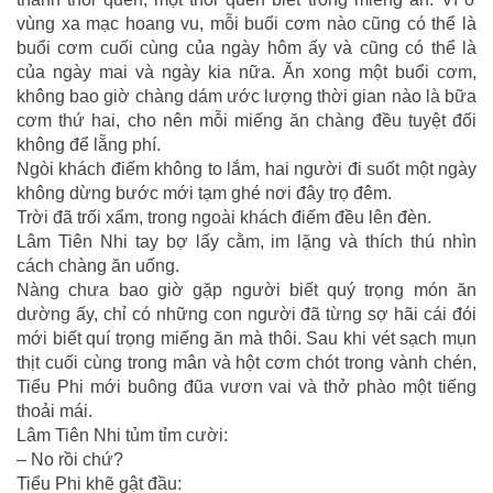
vùng xa mạc hoang vu, mỗi buổi cơm nào cũng có thể là
buổi cơm cuối cùng của ngày hôm ấy và cũng có thể là
của ngày mai và ngày kia nữa. Ăn xong một buổi cơm,
không bao giờ chàng dám ước lượng thời gian nào là bữa
cơm thứ hai, cho nên mỗi miếng ăn chàng đều tuyệt đối
không để lẵng phí.
Ngòi khách điếm không to lắm, hai người đi suốt một ngày
không dừng bước mới tạm ghé nơi đây trọ đêm.
Trời đã trối xẩm, trong ngoài khách điếm đều lên đèn.
Lâm Tiên Nhi tay bợ lấy cằm, im lặng và thích thú nhìn
cách chàng ăn uống.
Nàng chưa bao giờ gặp người biết quý trọng món ăn
dường ấy, chỉ có những con người đã từng sợ hãi cái đói
mới biết quí trọng miếng ăn mà thôi. Sau khi vét sạch mụn
thịt cuối cùng trong mân và hột cơm chót trong vành chén,
Tiểu Phi mới buông đũa vươn vai và thở phào một tiếng
thoải mái.
Lâm Tiên Nhi tủm tỉm cười:
– No rồi chứ?
Tiểu Phi khẽ gật đầu: