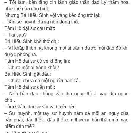
– Tốt lắm, bần tăng xin lãnh giáo thần đao Lý thám hoa
như thế nào cho biết.
Nhưng Bá Hiểu Sinh vội vàng kéo ông trở lại:
– Xin sư huynh đừng nên động thủ.
Tâm Hồ đại sư cau mặt:
– Tại sao?
Bá Hiểu Sinh khẽ thở dài:
– Vì khắp thiên hạ không một ai tránh được mũi đao đó khi
được phóng ra.
Tâm Hồ đại sư có vẻ không tin:
– Chưa một ai tránh khỏi?
Bá Hiểu Sinh gật đầu:
– Chưa, chưa có một người nào cả.
Tâm Hồ đại sư cắn môi:
– Nếu bần đạo chẳng vào địa ngục thì ai vào địa ngục
cho…
Tâm Giám đại sư vội vã bước tới:
– Sư huynh, một tay sư huynh nắm cả mối an nguy của
bản phái, đâu thể… đâu thể xem thường bản thân mà mạo
hiểm đến thế?
Lý Tầm Hoan gật gù: