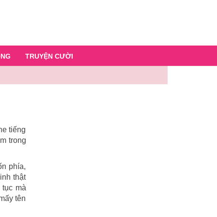
ỐNG
TRUYỆN CƯỜI
he tiếng
ổm trong
ốn phía,
nh thật
ô tục mà
 mấy tên