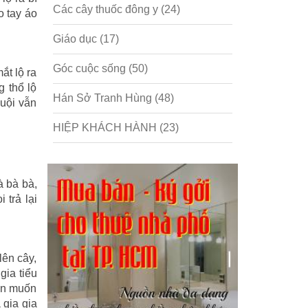
Các cây thuốc đông y
(24)
o tay áo
Giáo dục
(17)
Góc cuộc sống
(50)
ắt lộ ra
g thổ lộ
Hán Sở Tranh Hùng
(48)
uội vẫn
HIỆP KHÁCH HÀNH
(23)
Hồng lâu mộng
(124)
à bà bà,
Kinh tế
(1)
 trả lại
Kỹ năng
(18)
Liên Thành quyết
(13)
lên cây,
gia tiểu
LỘC ĐỈNH KÝ
(52)
vốn muốn
 gia gia
Nước ngoài
(5)