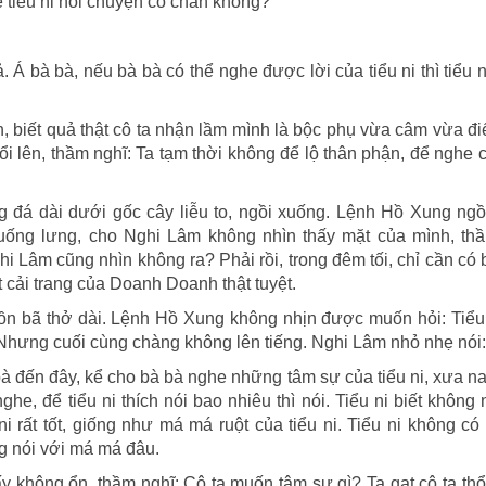
 tiểu ni nói chuyện có chán không?
. Á bà bà, nếu bà bà có thể nghe được lời của tiểu ni thì tiểu 
 biết quả thật cô ta nhận lầm mình là bộc phụ vừa câm vừa đi
i lên, thầm nghĩ: Ta tạm thời không để lộ thân phận, để nghe c
g đá dài dưới gốc cây liễu to, ngồi xuống. Lệnh Hồ Xung ngồ
uống lưng, cho Nghi Lâm không nhìn thấy mặt của mình, thầ
hi Lâm cũng nhìn không ra? Phải rồi, trong đêm tối, chỉ cần có
t cải trang của Doanh Doanh thật tuyệt.
buồn bã thở dài. Lệnh Hồ Xung không nhịn được muốn hỏi: Tiểu
Nhưng cuối cùng chàng không lên tiếng. Nghi Lâm nhỏ nhẹ nói:
 bà đến đây, kể cho bà bà nghe những tâm sự của tiểu ni, xưa n
e, để tiểu ni thích nói bao nhiêu thì nói. Tiểu ni biết không
ni rất tốt, giống như má má ruột của tiểu ni. Tiểu ni không c
ng nói với má má đâu.
 không ổn, thầm nghĩ: Cô ta muốn tâm sự gì? Ta gạt cô ta thổ 