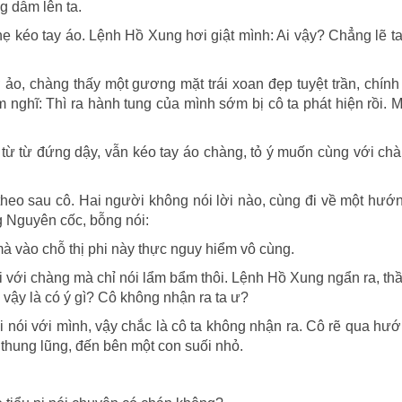
 dẫm lên ta.
ẹ kéo tay áo. Lệnh Hồ Xung hơi giật mình: Ai vậy? Chẳng lẽ ta
o, chàng thấy một gương mặt trái xoan đẹp tuyệt trần, chính
ghĩ: Thì ra hành tung của mình sớm bị cô ta phát hiện rồi. 
từ từ đứng dậy, vẫn kéo tay áo chàng, tỏ ý muốn cùng với chà
heo sau cô. Hai người không nói lời nào, cùng đi về một hướ
g Nguyên cốc, bỗng nói:
 vào chỗ thị phi này thực nguy hiểm vô cùng.
 với chàng mà chỉ nói lẩm bẩm thôi. Lệnh Hồ Xung ngẩn ra, th
vậy là có ý gì? Cô không nhận ra ta ư?
nói với mình, vậy chắc là cô ta không nhận ra. Cô rẽ qua hư
thung lũng, đến bên một con suối nhỏ.