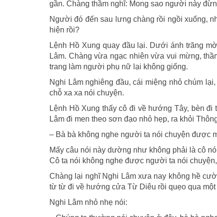
gần. Chàng thầm nghĩ: Mong sao người này đừng
Người đó đến sau lưng chàng rồi ngồi xuống, nh
hiện rồi?
Lệnh Hồ Xung quay đầu lại. Dưới ánh trăng mờ ả
Lâm. Chàng vừa ngạc nhiên vừa vui mừng, thầm n
trang làm người phụ nữ lại không giống.
Nghi Lâm nghiêng đầu, cái miệng nhỏ chúm lại, 
chỗ xa xa nói chuyện.
Lệnh Hồ Xung thấy cô đi về hướng Tây, bèn đi t
Lâm đi men theo sơn đạo nhỏ hẹp, ra khỏi Thôn
– Bà bà không nghe người ta nói chuyện được mà
Mấy câu nói này dường như không phải là cô nói
Cô ta nói không nghe được người ta nói chuyện, 
Chàng lại nghĩ Nghi Lâm xưa nay không hề cười 
từ từ đi về hướng cửa Từ Diêu rồi quẹo qua một 
Nghi Lâm nhỏ nhẹ nói: