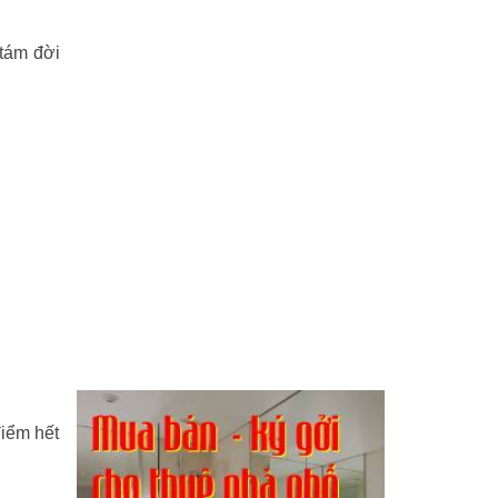
 tám đời
điểm hết