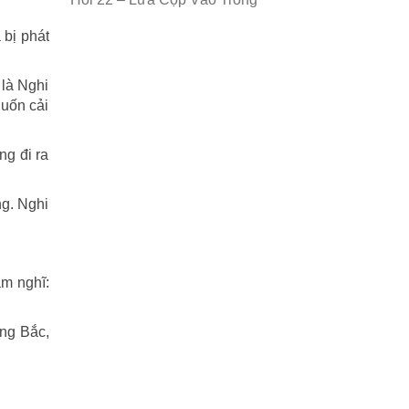
 bị phát
 là Nghi
Muốn cải
ng đi ra
ng. Nghi
ầm nghĩ:
ớng Bắc,