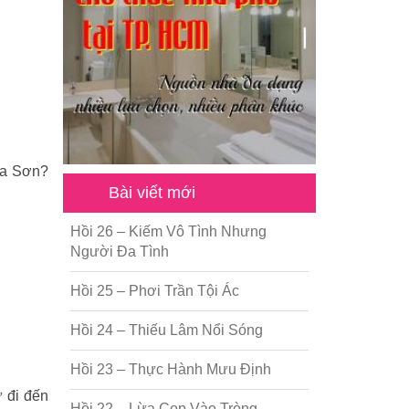
Hoa Sơn?
Bài viết mới
Hồi 26 – Kiếm Vô Tình Nhưng
Người Đa Tình
Hồi 25 – Phơi Trần Tội Ác
Hồi 24 – Thiếu Lâm Nổi Sóng
Hồi 23 – Thực Hành Mưu Định
 đi đến
Hồi 22 – Lừa Cọp Vào Tròng