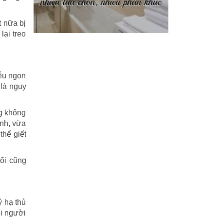
Phi Hồ ngoại truyện
(21)
t nữa bị
lại treo
Phong thần diễn nghĩa
(100)
Sống khỏe
(7)
iễu ngọn
TÁI SINH HOÀN TOÀN
(1.130)
 là nguy
Tam quốc diễn nghĩa
(126)
ng không
ính, vừa
Tây du ký
(100)
hể giết
THẦN ĐIÊU ĐẠI HIỆP
(40)
đối cũng
THIÊN LONG BÁT BỘ
(51)
THƯ KIẾM ÂN CỪU LỤC
(24)
ỷ hạ thủ
Thủy hử
(70)
ỏi người