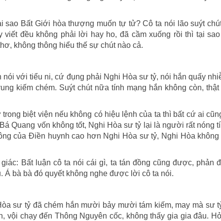
 sao Bất Giới hòa thượng muốn tự tử? Cô ta nói lão suýt chú
 viết đều không phải lời hay ho, đã cầm xuống rồi thì tại sao 
thơ, không thông hiểu thế sự chút nào cả.
nói với tiểu ni, cứ đụng phải Nghi Hòa sư tỷ, nói hắn quấy nh
vung kiếm chém. Suýt chút nữa tính mạng hắn không còn, thật
trong biệt viện nếu không có hiệu lệnh của ta thì bất cứ ai cũ
á Quang vốn không tốt, Nghi Hòa sư tỷ lại là người rất nóng t
ông của Điền huynh cao hơn Nghi Hòa sư tỷ, Nghi Hòa không t
iác: Bất luận cô ta nói cái gì, ta tán đồng cũng được, phản 
 Á bà bà đó quyết không nghe được lời cô ta nói.
i Hòa sư tỷ đã chém hắn mười bảy mười tám kiếm, may mà sư t
 tin, vội chạy đến Thông Nguyên cốc, không thấy gia gia đâu. H