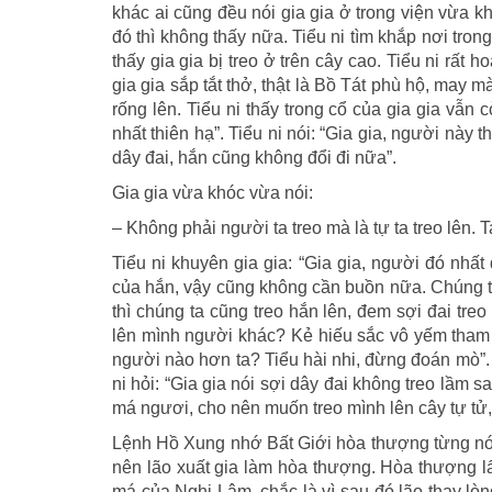
khác ai cũng đều nói gia gia ở trong viện vừa kh
đó thì không thấy nữa. Tiểu ni tìm khắp nơi tro
thấy gia gia bị treo ở trên cây cao. Tiểu ni rất h
gia gia sắp tắt thở, thật là Bồ Tát phù hộ, may mà 
rống lên. Tiểu ni thấy trong cổ của gia gia vẫn 
nhất thiên hạ”. Tiểu ni nói: “Gia gia, người này t
dây đai, hắn cũng không đổi đi nữa”.
Gia gia vừa khóc vừa nói:
– Không phải người ta treo mà là tự ta treo lê
Tiểu ni khuyên gia gia: “Gia gia, người đó nhất 
của hắn, vậy cũng không cần buồn nữa. Chúng ta
thì chúng ta cũng treo hắn lên, đem sợi đai treo 
lên mình người khác? Kẻ hiếu sắc vô yếm tham 
người nào hơn ta? Tiểu hài nhi, đừng đoán mò”. Á
ni hỏi: “Gia gia nói sợi dây đai không treo lầm 
má ngươi, cho nên muốn treo mình lên cây tự tử
Lệnh Hồ Xung nhớ Bất Giới hòa thượng từng nói 
nên lão xuất gia làm hòa thượng. Hòa thượng lấy
má của Nghi Lâm, chắc là vì sau đó lão thay lò