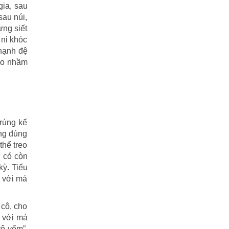
gia, sau
Tiểu Lý Phi Đao
(27)
sau núi,
ừng siết
TIẾU NGẠO GIANG HỒ
(162)
 ni khóc
 hạnh đệ
Tiểu Thuyết
(1)
reo nhầm
Truyện cười
(88)
Truyện kiếm hiệp
(1)
Truyện ngắn
(25)
trúng kế
ông đúng
Truyện tổng hợp
(57)
thể treo
u có còn
Tuyết sơn phi hồ
(11)
kỳ. Tiểu
i với má
Văn học
(2)
 cô, cho
Video
(2)
i với má
vô yếm”.