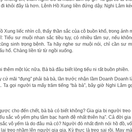
u đi khỏi đây là hơn. Lệnh Hồ Xung liền đứng dậy. Nghi Lâm ké
 Xung liếc nhìn cô, thấy thần sắc của cô buồn khổ, trong ánh m
ĩ: Tiểu sư muội nhan sắc tiều tụy, có nhiều tâm sự, nếu khôn
cũng sinh trọng bệnh. Ta hãy nghe sư muội nói, chỉ cần sư m
ấu hổ. Chàng liền từ từ ngồi xuống.
 ni thêm một lúc nữa. Bà bà đâu biết lòng tiểu ni rất buồn phiền.
cứ mãi “đụng” phải bà bà, lần trước nhận lầm Doanh Doanh l
 Ta gọi người ta mấy trăm tiếng “bà bà”, bây giờ Nghi Lâm gọi
ngược cho đến chết, bà bà có biết không? Gia gia bị người treo 
 hiếu sắc vô yếm phụ tâm bạc hạnh đệ nhất thiên hạ”. Cả đời gia 
iếu sắc vô yếm là do đâu mà có? Người đó nhất định nói hồ đồ, 
ại treo nhầm lên người gia gia. Kỳ thực là treo sai rồi. May mà