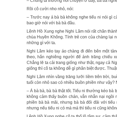
– Chúng ta thường nói chuyện ở đây, bà bà nghe
Rồi cô cười nho nhỏ, nói:
– Trước nay á bà bà không nghe tiểu ni nói gì cả
bao giờ nói với bà bà đâu.
Lệnh Hồ Xung nghe Nghi Lâm nói rất chân thành,
chùa Huyền Không. Tính trẻ con của chàng lại nổ
những gì với ta.
Nghi Lâm kéo tay áo chàng đi đến bên một tản
theo, hắn nghiêng người để ánh trăng chiếu x
Chẳng lẽ ta cải trang giống như thật, ngay cả Ng
giống thì cô ta không dễ gì phân biệt được. Thuậ
Nghi Lâm nhìn vầng trăng lưỡi liềm trên trời, 
tuổi còn nhỏ sao có nhiều buồn phiền như vậy? 
– Á bà bà, bà bà thật tốt. Tiểu ni thường kéo bà
không cảm thấy buồn chán, vẫn nhẫn nại ngồi ngh
phiền bà bà mãi, nhưng bà bà đối đãi với tiểu 
nhưng nếu tiểu ni có má má thì tiểu ni cũng khô
Lệnh Hồ Xung nghe cô ta thổ lộ tâm sự, cảm thấy