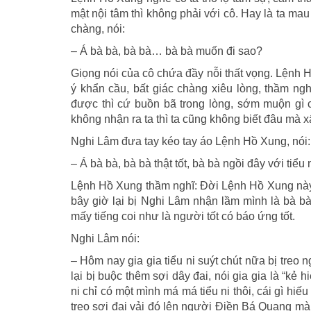
mật nội tâm thì không phải với cô. Hay là ta ma
chàng, nói:
– Á bà bà, bà bà… bà bà muốn đi sao?
Giọng nói của cô chứa đầy nỗi thất vọng. Lệnh Hồ
ý khẩn cầu, bất giác chàng xiêu lòng, thầm ngh
được thì cứ buồn bã trong lòng, sớm muộn gì 
không nhận ra ta thì ta cũng không biết đâu mà x
Nghi Lâm đưa tay kéo tay áo Lệnh Hồ Xung, nói:
– Á bà bà, bà bà thật tốt, bà bà ngồi đây với tiểu
Lệnh Hồ Xung thầm nghĩ: Đời Lệnh Hồ Xung này 
bây giờ lại bị Nghi Lâm nhận lầm mình là bà bà.
mấy tiếng coi như là người tốt có báo ứng tốt.
Nghi Lâm nói:
– Hôm nay gia gia tiểu ni suýt chút nữa bị treo 
lại bị buộc thêm sợi dây đai, nói gia gia là “kẻ
ni chỉ có một mình má má tiểu ni thôi, cái gì h
treo sợi đai vải đó lên người Điền Bá Quang mà l