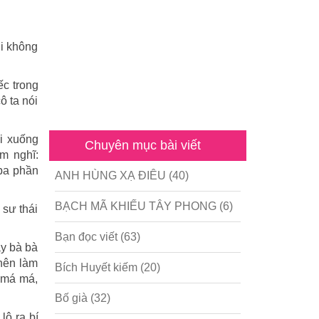
ni không
ếc trong
ô ta nói
i xuống
Chuyên mục bài viết
m nghĩ:
 ba phần
ANH HÙNG XẠ ĐIÊU
(40)
BẠCH MÃ KHIẾU TÂY PHONG
(6)
 sư thái
Bạn đọc viết
(63)
ay bà bà
 nên làm
Bích Huyết kiếm
(20)
ó má má,
Bố già
(32)
lộ ra bí