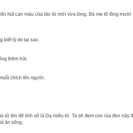
ốn hút cạn máu của lão tử mới vừa lòng. Bà mẹ tổ tông mười
biết lý do tại sao.
ông thèm hút.
muỗi chích lên người.
 lão tử tìm để tính sổ là Dạ miêu tử. Ta sẽ đem con rùa đen này 
mà ăn sống.