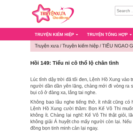
SEARCH
FOR:
TRUYỆN KIẾM HIỆP
TRUYỆN TỔNG HỢP
Truyện xưa
/
Truyện kiếm hiệp
/
TIẾU NGẠO 
Hồi 149: Tiểu ni cô thổ lộ chân tình
Lúc tỉnh dậy trời đã tối đen, Lệnh Hồ Xung vào tr
người dần dần yên lặng, chàng mới đi vòng ra s
bụi cỏ ở đàng xa, lắng tai nghe.
Không bao lâu nghe tiếng thở, ít nhất cũng có
Lệnh Hồ Xung cười thầm: Bọn Kế Vô Thi muốn 
không ít. Chàng lại nghĩ: Kế Vô Thi thật giỏi, 
không giải Á huyệt cho mấy người còn lại. Nếu
đồng bọn tinh minh cản lại ngay.