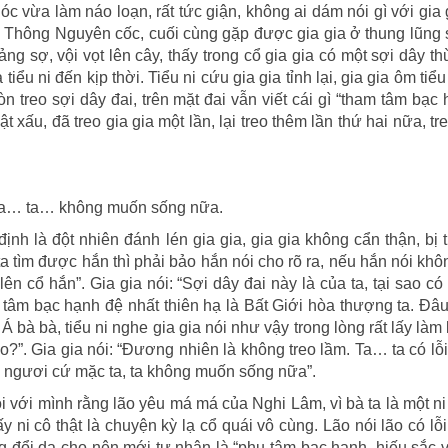
óc vừa làm náo loạn, rất tức giận, không ai dám nói gì với gia 
ng Thông Nguyên cốc, cuối cùng gặp được gia gia ở thung lũng 
oảng sợ, vội vọt lên cây, thấy trong cổ gia gia có một sợi dây th
tiểu ni đến kịp thời. Tiểu ni cứu gia gia tỉnh lại, gia gia ôm tiểu
còn treo sợi dây đai, trên mặt đai vẫn viết cái gì “tham tâm bạc
hật xấu, đã treo gia gia một lần, lại treo thêm lần thứ hai nữa, t
n. Ta… ta… không muốn sống nữa.
định là đột nhiên đánh lén gia gia, gia gia không cẩn thận, bị 
 tìm được hắn thì phải bảo hắn nói cho rõ ra, nếu hắn nói kh
lên cổ hắn”. Gia gia nói: “Sợi dây đai này là của ta, tại sao có 
tâm bạc hạnh đệ nhất thiên hạ là Bất Giới hòa thượng ta. Đâ
 bà bà, tiểu ni nghe gia gia nói như vậy trong lòng rất lấy làm 
sao?”. Gia gia nói: “Đương nhiên là không treo lầm. Ta… ta có lỗ
, ngươi cứ mặc ta, ta không muốn sống nữa”.
với mình rằng lão yêu má má của Nghi Lâm, vì bà ta là một ni
 ni cô thật là chuyện kỳ lạ cổ quái vô cùng. Lão nói lão có lỗ
ng đổi dạ cho nên mới tự nhận là “phụ tâm bạc hạnh, hiếu sắc 