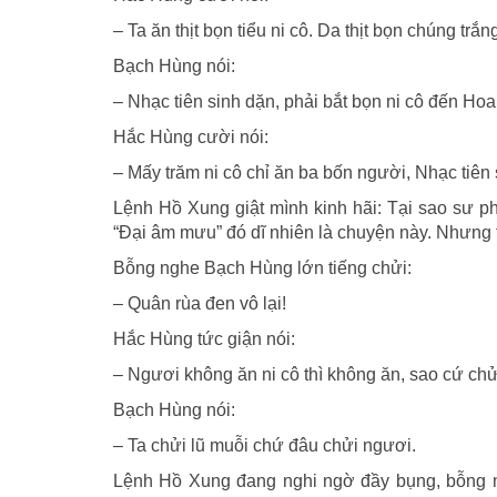
– Ta ăn thịt bọn tiểu ni cô. Da thịt bọn chúng tr
Bạch Hùng nói:
– Nhạc tiên sinh dặn, phải bắt bọn ni cô đến Ho
Hắc Hùng cười nói:
– Mấy trăm ni cô chỉ ăn ba bốn người, Nhạc tiên
Lệnh Hồ Xung giật mình kinh hãi: Tại sao sư p
“Đại âm mưu” đó dĩ nhiên là chuyện này. Nhưng t
Bỗng nghe Bạch Hùng lớn tiếng chửi:
– Quân rùa đen vô lại!
Hắc Hùng tức giận nói:
– Ngươi không ăn ni cô thì không ăn, sao cứ chử
Bạch Hùng nói:
– Ta chửi lũ muỗi chứ đâu chửi ngươi.
Lệnh Hồ Xung đang nghi ngờ đầy bụng, bỗng ng