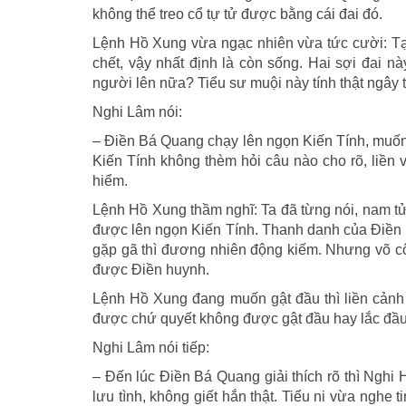
không thể treo cổ tự tử được bằng cái đai đó.
Lệnh Hồ Xung vừa ngạc nhiên vừa tức cười: Tại
chết, vậy nhất định là còn sống. Hai sợi đai này
người lên nữa? Tiểu sư muội này tính thật ngây 
Nghi Lâm nói:
– Điền Bá Quang chạy lên ngọn Kiến Tính, muốn 
Kiến Tính không thèm hỏi câu nào cho rõ, liền 
hiểm.
Lệnh Hồ Xung thầm nghĩ: Ta đã từng nói, nam tử 
được lên ngọn Kiến Tính. Thanh danh của Điền B
gặp gã thì đương nhiên động kiếm. Nhưng võ c
được Điền huynh.
Lệnh Hồ Xung đang muốn gật đầu thì liền cảnh g
được chứ quyết không được gật đầu hay lắc đầu.
Nghi Lâm nói tiếp:
– Đến lúc Điền Bá Quang giải thích rõ thì Ngh
lưu tình, không giết hắn thật. Tiểu ni vừa nghe