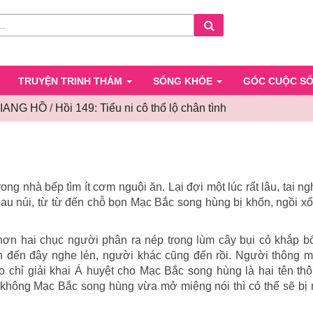
Search
TRUYỆN TRINH THÁM
SỐNG KHỎE
GÓC CUỘC S
GIANG HỒ
/
Hồi 149: Tiểu ni cô thổ lộ chân tình
Hồi
149:
Tiểu
ni
ong nhà bếp tìm ít cơm nguội ăn. Lại đợi một lúc rất lâu, tai ng
cô
au núi, từ từ đến chỗ bọn Mạc Bắc song hùng bị khốn, ngồi x
thổ
lộ
 hơn hai chục người phân ra nép trong lùm cây bụi cỏ khắp b
chân
đến đây nghe lén, người khác cũng đến rồi. Người thông mi
tình
lão chỉ giải khai Á huyệt cho Mạc Bắc song hùng là hai tên th
 không Mạc Bắc song hùng vừa mở miệng nói thì có thể sẽ bị